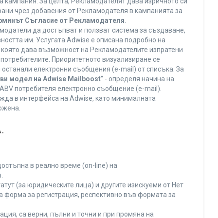
а кампания. За целта, Рекламодателят дава изричното си
ирани чрез добавения от Рекламодателя в кампанията за
ерминът Съгласие от Рекламодателя
.
модатели да достъпват и ползват система за създаване,
ността им. Услугата Adwise е описана подробно на
га, която дава възможност на Рекламодателите изпратени
V потребителите. Приоритетното визуализиране се
останали електронни съобщения (e-mail) от списъка. За
ви модел на Adwise Mailboost
“ - определя начина на
т ABV потребителя електронно съобщение (e-mail).
жда в интерфейса на Adwise, като минималната
ожена.
.
остъпна в реално време (on-line) на
.
тут (за юридическите лица) и другите изискуеми от Нет
а форма за регистрация, респективно във формата за
ция, са верни, пълни и точни и при промяна на