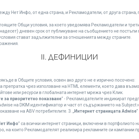
у Нет Инфо, от една страна, и Рекламодатели, от друга страна, 
тоящите Общи условия, за което уведомява Рекламодатели и трети
(петнадесет) дневен срок от публикуване на съобщението не постъп
словия стават задължителни за отношенията между страните.
ражения.
ІІ. ДЕФИНИЦИИ
къде в Общите условия, освен ако друго не е изрично посочено:
на препратка чрез използване на HTML елементи, което дава възм
йтове или ресурси в глобалната интернет мрежа чрез Клик.
е за приоритетно показване
“ - Рекламодателите индикират пред
dwise на DKIM идентификатор и част от съдържанието на Subject 
оказване на ABV потребителите. 3. „
Интернет страницата Adwise
”
Нет Инфо
” са всички интернет страници, включени в портфолиото 
о, на които Рекламодателят реализира рекламните си кампании п