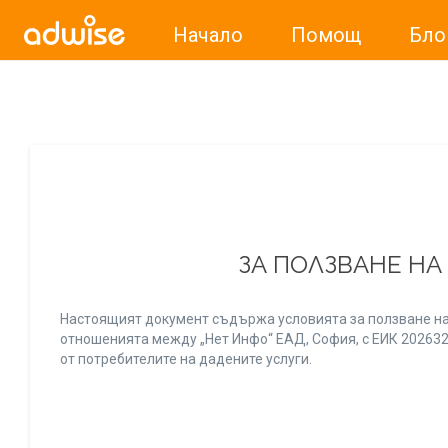
Начало
Помощ
Бло
Уважаеми рекламодатели, с настоящото съобщение бих
ЗА ПОЛЗВАНЕ НА
Настоящият документ съдържа условията за ползване на
отношенията между „Нет Инфо“ ЕАД, София, с ЕИК 20263256
от потребителите на дадените услуги.