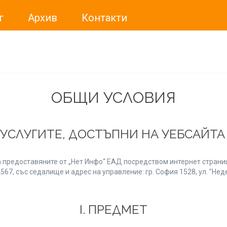
г
Архив
Контакти
ме искали да Ви уведомим, че „Нет Инфо“ ЕАД (
„Нет Инф
За повече информация, натиснете
тук.
ОБЩИ УСЛОВИЯ
 УСЛУГИТЕ, ДОСТЪПНИ НА УЕБСАЙТ
 предоставяните от „Нет Инфо“ ЕАД посредством интернет страниц
7, със седалище и адрес на управление: гр. София 1528, ул. "Неде
І. ПРЕДМЕТ