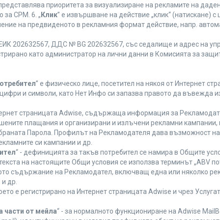
 представлява приоритета за визуализиране на рекламите на даден
за CPM. 6. „
Клик
” е извършване на действие „клик“ (натискане) 
лнение на предвиденото в рекламния формат действие, напр. авт
ЕИК 202632567, ДДС № BG 202632567, със седалище и адрес на упра
регистрирано като администратор на лични данни в Комисията за защи
Потребител
” е физическо лице, посетител на някоя от Интернет стр
, цифри и символи, като Нет Инфо си запазва правото да въвежда 
нтернет страницата Adwise, съдържаща информация за Рекламодател
ршените плащания и организирани и излъчени рекламни кампании,
браната Парола. Профилът на Рекламодателя дава възможност на 
екламните си кампании и др.
бител
“ - дефиницията за такъв потребител се намира в Общите усло
в текста на настоящите Общи условия се използва терминът „ABV по
ното съдържание на Рекламодател, включващ една или няколко рек
и др.
което е регистрирано на Интернет страницата Adwise и чрез Услуг
а части от мейла
“ - за нормалното функциониране на Adwise MailB