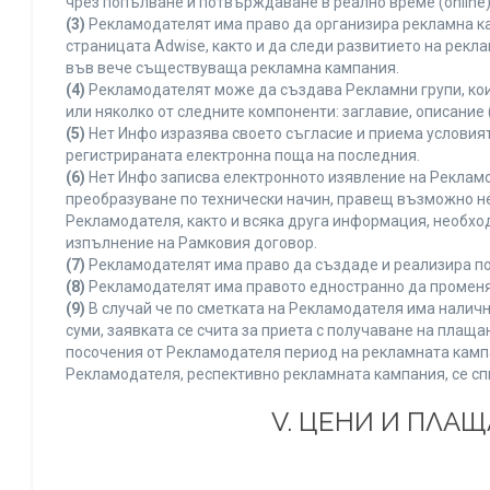
чрез попълване и потвърждаване в реално време (online)
(3)
Рекламодателят има право да организира рекламна ка
страницата Adwise, както и да следи развитието на рек
във вече съществуваща рекламна кампания.
(4)
Рекламодателят може да създава Рекламни групи, кои
или няколко от следните компоненти: заглавие, описание 
(5)
Нет Инфо изразява своето съгласие и приема условия
регистрираната електронна поща на последния.
(6)
Нет Инфо записва електронното изявление на Рекламо
преобразуване по технически начин, правещ възможно не
Рекламодателя, както и всяка друга информация, необх
изпълнение на Рамковия договор.
(7)
Рекламодателят има право да създаде и реализира по
(8)
Рекламодателят има правото едностранно да променя 
(9)
В случай че по сметката на Рекламодателя има наличн
суми, заявката се счита за приета с получаване на плащ
посочения от Рекламодателя период на рекламната кампан
Рекламодателя, респективно рекламната кампания, се сп
V. ЦЕНИ И ПЛА