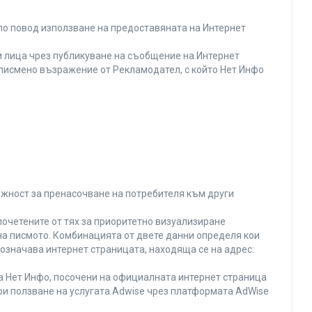
по повод използване на предоставяната на Интернет
 лица чрез публикуване на съобщение на Интернет
и писмено възражение от Рекламодател, с който Нет Инфо
ожност за пренасочване на потребителя към други
почетените от тях за приоритетно визуализиране
на писмото. Комбинацията от двете данни определя кои
 означава интернет страницата, находяща се на адрес:
на Нет Инфо, посочени на официалната интернет страница
ри ползване на услугата Adwise чрез платформата AdWise