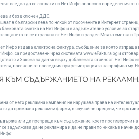
лят следва да се заплати на Нет Инфо авансово определения от 
лева и без включен ДДС.
ат в български лева по някой от посочените в Интернет страница
 банковата сметка на Нет Инфо и е задължително условие за стар
а плащането то се отразява от Нет Инфо в раздел Моята сметка в 
ия Нет Инфо издава електрона фактура, съобщение за която изпращ
 Инфо, са предоставени чрез системата www.eFaktura.bg и отговар
дството и Закона за данък върху добавената стойност. Нет Инфо 
ля, посочени от последния при регистрацията на профила му. Нет
ИЯ КЪМ СЪДЪРЖАНИЕТО НА РЕКЛАМ
ена от него рекламна кампания не нарушава права на интелектуалн
то да премахва рекламни форми, в случай че прецени, че противо
ъдържа или да препраща към съдържание, което противоречи на 
 се задължава да не рекламира и да не прави по никакъв начин до
 Инфо: