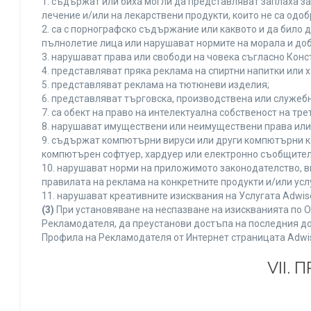
1. съдържат или биха могли да представляват заплаха з
лечение и/или на лекарствени продукти, които не са одо
2. са с порнографско съдържание или каквото и да било
пълнолетие лица или нарушават нормите на морала и доб
3. нарушават права или свободи на човека съгласно Конс
4. представляват пряка реклама на спиртни напитки или х
5. представляват реклама на тютюневи изделия;
6. представляват търговска, производствена или служеб
7. са обект на право на интелектуална собственост на тр
8. нарушават имуществени или неимуществени права или 
9. съдържат компютърни вируси или други компютърни к
компютърен софтуер, хардуер или електронно съобщител
10. нарушават норми на приложимото законодателство, в
правилата на реклама на конкретните продукти и/или усл
11. нарушават креативните изисквания на Услугата Adwi
(3)
При установяване на неспазване на изискванията по О
Рекламодателя, да преустанови достъпа на последния до
Профила на Рекламодателя от Интернет страницата Adwi
VII.