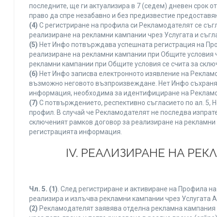
последните, ще ги актуализира в 7 (седем) дневен срок 
право да спре незабавно и без предизвестие предоставян
(4)
С регистриране на профила си Рекламодателят се съг
реализиране на рекламни кампании чрез Услугата и съгл
(5)
Нет Инфо потвърждава успешната регистрация на Про
реализиране на рекламни кампании при Общите условия 
рекламни кампании при Общите условия се счита за склю
(6)
Нет Инфо записва електронното изявление на Рекламо
възможно неговото възпроизвеждане. Нет Инфо съхранява 
информация, необходима за идентифициране на Рекламод
(7)
С потвърждението, респективно съгласието по ал. 5, 
профил. В случай че Рекламодателят не последва изпрате
сключеният рамков договор за реализиране на рекламни 
регистрацията информация.
IV. РЕАЛИЗИРАНЕ НА РЕ
Чл. 5.
(1)
. След регистриране и активиране на Профила н
реализира и излъчва рекламни кампании чрез Услугата A
(2)
Рекламодателят заявява отделна рекламна кампания к