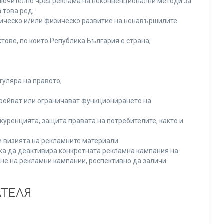
включително чрез реклама на неконвенционални методи за
 това ред;
хическо и/или физическо развитие на ненавършилите
тове, по които Република България е страна;
туляра на правото;
тройват или ограничават функционирането на
уренцията, защита правата на потребителите, както и
и визията на рекламните материали.
нка да деактивира конкретната рекламна кампания на
не на рекламни кампании, респективно да заличи
АТЕЛЯ