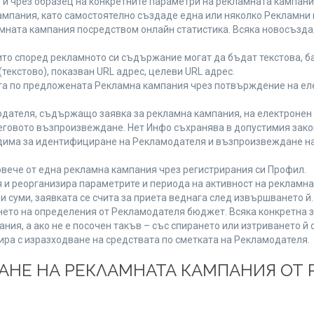
 и чрез образец на конкретните параметри на рекламната кампани
мпания, като самостоятелно създаде една или няколко Рекламни г
ламната кампания посредством онлайн статистика. Всяка новосъзд
то според рекламното си съдържание могат да бъдат текстова, ба
(текстово), показван URL адрес, целеви URL адрес.
та по предложената Рекламна кампания чрез потвърждение на ел
дателя, съдържащо заявка за рекламна кампания, на електронен 
говото възпроизвеждане. Нет Инфо съхранява в допустимия законе
одима за идентифициране на Рекламодателя и възпроизвеждане на
вече от една рекламна кампания чрез регистрирания си Профил.
и реорганизира параметрите и периода на активност на рекламна
и суми, заявката се счита за приета веднага след извършването й
ането на определения от Рекламодателя бюджет. Всяка конкретна 
ия, а ако не е посочен такъв – със спирането или изтриването й 
ира с изразходване на средствата по сметката на Рекламодателя.
ЩАНЕ НА РЕКЛАМНАТА КАМПАНИЯ ОТ