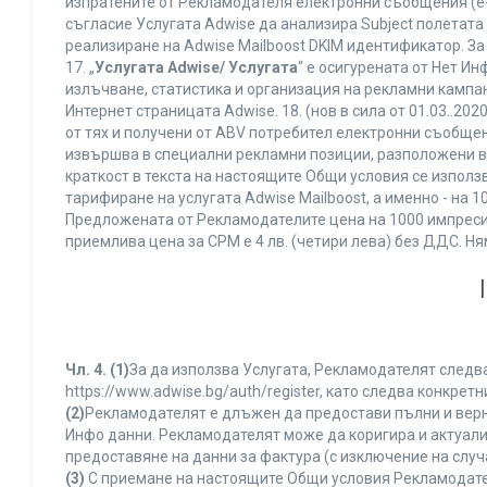
изпратените от Рекламодателя електронни съобщения (e-
съгласие Услугата Adwise да анализира Subject полетата
реализиране на Adwise Mailboost DKIM идентификатор. За
17. „
Услугата Adwise/ Услугата
“ е осигурената от Нет И
излъчване, статистика и организация на рекламни кампан
Интернет страницата Adwise. 18. (нов в сила от 01.03..2020 
от тях и получени от ABV потребител електронни съобщен
извършва в специални рекламни позиции, разположени в г
краткост в текста на настоящите Общи условия се използва 
тарифиране на услугата Adwise Mailboost, а именно - на 
Предложената от Рекламодателите цена на 1000 импресии
приемлива цена за CPM е 4 лв. (четири лева) без ДДС. 
Чл. 4.
(1)
За да използва Услугата, Рекламодателят следва
https://www.adwise.bg/auth/register, като следва конкр
(2)
Рекламодателят е длъжен да предостави пълни и верни
Инфо данни. Рекламодателят може да коригира и актуал
предоставяне на данни за фактура (с изключение на случа
(3)
С приемане на настоящите Общи условия Рекламодателя