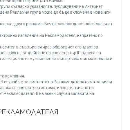
я в Интернет страницата Adwise.
рупи съгласно указанията, публикувани на Интернет
адена Рекламна група може да бъде включена в нова или
нерна, друга реклама. Всяка разновидност включва един
ектронно изявление на Рекламодателя, изпратено по
носител в сървъра си чрез общоприет стандарт за
н срок в лог-файлове на своя сървър IP адреса на
 електронното му изявление във връзка със сключване и
та кампания.
. В случай че по сметката на Рекламодателя няма налични
заявка се прекратява автоматично с изтичане на
от Рекламодателя. Във всеки случай заявката на
 РЕКЛАМОДАТЕЛЯ