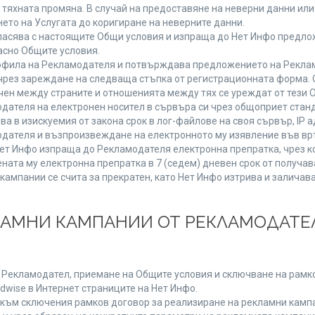
от тяхната промяна. В случай на предоставяне на неверни данни и
ето на Услугата до коригиране на неверните данни.
ласява с настоящите Общи условия и изпраща до Нет Инфо предлож
асно Общите условия.
фила на Рекламодателя и потвърждава предложението на Реклам
чрез зареждане на следваща стъпка от регистрационната форма. 
чен между страните и отношенията между тях се уреждат от тези 
дателя на електронен носител в сървъра си чрез общоприет станд
в изискуемия от закона срок в лог-файлове на своя сървър, IP ад
ателя и възпроизвеждане на електронното му изявление във връ
Нет Инфо изпраща до Рекламодателя електронна препратка, чрез к
ната му електронна препратка в 7 (седем) дневен срок от получав
кампании се счита за прекратен, като Нет Инфо изтрива и залича
КЛАМНИ КАМПАНИИ ОТ РЕКЛАМОДАТЕЛ
а Рекламодател, приемане на Общите условия и сключване на рамко
dwise в Интернет страниците на Нет Инфо.
ъм сключения рамков договор за реализиране на рекламни кампа