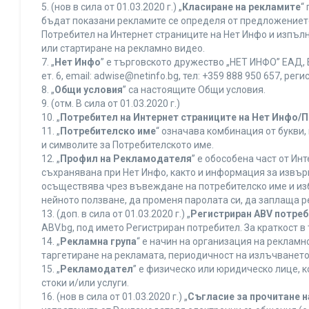
5. (нов в сила от 01.03.2020 г.) „
Класиране на рекламите
“
бъдат показани рекламите се определя от предложението 
Потребител на Интернет страниците на Нет Инфо и изпъ
или стартиране на рекламно видео.
7. „
Нет Инфо
” е търговското дружество „НЕТ ИНФО” ЕАД, 
ет. 6, еmail: adwise@netinfo.bg, тел: +359 888 950 657, 
8. „
Общи условия
” са настоящите Общи условия.
9. (отм. В сила от 01.03.2020 г.)
10. „
Потребител на Интернет страниците на Нет Инфо/
11. „
Потребителско име
“ означава комбинация от букви
и символите за Потребителското име.
12. „
Профил на Рекламодателя
” е обособена част от И
съхранявана при Нет Инфо, както и информация за извъ
осъществява чрез въвеждане на потребителско име и из
нейното ползване, да променя паролата си, да заплаща р
13. (доп. в сила от 01.03.2020 г.) „
Регистриран ABV потре
ABV.bg, под името Регистриран потребител. За краткост 
14. „
Рекламна група
“ е начин на организация на реклам
таргетиране на рекламата, периодичност на излъчването 
15. „
Рекламодател
” е физическо или юридическо лице, 
стоки и/или услуги.
16. (нов в сила от 01.03.2020 г.) „
Съгласие за прочитане н