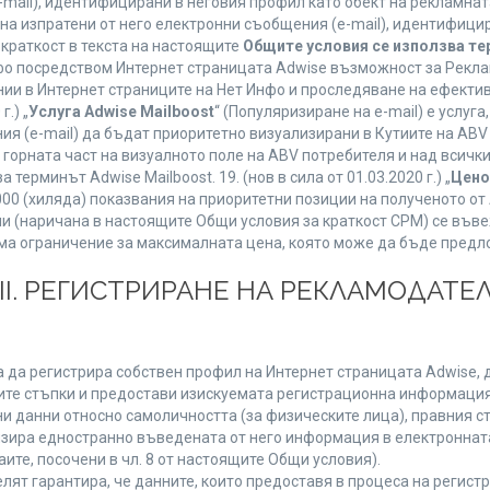
mail), идентифицирани в неговия профил като обект на рекламнат
 на изпратени от него електронни съобщения (e-mail), идентифиц
 краткост в текста на настоящите
Общите условия се използва т
нфо посредством Интернет страницата Adwise възможност за Рекла
ии в Интернет страниците на Нет Инфо и проследяване на ефектив
г.) „
Услуга Adwise Mailboost
“ (Популяризиране на e-mail) е услу
ия (e-mail) да бъдат приоритетно визуализирани в Кутиите на AB
орната част на визуалното поле на ABV потребителя и над всички 
терминът Adwise Mailboost. 19. (нов в сила от 01.03.2020 г.) „
Цено
1000 (хиляда) показвания на приоритетни позиции на полученото о
 (наричана в настоящите Общи условия за краткост CPM) се въве
Няма ограничение за максималната цена, която може да бъде предл
ІІІ. РЕГИСТРИРАНЕ НА РЕКЛАМОДАТЕЛ
 да регистрира собствен профил на Интернет страницата Adwise, д
етните стъпки и предостави изискуемата регистрационна информация
 данни относно самоличността (за физическите лица), правния ста
изира едностранно въведената от него информация в електроннат
ите, посочени в чл. 8 от настоящите Общи условия).
т гарантира, че данните, които предоставя в процеса на регистра