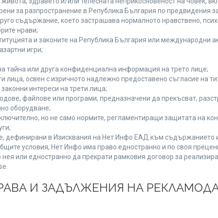
а живота, здравето и/или телесната неприкосновеност на човек, 
брени за разпространение в Република България по предвидения за
 друго съдържание, което застрашава нормалното нравствено, пси
рите нрави;
титуцията и законите на Република България или международни ак
азартни игри;
на тайна или друга конфиденциална информация на трето лице;
ети лица, освен с изричното надлежно предоставено съгласие на ти
законни интереси на трети лица;
одове, файлове или програми, предназначени да прекъсват, разс
но оборудване;
ключително, но не само нормите, регламентиращи защитата на конк
уги;
se, дефинирани в Изисквания на Нет Инфо ЕАД към съдържанието 
бщите условия, Нет Инфо има право едностранно и по своя преце
 нея или едностранно да прекрати рамковия договор за реализира
se.
 ПРАВА И ЗАДЪЛЖЕНИЯ НА РЕКЛАМОД