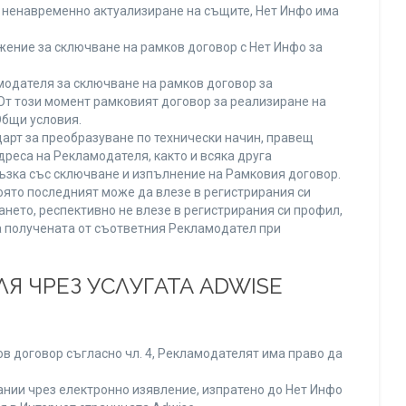
ли ненавременно актуализиране на същите, Нет Инфо има
ение за сключване на рамков договор с Нет Инфо за
одателя за сключване на рамков договор за
От този момент рамковият договор за реализиране на
Общи условия.
арт за преобразуване по технически начин, правещ
реса на Рекламодателя, както и всяка друга
зка със сключване и изпълнение на Рамковия договор.
оято последният може да влезе в регистрирания си
ането, респективно не влезе в регистрирания си профил,
ва получената от съответния Рекламодател при
Я ЧРЕЗ УСЛУГАТА ADWISE
в договор съгласно чл. 4, Рекламодателят има право да
нии чрез електронно изявление, изпратено до Нет Инфо