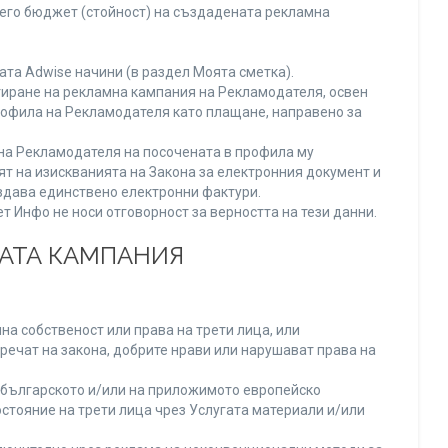
него бюджет (стойност) на създадената рекламна
та Adwise начини (в раздел Моята сметка).
тиране на рекламна кампания на Рекламодателя, освен
Профила на Рекламодателя като плащане, направено за
а на Рекламодателя на посочената в профила му
ят на изискванията на Закона за електронния документ и
издава единствено електронни фактури.
 Инфо не носи отговорност за верността на тези данни.
НАТА КАМПАНИЯ
а собственост или права на трети лица, или
речат на закона, добрите нрави или нарушават права на
българското и/или на приложимото европейско
стояние на трети лица чрез Услугата материали и/или