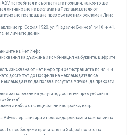
 ABV потребител и съответната позиция, на която ще
с цел активиране на реклама на Рекламодателя от
оматизирано препращане през съответния рекламен Линк
вление гр. София 1528, ул. ”Неделчо Бончев” № 10 № 41,
та на личните данни.
аниците на Нет Инфо.
изисквания за дължина и комбинация на буквите, цифрите
я, изисквана от Нет Инфо при регистрацията по чл. 4 и
 като достъпът до Профила на Рекламодателя се
Рекламодателя да ползва Услугата Adwise, да прекрати
вия за ползване на услугите, достъпни през уебсайта
требител“.
лами и набор от специфични настройки, напр.
ата Adwise организира и провежда рекламни кампании на
oost е необходимо прочитане на Subject полето на