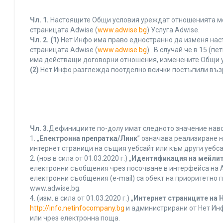
Чл. 1.
Настоящите Общи условия уреждат отношенията межд
страницата Adwise (
www.adwise.bg
) Услуга Adwise.
Чл. 2.
(1)
Нет Инфо има право едностранно да изменя нас
страницата Adwise (
www.adwise.bg
) . В случай че в 15 
има действащи договорни отношения, изменените Общи у
(2)
Нет Инфо разглежда поотделно всички постъпили въз
Чл. 3.
Дефинициите по-долу имат следното значение нався
1. „
Електронна препратка/Линк
” означава реализиране 
интернет страници на същия уебсайт или към други уебса
2. (нов в сила от 01.03.2020 г.) „
Идентификация на мейлит
електронни съобщения чрез посочване в интерфейса на A
електронни съобщения (e-mail) са обект на приоритетно п
www.adwise.bg.
4. (изм. в сила от 01.03.2020 г.) „
Интернет страниците на 
http://info.netinfocompany.bg
и администрирани от Нет Инф
или чрез електронна поща.