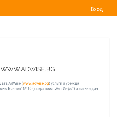
Вход
о“
)
прекратява услугата Adwise
считано от
01.01.2026 г
.
А WWW.ADWISE.BG
ата AdWise (
www.adwise.bg
) услуги и урежда
лчо Бончев" № 10 (за краткост „Нет Инфо“) и всеки един