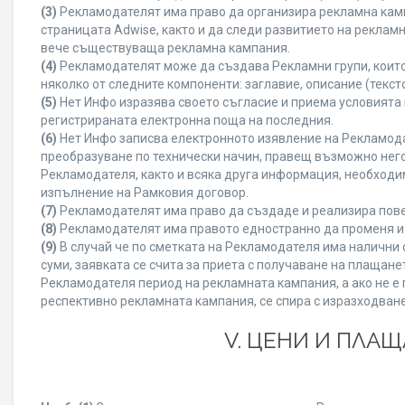
(3)
Рекламодателят има право да организира рекламна камп
страницата Adwise, както и да следи развитието на рекла
вече съществуваща рекламна кампания.
(4)
Рекламодателят може да създава Рекламни групи, които
няколко от следните компоненти: заглавие, описание (текст
(5)
Нет Инфо изразява своето съгласие и приема условията
регистрираната електронна поща на последния.
(6)
Нет Инфо записва електронното изявление на Рекламода
преобразуване по технически начин, правещ възможно него
Рекламодателя, както и всяка друга информация, необход
изпълнение на Рамковия договор.
(7)
Рекламодателят има право да създаде и реализира пове
(8)
Рекламодателят има правото едностранно да променя и 
(9)
В случай че по сметката на Рекламодателя има налични с
суми, заявката се счита за приета с получаване на плащан
Рекламодателя период на рекламната кампания, а ако не е 
респективно рекламната кампания, се спира с изразходване
V. ЦЕНИ И ПЛА