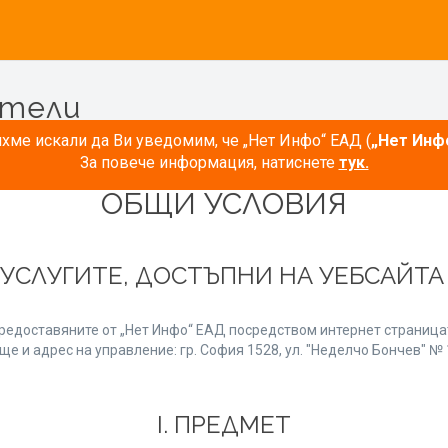
атели
ме искали да Ви уведомим, че „Нет Инфо“ ЕАД (
„Нет Инф
За повече информация, натиснете
тук.
ОБЩИ УСЛОВИЯ
 УСЛУГИТЕ, ДОСТЪПНИ НА УЕБСАЙТ
редоставяните от „Нет Инфо“ ЕАД посредством интернет страницат
е и адрес на управление: гр. София 1528, ул. "Неделчо Бончев" № 1
І. ПРЕДМЕТ