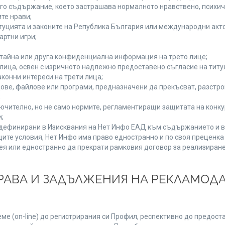
руго съдържание, което застрашава нормалното нравствено, психи
те нрави;
туцията и законите на Република България или международни акто
артни игри;
 тайна или друга конфиденциална информация на трето лице;
и лица, освен с изричното надлежно предоставено съгласие на титу
конни интереси на трети лица;
ове, файлове или програми, предназначени да прекъсват, разстр
;
ючително, но не само нормите, регламентиращи защитата на конкур
;
, дефинирани в Изисквания на Нет Инфо ЕАД към съдържанието и в
ите условия, Нет Инфо има право едностранно и по своя преценк
ея или едностранно да прекрати рамковия договор за реализиране
 ПРАВА И ЗАДЪЛЖЕНИЯ НА РЕКЛАМОД
е (on-line) до регистрирания си Профил, респективно до предоста