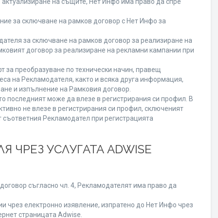
о актуализиране на същите, Нет Инфо има право да спре
ие за сключване на рамков договор с Нет Инфо за
теля за сключване на рамков договор за реализиране на
мковият договор за реализиране на рекламни кампании при
т за преобразуване по технически начин, правещ
еса на Рекламодателя, както и всяка друга информация,
ане и изпълнение на Рамковия договор.
то последният може да влезе в регистрирания си профил. В
ктивно не влезе в регистрирания си профил, сключеният
от съответния Рекламодател при регистрацията
Я ЧРЕЗ УСЛУГАТА ADWISE
договор съгласно чл. 4, Рекламодателят има право да
 чрез електронно изявление, изпратено до Нет Инфо чрез
ернет страницата Adwise.