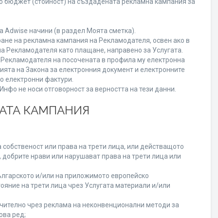
го бюджет (стойност) на създадената рекламна кампания за
 Adwise начини (в раздел Моята сметка).
ране на рекламна кампания на Рекламодателя, освен ако в
на Рекламодателя като плащане, направено за Услугата.
на Рекламодателя на посочената в профила му електронна
нията на Закона за електронния документ и електронните
но електронни фактури.
нфо не носи отговорност за верността на тези данни.
НАТА КАМПАНИЯ
 собственост или права на трети лица, или действащото
, добрите нрави или нарушават права на трети лица или
лгарското и/или на приложимото европейско
ояние на трети лица чрез Услугата материали и/или
лючително чрез реклама на неконвенционални методи за
ова ред;