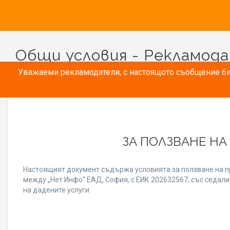
Общи условия - Рекламод
Уважаеми рекламодатели, с настоящото съобщение бих
ЗА ПОЛЗВАНЕ НА
Настоящият документ съдържа условията за ползване на п
между „Нет Инфо“ ЕАД, София, с ЕИК 202632567, със седалищ
на дадените услуги.