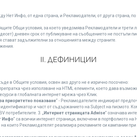
Нет Инфо, от една страна, и Рекламодатели, от друга страна, по
ящите Общи условия, за което уведомява Рекламодатели и трети л
етнадесет) дневен срок от публикуване на съобщението не постъпи 
 стават задължителни за отношенията между страните.
жения.
ІІ. ДЕФИНИЦИИ
де в Общите условия, освен ако друго не е изрично посочено:
 препратка чрез използване на HTML елементи, което дава възмож
есурси в глобалната интернет мрежа чрез Клик.
за приоритетно показване
“ - Рекламодателите индикират предпо
 идентификатор и част от съдържанието на Subject на писмото. К
V потребителите. 3. „
Интернет страницата Adwise
” означава инт
т Инфо
” са всички интернет страници, включени в портфолиото на
 на които Рекламодателят реализира рекламните си кампании при 