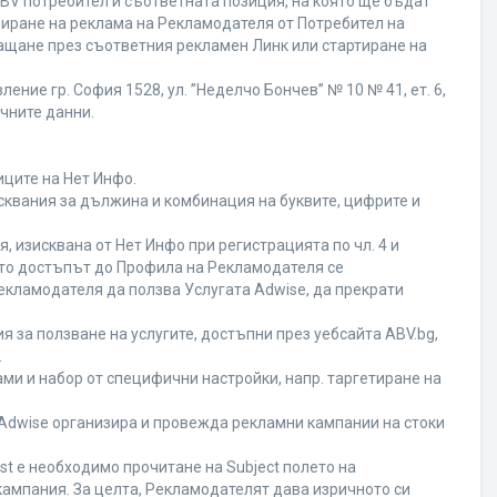
BV потребител и съответната позиция, на която ще бъдат
ивиране на реклама на Рекламодателя от Потребител на
ащане през съответния рекламен Линк или стартиране на
ние гр. София 1528, ул. ”Неделчо Бончев” № 10 № 41, ет. 6,
ичните данни.
иците на Нет Инфо.
исквания за дължина и комбинация на буквите, цифрите и
 изисквана от Нет Инфо при регистрацията по чл. 4 и
ато достъпът до Профила на Рекламодателя се
кламодателя да ползва Услугата Adwise, да прекрати
я за ползване на услугите, достъпни през уебсайта ABV.bg,
.
ми и набор от специфични настройки, напр. таргетиране на
а Adwise организира и провежда рекламни кампании на стоки
st е необходимо прочитане на Subject полето на
кампания. За целта, Рекламодателят дава изричното си