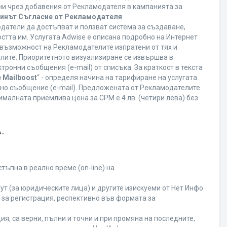
ани чрез добавения от Рекламодателя в кампанията за
минът Съгласие от Рекламодателя
.
датели да достъпват и ползват система за създаване,
стта им. Услугата Adwise е описана подробно на Интернет
ва възможност на Рекламодателите изпратени от тях и
елите. Приоритетното визуализиране се извършва в
ронни съобщения (e-mail) от списъка. За краткост в текста
 Mailboost
“ - определя начина на тарифиране на услугата
онно съобщение (e-mail). Предложената от Рекламодателите
малната приемлива цена за CPM е 4 лв. (четири лева) без
.
ъпна в реално време (on-line) на
т (за юридическите лица) и другите изискуеми от Нет Инфо
за регистрация, респективно във формата за
я, са верни, пълни и точни и при промяна на последните,