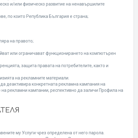
ческо и/или физическо развитие на ненавършилите
ве, по които Република България е страна;
ляра на правото;
ойват или ограничават функционирането на компютърен
енцията, защита правата на потребителите, както и
изията на рекламните материали.
а да деактивира конкретната рекламна кампания на
 на рекламни кампании, респективно да заличи Профила на
АТЕЛЯ
вените му Услуги чрез определена от него парола.