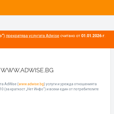
о“
)
прекратява услугата Adwise
считано от
01.01.2026 г
.
А WWW.ADWISE.BG
а AdWise (
www.adwise.bg
) услуги и урежда отношенията
0 (за краткост „Нет Инфо“) и всеки един от потребителите