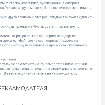
пи съгласно указанията, публикувани на Интернет
ена Рекламна група може да бъде включена в нова или във
рна, друга реклама. Всяка разновидност включва един или
ронно изявление на Рекламодателя, изпратено по
сител в сървъра си чрез общоприет стандарт за
срок в лог-файлове на своя сървър IP адреса на
лектронното му изявление във връзка със сключване и
 кампания.
В случай че по сметката на Рекламодателя няма налични
вка се прекратява автоматично с изтичане на посочения от
я. Във всеки случай заявката на Рекламодателя,
 РЕКЛАМОДАТЕЛЯ