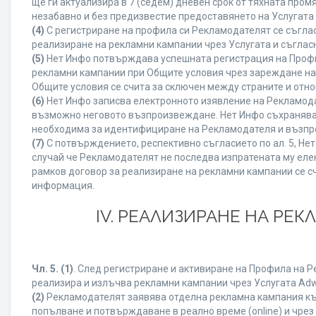
ще ги актуализира в 7 (седем) дневен срок от тяхната про
незабавно и без предизвестие предоставянето на Услугата 
(4)
С регистриране на профила си Рекламодателят се съгла
реализиране на рекламни кампании чрез Услугата и съглас
(5)
Нет Инфо потвърждава успешната регистрация на Профи
рекламни кампании при Общите условия чрез зареждане на
Общите условия се счита за сключен между страните и отн
(6)
Нет Инфо записва електронното изявление на Рекламода
възможно неговото възпроизвеждане. Нет Инфо съхранява в 
необходима за идентифициране на Рекламодателя и възпро
(7)
С потвърждението, респективно съгласието по ал. 5, Не
случай че Рекламодателят не последва изпратената му елек
рамков договор за реализиране на рекламни кампании се с
информация.
IV. РЕАЛИЗИРАНЕ НА РЕ
Чл. 5.
(1)
. След регистриране и активиране на Профила на 
реализира и излъчва рекламни кампании чрез Услугата Adwi
(2)
Рекламодателят заявява отделна рекламна кампания към
попълване и потвърждаване в реално време (online) и чрез