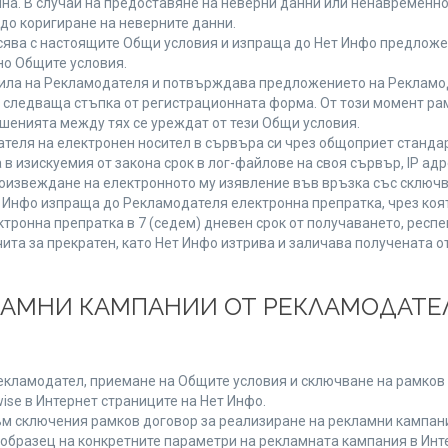
мяна. В случай на предоставяне на неверни данни или ненавременн
до коригиране на неверните данни.
сява с настоящите Общи условия и изпраща до Нет Инфо предложен
но Общите условия.
ла на Рекламодателя и потвърждава предложението на Рекламода
 следваща стъпка от регистрационната форма. От този момент ра
ошенията между тях се уреждат от тези Общи условия.
теля на електронен носител в сървъра си чрез общоприет стандар
изискуемия от закона срок в лог-файлове на своя сървър, IP адр
извеждане на електронното му изявление във връзка със сключв
т Инфо изпраща до Рекламодателя електронна препратка, чрез коя
тронна препратка в 7 (седем) дневен срок от получаването, респе
чита за прекратен, като Нет Инфо изтрива и заличава получената 
КЛАМНИ КАМПАНИИ ОТ РЕКЛАМОДАТЕЛ
Рекламодател, приемане на Общите условия и сключване на рамков 
se в Интернет страниците на Нет Инфо.
 сключения рамков договор за реализиране на рекламни кампании
 образец на конкретните параметри на рекламната кампания в Инт