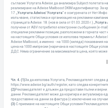
съгласие Услугата Adwise да анализира Subject полетата н
реализиране на Adwise Mailboost DKIM идентификатор. За к
17. „
Услугата Adwise/ Услугата
“ е осигурената от Нет Инф
излъчване, статистика и организация на рекламни кампании
страницата Adwise. 18. (нов в сила от 01.03..2020 г.) „
Услуга 
получени от ABV потребител електронни съобщения (e-mail
специални рекламни позиции, разположени в горната част на
на настоящите Общи условия се използва терминът Adwise Mail
Adwise Mailboost, а именно - на 1000 (хиляда) показвания
цена на 1000 импресии (наричана в настоящите Общи услови
ДДС. Няма ограничение за максималната цена, която може
Чл. 4.
(1)
За да използва Услугата, Рекламодателят следва д
https://www.adwise.bg/auth/register, като следва конкрет
(2)
Рекламодателят е длъжен да предостави пълни и верни д
данни. Рекламодателят може да коригира и актуализира е
предоставяне на данни за фактура (с изключение на случаит
(3)
С приемане на настоящите Общи условия Рекламодателят г