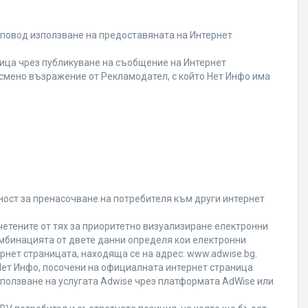
 повод използване на предоставяната на Интернет
ица чрез публикуване на съобщение на Интернет
писмено възражение от Рекламодател, с който Нет Инфо има
ност за пренасочване на потребителя към други интернет
четените от тях за приоритетно визуализиране електронни
омбинацията от двете данни определя кои електронни
ернет страницата, находяща се на адрес: www.adwise.bg.
 Нет Инфо, посочени на официалната интернет страница
ползване на услугата Adwise чрез платформата AdWise или