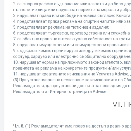
2. са с порнографско съдържание или каквото и да било д
пълнолетие лица или нарушават нормите на морала и добри
3. нарушават права или свободи на човека съгласно Консти
4. представляват пряка реклама на спиртни напитки или хаз
5. представляват реклама на тютюневи изделия;
6. представляват търговска, производствена или служебна
7. са обект на право на интелектуална собственост на трет
8. нарушават имуществени или неимуществени права или за
9. съдържат компютърни вируси или други компютърни код
софтуер, хардуер или електронно съобщително оборудване
10. нарушават норми на приложимото законодателство, вкл
правилата на реклама на конкретните продукти и/или услуги
11. нарушават креативните изисквания на Услугата Adwise
(3)
При установяване на неспазване на изискванията по Общ
Рекламодателя, да преустанови достъпа на последния до н
Рекламодателя от Интернет страницата Adwise.
VII.
Чл. 8.
(1)
Рекламодателят има право на достъп в реално врем