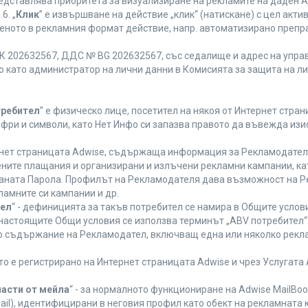
редставлява приоритета за визуализиране на рекламите на даден A
6. „
Клик
” е извършване на действие „клик“ (натискане) с цел акт
еното в рекламния формат действие, напр. автоматизирано препр
 202632567, ДДС № BG 202632567, със седалище и адрес на управле
ано като администратор на лични данни в Комисията за защита на л
требител
” е физическо лице, посетител на някоя от Интернет стран
ифри и символи, като Нет Инфо си запазва правото да въвежда из
ернет страницата Adwise, съдържаща информация за Рекламодателя,
ените плащания и организирани и излъчени рекламни кампании, к
аната Парола. Профилът на Рекламодателя дава възможност на Ре
ламните си кампании и др.
тел
“ - дефиницията за такъв потребител се намира в Общите услови
а настоящите Общи условия се използва терминът „ABV потребител“
то съдържание на Рекламодател, включващ една или няколко рекла
ето е регистрирано на Интернет страницата Adwise и чрез Услугат
части от мейла
“ - за нормалното функциониране на Adwise MailBoo
il), идентифицирани в неговия профил като обект на рекламната 