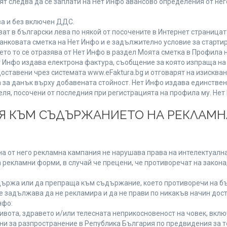
т следва да се заплати на Нет Инфо авансово определения от не
ва и без включен ДДС.
 в български лева по някой от посочените в Интернет страницата
анковата сметка на Нет Инфо и е задължително условие за старти
ето то се отразява от Нет Инфо в раздел Моята сметка в Профила 
 Нет Инфо издава електрона фактура, съобщение за която изпраща 
доставени чрез системата www.eFaktura.bg и отговарят на изисква
а за данък върху добавената стойност. Нет Инфо издава единстве
, посочени от последния при регистрацията на профила му. Нет И
ИЯ КЪМ СЪДЪРЖАНИЕТО НА РЕКЛАМ
а от него рекламна кампания не нарушава права на интелектуална
 рекламни форми, в случай че прецени, че противоречат на закона
ържа или да препраща към съдържание, което противоречи на бъ
 задължава да не рекламира и да не прави по никакъв начин дост
нфо:
живота, здравето и/или телесната неприкосновеност на човек, вк
ени за разпространение в Република България по предвидения за т