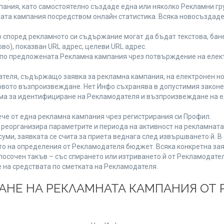
ания, като самостоятелно създаде една или няколко Рекламни гру
мната кампания посредством онлайн статистика. Всяка новосъздад
 според рекламното си съдържание могат да бъдат текстова, бане
ово), показван URL адрес, целеви URL адрес.
 по предложената Рекламна кампания чрез потвърждение на елект
теля, съдържащо заявка за рекламна кампания, на електронен но
вото възпроизвеждане. Нет Инфо съхранява в допустимия законен 
има за идентифициране на Рекламодателя и възпроизвеждане на е
че от една рекламна кампания чрез регистрирания си Профил.
реорганизира параметрите и периода на активност на рекламната
уми, заявката се счита за приета веднага след извършването й. 
ето на определения от Рекламодателя бюджет. Всяка конкретна зая
посочен такъв – със спирането или изтриването й от Рекламодател
 на средствата по сметката на Рекламодателя.
ЩАНЕ НА РЕКЛАМНАТА КАМПАНИЯ ОТ