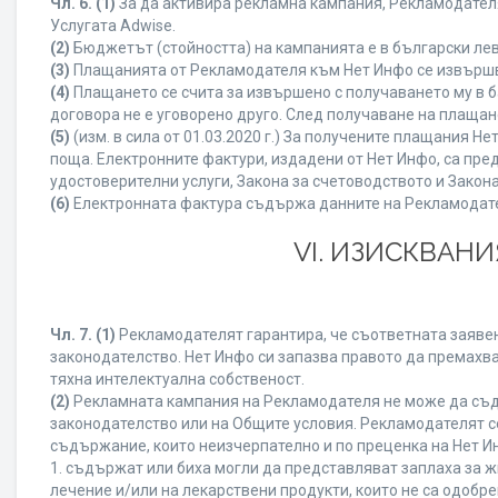
Чл. 6.
(1)
За да активира рекламна кампания, Рекламодателя
Услугата Adwise.
(2)
Бюджетът (стойността) на кампанията е в български ле
(3)
Плащанията от Рекламодателя към Нет Инфо се извършват
(4)
Плащането се счита за извършено с получаването му в б
договора не е уговорено друго. След получаване на плащан
(5)
(изм. в сила от 01.03.2020 г.) За получените плащания
поща. Електронните фактури, издадени от Нет Инфо, са пре
удостоверителни услуги, Закона за счетоводството и Закон
(6)
Електронната фактура съдържа данните на Рекламодателя
VI. ИЗИСКВАН
Чл. 7.
(1)
Рекламодателят гарантира, че съответната заявен
законодателство. Нет Инфо си запазва правото да премахва
тяхна интелектуална собственост.
(2)
Рекламната кампания на Рекламодателя не може да съд
законодателство или на Общите условия. Рекламодателят се
съдържание, които неизчерпателно и по преценка на Нет И
1. съдържат или биха могли да представляват заплаха за 
лечение и/или на лекарствени продукти, които не са одобр