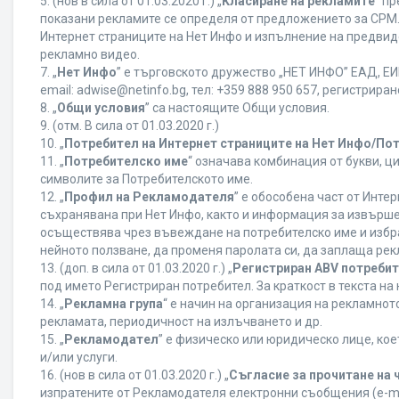
5. (нов в сила от 01.03.2020 г.) „
Класиране на рекламите
“ п
показани рекламите се определя от предложението за CPM. 
Интернет страниците на Нет Инфо и изпълнение на предвид
рекламно видео.
7. „
Нет Инфо
” е търговското дружество „НЕТ ИНФО” ЕАД, ЕИК
еmail: adwise@netinfo.bg, тел: +359 888 950 657, регистрир
8. „
Общи условия
” са настоящите Общи условия.
9. (отм. В сила от 01.03.2020 г.)
10. „
Потребител на Интернет страниците на Нет Инфо/По
11. „
Потребителско име
“ означава комбинация от букви, ц
символите за Потребителското име.
12. „
Профил на Рекламодателя
” е обособена част от Инт
съхранявана при Нет Инфо, както и информация за извърш
осъществява чрез въвеждане на потребителско име и избр
нейното ползване, да променя паролата си, да заплаща рек
13. (доп. в сила от 01.03.2020 г.) „
Регистриран ABV потреби
под името Регистриран потребител. За краткост в текста н
14. „
Рекламна група
“ е начин на организация на рекламно
рекламата, периодичност на излъчването и др.
15. „
Рекламодател
” е физическо или юридическо лице, ко
и/или услуги.
16. (нов в сила от 01.03.2020 г.) „
Съгласие за прочитане на 
изпратените от Рекламодателя електронни съобщения (e-ma