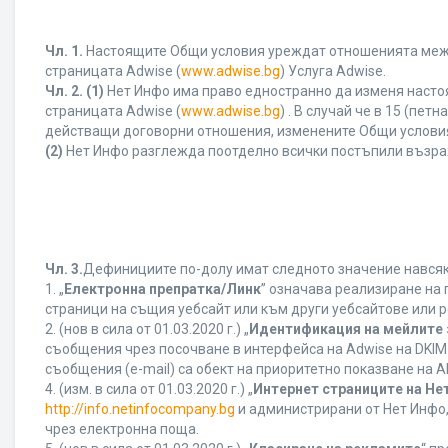
Чл. 1.
Настоящите Общи условия уреждат отношенията между 
страницата Adwise (
www.adwise.bg
) Услуга Adwise.
Чл. 2.
(1)
Нет Инфо има право едностранно да изменя насто
страницата Adwise (
www.adwise.bg
) . В случай че в 15 (п
действащи договорни отношения, изменените Общи условия
(2)
Нет Инфо разглежда поотделно всички постъпили възра
Чл. 3.
Дефинициите по-долу имат следното значение навсякъ
1. „
Електронна препратка/Линк
” означава реализиране на
страници на същия уебсайт или към други уебсайтове или р
2. (нов в сила от 01.03.2020 г.) „
Идентификация на мейлите 
съобщения чрез посочване в интерфейса на Adwise на DKIM
съобщения (e-mail) са обект на приоритетно показване на AB
4. (изм. в сила от 01.03.2020 г.) „
Интернет страниците на Не
http://info.netinfocompany.bg
и администрирани от Нет Инфо,
чрез електронна поща.