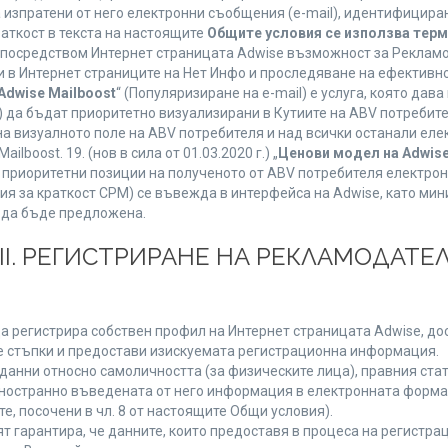
а изпратени от него електронни съобщения (e-mail), идентифицир
раткост в текста на настоящите
Общите условия се използва тер
о посредством Интернет страницата Adwise възможност за Рекламо
 в Интернет страниците на Нет Инфо и проследяване на ефективно
Adwise Mailboost
“ (Популяризиране на e-mail) е услуга, която да
) да бъдат приоритетно визуализирани в Кутиите на ABV потребит
 визуалното поле на ABV потребителя и над всички останали елект
boost. 19. (нов в сила от 01.03.2020 г.) „
Ценови модел на Adwise
 на приоритетни позиции на полученото от ABV потребителя електр
я за краткост CPM) се въвежда в интерфейса на Adwise, като мини
 да бъде предложена.
ІІІ. РЕГИСТРИРАНЕ НА РЕКЛАМОДАТЕЛ
а регистрира собствен профил на Интернет страницата Adwise, дост
ните стъпки и предостави изискуемата регистрационна информация.
анни относно самоличността (за физическите лица), правния стату
дностранно въведената от него информация в електронната форма 
е, посочени в чл. 8 от настоящите Общи условия).
арантира, че данните, които предоставя в процеса на регистраци