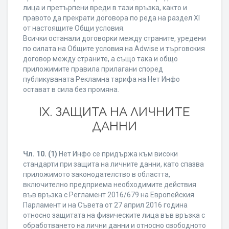
лица и претърпени вреди в тази връзка, както и
правото да прекрати договора по реда на раздел XI
от настоящите Общи условия.
Всички останали договорки между страните, уредени
по силата на Общите условия на Adwise и търговския
договор между страните, а също така и общо
приложимите правила прилагани според
публикуваната Рекламна тарифа на Нет Инфо
остават в сила без промяна.
IХ. ЗАЩИТА НА ЛИЧНИТЕ
ДАННИ
Чл. 10.
(1)
Нет Инфо се придържа към високи
стандарти при защита на личните данни, като спазва
приложимото законодателство в областта,
включително предприема необходимите действия
във връзка с Регламент 2016/679 на Европейския
Парламент и на Съвета от 27 април 2016 година
относно защитата на физическите лица във връзка с
обработването на лични данни и относно свободното