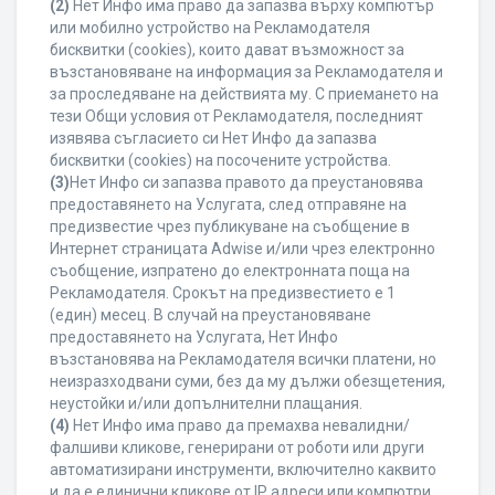
(2)
Нет Инфо има право да запазва върху компютър
или мобилно устройство на Рекламодателя
бисквитки (cookies), които дават възможност за
възстановяване на информация за Рекламодателя и
за проследяване на действията му. С приемането на
тези Общи условия от Рекламодателя, последният
изявява съгласието си Нет Инфо да запазва
бисквитки (cookies) на посочените устройства.
(3)
Нет Инфо си запазва правото да преустановява
предоставянето на Услугата, след отправяне на
предизвестие чрез публикуване на съобщение в
Интернет страницата Adwise и/или чрез електронно
съобщение, изпратено до електронната поща на
Рекламодателя. Срокът на предизвестието е 1
(един) месец. В случай на преустановяване
предоставянето на Услугата, Нет Инфо
възстановява на Рекламодателя всички платени, но
неизразходвани суми, без да му дължи обезщетения,
неустойки и/или допълнителни плащания.
(4)
Нет Инфо има право да премахва невалидни/
фалшиви кликове, генерирани от роботи или други
автоматизирани инструменти, включително каквито
и да е единични кликове от IP адреси или компютри,