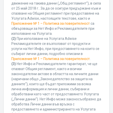
движение на такива данни („Общ регламент“), в сила
от 25 май 2018 г.. За да се осигури придържане към и
спазване на Общия регламент при предоставяне на
Услугата Adwise, настоящите текстове, както и
Приложение № 1 – Политика за поверителност
са
обвързващи за Нет Инфо и Рекламодателите при
използване на Услугата.
(2)
При използване на Услугата Adwise
Рекламодателите се възползват от продукти и
услуги на Нет Инфо, при предоставянето на които се
събират лични данни, подробно описани в
Приложение № 1 – Политика за поверителност
.
(3)
Нет Инфо и Рекламодателите гарантират, че ще
спазват Общия регламент, както и всички
законодателни актове в областта на личните данни
(наричани общо „Законодателство за защита на
данните“), които ще бъдат приложими за всяка
лична информация и лични данни, събирани и
обработвани като част от предоставянето Услугата
(„Лични данни“). Нет Инфо може законосъобразно да
обработва Лични данни във връзка с
предоставянето и администрирането на Услугата