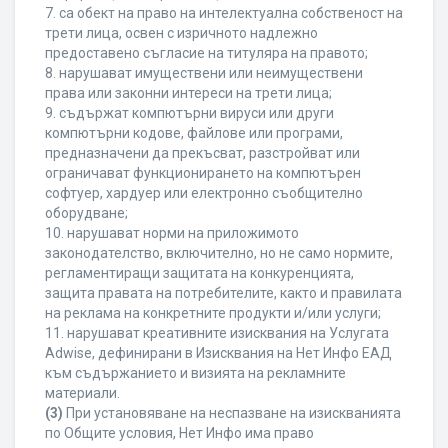
7. са обект на право на интелектуална собственост на
трети лица, освен с изричното надлежно
предоставено съгласие на титуляра на правото;
8. нарушават имуществени или неимуществени
права или законни интереси на трети лица;
9. съдържат компютърни вируси или други
компютърни кодове, файлове или програми,
предназначени да прекъсват, разстройват или
ограничават функционирането на компютърен
софтуер, хардуер или електронно съобщително
оборудване;
10. нарушават норми на приложимото
законодателство, включително, но не само нормите,
регламентиращи защитата на конкуренцията,
защита правата на потребителите, както и правилата
на реклама на конкретните продукти и/или услуги;
11. нарушават креативните изисквания на Услугата
Adwise, дефинирани в Изисквания на Нет Инфо ЕАД
към съдържанието и визията на рекламните
материали.
(3)
При установяване на неспазване на изискванията
по Общите условия, Нет Инфо има право