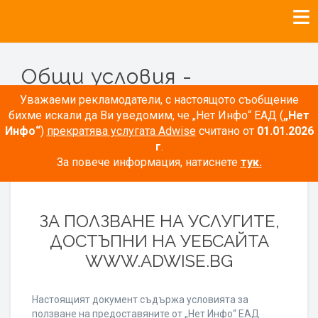
Общи условия -
Рекламодатели
Уважаеми рекламодатели, с настоящото съобщение
бихме искали да Ви уведомим, че „Нет Инфо“ ЕАД (
„Нет
Инфо“
)
прекратява услугата Adwise
считано от
01.01.2026
г
.
За повече информация, натиснете
тук.
ОБЩИ УСЛОВИЯ
ЗА ПОЛЗВАНЕ НА УСЛУГИТЕ,
ДОСТЪПНИ НА УЕБСАЙТА
WWW.ADWISE.BG
Настоящият документ съдържа условията за
ползване на предоставяните от „Нет Инфо“ ЕАД