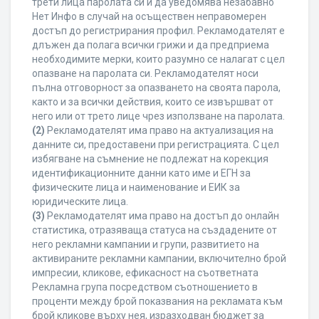
трети лица паролата си и да уведомява незабавно
Нет Инфо в случай на осъществен неправомерен
достъп до регистрирания профил. Рекламодателят е
длъжен да полага всички грижи и да предприема
необходимите мерки, които разумно се налагат с цел
опазване на паролата си. Рекламодателят носи
пълна отговорност за опазването на своята парола,
както и за всички действия, които се извършват от
него или от трето лице чрез използване на паролата.
(2)
Рекламодателят има право на актуализация на
данните си, предоставени при регистрацията. С цел
избягване на съмнение не подлежат на корекция
идентификационните данни като име и ЕГН за
физическите лица и наименование и ЕИК за
юридическите лица.
(3)
Рекламодателят има право на достъп до онлайн
статистика, отразяваща статуса на създадените от
него рекламни кампании и групи, развитието на
активираните рекламни кампании, включително брой
импресии, кликове, ефикасност на съответната
Рекламна група посредством съотношението в
проценти между брой показвания на рекламата към
брой кликове върху нея, изразходван бюджет за