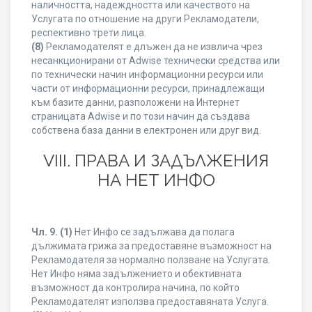
наличността, надеждността или качеството на
Услугата по отношение на други Рекламодатели,
респективно трети лица.
(8)
Рекламодателят е длъжен да не извлича чрез
несанкционирани от Adwise технически средства или
по технически начин информационни ресурси или
части от информационни ресурси, принадлежащи
към базите данни, разположени на Интернет
страницата Adwise и по този начин да създава
собствена база данни в електронен или друг вид.
VIII. ПРАВА И ЗАДЪЛЖЕНИЯ
НА НЕТ ИНФО
Чл. 9.
(1)
Нет Инфо се задължава да полага
дължимата грижа за предоставяне възможност на
Рекламодателя за нормално ползване на Услугата.
Нет Инфо няма задължението и обективната
възможност да контролира начина, по който
Рекламодателят използва предоставяната Услуга.