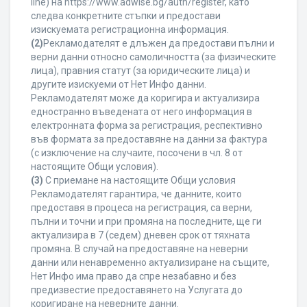
line) на https://www.adwise.bg/auth/register, като
следва конкретните стъпки и предостави
изискуемата регистрационна информация.
(2)
Рекламодателят е длъжен да предостави пълни и
верни данни относно самоличността (за физическите
лица), правния статут (за юридическите лица) и
другите изискуеми от Нет Инфо данни.
Рекламодателят може да коригира и актуализира
едностранно въведената от него информация в
електронната форма за регистрация, респективно
във формата за предоставяне на данни за фактура
(с изключение на случаите, посочени в чл. 8 от
настоящите Общи условия).
(3)
С приемане на настоящите Общи условия
Рекламодателят гарантира, че данните, които
предоставя в процеса на регистрация, са верни,
пълни и точни и при промяна на последните, ще ги
актуализира в 7 (седем) дневен срок от тяхната
промяна. В случай на предоставяне на неверни
данни или ненавременно актуализиране на същите,
Нет Инфо има право да спре незабавно и без
предизвестие предоставянето на Услугата до
коригиране на неверните данни.