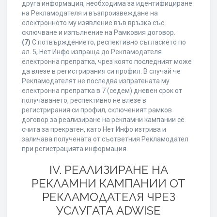
друга информация, необходима за идентифициране
на Рекламодателя и възпроизвеждане на
електронното му изявление във връзка със
сключване и изпълнение на Рамковия договор.
(7)
С потвърждението, респективно съгласието по
ал. 5, Нет Инфо изпраща до Рекламодателя
електронна препратка, чрез която последният може
да влезе в регистрирания си профил. В случай че
Рекламодателят не последва изпратената му
електронна препратка в 7 (седем) дневен срок от
получаването, респективно не влезе в
регистрирания си профил, сключеният рамков
договор за реализиране на рекламни кампании се
счита за прекратен, като Нет Инфо изтрива и
заличава получената от съответния Рекламодател
при регистрацията информация.
IV. РЕАЛИЗИРАНЕ НА
РЕКЛАМНИ КАМПАНИИ ОТ
РЕКЛАМОДАТЕЛЯ ЧРЕЗ
УСЛУГАТА ADWISE