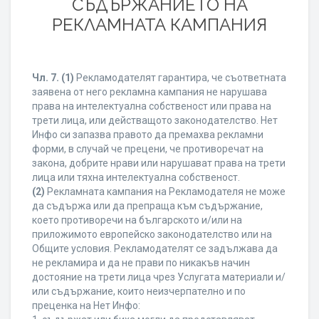
СЪДЪРЖАНИЕТО НА
РЕКЛАМНАТА КАМПАНИЯ
Чл. 7.
(1)
Рекламодателят гарантира, че съответната
заявена от него рекламна кампания не нарушава
права на интелектуална собственост или права на
трети лица, или действащото законодателство. Нет
Инфо си запазва правото да премахва рекламни
форми, в случай че прецени, че противоречат на
закона, добрите нрави или нарушават права на трети
лица или тяхна интелектуална собственост.
(2)
Рекламната кампания на Рекламодателя не може
да съдържа или да препраща към съдържание,
което противоречи на българското и/или на
приложимото европейско законодателство или на
Общите условия. Рекламодателят се задължава да
не рекламира и да не прави по никакъв начин
достояние на трети лица чрез Услугата материали и/
или съдържание, които неизчерпателно и по
преценка на Нет Инфо: