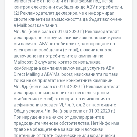
изпратените от него или от платформа под негов
контрол електронни съобщения до ABV потребители.
(2) Рекламодателят декларира, че е информирал
своите клиенти за възможността да бъдат включени
в Mailboost кампания.
Чл. 9г.
(нов в сила от 01.03.2020 г.) Рекламодателят
декларира, че е получил всички законово изискуеми
съгласия от ABV потребителите, за изпращане на
електронни съобщения (e-mail), включително за
включване на потребителите в кампании по
Mailboost. В случаите, когато се изпълнява
комбинирана кампания включваща услугите ABV
Direct Mailing и ABV Mailboost, изискванията по тази
точка не се прилагат към конкретните кампании.
Чл. 9д.
(нов в сила от 01.03.2020 г.) Рекламодателят
декларира, че изпратените от него електронни
съобщения (e-mail) отговарят на изискванията
дефинирани в раздел VI, Чл. 7, ал. 2 от настоящите
Общи условия.
Чл. 9е.
(нов в сила от 01.03.2020 г.)
При нарушение на някое от декларираните в
предходните членове обстоятелства, Нет Инфо има
право на обезщетение за всички и всякакви
претенции от трети физически и/или юридически