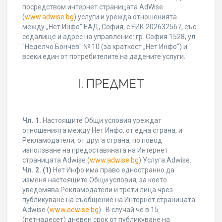
посредством интернет страницата AdWise
(
www.adwise.bg
) услуги и урежда отношенията
между „Нет Инфо“ ЕАД, София, с ЕИК 202632567, със
седалище и адрес на управление: гр. София 1528, ул.
"Неделчо Бончев" № 10 (за краткост „Нет Инфо“) и
всеки един от потребителите на дадените услуги.
І. ПРЕДМЕТ
Чл. 1.
Настоящите Общи условия уреждат
отношенията между Нет Инфо, от една страна, и
Рекламодатели, от друга страна, по повод
използване на предоставяната на Интернет
страницата Adwise (
www.adwise.bg
) Услуга Adwise.
Чл. 2.
(1)
Нет Инфо има право едностранно да
изменя настоящите Общи условия, за което
уведомява Рекламодатели и трети лица чрез
публикуване на съобщение на Интернет страницата
Adwise (
www.adwise.bg
) . В случай че в 15
(петнадесет) дневен срок от публикуване на