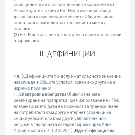
съобщението не постъпи писмено възражение от
Рекламодател, с който Нет Инфо има действащи
договорни отношения, изменените Общи условия
стават задължителни за отношенията между
страните.
(2)
Нет Инфо разглежда поотделно всички постъпили
възражения.
ІІ. ДЕФИНИЦИИ
Чл. 3.
Дефинициите по-долу имат следното значение
навсякъде в Общите условия, освен ако друго не е
изрично посочено:
1. „
Електронна препратка/Линк
” означава
реализиране на препратка чрез използване на HTML
елементи, което дава възможност за пренасочване
на потребителя към други интернет страници на
същия уебсайт или към други уебсайтове или
ресурси в глобалната интернет мрежа чрез Клик.
2. (нов в сила от 01.03.2020 г.) „
Идентификация на