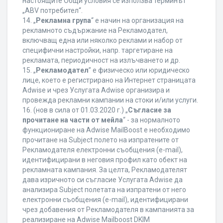
настоящите Общи условия се използва терминът
„ABV потребител“.
14. „
Рекламна група
“ е начин на организация на
рекламното съдържание на Рекламодател,
включващ една или няколко реклами и набор от
специфични настройки, напр. таргетиране на
рекламата, периодичност на излъчването и др.
15. „
Рекламодател
” е физическо или юридическо
лице, което е регистрирано на Интернет страницата
Adwise и чрез Услугата Adwise организира и
провежда рекламни кампании на стоки и/или услуги.
16. (нов в сила от 01.03.2020 г.) „
Съгласие за
прочитане на части от мейла
“ - за нормалното
функциониране на Adwise MailBoost е необходимо
прочитане на Subject полето на изпратените от
Рекламодателя електронни съобщения (e-mail),
идентифицирани в неговия профил като обект на
рекламната кампания. За целта, Рекламодателят
дава изричното си съгласие Услугата Adwise да
анализира Subject полетата на изпратени от него
електронни съобщения (e-mail), идентифицирани
чрез добавения от Рекламодателя в кампанията за
реализиране на Adwise Mailboost DKIM