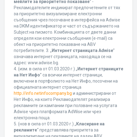
мейлите за приоритетно показване
“ -
Рекламодателите индикират предпочетените от тях
за приоритетно визуализиране електронни
съобщения чрез посочване в интерфейса на Adwise
на DKIM идентификатор и част от съдържанието на
Subject на писмото. Комбинацията от двете данни
определя кои електронни съобщения (e-mail) са
обект на приоритетно показване на ABV
потребителите. 3. „
Интернет страницата Adwise
”
означава интернет страницата, находяща се на
адрес: www.adwise.bg.
4. (изм. в сила от 01.03.2020 г.) „
Интернет страниците
на Нет Инфо
” са всички интернет страници,
включени в портфолиото на Нет Инфо, посочени на
официалната интернет страница
http://info.netinfocompany.bg
и администрирани от
Нет Инфо, на които Рекламодателят реализира
рекламните си кампании при ползване на услугата
Adwise чрез платформата AdWise или чрез
електронна поща.
5. (нов в сила от 01.03.2020 г.) „
Класиране на
рекламите
“ представлява приоритета за
визуализиране на рекламите на даден ABV