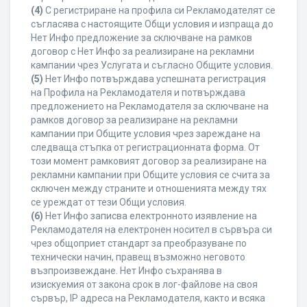
(4)
С регистриране на профила си Рекламодателят се
съгласява с настоящите Общи условия и изпраща до
Нет Инфо предложение за сключване на рамков
договор с Нет Инфо за реализиране на рекламни
кампании чрез Услугата и съгласно Общите условия.
(5)
Нет Инфо потвърждава успешната регистрация
на Профила на Рекламодателя и потвърждава
предложението на Рекламодателя за сключване на
рамков договор за реализиране на рекламни
кампании при Общите условия чрез зареждане на
следваща стъпка от регистрационната форма. От
този момент рамковият договор за реализиране на
рекламни кампании при Общите условия се счита за
сключен между страните и отношенията между тях
се уреждат от тези Общи условия.
(6)
Нет Инфо записва електронното изявление на
Рекламодателя на електронен носител в сървъра си
чрез общоприет стандарт за преобразуване по
технически начин, правещ възможно неговото
възпроизвеждане. Нет Инфо съхранява в
изискуемия от закона срок в лог-файлове на своя
сървър, IP адреса на Рекламодателя, както и всяка