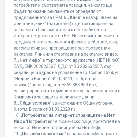
потребител и съответната позиция, на която ще
бъдат показани рекламите се определя от
предложението за CPM. 6. „
Клик
” е извършване на
действие „клик“ (натискане) с цел активиране на
реклама на Рекламодателя от Потребител на
Интернет страниците на Нет Инфо и изпълнение на
предвиденото в рекламния формат действие, напр.
автоматизирано препращане през съответния
рекламен Линк или стартиране на рекламно видео.
7. „
Нет Инфо
” е търговското дружество „НЕТ ИНФО”
ЕАД, ЕИК 202632567, ДДС № BG 202632567, със
седалище и адрес на управление гр. София 1528, ул.
”Неделчо Бончев” № 10 № 41, ет. 6, еmail:
adwise@netinfo.bg, тел: +359 888 950 657,
регистрирано като администратор на лични данни в
Комисията за защита на личните данни.
8. „
Общи условия
” са настоящите Общи условия.
9. (отм. В сила от 01.03.2020 г.)
10. „
Потребител на Интернет страниците на Нет
Инфо/Потребител
” е физическо лице, посетител на
някоя от Интернет страниците на Нет Инфо.
11. „
Потребителско име
“ означава комбинация от