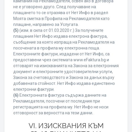
кампания на Рекламодателя, освен ако в договора
не е уговорено друго. След получаване на
плащането то се отразява от Нет Инфо в раздел
Моята сметка в Профила на Рекламодателя като
плащане, направено за Услугата.
(5)
(изм. в сила от 01.03.2020 г.) За получените
плащания Нет Инфо издава електрона фактура,
съобщение за която изпраща на Рекламодателя на
посочената в профила му електронна поща.
Електронните фактури, издадени от Нет Инфо, са
предоставени чрез системата www.eFaktura.bg и
отговарят на изискванията на Закона за електронния
документ и електронните удостоверителни услуги,
Закона за счетоводството и Закона за данък върху
добавената стойност. Нет Инфо издава единствено
електронни фактури.
(6)
Електронната фактура съдържа данните на
Рекламодателя, посочени от последния при
регистрацията на профила му. Нет Инфо не носи
отговорност за верността на тези данни.
VI. ИЗИСКВАНИЯ КЪМ