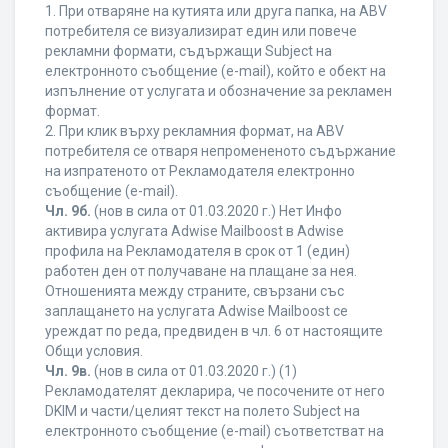
1. При отваряне на кутията или друга папка, на ABV
потребителя се визуализират един или повече
рекламни формати, съдържащи Subject на
електронното съобщение (e-mail), който е обект на
изпълнение от услугата и обозначение за рекламен
формат.
2. При клик върху рекламния формат, на ABV
потребителя се отваря непромененото съдържание
на изпратеното от Рекламодателя електронно
съобщение (e-mail).
Чл. 9б.
(нов в сила от 01.03.2020 г.) Нет Инфо
активира услугата Adwise Mailboost в Adwise
профила на Рекламодателя в срок от 1 (един)
работен ден от получаване на плащане за нея.
Отношенията между страните, свързани със
заплащането на услугата Adwise Mailboost се
уреждат по реда, предвиден в чл. 6 от настоящите
Общи условия.
Чл. 9в.
(нов в сила от 01.03.2020 г.) (1)
Рекламодателят декларира, че посочените от него
DKIM и части/целият текст на полето Subject на
електронното съобщение (e-mail) съответстват на