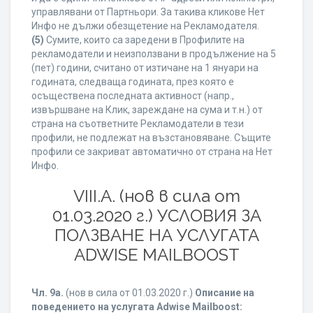
управлявани от Партньори. За такива кликове Нет
Инфо не дължи обезщетение на Рекламодателя.
(5)
Сумите, които са заредени в Профилите на
рекламодатели и неизползвани в продължение на 5
(пет) години, считано от изтичане на 1 януари на
годината, следваща годината, през която е
осъществена последната активност (напр.,
извършване на Клик, зареждане на сума и т.н.) от
страна на съответните Рекламодатели в тези
профили, не подлежат на възстановяване. Същите
профили се закриват автоматично от страна на Нет
Инфо.
VIII.A. (нов в сила от
01.03.2020 г.) УСЛОВИЯ ЗА
ПОЛЗВАНЕ НА УСЛУГАТА
ADWISE MAILBOOST
Чл. 9а.
(нов в сила от 01.03.2020 г.)
Описание на
поведението на услугата Adwise Mailboost: