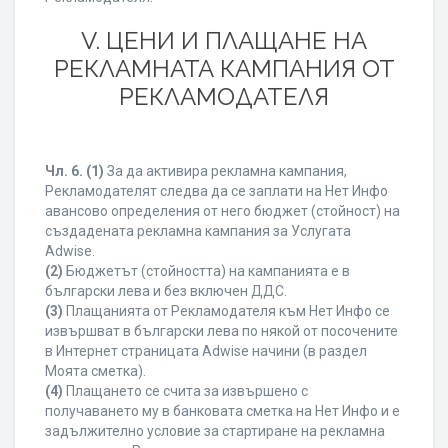
V. ЦЕНИ И ПЛАЩАНЕ НА
РЕКЛАМНАТА КАМПАНИЯ ОТ
РЕКЛАМОДАТЕЛЯ
Чл. 6.
(1)
За да активира рекламна кампания,
Рекламодателят следва да се заплати на Нет Инфо
авансово определения от него бюджет (стойност) на
създадената рекламна кампания за Услугата
Adwise.
(2)
Бюджетът (стойността) на кампанията е в
български лева и без включен ДДС.
(3)
Плащанията от Рекламодателя към Нет Инфо се
извършват в български лева по някой от посочените
в Интернет страницата Adwise начини (в раздел
Моята сметка).
(4)
Плащането се счита за извършено с
получаването му в банковата сметка на Нет Инфо и е
задължително условие за стартиране на рекламна