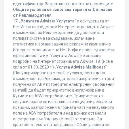
идентификатор. За краткост в текста на настоящите
Общите условия се използва терминът Съгласие
от Рекламодателя
.
17. „
Услугата Adwise/ Услугата
“ е осигурената от
Нет Инфо посредством Интернет страницата Adwise
възможност за Рекламодатели да достъпват и
ползват система за създаване, излъчване,
статистика и организация на рекламни кампании в
Интернет страниците на Нет Инфо и проследяване на
ефективността им. Услугата Adwise е описана
подробно на Интернет страницата Adwise. 18. (нов в
сила от 01.03..2020 г.) „
Услуга Adwise Mailboost
“
(Популяризиране на e-mail) е услуга, която дава
възможност на Рекламодателите изпратени от тях и
получени от ABV потребител електронни съобщения
(e-mail) да бъдат приоритетно визуализирани в
Кутиите на ABV потребителите. Приоритетното
визуализиране се извършва в специални рекламни
позиции, разположени в горната част на визуалното
поле на ABV потребителя и над всички останали
електронни съобщения (e-mail) от списъка. За
краткост в текста на настоящите Общи условия се