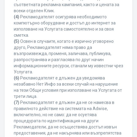
съответната рекламна кампания, както и цената за
всеки отделен Клик.
(4)
Рекламодателят осигурява необходимото
компютърно оборудване и достъп до интернет за
използване на Услугата самостоятелно и за своя
сметка.
(5)
Освен в случаите, когато е изрично уговорено
друго, Рекламодателят няма право да
възпроизвежда, променя, заличава, публикува,
разпространява и разгласява по друг начин
информационните ресурси, станали му известни чрез
Услугата.
(6)
Рекламодателят е длъжен да уведомява
незабавно Нет Инфо за всеки случай на нарушение
на тези Общи условия при използване на Услугата от
трети лица.
(7)
Рекламодателят е длъжен да не се намесва в
правилното действие на системата на Adwise,
включително, но не само: да не осуетява
процедурата по идентификация на други
Рекламодатели; да не осъществява достъп извън
предоставения; да не накърнява или възпрепятства