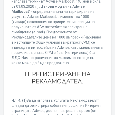
използва терминът Adwise Mailboost. 19. (нов в сила
от 01.03.2020 г.) „
Ценови модел на Adwise
Mailboost
“ - определя начина на тарифиране на
услугата Adwise Mailboost, а именно - на 1000
(хиляда) показвания на приоритетни позиции на
полученото от ABV потребителя електронно
съобщение (e-mail). Предложената от
Рекламодателите цена на 1000 импресии (наричана
в настоящите Общи условия за краткост CPM) се
въвежда в интерфейса на Adwise, като минималната
приемлива цена за CPM е 4 лв. (четири лева) без
ДДС. Няма ограничение за максималната цена,
която може да бъде предложена.
ІІІ. РЕГИСТРИРАНЕ НА
РЕКЛАМОДАТЕЛ.
Чл. 4.
(1)
За да използва Услугата, Рекламодателят
следва да регистрира собствен профил на Интернет
страницата Adwise, достъпна в реално време (on-