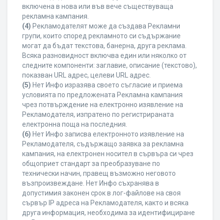
включена в нова или във вече съществуваща
рекламна кампания.
(4)
Рекламодателят може да създава Рекламни
групи, които според рекламното си съдържание
могат да бъдат текстова, банерна, друга реклама.
Всяка разновидност включва един или няколко от
следните компоненти: заглавие, описание (текстово),
показван URL адрес, целеви URL адрес.
(5)
Нет Инфо изразява своето съгласие и приема
условията по предложената Рекламна кампания
чрез потвърждение на електронно изявление на
Рекламодателя, изпратено по регистрираната
електронна поща на последния.
(6)
Нет Инфо записва електронното изявление на
Рекламодателя, съдържащо заявка за рекламна
кампания, на електронен носител в сървъра си чрез
общоприет стандарт за преобразуване по
технически начин, правещ възможно неговото
възпроизвеждане. Нет Инфо съхранява в
допустимия законен срок в лог-файлове на своя
сървър IP адреса на Рекламодателя, както и всяка
друга информация, необходима за идентифициране