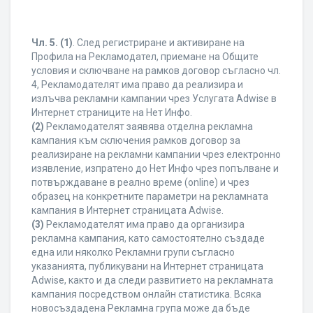
Чл. 5.
(1)
. След регистриране и активиране на
Профила на Рекламодател, приемане на Общите
условия и сключване на рамков договор съгласно чл.
4, Рекламодателят има право да реализира и
излъчва рекламни кампании чрез Услугата Adwise в
Интернет страниците на Нет Инфо.
(2)
Рекламодателят заявява отделна рекламна
кампания към сключения рамков договор за
реализиране на рекламни кампании чрез електронно
изявление, изпратено до Нет Инфо чрез попълване и
потвърждаване в реално време (online) и чрез
образец на конкретните параметри на рекламната
кампания в Интернет страницата Adwise.
(3)
Рекламодателят има право да организира
рекламна кампания, като самостоятелно създаде
една или няколко Рекламни групи съгласно
указанията, публикувани на Интернет страницата
Adwise, както и да следи развитието на рекламната
кампания посредством онлайн статистика. Всяка
новосъздадена Рекламна група може да бъде