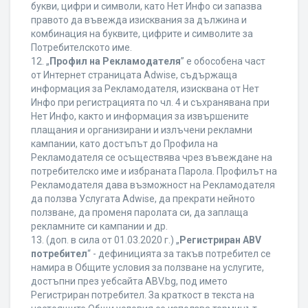
букви, цифри и символи, като Нет Инфо си запазва
правото да въвежда изисквания за дължина и
комбинация на буквите, цифрите и символите за
Потребителското име.
12. „
Профил на Рекламодателя
” е обособена част
от Интернет страницата Adwise, съдържаща
информация за Рекламодателя, изисквана от Нет
Инфо при регистрацията по чл. 4 и съхранявана при
Нет Инфо, както и информация за извършените
плащания и организирани и излъчени рекламни
кампании, като достъпът до Профила на
Рекламодателя се осъществява чрез въвеждане на
потребителско име и избраната Парола. Профилът на
Рекламодателя дава възможност на Рекламодателя
да ползва Услугата Adwise, да прекрати нейното
ползване, да променя паролата си, да заплаща
рекламните си кампании и др.
13. (доп. в сила от 01.03.2020 г.) „
Регистриран ABV
потребител
“ - дефиницията за такъв потребител се
намира в Общите условия за ползване на услугите,
достъпни през уебсайта ABV.bg, под името
Регистриран потребител. За краткост в текста на