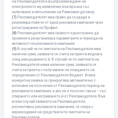
на Рекламодателя и възпроизвеждане на
електронното му изявление във връзка със
сключване и изпълнение на Рамковия договор.
(7)
Рекламодателят има право да създаде и
реализира повече от една рекламна кампания чрез
регистрирания си Профил.
(8)
Рекламодателят има правото едностранно да
променя и реорганизира параметрите и периода на
активност на рекламната кампания.
(9)
В случай че по сметката на Рекламодателя има
налични суми, заявката се счита за приета веднага
след извършването й. В случай че по сметката на
Рекламодателя няма налични суми, заявката се
счита за приета с получаване на плащането на
определения от Рекламодателя бюджет. Всяка
конкретна заявка се прекратява автоматично с
изтичане на посочения от Рекламодателя период на
рекламната кампания, а ако не е посочен такъв – със
спирането или изтриването й от Рекламодателя. Във
всеки случай заявката на Рекламодателя,
респективно рекламната кампания, се спира с
изразходване на средствата по сметката на
Рекламодателя.