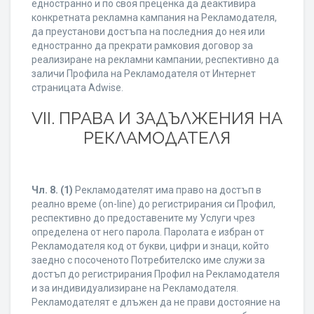
едностранно и по своя преценка да деактивира
конкретната рекламна кампания на Рекламодателя,
да преустанови достъпа на последния до нея или
едностранно да прекрати рамковия договор за
реализиране на рекламни кампании, респективно да
заличи Профила на Рекламодателя от Интернет
страницата Adwise.
VII. ПРАВА И ЗАДЪЛЖЕНИЯ НА
РЕКЛАМОДАТЕЛЯ
Чл. 8.
(1)
Рекламодателят има право на достъп в
реално време (on-line) до регистрирания си Профил,
респективно до предоставените му Услуги чрез
определена от него парола. Паролата е избран от
Рекламодателя код от букви, цифри и знаци, който
заедно с посоченото Потребителско име служи за
достъп до регистрирания Профил на Рекламодателя
и за индивидуализиране на Рекламодателя.
Рекламодателят е длъжен да не прави достояние на