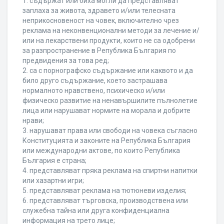
1. съдържат или биха могли да представляват
заплаха за живота, здравето и/или телесната
неприкосновеност на човек, включително чрез
реклама на неконвенционални методи за лечение и/
или на лекарствени продукти, които не са одобрени
за разпространение в Република България по
предвидения за това ред;
2. са с порнографско съдържание или каквото и да
било друго съдържание, което застрашава
нормалното нравствено, психическо и/или
физическо развитие на ненавършилите пълнолетие
лица или нарушават нормите на морала и добрите
нрави;
3. нарушават права или свободи на човека съгласно
Конституцията и законите на Република България
или международни актове, по които Република
България е страна;
4. представляват пряка реклама на спиртни напитки
или хазартни игри;
5. представляват реклама на тютюневи изделия;
6. представляват търговска, производствена или
служебна тайна или друга конфиденциална
информация на трето лице;