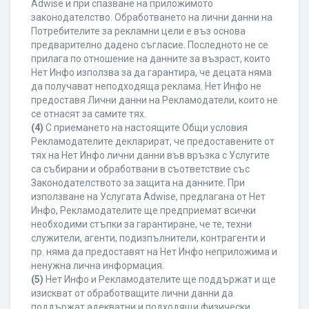
Adwise и при спазване на приложимото
законодателство. Обработването на лични данни на
Потребителите за рекламни цели е въз основа
предварително дадено съгласие. Последното не се
прилага по отношение на данните за възраст, които
Нет Инфо използва за да гарантира, че децата няма
да получават неподходяща реклама. Нет Инфо не
предоставя Лични данни на Рекламодатели, които не
се отнасят за самите тях.
(4)
С приемането на настоящите Общи условия
Рекламодателите декларират, че предоставените от
тях на Нет Инфо лични данни във връзка с Услугите
са събирани и обработвани в съответствие със
Законодателството за защита на данните. При
използване на Услугата Adwise, предлагана от Нет
Инфо, Рекламодателите ще предприемат всички
необходими стъпки за гарантиране, че те, техни
служители, агенти, подизпълнители, контрагенти и
пр. няма да предоставят на Нет Инфо неприложима и
ненужна лична информация.
(5)
Нет Инфо и Рекламодателите ще поддържат и ще
изискват от обработващите лични данни да
поддържат адекватни и подходящи физически,