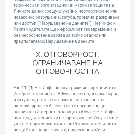
технически и организационни мерки за защита на
Личните данни срещу случайно, неоторизирано или
незаконно разрушение, загуба, промяна, разкриване
или достъп ("Нарушаване на данните"). Нет Инфо и
Рекламодателите ще информират своевременно и
без необоснована забава за всяко реално или
предполагаемо Нарушаване на данните.
X. ОТГОВОРНОСТ.
ОГРАНИЧАВАНЕ НА
ОТГОВОРНОСТТА
Чл. 11.
(1)
Нет Инфо полага грижи информацията в
Интернет страницата Adwise да се поддържа вярна
и актуална, но не се ангажира със срокове за
актуализирането й, освен ако е посочил нещо
различно в Интернет страницата Adwise. Нет Инфо
няма задължението и не гарантира, че Услугата ще
удовлетвори очакванията на Рекламодателя, нито
че ще бъде непрекъсната, навременна и/или