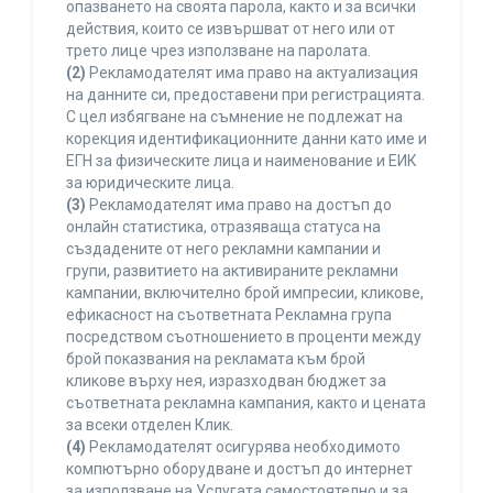
опазването на своята парола, както и за всички
действия, които се извършват от него или от
трето лице чрез използване на паролата.
(2)
Рекламодателят има право на актуализация
на данните си, предоставени при регистрацията.
С цел избягване на съмнение не подлежат на
корекция идентификационните данни като име и
ЕГН за физическите лица и наименование и ЕИК
за юридическите лица.
(3)
Рекламодателят има право на достъп до
онлайн статистика, отразяваща статуса на
създадените от него рекламни кампании и
групи, развитието на активираните рекламни
кампании, включително брой импресии, кликове,
ефикасност на съответната Рекламна група
посредством съотношението в проценти между
брой показвания на рекламата към брой
кликове върху нея, изразходван бюджет за
съответната рекламна кампания, както и цената
за всеки отделен Клик.
(4)
Рекламодателят осигурява необходимото
компютърно оборудване и достъп до интернет
за използване на Услугата самостоятелно и за