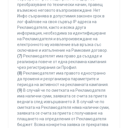
преобразуване по технически начин, правещ
възможно неговото възпроизвеждане. Нет
Инфо съхранява в допустимия законен срок в
лог-файлове на своя сървър IP адреса на
Рекламодателя, както и всяка друга
информация, необходима за идентифициране
на Рекламодателя и възпроизвеждане на
електронното му изявление във връзка със
сключване и изпълнение на Рамковия договор.
(7)
Рекламодателят има право да създаде и
реализира повече от една рекламна кампания
чрез регистрирания си Профил.
(8)
Рекламодателят има правото едностранно
да променя и реорганизира параметрите и
периода на активност на рекламната кампания.
(9)
В случай че по сметката на Рекламодателя
има налични суми, заявката се счита за приета
веднага след извършването й. В случай че по
сметката на Рекламодателя няма налични суми,
заявката се счита за приета с получаване на
плащането на определения от Рекламодателя
бюджет. Всяка конкретна заявка се прекратява