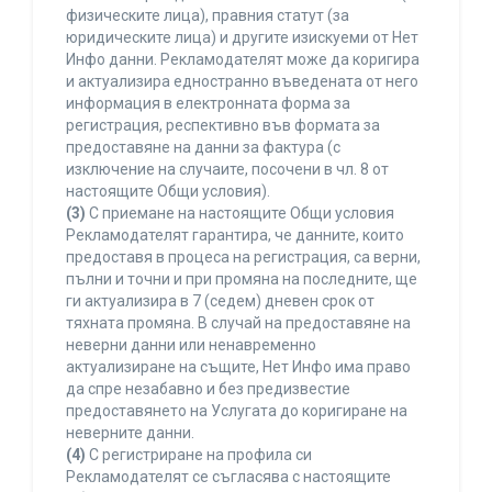
физическите лица), правния статут (за
юридическите лица) и другите изискуеми от Нет
Инфо данни. Рекламодателят може да коригира
и актуализира едностранно въведената от него
информация в електронната форма за
регистрация, респективно във формата за
предоставяне на данни за фактура (с
изключение на случаите, посочени в чл. 8 от
настоящите Общи условия).
(3)
С приемане на настоящите Общи условия
Рекламодателят гарантира, че данните, които
предоставя в процеса на регистрация, са верни,
пълни и точни и при промяна на последните, ще
ги актуализира в 7 (седем) дневен срок от
тяхната промяна. В случай на предоставяне на
неверни данни или ненавременно
актуализиране на същите, Нет Инфо има право
да спре незабавно и без предизвестие
предоставянето на Услугата до коригиране на
неверните данни.
(4)
С регистриране на профила си
Рекламодателят се съгласява с настоящите