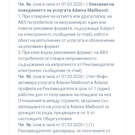
Чл. 9а.
(нов в сила от 01.03.2020 г.)
Описание на
поведението на услугата Adwise Mailboost:
1. При отваряне на кутията или друга папка, на
ABV потребителя се визуализират един или
повече рекламни формати, съдържащи Subject
на електронното съобщение (e-mail), който е
обект на изпълнение от услугата и обозначение
за рекламен формат.
2. При клик върху рекламния формат, на ABV
потребителя се отваря непромененото
съдържание на изпратеното от Рекламодателя
електронно съобщение (e-mail).
Чл. 9б.
(нов в сила от 01.03.2020 г.) Нет Инфо
активира услугата Adwise Mailboost в Adwise
профила на Рекламодателя в срок от 1 (един)
работен ден от получаване на плащане за нея.
Отношенията между страните, свързани със
заплащането на услугата Adwise Mailboost се
уреждат по реда, предвиден в чл. 6 от
настоящите Общи условия.
Чл. 9в.
(нов в сила от 01.03.2020 г.) (1)
Рекламодателят декларира, че посочените от