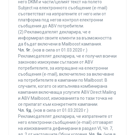
него DKIM и части/целият текст на полето
Subject на електронното съобщение (e-mail)
съответстват на изпратените от него или от
платформа под негов контрол електронни
съобщения до ABV потребители.
(2) Рекламодателят декларира, че е
информирал своите клиенти за възможността
да бъдат включени в Mailboost кампания.
Чл. 9г.
(нов в сила от 01.03.2020 г.)
Рекламодателят декларира, че е получил всички
законово изискуеми съгласия от ABV
потребителите, за изпращане на електронни
съобщения (e-mail), включително за включване
на потребителите в кампании по Mailboost. В
случаите, когато се изпълнява комбинирана
кампания включваща услугите ABV Direct Mailing
и ABV Mailboost, изискванията по тази точка не
се прилагат към конкретните кампании.
Чл. 9д.
(нов в сила от 01.03.2020 г.)
Рекламодателят декларира, че изпратените от
него електронни съобщения (e-mail) отговарят
на изискванията дефинирани в раздел VI, Чл. 7,
ал. 2 от настоящите Общи условия.
Чл. 9е.
(нов в