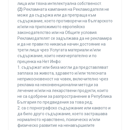
лица или тяхна интелектуална собственост.
(2)
Рекламната кампания на Рекламодателя не
може да съдържа или да препраща към
съдържание, което противоречи на българското
и/или на приложимото европейско
законодателство или на Общите условия.
Рекламодателят се задължава да не рекламира
и да не прави по никакъв начин достояние на
трети лица чрез Услугата материали и/или
съдържание, които неизчерпателно и по
преценка на Нет Инфо:
1. съдържат или биха могли да представляват
заплаха за живота, здравето и/или телесната
неприкосновеност на човек, включително чрез
реклама на неконвенционални методи за
лечение и/или на лекарствени продукти, които
не са одобрени за разпространение в Република
България по предвидения за това ред;
2. са с порнографско съдържание или каквото и
да било друго съдържание, което застрашава
нормалното нравствено, психическо и/или
физическо развитие на ненавършилите