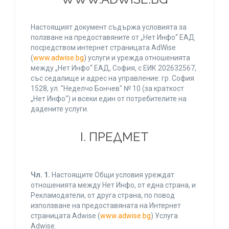
Настоящият документ съдържа условията за
ползване на предоставяните от „Нет Инфо“ ЕАД
посредством интернет страницата AdWise
(
www.adwise.bg
) услуги и урежда отношенията
между „Нет Инфо“ ЕАД, София, с ЕИК 202632567,
със седалище и адрес на управление: гр. София
1528, ул. "Неделчо Бончев" № 10 (за краткост
„Нет Инфо“) и всеки един от потребителите на
дадените услуги.
І. ПРЕДМЕТ
Чл. 1.
Настоящите Общи условия уреждат
отношенията между Нет Инфо, от една страна, и
Рекламодатели, от друга страна, по повод
използване на предоставяната на Интернет
страницата Adwise (
www.adwise.bg
) Услуга
Adwise.