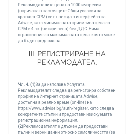
Рекламодателите цена на 1000 импресии
(наричана в настоящите Общи условия за
краткост CPM) се въвежда в интерфейса на
Adwise, като минималната приемлива цена за
CPM е 4 лв. (четири лева) без ДДС. Няма
ограничение за максималната цена, която може
да бъде предложена.
ІІІ. РЕГИСТРИРАНЕ НА
РЕКЛАМОДАТЕЛ.
Чл. 4.
(1)
За да използва Услугата,
Рекламодателят следва да регистрира собствен
профил на Интернет страницата Adwise,
достъпна в реално време (on-line) на
https://www.adwise.bg/auth/register, като следва
конкретните стъпки и предостави изискуемата
регистрационна информация.
(2)
Рекламодателят е длъжен да предостави
пълни и верни данни относно самоличността (за