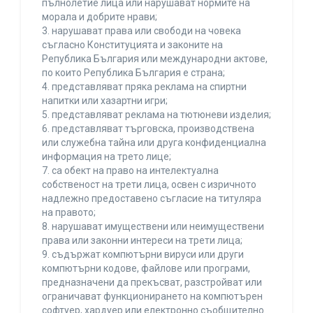
пълнолетие лица или нарушават нормите на
морала и добрите нрави;
3. нарушават права или свободи на човека
съгласно Конституцията и законите на
Република България или международни актове,
по които Република България е страна;
4. представляват пряка реклама на спиртни
напитки или хазартни игри;
5. представляват реклама на тютюневи изделия;
6. представляват търговска, производствена
или служебна тайна или друга конфиденциална
информация на трето лице;
7. са обект на право на интелектуална
собственост на трети лица, освен с изричното
надлежно предоставено съгласие на титуляра
на правото;
8. нарушават имуществени или неимуществени
права или законни интереси на трети лица;
9. съдържат компютърни вируси или други
компютърни кодове, файлове или програми,
предназначени да прекъсват, разстройват или
ограничават функционирането на компютърен
софтуер, хардуер или електронно съобщително