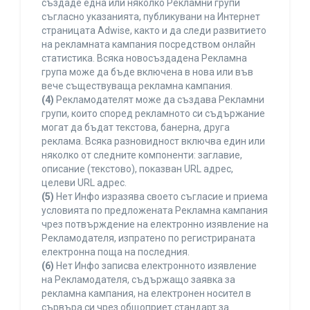
създаде една или няколко Рекламни групи
съгласно указанията, публикувани на Интернет
страницата Adwise, както и да следи развитието
на рекламната кампания посредством онлайн
статистика. Всяка новосъздадена Рекламна
група може да бъде включена в нова или във
вече съществуваща рекламна кампания.
(4)
Рекламодателят може да създава Рекламни
групи, които според рекламното си съдържание
могат да бъдат текстова, банерна, друга
реклама. Всяка разновидност включва един или
няколко от следните компоненти: заглавие,
описание (текстово), показван URL адрес,
целеви URL адрес.
(5)
Нет Инфо изразява своето съгласие и приема
условията по предложената Рекламна кампания
чрез потвърждение на електронно изявление на
Рекламодателя, изпратено по регистрираната
електронна поща на последния.
(6)
Нет Инфо записва електронното изявление
на Рекламодателя, съдържащо заявка за
рекламна кампания, на електронен носител в
сървъра си чрез общоприет стандарт за