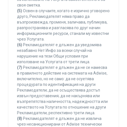
своя сметка.
(5)
Освен в случаите, когато е изрично уговорено
друго, Рекламодателят няма право да
възпроизвежда, променя, заличава, публикува,
разпространява и разгласява по друг начин
информационните ресурси, станали му известни
чрез Услугата.
(6)
Рекламодателят е длъжен да уведомява
незабавно Нет Инфо за всеки случай на
нарушение на тези Общи условия при
използване на Услугата от трети лица.
(7)
Рекламодателят е длъжен да не се намесва
в правилното действие на системата на Adwise,
включително, но не само: да не осуетява
процедурата по идентификация на други
Рекламодатели; да не осъществява достъп
извън предоставения; да не накърнява или
възпрепятства наличността, надеждността или
качеството на Услугата по отношение на други
Рекламодатели, респективно трети лица.
(8)
Рекламодателят е длъжен да не извлича
чрез несанкционирани от Adwise технически