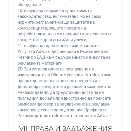
оборудване;
10. нарушават норми на приложимото
законодателство, включително, но не само
нормите, регламентиращи защитата на
конкуренцията, защита правата на
потребителите, както и правилата на реклама на
конкретните продукти и/или услуги;
11. нарушават креативните изисквания на
Услугата Adwise, дефинирани в Изисквания на
Нет Инфо ЕАД към съдържанието и визията на
рекламните материали.
(3)
При установяване на неспазване на
изискванията по Общите условия, Нет Инфо има
право едностранно и по своя преценка да
деактивира конкретната рекламна кампания на
Рекламодателя, да преустанови достъпа на
последния до нея или едностранно да прекрати
рамковия договор за реализиране на рекламни
кампании, респективно да заличи Профила на
Рекламодателя от Интернет страницата Adwise.
VII. ПРАВА И ЗАДЪЛЖЕНИЯ