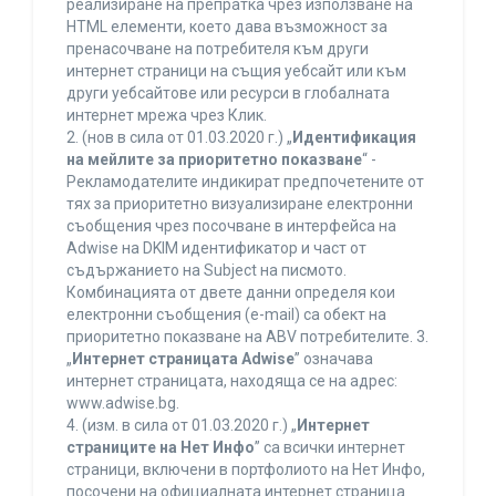
реализиране на препратка чрез използване на
HTML елементи, което дава възможност за
пренасочване на потребителя към други
интернет страници на същия уебсайт или към
други уебсайтове или ресурси в глобалната
интернет мрежа чрез Клик.
2. (нов в сила от 01.03.2020 г.) „
Идентификация
на мейлите за приоритетно показване
“ -
Рекламодателите индикират предпочетените от
тях за приоритетно визуализиране електронни
съобщения чрез посочване в интерфейса на
Adwise на DKIM идентификатор и част от
съдържанието на Subject на писмото.
Комбинацията от двете данни определя кои
електронни съобщения (e-mail) са обект на
приоритетно показване на ABV потребителите. 3.
„
Интернет страницата Adwise
” означава
интернет страницата, находяща се на адрес:
www.adwise.bg.
4. (изм. в сила от 01.03.2020 г.) „
Интернет
страниците на Нет Инфо
” са всички интернет
страници, включени в портфолиото на Нет Инфо,
посочени на официалната интернет страница