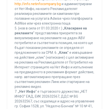
http://info.netinfocompany.bg
и администрирани
от Нет Инфо, на които Рекламодателят
реализира рекламните си кампании при
ползване на услугата Adwise чрез платформата
AdWise или чрез електронна поща.
5. (нов в сила от 01.03.2020 г.) „
Класиране на
рекламите
“ представлява приоритета за
визуализиране на рекламите на даден ABV
потребител и съответната позиция, на която ще
бъдат показани рекламите се определя от
предложението за CPM. 6. „
Клик
” е извършване
на действие „клик“ (натискане) с цел активиране
на реклама на Рекламодателя от Потребител на
Интернет страниците на Нет Инфо и изпълнение
на предвиденото в рекламния формат действие,
напр. автоматизирано препращане през
съответния рекламен Линк или стартиране на
рекламно видео.
7. „
Нет Инфо
” е търговското дружество „НЕТ
ИНФО” ЕАД, ЕИК 202632567, ДДС № BG
202632567, със седалище и адрес на управление
гр. София 1528, ул. ”Неделчо Бончев” № 10 № 41,