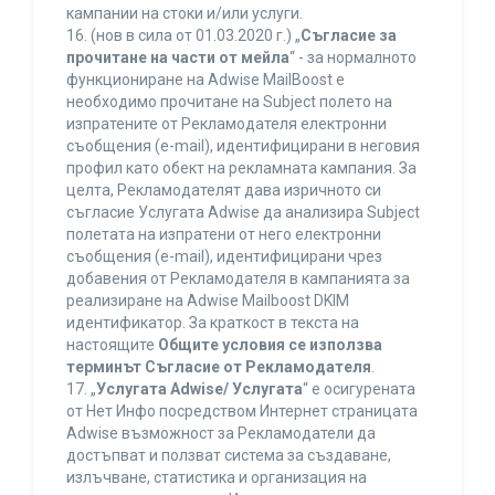
кампании на стоки и/или услуги.
16. (нов в сила от 01.03.2020 г.) „
Съгласие за
прочитане на части от мейла
“ - за нормалното
функциониране на Adwise MailBoost е
необходимо прочитане на Subject полето на
изпратените от Рекламодателя електронни
съобщения (e-mail), идентифицирани в неговия
профил като обект на рекламната кампания. За
целта, Рекламодателят дава изричното си
съгласие Услугата Adwise да анализира Subject
полетата на изпратени от него електронни
съобщения (e-mail), идентифицирани чрез
добавения от Рекламодателя в кампанията за
реализиране на Adwise Mailboost DKIM
идентификатор. За краткост в текста на
настоящите
Общите условия се използва
терминът Съгласие от Рекламодателя
.
17. „
Услугата Adwise/ Услугата
“ е осигурената
от Нет Инфо посредством Интернет страницата
Adwise възможност за Рекламодатели да
достъпват и ползват система за създаване,
излъчване, статистика и организация на