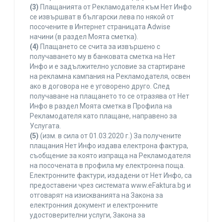
(3)
Плащанията от Рекламодателя към Нет Инфо
се извършват в български лева по някой от
посочените в Интернет страницата Adwise
начини (в раздел Моята сметка).
(4)
Плащането се счита за извършено с
получаването му в банковата сметка на Нет
Инфо и е задължително условие за стартиране
на рекламна кампания на Рекламодателя, освен
ако в договора не е уговорено друго. След
получаване на плащането то се отразява от Нет
Инфо в раздел Моята сметка в Профила на
Рекламодателя като плащане, направено за
Услугата.
(5)
(изм. в сила от 01.03.2020 г.) За получените
плащания Нет Инфо издава електрона фактура,
съобщение за която изпраща на Рекламодателя
на посочената в профила му електронна поща.
Електронните фактури, издадени от Нет Инфо, са
предоставени чрез системата www.eFaktura.bg и
отговарят на изискванията на Закона за
електронния документ и електронните
удостоверителни услуги, Закона за