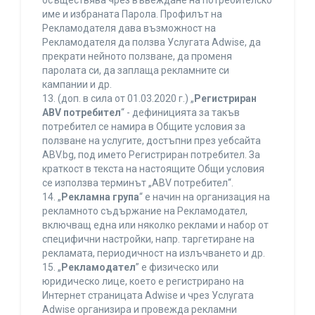
осъществява чрез въвеждане на потребителско
име и избраната Парола. Профилът на
Рекламодателя дава възможност на
Рекламодателя да ползва Услугата Adwise, да
прекрати нейното ползване, да променя
паролата си, да заплаща рекламните си
кампании и др.
13. (доп. в сила от 01.03.2020 г.) „
Регистриран
ABV потребител
“ - дефиницията за такъв
потребител се намира в Общите условия за
ползване на услугите, достъпни през уебсайта
ABV.bg, под името Регистриран потребител. За
краткост в текста на настоящите Общи условия
се използва терминът „ABV потребител“.
14. „
Рекламна група
“ е начин на организация на
рекламното съдържание на Рекламодател,
включващ една или няколко реклами и набор от
специфични настройки, напр. таргетиране на
рекламата, периодичност на излъчването и др.
15. „
Рекламодател
” е физическо или
юридическо лице, което е регистрирано на
Интернет страницата Adwise и чрез Услугата
Adwise организира и провежда рекламни