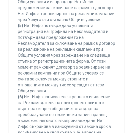
Общи условия и изпраща до Нет Инфо
предложение за сключване на рамков договор с
Нет Инфо за реализиране на рекламни кампании
чрез Услугата и съгласно Общите условия.
(5)
Нет Инфо потвърждава успешната
регистрация на Профила на Рекламодателя и
потвърждава предложението на
Рекламодателя за сключване на рамков договор
за реализиране на рекламни кампании при
Общите условия чрез зареждане на следваща
стъпка от регистрационната форма. От този
момент рамковият договор за реализиране на
рекламни кампании при Общите условия се
счита за сключен между страните и
отношенията между тях се уреждат от тези
Общи условия.
(6)
Нет Инфо записва електронното изявление
на Рекламодателя на електронен носител в
сървъра си чрез общоприет стандарт за
преобразуване по технически начин, правещ
възможно неговото възпроизвеждане. Нет
Инфо съхранява в изискуемия от закона срок в
лог-файлове на своя сървър, IP адреса на