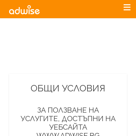
Уважаеми рекламодатели, с настоящото съобщение
бихме искали да Ви уведомим, че „Нет Инфо“ ЕАД (
„Нет
Инфо“
)
прекратява услугата Adwise
считано от
01.01.2026
г
.
За повече информация, натиснете
тук.
ОБЩИ УСЛОВИЯ
ЗА ПОЛЗВАНЕ НА
УСЛУГИТЕ, ДОСТЪПНИ НА
УЕБСАЙТА
WWW.ADWISE.BG