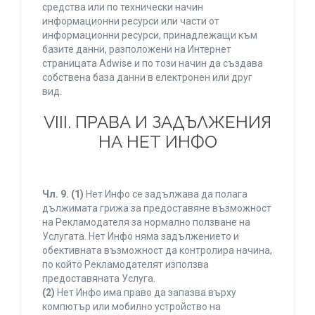
средства или по технически начин
информационни ресурси или части от
информационни ресурси, принадлежащи към
базите данни, разположени на Интернет
страницата Adwise и по този начин да създава
собствена база данни в електронен или друг
вид.
VIII. ПРАВА И ЗАДЪЛЖЕНИЯ
НА НЕТ ИНФО
Чл. 9.
(1)
Нет Инфо се задължава да полага
дължимата грижа за предоставяне възможност
на Рекламодателя за нормално ползване на
Услугата. Нет Инфо няма задължението и
обективната възможност да контролира начина,
по който Рекламодателят използва
предоставяната Услуга.
(2)
Нет Инфо има право да запазва върху
компютър или мобилно устройство на