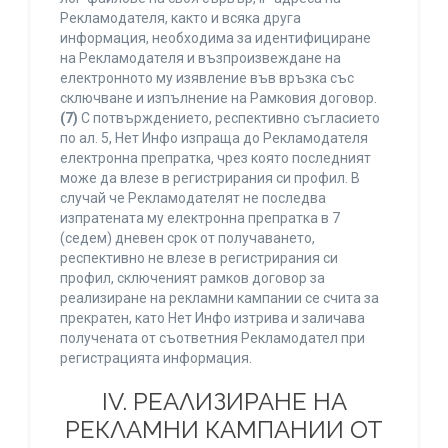
Рекламодателя, както и всяка друга
информация, необходима за идентифициране
на Рекламодателя и възпроизвеждане на
електронното му изявление във връзка със
сключване и изпълнение на Рамковия договор.
(7)
С потвърждението, респективно съгласието
по ал. 5, Нет Инфо изпраща до Рекламодателя
електронна препратка, чрез която последният
може да влезе в регистрирания си профил. В
случай че Рекламодателят не последва
изпратената му електронна препратка в 7
(седем) дневен срок от получаването,
респективно не влезе в регистрирания си
профил, сключеният рамков договор за
реализиране на рекламни кампании се счита за
прекратен, като Нет Инфо изтрива и заличава
получената от съответния Рекламодател при
регистрацията информация.
IV. РЕАЛИЗИРАНЕ НА
РЕКЛАМНИ КАМПАНИИ ОТ