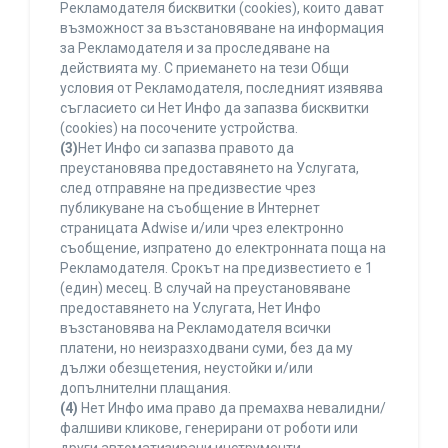
Рекламодателя бисквитки (cookies), които дават
възможност за възстановяване на информация
за Рекламодателя и за проследяване на
действията му. С приемането на тези Общи
условия от Рекламодателя, последният изявява
съгласието си Нет Инфо да запазва бисквитки
(cookies) на посочените устройства.
(3)
Нет Инфо си запазва правото да
преустановява предоставянето на Услугата,
след отправяне на предизвестие чрез
публикуване на съобщение в Интернет
страницата Adwise и/или чрез електронно
съобщение, изпратено до електронната поща на
Рекламодателя. Срокът на предизвестието е 1
(един) месец. В случай на преустановяване
предоставянето на Услугата, Нет Инфо
възстановява на Рекламодателя всички
платени, но неизразходвани суми, без да му
дължи обезщетения, неустойки и/или
допълнителни плащания.
(4)
Нет Инфо има право да премахва невалидни/
фалшиви кликове, генерирани от роботи или