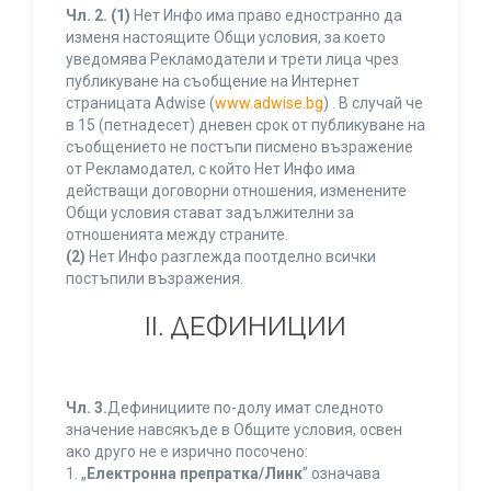
Чл. 2.
(1)
Нет Инфо има право едностранно да
изменя настоящите Общи условия, за което
уведомява Рекламодатели и трети лица чрез
публикуване на съобщение на Интернет
страницата Adwise (
www.adwise.bg
) . В случай че
в 15 (петнадесет) дневен срок от публикуване на
съобщението не постъпи писмено възражение
от Рекламодател, с който Нет Инфо има
действащи договорни отношения, изменените
Общи условия стават задължителни за
отношенията между страните.
(2)
Нет Инфо разглежда поотделно всички
постъпили възражения.
ІІ. ДЕФИНИЦИИ
Чл. 3.
Дефинициите по-долу имат следното
значение навсякъде в Общите условия, освен
ако друго не е изрично посочено:
1. „
Електронна препратка/Линк
” означава