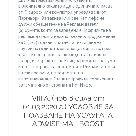
други автоматизирани инструменти,
включително каквито и да е единични кликове
от IP адреси или компютри, управлявани от
Партньори. За такива кликове Нет Инфо не
дължи обезщетение на Рекламодателя.
(5)
Сумите, които са заредени в Профилите на
рекламодатели и неизползвани в продължение
на 5 (пет) години, считано от изтичане на 1
януари на годината, следваща годината, през
която е осъществена последната активност
(напр., извършване на Клик, зареждане на сума
и т.н.) от страна на съответните Рекламодатели
в тези профили, не подлежат на
възстановяване. Същите профили се закриват
автоматично от страна на Нет Инфо.
VIII.A. (нов в сила от
01.03.2020 г.) УСЛОВИЯ ЗА
ПОЛЗВАНЕ НА УСЛУГАТА
ADWISE MAILBOOST