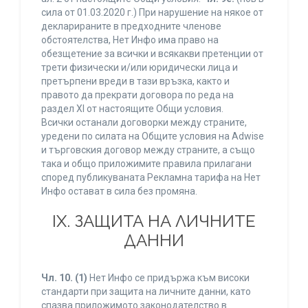
сила от 01.03.2020 г.) При нарушение на някое от
декларираните в предходните членове
обстоятелства, Нет Инфо има право на
обезщетение за всички и всякакви претенции от
трети физически и/или юридически лица и
претърпени вреди в тази връзка, както и
правото да прекрати договора по реда на
раздел XI от настоящите Общи условия.
Всички останали договорки между страните,
уредени по силата на Общите условия на Adwise
и търговския договор между страните, а също
така и общо приложимите правила прилагани
според публикуваната Рекламна тарифа на Нет
Инфо остават в сила без промяна.
IХ. ЗАЩИТА НА ЛИЧНИТЕ
ДАННИ
Чл. 10.
(1)
Нет Инфо се придържа към високи
стандарти при защита на личните данни, като
спазва приложимото законодателство в