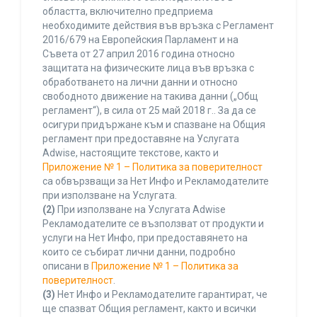
областта, включително предприема
необходимите действия във връзка с Регламент
2016/679 на Европейския Парламент и на
Съвета от 27 април 2016 година относно
защитата на физическите лица във връзка с
обработването на лични данни и относно
свободното движение на такива данни („Общ
регламент“), в сила от 25 май 2018 г.. За да се
осигури придържане към и спазване на Общия
регламент при предоставяне на Услугата
Adwise, настоящите текстове, както и
Приложение № 1 – Политика за поверителност
са обвързващи за Нет Инфо и Рекламодателите
при използване на Услугата.
(2)
При използване на Услугата Adwise
Рекламодателите се възползват от продукти и
услуги на Нет Инфо, при предоставянето на
които се събират лични данни, подробно
описани в
Приложение № 1 – Политика за
поверителност
.
(3)
Нет Инфо и Рекламодателите гарантират, че
ще спазват Общия регламент, както и всички