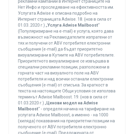
рекламни кампании в Интернет страниците на
Нет Инфо и проследяване на ефективността им.
Услугата Adwise е описана подробно на
Интернет страницата Adwise. 18. (нов в сила от
01.03..2020 г.) „
Услуга Adwise Mailboost
“
(Популяризиране на e-mail) е услуга, която дава
възможност на Рекламодателите изпратени от
тях и получени от ABV потребител електронни
съобщения (e-mail) да бъдат приоритетно
визуализирани в Кутиите на ABV потребителите.
Приоритетното визуализиране се извършва в
специални рекламни позиции, разположени в
горната част на визуалното поле на ABV
потребителя и над всички останали електронни
съобщения (e-mail) от списъка. За краткост в
текста на настоящите Общи условия се използва
терминът Adwise Mailboost. 19. (нов в сила от
01.03.2020 г.) „
Ценови модел на Adwise
Mailboost
“ - определя начина на тарифиране на
услугата Adwise Mailboost, а именно - на 1000
(хиляда) показвания на приоритетни позиции на
полученото от ABV потребителя електронно
съобщение (e-mail). Предложената от