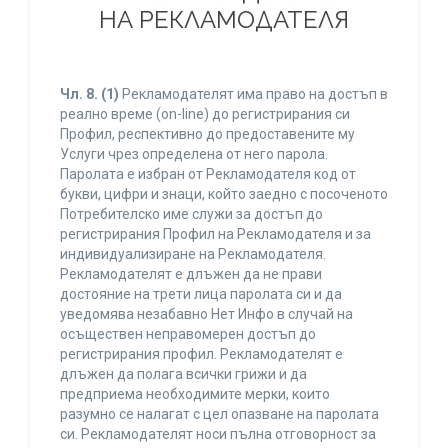
НА РЕКЛАМОДАТЕЛЯ
Чл. 8.
(1)
Рекламодателят има право на достъп в
реално време (on-line) до регистрирания си
Профил, респективно до предоставените му
Услуги чрез определена от него парола.
Паролата е избран от Рекламодателя код от
букви, цифри и знаци, който заедно с посоченото
Потребителско име служи за достъп до
регистрирания Профил на Рекламодателя и за
индивидуализиране на Рекламодателя.
Рекламодателят е длъжен да не прави
достояние на трети лица паролата си и да
уведомява незабавно Нет Инфо в случай на
осъществен неправомерен достъп до
регистрирания профил. Рекламодателят е
длъжен да полага всички грижи и да
предприема необходимите мерки, които
разумно се налагат с цел опазване на паролата
си. Рекламодателят носи пълна отговорност за