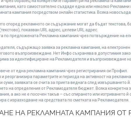
 и чрез образец на конкретните параметри на рекламната кампани
мпания, като самостоятелно създаде една или няколко Рекламни г
ламната кампания посредством онлайн статистика. Всяка новосъзд
то според рекламното си съдържание могат да бъдат текстова, ба
(текстово), показван URL адрес, целеви URL адрес.
та по предложената Рекламна кампания чрез потвърждение на ел
дателя, съдържащо заявка за рекламна кампания, на електронен 
говото възпроизвеждане. Нет Инфо съхранява в допустимия законе
одима за идентифициране на Рекламодателя и възпроизвеждане на
вече от една рекламна кампания чрез регистрирания си Профил.
и реорганизира параметрите и периода на активност на рекламна
и суми, заявката се счита за приета веднага след извършването й
ането на определения от Рекламодателя бюджет. Всяка конкретна 
ия, а ако не е посочен такъв – със спирането или изтриването й 
ира с изразходване на средствата по сметката на Рекламодателя.
ЩАНЕ НА РЕКЛАМНАТА КАМПАНИЯ ОТ