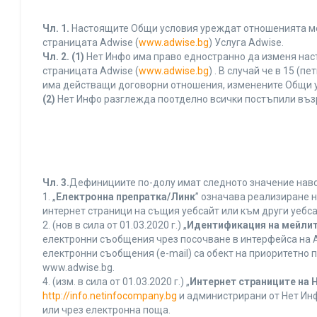
Чл. 1.
Настоящите Общи условия уреждат отношенията межд
страницата Adwise (
www.adwise.bg
) Услуга Adwise.
Чл. 2.
(1)
Нет Инфо има право едностранно да изменя нас
страницата Adwise (
www.adwise.bg
) . В случай че в 15 
има действащи договорни отношения, изменените Общи у
(2)
Нет Инфо разглежда поотделно всички постъпили въз
Чл. 3.
Дефинициите по-долу имат следното значение нався
1. „
Електронна препратка/Линк
” означава реализиране 
интернет страници на същия уебсайт или към други уебса
2. (нов в сила от 01.03.2020 г.) „
Идентификация на мейлит
електронни съобщения чрез посочване в интерфейса на A
електронни съобщения (e-mail) са обект на приоритетно п
www.adwise.bg.
4. (изм. в сила от 01.03.2020 г.) „
Интернет страниците на 
http://info.netinfocompany.bg
и администрирани от Нет Инф
или чрез електронна поща.