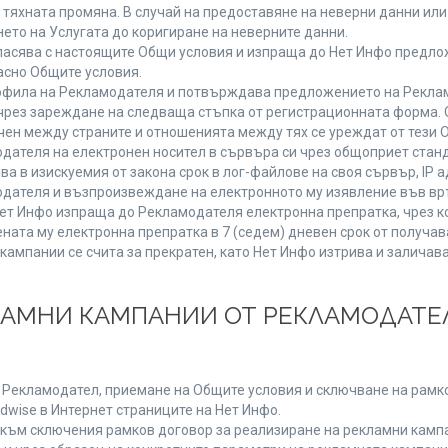
от тяхната промяна. В случай на предоставяне на неверни данни и
ето на Услугата до коригиране на неверните данни.
ласява с настоящите Общи условия и изпраща до Нет Инфо предлож
асно Общите условия.
фила на Рекламодателя и потвърждава предложението на Реклам
чрез зареждане на следваща стъпка от регистрационната форма. 
чен между страните и отношенията между тях се уреждат от тези 
дателя на електронен носител в сървъра си чрез общоприет станд
в изискуемия от закона срок в лог-файлове на своя сървър, IP ад
ателя и възпроизвеждане на електронното му изявление във връ
Нет Инфо изпраща до Рекламодателя електронна препратка, чрез к
ната му електронна препратка в 7 (седем) дневен срок от получав
кампании се счита за прекратен, като Нет Инфо изтрива и залича
КЛАМНИ КАМПАНИИ ОТ РЕКЛАМОДАТЕЛ
а Рекламодател, приемане на Общите условия и сключване на рамко
dwise в Интернет страниците на Нет Инфо.
ъм сключения рамков договор за реализиране на рекламни кампа