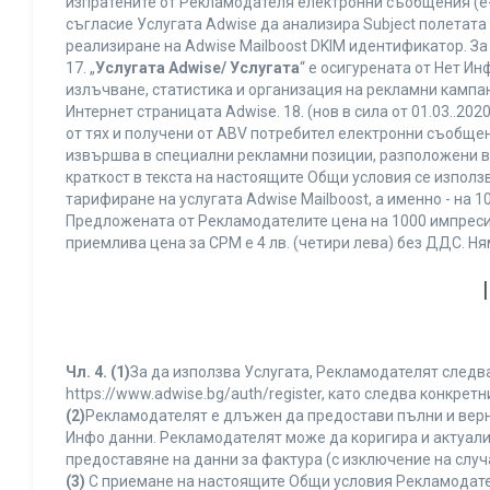
изпратените от Рекламодателя електронни съобщения (e-
съгласие Услугата Adwise да анализира Subject полетата
реализиране на Adwise Mailboost DKIM идентификатор. За
17. „
Услугата Adwise/ Услугата
“ е осигурената от Нет И
излъчване, статистика и организация на рекламни кампан
Интернет страницата Adwise. 18. (нов в сила от 01.03..2020 
от тях и получени от ABV потребител електронни съобщен
извършва в специални рекламни позиции, разположени в г
краткост в текста на настоящите Общи условия се използва 
тарифиране на услугата Adwise Mailboost, а именно - на 
Предложената от Рекламодателите цена на 1000 импресии
приемлива цена за CPM е 4 лв. (четири лева) без ДДС. 
Чл. 4.
(1)
За да използва Услугата, Рекламодателят следва
https://www.adwise.bg/auth/register, като следва конкр
(2)
Рекламодателят е длъжен да предостави пълни и верни
Инфо данни. Рекламодателят може да коригира и актуал
предоставяне на данни за фактура (с изключение на случа
(3)
С приемане на настоящите Общи условия Рекламодателя