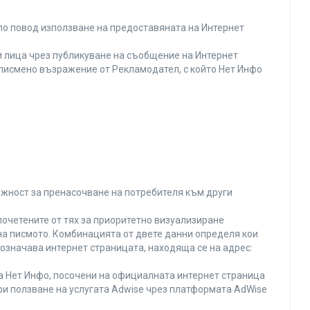
по повод използване на предоставяната на Интернет
 лица чрез публикуване на съобщение на Интернет
и писмено възражение от Рекламодател, с който Нет Инфо
ожност за пренасочване на потребителя към други
почетените от тях за приоритетно визуализиране
на писмото. Комбинацията от двете данни определя кои
 означава интернет страницата, находяща се на адрес:
на Нет Инфо, посочени на официалната интернет страница
ри ползване на услугата Adwise чрез платформата AdWise