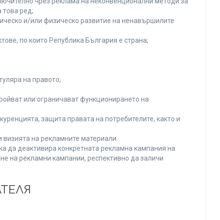
включително чрез реклама на неконвенционални методи за
 това ред;
хическо и/или физическо развитие на ненавършилите
тове, по които Република България е страна;
туляра на правото;
тройват или ограничават функционирането на
уренцията, защита правата на потребителите, както и
и визията на рекламните материали.
нка да деактивира конкретната рекламна кампания на
не на рекламни кампании, респективно да заличи
АТЕЛЯ