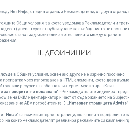
у Нет Инфо, от една страна, и Рекламодатели, от друга страна, 
тоящите Общи условия, за което уведомява Рекламодатели и трети
(петнадесет) дневен срок от публикуване на съобщението не постъп
словия стават задължителни за отношенията между страните.
ражения.
ІІ. ДЕФИНИЦИИ
къде в Общите условия, освен ако друго не е изрично посочено:
на препратка чрез използване на HTML елементи, което дава възм
йтове или ресурси в глобалната интернет мрежа чрез Клик.
е за приоритетно показване
“ - Рекламодателите индикират пред
dwise на DKIM идентификатор и част от съдържанието на Subject 
оказване на ABV потребителите. 3. „
Интернет страницата Adwise
”
Нет Инфо
” са всички интернет страници, включени в портфолиото 
о, на които Рекламодателят реализира рекламните си кампании п