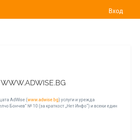
Вход
о“
)
прекратява услугата Adwise
считано от
01.01.2026 г
.
А WWW.ADWISE.BG
ата AdWise (
www.adwise.bg
) услуги и урежда
лчо Бончев" № 10 (за краткост „Нет Инфо“) и всеки един