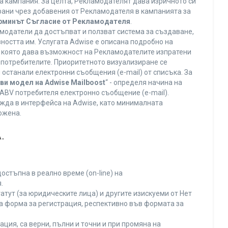
а кампания. За целта, Рекламодателят дава изричното си
ирани чрез добавения от Рекламодателя в кампанията за
ерминът Съгласие от Рекламодателя
.
модатели да достъпват и ползват система за създаване,
ността им. Услугата Adwise е описана подробно на
га, която дава възможност на Рекламодателите изпратени
V потребителите. Приоритетното визуализиране се
останали електронни съобщения (e-mail) от списъка. За
ви модел на Adwise Mailboost
“ - определя начина на
т ABV потребителя електронно съобщение (e-mail).
жда в интерфейса на Adwise, като минималната
ожена.
.
остъпна в реално време (on-line) на
.
тут (за юридическите лица) и другите изискуеми от Нет
а форма за регистрация, респективно във формата за
ция, са верни, пълни и точни и при промяна на