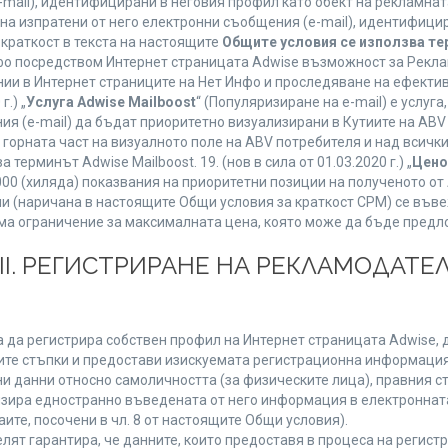
mail), идентифицирани в неговия профил като обект на рекламнат
 на изпратени от него електронни съобщения (e-mail), идентифиц
 краткост в текста на настоящите
Общите условия се използва т
нфо посредством Интернет страницата Adwise възможност за Рекла
ии в Интернет страниците на Нет Инфо и проследяване на ефектив
г.) „
Услуга Adwise Mailboost
“ (Популяризиране на e-mail) е услу
ия (e-mail) да бъдат приоритетно визуализирани в Кутиите на AB
орната част на визуалното поле на ABV потребителя и над всички 
терминът Adwise Mailboost. 19. (нов в сила от 01.03.2020 г.) „
Цено
1000 (хиляда) показвания на приоритетни позиции на полученото о
 (наричана в настоящите Общи условия за краткост CPM) се въве
Няма ограничение за максималната цена, която може да бъде предл
ІІІ. РЕГИСТРИРАНЕ НА РЕКЛАМОДАТЕЛ
 да регистрира собствен профил на Интернет страницата Adwise, д
етните стъпки и предостави изискуемата регистрационна информация
 данни относно самоличността (за физическите лица), правния ста
изира едностранно въведената от него информация в електроннат
ите, посочени в чл. 8 от настоящите Общи условия).
т гарантира, че данните, които предоставя в процеса на регистра