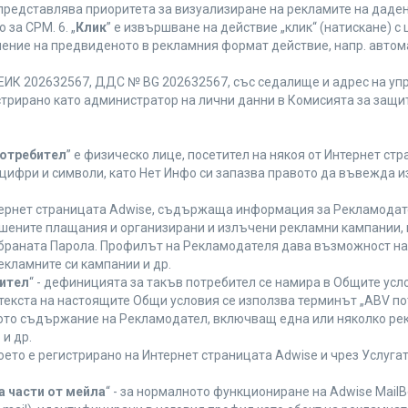
 представлява приоритета за визуализиране на рекламите на даден
за CPM. 6. „
Клик
” е извършване на действие „клик“ (натискане) 
лнение на предвиденото в рекламния формат действие, напр. авт
ЕИК 202632567, ДДС № BG 202632567, със седалище и адрес на упра
регистрирано като администратор на лични данни в Комисията за защи
Потребител
” е физическо лице, посетител на някоя от Интернет стр
, цифри и символи, като Нет Инфо си запазва правото да въвежда 
нтернет страницата Adwise, съдържаща информация за Рекламодател
ршените плащания и организирани и излъчени рекламни кампании,
браната Парола. Профилът на Рекламодателя дава възможност на 
екламните си кампании и др.
бител
“ - дефиницията за такъв потребител се намира в Общите усло
в текста на настоящите Общи условия се използва терминът „ABV по
ното съдържание на Рекламодател, включващ една или няколко рек
и др.
което е регистрирано на Интернет страницата Adwise и чрез Услуг
а части от мейла
“ - за нормалното функциониране на Adwise MailB