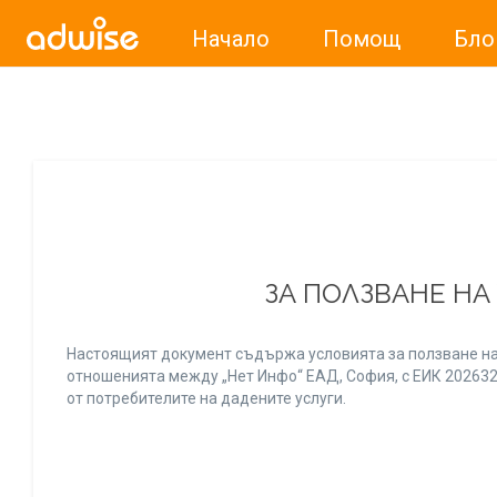
Начало
Помощ
Бло
Уважаеми рекламодатели, с настоящото съобщение бих
ЗА ПОЛЗВАНЕ НА
Настоящият документ съдържа условията за ползване на
отношенията между „Нет Инфо“ ЕАД, София, с ЕИК 20263256
от потребителите на дадените услуги.