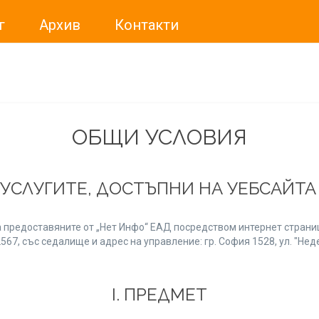
г
Архив
Контакти
ме искали да Ви уведомим, че „Нет Инфо“ ЕАД (
„Нет Инф
За повече информация, натиснете
тук.
ОБЩИ УСЛОВИЯ
 УСЛУГИТЕ, ДОСТЪПНИ НА УЕБСАЙТ
 предоставяните от „Нет Инфо“ ЕАД посредством интернет страниц
7, със седалище и адрес на управление: гр. София 1528, ул. "Неде
І. ПРЕДМЕТ