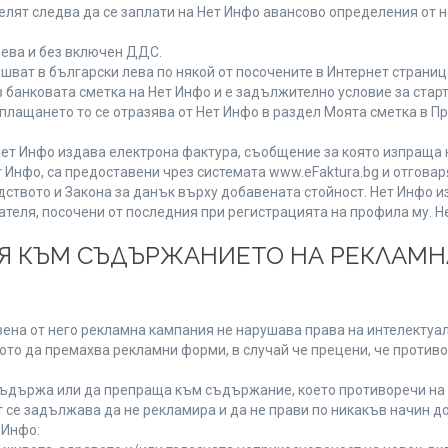
лят следва да се заплати на Нет Инфо авансово определения от 
лева и без включен ДДС.
ат в български лева по някой от посочените в Интернет страница
 банковата сметка на Нет Инфо и е задължително условие за стар
а плащането то се отразява от Нет Инфо в раздел Моята сметка в 
ия Нет Инфо издава електрона фактура, съобщение за която изпращ
 Инфо, са предоставени чрез системата www.eFaktura.bg и отговар
дството и Закона за данък върху добавената стойност. Нет Инфо 
ля, посочени от последния при регистрацията на профила му. Нет
ИЯ КЪМ СЪДЪРЖАНИЕТО НА РЕКЛАМ
ена от него рекламна кампания не нарушава права на интелектуалн
то да премахва рекламни форми, в случай че прецени, че противо
ъдържа или да препраща към съдържание, което противоречи на 
 се задължава да не рекламира и да не прави по никакъв начин до
 Инфо: