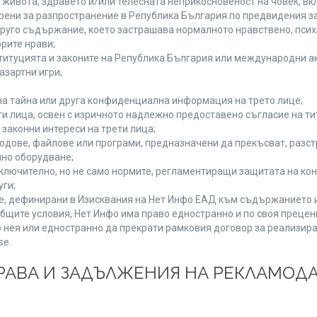
а живота, здравето и/или телесната неприкосновеност на човек, 
брени за разпространение в Република България по предвидения за
 друго съдържание, което застрашава нормалното нравствено, пси
рите нрави;
титуцията и законите на Република България или международни ак
азартни игри;
на тайна или друга конфиденциална информация на трето лице;
ети лица, освен с изричното надлежно предоставено съгласие на ти
законни интереси на трети лица;
одове, файлове или програми, предназначени да прекъсват, разс
но оборудване;
ключително, но не само нормите, регламентиращи защитата на конк
уги;
se, дефинирани в Изисквания на Нет Инфо ЕАД към съдържанието 
бщите условия, Нет Инфо има право едностранно и по своя преце
 нея или едностранно да прекрати рамковия договор за реализира
se.
 ПРАВА И ЗАДЪЛЖЕНИЯ НА РЕКЛАМОД