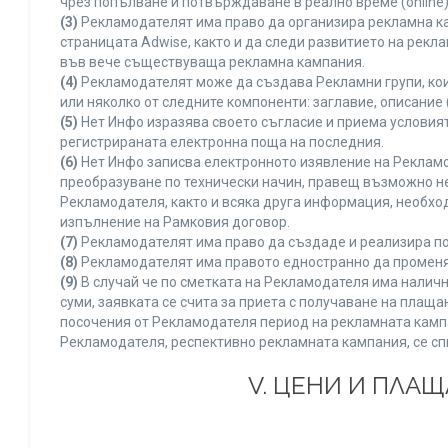
чрез попълване и потвърждаване в реално време (online)
(3)
Рекламодателят има право да организира рекламна ка
страницата Adwise, както и да следи развитието на рек
във вече съществуваща рекламна кампания.
(4)
Рекламодателят може да създава Рекламни групи, кои
или няколко от следните компоненти: заглавие, описание 
(5)
Нет Инфо изразява своето съгласие и приема условия
регистрираната електронна поща на последния.
(6)
Нет Инфо записва електронното изявление на Рекламо
преобразуване по технически начин, правещ възможно не
Рекламодателя, както и всяка друга информация, необх
изпълнение на Рамковия договор.
(7)
Рекламодателят има право да създаде и реализира по
(8)
Рекламодателят има правото едностранно да променя 
(9)
В случай че по сметката на Рекламодателя има наличн
суми, заявката се счита за приета с получаване на плащ
посочения от Рекламодателя период на рекламната кампан
Рекламодателя, респективно рекламната кампания, се сп
V. ЦЕНИ И ПЛА