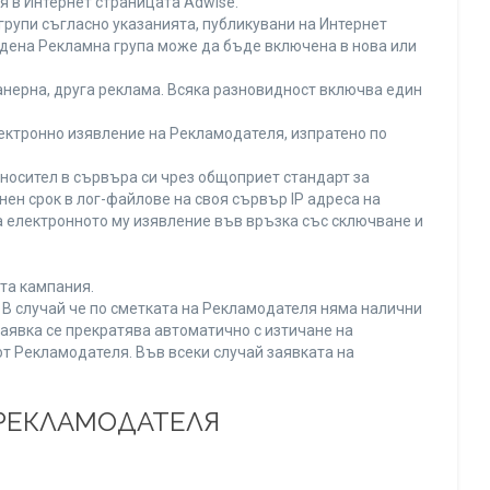
я в Интернет страницата Adwise.
рупи съгласно указанията, публикувани на Интернет
адена Рекламна група може да бъде включена в нова или
нерна, друга реклама. Всяка разновидност включва един
ектронно изявление на Рекламодателя, изпратено по
носител в сървъра си чрез общоприет стандарт за
н срок в лог-файлове на своя сървър IP адреса на
 електронното му изявление във връзка със сключване и
та кампания.
. В случай че по сметката на Рекламодателя няма налични
заявка се прекратява автоматично с изтичане на
от Рекламодателя. Във всеки случай заявката на
 РЕКЛАМОДАТЕЛЯ