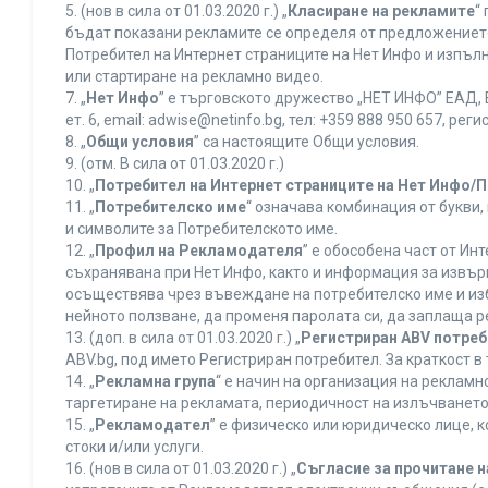
5. (нов в сила от 01.03.2020 г.) „
Класиране на рекламите
“
бъдат показани рекламите се определя от предложението 
Потребител на Интернет страниците на Нет Инфо и изпъ
или стартиране на рекламно видео.
7. „
Нет Инфо
” е търговското дружество „НЕТ ИНФО” ЕАД, 
ет. 6, еmail: adwise@netinfo.bg, тел: +359 888 950 657, 
8. „
Общи условия
” са настоящите Общи условия.
9. (отм. В сила от 01.03.2020 г.)
10. „
Потребител на Интернет страниците на Нет Инфо/
11. „
Потребителско име
“ означава комбинация от букви
и символите за Потребителското име.
12. „
Профил на Рекламодателя
” е обособена част от И
съхранявана при Нет Инфо, както и информация за извъ
осъществява чрез въвеждане на потребителско име и из
нейното ползване, да променя паролата си, да заплаща р
13. (доп. в сила от 01.03.2020 г.) „
Регистриран ABV потре
ABV.bg, под името Регистриран потребител. За краткост 
14. „
Рекламна група
“ е начин на организация на реклам
таргетиране на рекламата, периодичност на излъчването 
15. „
Рекламодател
” е физическо или юридическо лице, 
стоки и/или услуги.
16. (нов в сила от 01.03.2020 г.) „
Съгласие за прочитане н