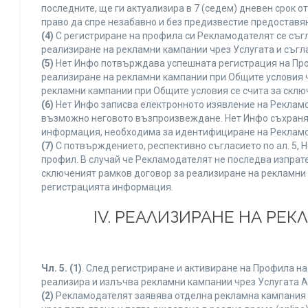
последните, ще ги актуализира в 7 (седем) дневен срок 
право да спре незабавно и без предизвестие предоставян
(4)
С регистриране на профила си Рекламодателят се съг
реализиране на рекламни кампании чрез Услугата и съгл
(5)
Нет Инфо потвърждава успешната регистрация на Про
реализиране на рекламни кампании при Общите условия 
рекламни кампании при Общите условия се счита за склю
(6)
Нет Инфо записва електронното изявление на Рекламо
възможно неговото възпроизвеждане. Нет Инфо съхранява 
информация, необходима за идентифициране на Рекламод
(7)
С потвърждението, респективно съгласието по ал. 5, 
профил. В случай че Рекламодателят не последва изпрате
сключеният рамков договор за реализиране на рекламни 
регистрацията информация.
IV. РЕАЛИЗИРАНЕ НА РЕ
Чл. 5.
(1)
. След регистриране и активиране на Профила н
реализира и излъчва рекламни кампании чрез Услугата A
(2)
Рекламодателят заявява отделна рекламна кампания к