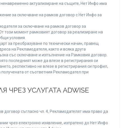
ли ненавременно актуализиране на същите, Нет Инфо има
ение за сключване на рамков договор с Нет Инфо за
одателя за сключване на рамков договор за
От този момент рамковият договор за реализиране на
Общи условия.
арт за преобразуване по технически начин, правещ
реса на Рекламодателя, както и всяка друга
зка със сключване и изпълнение на Рамковия договор.
оято последният може да влезе в регистрирания си
ането, респективно не влезе в регистрирания си профил,
ва получената от съответния Рекламодател при
Я ЧРЕЗ УСЛУГАТА ADWISE
в договор съгласно чл. 4, Рекламодателят има право да
нии чрез електронно изявление, изпратено до Нет Инфо