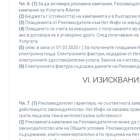
Чл. 6.
(1)
За да активира рекламна кампания, Рекламодате
кампания за Услугата Adwise.
(2)
Бюджетът (стойността) на кампанията е в български 
(3)
Плащанията от Рекламодателя към Нет Инфо се извършв
(4)
Плащането се счита за извършено с получаването му в
ако в договора не е уговорено друго. След получаване н
Услугата.
(5)
(изм. в сила от 01.03.2020 г.) За получените плащан
електронна поща. Електронните фактури, издадени от Нет
електронните удостоверителни услуги, Закона за счетово
(6)
Електронната фактура съдържа данните на Рекламодате
VI. ИЗИСКВАН
Чл. 7.
(1)
Рекламодателят гарантира, че съответната заяв
действащото законодателство. Нет Инфо си запазва право
трети лица или тяхна интелектуална собственост.
(2)
Рекламната кампания на Рекламодателя не може да с
законодателство или на Общите условия. Рекламодателят
съдържание, които неизчерпателно и по преценка на Нет