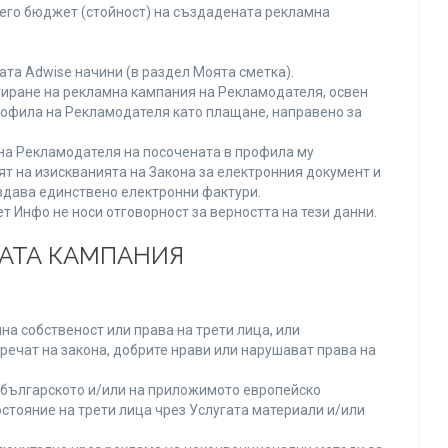
него бюджет (стойност) на създадената рекламна
та Adwise начини (в раздел Моята сметка).
тиране на рекламна кампания на Рекламодателя, освен
Профила на Рекламодателя като плащане, направено за
а на Рекламодателя на посочената в профила му
ят на изискванията на Закона за електронния документ и
издава единствено електронни фактури.
 Инфо не носи отговорност за верността на тези данни.
НАТА КАМПАНИЯ
а собственост или права на трети лица, или
речат на закона, добрите нрави или нарушават права на
българското и/или на приложимото европейско
стояние на трети лица чрез Услугата материали и/или