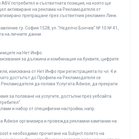
 ABV потребител и съответната позиция, на която ще
с цел активиране на реклама на Рекламодателя от
оматизирано препращане през съответния рекламен Линк
вление гр. София 1528, ул. ”Неделчо Бончев” № 10 № 41,
та на личните данни.
аниците на Нет Инфо.
изисквания за дължина и комбинация на буквите, цифрите
я, изисквана от Нет Инфо при регистрацията по чл. 4 и
 като достъпът до Профила на Рекламодателя се
Рекламодателя да ползва Услугата Adwise, да прекрати
вия за ползване на услугите, достъпни през уебсайта
требител“.
лами и набор от специфични настройки, напр.
ата Adwise организира и провежда рекламни кампании на
oost е необходимо прочитане на Subject полето на