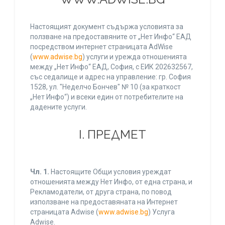
Настоящият документ съдържа условията за
ползване на предоставяните от „Нет Инфо“ ЕАД
посредством интернет страницата AdWise
(
www.adwise.bg
) услуги и урежда отношенията
между „Нет Инфо“ ЕАД, София, с ЕИК 202632567,
със седалище и адрес на управление: гр. София
1528, ул. "Неделчо Бончев" № 10 (за краткост
„Нет Инфо“) и всеки един от потребителите на
дадените услуги.
І. ПРЕДМЕТ
Чл. 1.
Настоящите Общи условия уреждат
отношенията между Нет Инфо, от една страна, и
Рекламодатели, от друга страна, по повод
използване на предоставяната на Интернет
страницата Adwise (
www.adwise.bg
) Услуга
Adwise.