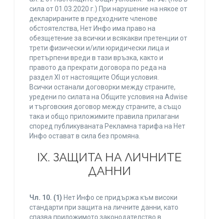
сила от 01.03.2020 г.) При нарушение на някое от
декларираните в предходните членове
обстоятелства, Нет Инфо има право на
обезщетение за всички и всякакви претенции от
трети физически и/или юридически лица и
претърпени вреди в тази връзка, както и
правото да прекрати договора по реда на
раздел XI от настоящите Общи условия.
Всички останали договорки между страните,
уредени по силата на Общите условия на Adwise
и търговския договор между страните, а също
така и общо приложимите правила прилагани
според публикуваната Рекламна тарифа на Нет
Инфо остават в сила без промяна.
IХ. ЗАЩИТА НА ЛИЧНИТЕ
ДАННИ
Чл. 10.
(1)
Нет Инфо се придържа към високи
стандарти при защита на личните данни, като
спазва приложимото законодателство в