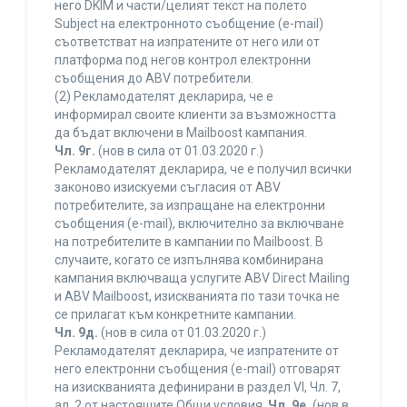
него DKIM и части/целият текст на полето
Subject на електронното съобщение (e-mail)
съответстват на изпратените от него или от
платформа под негов контрол електронни
съобщения до ABV потребители.
(2) Рекламодателят декларира, че е
информирал своите клиенти за възможността
да бъдат включени в Mailboost кампания.
Чл. 9г.
(нов в сила от 01.03.2020 г.)
Рекламодателят декларира, че е получил всички
законово изискуеми съгласия от ABV
потребителите, за изпращане на електронни
съобщения (e-mail), включително за включване
на потребителите в кампании по Mailboost. В
случаите, когато се изпълнява комбинирана
кампания включваща услугите ABV Direct Mailing
и ABV Mailboost, изискванията по тази точка не
се прилагат към конкретните кампании.
Чл. 9д.
(нов в сила от 01.03.2020 г.)
Рекламодателят декларира, че изпратените от
него електронни съобщения (e-mail) отговарят
на изискванията дефинирани в раздел VI, Чл. 7,
ал. 2 от настоящите Общи условия.
Чл. 9е.
(нов в