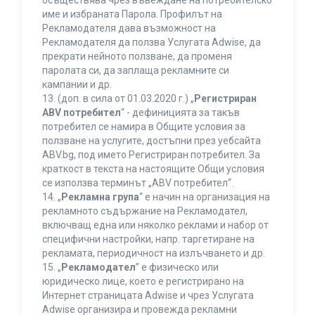
осъществява чрез въвеждане на потребителско
име и избраната Парола. Профилът на
Рекламодателя дава възможност на
Рекламодателя да ползва Услугата Adwise, да
прекрати нейното ползване, да променя
паролата си, да заплаща рекламните си
кампании и др.
13. (доп. в сила от 01.03.2020 г.) „
Регистриран
ABV потребител
“ - дефиницията за такъв
потребител се намира в Общите условия за
ползване на услугите, достъпни през уебсайта
ABV.bg, под името Регистриран потребител. За
краткост в текста на настоящите Общи условия
се използва терминът „ABV потребител“.
14. „
Рекламна група
“ е начин на организация на
рекламното съдържание на Рекламодател,
включващ една или няколко реклами и набор от
специфични настройки, напр. таргетиране на
рекламата, периодичност на излъчването и др.
15. „
Рекламодател
” е физическо или
юридическо лице, което е регистрирано на
Интернет страницата Adwise и чрез Услугата
Adwise организира и провежда рекламни