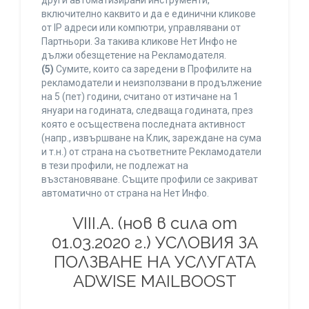
други автоматизирани инструменти,
включително каквито и да е единични кликове
от IP адреси или компютри, управлявани от
Партньори. За такива кликове Нет Инфо не
дължи обезщетение на Рекламодателя.
(5)
Сумите, които са заредени в Профилите на
рекламодатели и неизползвани в продължение
на 5 (пет) години, считано от изтичане на 1
януари на годината, следваща годината, през
която е осъществена последната активност
(напр., извършване на Клик, зареждане на сума
и т.н.) от страна на съответните Рекламодатели
в тези профили, не подлежат на
възстановяване. Същите профили се закриват
автоматично от страна на Нет Инфо.
VIII.A. (нов в сила от
01.03.2020 г.) УСЛОВИЯ ЗА
ПОЛЗВАНЕ НА УСЛУГАТА
ADWISE MAILBOOST