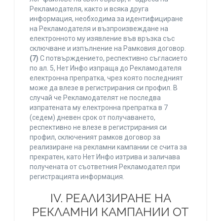
Рекламодателя, както и всяка друга
информация, необходима за идентифициране
на Рекламодателя и възпроизвеждане на
електронното му изявление във връзка със
сключване и изпълнение на Рамковия договор.
(7)
С потвърждението, респективно съгласието
по ал. 5, Нет Инфо изпраща до Рекламодателя
електронна препратка, чрез която последният
може да влезе в регистрирания си профил. В
случай че Рекламодателят не последва
изпратената му електронна препратка в 7
(седем) дневен срок от получаването,
респективно не влезе в регистрирания си
профил, сключеният рамков договор за
реализиране на рекламни кампании се счита за
прекратен, като Нет Инфо изтрива и заличава
получената от съответния Рекламодател при
регистрацията информация.
IV. РЕАЛИЗИРАНЕ НА
РЕКЛАМНИ КАМПАНИИ ОТ