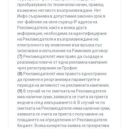
преобразуване по технически начин, правещ
възможно неговото възпроизвеждане. Нет
Инфо съхранява в допустимия законен срок в
лог-файлове на своя сървър IP адреса на
Рекламодателя, както и всяка друга
информация, необходима за идентифициране
на Рекламодателя и възпроизвеждане на
електронното му изявление във връзка със
сключване и изпълнение на Рамковия договор.
(7)
Рекламодателят има право да създаде и
реализира повече от една рекламна кампания
чрез регистрирания си Профил.
(8)
Рекламодателят има правото едностранно
да променя и реорганизира параметрите и
периода на активност на рекламната кампания.
(9)
В случай че по сметката на Рекламодателя
има налични суми, заявката се счита за приета
веднага след извършването й. В случай че по
сметката на Рекламодателя няма налични суми,
заявката се счита за приета с получаване на
плащането на определения от Рекламодателя
бюджет. Всяка конкретна заявка се прекратява