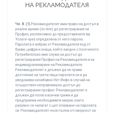
НА РЕКЛАМОДАТЕЛЯ
Чл. 8.
(1)
Рекламодателят има право на достъп в
реално време (on-line) до регистрирания си
Профил, респективно до предоставените му
Услуги чрез определена от него парола.
Паролата е избран от Рекламодателя код от
букви, цифри и знаци, който заедно с посоченото
Потребителско име служи за достъп до
регистрирания Профил на Рекламодателя и за
индивидуализиране на Рекламодателя.
Рекламодателят е длъжен да не прави
достояние на трети лица паролата си и да
уведомява незабавно Нет Инфо в случай на
осъществен неправомерен достъп до
регистрирания профил. Рекламодателят е
длъжен да полага всички грижи и да
предприема необходимите мерки, които
разумно се налагат с цел опазване на паролата
си. Рекламодателят носи пълна отговорност за