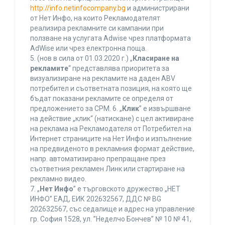
http://info.netinfocompany.bg
и администрирани
от Нет Инфо, на които Рекламодателят
реализира рекламните си кампании при
ползване на услугата Adwise чрез платформата
AdWise или чрез електронна поща.
5. (нов в сила от 01.03.2020 г.) „
Класиране на
рекламите
“ представлява приоритета за
визуализиране на рекламите на даден ABV
потребител и съответната позиция, на която ще
бъдат показани рекламите се определя от
предложението за CPM. 6. „
Клик
” е извършване
на действие „клик“ (натискане) с цел активиране
на реклама на Рекламодателя от Потребител на
Интернет страниците на Нет Инфо и изпълнение
на предвиденото в рекламния формат действие,
напр. автоматизирано препращане през
съответния рекламен Линк или стартиране на
рекламно видео.
7. „
Нет Инфо
” е търговското дружество „НЕТ
ИНФО” ЕАД, ЕИК 202632567, ДДС № BG
202632567, със седалище и адрес на управление
гр. София 1528, ул. ”Неделчо Бончев” № 10 № 41,