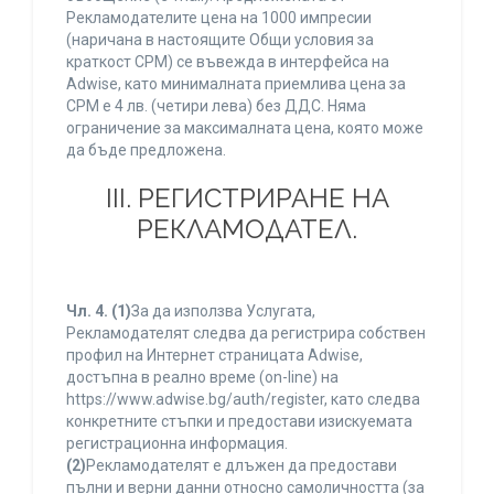
Рекламодателите цена на 1000 импресии
(наричана в настоящите Общи условия за
краткост CPM) се въвежда в интерфейса на
Adwise, като минималната приемлива цена за
CPM е 4 лв. (четири лева) без ДДС. Няма
ограничение за максималната цена, която може
да бъде предложена.
ІІІ. РЕГИСТРИРАНЕ НА
РЕКЛАМОДАТЕЛ.
Чл. 4.
(1)
За да използва Услугата,
Рекламодателят следва да регистрира собствен
профил на Интернет страницата Adwise,
достъпна в реално време (on-line) на
https://www.adwise.bg/auth/register, като следва
конкретните стъпки и предостави изискуемата
регистрационна информация.
(2)
Рекламодателят е длъжен да предостави
пълни и верни данни относно самоличността (за