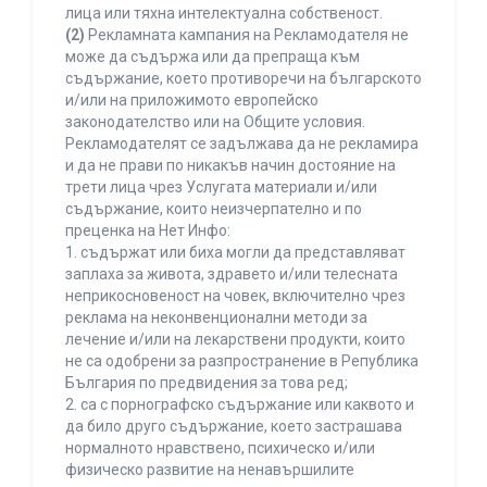
лица или тяхна интелектуална собственост.
(2)
Рекламната кампания на Рекламодателя не
може да съдържа или да препраща към
съдържание, което противоречи на българското
и/или на приложимото европейско
законодателство или на Общите условия.
Рекламодателят се задължава да не рекламира
и да не прави по никакъв начин достояние на
трети лица чрез Услугата материали и/или
съдържание, които неизчерпателно и по
преценка на Нет Инфо:
1. съдържат или биха могли да представляват
заплаха за живота, здравето и/или телесната
неприкосновеност на човек, включително чрез
реклама на неконвенционални методи за
лечение и/или на лекарствени продукти, които
не са одобрени за разпространение в Република
България по предвидения за това ред;
2. са с порнографско съдържание или каквото и
да било друго съдържание, което застрашава
нормалното нравствено, психическо и/или
физическо развитие на ненавършилите