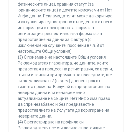
физическите лица), правния статут (за
юридическите лица) и другите изискуеми от Нет
Инфо данни. Рекламодателят може да коригира
и актуализира едностранно въведената от него
информация в електронната форма за
регистрация, респективно във формата за
предоставяне на данни за фактура (с
изключение на случаите, посочени в чл. 8 от
настоящите Общи условия).
(3)
С приемане на настоящите Общи условия
Рекламодателят гарантира, че данните, които
предоставя в процеса на регистрация, са верни,
пълни и точни и при промяна на последните, ще
ги актуализира в 7 (седем) дневен срок от
тяхната промяна. В случай на предоставяне на
неверни данни или ненавременно
актуализиране на същите, Нет Инфо има право
да спре незабавно и без предизвестие
предоставянето на Услугата до коригиране на
неверните данни.
(4)
С регистриране на профила си
Рекламодателят се съгласява с настоящите