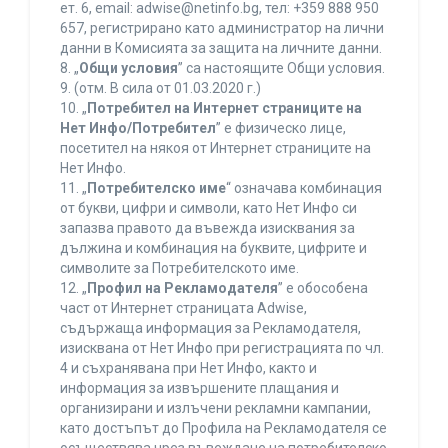
ет. 6, еmail: adwise@netinfo.bg, тел: +359 888 950
657, регистрирано като администратор на лични
данни в Комисията за защита на личните данни.
8. „
Общи условия
” са настоящите Общи условия.
9. (отм. В сила от 01.03.2020 г.)
10. „
Потребител на Интернет страниците на
Нет Инфо/Потребител
” е физическо лице,
посетител на някоя от Интернет страниците на
Нет Инфо.
11. „
Потребителско име
“ означава комбинация
от букви, цифри и символи, като Нет Инфо си
запазва правото да въвежда изисквания за
дължина и комбинация на буквите, цифрите и
символите за Потребителското име.
12. „
Профил на Рекламодателя
” е обособена
част от Интернет страницата Adwise,
съдържаща информация за Рекламодателя,
изисквана от Нет Инфо при регистрацията по чл.
4 и съхранявана при Нет Инфо, както и
информация за извършените плащания и
организирани и излъчени рекламни кампании,
като достъпът до Профила на Рекламодателя се