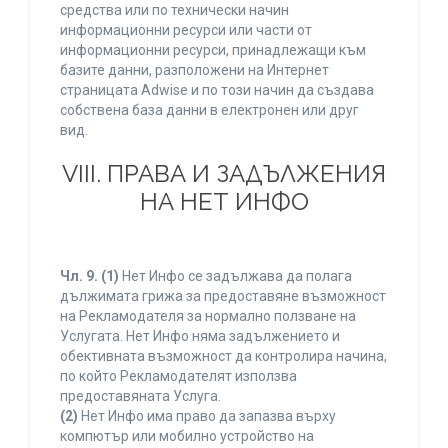
средства или по технически начин
информационни ресурси или части от
информационни ресурси, принадлежащи към
базите данни, разположени на Интернет
страницата Adwise и по този начин да създава
собствена база данни в електронен или друг
вид.
VIII. ПРАВА И ЗАДЪЛЖЕНИЯ
НА НЕТ ИНФО
Чл. 9.
(1)
Нет Инфо се задължава да полага
дължимата грижа за предоставяне възможност
на Рекламодателя за нормално ползване на
Услугата. Нет Инфо няма задължението и
обективната възможност да контролира начина,
по който Рекламодателят използва
предоставяната Услуга.
(2)
Нет Инфо има право да запазва върху
компютър или мобилно устройство на