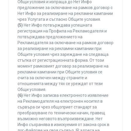
Общи условия и изпраща до Нет Инфо
предложение за сключване на рамков договор с
Нет Инфо за реализиране на рекламни кампании
чрез Услугата и съгласно Общите условия.
(5)
Нет Инфо потвърждава успешната
регистрация на Профила на Рекламодателя и
потвърждава предложението на
Рекламодателя за сключване на рамков договор
за реализиране на рекламни кампании при
Общите условия чрез зареждане на следваща
стъпка от регистрационната форма. От този
момент рамковият договор за реализиране на
рекламни кампании при Общите условия се
счита за сключен между страните и
отношенията между тях се уреждат от тези
Общи условия.
(6)
Нет Инфо записва електронното изявление
на Рекламодателя на електронен носител в
сървъра си чрез общоприет стандарт за
преобразуване по технически начин, правещ
възможно неговото възпроизвеждане. Нет
Инфо съхранява в изискуемия от закона срок в
лог-файлове на своя сървър, IP адреса на