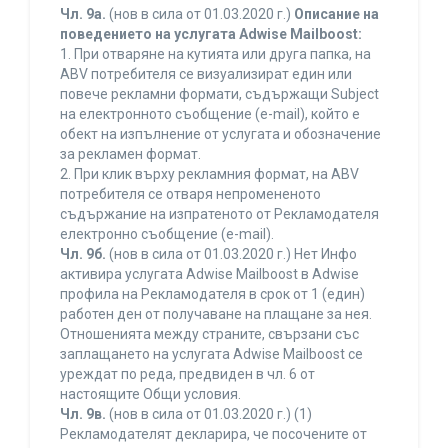
Чл. 9а.
(нов в сила от 01.03.2020 г.)
Описание на
поведението на услугата Adwise Mailboost:
1. При отваряне на кутията или друга папка, на
ABV потребителя се визуализират един или
повече рекламни формати, съдържащи Subject
на електронното съобщение (e-mail), който е
обект на изпълнение от услугата и обозначение
за рекламен формат.
2. При клик върху рекламния формат, на ABV
потребителя се отваря непромененото
съдържание на изпратеното от Рекламодателя
електронно съобщение (e-mail).
Чл. 9б.
(нов в сила от 01.03.2020 г.) Нет Инфо
активира услугата Adwise Mailboost в Adwise
профила на Рекламодателя в срок от 1 (един)
работен ден от получаване на плащане за нея.
Отношенията между страните, свързани със
заплащането на услугата Adwise Mailboost се
уреждат по реда, предвиден в чл. 6 от
настоящите Общи условия.
Чл. 9в.
(нов в сила от 01.03.2020 г.) (1)
Рекламодателят декларира, че посочените от