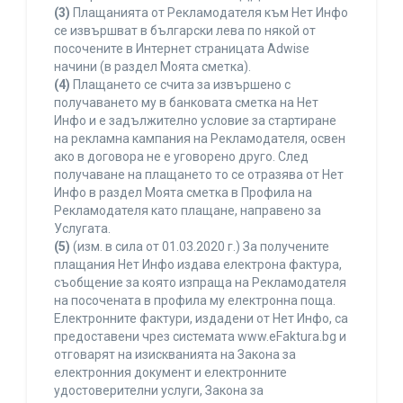
(3)
Плащанията от Рекламодателя към Нет Инфо
се извършват в български лева по някой от
посочените в Интернет страницата Adwise
начини (в раздел Моята сметка).
(4)
Плащането се счита за извършено с
получаването му в банковата сметка на Нет
Инфо и е задължително условие за стартиране
на рекламна кампания на Рекламодателя, освен
ако в договора не е уговорено друго. След
получаване на плащането то се отразява от Нет
Инфо в раздел Моята сметка в Профила на
Рекламодателя като плащане, направено за
Услугата.
(5)
(изм. в сила от 01.03.2020 г.) За получените
плащания Нет Инфо издава електрона фактура,
съобщение за която изпраща на Рекламодателя
на посочената в профила му електронна поща.
Електронните фактури, издадени от Нет Инфо, са
предоставени чрез системата www.eFaktura.bg и
отговарят на изискванията на Закона за
електронния документ и електронните
удостоверителни услуги, Закона за