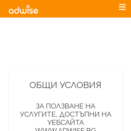
Уважаеми рекламодатели, с настоящото съобщение
бихме искали да Ви уведомим, че „Нет Инфо“ ЕАД (
„Нет
Инфо“
)
прекратява услугата Adwise
считано от
01.01.2026
г
.
За повече информация, натиснете
тук.
ОБЩИ УСЛОВИЯ
ЗА ПОЛЗВАНЕ НА
УСЛУГИТЕ, ДОСТЪПНИ НА
УЕБСАЙТА
WWW.ADWISE.BG