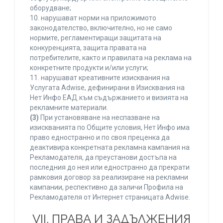
оборудване;
10. нарушават норми на приложимото
законодателство, включително, но не само
нормите, регламентиращи защитата на
конкуренцията, защита правата на
потребителите, както и правилата на реклама на
конкретните продукти и/или услуги;
11. нарушават креативните изисквания на
Услугата Adwise, дефинирани в Изисквания на
Нет Инфо ЕАД към съдържанието и визията на
рекламните материали.
(3)
При установяване на неспазване на
изискванията по Общите условия, Нет Инфо има
право едностранно и по своя преценка да
деактивира конкретната рекламна кампания на
Рекламодателя, да преустанови достъпа на
последния до нея или едностранно да прекрати
рамковия договор за реализиране на рекламни
кампании, респективно да заличи Профила на
Рекламодателя от Интернет страницата Adwise.
VII. ПРАВА И ЗАДЪЛЖЕНИЯ