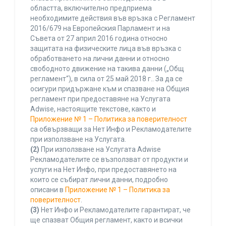
областта, включително предприема
необходимите действия във връзка с Регламент
2016/679 на Европейския Парламент и на
Съвета от 27 април 2016 година относно
защитата на физическите лица във връзка с
обработването на лични данни и относно
свободното движение на такива данни („Общ
регламент“), в сила от 25 май 2018 г.. За да се
осигури придържане към и спазване на Общия
регламент при предоставяне на Услугата
Adwise, настоящите текстове, както и
Приложение № 1 – Политика за поверителност
са обвързващи за Нет Инфо и Рекламодателите
при използване на Услугата.
(2)
При използване на Услугата Adwise
Рекламодателите се възползват от продукти и
услуги на Нет Инфо, при предоставянето на
които се събират лични данни, подробно
описани в
Приложение № 1 – Политика за
поверителност
.
(3)
Нет Инфо и Рекламодателите гарантират, че
ще спазват Общия регламент, както и всички