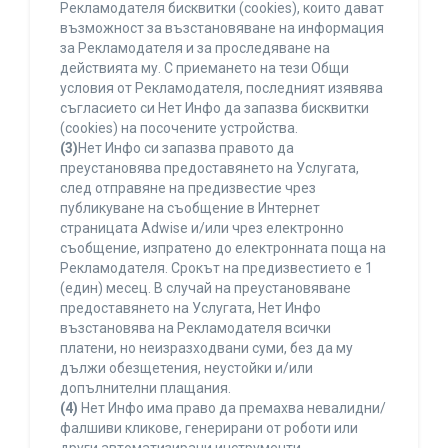
Рекламодателя бисквитки (cookies), които дават
възможност за възстановяване на информация
за Рекламодателя и за проследяване на
действията му. С приемането на тези Общи
условия от Рекламодателя, последният изявява
съгласието си Нет Инфо да запазва бисквитки
(cookies) на посочените устройства.
(3)
Нет Инфо си запазва правото да
преустановява предоставянето на Услугата,
след отправяне на предизвестие чрез
публикуване на съобщение в Интернет
страницата Adwise и/или чрез електронно
съобщение, изпратено до електронната поща на
Рекламодателя. Срокът на предизвестието е 1
(един) месец. В случай на преустановяване
предоставянето на Услугата, Нет Инфо
възстановява на Рекламодателя всички
платени, но неизразходвани суми, без да му
дължи обезщетения, неустойки и/или
допълнителни плащания.
(4)
Нет Инфо има право да премахва невалидни/
фалшиви кликове, генерирани от роботи или