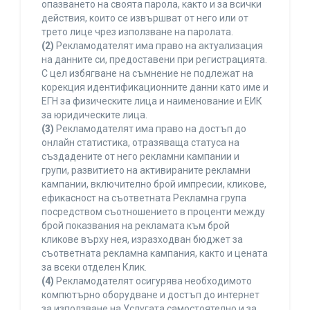
опазването на своята парола, както и за всички
действия, които се извършват от него или от
трето лице чрез използване на паролата.
(2)
Рекламодателят има право на актуализация
на данните си, предоставени при регистрацията.
С цел избягване на съмнение не подлежат на
корекция идентификационните данни като име и
ЕГН за физическите лица и наименование и ЕИК
за юридическите лица.
(3)
Рекламодателят има право на достъп до
онлайн статистика, отразяваща статуса на
създадените от него рекламни кампании и
групи, развитието на активираните рекламни
кампании, включително брой импресии, кликове,
ефикасност на съответната Рекламна група
посредством съотношението в проценти между
брой показвания на рекламата към брой
кликове върху нея, изразходван бюджет за
съответната рекламна кампания, както и цената
за всеки отделен Клик.
(4)
Рекламодателят осигурява необходимото
компютърно оборудване и достъп до интернет
за използване на Услугата самостоятелно и за