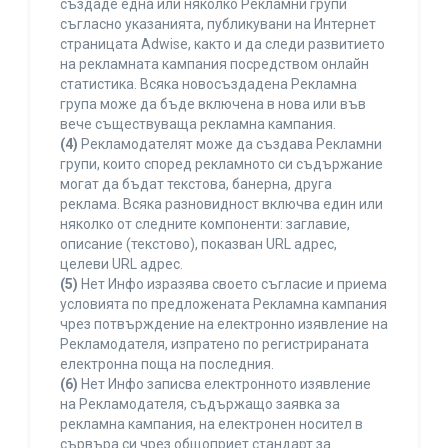
създаде една или няколко Рекламни групи
съгласно указанията, публикувани на Интернет
страницата Adwise, както и да следи развитието
на рекламната кампания посредством онлайн
статистика. Всяка новосъздадена Рекламна
група може да бъде включена в нова или във
вече съществуваща рекламна кампания.
(4)
Рекламодателят може да създава Рекламни
групи, които според рекламното си съдържание
могат да бъдат текстова, банерна, друга
реклама. Всяка разновидност включва един или
няколко от следните компоненти: заглавие,
описание (текстово), показван URL адрес,
целеви URL адрес.
(5)
Нет Инфо изразява своето съгласие и приема
условията по предложената Рекламна кампания
чрез потвърждение на електронно изявление на
Рекламодателя, изпратено по регистрираната
електронна поща на последния.
(6)
Нет Инфо записва електронното изявление
на Рекламодателя, съдържащо заявка за
рекламна кампания, на електронен носител в
сървъра си чрез общоприет стандарт за