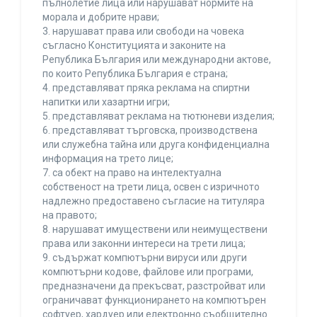
пълнолетие лица или нарушават нормите на
морала и добрите нрави;
3. нарушават права или свободи на човека
съгласно Конституцията и законите на
Република България или международни актове,
по които Република България е страна;
4. представляват пряка реклама на спиртни
напитки или хазартни игри;
5. представляват реклама на тютюневи изделия;
6. представляват търговска, производствена
или служебна тайна или друга конфиденциална
информация на трето лице;
7. са обект на право на интелектуална
собственост на трети лица, освен с изричното
надлежно предоставено съгласие на титуляра
на правото;
8. нарушават имуществени или неимуществени
права или законни интереси на трети лица;
9. съдържат компютърни вируси или други
компютърни кодове, файлове или програми,
предназначени да прекъсват, разстройват или
ограничават функционирането на компютърен
софтуер, хардуер или електронно съобщително