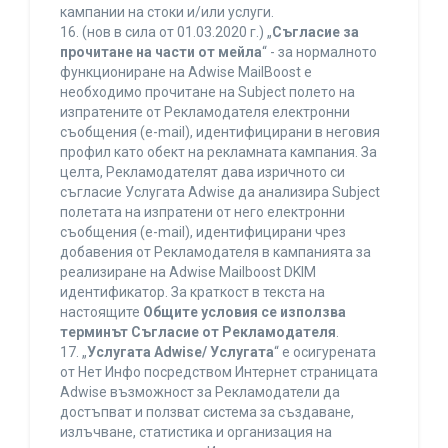
кампании на стоки и/или услуги.
16. (нов в сила от 01.03.2020 г.) „
Съгласие за
прочитане на части от мейла
“ - за нормалното
функциониране на Adwise MailBoost е
необходимо прочитане на Subject полето на
изпратените от Рекламодателя електронни
съобщения (e-mail), идентифицирани в неговия
профил като обект на рекламната кампания. За
целта, Рекламодателят дава изричното си
съгласие Услугата Adwise да анализира Subject
полетата на изпратени от него електронни
съобщения (e-mail), идентифицирани чрез
добавения от Рекламодателя в кампанията за
реализиране на Adwise Mailboost DKIM
идентификатор. За краткост в текста на
настоящите
Общите условия се използва
терминът Съгласие от Рекламодателя
.
17. „
Услугата Adwise/ Услугата
“ е осигурената
от Нет Инфо посредством Интернет страницата
Adwise възможност за Рекламодатели да
достъпват и ползват система за създаване,
излъчване, статистика и организация на