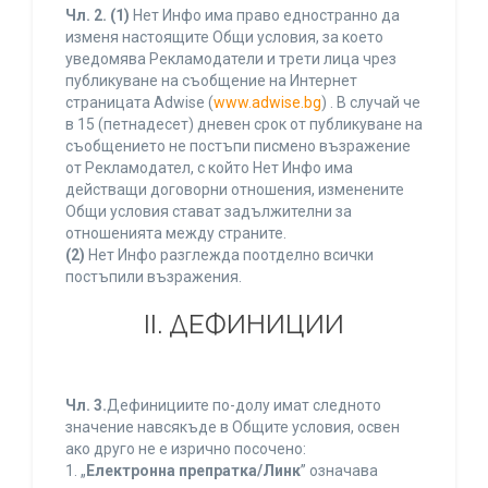
Чл. 2.
(1)
Нет Инфо има право едностранно да
изменя настоящите Общи условия, за което
уведомява Рекламодатели и трети лица чрез
публикуване на съобщение на Интернет
страницата Adwise (
www.adwise.bg
) . В случай че
в 15 (петнадесет) дневен срок от публикуване на
съобщението не постъпи писмено възражение
от Рекламодател, с който Нет Инфо има
действащи договорни отношения, изменените
Общи условия стават задължителни за
отношенията между страните.
(2)
Нет Инфо разглежда поотделно всички
постъпили възражения.
ІІ. ДЕФИНИЦИИ
Чл. 3.
Дефинициите по-долу имат следното
значение навсякъде в Общите условия, освен
ако друго не е изрично посочено:
1. „
Електронна препратка/Линк
” означава