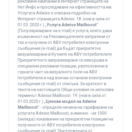
рекламни кампании в Интернет страниците на
Нет Инфо и проследяване на ефективността им.
Услугата Adwise е описана подробно на
Интернет страницата Adwise. 18. (нов в сила от
01.03..2020 г.) „
Услуга Adwise Mailboost
“
(Популяризиране на e-mail) е услуга, която дава
възможност на Рекламодателите изпратени от
тях и получени от ABV потребител електронни
съобщения (e-mail) да бъдат приоритетно
визуализирани в Кутиите на ABV потребителите.
Приоритетното визуализиране се извършва в
специални рекламни позиции, разположени в
горната част на визуалното поле на ABV
потребителя и над всички останали електронни
съобщения (e-mail) от списъка. За краткост в
текста на настоящите Общи условия се използва
терминът Adwise Mailboost. 19. (нов в сила от
01.03.2020 г.) „
Ценови модел на Adwise
Mailboost
“ - определя начина на тарифиране на
услугата Adwise Mailboost, а именно - на 1000
(хиляда) показвания на приоритетни позиции на
полученото от ABV потребителя електронно
съобщение (e-mail). Предложената от