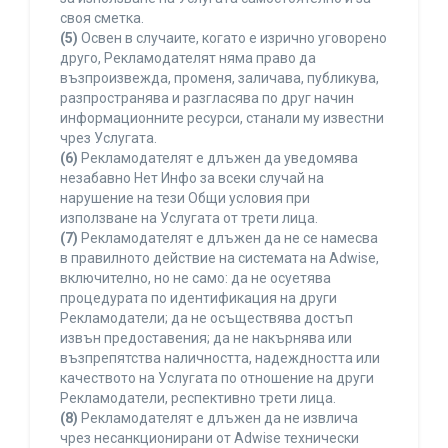
своя сметка.
(5)
Освен в случаите, когато е изрично уговорено
друго, Рекламодателят няма право да
възпроизвежда, променя, заличава, публикува,
разпространява и разгласява по друг начин
информационните ресурси, станали му известни
чрез Услугата.
(6)
Рекламодателят е длъжен да уведомява
незабавно Нет Инфо за всеки случай на
нарушение на тези Общи условия при
използване на Услугата от трети лица.
(7)
Рекламодателят е длъжен да не се намесва
в правилното действие на системата на Adwise,
включително, но не само: да не осуетява
процедурата по идентификация на други
Рекламодатели; да не осъществява достъп
извън предоставения; да не накърнява или
възпрепятства наличността, надеждността или
качеството на Услугата по отношение на други
Рекламодатели, респективно трети лица.
(8)
Рекламодателят е длъжен да не извлича
чрез несанкционирани от Adwise технически