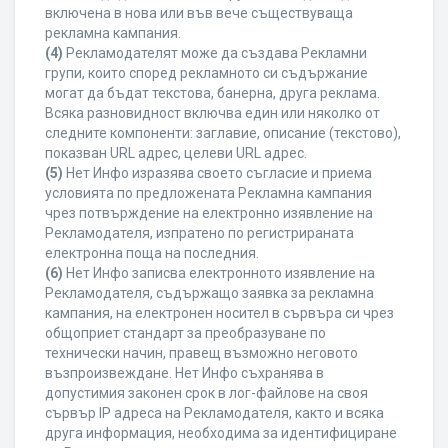
включена в нова или във вече съществуваща
рекламна кампания.
(4)
Рекламодателят може да създава Рекламни
групи, които според рекламното си съдържание
могат да бъдат текстова, банерна, друга реклама.
Всяка разновидност включва един или няколко от
следните компоненти: заглавие, описание (текстово),
показван URL адрес, целеви URL адрес.
(5)
Нет Инфо изразява своето съгласие и приема
условията по предложената Рекламна кампания
чрез потвърждение на електронно изявление на
Рекламодателя, изпратено по регистрираната
електронна поща на последния.
(6)
Нет Инфо записва електронното изявление на
Рекламодателя, съдържащо заявка за рекламна
кампания, на електронен носител в сървъра си чрез
общоприет стандарт за преобразуване по
технически начин, правещ възможно неговото
възпроизвеждане. Нет Инфо съхранява в
допустимия законен срок в лог-файлове на своя
сървър IP адреса на Рекламодателя, както и всяка
друга информация, необходима за идентифициране