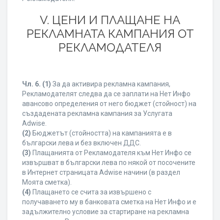
V. ЦЕНИ И ПЛАЩАНЕ НА
РЕКЛАМНАТА КАМПАНИЯ ОТ
РЕКЛАМОДАТЕЛЯ
Чл. 6.
(1)
За да активира рекламна кампания,
Рекламодателят следва да се заплати на Нет Инфо
авансово определения от него бюджет (стойност) на
създадената рекламна кампания за Услугата
Adwise.
(2)
Бюджетът (стойността) на кампанията е в
български лева и без включен ДДС.
(3)
Плащанията от Рекламодателя към Нет Инфо се
извършват в български лева по някой от посочените
в Интернет страницата Adwise начини (в раздел
Моята сметка).
(4)
Плащането се счита за извършено с
получаването му в банковата сметка на Нет Инфо и е
задължително условие за стартиране на рекламна