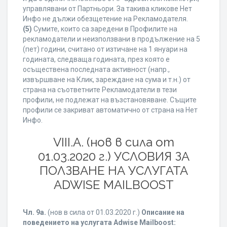
управлявани от Партньори. За такива кликове Нет
Инфо не дължи обезщетение на Рекламодателя.
(5)
Сумите, които са заредени в Профилите на
рекламодатели и неизползвани в продължение на 5
(пет) години, считано от изтичане на 1 януари на
годината, следваща годината, през която е
осъществена последната активност (напр.,
извършване на Клик, зареждане на сума и т.н.) от
страна на съответните Рекламодатели в тези
профили, не подлежат на възстановяване. Същите
профили се закриват автоматично от страна на Нет
Инфо.
VIII.A. (нов в сила от
01.03.2020 г.) УСЛОВИЯ ЗА
ПОЛЗВАНЕ НА УСЛУГАТА
ADWISE MAILBOOST
Чл. 9а.
(нов в сила от 01.03.2020 г.)
Описание на
поведението на услугата Adwise Mailboost: