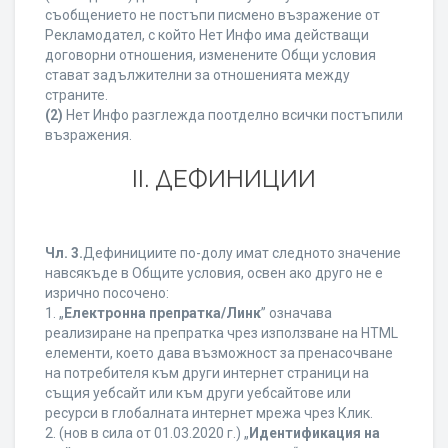
съобщението не постъпи писмено възражение от
Рекламодател, с който Нет Инфо има действащи
договорни отношения, изменените Общи условия
стават задължителни за отношенията между
страните.
(2)
Нет Инфо разглежда поотделно всички постъпили
възражения.
ІІ. ДЕФИНИЦИИ
Чл. 3.
Дефинициите по-долу имат следното значение
навсякъде в Общите условия, освен ако друго не е
изрично посочено:
1. „
Електронна препратка/Линк
” означава
реализиране на препратка чрез използване на HTML
елементи, което дава възможност за пренасочване
на потребителя към други интернет страници на
същия уебсайт или към други уебсайтове или
ресурси в глобалната интернет мрежа чрез Клик.
2. (нов в сила от 01.03.2020 г.) „
Идентификация на