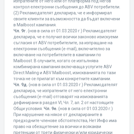
изпратените от него или от платформа под негов
контрол електронни съобщения до ABV потребители.
(2) Рекламодателят декларира, че е информирал
своите клиенти за възможността да бъдат включени
в Mailboost кампания.
Чл. 9г.
(нов в сила от 01.03.2020 г.) Рекламодателят
декларира, че е получил всички законово изискуеми
съгласия от ABV потребителите, за изпращане на
електронни съобщения (e-mail), включително за
включване на потребителите в кампании по
Mailboost. В случаите, когато се изпълнява
комбинирана кампания включваща услугите ABV
Direct Mailing и ABV Mailboost, изискванията по тази
точка не се прилагат към конкретните кампании.
Чл. 9д.
(нов в сила от 01.03.2020 г.) Рекламодателят
декларира, че изпратените от него електронни
съобщения (e-mail) отговарят на изискванията
дефинирани в раздел VI, Чл. 7, ал. 2 от настоящите
Общи условия.
Чл. 9е.
(нов в сила от 01.03.2020 г.)
При нарушение на някое от декларираните в
предходните членове обстоятелства, Нет Инфо има
право на обезщетение за всички и всякакви
претенции от трети физически и/или юридически