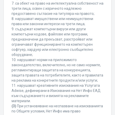
7. са обект на право на интелектуална собственост на
трети лица, освен с изричното надлежно
предоставено съгласие на титуляра на правото;
8. нарушават имуществени или неимуществени
права или законни интереси на трети лица;
9. съдържат компютърни вируси или други
компютърни кодове, файлове или програми,
предназначени да прекъсват, разстройват или
ограничават функционирането на компютърен
софтуер, хардуер или електронно съобщително
оборудване;
10. нарушават норми на приложимото
законодателство, включително, но не само нормите,
регламентиращи защитата на конкуренцията,
защита правата на потребителите, както и правилата
на реклама на конкретните продукти и/или услуги;
11. нарушават креативните изисквания на Услугата
Adwise, дефинирани в Изисквания на Нет Инфо ЕАД
към съдържанието и визията на рекламните
материали.
(3)
При установяване на неспазване на изискванията
по Общите условия, Нет Инфо има право