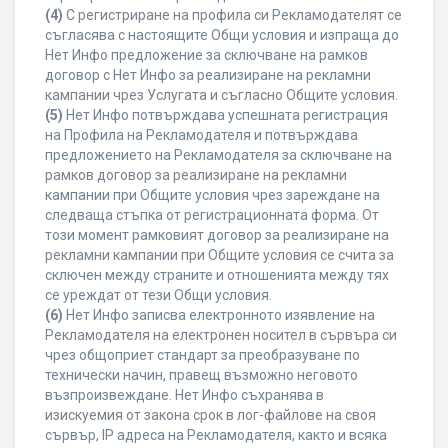
(4)
С регистриране на профила си Рекламодателят се
съгласява с настоящите Общи условия и изпраща до
Нет Инфо предложение за сключване на рамков
договор с Нет Инфо за реализиране на рекламни
кампании чрез Услугата и съгласно Общите условия.
(5)
Нет Инфо потвърждава успешната регистрация
на Профила на Рекламодателя и потвърждава
предложението на Рекламодателя за сключване на
рамков договор за реализиране на рекламни
кампании при Общите условия чрез зареждане на
следваща стъпка от регистрационната форма. От
този момент рамковият договор за реализиране на
рекламни кампании при Общите условия се счита за
сключен между страните и отношенията между тях
се уреждат от тези Общи условия.
(6)
Нет Инфо записва електронното изявление на
Рекламодателя на електронен носител в сървъра си
чрез общоприет стандарт за преобразуване по
технически начин, правещ възможно неговото
възпроизвеждане. Нет Инфо съхранява в
изискуемия от закона срок в лог-файлове на своя
сървър, IP адреса на Рекламодателя, както и всяка