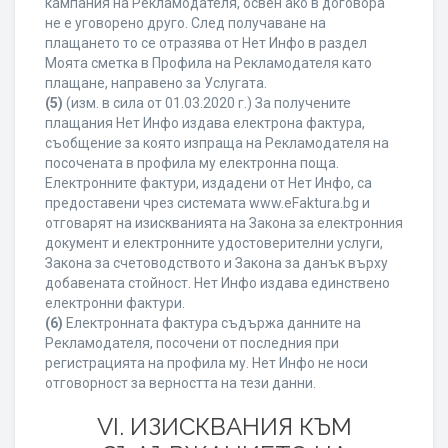
кампания на Рекламодателя, освен ако в договора
не е уговорено друго. След получаване на
плащането то се отразява от Нет Инфо в раздел
Моята сметка в Профила на Рекламодателя като
плащане, направено за Услугата.
(5)
(изм. в сила от 01.03.2020 г.) За получените
плащания Нет Инфо издава електрона фактура,
съобщение за която изпраща на Рекламодателя на
посочената в профила му електронна поща.
Електронните фактури, издадени от Нет Инфо, са
предоставени чрез системата www.eFaktura.bg и
отговарят на изискванията на Закона за електронния
документ и електронните удостоверителни услуги,
Закона за счетоводството и Закона за данък върху
добавената стойност. Нет Инфо издава единствено
електронни фактури.
(6)
Електронната фактура съдържа данните на
Рекламодателя, посочени от последния при
регистрацията на профила му. Нет Инфо не носи
отговорност за верността на тези данни.
VI. ИЗИСКВАНИЯ КЪМ