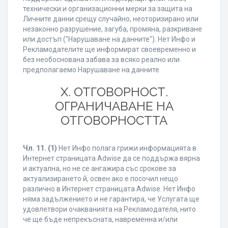
технически и организационни мерки за защита на
Личните данни срещу случайно, неоторизирано или
незаконно разрушение, загуба, промяна, разкриване
или достъп ("Нарушаване на данните"). Нет Инфо и
Рекламодателите ще информират своевременно и
без необоснована забава за всяко реално или
предполагаемо Нарушаване на данните.
X. ОТГОВОРНОСТ.
ОГРАНИЧАВАНЕ НА
ОТГОВОРНОСТТА
Чл. 11.
(1)
Нет Инфо полага грижи информацията в
Интернет страницата Adwise да се поддържа вярна
и актуална, но не се ангажира със срокове за
актуализирането й, освен ако е посочил нещо
различно в Интернет страницата Adwise. Нет Инфо
няма задължението и не гарантира, че Услугата ще
удовлетвори очакванията на Рекламодателя, нито
че ще бъде непрекъсната, навременна и/или