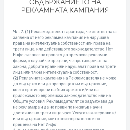
СЪДЪРЖАНИЕТО НА
РЕКЛАМНАТА КАМПАНИЯ
Чл. 7.
(1)
Рекламодателят гарантира, че съответната
заявена от него рекламна кампания не нарушава
права на интелектуална собственост или права на
трети лица, или действащото законодателство. Нет
Инфо си запазва правото да премахва рекламни
форми, в случай че прецени, че противоречат на
закона, добрите нрави или нарушават права на трети
лица или тяхна интелектуална собственост.
(2)
Рекламната кампания на Рекламодателя не може
да съдържа или да препраща към съдържание,
което противоречи на българското и/или на
приложимото европейско законодателство или на
Общите условия. Рекламодателят се задължава да
не рекламира и да не прави по никакъв начин
достояние на трети лица чрез Услугата материали и/
или съдържание, които неизчерпателно и по
преценка на Нет Инфо: