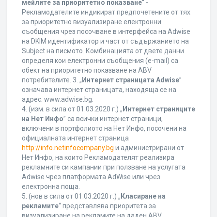
мейлите за приоритетно показване
“ -
Рекламодателите индикират предпочетените от тях
за приоритетно визуализиране електронни
съобщения чрез посочване в интерфейса на Adwise
на DKIM идентификатор и част от съдържанието на
Subject на писмото. Комбинацията от двете данни
определя кои електронни съобщения (e-mail) са
обект на приоритетно показване на ABV
потребителите. 3. „
Интернет страницата Adwise
”
означава интернет страницата, находяща се на
адрес: www.adwise.bg.
4. (изм. в сила от 01.03.2020 г.) „
Интернет страниците
на Нет Инфо
” са всички интернет страници,
включени в портфолиото на Нет Инфо, посочени на
официалната интернет страница
http://info.netinfocompany.bg
и администрирани от
Нет Инфо, на които Рекламодателят реализира
рекламните си кампании при ползване на услугата
Adwise чрез платформата AdWise или чрез
електронна поща.
5. (нов в сила от 01.03.2020 г.) „
Класиране на
рекламите
“ представлява приоритета за
визуализиране на рекламите на даден ABV