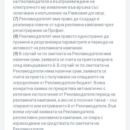
на Рекламодателя и възпроизвеждане на
електронното му изявление във връзка със
сключване и изпълнение на Рамковия договор.
(7)
Рекламодателят има право да създаде и
реализира повече от една рекламна кампания чрез
регистрирания си Профил.
(8)
Рекламодателят има правото едностранно да
променя и реорганизира параметрите и периода на
активност на рекламната кампания.
(9)
В случай че по сметката на Рекламодателя има
налични суми, заявката се счита за приета веднага
след извършването й. В случай че по сметката на
Рекламодателя няма налични суми, заявката се
счита за приета с получаване на плащането на
определения от Рекламодателя бюджет. Всяка
конкретна заявка се прекратява автоматично с
изтичане на посочения от Рекламодателя период на
рекламната кампания, а ако не е посочен такъв – със
спирането или изтриването й от Рекламодателя. Във
всеки случай заявката на Рекламодателя,
респективно рекламната кампания, се спира с
изразходване на средствата по сметката на
Рекламодателя.