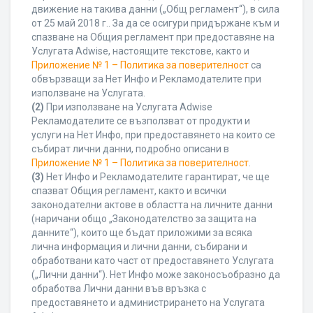
движение на такива данни („Общ регламент“), в сила
от 25 май 2018 г.. За да се осигури придържане към и
спазване на Общия регламент при предоставяне на
Услугата Adwise, настоящите текстове, както и
Приложение № 1 – Политика за поверителност
са
обвързващи за Нет Инфо и Рекламодателите при
използване на Услугата.
(2)
При използване на Услугата Adwise
Рекламодателите се възползват от продукти и
услуги на Нет Инфо, при предоставянето на които се
събират лични данни, подробно описани в
Приложение № 1 – Политика за поверителност
.
(3)
Нет Инфо и Рекламодателите гарантират, че ще
спазват Общия регламент, както и всички
законодателни актове в областта на личните данни
(наричани общо „Законодателство за защита на
данните“), които ще бъдат приложими за всяка
лична информация и лични данни, събирани и
обработвани като част от предоставянето Услугата
(„Лични данни“). Нет Инфо може законосъобразно да
обработва Лични данни във връзка с
предоставянето и администрирането на Услугата