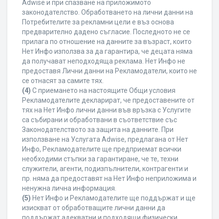
Adwise и при спазване на приложимото
законодателство. Обработването на лични данни на
Потребителите за рекламни цели е въз основа
предварително дадено съгласие. Последното не се
прилага по отношение на данните за възраст, които
Нет Инфо използва за да гарантира, че децата няма
да получават неподходяща реклама. Нет Инфо не
предоставя Лични данни на Рекламодатели, които не
се отнасят за самите тях.
(4)
С приемането на настоящите Общи условия
Рекламодателите декларират, че предоставените от
тях на Нет Инфо лични данни във връзка с Услугите
са събирани и обработвани в съответствие със
Законодателството за защита на данните. При
използване на Услугата Adwise, предлагана от Нет
Инфо, Рекламодателите ще предприемат всички
необходими стъпки за гарантиране, че те, техни
служители, агенти, подизпълнители, контрагенти и
пр. няма да предоставят на Нет Инфо неприложима и
ненужна лична информация.
(5)
Нет Инфо и Рекламодателите ще поддържат и ще
изискват от обработващите лични данни да
поддържат адекватни и подходящи физически,