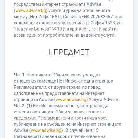
посредством интернет страницата AdWise
(
www.adwise.bg
) услуги и урежда отношенията
между „Нет Инфо“ ЕАД, София, с ЕИК 202632567, със
седалище и адрес на управление: гр. София 1528, ул.
"Неделчо Бончев" № 10 (за краткост „Нет Инфо“) и
всеки един от потребителите на дадените услуги.
І. ПРЕДМЕТ
Чл. 1.
Настоящите Общи условия уреждат
отношенията между Нет Инфо, от една страна, и
Рекламодатели, от друга страна, по повод
използване на предоставяната на Интернет
страницата Adwise (
www.adwise.bg
) Услуга Adwise.
Чл. 2.
(1)
Нет Инфо има право едностранно да
изменя настоящите Общи условия, за което
уведомява Рекламодатели и трети лица чрез
публикуване на съобщение на Интернет страницата
Adwise (
www.adwise.bg
) . В случай че в 15
(петнадесет) дневен срок от публикуване на