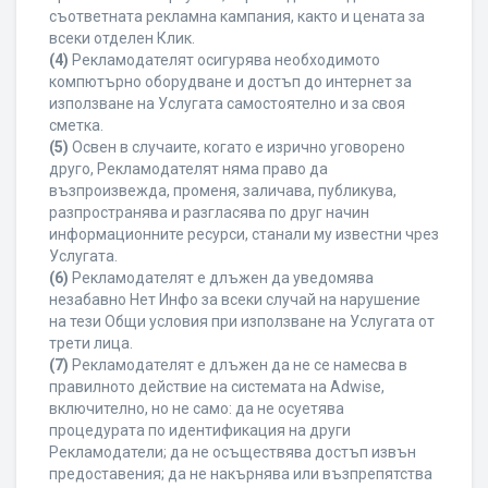
съответната рекламна кампания, както и цената за
всеки отделен Клик.
(4)
Рекламодателят осигурява необходимото
компютърно оборудване и достъп до интернет за
използване на Услугата самостоятелно и за своя
сметка.
(5)
Освен в случаите, когато е изрично уговорено
друго, Рекламодателят няма право да
възпроизвежда, променя, заличава, публикува,
разпространява и разгласява по друг начин
информационните ресурси, станали му известни чрез
Услугата.
(6)
Рекламодателят е длъжен да уведомява
незабавно Нет Инфо за всеки случай на нарушение
на тези Общи условия при използване на Услугата от
трети лица.
(7)
Рекламодателят е длъжен да не се намесва в
правилното действие на системата на Adwise,
включително, но не само: да не осуетява
процедурата по идентификация на други
Рекламодатели; да не осъществява достъп извън
предоставения; да не накърнява или възпрепятства