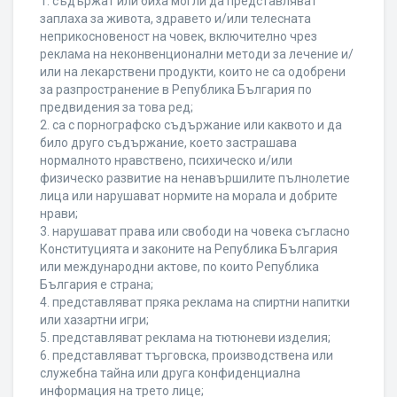
1. съдържат или биха могли да представляват
заплаха за живота, здравето и/или телесната
неприкосновеност на човек, включително чрез
реклама на неконвенционални методи за лечение и/
или на лекарствени продукти, които не са одобрени
за разпространение в Република България по
предвидения за това ред;
2. са с порнографско съдържание или каквото и да
било друго съдържание, което застрашава
нормалното нравствено, психическо и/или
физическо развитие на ненавършилите пълнолетие
лица или нарушават нормите на морала и добрите
нрави;
3. нарушават права или свободи на човека съгласно
Конституцията и законите на Република България
или международни актове, по които Република
България е страна;
4. представляват пряка реклама на спиртни напитки
или хазартни игри;
5. представляват реклама на тютюневи изделия;
6. представляват търговска, производствена или
служебна тайна или друга конфиденциална
информация на трето лице;