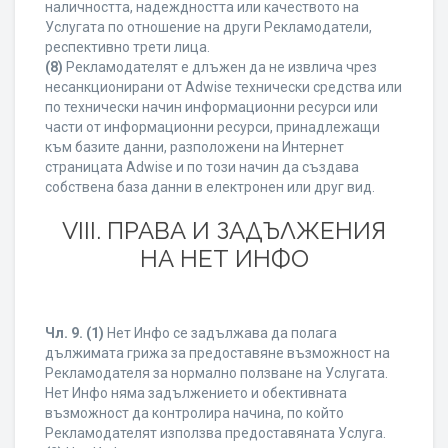
наличността, надеждността или качеството на
Услугата по отношение на други Рекламодатели,
респективно трети лица.
(8)
Рекламодателят е длъжен да не извлича чрез
несанкционирани от Adwise технически средства или
по технически начин информационни ресурси или
части от информационни ресурси, принадлежащи
към базите данни, разположени на Интернет
страницата Adwise и по този начин да създава
собствена база данни в електронен или друг вид.
VIII. ПРАВА И ЗАДЪЛЖЕНИЯ
НА НЕТ ИНФО
Чл. 9.
(1)
Нет Инфо се задължава да полага
дължимата грижа за предоставяне възможност на
Рекламодателя за нормално ползване на Услугата.
Нет Инфо няма задължението и обективната
възможност да контролира начина, по който
Рекламодателят използва предоставяната Услуга.