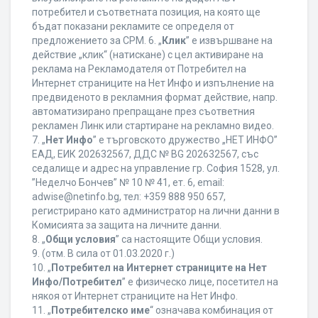
потребител и съответната позиция, на която ще
бъдат показани рекламите се определя от
предложението за CPM. 6. „
Клик
” е извършване на
действие „клик“ (натискане) с цел активиране на
реклама на Рекламодателя от Потребител на
Интернет страниците на Нет Инфо и изпълнение на
предвиденото в рекламния формат действие, напр.
автоматизирано препращане през съответния
рекламен Линк или стартиране на рекламно видео.
7. „
Нет Инфо
” е търговското дружество „НЕТ ИНФО”
ЕАД, ЕИК 202632567, ДДС № BG 202632567, със
седалище и адрес на управление гр. София 1528, ул.
”Неделчо Бончев” № 10 № 41, ет. 6, еmail:
adwise@netinfo.bg, тел: +359 888 950 657,
регистрирано като администратор на лични данни в
Комисията за защита на личните данни.
8. „
Общи условия
” са настоящите Общи условия.
9. (отм. В сила от 01.03.2020 г.)
10. „
Потребител на Интернет страниците на Нет
Инфо/Потребител
” е физическо лице, посетител на
някоя от Интернет страниците на Нет Инфо.
11. „
Потребителско име
“ означава комбинация от