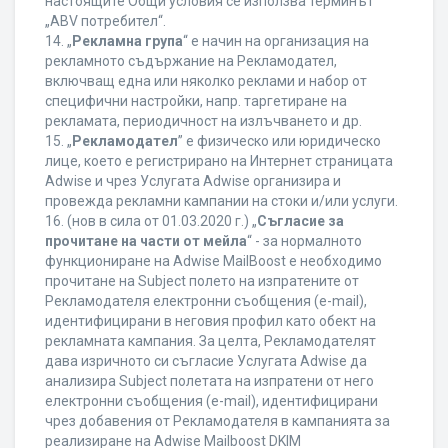
настоящите Общи условия се използва терминът
„ABV потребител“.
14. „
Рекламна група
“ е начин на организация на
рекламното съдържание на Рекламодател,
включващ една или няколко реклами и набор от
специфични настройки, напр. таргетиране на
рекламата, периодичност на излъчването и др.
15. „
Рекламодател
” е физическо или юридическо
лице, което е регистрирано на Интернет страницата
Adwise и чрез Услугата Adwise организира и
провежда рекламни кампании на стоки и/или услуги.
16. (нов в сила от 01.03.2020 г.) „
Съгласие за
прочитане на части от мейла
“ - за нормалното
функциониране на Adwise MailBoost е необходимо
прочитане на Subject полето на изпратените от
Рекламодателя електронни съобщения (e-mail),
идентифицирани в неговия профил като обект на
рекламната кампания. За целта, Рекламодателят
дава изричното си съгласие Услугата Adwise да
анализира Subject полетата на изпратени от него
електронни съобщения (e-mail), идентифицирани
чрез добавения от Рекламодателя в кампанията за
реализиране на Adwise Mailboost DKIM