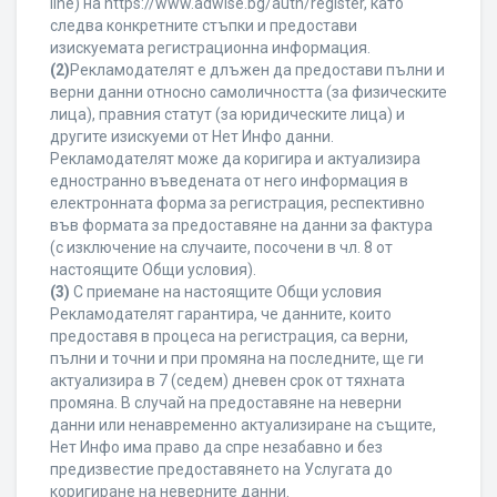
line) на https://www.adwise.bg/auth/register, като
следва конкретните стъпки и предостави
изискуемата регистрационна информация.
(2)
Рекламодателят е длъжен да предостави пълни и
верни данни относно самоличността (за физическите
лица), правния статут (за юридическите лица) и
другите изискуеми от Нет Инфо данни.
Рекламодателят може да коригира и актуализира
едностранно въведената от него информация в
електронната форма за регистрация, респективно
във формата за предоставяне на данни за фактура
(с изключение на случаите, посочени в чл. 8 от
настоящите Общи условия).
(3)
С приемане на настоящите Общи условия
Рекламодателят гарантира, че данните, които
предоставя в процеса на регистрация, са верни,
пълни и точни и при промяна на последните, ще ги
актуализира в 7 (седем) дневен срок от тяхната
промяна. В случай на предоставяне на неверни
данни или ненавременно актуализиране на същите,
Нет Инфо има право да спре незабавно и без
предизвестие предоставянето на Услугата до
коригиране на неверните данни.