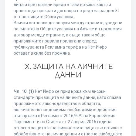
лица и претърпени вреди в тази връзка, както и
правото да прекрати договора по реда на раздел XI
от настоящите Общи условия.
Всички останали договорки между страните, уредени
по силата на Общите условия на Adwise и търговския
договор между страните, а също така и общо
приложимите правила прилагани според
публикуваната Рекламна тарифа на Нет Инфо
остават в сила без промяна.
IХ. ЗАЩИТА НА ЛИЧНИТЕ
ДАННИ
Чл. 10.
(1)
Нет Инфо се придържа към високи
стандарти при защита на личните данни, като спазва
приложимото законодателство в областта,
включително предприема необходимите действия
във връзка с Регламент 2016/679 на Европейския
Парламент и на Съвета от 27 април 2016 година
относно защитата на физическите лица във връзка с
обработването на лични данни и относно свободното