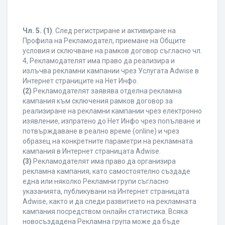
Чл. 5.
(1)
. След регистриране и активиране на
Профила на Рекламодател, приемане на Общите
условия и сключване на рамков договор съгласно чл.
4, Рекламодателят има право да реализира и
излъчва рекламни кампании чрез Услугата Adwise в
Интернет страниците на Нет Инфо.
(2)
Рекламодателят заявява отделна рекламна
кампания към сключения рамков договор за
реализиране на рекламни кампании чрез електронно
изявление, изпратено до Нет Инфо чрез попълване и
потвърждаване в реално време (online) и чрез
образец на конкретните параметри на рекламната
кампания в Интернет страницата Adwise.
(3)
Рекламодателят има право да организира
рекламна кампания, като самостоятелно създаде
една или няколко Рекламни групи съгласно
указанията, публикувани на Интернет страницата
Adwise, както и да следи развитието на рекламната
кампания посредством онлайн статистика. Всяка
новосъздадена Рекламна група може да бъде