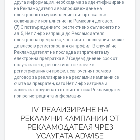
друга информация, необходима за идентифициране
на Рекламодателя и възпроизвеждане на
електронното му изявление във връзка със
сключване и изпълнение на Рамковия договор.
(7)
С потвърждението, респективно съгласието по
ал. 5, Нет Инфо изпраща до Рекламодателя
електронна препратка, чрез която последният може
да влезе в регистрирания си профил. В случай че
Рекламодателят не последва изпратената му
електронна препратка в 7 (седем) дневен срок от
получаването, респективно не влезе в
регистрирания си профил, сключеният рамков
договор за реализиране на рекламни кампании се
счита за прекратен, като Нет Инфо изтрива и
заличава получената от съответния Рекламодател
при регистрацията информация.
IV. РЕАЛИЗИРАНЕ НА
РЕКЛАМНИ КАМПАНИИ ОТ
РЕКЛАМОДАТЕЛЯ ЧРЕЗ
УСЛУГАТА ADWISE