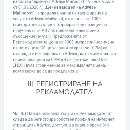
използва терминът Adwise Mailboost. 19. (нов в сила
от 01.03.2020 г.) „
Ценови модел на Adwise
Mailboost
“ - определя начина на тарифиране на
услугата Adwise Mailboost, а именно - на 1000
(хиляда) показвания на приоритетни позиции на
полученото от ABV потребителя електронно
съобщение (e-mail). Предложената от
Рекламодателите цена на 1000 импресии (наричана
в настоящите Общи условия за краткост CPM) се
въвежда в интерфейса на Adwise, като минималната
приемлива цена за CPM е 4 лв. (четири лева) без
ДДС. Няма ограничение за максималната цена,
която може да бъде предложена.
ІІІ. РЕГИСТРИРАНЕ НА
РЕКЛАМОДАТЕЛ.
Чл. 4.
(1)
За да използва Услугата, Рекламодателят
следва да регистрира собствен профил на Интернет
страницата Adwise, достъпна в реално време (on-