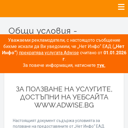
Общи условия -
Рекламодатели
Уважаеми рекламодатели, с настоящото съобщение
бихме искали да Ви уведомим, че „Нет Инфо“ ЕАД (
„Нет
Инфо“
)
прекратява услугата Adwise
считано от
01.01.2026
г
.
За повече информация, натиснете
тук.
ОБЩИ УСЛОВИЯ
ЗА ПОЛЗВАНЕ НА УСЛУГИТЕ,
ДОСТЪПНИ НА УЕБСАЙТА
WWW.ADWISE.BG
Настоящият документ съдържа условията за
ползване на предоставяните от „Нет Инфо“ ЕАД