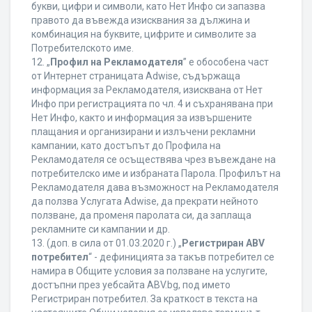
букви, цифри и символи, като Нет Инфо си запазва
правото да въвежда изисквания за дължина и
комбинация на буквите, цифрите и символите за
Потребителското име.
12. „
Профил на Рекламодателя
” е обособена част
от Интернет страницата Adwise, съдържаща
информация за Рекламодателя, изисквана от Нет
Инфо при регистрацията по чл. 4 и съхранявана при
Нет Инфо, както и информация за извършените
плащания и организирани и излъчени рекламни
кампании, като достъпът до Профила на
Рекламодателя се осъществява чрез въвеждане на
потребителско име и избраната Парола. Профилът на
Рекламодателя дава възможност на Рекламодателя
да ползва Услугата Adwise, да прекрати нейното
ползване, да променя паролата си, да заплаща
рекламните си кампании и др.
13. (доп. в сила от 01.03.2020 г.) „
Регистриран ABV
потребител
“ - дефиницията за такъв потребител се
намира в Общите условия за ползване на услугите,
достъпни през уебсайта ABV.bg, под името
Регистриран потребител. За краткост в текста на