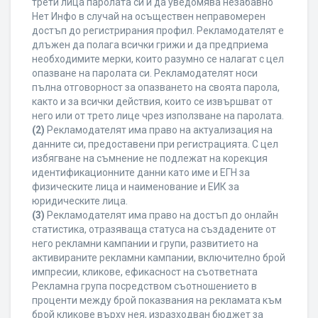
трети лица паролата си и да уведомява незабавно
Нет Инфо в случай на осъществен неправомерен
достъп до регистрирания профил. Рекламодателят е
длъжен да полага всички грижи и да предприема
необходимите мерки, които разумно се налагат с цел
опазване на паролата си. Рекламодателят носи
пълна отговорност за опазването на своята парола,
както и за всички действия, които се извършват от
него или от трето лице чрез използване на паролата.
(2)
Рекламодателят има право на актуализация на
данните си, предоставени при регистрацията. С цел
избягване на съмнение не подлежат на корекция
идентификационните данни като име и ЕГН за
физическите лица и наименование и ЕИК за
юридическите лица.
(3)
Рекламодателят има право на достъп до онлайн
статистика, отразяваща статуса на създадените от
него рекламни кампании и групи, развитието на
активираните рекламни кампании, включително брой
импресии, кликове, ефикасност на съответната
Рекламна група посредством съотношението в
проценти между брой показвания на рекламата към
брой кликове върху нея, изразходван бюджет за