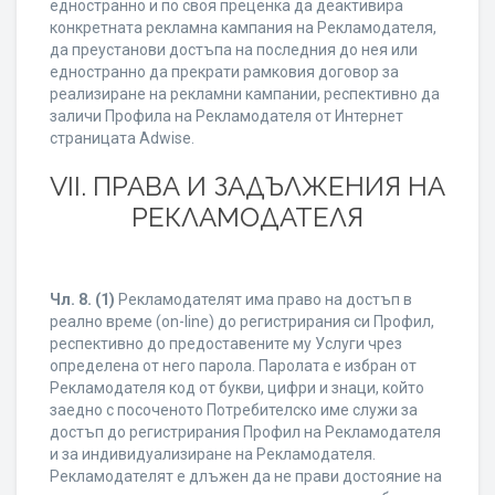
едностранно и по своя преценка да деактивира
конкретната рекламна кампания на Рекламодателя,
да преустанови достъпа на последния до нея или
едностранно да прекрати рамковия договор за
реализиране на рекламни кампании, респективно да
заличи Профила на Рекламодателя от Интернет
страницата Adwise.
VII. ПРАВА И ЗАДЪЛЖЕНИЯ НА
РЕКЛАМОДАТЕЛЯ
Чл. 8.
(1)
Рекламодателят има право на достъп в
реално време (on-line) до регистрирания си Профил,
респективно до предоставените му Услуги чрез
определена от него парола. Паролата е избран от
Рекламодателя код от букви, цифри и знаци, който
заедно с посоченото Потребителско име служи за
достъп до регистрирания Профил на Рекламодателя
и за индивидуализиране на Рекламодателя.
Рекламодателят е длъжен да не прави достояние на