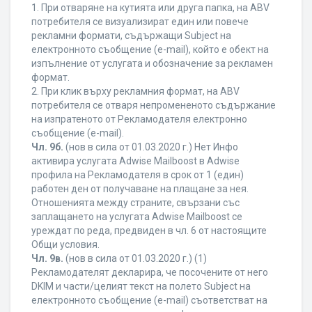
1. При отваряне на кутията или друга папка, на ABV
потребителя се визуализират един или повече
рекламни формати, съдържащи Subject на
електронното съобщение (e-mail), който е обект на
изпълнение от услугата и обозначение за рекламен
формат.
2. При клик върху рекламния формат, на ABV
потребителя се отваря непромененото съдържание
на изпратеното от Рекламодателя електронно
съобщение (e-mail).
Чл. 9б.
(нов в сила от 01.03.2020 г.) Нет Инфо
активира услугата Adwise Mailboost в Adwise
профила на Рекламодателя в срок от 1 (един)
работен ден от получаване на плащане за нея.
Отношенията между страните, свързани със
заплащането на услугата Adwise Mailboost се
уреждат по реда, предвиден в чл. 6 от настоящите
Общи условия.
Чл. 9в.
(нов в сила от 01.03.2020 г.) (1)
Рекламодателят декларира, че посочените от него
DKIM и части/целият текст на полето Subject на
електронното съобщение (e-mail) съответстват на