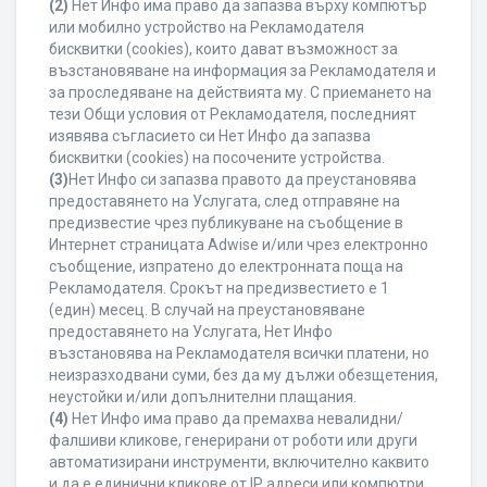
(2)
Нет Инфо има право да запазва върху компютър
или мобилно устройство на Рекламодателя
бисквитки (cookies), които дават възможност за
възстановяване на информация за Рекламодателя и
за проследяване на действията му. С приемането на
тези Общи условия от Рекламодателя, последният
изявява съгласието си Нет Инфо да запазва
бисквитки (cookies) на посочените устройства.
(3)
Нет Инфо си запазва правото да преустановява
предоставянето на Услугата, след отправяне на
предизвестие чрез публикуване на съобщение в
Интернет страницата Adwise и/или чрез електронно
съобщение, изпратено до електронната поща на
Рекламодателя. Срокът на предизвестието е 1
(един) месец. В случай на преустановяване
предоставянето на Услугата, Нет Инфо
възстановява на Рекламодателя всички платени, но
неизразходвани суми, без да му дължи обезщетения,
неустойки и/или допълнителни плащания.
(4)
Нет Инфо има право да премахва невалидни/
фалшиви кликове, генерирани от роботи или други
автоматизирани инструменти, включително каквито
и да е единични кликове от IP адреси или компютри,