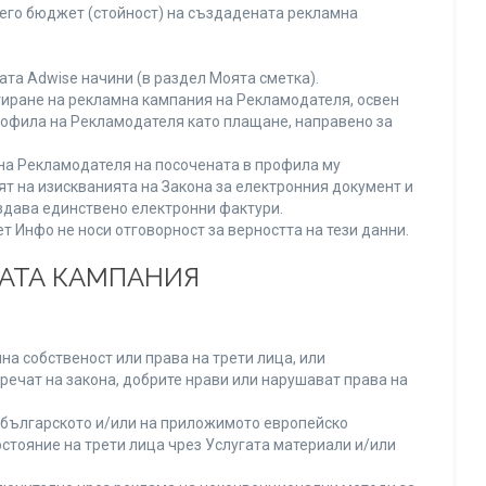
него бюджет (стойност) на създадената рекламна
та Adwise начини (в раздел Моята сметка).
тиране на рекламна кампания на Рекламодателя, освен
Профила на Рекламодателя като плащане, направено за
а на Рекламодателя на посочената в профила му
ят на изискванията на Закона за електронния документ и
издава единствено електронни фактури.
 Инфо не носи отговорност за верността на тези данни.
НАТА КАМПАНИЯ
а собственост или права на трети лица, или
речат на закона, добрите нрави или нарушават права на
българското и/или на приложимото европейско
стояние на трети лица чрез Услугата материали и/или