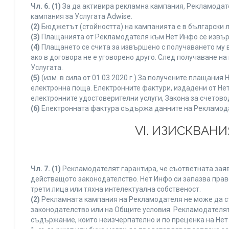
Чл. 6.
(1)
За да активира рекламна кампания, Рекламодате
кампания за Услугата Adwise.
(2)
Бюджетът (стойността) на кампанията е в български 
(3)
Плащанията от Рекламодателя към Нет Инфо се извършв
(4)
Плащането се счита за извършено с получаването му в
ако в договора не е уговорено друго. След получаване н
Услугата.
(5)
(изм. в сила от 01.03.2020 г.) За получените плащан
електронна поща. Електронните фактури, издадени от Нет
електронните удостоверителни услуги, Закона за счетово
(6)
Електронната фактура съдържа данните на Рекламодате
VI. ИЗИСКВАН
Чл. 7.
(1)
Рекламодателят гарантира, че съответната заяв
действащото законодателство. Нет Инфо си запазва право
трети лица или тяхна интелектуална собственост.
(2)
Рекламната кампания на Рекламодателя не може да с
законодателство или на Общите условия. Рекламодателят
съдържание, които неизчерпателно и по преценка на Нет