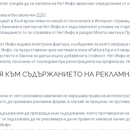
лят следва да се заплати на Нет Инфо авансово определения от 
лева и без включен ДДС.
ат в български лева по някой от посочените в Интернет страница
 банковата сметка на Нет Инфо и е задължително условие за стар
а плащането то се отразява от Нет Инфо в раздел Моята сметка в 
ия Нет Инфо издава електрона фактура, съобщение за която изпращ
 Инфо, са предоставени чрез системата www.eFaktura.bg и отговар
дството и Закона за данък върху добавената стойност. Нет Инфо 
ля, посочени от последния при регистрацията на профила му. Нет
ИЯ КЪМ СЪДЪРЖАНИЕТО НА РЕКЛАМ
ена от него рекламна кампания не нарушава права на интелектуалн
то да премахва рекламни форми, в случай че прецени, че противо
ъдържа или да препраща към съдържание, което противоречи на 
 се задължава да не рекламира и да не прави по никакъв начин до
 Инфо: