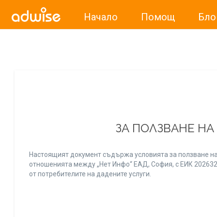
Начало
Помощ
Бло
Уважаеми рекламодатели, с настоящото съобщение бих
ЗА ПОЛЗВАНЕ НА
Настоящият документ съдържа условията за ползване на
отношенията между „Нет Инфо“ ЕАД, София, с ЕИК 20263256
от потребителите на дадените услуги.