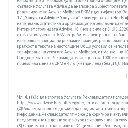
изпратените от Рекламодателя електронни съобщения (e-
съгласие Услугата Adwise да анализира Subject полетата
реализиране на Adwise Mailboost DKIM идентификатор. За
17. „
Услугата Adwise/ Услугата
“ е осигурената от Нет И
излъчване, статистика и организация на рекламни кампан
Интернет страницата Adwise. 18. (нов в сила от 01.03..2020 
от тях и получени от ABV потребител електронни съобщен
извършва в специални рекламни позиции, разположени в г
краткост в текста на настоящите Общи условия се използва 
тарифиране на услугата Adwise Mailboost, а именно - на 
Предложената от Рекламодателите цена на 1000 импресии
приемлива цена за CPM е 4 лв. (четири лева) без ДДС. 
Чл. 4.
(1)
За да използва Услугата, Рекламодателят следва
https://www.adwise.bg/auth/register, като следва конкр
(2)
Рекламодателят е длъжен да предостави пълни и верни
Инфо данни. Рекламодателят може да коригира и актуал
предоставяне на данни за фактура (с изключение на случа
(3)
С приемане на настоящите Общи условия Рекламодателя