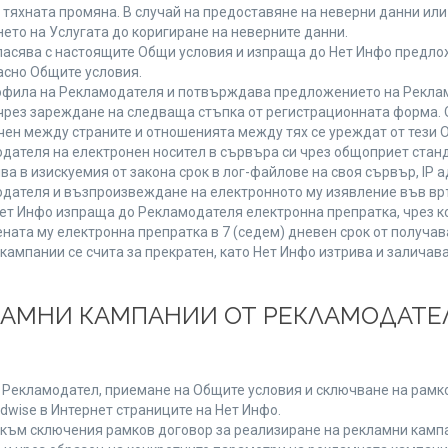
от тяхната промяна. В случай на предоставяне на неверни данни и
ето на Услугата до коригиране на неверните данни.
ласява с настоящите Общи условия и изпраща до Нет Инфо предлож
асно Общите условия.
фила на Рекламодателя и потвърждава предложението на Реклам
чрез зареждане на следваща стъпка от регистрационната форма. 
чен между страните и отношенията между тях се уреждат от тези 
дателя на електронен носител в сървъра си чрез общоприет станд
в изискуемия от закона срок в лог-файлове на своя сървър, IP ад
ателя и възпроизвеждане на електронното му изявление във връ
Нет Инфо изпраща до Рекламодателя електронна препратка, чрез к
ната му електронна препратка в 7 (седем) дневен срок от получав
кампании се счита за прекратен, като Нет Инфо изтрива и залича
КЛАМНИ КАМПАНИИ ОТ РЕКЛАМОДАТЕЛ
а Рекламодател, приемане на Общите условия и сключване на рамко
dwise в Интернет страниците на Нет Инфо.
ъм сключения рамков договор за реализиране на рекламни кампа