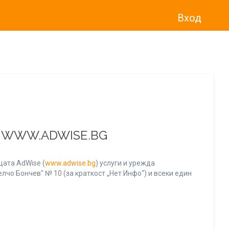
Вход
о“
)
прекратява услугата Adwise
считано от
01.01.2026 г
.
А WWW.ADWISE.BG
ата AdWise (
www.adwise.bg
) услуги и урежда
лчо Бончев" № 10 (за краткост „Нет Инфо“) и всеки един