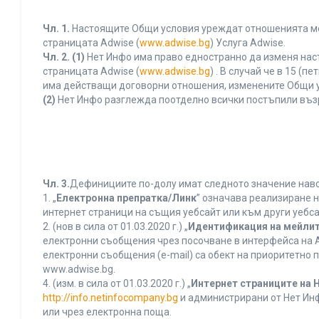
Чл. 1.
Настоящите Общи условия уреждат отношенията межд
страницата Adwise (
www.adwise.bg
) Услуга Adwise.
Чл. 2.
(1)
Нет Инфо има право едностранно да изменя нас
страницата Adwise (
www.adwise.bg
) . В случай че в 15 
има действащи договорни отношения, изменените Общи у
(2)
Нет Инфо разглежда поотделно всички постъпили въз
Чл. 3.
Дефинициите по-долу имат следното значение нався
1. „
Електронна препратка/Линк
” означава реализиране 
интернет страници на същия уебсайт или към други уебса
2. (нов в сила от 01.03.2020 г.) „
Идентификация на мейлит
електронни съобщения чрез посочване в интерфейса на A
електронни съобщения (e-mail) са обект на приоритетно п
www.adwise.bg.
4. (изм. в сила от 01.03.2020 г.) „
Интернет страниците на 
http://info.netinfocompany.bg
и администрирани от Нет Инф
или чрез електронна поща.