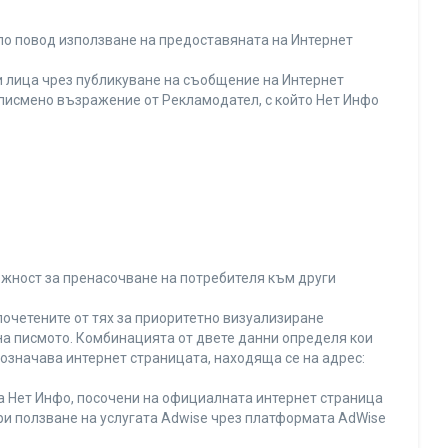
по повод използване на предоставяната на Интернет
 лица чрез публикуване на съобщение на Интернет
и писмено възражение от Рекламодател, с който Нет Инфо
ожност за пренасочване на потребителя към други
почетените от тях за приоритетно визуализиране
на писмото. Комбинацията от двете данни определя кои
 означава интернет страницата, находяща се на адрес:
на Нет Инфо, посочени на официалната интернет страница
ри ползване на услугата Adwise чрез платформата AdWise