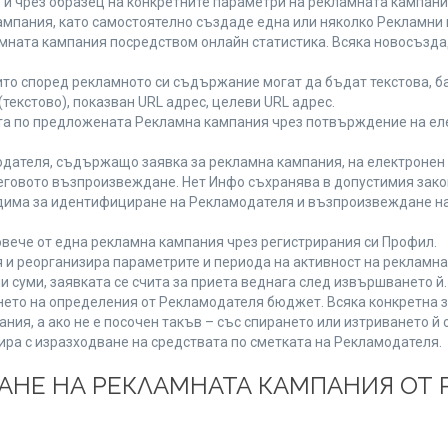
 и чрез образец на конкретните параметри на рекламната кампани
мпания, като самостоятелно създаде една или няколко Рекламни г
ламната кампания посредством онлайн статистика. Всяка новосъзд
то според рекламното си съдържание могат да бъдат текстова, ба
(текстово), показван URL адрес, целеви URL адрес.
та по предложената Рекламна кампания чрез потвърждение на ел
дателя, съдържащо заявка за рекламна кампания, на електронен 
говото възпроизвеждане. Нет Инфо съхранява в допустимия законе
одима за идентифициране на Рекламодателя и възпроизвеждане на
вече от една рекламна кампания чрез регистрирания си Профил.
и реорганизира параметрите и периода на активност на рекламна
и суми, заявката се счита за приета веднага след извършването й
ането на определения от Рекламодателя бюджет. Всяка конкретна 
ия, а ако не е посочен такъв – със спирането или изтриването й 
ира с изразходване на средствата по сметката на Рекламодателя.
ЩАНЕ НА РЕКЛАМНАТА КАМПАНИЯ ОТ