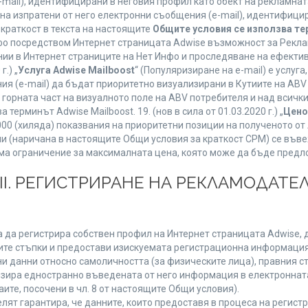
mail), идентифицирани в неговия профил като обект на рекламнат
 на изпратени от него електронни съобщения (e-mail), идентифиц
 краткост в текста на настоящите
Общите условия се използва т
нфо посредством Интернет страницата Adwise възможност за Рекла
ии в Интернет страниците на Нет Инфо и проследяване на ефектив
г.) „
Услуга Adwise Mailboost
“ (Популяризиране на e-mail) е услу
ия (e-mail) да бъдат приоритетно визуализирани в Кутиите на AB
орната част на визуалното поле на ABV потребителя и над всички 
терминът Adwise Mailboost. 19. (нов в сила от 01.03.2020 г.) „
Цено
1000 (хиляда) показвания на приоритетни позиции на полученото о
 (наричана в настоящите Общи условия за краткост CPM) се въве
Няма ограничение за максималната цена, която може да бъде предл
ІІІ. РЕГИСТРИРАНЕ НА РЕКЛАМОДАТЕЛ
 да регистрира собствен профил на Интернет страницата Adwise, д
етните стъпки и предостави изискуемата регистрационна информация
 данни относно самоличността (за физическите лица), правния ста
изира едностранно въведената от него информация в електроннат
ите, посочени в чл. 8 от настоящите Общи условия).
т гарантира, че данните, които предоставя в процеса на регистра