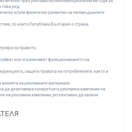
включително чрез реклама на неконвенционални методи за
 това ред;
хическо и/или физическо развитие на ненавършилите
тове, по които Република България е страна;
туляра на правото;
тройват или ограничават функционирането на
уренцията, защита правата на потребителите, както и
и визията на рекламните материали.
нка да деактивира конкретната рекламна кампания на
не на рекламни кампании, респективно да заличи
АТЕЛЯ