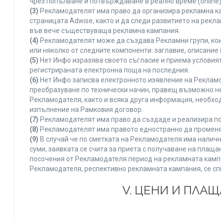
чрез попълване и потвърждаване в реално време (online)
(3)
Рекламодателят има право да организира рекламна ка
страницата Adwise, както и да следи развитието на рек
във вече съществуваща рекламна кампания.
(4)
Рекламодателят може да създава Рекламни групи, кои
или няколко от следните компоненти: заглавие, описание 
(5)
Нет Инфо изразява своето съгласие и приема условия
регистрираната електронна поща на последния.
(6)
Нет Инфо записва електронното изявление на Рекламо
преобразуване по технически начин, правещ възможно не
Рекламодателя, както и всяка друга информация, необх
изпълнение на Рамковия договор.
(7)
Рекламодателят има право да създаде и реализира по
(8)
Рекламодателят има правото едностранно да променя 
(9)
В случай че по сметката на Рекламодателя има наличн
суми, заявката се счита за приета с получаване на плащ
посочения от Рекламодателя период на рекламната кампан
Рекламодателя, респективно рекламната кампания, се сп
V. ЦЕНИ И ПЛА