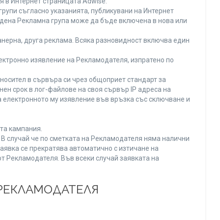
я в Интернет страницата Adwise.
рупи съгласно указанията, публикувани на Интернет
адена Рекламна група може да бъде включена в нова или
нерна, друга реклама. Всяка разновидност включва един
ектронно изявление на Рекламодателя, изпратено по
носител в сървъра си чрез общоприет стандарт за
н срок в лог-файлове на своя сървър IP адреса на
 електронното му изявление във връзка със сключване и
та кампания.
. В случай че по сметката на Рекламодателя няма налични
заявка се прекратява автоматично с изтичане на
от Рекламодателя. Във всеки случай заявката на
 РЕКЛАМОДАТЕЛЯ