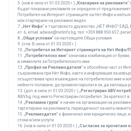
5. (нов в сила от 01.03.2020 г.) „
Класиране на рекламите
“
бъдат показани рекламите се определя от предложението 
Потребител на Интернет страниците на Нет Инфо и изпъ
или стартиране на рекламно видео.
7. „
Нет Инфо
” е търговското дружество „НЕТ ИНФО” ЕАД, 
ет. 6, еmail: adwise@netinfo.bg, тел: +359 888 950 657, 
8. „
Общи условия
” са настоящите Общи условия.
9. (отм. В сила от 01.03.2020 г.)
10. „
Потребител на Интернет страниците на Нет Инфо/
11. „
Потребителско име
“ означава комбинация от букви
и символите за Потребителското име.
12. „
Профил на Рекламодателя
” е обособена част от И
съхранявана при Нет Инфо, както и информация за извъ
осъществява чрез въвеждане на потребителско име и из
нейното ползване, да променя паролата си, да заплаща р
13. (доп. в сила от 01.03.2020 г.) „
Регистриран ABV потре
ABV.bg, под името Регистриран потребител. За краткост 
14. „
Рекламна група
“ е начин на организация на реклам
таргетиране на рекламата, периодичност на излъчването 
15. „
Рекламодател
” е физическо или юридическо лице, 
стоки и/или услуги.
16. (нов в сила от 01.03.2020 г.) „
Съгласие за прочитане н