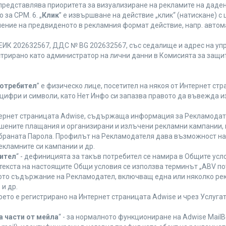
 представлява приоритета за визуализиране на рекламите на даден
за CPM. 6. „
Клик
” е извършване на действие „клик“ (натискане) 
лнение на предвиденото в рекламния формат действие, напр. авт
ЕИК 202632567, ДДС № BG 202632567, със седалище и адрес на упра
регистрирано като администратор на лични данни в Комисията за защи
Потребител
” е физическо лице, посетител на някоя от Интернет стр
, цифри и символи, като Нет Инфо си запазва правото да въвежда 
нтернет страницата Adwise, съдържаща информация за Рекламодател
ршените плащания и организирани и излъчени рекламни кампании,
браната Парола. Профилът на Рекламодателя дава възможност на 
екламните си кампании и др.
бител
“ - дефиницията за такъв потребител се намира в Общите усло
в текста на настоящите Общи условия се използва терминът „ABV по
ното съдържание на Рекламодател, включващ една или няколко рек
и др.
което е регистрирано на Интернет страницата Adwise и чрез Услуг
а части от мейла
“ - за нормалното функциониране на Adwise MailB