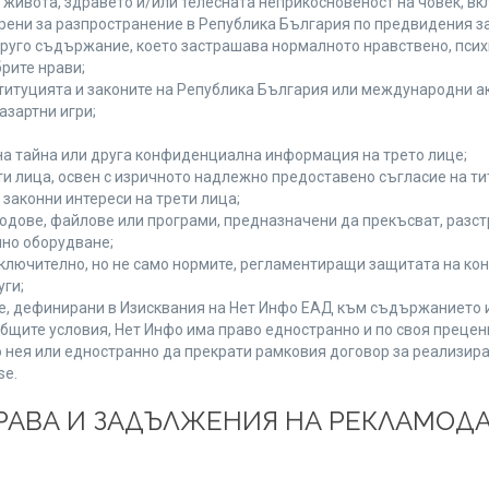
а живота, здравето и/или телесната неприкосновеност на човек, 
брени за разпространение в Република България по предвидения за
 друго съдържание, което застрашава нормалното нравствено, пси
рите нрави;
титуцията и законите на Република България или международни ак
азартни игри;
на тайна или друга конфиденциална информация на трето лице;
ети лица, освен с изричното надлежно предоставено съгласие на ти
законни интереси на трети лица;
одове, файлове или програми, предназначени да прекъсват, разс
но оборудване;
ключително, но не само нормите, регламентиращи защитата на конк
уги;
se, дефинирани в Изисквания на Нет Инфо ЕАД към съдържанието 
бщите условия, Нет Инфо има право едностранно и по своя преце
 нея или едностранно да прекрати рамковия договор за реализира
se.
 ПРАВА И ЗАДЪЛЖЕНИЯ НА РЕКЛАМОД