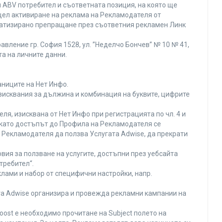
 ABV потребител и съответната позиция, на която ще
с цел активиране на реклама на Рекламодателя от
оматизирано препращане през съответния рекламен Линк
вление гр. София 1528, ул. ”Неделчо Бончев” № 10 № 41,
та на личните данни.
аниците на Нет Инфо.
изисквания за дължина и комбинация на буквите, цифрите
я, изисквана от Нет Инфо при регистрацията по чл. 4 и
 като достъпът до Профила на Рекламодателя се
Рекламодателя да ползва Услугата Adwise, да прекрати
вия за ползване на услугите, достъпни през уебсайта
требител“.
лами и набор от специфични настройки, напр.
ата Adwise организира и провежда рекламни кампании на
oost е необходимо прочитане на Subject полето на