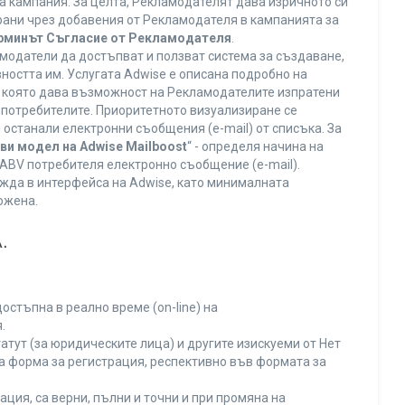
а кампания. За целта, Рекламодателят дава изричното си
ирани чрез добавения от Рекламодателя в кампанията за
ерминът Съгласие от Рекламодателя
.
модатели да достъпват и ползват система за създаване,
ността им. Услугата Adwise е описана подробно на
га, която дава възможност на Рекламодателите изпратени
V потребителите. Приоритетното визуализиране се
останали електронни съобщения (e-mail) от списъка. За
ви модел на Adwise Mailboost
“ - определя начина на
т ABV потребителя електронно съобщение (e-mail).
жда в интерфейса на Adwise, като минималната
ожена.
.
остъпна в реално време (on-line) на
.
тут (за юридическите лица) и другите изискуеми от Нет
а форма за регистрация, респективно във формата за
ция, са верни, пълни и точни и при промяна на