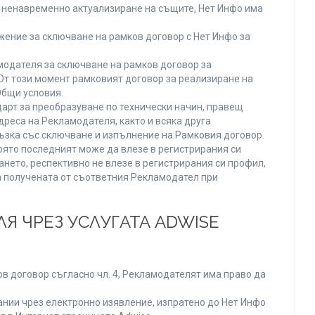
ли ненавременно актуализиране на същите, Нет Инфо има
ение за сключване на рамков договор с Нет Инфо за
одателя за сключване на рамков договор за
От този момент рамковият договор за реализиране на
Общи условия.
арт за преобразуване по технически начин, правещ
реса на Рекламодателя, както и всяка друга
зка със сключване и изпълнение на Рамковия договор.
оято последният може да влезе в регистрирания си
ането, респективно не влезе в регистрирания си профил,
ва получената от съответния Рекламодател при
Я ЧРЕЗ УСЛУГАТА ADWISE
в договор съгласно чл. 4, Рекламодателят има право да
нии чрез електронно изявление, изпратено до Нет Инфо