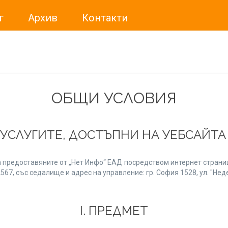
г
Архив
Контакти
ме искали да Ви уведомим, че „Нет Инфо“ ЕАД (
„Нет Инф
За повече информация, натиснете
тук.
ОБЩИ УСЛОВИЯ
 УСЛУГИТЕ, ДОСТЪПНИ НА УЕБСАЙТ
 предоставяните от „Нет Инфо“ ЕАД посредством интернет страниц
7, със седалище и адрес на управление: гр. София 1528, ул. "Неде
І. ПРЕДМЕТ