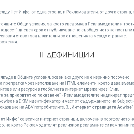
у Нет Инфо, от една страна, и Рекламодатели, от друга страна, 
тоящите Общи условия, за което уведомява Рекламодатели и трети
(петнадесет) дневен срок от публикуване на съобщението не постъп
словия стават задължителни за отношенията между страните.
ражения.
ІІ. ДЕФИНИЦИИ
къде в Общите условия, освен ако друго не е изрично посочено:
на препратка чрез използване на HTML елементи, което дава възм
йтове или ресурси в глобалната интернет мрежа чрез Клик.
е за приоритетно показване
“ - Рекламодателите индикират пред
dwise на DKIM идентификатор и част от съдържанието на Subject 
оказване на ABV потребителите. 3. „
Интернет страницата Adwise
”
Нет Инфо
” са всички интернет страници, включени в портфолиото 
о, на които Рекламодателят реализира рекламните си кампании п