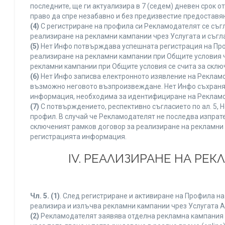
последните, ще ги актуализира в 7 (седем) дневен срок 
право да спре незабавно и без предизвестие предоставян
(4)
С регистриране на профила си Рекламодателят се съг
реализиране на рекламни кампании чрез Услугата и съгл
(5)
Нет Инфо потвърждава успешната регистрация на Про
реализиране на рекламни кампании при Общите условия 
рекламни кампании при Общите условия се счита за склю
(6)
Нет Инфо записва електронното изявление на Рекламо
възможно неговото възпроизвеждане. Нет Инфо съхранява 
информация, необходима за идентифициране на Рекламод
(7)
С потвърждението, респективно съгласието по ал. 5, 
профил. В случай че Рекламодателят не последва изпрате
сключеният рамков договор за реализиране на рекламни 
регистрацията информация.
IV. РЕАЛИЗИРАНЕ НА РЕ
Чл. 5.
(1)
. След регистриране и активиране на Профила н
реализира и излъчва рекламни кампании чрез Услугата A
(2)
Рекламодателят заявява отделна рекламна кампания к