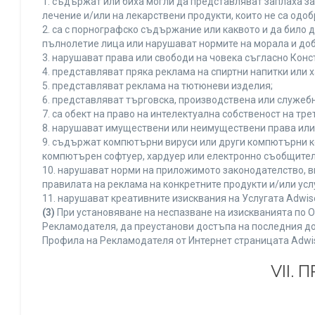
1. съдържат или биха могли да представляват заплаха з
лечение и/или на лекарствени продукти, които не са одо
2. са с порнографско съдържание или каквото и да било
пълнолетие лица или нарушават нормите на морала и доб
3. нарушават права или свободи на човека съгласно Конс
4. представляват пряка реклама на спиртни напитки или х
5. представляват реклама на тютюневи изделия;
6. представляват търговска, производствена или служеб
7. са обект на право на интелектуална собственост на тр
8. нарушават имуществени или неимуществени права или 
9. съдържат компютърни вируси или други компютърни к
компютърен софтуер, хардуер или електронно съобщител
10. нарушават норми на приложимото законодателство, в
правилата на реклама на конкретните продукти и/или усл
11. нарушават креативните изисквания на Услугата Adwi
(3)
При установяване на неспазване на изискванията по О
Рекламодателя, да преустанови достъпа на последния до
Профила на Рекламодателя от Интернет страницата Adwi
VII.