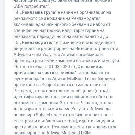
настоящите Общи условия се използва терминът
„ABV потребител“.
14. „
Рекламна група
“ е начин на организация на
рекламното съдържание на Рекламодател,
включващ една или няколко реклами и набор от
специфични настройки, напр. таргетиране на
рекламата, периодичност на излъчването и др.
15. „
Рекламодател
” е физическо или юридическо
лице, което е регистрирано на Интернет страницата
Adwise и чрез Услугата Adwise организира и
провежда рекламни кампании на стоки и/или услуги.
16. (нов в сила от 01.03.2020 г.) „
Съгласие за
прочитане на части от мейла
“ - за нормалното
функциониране на Adwise MailBoost е необходимо
прочитане на Subject полето на изпратените от
Рекламодателя електронни съобщения (e-mail),
идентифицирани в неговия профил като обект на
рекламната кампания. За целта, Рекламодателят
дава изричното си съгласие Услугата Adwise да
анализира Subject полетата на изпратени от него
електронни съобщения (e-mail), идентифицирани
чрез добавения от Рекламодателя в кампанията за
реализиране на Adwise Mailboost DKIM