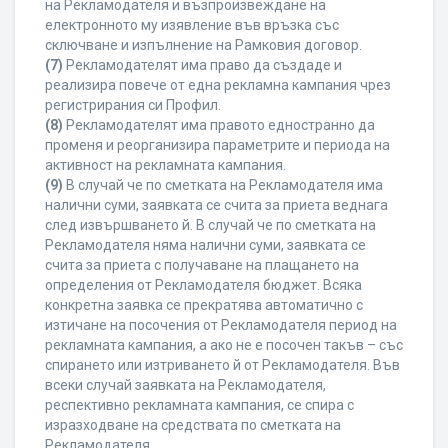
на Рекламодателя и възпроизвеждане на
електронното му изявление във връзка със
сключване и изпълнение на Рамковия договор.
(7)
Рекламодателят има право да създаде и
реализира повече от една рекламна кампания чрез
регистрирания си Профил.
(8)
Рекламодателят има правото едностранно да
променя и реорганизира параметрите и периода на
активност на рекламната кампания.
(9)
В случай че по сметката на Рекламодателя има
налични суми, заявката се счита за приета веднага
след извършването й. В случай че по сметката на
Рекламодателя няма налични суми, заявката се
счита за приета с получаване на плащането на
определения от Рекламодателя бюджет. Всяка
конкретна заявка се прекратява автоматично с
изтичане на посочения от Рекламодателя период на
рекламната кампания, а ако не е посочен такъв – със
спирането или изтриването й от Рекламодателя. Във
всеки случай заявката на Рекламодателя,
респективно рекламната кампания, се спира с
изразходване на средствата по сметката на
Рекламодателя.