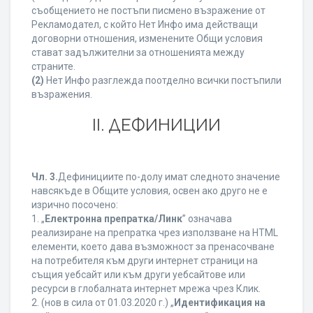
съобщението не постъпи писмено възражение от
Рекламодател, с който Нет Инфо има действащи
договорни отношения, изменените Общи условия
стават задължителни за отношенията между
страните.
(2)
Нет Инфо разглежда поотделно всички постъпили
възражения.
ІІ. ДЕФИНИЦИИ
Чл. 3.
Дефинициите по-долу имат следното значение
навсякъде в Общите условия, освен ако друго не е
изрично посочено:
1. „
Електронна препратка/Линк
” означава
реализиране на препратка чрез използване на HTML
елементи, което дава възможност за пренасочване
на потребителя към други интернет страници на
същия уебсайт или към други уебсайтове или
ресурси в глобалната интернет мрежа чрез Клик.
2. (нов в сила от 01.03.2020 г.) „
Идентификация на