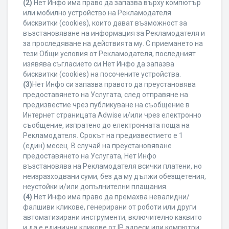
(2)
Нет Инфо има право да запазва върху компютър
или мобилно устройство на Рекламодателя
бисквитки (cookies), които дават възможност за
възстановяване на информация за Рекламодателя и
за проследяване на действията му. С приемането на
тези Общи условия от Рекламодателя, последният
изявява съгласието си Нет Инфо да запазва
бисквитки (cookies) на посочените устройства.
(3)
Нет Инфо си запазва правото да преустановява
предоставянето на Услугата, след отправяне на
предизвестие чрез публикуване на съобщение в
Интернет страницата Adwise и/или чрез електронно
съобщение, изпратено до електронната поща на
Рекламодателя. Срокът на предизвестието е 1
(един) месец. В случай на преустановяване
предоставянето на Услугата, Нет Инфо
възстановява на Рекламодателя всички платени, но
неизразходвани суми, без да му дължи обезщетения,
неустойки и/или допълнителни плащания.
(4)
Нет Инфо има право да премахва невалидни/
фалшиви кликове, генерирани от роботи или други
автоматизирани инструменти, включително каквито
и да е единични кликове от IP адреси или компютри,