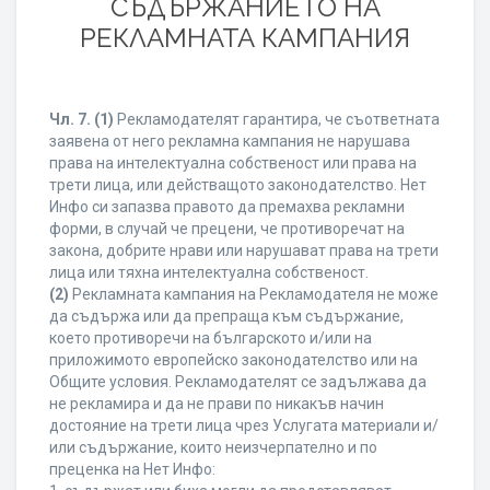
СЪДЪРЖАНИЕТО НА
РЕКЛАМНАТА КАМПАНИЯ
Чл. 7.
(1)
Рекламодателят гарантира, че съответната
заявена от него рекламна кампания не нарушава
права на интелектуална собственост или права на
трети лица, или действащото законодателство. Нет
Инфо си запазва правото да премахва рекламни
форми, в случай че прецени, че противоречат на
закона, добрите нрави или нарушават права на трети
лица или тяхна интелектуална собственост.
(2)
Рекламната кампания на Рекламодателя не може
да съдържа или да препраща към съдържание,
което противоречи на българското и/или на
приложимото европейско законодателство или на
Общите условия. Рекламодателят се задължава да
не рекламира и да не прави по никакъв начин
достояние на трети лица чрез Услугата материали и/
или съдържание, които неизчерпателно и по
преценка на Нет Инфо: