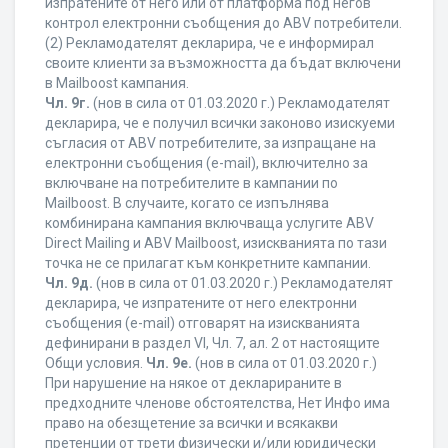
изпратените от него или от платформа под негов
контрол електронни съобщения до ABV потребители.
(2) Рекламодателят декларира, че е информирал
своите клиенти за възможността да бъдат включени
в Mailboost кампания.
Чл. 9г.
(нов в сила от 01.03.2020 г.) Рекламодателят
декларира, че е получил всички законово изискуеми
съгласия от ABV потребителите, за изпращане на
електронни съобщения (e-mail), включително за
включване на потребителите в кампании по
Mailboost. В случаите, когато се изпълнява
комбинирана кампания включваща услугите ABV
Direct Mailing и ABV Mailboost, изискванията по тази
точка не се прилагат към конкретните кампании.
Чл. 9д.
(нов в сила от 01.03.2020 г.) Рекламодателят
декларира, че изпратените от него електронни
съобщения (e-mail) отговарят на изискванията
дефинирани в раздел VI, Чл. 7, ал. 2 от настоящите
Общи условия.
Чл. 9е.
(нов в сила от 01.03.2020 г.)
При нарушение на някое от декларираните в
предходните членове обстоятелства, Нет Инфо има
право на обезщетение за всички и всякакви
претенции от трети физически и/или юридически