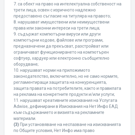
7. са обект на право на интелектуална собственост на
трети лица, освен с изричното надлежно
предоставено съгласие на титуляра на правото;
8. нарушават имуществени или неимуществени
права или законни интереси на трети лица;
9. съдържат компютърни вируси или други
компютърни кодове, файлове или програми,
предназначени да прекъсват, разстройват или
ограничават функционирането на компютърен
софтуер, хардуер или електронно съобщително
оборудване;
10. нарушават норми на приложимото
законодателство, включително, но не само нормите,
регламентиращи защитата на конкуренцията,
защита правата на потребителите, както и правилата
на реклама на конкретните продукти и/или услуги;
11. нарушават креативните изисквания на Услугата
Adwise, дефинирани в Изисквания на Нет Инфо ЕАД
към съдържанието и визията на рекламните
материали.
(3)
При установяване на неспазване на изискванията
по Общите условия, Нет Инфо има право