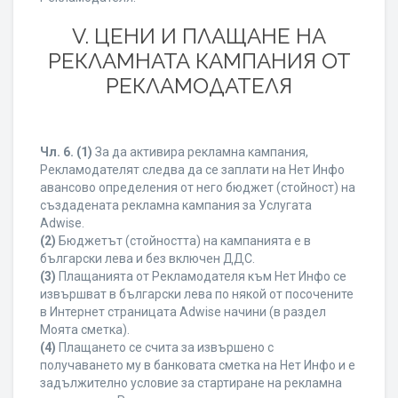
V. ЦЕНИ И ПЛАЩАНЕ НА
РЕКЛАМНАТА КАМПАНИЯ ОТ
РЕКЛАМОДАТЕЛЯ
Чл. 6.
(1)
За да активира рекламна кампания,
Рекламодателят следва да се заплати на Нет Инфо
авансово определения от него бюджет (стойност) на
създадената рекламна кампания за Услугата
Adwise.
(2)
Бюджетът (стойността) на кампанията е в
български лева и без включен ДДС.
(3)
Плащанията от Рекламодателя към Нет Инфо се
извършват в български лева по някой от посочените
в Интернет страницата Adwise начини (в раздел
Моята сметка).
(4)
Плащането се счита за извършено с
получаването му в банковата сметка на Нет Инфо и е
задължително условие за стартиране на рекламна