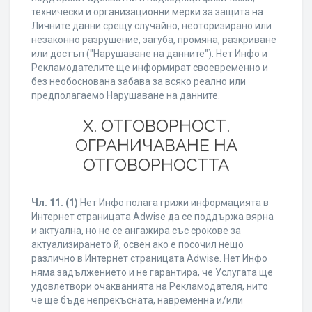
технически и организационни мерки за защита на
Личните данни срещу случайно, неоторизирано или
незаконно разрушение, загуба, промяна, разкриване
или достъп ("Нарушаване на данните"). Нет Инфо и
Рекламодателите ще информират своевременно и
без необоснована забава за всяко реално или
предполагаемо Нарушаване на данните.
X. ОТГОВОРНОСТ.
ОГРАНИЧАВАНЕ НА
ОТГОВОРНОСТТА
Чл. 11.
(1)
Нет Инфо полага грижи информацията в
Интернет страницата Adwise да се поддържа вярна
и актуална, но не се ангажира със срокове за
актуализирането й, освен ако е посочил нещо
различно в Интернет страницата Adwise. Нет Инфо
няма задължението и не гарантира, че Услугата ще
удовлетвори очакванията на Рекламодателя, нито
че ще бъде непрекъсната, навременна и/или