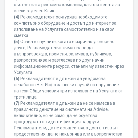
съответната рекламна кампания, както и цената за
всеки отделен Клик.
(4)
Рекламодателят осигурява необходимото
компютърно оборудване и достъп до интернет за
използване на Услугата самостоятелно и за своя
сметка.
(5)
Освен в случаите, когато е изрично уговорено
друго, Рекламодателят няма право да
възпроизвежда, променя, заличава, публикува,
разпространява и разгласява по друг начин
информационните ресурси, станали му известни чрез
Услугата.
(6)
Рекламодателят е длъжен да уведомява
незабавно Нет Инфо за всеки случай на нарушение
на тези Общи условия при използване на Услугата от
трети лица.
(7)
Рекламодателят е длъжен да не се намесва в
правилното действие на системата на Adwise,
включително, но не само: да не осуетява
процедурата по идентификация на други
Рекламодатели; да не осъществява достъп извън
предоставения; да не накърнява или възпрепятства