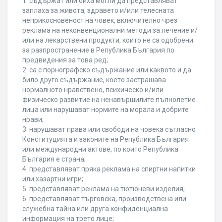
1. съдържат или биха могли да представляват
заплаха за живота, здравето и/или телесната
неприкосновеност на човек, включително чрез
реклама на неконвенционални методи за лечение и/
или на лекарствени продукти, които не са одобрени
за разпространение в Република България по
предвидения за това ред;
2. са с порнографско съдържание или каквото и да
било друго съдържание, което застрашава
нормалното нравствено, психическо и/или
физическо развитие на ненавършилите пълнолетие
лица или нарушават нормите на морала и добрите
нрави;
3. нарушават права или свободи на човека съгласно
Конституцията и законите на Република България
или международни актове, по които Република
България е страна;
4. представляват пряка реклама на спиртни напитки
или хазартни игри;
5. представляват реклама на тютюневи изделия;
6. представляват търговска, производствена или
служебна тайна или друга конфиденциална
информация на трето лице;