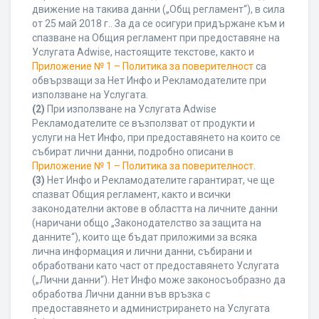
движение на такива данни („Общ регламент“), в сила
от 25 май 2018 г.. За да се осигури придържане към и
спазване на Общия регламент при предоставяне на
Услугата Adwise, настоящите текстове, както и
Приложение № 1 – Политика за поверителност
са
обвързващи за Нет Инфо и Рекламодателите при
използване на Услугата.
(2)
При използване на Услугата Adwise
Рекламодателите се възползват от продукти и
услуги на Нет Инфо, при предоставянето на които се
събират лични данни, подробно описани в
Приложение № 1 – Политика за поверителност
.
(3)
Нет Инфо и Рекламодателите гарантират, че ще
спазват Общия регламент, както и всички
законодателни актове в областта на личните данни
(наричани общо „Законодателство за защита на
данните“), които ще бъдат приложими за всяка
лична информация и лични данни, събирани и
обработвани като част от предоставянето Услугата
(„Лични данни“). Нет Инфо може законосъобразно да
обработва Лични данни във връзка с
предоставянето и администрирането на Услугата