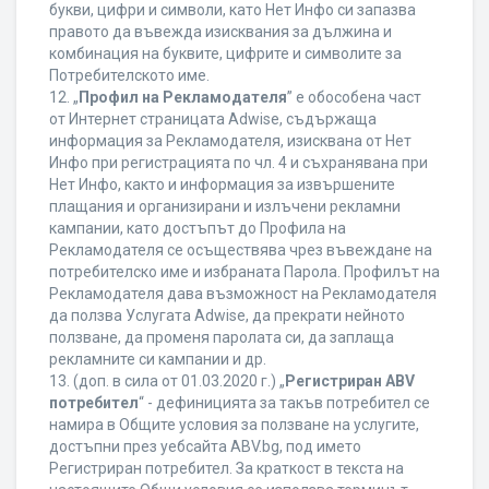
букви, цифри и символи, като Нет Инфо си запазва
правото да въвежда изисквания за дължина и
комбинация на буквите, цифрите и символите за
Потребителското име.
12. „
Профил на Рекламодателя
” е обособена част
от Интернет страницата Adwise, съдържаща
информация за Рекламодателя, изисквана от Нет
Инфо при регистрацията по чл. 4 и съхранявана при
Нет Инфо, както и информация за извършените
плащания и организирани и излъчени рекламни
кампании, като достъпът до Профила на
Рекламодателя се осъществява чрез въвеждане на
потребителско име и избраната Парола. Профилът на
Рекламодателя дава възможност на Рекламодателя
да ползва Услугата Adwise, да прекрати нейното
ползване, да променя паролата си, да заплаща
рекламните си кампании и др.
13. (доп. в сила от 01.03.2020 г.) „
Регистриран ABV
потребител
“ - дефиницията за такъв потребител се
намира в Общите условия за ползване на услугите,
достъпни през уебсайта ABV.bg, под името
Регистриран потребител. За краткост в текста на