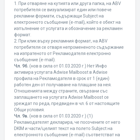
1. При отваряне на кутията или друга папка, на ABV
потребителя се визуализират един или повече
рекламни формати, съдържащи Subject на
електронното съобщение (e-mail), който е обект на
изпълнение от услугата и обозначение за рекламен
формат.
2. При клик върху рекламния формат, на ABV
потребителя се отваря непромененото съдържание
на изпратеното от Рекламодателя електронно
съобщение (e-mail).
Чл. 9б.
(нов в сила от 01.03.2020 г.) Нет Инфо
активира услугата Adwise Mailboost в Adwise
профила на Рекламодателя в срок от 1 (един)
работен ден от получаване на плащане за нея.
Отношенията между страните, свързани със
заплащането на услугата Adwise Mailboost се
уреждат по реда, предвиден в чл. 6 от настоящите
Общи условия.
Чл. 9в.
(нов в сила от 01.03.2020 г.) (1)
Рекламодателят декларира, че посочените от него
DKIM и части/целият текст на полето Subject на
електронното съобщение (e-mail) съответстват на