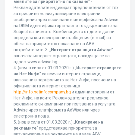
мейлите за приоритетно показване
“ -
Рекламодателите индикират предпочетените от тях
за приоритетно визуализиране електронни
съобщения чрез посочване в интерфейса на Adwise
на DKIM идентификатор и част от съдържанието на
Subject на писмото. Комбинацията от двете данни
определя кои електронни съобщения (e-mail) са
обект на приоритетно показване на ABV
потребителите. 3. „
Интернет страницата Adwise
”
означава интернет страницата, находяща се на
адрес: www.adwise.bg.
4. (изм. в сила от 01.03.2020 г.) „
Интернет страниците
на Нет Инфо
” са всички интернет страници,
включени в портфолиото на Нет Инфо, посочени на
официалната интернет страница
http://info.netinfocompany.bg
и администрирани от
Нет Инфо, на които Рекламодателят реализира
рекламните си кампании при ползване на услугата
Adwise чрез платформата AdWise или чрез
електронна поща.
5. (нов в сила от 01.03.2020 г.) „
Класиране на
рекламите
“ представлява приоритета за
визуализиране на рекламите на даден ABV