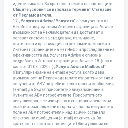
идентификатор. За краткост в текста на настоящите
Общите условия се използва терминът Съгласие
от Рекламодателя
.
17. „
Услугата Adwise/ Услугата
“ е осигурената от
Нет Инфо посредством Интернет страницата Adwise
възможност за Рекламодатели да достъпват и
ползват система за създаване, излъчване,
статистика и организация на рекламни кампании в
Интернет страниците на Нет Инфо и проследяване на
ефективността им. Услугата Adwise е описана
подробно на Интернет страницата Adwise. 18. (нов в
сила от 01.03..2020 г.) „
Услуга Adwise Mailboost
“
(Популяризиране на e-mail) е услуга, която дава
възможност на Рекламодателите изпратени от тях и
получени от ABV потребител електронни съобщения
(e-mail) да бъдат приоритетно визуализирани в
Кутиите на ABV потребителите. Приоритетното
визуализиране се извършва в специални рекламни
позиции, разположени в горната част на визуалното
поле на ABV потребителя и над всички останали
електронни съобщения (e-mail) от списъка. За
краткост в текста на настоящите Общи условия се