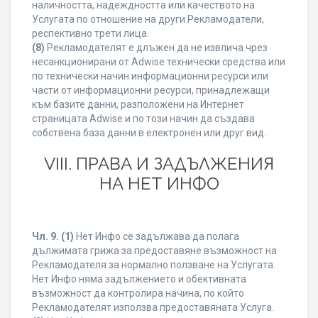
наличността, надеждността или качеството на
Услугата по отношение на други Рекламодатели,
респективно трети лица.
(8)
Рекламодателят е длъжен да не извлича чрез
несанкционирани от Adwise технически средства или
по технически начин информационни ресурси или
части от информационни ресурси, принадлежащи
към базите данни, разположени на Интернет
страницата Adwise и по този начин да създава
собствена база данни в електронен или друг вид.
VIII. ПРАВА И ЗАДЪЛЖЕНИЯ
НА НЕТ ИНФО
Чл. 9.
(1)
Нет Инфо се задължава да полага
дължимата грижа за предоставяне възможност на
Рекламодателя за нормално ползване на Услугата.
Нет Инфо няма задължението и обективната
възможност да контролира начина, по който
Рекламодателят използва предоставяната Услуга.