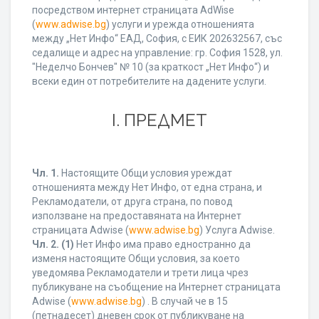
посредством интернет страницата AdWise
(
www.adwise.bg
) услуги и урежда отношенията
между „Нет Инфо“ ЕАД, София, с ЕИК 202632567, със
седалище и адрес на управление: гр. София 1528, ул.
"Неделчо Бончев" № 10 (за краткост „Нет Инфо“) и
всеки един от потребителите на дадените услуги.
І. ПРЕДМЕТ
Чл. 1.
Настоящите Общи условия уреждат
отношенията между Нет Инфо, от една страна, и
Рекламодатели, от друга страна, по повод
използване на предоставяната на Интернет
страницата Adwise (
www.adwise.bg
) Услуга Adwise.
Чл. 2.
(1)
Нет Инфо има право едностранно да
изменя настоящите Общи условия, за което
уведомява Рекламодатели и трети лица чрез
публикуване на съобщение на Интернет страницата
Adwise (
www.adwise.bg
) . В случай че в 15
(петнадесет) дневен срок от публикуване на