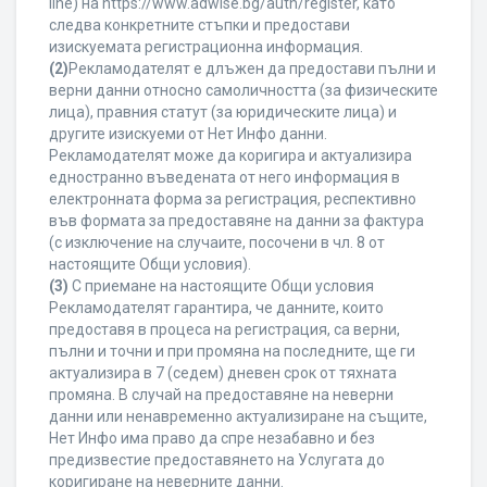
line) на https://www.adwise.bg/auth/register, като
следва конкретните стъпки и предостави
изискуемата регистрационна информация.
(2)
Рекламодателят е длъжен да предостави пълни и
верни данни относно самоличността (за физическите
лица), правния статут (за юридическите лица) и
другите изискуеми от Нет Инфо данни.
Рекламодателят може да коригира и актуализира
едностранно въведената от него информация в
електронната форма за регистрация, респективно
във формата за предоставяне на данни за фактура
(с изключение на случаите, посочени в чл. 8 от
настоящите Общи условия).
(3)
С приемане на настоящите Общи условия
Рекламодателят гарантира, че данните, които
предоставя в процеса на регистрация, са верни,
пълни и точни и при промяна на последните, ще ги
актуализира в 7 (седем) дневен срок от тяхната
промяна. В случай на предоставяне на неверни
данни или ненавременно актуализиране на същите,
Нет Инфо има право да спре незабавно и без
предизвестие предоставянето на Услугата до
коригиране на неверните данни.