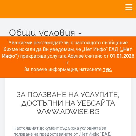
Общи условия -
Рекламодатели
Уважаеми рекламодатели, с настоящото съобщение
бихме искали да Ви уведомим, че „Нет Инфо“ ЕАД (
„Нет
Инфо“
)
прекратява услугата Adwise
считано от
01.01.2026
г
.
За повече информация, натиснете
тук.
ОБЩИ УСЛОВИЯ
ЗА ПОЛЗВАНЕ НА УСЛУГИТЕ,
ДОСТЪПНИ НА УЕБСАЙТА
WWW.ADWISE.BG
Настоящият документ съдържа условията за
ползване на предоставяните от „Нет Инфо“ ЕАД