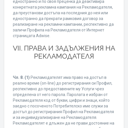
едностранно и по своя преценка да деактивира
конкретната рекламна кампания на Рекламодателя,
да преустанови достъпа на последния до нея или
едностранно да прекрати рамковия договор за
реализиране на рекламни кампании, респективно да
заличи Профила на Рекламодателя от Интернет
страницата Adwise.
VII. ПРАВА И ЗАДЪЛЖЕНИЯ НА
РЕКЛАМОДАТЕЛЯ
Чл. 8.
(1)
Рекламодателят има право на достъп в
реално време (on-line) до регистрирания си Профил,
респективно до предоставените му Услуги чрез
определена от него парола. Паролата е избран от
Рекламодателя код от букви, цифри и знаци, който
заедно с посоченото Потребителско име служи за
достъп до регистрирания Профил на Рекламодателя
и за индивидуализиране на Рекламодателя.
Рекламодателят е длъжен да не прави достояние на