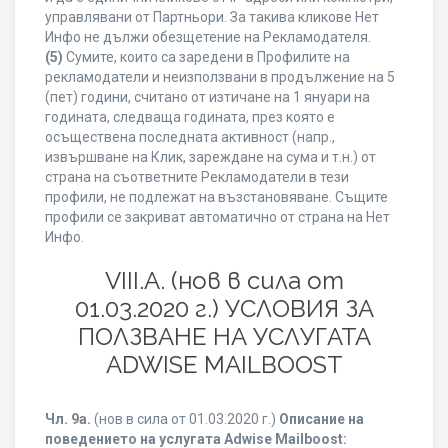
управлявани от Партньори. За такива кликове Нет
Инфо не дължи обезщетение на Рекламодателя.
(5)
Сумите, които са заредени в Профилите на
рекламодатели и неизползвани в продължение на 5
(пет) години, считано от изтичане на 1 януари на
годината, следваща годината, през която е
осъществена последната активност (напр.,
извършване на Клик, зареждане на сума и т.н.) от
страна на съответните Рекламодатели в тези
профили, не подлежат на възстановяване. Същите
профили се закриват автоматично от страна на Нет
Инфо.
VIII.A. (нов в сила от
01.03.2020 г.) УСЛОВИЯ ЗА
ПОЛЗВАНЕ НА УСЛУГАТА
ADWISE MAILBOOST
Чл. 9а.
(нов в сила от 01.03.2020 г.)
Описание на
поведението на услугата Adwise Mailboost: