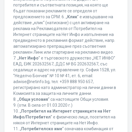
потребител и съответната позиция, на която ще
бъдат показани рекламите се определя от
предложението за CPM. 6. „
Клик
” е извършване на
действие „клик“ (натискане) с цел активиране на
реклама на Рекламодателя от Потребител на
Интернет страниците на Нет Инфо и изпълнение на
предвиденото в рекламния формат действие, напр.
автоматизирано препращане през съответния
рекламен Линк или стартиране на рекламно видео.
7. „
Нет Инфо
” е търговското дружество „НЕТ ИНФО”
ЕАД, ЕИК 202632567, ДДС № BG 202632567, със
седалище и адрес на управление гр. София 1528, ул.
”Неделчо Бончев” № 10 № 41, ет. 6, еmail:
adwise@netinfo.bg, тел: +359 888 950 657,
регистрирано като администратор на лични данни в
Комисията за защита на личните данни.
8. „
Общи условия
” са настоящите Общи условия.
9. (отм. В сила от 01.03.2020 г.)
10. „
Потребител на Интернет страниците на Нет
Инфо/Потребител
” е физическо лице, посетител на
някоя от Интернет страниците на Нет Инфо.
11. „
Потребителско име
“ означава комбинация от