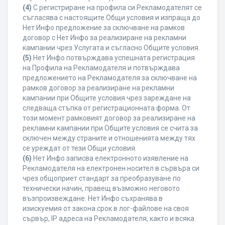
(4)
С регистриране на профила си Рекламодателят се
съгласява с настоящите Общи условия и изпраща до
Нет Инфо предложение за сключване на рамков
договор с Нет Инфо за реализиране на рекламни
кампании чрез Услугата и съгласно Общите условия.
(5)
Нет Инфо потвърждава успешната регистрация
на Профила на Рекламодателя и потвърждава
предложението на Рекламодателя за сключване на
рамков договор за реализиране на рекламни
кампании при Общите условия чрез зареждане на
следваща стъпка от регистрационната форма. От
този момент рамковият договор за реализиране на
рекламни кампании при Общите условия се счита за
сключен между страните и отношенията между тях
се уреждат от тези Общи условия.
(6)
Нет Инфо записва електронното изявление на
Рекламодателя на електронен носител в сървъра си
чрез общоприет стандарт за преобразуване по
технически начин, правещ възможно неговото
възпроизвеждане. Нет Инфо съхранява в
изискуемия от закона срок в лог-файлове на своя
сървър, IP адреса на Рекламодателя, както и всяка