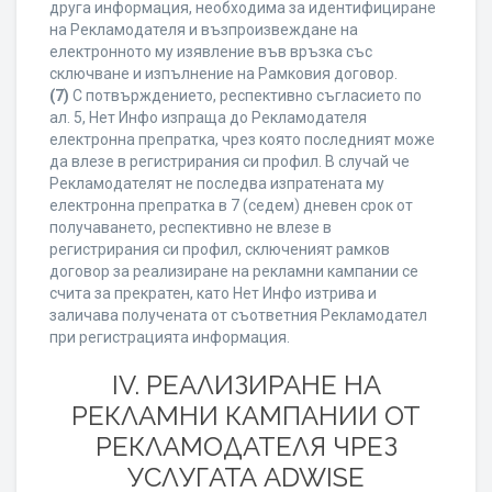
друга информация, необходима за идентифициране
на Рекламодателя и възпроизвеждане на
електронното му изявление във връзка със
сключване и изпълнение на Рамковия договор.
(7)
С потвърждението, респективно съгласието по
ал. 5, Нет Инфо изпраща до Рекламодателя
електронна препратка, чрез която последният може
да влезе в регистрирания си профил. В случай че
Рекламодателят не последва изпратената му
електронна препратка в 7 (седем) дневен срок от
получаването, респективно не влезе в
регистрирания си профил, сключеният рамков
договор за реализиране на рекламни кампании се
счита за прекратен, като Нет Инфо изтрива и
заличава получената от съответния Рекламодател
при регистрацията информация.
IV. РЕАЛИЗИРАНЕ НА
РЕКЛАМНИ КАМПАНИИ ОТ
РЕКЛАМОДАТЕЛЯ ЧРЕЗ
УСЛУГАТА ADWISE