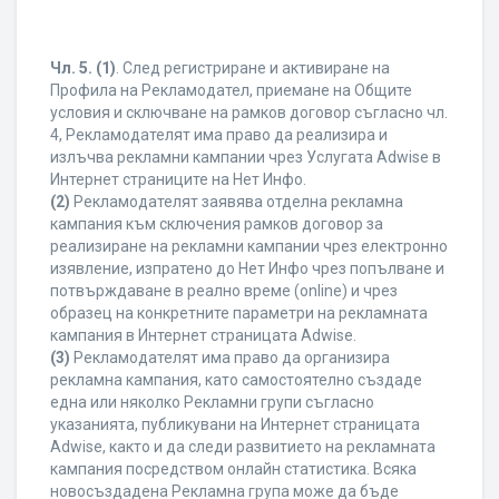
Чл. 5.
(1)
. След регистриране и активиране на
Профила на Рекламодател, приемане на Общите
условия и сключване на рамков договор съгласно чл.
4, Рекламодателят има право да реализира и
излъчва рекламни кампании чрез Услугата Adwise в
Интернет страниците на Нет Инфо.
(2)
Рекламодателят заявява отделна рекламна
кампания към сключения рамков договор за
реализиране на рекламни кампании чрез електронно
изявление, изпратено до Нет Инфо чрез попълване и
потвърждаване в реално време (online) и чрез
образец на конкретните параметри на рекламната
кампания в Интернет страницата Adwise.
(3)
Рекламодателят има право да организира
рекламна кампания, като самостоятелно създаде
една или няколко Рекламни групи съгласно
указанията, публикувани на Интернет страницата
Adwise, както и да следи развитието на рекламната
кампания посредством онлайн статистика. Всяка
новосъздадена Рекламна група може да бъде