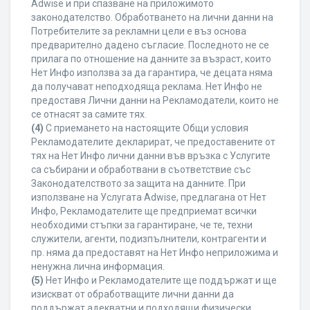
Adwise и при спазване на приложимото
законодателство. Обработването на лични данни на
Потребителите за рекламни цели е въз основа
предварително дадено съгласие. Последното не се
прилага по отношение на данните за възраст, които
Нет Инфо използва за да гарантира, че децата няма
да получават неподходяща реклама. Нет Инфо не
предоставя Лични данни на Рекламодатели, които не
се отнасят за самите тях.
(4)
С приемането на настоящите Общи условия
Рекламодателите декларират, че предоставените от
тях на Нет Инфо лични данни във връзка с Услугите
са събирани и обработвани в съответствие със
Законодателството за защита на данните. При
използване на Услугата Adwise, предлагана от Нет
Инфо, Рекламодателите ще предприемат всички
необходими стъпки за гарантиране, че те, техни
служители, агенти, подизпълнители, контрагенти и
пр. няма да предоставят на Нет Инфо неприложима и
ненужна лична информация.
(5)
Нет Инфо и Рекламодателите ще поддържат и ще
изискват от обработващите лични данни да
поддържат адекватни и подходящи физически,