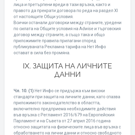
лица и претърпени вреди в тази връзка, както и
правото да прекрати договора по реда на раздел XI
от настоящите Общи условия.
Всички останали договорки между страните, уредени
по силата на Общите условия на Adwise и търговския
договор между страните, а също така и общо
приложимите правила прилагани според
публикуваната Рекламна тарифа на Нет Инфо
остават в сила без промяна.
IХ. ЗАЩИТА НА ЛИЧНИТЕ
ДАННИ
Чл. 10.
(1)
Нет Инфо се придържа към високи
стандарти при защита на личните данни, като спазва
приложимото законодателство в областта,
включително предприема необходимите действия
във връзка с Регламент 2016/679 на Европейския
Парламент и на Съвета от 27 април 2016 година
относно защитата на физическите лица във връзка с
обработването на лични данни и относно свободното