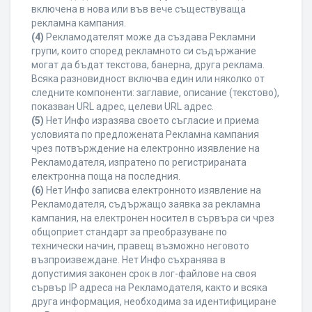
включена в нова или във вече съществуваща
рекламна кампания.
(4)
Рекламодателят може да създава Рекламни
групи, които според рекламното си съдържание
могат да бъдат текстова, банерна, друга реклама.
Всяка разновидност включва един или няколко от
следните компоненти: заглавие, описание (текстово),
показван URL адрес, целеви URL адрес.
(5)
Нет Инфо изразява своето съгласие и приема
условията по предложената Рекламна кампания
чрез потвърждение на електронно изявление на
Рекламодателя, изпратено по регистрираната
електронна поща на последния.
(6)
Нет Инфо записва електронното изявление на
Рекламодателя, съдържащо заявка за рекламна
кампания, на електронен носител в сървъра си чрез
общоприет стандарт за преобразуване по
технически начин, правещ възможно неговото
възпроизвеждане. Нет Инфо съхранява в
допустимия законен срок в лог-файлове на своя
сървър IP адреса на Рекламодателя, както и всяка
друга информация, необходима за идентифициране