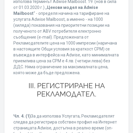
използва терминът Adwise Mailboost. 19. (нов в сила
от 01.03.2020 г.) „
Ценови модел на Adwise
Mailboost
“ - определя начина на тарифиране на
услугата Adwise Mailboost, а именно - на 1000
(хиляда) показвания на приоритетни позиции на
полученото от ABV потребителя електронно
съобщение (e-mail). Предложената от
Рекламодателите цена на 1000 импресии (наричана
в настоящите Общи условия за краткост CPM) се
въвежда в интерфейса на Adwise, като минималната
приемлива цена за CPM е 4 лв. (четири лева) без
ДДС. Няма ограничение за максималната цена,
която може да бъде предложена.
ІІІ. РЕГИСТРИРАНЕ НА
РЕКЛАМОДАТЕЛ.
Чл. 4.
(1)
За да използва Услугата, Рекламодателят
следва да регистрира собствен профил на Интернет
страницата Adwise, достъпна в реално време (on-