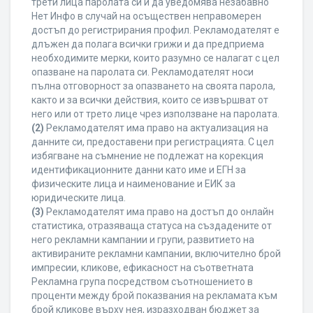
трети лица паролата си и да уведомява незабавно
Нет Инфо в случай на осъществен неправомерен
достъп до регистрирания профил. Рекламодателят е
длъжен да полага всички грижи и да предприема
необходимите мерки, които разумно се налагат с цел
опазване на паролата си. Рекламодателят носи
пълна отговорност за опазването на своята парола,
както и за всички действия, които се извършват от
него или от трето лице чрез използване на паролата.
(2)
Рекламодателят има право на актуализация на
данните си, предоставени при регистрацията. С цел
избягване на съмнение не подлежат на корекция
идентификационните данни като име и ЕГН за
физическите лица и наименование и ЕИК за
юридическите лица.
(3)
Рекламодателят има право на достъп до онлайн
статистика, отразяваща статуса на създадените от
него рекламни кампании и групи, развитието на
активираните рекламни кампании, включително брой
импресии, кликове, ефикасност на съответната
Рекламна група посредством съотношението в
проценти между брой показвания на рекламата към
брой кликове върху нея, изразходван бюджет за