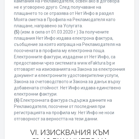
кампания на Рекламодателя, освен ако в договора
не е уговорено друго. След получаване на
плащането то се отразява от Нет Инфо в раздел
Моята сметка в Профила на Рекламодателя като
плащане, направено за Услугата.
(5)
(изм. в сила от 01.03.2020 г.) За получените
плащания Нет Инфо издава електрона фактура,
съобщение за която изпраща на Рекламодателя на
посочената в профила му електронна поща.
Електронните фактури, издадени от Нет Инфо, са
предоставени чрез системата www.eFaktura.bg и
отговарят на изискванията на Закона за електронния
документ и електронните удостоверителни услуги,
Закона за счетоводството и Закона за данък върху
добавената стойност. Нет Инфо издава единствено
електронни фактури.
(6)
Електронната фактура съдържа данните на
Рекламодателя, посочени от последния при
регистрацията на профила му. Нет Инфо не носи
отговорност за верността на тези данни.
VI. ИЗИСКВАНИЯ КЪМ