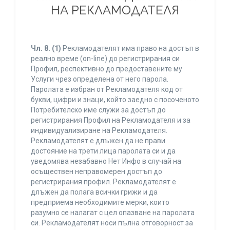
НА РЕКЛАМОДАТЕЛЯ
Чл. 8.
(1)
Рекламодателят има право на достъп в
реално време (on-line) до регистрирания си
Профил, респективно до предоставените му
Услуги чрез определена от него парола.
Паролата е избран от Рекламодателя код от
букви, цифри и знаци, който заедно с посоченото
Потребителско име служи за достъп до
регистрирания Профил на Рекламодателя и за
индивидуализиране на Рекламодателя.
Рекламодателят е длъжен да не прави
достояние на трети лица паролата си и да
уведомява незабавно Нет Инфо в случай на
осъществен неправомерен достъп до
регистрирания профил. Рекламодателят е
длъжен да полага всички грижи и да
предприема необходимите мерки, които
разумно се налагат с цел опазване на паролата
си. Рекламодателят носи пълна отговорност за