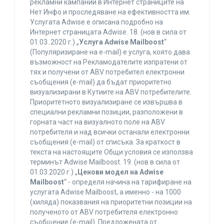
рекламни кампании в Интернет страниците на
Нет Инфо и проследяване на ефективността им.
Услугата Adwise е описана подробно на
Интернет страницата Adwise. 18. (нов в сила от
01.03..2020 г.) „
Услуга Adwise Mailboost
“
(Популяризиране на e-mail) е услуга, която дава
възможност на Рекламодателите изпратени от
тях и получени от ABV потребител електронни
съобщения (e-mail) да бъдат приоритетно
визуализирани в Кутиите на ABV потребителите.
Приоритетното визуализиране се извършва в
специални рекламни позиции, разположени в
горната част на визуалното поле на ABV
потребителя и над всички останали електронни
съобщения (e-mail) от списъка. За краткост в
текста на настоящите Общи условия се използва
терминът Adwise Mailboost. 19. (нов в сила от
01.03.2020 г.) „
Ценови модел на Adwise
Mailboost
“ - определя начина на тарифиране на
услугата Adwise Mailboost, а именно - на 1000
(хиляда) показвания на приоритетни позиции на
полученото от ABV потребителя електронно
съобщение (e-mail). Предложената от