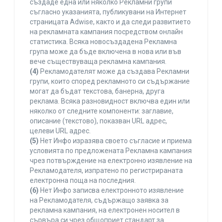
създаде една или няколко Рекламни групи
съгласно указанията, публикувани на Интернет
страницата Adwise, както и да следи развитието
на рекламната кампания посредством онлайн
статистика. Всяка новосъздадена Рекламна
група може да бъде включена в нова или във
вече съществуваща рекламна кампания.
(4)
Рекламодателят може да създава Рекламни
групи, които според рекламното си съдържание
могат да бъдат текстова, банерна, друга
реклама. Всяка разновидност включва един или
няколко от следните компоненти: заглавие,
описание (текстово), показван URL адрес,
целеви URL адрес.
(5)
Нет Инфо изразява своето съгласие и приема
условията по предложената Рекламна кампания
чрез потвърждение на електронно изявление на
Рекламодателя, изпратено по регистрираната
електронна поща на последния.
(6)
Нет Инфо записва електронното изявление
на Рекламодателя, съдържащо заявка за
рекламна кампания, на електронен носител в
сървъра си чрез общоприет стандарт за