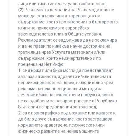
лица или тяхна интелектуална собственост.
(2)
Рекламната кампания на Рекламодателя не
може да съдържа или да препраща към
съдържание, което противоречи на българското
и/или на приложимото европейско
законодателство или на Общите условия.
Рекламодателят се задължава да не рекламира
и да не прави по никакъв начин достояние на
трети лица чрез Услугата материали и/или
съдържание, които неизчерпателно и по
преценка на Нет Инфо:
1. съдържат или биха могли да представляват
заплаха за живота, здравето и/или телесната
неприкосновеност на човек, включително чрез
реклама на неконвенционални методи за
лечение и/или на лекарствени продукти, които
не са одобрени за разпространение в Република
България по предвидения за това ред;
2. са с порнографско съдържание или каквото и
да било друго съдържание, което застрашава
нормалното нравствено, психическо и/или
физическо развитие на ненавършилите