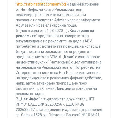
http://info.netinfocompany.bg
и администрирани
от Нет Инфо, на които Рекламодателят
реализира рекламните си кампании при
ползване на услугата Adwise чрез платформата
AdWise или чрез електронна поща.
5. (нов в сила от 01.03.2020 г.) „
Класиране на
рекламите
“ представлява приоритета за
визуализиране на рекламите на даден ABV
потребител и съответната позиция, на която ще
бъдат показани рекламите се определя от
предложението за CPM. 6. „
Клик
” е извършване
на действие „клик“ (натискане) с цел активиране
на реклама на Рекламодателя от Потребител на
Интернет страниците на Нет Инфо и изпълнение
на предвиденото в рекламния формат действие,
напр. автоматизирано препращане през
съответния рекламен Линк или стартиране на
рекламно видео.
7. „
Нет Инфо
” е търговското дружество „НЕТ
ИНФО” ЕАД, ЕИК 202632567, ДДС № BG
202632567, със седалище и адрес на управление
гр. София 1528, ул. ”Неделчо Бончев” № 10 № 41,