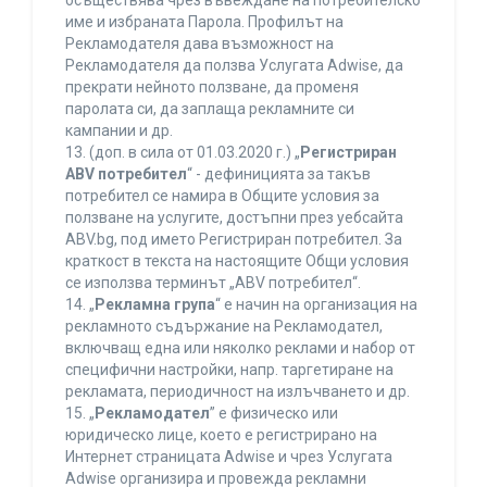
осъществява чрез въвеждане на потребителско
име и избраната Парола. Профилът на
Рекламодателя дава възможност на
Рекламодателя да ползва Услугата Adwise, да
прекрати нейното ползване, да променя
паролата си, да заплаща рекламните си
кампании и др.
13. (доп. в сила от 01.03.2020 г.) „
Регистриран
ABV потребител
“ - дефиницията за такъв
потребител се намира в Общите условия за
ползване на услугите, достъпни през уебсайта
ABV.bg, под името Регистриран потребител. За
краткост в текста на настоящите Общи условия
се използва терминът „ABV потребител“.
14. „
Рекламна група
“ е начин на организация на
рекламното съдържание на Рекламодател,
включващ една или няколко реклами и набор от
специфични настройки, напр. таргетиране на
рекламата, периодичност на излъчването и др.
15. „
Рекламодател
” е физическо или
юридическо лице, което е регистрирано на
Интернет страницата Adwise и чрез Услугата
Adwise организира и провежда рекламни