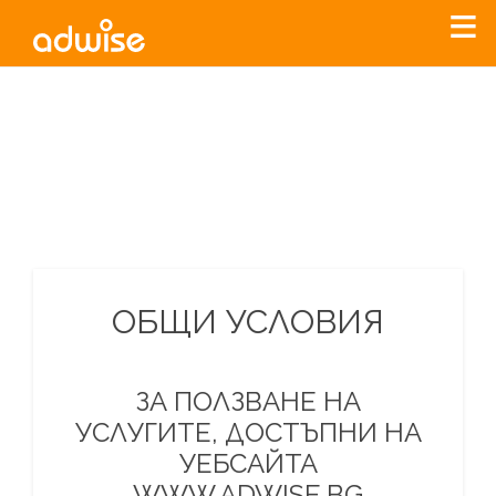
Уважаеми рекламодатели, с настоящото съобщение
бихме искали да Ви уведомим, че „Нет Инфо“ ЕАД (
„Нет
Инфо“
)
прекратява услугата Adwise
считано от
01.01.2026
г
.
За повече информация, натиснете
тук.
ОБЩИ УСЛОВИЯ
ЗА ПОЛЗВАНЕ НА
УСЛУГИТЕ, ДОСТЪПНИ НА
УЕБСАЙТА
WWW.ADWISE.BG