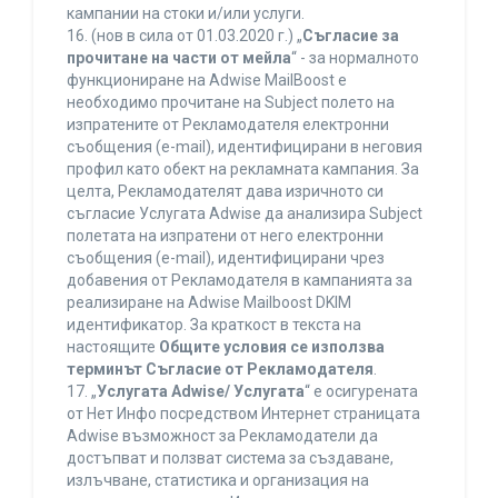
кампании на стоки и/или услуги.
16. (нов в сила от 01.03.2020 г.) „
Съгласие за
прочитане на части от мейла
“ - за нормалното
функциониране на Adwise MailBoost е
необходимо прочитане на Subject полето на
изпратените от Рекламодателя електронни
съобщения (e-mail), идентифицирани в неговия
профил като обект на рекламната кампания. За
целта, Рекламодателят дава изричното си
съгласие Услугата Adwise да анализира Subject
полетата на изпратени от него електронни
съобщения (e-mail), идентифицирани чрез
добавения от Рекламодателя в кампанията за
реализиране на Adwise Mailboost DKIM
идентификатор. За краткост в текста на
настоящите
Общите условия се използва
терминът Съгласие от Рекламодателя
.
17. „
Услугата Adwise/ Услугата
“ е осигурената
от Нет Инфо посредством Интернет страницата
Adwise възможност за Рекламодатели да
достъпват и ползват система за създаване,
излъчване, статистика и организация на