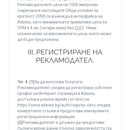
Рекламодателите цена на 1000 импресии
(наричана в настоящите Общи условия за
краткост CPM) се въвежда в интерфейса на
Adwise, като минималната приемлива цена за
CPM е 4 лв. (четири лева) без ДДС. Няма
ограничение за максималната цена, която може
да бъде предложена.
ІІІ. РЕГИСТРИРАНЕ НА
РЕКЛАМОДАТЕЛ.
Чл. 4.
(1)
За да използва Услугата,
Рекламодателят следва да регистрира собствен
профил на Интернет страницата Adwise,
достъпна в реално време (on-line) на
https://www.adwise.bg/auth/register, като следва
конкретните стъпки и предостави изискуемата
регистрационна информация.
(2)
Рекламодателят е длъжен да предостави
пълни и верни данни относно самоличността (за