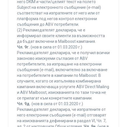
него DKIM и части/целият текст на полето
Subject на електронното съобщение (e-mail)
съответстват на изпратените от него или от
платформа под негов контрол електронни
съобщения до ABV потребители.
(2) Рекламодателят декларира, че е
информирал своите клиенти за възможността
да бъдат включени в Mailboost кампания.
Чл. 9г.
(нов в сила от 01.03.2020 г.)
Рекламодателят декларира, че е получил всички
законово изискуеми съгласия от ABV
потребителите, за изпращане на електронни
съобщения (e-mail), включително за включване
на потребителите в кампании по Mailboost. В
случаите, когато се изпълнява комбинирана
кампания включваща услугите ABV Direct Mailing
и ABV Mailboost, изискванията по тази точка не
се прилагат към конкретните кампании.
Чл. 9д.
(нов в сила от 01.03.2020 г.)
Рекламодателят декларира, че изпратените от
него електронни съобщения (e-mail) отговарят
на изискванията дефинирани в раздел VI, Чл. 7,
ал. 2 от настоящите Общи условия.
Чл. 9е.
(нов в