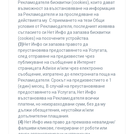
Рекламодателя бисквитки (cookies), които дават
възможност за възстановяване на информация
за Рекламодателя и за проследяване на
действията му. С приемането на тези Общи
условия от Рекламодателя, последният изявява
съгласието си Нет Инфо да запазва бисквитки
(cookies) на посочените устройства.
(3)
Нет Инфо си запазва правото да
преустановява предоставянето на Услугата,
след отправяне на предизвестие чрез
публикуване на съобщение в Интернет
страницата Adwise и/или чрез електронно
съобщение, изпратено до електронната поща на
Рекламодателя. Срокът на предизвестието е 1
(един) месец. В случай на преустановяване
предоставянето на Услугата, Нет Инфо
възстановява на Рекламодателя всички
платени, но неизразходвани суми, без да му
дължи обезщетения, неустойки и/или
допълнителни плащания.
(4)
Нет Инфо има право да премахва невалидни/
фалшиви кликове, генерирани от роботи или