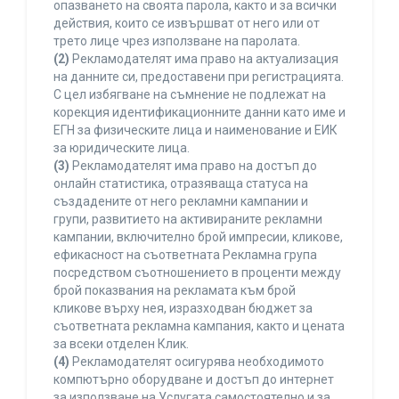
опазването на своята парола, както и за всички
действия, които се извършват от него или от
трето лице чрез използване на паролата.
(2)
Рекламодателят има право на актуализация
на данните си, предоставени при регистрацията.
С цел избягване на съмнение не подлежат на
корекция идентификационните данни като име и
ЕГН за физическите лица и наименование и ЕИК
за юридическите лица.
(3)
Рекламодателят има право на достъп до
онлайн статистика, отразяваща статуса на
създадените от него рекламни кампании и
групи, развитието на активираните рекламни
кампании, включително брой импресии, кликове,
ефикасност на съответната Рекламна група
посредством съотношението в проценти между
брой показвания на рекламата към брой
кликове върху нея, изразходван бюджет за
съответната рекламна кампания, както и цената
за всеки отделен Клик.
(4)
Рекламодателят осигурява необходимото
компютърно оборудване и достъп до интернет
за използване на Услугата самостоятелно и за