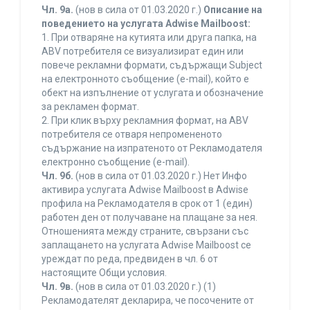
Чл. 9а.
(нов в сила от 01.03.2020 г.)
Описание на
поведението на услугата Adwise Mailboost:
1. При отваряне на кутията или друга папка, на
ABV потребителя се визуализират един или
повече рекламни формати, съдържащи Subject
на електронното съобщение (e-mail), който е
обект на изпълнение от услугата и обозначение
за рекламен формат.
2. При клик върху рекламния формат, на ABV
потребителя се отваря непромененото
съдържание на изпратеното от Рекламодателя
електронно съобщение (e-mail).
Чл. 9б.
(нов в сила от 01.03.2020 г.) Нет Инфо
активира услугата Adwise Mailboost в Adwise
профила на Рекламодателя в срок от 1 (един)
работен ден от получаване на плащане за нея.
Отношенията между страните, свързани със
заплащането на услугата Adwise Mailboost се
уреждат по реда, предвиден в чл. 6 от
настоящите Общи условия.
Чл. 9в.
(нов в сила от 01.03.2020 г.) (1)
Рекламодателят декларира, че посочените от