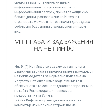
средства или по технически начин
информационни ресурси или части от
информационни ресурси, принадлежащи към
базите данни, разположени на Интернет
страницата Adwise и по този начин да създава
собствена база данни в електронен или друг
вид.
VIII. ПРАВА И ЗАДЪЛЖЕНИЯ
НА НЕТ ИНФО
Чл. 9.
(1)
Нет Инфо се задължава да полага
дължимата грижа за предоставяне възможност
на Рекламодателя за нормално ползване на
Услугата. Нет Инфо няма задължението и
обективната възможност да контролира начина,
по който Рекламодателят използва
предоставяната Услуга.
(2)
Нет Инфо има право да запазва върху
компютър или мобилно устройство на