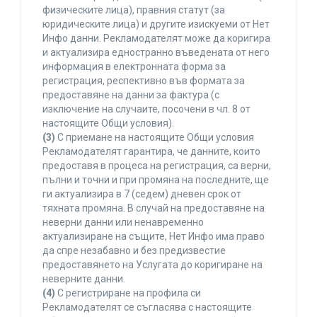
физическите лица), правния статут (за
юридическите лица) и другите изискуеми от Нет
Инфо данни. Рекламодателят може да коригира
и актуализира едностранно въведената от него
информация в електронната форма за
регистрация, респективно във формата за
предоставяне на данни за фактура (с
изключение на случаите, посочени в чл. 8 от
настоящите Общи условия).
(3)
С приемане на настоящите Общи условия
Рекламодателят гарантира, че данните, които
предоставя в процеса на регистрация, са верни,
пълни и точни и при промяна на последните, ще
ги актуализира в 7 (седем) дневен срок от
тяхната промяна. В случай на предоставяне на
неверни данни или ненавременно
актуализиране на същите, Нет Инфо има право
да спре незабавно и без предизвестие
предоставянето на Услугата до коригиране на
неверните данни.
(4)
С регистриране на профила си
Рекламодателят се съгласява с настоящите