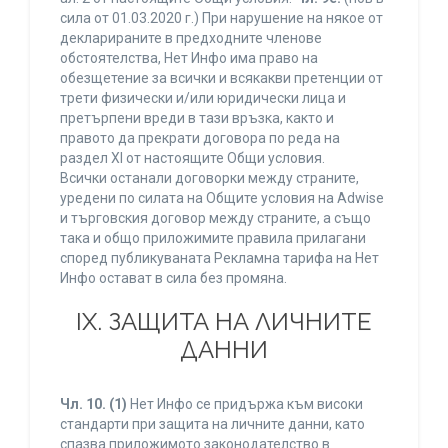
сила от 01.03.2020 г.) При нарушение на някое от
декларираните в предходните членове
обстоятелства, Нет Инфо има право на
обезщетение за всички и всякакви претенции от
трети физически и/или юридически лица и
претърпени вреди в тази връзка, както и
правото да прекрати договора по реда на
раздел XI от настоящите Общи условия.
Всички останали договорки между страните,
уредени по силата на Общите условия на Adwise
и търговския договор между страните, а също
така и общо приложимите правила прилагани
според публикуваната Рекламна тарифа на Нет
Инфо остават в сила без промяна.
IХ. ЗАЩИТА НА ЛИЧНИТЕ
ДАННИ
Чл. 10.
(1)
Нет Инфо се придържа към високи
стандарти при защита на личните данни, като
спазва приложимото законодателство в