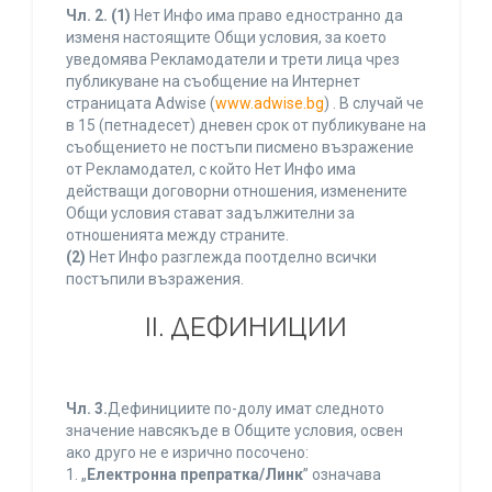
Чл. 2.
(1)
Нет Инфо има право едностранно да
изменя настоящите Общи условия, за което
уведомява Рекламодатели и трети лица чрез
публикуване на съобщение на Интернет
страницата Adwise (
www.adwise.bg
) . В случай че
в 15 (петнадесет) дневен срок от публикуване на
съобщението не постъпи писмено възражение
от Рекламодател, с който Нет Инфо има
действащи договорни отношения, изменените
Общи условия стават задължителни за
отношенията между страните.
(2)
Нет Инфо разглежда поотделно всички
постъпили възражения.
ІІ. ДЕФИНИЦИИ
Чл. 3.
Дефинициите по-долу имат следното
значение навсякъде в Общите условия, освен
ако друго не е изрично посочено:
1. „
Електронна препратка/Линк
” означава