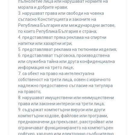
пълнолетие лица или нарушават нормите на
морала и добрите нрави;
3. нарушават права или свободи на човека
съгласно Конституцията и законите на
Република България или международни актове,
по които Република България е страна;
4. представляват пряка реклама на спиртни
напитки или хазартни игри;
5. представляват реклама на тютюневи изделия;
6. представляват търговска, производствена
или служебна тайна или друга конфиденциална
информация на трето лице;
7. са обект на право на интелектуална
собственост на трети лица, освен с изричното
надлежно предоставено съгласие на титуляра
на правото;
8. нарушават имуществени или неимуществени
права или законни интереси на трети лица;
9. съдържат компютърни вируси или други
компютърни кодове, файлове или програми,
предназначени да прекъсват, разстройват или
ограничават функционирането на компютърен
софтуер, хардуер или електронно съобщително