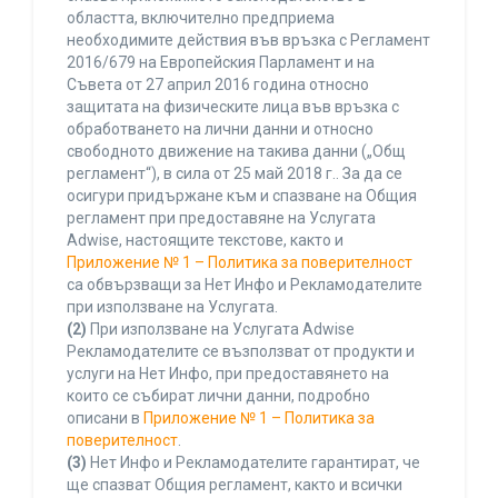
областта, включително предприема
необходимите действия във връзка с Регламент
2016/679 на Европейския Парламент и на
Съвета от 27 април 2016 година относно
защитата на физическите лица във връзка с
обработването на лични данни и относно
свободното движение на такива данни („Общ
регламент“), в сила от 25 май 2018 г.. За да се
осигури придържане към и спазване на Общия
регламент при предоставяне на Услугата
Adwise, настоящите текстове, както и
Приложение № 1 – Политика за поверителност
са обвързващи за Нет Инфо и Рекламодателите
при използване на Услугата.
(2)
При използване на Услугата Adwise
Рекламодателите се възползват от продукти и
услуги на Нет Инфо, при предоставянето на
които се събират лични данни, подробно
описани в
Приложение № 1 – Политика за
поверителност
.
(3)
Нет Инфо и Рекламодателите гарантират, че
ще спазват Общия регламент, както и всички