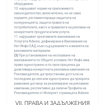
оборудване;
10. нарушават норми на приложимото
законодателство, включително, но не само
нормите, регламентиращи защитата на
конкуренцията, защита правата на
потребителите, както и правилата на реклама на
конкретните продукти и/или услуги;
11. нарушават креативните изисквания на
Услугата Adwise, дефинирани в Изисквания на
Нет Инфо ЕАД към съдържанието и визията на
рекламните материали.
(3)
При установяване на неспазване на
изискванията по Общите условия, Нет Инфо има
право едностранно и по своя преценка да
деактивира конкретната рекламна кампания на
Рекламодателя, да преустанови достъпа на
последния до нея или едностранно да прекрати
рамковия договор за реализиране на рекламни
кампании, респективно да заличи Профила на
Рекламодателя от Интернет страницата Adwise.
VII. ПРАВА И ЗАДЪЛЖЕНИЯ