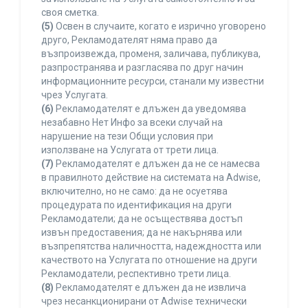
своя сметка.
(5)
Освен в случаите, когато е изрично уговорено
друго, Рекламодателят няма право да
възпроизвежда, променя, заличава, публикува,
разпространява и разгласява по друг начин
информационните ресурси, станали му известни
чрез Услугата.
(6)
Рекламодателят е длъжен да уведомява
незабавно Нет Инфо за всеки случай на
нарушение на тези Общи условия при
използване на Услугата от трети лица.
(7)
Рекламодателят е длъжен да не се намесва
в правилното действие на системата на Adwise,
включително, но не само: да не осуетява
процедурата по идентификация на други
Рекламодатели; да не осъществява достъп
извън предоставения; да не накърнява или
възпрепятства наличността, надеждността или
качеството на Услугата по отношение на други
Рекламодатели, респективно трети лица.
(8)
Рекламодателят е длъжен да не извлича
чрез несанкционирани от Adwise технически