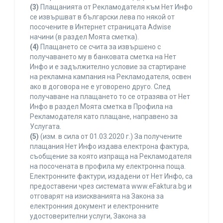
(3)
Плащанията от Рекламодателя към Нет Инфо
се извършват в български лева по някой от
посочените в Интернет страницата Adwise
начини (в раздел Моята сметка).
(4)
Плащането се счита за извършено с
получаването му в банковата сметка на Нет
Инфо и е задължително условие за стартиране
на рекламна кампания на Рекламодателя, освен
ако в договора не е уговорено друго. След
получаване на плащането то се отразява от Нет
Инфо в раздел Моята сметка в Профила на
Рекламодателя като плащане, направено за
Услугата.
(5)
(изм. в сила от 01.03.2020 г.) За получените
плащания Нет Инфо издава електрона фактура,
съобщение за която изпраща на Рекламодателя
на посочената в профила му електронна поща.
Електронните фактури, издадени от Нет Инфо, са
предоставени чрез системата www.eFaktura.bg и
отговарят на изискванията на Закона за
електронния документ и електронните
удостоверителни услуги, Закона за