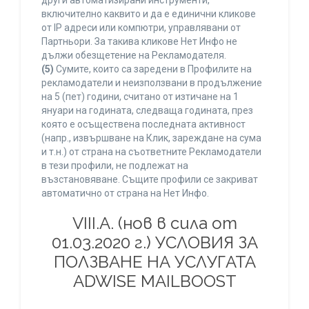
други автоматизирани инструменти,
включително каквито и да е единични кликове
от IP адреси или компютри, управлявани от
Партньори. За такива кликове Нет Инфо не
дължи обезщетение на Рекламодателя.
(5)
Сумите, които са заредени в Профилите на
рекламодатели и неизползвани в продължение
на 5 (пет) години, считано от изтичане на 1
януари на годината, следваща годината, през
която е осъществена последната активност
(напр., извършване на Клик, зареждане на сума
и т.н.) от страна на съответните Рекламодатели
в тези профили, не подлежат на
възстановяване. Същите профили се закриват
автоматично от страна на Нет Инфо.
VIII.A. (нов в сила от
01.03.2020 г.) УСЛОВИЯ ЗА
ПОЛЗВАНЕ НА УСЛУГАТА
ADWISE MAILBOOST