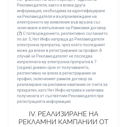
Рекламодателя, както и всяка друга
информация, необходима за идентифициране
на Рекламодателя и възпроизвеждане на
електронното му изявление във връзка със
сключване и изпълнение на Рамковия договор.
(7)
С потвърждението, респективно съгласието
по ал. 5, Нет Инфо изпраща до Рекламодателя
електронна препратка, чрез която последният
може да влезе в регистрирания си профил. В
случай че Рекламодателят не последва
изпратената му електронна препратка в 7
(седем) дневен срок от получаването,
респективно не влезе в регистрирания си
профил, сключеният рамков договор за
реализиране на рекламни кампании се счита за
прекратен, като Нет Инфо изтрива и заличава
получената от съответния Рекламодател при
регистрацията информация.
IV. РЕАЛИЗИРАНЕ НА
РЕКЛАМНИ КАМПАНИИ ОТ