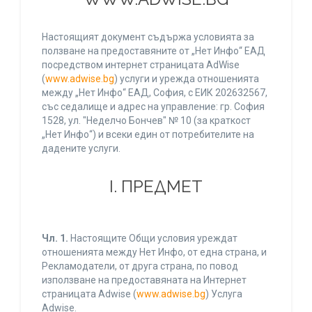
Настоящият документ съдържа условията за
ползване на предоставяните от „Нет Инфо“ ЕАД
посредством интернет страницата AdWise
(
www.adwise.bg
) услуги и урежда отношенията
между „Нет Инфо“ ЕАД, София, с ЕИК 202632567,
със седалище и адрес на управление: гр. София
1528, ул. "Неделчо Бончев" № 10 (за краткост
„Нет Инфо“) и всеки един от потребителите на
дадените услуги.
І. ПРЕДМЕТ
Чл. 1.
Настоящите Общи условия уреждат
отношенията между Нет Инфо, от една страна, и
Рекламодатели, от друга страна, по повод
използване на предоставяната на Интернет
страницата Adwise (
www.adwise.bg
) Услуга
Adwise.