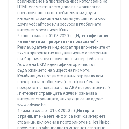
реализиране на препратка чрез използване на
HTML елементи, което дава възможност за
пренасочване на потребителя към други
интернет страници на същия уебсайт или към
други уебсайтове или ресурси в глобалната
интернет мрежа чрез Клик.
2. (нов в сила от 01.03.2020 г.) „
Идентификация
на мейлите за приоритетно показване
“ -
Рекламодателите индикират предпочетените от
тях за приоритетно визуализиране електронни
съобщения чрез посочване в интерфейса на
Adwise на DKIM идентификатор и част от
съдържанието на Subject на писмото.
Комбинацията от двете данни определя кои
електронни съобщения (e-mail) са обект на
приоритетно показване на ABV потребителите. 3.
„
Интернет страницата Adwise
” означава
интернет страницата, находяща се на адрес:
www.adwise.bg.
4. (изм. в сила от 01.03.2020 г.) „
Интернет
страниците на Нет Инфо
” са всички интернет
страници, включени в портфолиото на Нет Инфо,
посочени на официалната интернет страница