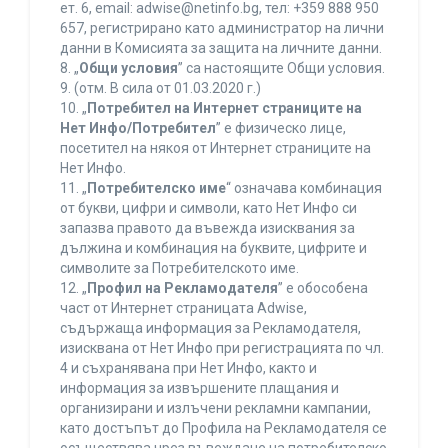
ет. 6, еmail: adwise@netinfo.bg, тел: +359 888 950
657, регистрирано като администратор на лични
данни в Комисията за защита на личните данни.
8. „
Общи условия
” са настоящите Общи условия.
9. (отм. В сила от 01.03.2020 г.)
10. „
Потребител на Интернет страниците на
Нет Инфо/Потребител
” е физическо лице,
посетител на някоя от Интернет страниците на
Нет Инфо.
11. „
Потребителско име
“ означава комбинация
от букви, цифри и символи, като Нет Инфо си
запазва правото да въвежда изисквания за
дължина и комбинация на буквите, цифрите и
символите за Потребителското име.
12. „
Профил на Рекламодателя
” е обособена
част от Интернет страницата Adwise,
съдържаща информация за Рекламодателя,
изисквана от Нет Инфо при регистрацията по чл.
4 и съхранявана при Нет Инфо, както и
информация за извършените плащания и
организирани и излъчени рекламни кампании,
като достъпът до Профила на Рекламодателя се