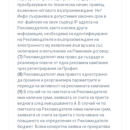
преобразуване по технически начин, правещ
възможно неговото възпроизвеждане. Нет
Инфо съхранява в допустимия законен срок в
лог-файлове на своя сървър IP адреса на
Рекламодателя, както и всяка друга
информация, необходима за идентифициране
на Рекламодателя и възпроизвеждане на
електронното му изявление във връзка със
сключване и изпълнение на Рамковия договор.
(7)
Рекламодателят има право да създаде и
реализира повече от една рекламна кампания
чрез регистрирания си Профил.
(8)
Рекламодателят има правото едностранно
да променя и реорганизира параметрите и
периода на активност на рекламната кампания.
(9)
В случай че по сметката на Рекламодателя
има налични суми, заявката се счита за приета
веднага след извършването й. В случай че по
сметката на Рекламодателя няма налични суми,
заявката се счита за приета с получаване на
плащането на определения от Рекламодателя
бюджет. Всяка конкретна заявка се прекратява