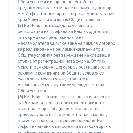
Общи условия и изпраща до Нет Инфо
предложение за сключване на рамков договор с
Нет Инфо за реализиране на рекламни кампании
чрез Услугата и съгласно Общите условия.
(5)
Нет Инфо потвърждава успешната
регистрация на Профила на Рекламодателя и
потвърждава предложението на
Рекламодателя за сключване на рамков договор
за реализиране на рекламни кампании при
Общите условия чрез зареждане на следваща
стъпка от регистрационната форма. От този
момент рамковият договор за реализиране на
рекламни кампании при Общите условия се
счита за сключен между страните и
отношенията между тях се уреждат от тези
Общи условия.
(6)
Нет Инфо записва електронното изявление
на Рекламодателя на електронен носител в
сървъра си чрез общоприет стандарт за
преобразуване по технически начин, правещ
възможно неговото възпроизвеждане. Нет
Инфо съхранява в изискуемия от закона срок в
лог-файлове на своя сървър, IP адреса на