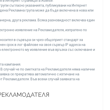
я в Интернет страницата Adwise.
рупи съгласно указанията, публикувани на Интернет
адена Рекламна група може да бъде включена в нова или
нерна, друга реклама. Всяка разновидност включва един
ектронно изявление на Рекламодателя, изпратено по
носител в сървъра си чрез общоприет стандарт за
н срок в лог-файлове на своя сървър IP адреса на
 електронното му изявление във връзка със сключване и
та кампания.
. В случай че по сметката на Рекламодателя няма налични
заявка се прекратява автоматично с изтичане на
от Рекламодателя. Във всеки случай заявката на
 РЕКЛАМОДАТЕЛЯ