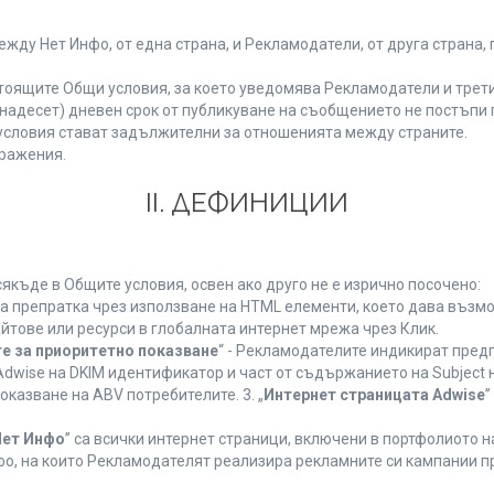
у Нет Инфо, от една страна, и Рекламодатели, от друга страна, 
тоящите Общи условия, за което уведомява Рекламодатели и трети
(петнадесет) дневен срок от публикуване на съобщението не постъп
словия стават задължителни за отношенията между страните.
ражения.
ІІ. ДЕФИНИЦИИ
къде в Общите условия, освен ако друго не е изрично посочено:
на препратка чрез използване на HTML елементи, което дава възм
йтове или ресурси в глобалната интернет мрежа чрез Клик.
е за приоритетно показване
“ - Рекламодателите индикират пред
dwise на DKIM идентификатор и част от съдържанието на Subject 
оказване на ABV потребителите. 3. „
Интернет страницата Adwise
”
Нет Инфо
” са всички интернет страници, включени в портфолиото 
о, на които Рекламодателят реализира рекламните си кампании п