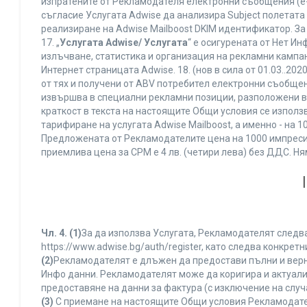
изпратените от Рекламодателя електронни съобщения (e-
съгласие Услугата Adwise да анализира Subject полетата
реализиране на Adwise Mailboost DKIM идентификатор. За
17. „
Услугата Adwise/ Услугата
“ е осигурената от Нет И
излъчване, статистика и организация на рекламни кампан
Интернет страницата Adwise. 18. (нов в сила от 01.03..2020 
от тях и получени от ABV потребител електронни съобщен
извършва в специални рекламни позиции, разположени в г
краткост в текста на настоящите Общи условия се използва 
тарифиране на услугата Adwise Mailboost, а именно - на 
Предложената от Рекламодателите цена на 1000 импресии
приемлива цена за CPM е 4 лв. (четири лева) без ДДС. 
Чл. 4.
(1)
За да използва Услугата, Рекламодателят следва
https://www.adwise.bg/auth/register, като следва конкр
(2)
Рекламодателят е длъжен да предостави пълни и верни
Инфо данни. Рекламодателят може да коригира и актуал
предоставяне на данни за фактура (с изключение на случа
(3)
С приемане на настоящите Общи условия Рекламодателя