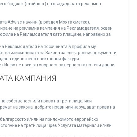
него бюджет (стойност) на създадената рекламна
та Adwise начини (в раздел Моята сметка).
тиране на рекламна кампания на Рекламодателя, освен
Профила на Рекламодателя като плащане, направено за
а на Рекламодателя на посочената в профила му
ят на изискванията на Закона за електронния документ и
издава единствено електронни фактури.
 Инфо не носи отговорност за верността на тези данни.
НАТА КАМПАНИЯ
а собственост или права на трети лица, или
речат на закона, добрите нрави или нарушават права на
българското и/или на приложимото европейско
стояние на трети лица чрез Услугата материали и/или