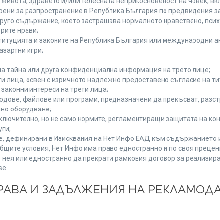
а живота, здравето и/или телесната неприкосновеност на човек, 
брени за разпространение в Република България по предвидения за
 друго съдържание, което застрашава нормалното нравствено, пси
рите нрави;
титуцията и законите на Република България или международни ак
азартни игри;
на тайна или друга конфиденциална информация на трето лице;
ети лица, освен с изричното надлежно предоставено съгласие на ти
законни интереси на трети лица;
одове, файлове или програми, предназначени да прекъсват, разс
но оборудване;
ключително, но не само нормите, регламентиращи защитата на конк
уги;
se, дефинирани в Изисквания на Нет Инфо ЕАД към съдържанието 
бщите условия, Нет Инфо има право едностранно и по своя преце
 нея или едностранно да прекрати рамковия договор за реализира
se.
 ПРАВА И ЗАДЪЛЖЕНИЯ НА РЕКЛАМОД