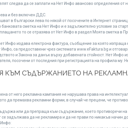
лят следва да се заплати на Нет Инфо авансово определения от 
лева и без включен ДДС.
ат в български лева по някой от посочените в Интернет страница
 банковата сметка на Нет Инфо и е задължително условие за стар
а плащането то се отразява от Нет Инфо в раздел Моята сметка в 
ия Нет Инфо издава електрона фактура, съобщение за която изпращ
 Инфо, са предоставени чрез системата www.eFaktura.bg и отговар
дството и Закона за данък върху добавената стойност. Нет Инфо 
ля, посочени от последния при регистрацията на профила му. Нет
ИЯ КЪМ СЪДЪРЖАНИЕТО НА РЕКЛАМ
ена от него рекламна кампания не нарушава права на интелектуалн
то да премахва рекламни форми, в случай че прецени, че противо
ъдържа или да препраща към съдържание, което противоречи на 
 се задължава да не рекламира и да не прави по никакъв начин до
 Инфо: