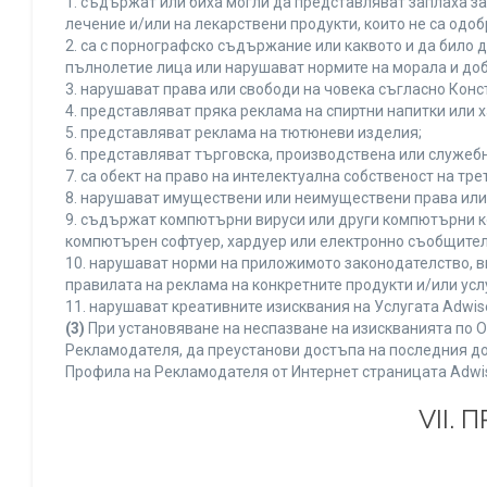
1. съдържат или биха могли да представляват заплаха з
лечение и/или на лекарствени продукти, които не са одо
2. са с порнографско съдържание или каквото и да било
пълнолетие лица или нарушават нормите на морала и доб
3. нарушават права или свободи на човека съгласно Конс
4. представляват пряка реклама на спиртни напитки или х
5. представляват реклама на тютюневи изделия;
6. представляват търговска, производствена или служеб
7. са обект на право на интелектуална собственост на тр
8. нарушават имуществени или неимуществени права или 
9. съдържат компютърни вируси или други компютърни к
компютърен софтуер, хардуер или електронно съобщител
10. нарушават норми на приложимото законодателство, в
правилата на реклама на конкретните продукти и/или усл
11. нарушават креативните изисквания на Услугата Adwi
(3)
При установяване на неспазване на изискванията по О
Рекламодателя, да преустанови достъпа на последния до
Профила на Рекламодателя от Интернет страницата Adwi
VII.