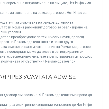
ли ненавременно актуализиране на същите, Нет Инфо има
ение за сключване на рамков договор с Нет Инфо за
одателя за сключване на рамков договор за
От този момент рамковият договор за реализиране на
Общи условия.
арт за преобразуване по технически начин, правещ
реса на Рекламодателя, както и всяка друга
зка със сключване и изпълнение на Рамковия договор.
оято последният може да влезе в регистрирания си
ането, респективно не влезе в регистрирания си профил,
ва получената от съответния Рекламодател при
Я ЧРЕЗ УСЛУГАТА ADWISE
в договор съгласно чл. 4, Рекламодателят има право да
нии чрез електронно изявление, изпратено до Нет Инфо