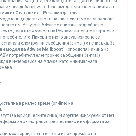
а кампания. За целта, Рекламодателят дава изричното си
ирани чрез добавения от Рекламодателя в кампанията за
ерминът Съгласие от Рекламодателя
.
модатели да достъпват и ползват система за създаване,
ността им. Услугата Adwise е описана подробно на
га, която дава възможност на Рекламодателите изпратени
V потребителите. Приоритетното визуализиране се
останали електронни съобщения (e-mail) от списъка. За
ви модел на Adwise Mailboost
“ - определя начина на
т ABV потребителя електронно съобщение (e-mail).
жда в интерфейса на Adwise, като минималната
ожена.
.
остъпна в реално време (on-line) на
.
тут (за юридическите лица) и другите изискуеми от Нет
а форма за регистрация, респективно във формата за
ция, са верни, пълни и точни и при промяна на