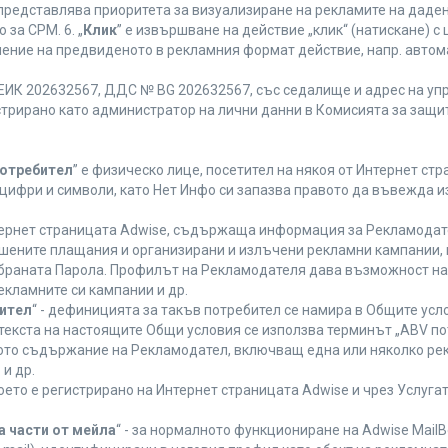
 представлява приоритета за визуализиране на рекламите на даден
за CPM. 6. „
Клик
” е извършване на действие „клик“ (натискане) 
лнение на предвиденото в рекламния формат действие, напр. авт
ЕИК 202632567, ДДС № BG 202632567, със седалище и адрес на упра
регистрирано като администратор на лични данни в Комисията за защи
Потребител
” е физическо лице, посетител на някоя от Интернет стр
, цифри и символи, като Нет Инфо си запазва правото да въвежда 
нтернет страницата Adwise, съдържаща информация за Рекламодател
ршените плащания и организирани и излъчени рекламни кампании,
браната Парола. Профилът на Рекламодателя дава възможност на 
екламните си кампании и др.
бител
“ - дефиницията за такъв потребител се намира в Общите усло
в текста на настоящите Общи условия се използва терминът „ABV по
ното съдържание на Рекламодател, включващ една или няколко рек
и др.
което е регистрирано на Интернет страницата Adwise и чрез Услуг
а части от мейла
“ - за нормалното функциониране на Adwise MailB