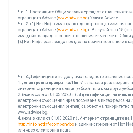
Чл. 1.
Настоящите Общи условия уреждат отношенията межд
страницата Adwise (
www.adwise.bg
) Услуга Adwise.
Чл. 2.
(1)
Нет Инфо има право едностранно да изменя нас
страницата Adwise (
www.adwise.bg
) . В случай че в 15 
има действащи договорни отношения, изменените Общи у
(2)
Нет Инфо разглежда поотделно всички постъпили въз
Чл. 3.
Дефинициите по-долу имат следното значение нався
1. „
Електронна препратка/Линк
” означава реализиране 
интернет страници на същия уебсайт или към други уебса
2. (нов в сила от 01.03.2020 г.) „
Идентификация на мейлит
електронни съобщения чрез посочване в интерфейса на A
електронни съобщения (e-mail) са обект на приоритетно п
www.adwise.bg.
4. (изм. в сила от 01.03.2020 г.) „
Интернет страниците на 
http://info.netinfocompany.bg
и администрирани от Нет Инф
или чрез електронна поща.