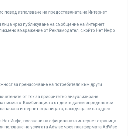
по повод използване на предоставяната на Интернет
 лица чрез публикуване на съобщение на Интернет
и писмено възражение от Рекламодател, с който Нет Инфо
ожност за пренасочване на потребителя към други
почетените от тях за приоритетно визуализиране
на писмото. Комбинацията от двете данни определя кои
 означава интернет страницата, находяща се на адрес:
на Нет Инфо, посочени на официалната интернет страница
ри ползване на услугата Adwise чрез платформата AdWise