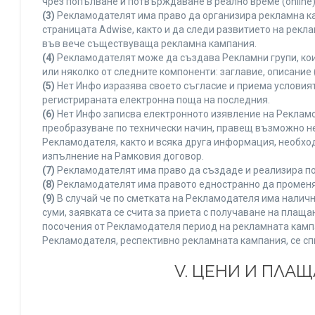
чрез попълване и потвърждаване в реално време (online)
(3)
Рекламодателят има право да организира рекламна ка
страницата Adwise, както и да следи развитието на рек
във вече съществуваща рекламна кампания.
(4)
Рекламодателят може да създава Рекламни групи, кои
или няколко от следните компоненти: заглавие, описание 
(5)
Нет Инфо изразява своето съгласие и приема условия
регистрираната електронна поща на последния.
(6)
Нет Инфо записва електронното изявление на Рекламо
преобразуване по технически начин, правещ възможно не
Рекламодателя, както и всяка друга информация, необх
изпълнение на Рамковия договор.
(7)
Рекламодателят има право да създаде и реализира по
(8)
Рекламодателят има правото едностранно да променя 
(9)
В случай че по сметката на Рекламодателя има наличн
суми, заявката се счита за приета с получаване на плащ
посочения от Рекламодателя период на рекламната кампан
Рекламодателя, респективно рекламната кампания, се сп
V. ЦЕНИ И ПЛА