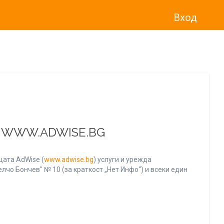
Вход
о“
)
прекратява услугата Adwise
считано от
01.01.2026 г
.
А WWW.ADWISE.BG
ата AdWise (
www.adwise.bg
) услуги и урежда
лчо Бончев" № 10 (за краткост „Нет Инфо“) и всеки един