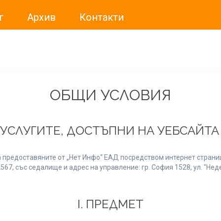
г
Архив
Контакти
ме искали да Ви уведомим, че „Нет Инфо“ ЕАД (
„Нет Инф
За повече информация, натиснете
тук.
ОБЩИ УСЛОВИЯ
 УСЛУГИТЕ, ДОСТЪПНИ НА УЕБСАЙТ
 предоставяните от „Нет Инфо“ ЕАД посредством интернет страниц
7, със седалище и адрес на управление: гр. София 1528, ул. "Неде
І. ПРЕДМЕТ