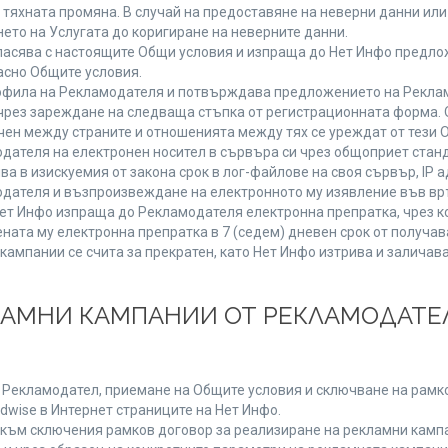
от тяхната промяна. В случай на предоставяне на неверни данни и
ето на Услугата до коригиране на неверните данни.
ласява с настоящите Общи условия и изпраща до Нет Инфо предлож
асно Общите условия.
фила на Рекламодателя и потвърждава предложението на Реклам
чрез зареждане на следваща стъпка от регистрационната форма. 
чен между страните и отношенията между тях се уреждат от тези 
дателя на електронен носител в сървъра си чрез общоприет станд
в изискуемия от закона срок в лог-файлове на своя сървър, IP ад
ателя и възпроизвеждане на електронното му изявление във връ
Нет Инфо изпраща до Рекламодателя електронна препратка, чрез к
ната му електронна препратка в 7 (седем) дневен срок от получав
кампании се счита за прекратен, като Нет Инфо изтрива и залича
КЛАМНИ КАМПАНИИ ОТ РЕКЛАМОДАТЕЛ
а Рекламодател, приемане на Общите условия и сключване на рамко
dwise в Интернет страниците на Нет Инфо.
ъм сключения рамков договор за реализиране на рекламни кампа