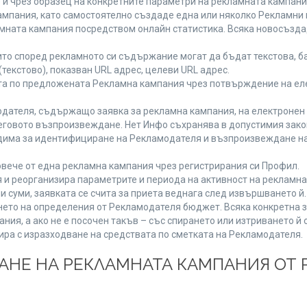
 и чрез образец на конкретните параметри на рекламната кампани
мпания, като самостоятелно създаде една или няколко Рекламни г
ламната кампания посредством онлайн статистика. Всяка новосъзд
то според рекламното си съдържание могат да бъдат текстова, ба
(текстово), показван URL адрес, целеви URL адрес.
та по предложената Рекламна кампания чрез потвърждение на ел
дателя, съдържащо заявка за рекламна кампания, на електронен 
говото възпроизвеждане. Нет Инфо съхранява в допустимия законе
одима за идентифициране на Рекламодателя и възпроизвеждане на
вече от една рекламна кампания чрез регистрирания си Профил.
и реорганизира параметрите и периода на активност на рекламна
и суми, заявката се счита за приета веднага след извършването й
ането на определения от Рекламодателя бюджет. Всяка конкретна 
ия, а ако не е посочен такъв – със спирането или изтриването й 
ира с изразходване на средствата по сметката на Рекламодателя.
ЩАНЕ НА РЕКЛАМНАТА КАМПАНИЯ ОТ