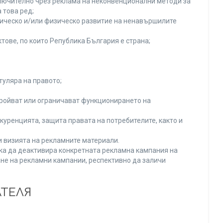
включително чрез реклама на неконвенционални методи за
 това ред;
хическо и/или физическо развитие на ненавършилите
тове, по които Република България е страна;
туляра на правото;
тройват или ограничават функционирането на
уренцията, защита правата на потребителите, както и
и визията на рекламните материали.
нка да деактивира конкретната рекламна кампания на
не на рекламни кампании, респективно да заличи
АТЕЛЯ