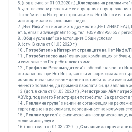
5. (нов в сила от 01.03.2020 г.) „
Класиране на рекламите
“
бъдат показани рекламите се определя от предложението 
Потребител на Интернет страниците на Нет Инфо и изпъ
или стартиране на рекламно видео.
7. „
Нет Инфо
” е търговското дружество „НЕТ ИНФО” ЕАД, 
ет. 6, еmail: adwise@netinfo.bg, тел: +359 888 950 657, 
8. „
Общи условия
” са настоящите Общи условия.
9. (отм. В сила от 01.03.2020 г.)
10. „
Потребител на Интернет страниците на Нет Инфо/
11. „
Потребителско име
“ означава комбинация от букви
и символите за Потребителското име.
12. „
Профил на Рекламодателя
” е обособена част от И
съхранявана при Нет Инфо, както и информация за извъ
осъществява чрез въвеждане на потребителско име и из
нейното ползване, да променя паролата си, да заплаща р
13. (доп. в сила от 01.03.2020 г.) „
Регистриран ABV потре
ABV.bg, под името Регистриран потребител. За краткост 
14. „
Рекламна група
“ е начин на организация на реклам
таргетиране на рекламата, периодичност на излъчването 
15. „
Рекламодател
” е физическо или юридическо лице, 
стоки и/или услуги.
16. (нов в сила от 01.03.2020 г.) „
Съгласие за прочитане н