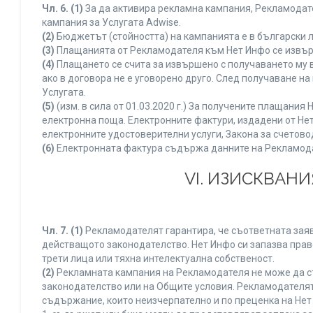
Чл. 6.
(1)
За да активира рекламна кампания, Рекламодате
кампания за Услугата Adwise.
(2)
Бюджетът (стойността) на кампанията е в български 
(3)
Плащанията от Рекламодателя към Нет Инфо се извършв
(4)
Плащането се счита за извършено с получаването му в
ако в договора не е уговорено друго. След получаване н
Услугата.
(5)
(изм. в сила от 01.03.2020 г.) За получените плащан
електронна поща. Електронните фактури, издадени от Нет
електронните удостоверителни услуги, Закона за счетово
(6)
Електронната фактура съдържа данните на Рекламодате
VI. ИЗИСКВАН
Чл. 7.
(1)
Рекламодателят гарантира, че съответната заяв
действащото законодателство. Нет Инфо си запазва право
трети лица или тяхна интелектуална собственост.
(2)
Рекламната кампания на Рекламодателя не може да с
законодателство или на Общите условия. Рекламодателят
съдържание, които неизчерпателно и по преценка на Нет