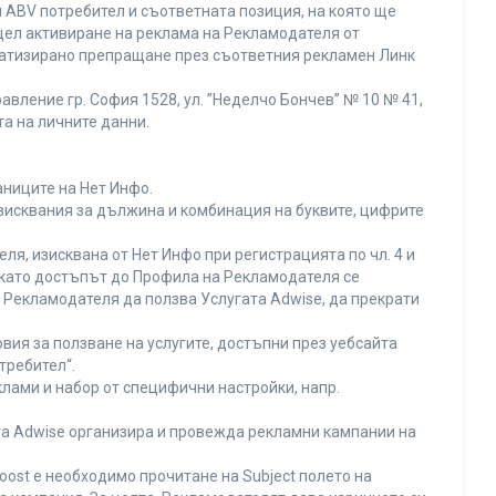
 ABV потребител и съответната позиция, на която ще
с цел активиране на реклама на Рекламодателя от
оматизирано препращане през съответния рекламен Линк
вление гр. София 1528, ул. ”Неделчо Бончев” № 10 № 41,
та на личните данни.
аниците на Нет Инфо.
изисквания за дължина и комбинация на буквите, цифрите
я, изисквана от Нет Инфо при регистрацията по чл. 4 и
 като достъпът до Профила на Рекламодателя се
Рекламодателя да ползва Услугата Adwise, да прекрати
вия за ползване на услугите, достъпни през уебсайта
требител“.
лами и набор от специфични настройки, напр.
ата Adwise организира и провежда рекламни кампании на
oost е необходимо прочитане на Subject полето на