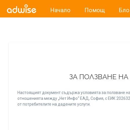
Начало
Помощ
Бло
Уважаеми рекламодатели, с настоящото съобщение бих
ЗА ПОЛЗВАНЕ НА
Настоящият документ съдържа условията за ползване на
отношенията между „Нет Инфо“ ЕАД, София, с ЕИК 20263256
от потребителите на дадените услуги.