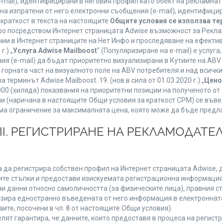
mail), идентифицирани в неговия профил като обект на рекламнат
 на изпратени от него електронни съобщения (e-mail), идентифиц
 краткост в текста на настоящите
Общите условия се използва т
нфо посредством Интернет страницата Adwise възможност за Рекла
ии в Интернет страниците на Нет Инфо и проследяване на ефектив
г.) „
Услуга Adwise Mailboost
“ (Популяризиране на e-mail) е услу
ия (e-mail) да бъдат приоритетно визуализирани в Кутиите на AB
орната част на визуалното поле на ABV потребителя и над всички 
терминът Adwise Mailboost. 19. (нов в сила от 01.03.2020 г.) „
Цено
1000 (хиляда) показвания на приоритетни позиции на полученото о
 (наричана в настоящите Общи условия за краткост CPM) се въве
Няма ограничение за максималната цена, която може да бъде предл
ІІІ. РЕГИСТРИРАНЕ НА РЕКЛАМОДАТЕЛ
 да регистрира собствен профил на Интернет страницата Adwise, д
етните стъпки и предостави изискуемата регистрационна информация
 данни относно самоличността (за физическите лица), правния ста
изира едностранно въведената от него информация в електроннат
ите, посочени в чл. 8 от настоящите Общи условия).
т гарантира, че данните, които предоставя в процеса на регистра