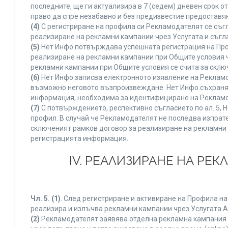
последните, ще ги актуализира в 7 (седем) дневен срок 
право да спре незабавно и без предизвестие предоставян
(4)
С регистриране на профила си Рекламодателят се съг
реализиране на рекламни кампании чрез Услугата и съгл
(5)
Нет Инфо потвърждава успешната регистрация на Про
реализиране на рекламни кампании при Общите условия 
рекламни кампании при Общите условия се счита за склю
(6)
Нет Инфо записва електронното изявление на Рекламо
възможно неговото възпроизвеждане. Нет Инфо съхранява 
информация, необходима за идентифициране на Рекламод
(7)
С потвърждението, респективно съгласието по ал. 5, 
профил. В случай че Рекламодателят не последва изпрате
сключеният рамков договор за реализиране на рекламни 
регистрацията информация.
IV. РЕАЛИЗИРАНЕ НА РЕ
Чл. 5.
(1)
. След регистриране и активиране на Профила н
реализира и излъчва рекламни кампании чрез Услугата A
(2)
Рекламодателят заявява отделна рекламна кампания к