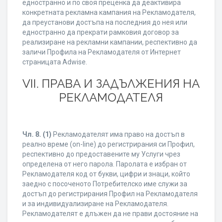
едностранно и по своя преценка да деактивира
конкретната рекламна кампания на Рекламодателя,
да преустанови достъпа на последния до нея или
едностранно да прекрати рамковия договор за
реализиране на рекламни кампании, респективно да
заличи Профила на Рекламодателя от Интернет
страницата Adwise.
VII. ПРАВА И ЗАДЪЛЖЕНИЯ НА
РЕКЛАМОДАТЕЛЯ
Чл. 8.
(1)
Рекламодателят има право на достъп в
реално време (on-line) до регистрирания си Профил,
респективно до предоставените му Услуги чрез
определена от него парола. Паролата е избран от
Рекламодателя код от букви, цифри и знаци, който
заедно с посоченото Потребителско име служи за
достъп до регистрирания Профил на Рекламодателя
и за индивидуализиране на Рекламодателя.
Рекламодателят е длъжен да не прави достояние на