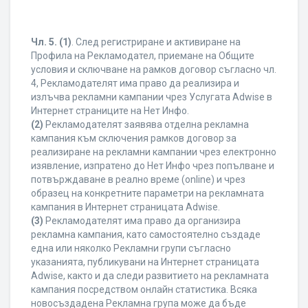
Чл. 5.
(1)
. След регистриране и активиране на
Профила на Рекламодател, приемане на Общите
условия и сключване на рамков договор съгласно чл.
4, Рекламодателят има право да реализира и
излъчва рекламни кампании чрез Услугата Adwise в
Интернет страниците на Нет Инфо.
(2)
Рекламодателят заявява отделна рекламна
кампания към сключения рамков договор за
реализиране на рекламни кампании чрез електронно
изявление, изпратено до Нет Инфо чрез попълване и
потвърждаване в реално време (online) и чрез
образец на конкретните параметри на рекламната
кампания в Интернет страницата Adwise.
(3)
Рекламодателят има право да организира
рекламна кампания, като самостоятелно създаде
една или няколко Рекламни групи съгласно
указанията, публикувани на Интернет страницата
Adwise, както и да следи развитието на рекламната
кампания посредством онлайн статистика. Всяка
новосъздадена Рекламна група може да бъде