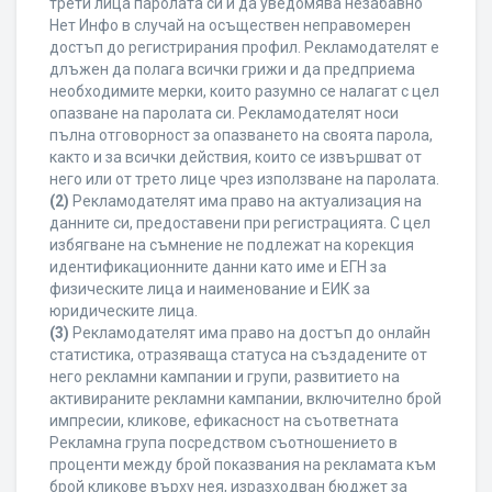
трети лица паролата си и да уведомява незабавно
Нет Инфо в случай на осъществен неправомерен
достъп до регистрирания профил. Рекламодателят е
длъжен да полага всички грижи и да предприема
необходимите мерки, които разумно се налагат с цел
опазване на паролата си. Рекламодателят носи
пълна отговорност за опазването на своята парола,
както и за всички действия, които се извършват от
него или от трето лице чрез използване на паролата.
(2)
Рекламодателят има право на актуализация на
данните си, предоставени при регистрацията. С цел
избягване на съмнение не подлежат на корекция
идентификационните данни като име и ЕГН за
физическите лица и наименование и ЕИК за
юридическите лица.
(3)
Рекламодателят има право на достъп до онлайн
статистика, отразяваща статуса на създадените от
него рекламни кампании и групи, развитието на
активираните рекламни кампании, включително брой
импресии, кликове, ефикасност на съответната
Рекламна група посредством съотношението в
проценти между брой показвания на рекламата към
брой кликове върху нея, изразходван бюджет за