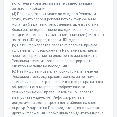
включена в нова или във вече съществуваща
рекламна кампания.
(4)
Рекламодателят може да създава Рекламни
групи, които според рекламното си съдържание
могат да бъдат текстова, банерна, друга реклама.
Всяка разновидност включва един или няколко от
следните компоненти: заглавие, описание (текстово),
показван URL адрес, целеви URL адрес.
(5)
Нет Инфо изразява своето съгласие и приема
условията по предложената Рекламна кампания
чрез потвърждение на електронно изявление на
Рекламодателя, изпратено по регистрираната
електронна поща на последния.
(6)
Нет Инфо записва електронното изявление на
Рекламодателя, съдържащо заявка за рекламна
кампания, на електронен носител в сървъра си чрез
общоприет стандарт за преобразуване по
технически начин, правещ възможно неговото
възпроизвеждане. Нет Инфо съхранява в
допустимия законен срок в лог-файлове на своя
сървър IP адреса на Рекламодателя, както и всяка
друга информация, необходима за идентифициране