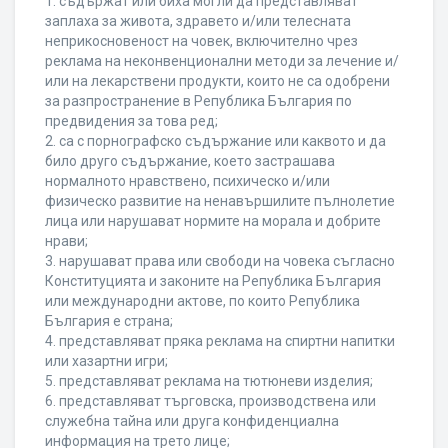
1. съдържат или биха могли да представляват
заплаха за живота, здравето и/или телесната
неприкосновеност на човек, включително чрез
реклама на неконвенционални методи за лечение и/
или на лекарствени продукти, които не са одобрени
за разпространение в Република България по
предвидения за това ред;
2. са с порнографско съдържание или каквото и да
било друго съдържание, което застрашава
нормалното нравствено, психическо и/или
физическо развитие на ненавършилите пълнолетие
лица или нарушават нормите на морала и добрите
нрави;
3. нарушават права или свободи на човека съгласно
Конституцията и законите на Република България
или международни актове, по които Република
България е страна;
4. представляват пряка реклама на спиртни напитки
или хазартни игри;
5. представляват реклама на тютюневи изделия;
6. представляват търговска, производствена или
служебна тайна или друга конфиденциална
информация на трето лице;