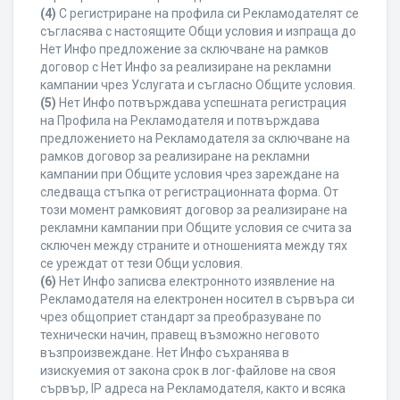
(4)
С регистриране на профила си Рекламодателят се
съгласява с настоящите Общи условия и изпраща до
Нет Инфо предложение за сключване на рамков
договор с Нет Инфо за реализиране на рекламни
кампании чрез Услугата и съгласно Общите условия.
(5)
Нет Инфо потвърждава успешната регистрация
на Профила на Рекламодателя и потвърждава
предложението на Рекламодателя за сключване на
рамков договор за реализиране на рекламни
кампании при Общите условия чрез зареждане на
следваща стъпка от регистрационната форма. От
този момент рамковият договор за реализиране на
рекламни кампании при Общите условия се счита за
сключен между страните и отношенията между тях
се уреждат от тези Общи условия.
(6)
Нет Инфо записва електронното изявление на
Рекламодателя на електронен носител в сървъра си
чрез общоприет стандарт за преобразуване по
технически начин, правещ възможно неговото
възпроизвеждане. Нет Инфо съхранява в
изискуемия от закона срок в лог-файлове на своя
сървър, IP адреса на Рекламодателя, както и всяка