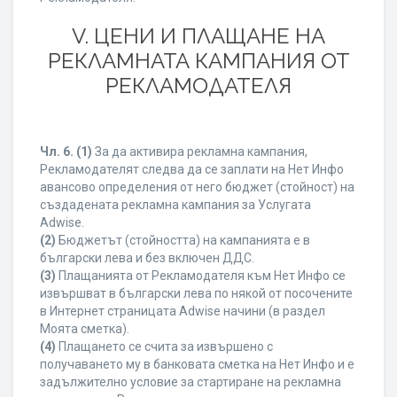
V. ЦЕНИ И ПЛАЩАНЕ НА
РЕКЛАМНАТА КАМПАНИЯ ОТ
РЕКЛАМОДАТЕЛЯ
Чл. 6.
(1)
За да активира рекламна кампания,
Рекламодателят следва да се заплати на Нет Инфо
авансово определения от него бюджет (стойност) на
създадената рекламна кампания за Услугата
Adwise.
(2)
Бюджетът (стойността) на кампанията е в
български лева и без включен ДДС.
(3)
Плащанията от Рекламодателя към Нет Инфо се
извършват в български лева по някой от посочените
в Интернет страницата Adwise начини (в раздел
Моята сметка).
(4)
Плащането се счита за извършено с
получаването му в банковата сметка на Нет Инфо и е
задължително условие за стартиране на рекламна