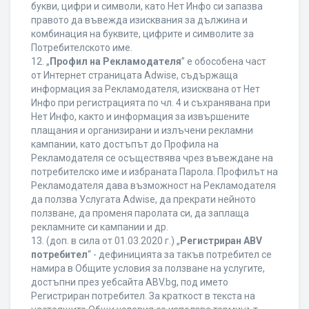
букви, цифри и символи, като Нет Инфо си запазва
правото да въвежда изисквания за дължина и
комбинация на буквите, цифрите и символите за
Потребителското име.
12. „
Профил на Рекламодателя
” е обособена част
от Интернет страницата Adwise, съдържаща
информация за Рекламодателя, изисквана от Нет
Инфо при регистрацията по чл. 4 и съхранявана при
Нет Инфо, както и информация за извършените
плащания и организирани и излъчени рекламни
кампании, като достъпът до Профила на
Рекламодателя се осъществява чрез въвеждане на
потребителско име и избраната Парола. Профилът на
Рекламодателя дава възможност на Рекламодателя
да ползва Услугата Adwise, да прекрати нейното
ползване, да променя паролата си, да заплаща
рекламните си кампании и др.
13. (доп. в сила от 01.03.2020 г.) „
Регистриран ABV
потребител
“ - дефиницията за такъв потребител се
намира в Общите условия за ползване на услугите,
достъпни през уебсайта ABV.bg, под името
Регистриран потребител. За краткост в текста на