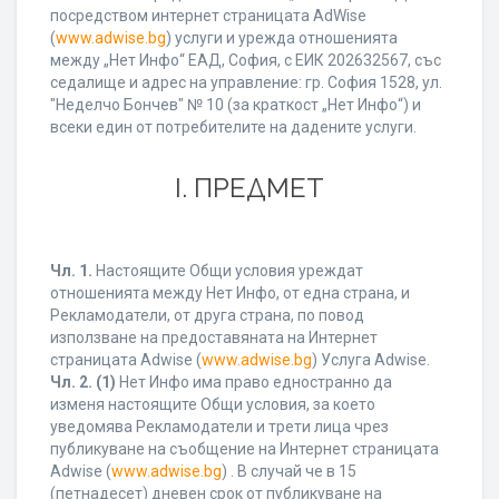
посредством интернет страницата AdWise
(
www.adwise.bg
) услуги и урежда отношенията
между „Нет Инфо“ ЕАД, София, с ЕИК 202632567, със
седалище и адрес на управление: гр. София 1528, ул.
"Неделчо Бончев" № 10 (за краткост „Нет Инфо“) и
всеки един от потребителите на дадените услуги.
І. ПРЕДМЕТ
Чл. 1.
Настоящите Общи условия уреждат
отношенията между Нет Инфо, от една страна, и
Рекламодатели, от друга страна, по повод
използване на предоставяната на Интернет
страницата Adwise (
www.adwise.bg
) Услуга Adwise.
Чл. 2.
(1)
Нет Инфо има право едностранно да
изменя настоящите Общи условия, за което
уведомява Рекламодатели и трети лица чрез
публикуване на съобщение на Интернет страницата
Adwise (
www.adwise.bg
) . В случай че в 15
(петнадесет) дневен срок от публикуване на