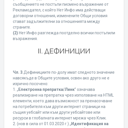
съобщението не постъпи писмено възражение от
Рекламодател, с който Нет Инфо има действащи
договорни отношения, изменените Общи условия
стават задължителни за отношенията между
страните.
(2)
Нет Инфо разглежда поотделно всички постъпили
възражения.
ІІ. ДЕФИНИЦИИ
Чл. 3.
Дефинициите по-долу имат следното значение
навсякъде в Общите условия, освен ако друго не е
изрично посочено:
1. „
Електронна препратка/Линк
” означава
реализиране на препратка чрез използване на HTML
елементи, което дава възможност за пренасочване
на потребителя към други интернет страници на
същия уебсайт или към други уебсайтове или
ресурси в глобалната интернет мрежа чрез Клик.
2. (нов в сила от 01.03.2020 г.) „
Идентификация на