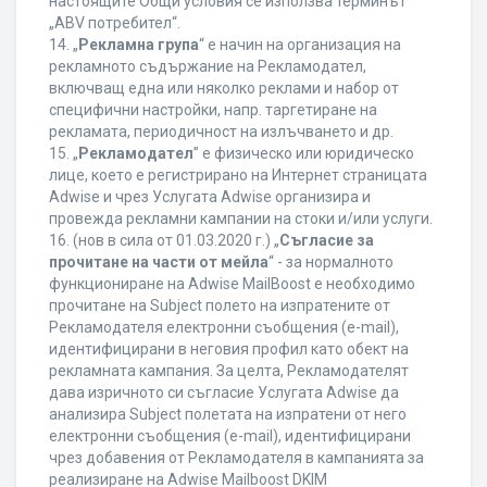
настоящите Общи условия се използва терминът
„ABV потребител“.
14. „
Рекламна група
“ е начин на организация на
рекламното съдържание на Рекламодател,
включващ една или няколко реклами и набор от
специфични настройки, напр. таргетиране на
рекламата, периодичност на излъчването и др.
15. „
Рекламодател
” е физическо или юридическо
лице, което е регистрирано на Интернет страницата
Adwise и чрез Услугата Adwise организира и
провежда рекламни кампании на стоки и/или услуги.
16. (нов в сила от 01.03.2020 г.) „
Съгласие за
прочитане на части от мейла
“ - за нормалното
функциониране на Adwise MailBoost е необходимо
прочитане на Subject полето на изпратените от
Рекламодателя електронни съобщения (e-mail),
идентифицирани в неговия профил като обект на
рекламната кампания. За целта, Рекламодателят
дава изричното си съгласие Услугата Adwise да
анализира Subject полетата на изпратени от него
електронни съобщения (e-mail), идентифицирани
чрез добавения от Рекламодателя в кампанията за
реализиране на Adwise Mailboost DKIM