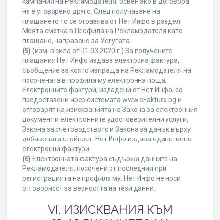
кампания на Рекламодателя, освен ако в договора
не е уговорено друго. След получаване на
плащането то се отразява от Нет Инфо в раздел
Моята сметка в Профила на Рекламодателя като
плащане, направено за Услугата.
(5)
(изм. в сила от 01.03.2020 г.) За получените
плащания Нет Инфо издава електрона фактура,
съобщение за която изпраща на Рекламодателя на
посочената в профила му електронна поща.
Електронните фактури, издадени от Нет Инфо, са
предоставени чрез системата www.eFaktura.bg и
отговарят на изискванията на Закона за електронния
документ и електронните удостоверителни услуги,
Закона за счетоводството и Закона за данък върху
добавената стойност. Нет Инфо издава единствено
електронни фактури.
(6)
Електронната фактура съдържа данните на
Рекламодателя, посочени от последния при
регистрацията на профила му. Нет Инфо не носи
отговорност за верността на тези данни.
VI. ИЗИСКВАНИЯ КЪМ