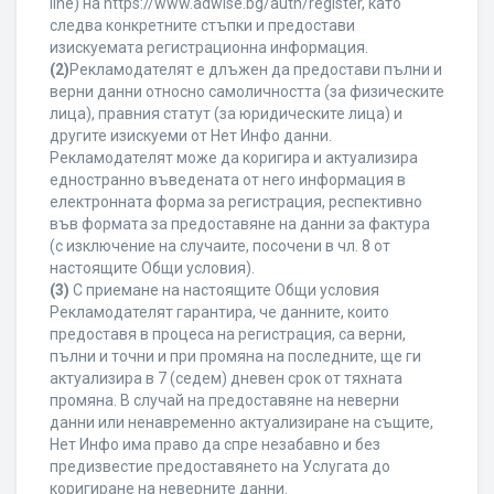
line) на https://www.adwise.bg/auth/register, като
следва конкретните стъпки и предостави
изискуемата регистрационна информация.
(2)
Рекламодателят е длъжен да предостави пълни и
верни данни относно самоличността (за физическите
лица), правния статут (за юридическите лица) и
другите изискуеми от Нет Инфо данни.
Рекламодателят може да коригира и актуализира
едностранно въведената от него информация в
електронната форма за регистрация, респективно
във формата за предоставяне на данни за фактура
(с изключение на случаите, посочени в чл. 8 от
настоящите Общи условия).
(3)
С приемане на настоящите Общи условия
Рекламодателят гарантира, че данните, които
предоставя в процеса на регистрация, са верни,
пълни и точни и при промяна на последните, ще ги
актуализира в 7 (седем) дневен срок от тяхната
промяна. В случай на предоставяне на неверни
данни или ненавременно актуализиране на същите,
Нет Инфо има право да спре незабавно и без
предизвестие предоставянето на Услугата до
коригиране на неверните данни.