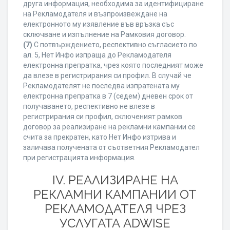
друга информация, необходима за идентифициране
на Рекламодателя и възпроизвеждане на
електронното му изявление във връзка със
сключване и изпълнение на Рамковия договор.
(7)
С потвърждението, респективно съгласието по
ал. 5, Нет Инфо изпраща до Рекламодателя
електронна препратка, чрез която последният може
да влезе в регистрирания си профил. В случай че
Рекламодателят не последва изпратената му
електронна препратка в 7 (седем) дневен срок от
получаването, респективно не влезе в
регистрирания си профил, сключеният рамков
договор за реализиране на рекламни кампании се
счита за прекратен, като Нет Инфо изтрива и
заличава получената от съответния Рекламодател
при регистрацията информация.
IV. РЕАЛИЗИРАНЕ НА
РЕКЛАМНИ КАМПАНИИ ОТ
РЕКЛАМОДАТЕЛЯ ЧРЕЗ
УСЛУГАТА ADWISE