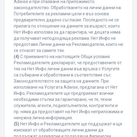
Adwise и при спазване на приложимото
законодателство. Обработването на лични данни на
Потребителите за рекламни цели е въз основа
предварително дадено съгласие. Последното не се
прилага по отношение на данните за възраст, които
Нет Инфо използва за да гарантира, че децата няма
да получават неподходяща реклама. Нет Инфо не
предоставя Лични данни на Рекламодатели, които не
се отнасят за самите тях.
(4)
С приемането на настоящите Общи условия
Рекламодателите декларират, че предоставените от
тях на Нет Инфо лични данни във връзка с Услугите
са събирани и обработвани в съответствие със
Законодателството за защита на данните. При
използване на Услугата Adwise, предлагана от Нет
Инфо, Рекламодателите ще предприемат всички
необходими стъпки за гарантиране, че те, техни
служители, агенти, подизпълнители, контрагенти и
пр. няма да предоставят на Нет Инфо неприложима и
ненужна лична информация.
(5)
Нет Инфо и Рекламодателите ще поддържат и ще
изискват от обработващите лични данни да
поддържат адекватни и подходящи физически,