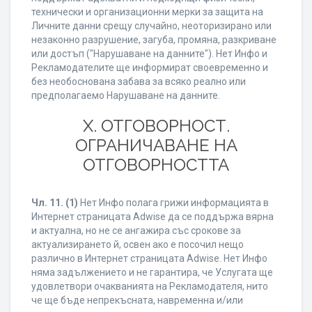
технически и организационни мерки за защита на
Личните данни срещу случайно, неоторизирано или
незаконно разрушение, загуба, промяна, разкриване
или достъп ("Нарушаване на данните"). Нет Инфо и
Рекламодателите ще информират своевременно и
без необоснована забава за всяко реално или
предполагаемо Нарушаване на данните.
X. ОТГОВОРНОСТ.
ОГРАНИЧАВАНЕ НА
ОТГОВОРНОСТТА
Чл. 11.
(1)
Нет Инфо полага грижи информацията в
Интернет страницата Adwise да се поддържа вярна
и актуална, но не се ангажира със срокове за
актуализирането й, освен ако е посочил нещо
различно в Интернет страницата Adwise. Нет Инфо
няма задължението и не гарантира, че Услугата ще
удовлетвори очакванията на Рекламодателя, нито
че ще бъде непрекъсната, навременна и/или