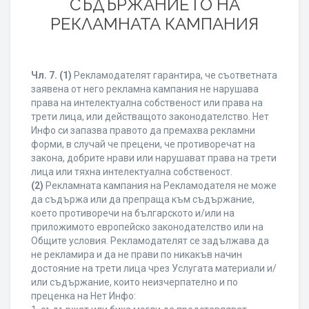
СЪДЪРЖАНИЕТО НА
РЕКЛАМНАТА КАМПАНИЯ
Чл. 7.
(1)
Рекламодателят гарантира, че съответната
заявена от него рекламна кампания не нарушава
права на интелектуална собственост или права на
трети лица, или действащото законодателство. Нет
Инфо си запазва правото да премахва рекламни
форми, в случай че прецени, че противоречат на
закона, добрите нрави или нарушават права на трети
лица или тяхна интелектуална собственост.
(2)
Рекламната кампания на Рекламодателя не може
да съдържа или да препраща към съдържание,
което противоречи на българското и/или на
приложимото европейско законодателство или на
Общите условия. Рекламодателят се задължава да
не рекламира и да не прави по никакъв начин
достояние на трети лица чрез Услугата материали и/
или съдържание, които неизчерпателно и по
преценка на Нет Инфо: