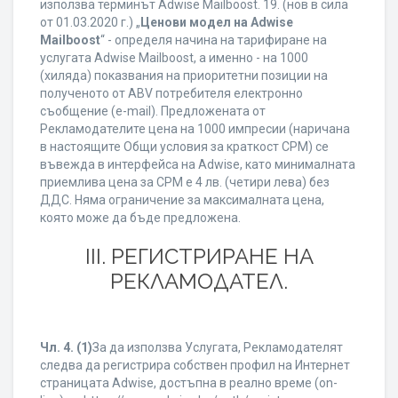
използва терминът Adwise Mailboost. 19. (нов в сила
от 01.03.2020 г.) „
Ценови модел на Adwise
Mailboost
“ - определя начина на тарифиране на
услугата Adwise Mailboost, а именно - на 1000
(хиляда) показвания на приоритетни позиции на
полученото от ABV потребителя електронно
съобщение (e-mail). Предложената от
Рекламодателите цена на 1000 импресии (наричана
в настоящите Общи условия за краткост CPM) се
въвежда в интерфейса на Adwise, като минималната
приемлива цена за CPM е 4 лв. (четири лева) без
ДДС. Няма ограничение за максималната цена,
която може да бъде предложена.
ІІІ. РЕГИСТРИРАНЕ НА
РЕКЛАМОДАТЕЛ.
Чл. 4.
(1)
За да използва Услугата, Рекламодателят
следва да регистрира собствен профил на Интернет
страницата Adwise, достъпна в реално време (on-