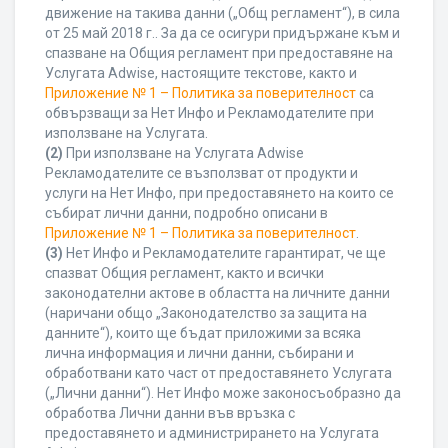
движение на такива данни („Общ регламент“), в сила
от 25 май 2018 г.. За да се осигури придържане към и
спазване на Общия регламент при предоставяне на
Услугата Adwise, настоящите текстове, както и
Приложение № 1 – Политика за поверителност
са
обвързващи за Нет Инфо и Рекламодателите при
използване на Услугата.
(2)
При използване на Услугата Adwise
Рекламодателите се възползват от продукти и
услуги на Нет Инфо, при предоставянето на които се
събират лични данни, подробно описани в
Приложение № 1 – Политика за поверителност
.
(3)
Нет Инфо и Рекламодателите гарантират, че ще
спазват Общия регламент, както и всички
законодателни актове в областта на личните данни
(наричани общо „Законодателство за защита на
данните“), които ще бъдат приложими за всяка
лична информация и лични данни, събирани и
обработвани като част от предоставянето Услугата
(„Лични данни“). Нет Инфо може законосъобразно да
обработва Лични данни във връзка с
предоставянето и администрирането на Услугата