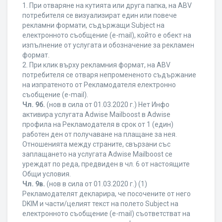
1. При отваряне на кутията или друга папка, на ABV
потребителя се визуализират един или повече
рекламни формати, съдържащи Subject на
електронното съобщение (e-mail), който е обект на
изпълнение от услугата и обозначение за рекламен
формат.
2. При клик върху рекламния формат, на ABV
потребителя се отваря непромененото съдържание
на изпратеното от Рекламодателя електронно
съобщение (e-mail).
Чл. 9б.
(нов в сила от 01.03.2020 г.) Нет Инфо
активира услугата Adwise Mailboost в Adwise
профила на Рекламодателя в срок от 1 (един)
работен ден от получаване на плащане за нея.
Отношенията между страните, свързани със
заплащането на услугата Adwise Mailboost се
уреждат по реда, предвиден в чл. 6 от настоящите
Общи условия.
Чл. 9в.
(нов в сила от 01.03.2020 г.) (1)
Рекламодателят декларира, че посочените от него
DKIM и части/целият текст на полето Subject на
електронното съобщение (e-mail) съответстват на