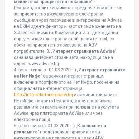
мейлите за приоритетно показване
“ -
Рекламодателите индикират предпочетените от тях
за приоритетно визуализиране електронни
съобщения чрез посочване в интерфейса на Adwise
на DKIM идентификатор и част от съдържанието на
Subject на писмото. Комбинацията от двете данни
определя кои електронни съобщения (e-mail) са
обект на приоритетно показване на ABV
потребителите. 3. „
Интернет страницата Adwise
”
означава интернет страницата, находяща се на
адрес: www.adwise.bg.
4. (изм. в сила от 01.03.2020 г.) „
Интернет страниците
на Нет Инфо
” са всички интернет страници,
включени в портфолиото на Нет Инфо, посочени на
официалната интернет страница
http://info.netinfocompany.bg
и администрирани от
Нет Инфо, на които Рекламодателят реализира
рекламните си кампании при ползване на услугата
Adwise чрез платформата AdWise или чрез
електронна поща.
5. (нов в сила от 01.03.2020 г.) „
Класиране на
рекламите
“ представлява приоритета за
визуализиране на рекламите на даден ABV