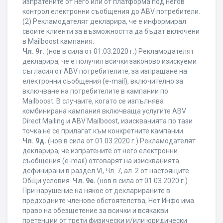
изпратените от него или от платформа под негов
контрол електронни съобщения до ABV потребители.
(2) Рекламодателят декларира, че е информирал
своите клиенти за възможността да бъдат включени
в Mailboost кампания.
Чл. 9г.
(нов в сила от 01.03.2020 г.) Рекламодателят
декларира, че е получил всички законово изискуеми
съгласия от ABV потребителите, за изпращане на
електронни съобщения (e-mail), включително за
включване на потребителите в кампании по
Mailboost. В случаите, когато се изпълнява
комбинирана кампания включваща услугите ABV
Direct Mailing и ABV Mailboost, изискванията по тази
точка не се прилагат към конкретните кампании.
Чл. 9д.
(нов в сила от 01.03.2020 г.) Рекламодателят
декларира, че изпратените от него електронни
съобщения (e-mail) отговарят на изискванията
дефинирани в раздел VI, Чл. 7, ал. 2 от настоящите
Общи условия.
Чл. 9е.
(нов в сила от 01.03.2020 г.)
При нарушение на някое от декларираните в
предходните членове обстоятелства, Нет Инфо има
право на обезщетение за всички и всякакви
претенции от трети физически и/или юридически