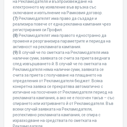
на Рекламодателя и възпроизвеждане на
електронното му изявление във връзка със
сключване и изпълнение на Рамковия договор.
(7)
Рекламодателят има право да създаде и
реализира повече от една рекламна кампания чрез
регистрирания си Профил.
(8)
Рекламодателят има правото едностранно да
променя и реорганизира параметрите и периода на
активност на рекламната кампания.
(9)
В случай че по сметката на Рекламодателя има
налични суми, заявката се счита за приета веднага
след извършването й. В случай че по сметката на
Рекламодателя няма налични суми, заявката се
счита за приета с получаване на плащането на
определения от Рекламодателя бюджет. Всяка
конкретна заявка се прекратява автоматично с
изтичане на посочения от Рекламодателя период на
рекламната кампания, а ако не е посочен такъв – със
спирането или изтриването й от Рекламодателя. Във
всеки случай заявката на Рекламодателя,
респективно рекламната кампания, се спира с
изразходване на средствата по сметката на
Рекламодателя.