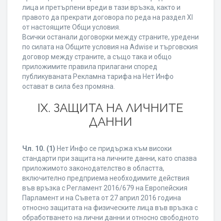
лица и претърпени вреди в тази връзка, както и
правото да прекрати договора по реда на раздел XI
от настоящите Общи условия.
Всички останали договорки между страните, уредени
по силата на Общите условия на Adwise и търговския
договор между страните, а също така и общо
приложимите правила прилагани според
публикуваната Рекламна тарифа на Нет Инфо
остават в сила без промяна.
IХ. ЗАЩИТА НА ЛИЧНИТЕ
ДАННИ
Чл. 10.
(1)
Нет Инфо се придържа към високи
стандарти при защита на личните данни, като спазва
приложимото законодателство в областта,
включително предприема необходимите действия
във връзка с Регламент 2016/679 на Европейския
Парламент и на Съвета от 27 април 2016 година
относно защитата на физическите лица във връзка с
обработването на лични данни и относно свободното