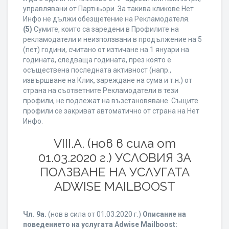
управлявани от Партньори. За такива кликове Нет
Инфо не дължи обезщетение на Рекламодателя.
(5)
Сумите, които са заредени в Профилите на
рекламодатели и неизползвани в продължение на 5
(пет) години, считано от изтичане на 1 януари на
годината, следваща годината, през която е
осъществена последната активност (напр.,
извършване на Клик, зареждане на сума и т.н.) от
страна на съответните Рекламодатели в тези
профили, не подлежат на възстановяване. Същите
профили се закриват автоматично от страна на Нет
Инфо.
VIII.A. (нов в сила от
01.03.2020 г.) УСЛОВИЯ ЗА
ПОЛЗВАНЕ НА УСЛУГАТА
ADWISE MAILBOOST
Чл. 9а.
(нов в сила от 01.03.2020 г.)
Описание на
поведението на услугата Adwise Mailboost: