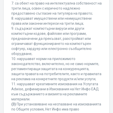
7. са обект на право на интелектуална собственост на
трети лица, освен с изричното надлежно
предоставено съгласие на титуляра на правото;
8. нарушават имуществени или неимуществени
права или законни интереси на трети лица;
9. съдържат компютърни вируси или други
компютърни кодове, файлове или програми,
предназначени да прекъсват, разстройват или
ограничават функционирането на компютърен
софтуер, хардуер или електронно съобщително
оборудване;
10. нарушават норми на приложимото
законодателство, включително, но не само нормите,
регламентиращи защитата на конкуренцията,
защита правата на потребителите, както и правилата
на реклама на конкретните продукти и/или услуги;
11. нарушават креативните изисквания на Услугата
Adwise, дефинирани в Изисквания на Нет Инфо ЕАД
към съдържанието и визията на рекламните
материали.
(3)
При установяване на неспазване на изискванията
по Общите условия, Нет Инфо има право