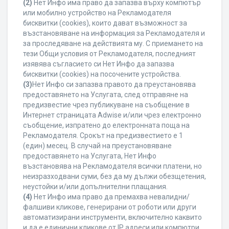
(2)
Нет Инфо има право да запазва върху компютър
или мобилно устройство на Рекламодателя
бисквитки (cookies), които дават възможност за
възстановяване на информация за Рекламодателя и
за проследяване на действията му. С приемането на
тези Общи условия от Рекламодателя, последният
изявява съгласието си Нет Инфо да запазва
бисквитки (cookies) на посочените устройства.
(3)
Нет Инфо си запазва правото да преустановява
предоставянето на Услугата, след отправяне на
предизвестие чрез публикуване на съобщение в
Интернет страницата Adwise и/или чрез електронно
съобщение, изпратено до електронната поща на
Рекламодателя. Срокът на предизвестието е 1
(един) месец. В случай на преустановяване
предоставянето на Услугата, Нет Инфо
възстановява на Рекламодателя всички платени, но
неизразходвани суми, без да му дължи обезщетения,
неустойки и/или допълнителни плащания.
(4)
Нет Инфо има право да премахва невалидни/
фалшиви кликове, генерирани от роботи или други
автоматизирани инструменти, включително каквито
и да е единични кликове от IP адреси или компютри,