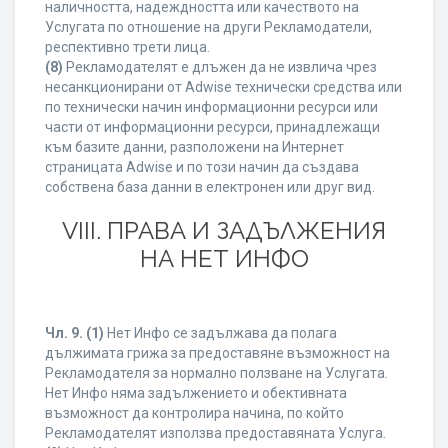
наличността, надеждността или качеството на
Услугата по отношение на други Рекламодатели,
респективно трети лица.
(8)
Рекламодателят е длъжен да не извлича чрез
несанкционирани от Adwise технически средства или
по технически начин информационни ресурси или
части от информационни ресурси, принадлежащи
към базите данни, разположени на Интернет
страницата Adwise и по този начин да създава
собствена база данни в електронен или друг вид.
VIII. ПРАВА И ЗАДЪЛЖЕНИЯ
НА НЕТ ИНФО
Чл. 9.
(1)
Нет Инфо се задължава да полага
дължимата грижа за предоставяне възможност на
Рекламодателя за нормално ползване на Услугата.
Нет Инфо няма задължението и обективната
възможност да контролира начина, по който
Рекламодателят използва предоставяната Услуга.