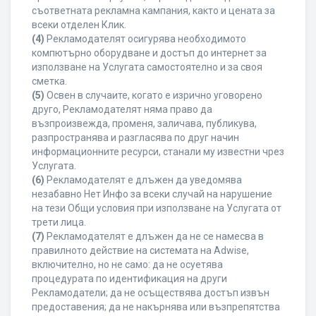
съответната рекламна кампания, както и цената за
всеки отделен Клик.
(4)
Рекламодателят осигурява необходимото
компютърно оборудване и достъп до интернет за
използване на Услугата самостоятелно и за своя
сметка.
(5)
Освен в случаите, когато е изрично уговорено
друго, Рекламодателят няма право да
възпроизвежда, променя, заличава, публикува,
разпространява и разгласява по друг начин
информационните ресурси, станали му известни чрез
Услугата.
(6)
Рекламодателят е длъжен да уведомява
незабавно Нет Инфо за всеки случай на нарушение
на тези Общи условия при използване на Услугата от
трети лица.
(7)
Рекламодателят е длъжен да не се намесва в
правилното действие на системата на Adwise,
включително, но не само: да не осуетява
процедурата по идентификация на други
Рекламодатели; да не осъществява достъп извън
предоставения; да не накърнява или възпрепятства