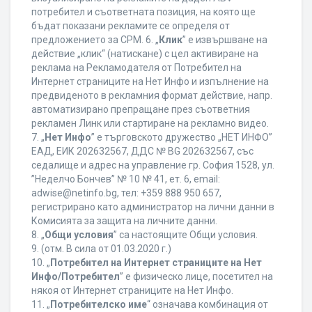
потребител и съответната позиция, на която ще
бъдат показани рекламите се определя от
предложението за CPM. 6. „
Клик
” е извършване на
действие „клик“ (натискане) с цел активиране на
реклама на Рекламодателя от Потребител на
Интернет страниците на Нет Инфо и изпълнение на
предвиденото в рекламния формат действие, напр.
автоматизирано препращане през съответния
рекламен Линк или стартиране на рекламно видео.
7. „
Нет Инфо
” е търговското дружество „НЕТ ИНФО”
ЕАД, ЕИК 202632567, ДДС № BG 202632567, със
седалище и адрес на управление гр. София 1528, ул.
”Неделчо Бончев” № 10 № 41, ет. 6, еmail:
adwise@netinfo.bg, тел: +359 888 950 657,
регистрирано като администратор на лични данни в
Комисията за защита на личните данни.
8. „
Общи условия
” са настоящите Общи условия.
9. (отм. В сила от 01.03.2020 г.)
10. „
Потребител на Интернет страниците на Нет
Инфо/Потребител
” е физическо лице, посетител на
някоя от Интернет страниците на Нет Инфо.
11. „
Потребителско име
“ означава комбинация от