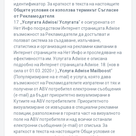
идентификатор. За краткост в текста на настоящите
Общите условия се използва терминът Съгласие
от Рекламодателя
.
17. „
Услугата Adwise/ Услугата
“ е осигурената от
Нет Инфо посредством Интернет страницата Adwise
възможност за Рекламодатели да достъпват и
ползват система за създаване, излъчване,
статистика и организация на рекламни кампании в
Интернет страниците на Нет Инфо и проследяване на
ефективността им. Услугата Adwise е описана
подробно на Интернет страницата Adwise. 18. (нов в
сила от 01.03..2020 г.) „
Услуга Adwise Mailboost
“
(Популяризиране на e-mail) е услуга, която дава
възможност на Рекламодателите изпратени от тях и
получени от ABV потребител електронни съобщения
(e-mail) да бъдат приоритетно визуализирани в
Кутиите на ABV потребителите. Приоритетното
визуализиране се извършва в специални рекламни
позиции, разположени в горната част на визуалното
поле на ABV потребителя и над всички останали
електронни съобщения (e-mail) от списъка. За
краткост в текста на настоящите Общи условия се