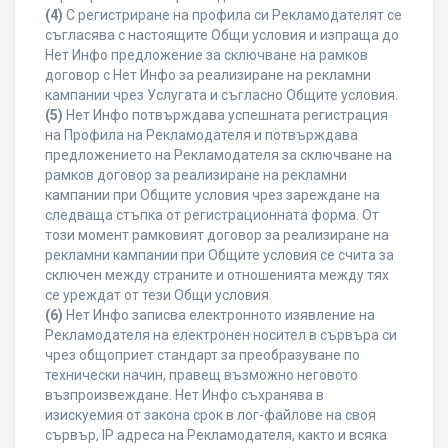
(4)
С регистриране на профила си Рекламодателят се
съгласява с настоящите Общи условия и изпраща до
Нет Инфо предложение за сключване на рамков
договор с Нет Инфо за реализиране на рекламни
кампании чрез Услугата и съгласно Общите условия.
(5)
Нет Инфо потвърждава успешната регистрация
на Профила на Рекламодателя и потвърждава
предложението на Рекламодателя за сключване на
рамков договор за реализиране на рекламни
кампании при Общите условия чрез зареждане на
следваща стъпка от регистрационната форма. От
този момент рамковият договор за реализиране на
рекламни кампании при Общите условия се счита за
сключен между страните и отношенията между тях
се уреждат от тези Общи условия.
(6)
Нет Инфо записва електронното изявление на
Рекламодателя на електронен носител в сървъра си
чрез общоприет стандарт за преобразуване по
технически начин, правещ възможно неговото
възпроизвеждане. Нет Инфо съхранява в
изискуемия от закона срок в лог-файлове на своя
сървър, IP адреса на Рекламодателя, както и всяка