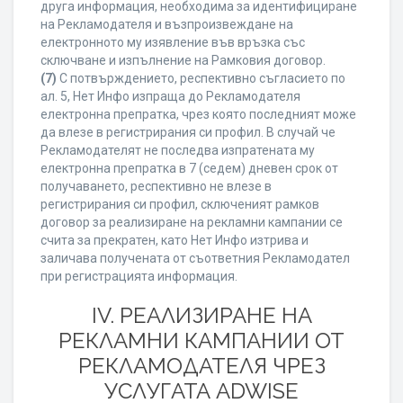
друга информация, необходима за идентифициране
на Рекламодателя и възпроизвеждане на
електронното му изявление във връзка със
сключване и изпълнение на Рамковия договор.
(7)
С потвърждението, респективно съгласието по
ал. 5, Нет Инфо изпраща до Рекламодателя
електронна препратка, чрез която последният може
да влезе в регистрирания си профил. В случай че
Рекламодателят не последва изпратената му
електронна препратка в 7 (седем) дневен срок от
получаването, респективно не влезе в
регистрирания си профил, сключеният рамков
договор за реализиране на рекламни кампании се
счита за прекратен, като Нет Инфо изтрива и
заличава получената от съответния Рекламодател
при регистрацията информация.
IV. РЕАЛИЗИРАНЕ НА
РЕКЛАМНИ КАМПАНИИ ОТ
РЕКЛАМОДАТЕЛЯ ЧРЕЗ
УСЛУГАТА ADWISE