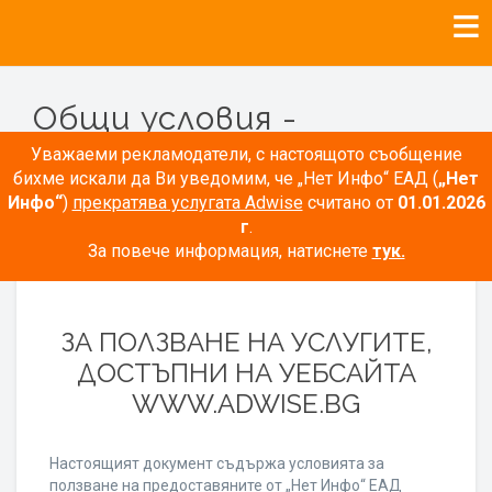
Общи условия -
Рекламодатели
Уважаеми рекламодатели, с настоящото съобщение
бихме искали да Ви уведомим, че „Нет Инфо“ ЕАД (
„Нет
Инфо“
)
прекратява услугата Adwise
считано от
01.01.2026
г
.
За повече информация, натиснете
тук.
ОБЩИ УСЛОВИЯ
ЗА ПОЛЗВАНЕ НА УСЛУГИТЕ,
ДОСТЪПНИ НА УЕБСАЙТА
WWW.ADWISE.BG
Настоящият документ съдържа условията за
ползване на предоставяните от „Нет Инфо“ ЕАД