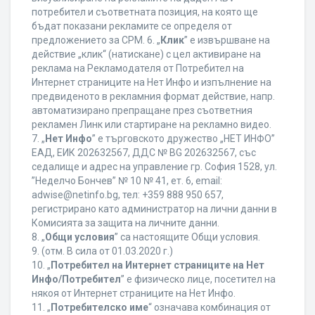
потребител и съответната позиция, на която ще
бъдат показани рекламите се определя от
предложението за CPM. 6. „
Клик
” е извършване на
действие „клик“ (натискане) с цел активиране на
реклама на Рекламодателя от Потребител на
Интернет страниците на Нет Инфо и изпълнение на
предвиденото в рекламния формат действие, напр.
автоматизирано препращане през съответния
рекламен Линк или стартиране на рекламно видео.
7. „
Нет Инфо
” е търговското дружество „НЕТ ИНФО”
ЕАД, ЕИК 202632567, ДДС № BG 202632567, със
седалище и адрес на управление гр. София 1528, ул.
”Неделчо Бончев” № 10 № 41, ет. 6, еmail:
adwise@netinfo.bg, тел: +359 888 950 657,
регистрирано като администратор на лични данни в
Комисията за защита на личните данни.
8. „
Общи условия
” са настоящите Общи условия.
9. (отм. В сила от 01.03.2020 г.)
10. „
Потребител на Интернет страниците на Нет
Инфо/Потребител
” е физическо лице, посетител на
някоя от Интернет страниците на Нет Инфо.
11. „
Потребителско име
“ означава комбинация от