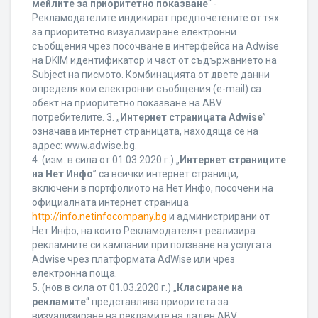
мейлите за приоритетно показване
“ -
Рекламодателите индикират предпочетените от тях
за приоритетно визуализиране електронни
съобщения чрез посочване в интерфейса на Adwise
на DKIM идентификатор и част от съдържанието на
Subject на писмото. Комбинацията от двете данни
определя кои електронни съобщения (e-mail) са
обект на приоритетно показване на ABV
потребителите. 3. „
Интернет страницата Adwise
”
означава интернет страницата, находяща се на
адрес: www.adwise.bg.
4. (изм. в сила от 01.03.2020 г.) „
Интернет страниците
на Нет Инфо
” са всички интернет страници,
включени в портфолиото на Нет Инфо, посочени на
официалната интернет страница
http://info.netinfocompany.bg
и администрирани от
Нет Инфо, на които Рекламодателят реализира
рекламните си кампании при ползване на услугата
Adwise чрез платформата AdWise или чрез
електронна поща.
5. (нов в сила от 01.03.2020 г.) „
Класиране на
рекламите
“ представлява приоритета за
визуализиране на рекламите на даден ABV