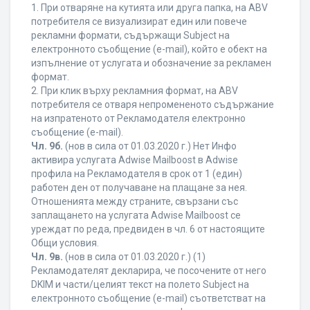
1. При отваряне на кутията или друга папка, на ABV
потребителя се визуализират един или повече
рекламни формати, съдържащи Subject на
електронното съобщение (e-mail), който е обект на
изпълнение от услугата и обозначение за рекламен
формат.
2. При клик върху рекламния формат, на ABV
потребителя се отваря непромененото съдържание
на изпратеното от Рекламодателя електронно
съобщение (e-mail).
Чл. 9б.
(нов в сила от 01.03.2020 г.) Нет Инфо
активира услугата Adwise Mailboost в Adwise
профила на Рекламодателя в срок от 1 (един)
работен ден от получаване на плащане за нея.
Отношенията между страните, свързани със
заплащането на услугата Adwise Mailboost се
уреждат по реда, предвиден в чл. 6 от настоящите
Общи условия.
Чл. 9в.
(нов в сила от 01.03.2020 г.) (1)
Рекламодателят декларира, че посочените от него
DKIM и части/целият текст на полето Subject на
електронното съобщение (e-mail) съответстват на