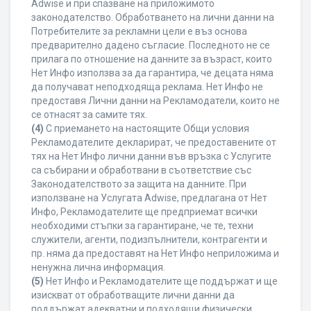
Adwise и при спазване на приложимото
законодателство. Обработването на лични данни на
Потребителите за рекламни цели е въз основа
предварително дадено съгласие. Последното не се
прилага по отношение на данните за възраст, които
Нет Инфо използва за да гарантира, че децата няма
да получават неподходяща реклама. Нет Инфо не
предоставя Лични данни на Рекламодатели, които не
се отнасят за самите тях.
(4)
С приемането на настоящите Общи условия
Рекламодателите декларират, че предоставените от
тях на Нет Инфо лични данни във връзка с Услугите
са събирани и обработвани в съответствие със
Законодателството за защита на данните. При
използване на Услугата Adwise, предлагана от Нет
Инфо, Рекламодателите ще предприемат всички
необходими стъпки за гарантиране, че те, техни
служители, агенти, подизпълнители, контрагенти и
пр. няма да предоставят на Нет Инфо неприложима и
ненужна лична информация.
(5)
Нет Инфо и Рекламодателите ще поддържат и ще
изискват от обработващите лични данни да
поддържат адекватни и подходящи физически,