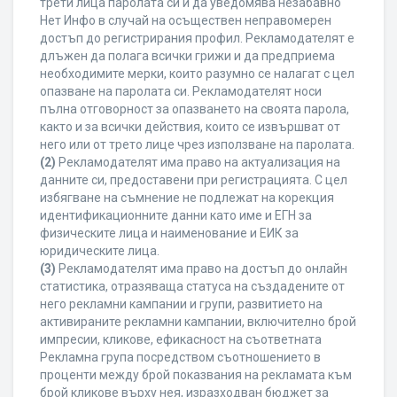
трети лица паролата си и да уведомява незабавно
Нет Инфо в случай на осъществен неправомерен
достъп до регистрирания профил. Рекламодателят е
длъжен да полага всички грижи и да предприема
необходимите мерки, които разумно се налагат с цел
опазване на паролата си. Рекламодателят носи
пълна отговорност за опазването на своята парола,
както и за всички действия, които се извършват от
него или от трето лице чрез използване на паролата.
(2)
Рекламодателят има право на актуализация на
данните си, предоставени при регистрацията. С цел
избягване на съмнение не подлежат на корекция
идентификационните данни като име и ЕГН за
физическите лица и наименование и ЕИК за
юридическите лица.
(3)
Рекламодателят има право на достъп до онлайн
статистика, отразяваща статуса на създадените от
него рекламни кампании и групи, развитието на
активираните рекламни кампании, включително брой
импресии, кликове, ефикасност на съответната
Рекламна група посредством съотношението в
проценти между брой показвания на рекламата към
брой кликове върху нея, изразходван бюджет за