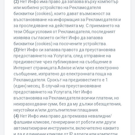
(2)
Нет Инфо има право да запазва върху компютър
или мобилно устройство на Рекламодателя
бисквитки (cookies), които дават възможност за
възстановяване на информация за Рекламодателя и
за проследяване на действията му. С приемането на
тези Общи условия от Рекламодателя, последният
изявява съгласието си Нет Инфо да запазва
бисквитки (cookies) на посочените устройства.
(3)
Нет Инфо си запазва правото да преустановява
предоставянето на Услугата, след отправяне на
предизвестие чрез публикуване на съобщение в
Интернет страницата Adwise и/или чрез електронно
съобщение, изпратено до електронната поща на
Рекламодателя. Срокът на предизвестието е 1
(един) месец. В случай на преустановяване
предоставянето на Услугата, Нет Инфо
възстановява на Рекламодателя всички платени, но
неизразходвани суми, без да му дължи обезщетения,
неустойки и/или допълнителни плащания.
(4)
Нет Инфо има право да премахва невалидни/
фалшиви кликове, генерирани от роботи или други
автоматизирани инструменти, включително каквито
и да е единични кликове от IP адреси или компютри,