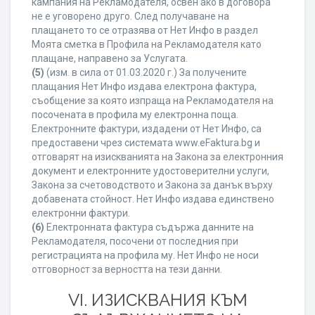
кампания на Рекламодателя, освен ако в договора
не е уговорено друго. След получаване на
плащането то се отразява от Нет Инфо в раздел
Моята сметка в Профила на Рекламодателя като
плащане, направено за Услугата.
(5)
(изм. в сила от 01.03.2020 г.) За получените
плащания Нет Инфо издава електрона фактура,
съобщение за която изпраща на Рекламодателя на
посочената в профила му електронна поща.
Електронните фактури, издадени от Нет Инфо, са
предоставени чрез системата www.eFaktura.bg и
отговарят на изискванията на Закона за електронния
документ и електронните удостоверителни услуги,
Закона за счетоводството и Закона за данък върху
добавената стойност. Нет Инфо издава единствено
електронни фактури.
(6)
Електронната фактура съдържа данните на
Рекламодателя, посочени от последния при
регистрацията на профила му. Нет Инфо не носи
отговорност за верността на тези данни.
VI. ИЗИСКВАНИЯ КЪМ