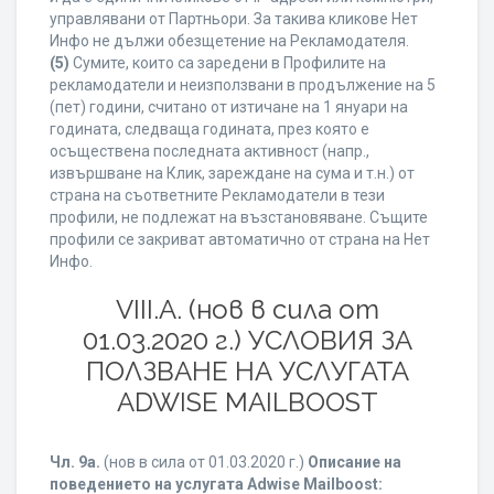
управлявани от Партньори. За такива кликове Нет
Инфо не дължи обезщетение на Рекламодателя.
(5)
Сумите, които са заредени в Профилите на
рекламодатели и неизползвани в продължение на 5
(пет) години, считано от изтичане на 1 януари на
годината, следваща годината, през която е
осъществена последната активност (напр.,
извършване на Клик, зареждане на сума и т.н.) от
страна на съответните Рекламодатели в тези
профили, не подлежат на възстановяване. Същите
профили се закриват автоматично от страна на Нет
Инфо.
VIII.A. (нов в сила от
01.03.2020 г.) УСЛОВИЯ ЗА
ПОЛЗВАНЕ НА УСЛУГАТА
ADWISE MAILBOOST
Чл. 9а.
(нов в сила от 01.03.2020 г.)
Описание на
поведението на услугата Adwise Mailboost: