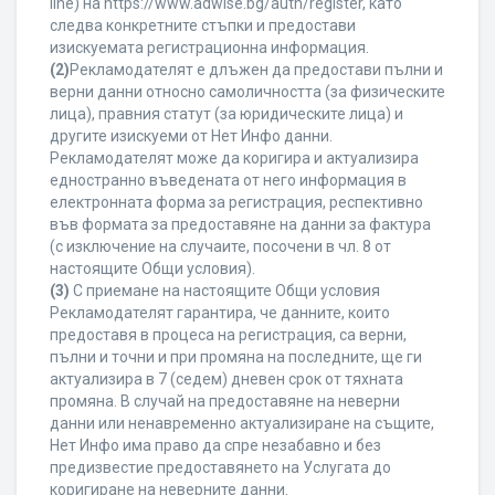
line) на https://www.adwise.bg/auth/register, като
следва конкретните стъпки и предостави
изискуемата регистрационна информация.
(2)
Рекламодателят е длъжен да предостави пълни и
верни данни относно самоличността (за физическите
лица), правния статут (за юридическите лица) и
другите изискуеми от Нет Инфо данни.
Рекламодателят може да коригира и актуализира
едностранно въведената от него информация в
електронната форма за регистрация, респективно
във формата за предоставяне на данни за фактура
(с изключение на случаите, посочени в чл. 8 от
настоящите Общи условия).
(3)
С приемане на настоящите Общи условия
Рекламодателят гарантира, че данните, които
предоставя в процеса на регистрация, са верни,
пълни и точни и при промяна на последните, ще ги
актуализира в 7 (седем) дневен срок от тяхната
промяна. В случай на предоставяне на неверни
данни или ненавременно актуализиране на същите,
Нет Инфо има право да спре незабавно и без
предизвестие предоставянето на Услугата до
коригиране на неверните данни.