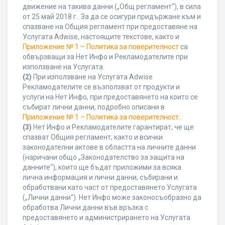
движение на такива данни („Общ регламент“), в сила
от 25 май 2018 г.. За да се осигури придържане към и
спазване на Общия регламент при предоставяне на
Услугата Adwise, настоящите текстове, както и
Приложение № 1 – Политика за поверителност
са
обвързващи за Нет Инфо и Рекламодателите при
използване на Услугата.
(2)
При използване на Услугата Adwise
Рекламодателите се възползват от продукти и
услуги на Нет Инфо, при предоставянето на които се
събират лични данни, подробно описани в
Приложение № 1 – Политика за поверителност
.
(3)
Нет Инфо и Рекламодателите гарантират, че ще
спазват Общия регламент, както и всички
законодателни актове в областта на личните данни
(наричани общо „Законодателство за защита на
данните“), които ще бъдат приложими за всяка
лична информация и лични данни, събирани и
обработвани като част от предоставянето Услугата
(„Лични данни“). Нет Инфо може законосъобразно да
обработва Лични данни във връзка с
предоставянето и администрирането на Услугата