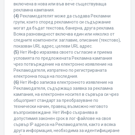
включена в нова или във вече съществуваща
рекламна кампания.
(4)
Рекламодателят може да създава Рекламни
групи, които според рекламното си съдържание
могат да бъдат текстова, банерна, друга реклама.
Всяка разновидност включва един или няколко от
следните компоненти: заглавие, описание (текстово),
показван URL адрес, целеви URL адрес.
(5)
Нет Инфо изразява своето съгласие и приема
условията по предложената Рекламна кампания
чрез потвърждение на електронно изявление на
Рекламодателя, изпратено по регистрираната
електронна поща на последния.
(6)
Нет Инфо записва електронното изявление на
Рекламодателя, съдържащо заявка за рекламна
кампания, на електронен носител в сървъра си чрез
общоприет стандарт за преобразуване по
технически начин, правещ възможно неговото
възпроизвеждане. Нет Инфо съхранява в
допустимия законен срок в лог-файлове на своя
сървър IP адреса на Рекламодателя, както и всяка
друга информация, необходима за идентифициране