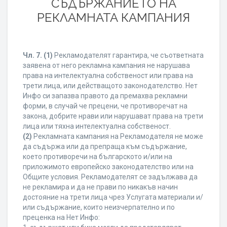
СЪДЪРЖАНИЕТО НА
РЕКЛАМНАТА КАМПАНИЯ
Чл. 7.
(1)
Рекламодателят гарантира, че съответната
заявена от него рекламна кампания не нарушава
права на интелектуална собственост или права на
трети лица, или действащото законодателство. Нет
Инфо си запазва правото да премахва рекламни
форми, в случай че прецени, че противоречат на
закона, добрите нрави или нарушават права на трети
лица или тяхна интелектуална собственост.
(2)
Рекламната кампания на Рекламодателя не може
да съдържа или да препраща към съдържание,
което противоречи на българското и/или на
приложимото европейско законодателство или на
Общите условия. Рекламодателят се задължава да
не рекламира и да не прави по никакъв начин
достояние на трети лица чрез Услугата материали и/
или съдържание, които неизчерпателно и по
преценка на Нет Инфо: