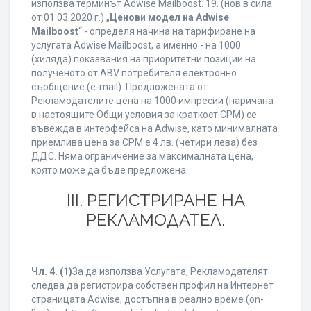
използва терминът Adwise Mailboost. 19. (нов в сила
от 01.03.2020 г.) „
Ценови модел на Adwise
Mailboost
“ - определя начина на тарифиране на
услугата Adwise Mailboost, а именно - на 1000
(хиляда) показвания на приоритетни позиции на
полученото от ABV потребителя електронно
съобщение (e-mail). Предложената от
Рекламодателите цена на 1000 импресии (наричана
в настоящите Общи условия за краткост CPM) се
въвежда в интерфейса на Adwise, като минималната
приемлива цена за CPM е 4 лв. (четири лева) без
ДДС. Няма ограничение за максималната цена,
която може да бъде предложена.
ІІІ. РЕГИСТРИРАНЕ НА
РЕКЛАМОДАТЕЛ.
Чл. 4.
(1)
За да използва Услугата, Рекламодателят
следва да регистрира собствен профил на Интернет
страницата Adwise, достъпна в реално време (on-