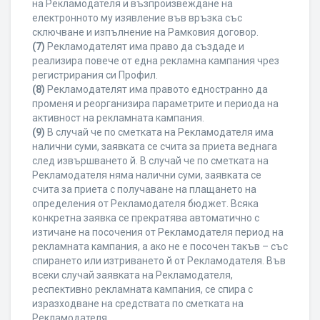
на Рекламодателя и възпроизвеждане на
електронното му изявление във връзка със
сключване и изпълнение на Рамковия договор.
(7)
Рекламодателят има право да създаде и
реализира повече от една рекламна кампания чрез
регистрирания си Профил.
(8)
Рекламодателят има правото едностранно да
променя и реорганизира параметрите и периода на
активност на рекламната кампания.
(9)
В случай че по сметката на Рекламодателя има
налични суми, заявката се счита за приета веднага
след извършването й. В случай че по сметката на
Рекламодателя няма налични суми, заявката се
счита за приета с получаване на плащането на
определения от Рекламодателя бюджет. Всяка
конкретна заявка се прекратява автоматично с
изтичане на посочения от Рекламодателя период на
рекламната кампания, а ако не е посочен такъв – със
спирането или изтриването й от Рекламодателя. Във
всеки случай заявката на Рекламодателя,
респективно рекламната кампания, се спира с
изразходване на средствата по сметката на
Рекламодателя.