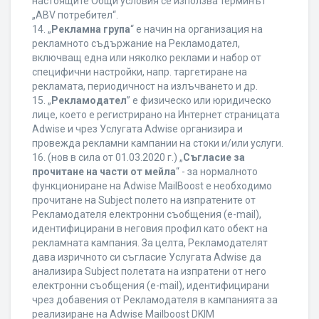
настоящите Общи условия се използва терминът
„ABV потребител“.
14. „
Рекламна група
“ е начин на организация на
рекламното съдържание на Рекламодател,
включващ една или няколко реклами и набор от
специфични настройки, напр. таргетиране на
рекламата, периодичност на излъчването и др.
15. „
Рекламодател
” е физическо или юридическо
лице, което е регистрирано на Интернет страницата
Adwise и чрез Услугата Adwise организира и
провежда рекламни кампании на стоки и/или услуги.
16. (нов в сила от 01.03.2020 г.) „
Съгласие за
прочитане на части от мейла
“ - за нормалното
функциониране на Adwise MailBoost е необходимо
прочитане на Subject полето на изпратените от
Рекламодателя електронни съобщения (e-mail),
идентифицирани в неговия профил като обект на
рекламната кампания. За целта, Рекламодателят
дава изричното си съгласие Услугата Adwise да
анализира Subject полетата на изпратени от него
електронни съобщения (e-mail), идентифицирани
чрез добавения от Рекламодателя в кампанията за
реализиране на Adwise Mailboost DKIM