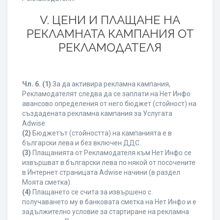
V. ЦЕНИ И ПЛАЩАНЕ НА
РЕКЛАМНАТА КАМПАНИЯ ОТ
РЕКЛАМОДАТЕЛЯ
Чл. 6.
(1)
За да активира рекламна кампания,
Рекламодателят следва да се заплати на Нет Инфо
авансово определения от него бюджет (стойност) на
създадената рекламна кампания за Услугата
Adwise.
(2)
Бюджетът (стойността) на кампанията е в
български лева и без включен ДДС.
(3)
Плащанията от Рекламодателя към Нет Инфо се
извършват в български лева по някой от посочените
в Интернет страницата Adwise начини (в раздел
Моята сметка).
(4)
Плащането се счита за извършено с
получаването му в банковата сметка на Нет Инфо и е
задължително условие за стартиране на рекламна