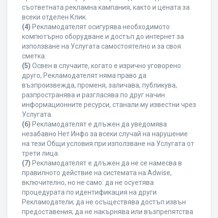
съответната рекламна кампания, както и цената за
всеки отделен Клик.
(4)
Рекламодателят осигурява необходимото
компютърно оборудване и достъп до интернет за
използване на Услугата самостоятелно и за своя
сметка.
(5)
Освен в случаите, когато е изрично уговорено
друго, Рекламодателят няма право да
възпроизвежда, променя, заличава, публикува,
разпространява и разгласява по друг начин
информационните ресурси, станали му известни чрез
Услугата.
(6)
Рекламодателят е длъжен да уведомява
незабавно Нет Инфо за всеки случай на нарушение
на тези Общи условия при използване на Услугата от
трети лица.
(7)
Рекламодателят е длъжен да не се намесва в
правилното действие на системата на Adwise,
включително, но не само: да не осуетява
процедурата по идентификация на други
Рекламодатели; да не осъществява достъп извън
предоставения; да не накърнява или възпрепятства