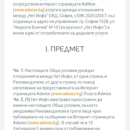
посредством интернет страницата AdWise
(
www.adwise.bg
) услуги и урежда отношенията
между „Нет Инфо“ ЕАД, София, с ЕИК 202632567, със
седалище и адрес на управление: гр. София 1528, ул.
"Неделчо Бончев" № 10 (за краткост „Нет Инфо“) и
всеки един от потребителите на дадените услуги.
І. ПРЕДМЕТ
Чл. 1.
Настоящите Общи условия уреждат
отношенията между Нет Инфо, от една страна, и
Рекламодатели, от друга страна, по повод
използване на предоставяната на Интернет
страницата Adwise (
www.adwise.bg
) Услуга Adwise.
Чл. 2.
(1)
Нет Инфо има право едностранно да
изменя настоящите Общи условия, за което
уведомява Рекламодатели и трети лица чрез
публикуване на съобщение на Интернет страницата
Adwise (
www.adwise.bg
) . В случай че в 15
(петнадесет) дневен срок от публикуване на