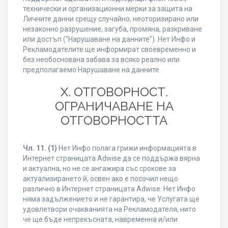
технически и организационни мерки за защита на
Личните данни срещу случайно, неоторизирано или
незаконно разрушение, загуба, промяна, разкриване
или достъп ("Нарушаване на данните"). Нет Инфо и
Рекламодателите ще информират своевременно и
без необоснована забава за всяко реално или
предполагаемо Нарушаване на данните.
X. ОТГОВОРНОСТ.
ОГРАНИЧАВАНЕ НА
ОТГОВОРНОСТТА
Чл. 11.
(1)
Нет Инфо полага грижи информацията в
Интернет страницата Adwise да се поддържа вярна
и актуална, но не се ангажира със срокове за
актуализирането й, освен ако е посочил нещо
различно в Интернет страницата Adwise. Нет Инфо
няма задължението и не гарантира, че Услугата ще
удовлетвори очакванията на Рекламодателя, нито
че ще бъде непрекъсната, навременна и/или