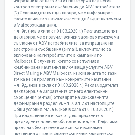
изпратените от него или от платформа под негов
контрол електронни съобщения до ABV потребители.
(2) Рекламодателят декларира, че е информирал
своите клиенти за възможността да бъдат включени
в Mailboost кампания.
Чл. 9г.
(нов в сила от 01.03.2020 г.) Рекламодателят
декларира, че е получил всички законово изискуеми
съгласия от ABV потребителите, за изпращане на
електронни съобщения (e-mail), включително за
включване на потребителите в кампании по
Mailboost. В случаите, когато се изпълнява
комбинирана кампания включваща услугите ABV
Direct Mailing и ABV Mailboost, изискванията по тази
точка не се прилагат към конкретните кампании.
Чл. 9д.
(нов в сила от 01.03.2020 г.) Рекламодателят
декларира, че изпратените от него електронни
съобщения (e-mail) отговарят на изискванията
дефинирани в раздел VI, Чл. 7, ал. 2 от настоящите
Общи условия.
Чл. 9е.
(нов в сила от 01.03.2020 г.)
При нарушение на някое от декларираните в
предходните членове обстоятелства, Нет Инфо има
право на обезщетение за всички и всякакви
претенции от трети физически и/или юридически