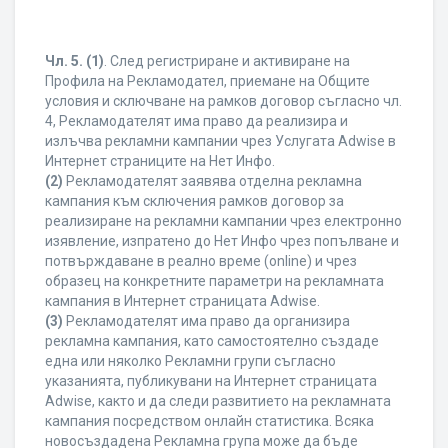
Чл. 5.
(1)
. След регистриране и активиране на
Профила на Рекламодател, приемане на Общите
условия и сключване на рамков договор съгласно чл.
4, Рекламодателят има право да реализира и
излъчва рекламни кампании чрез Услугата Adwise в
Интернет страниците на Нет Инфо.
(2)
Рекламодателят заявява отделна рекламна
кампания към сключения рамков договор за
реализиране на рекламни кампании чрез електронно
изявление, изпратено до Нет Инфо чрез попълване и
потвърждаване в реално време (online) и чрез
образец на конкретните параметри на рекламната
кампания в Интернет страницата Adwise.
(3)
Рекламодателят има право да организира
рекламна кампания, като самостоятелно създаде
една или няколко Рекламни групи съгласно
указанията, публикувани на Интернет страницата
Adwise, както и да следи развитието на рекламната
кампания посредством онлайн статистика. Всяка
новосъздадена Рекламна група може да бъде