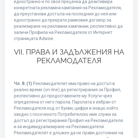
едностранно и по своя преценка да деактивира
конкретната рекламна кампания на Рекламодателя,
да преустанови достъпа на последния до нея или
едностранно да прекрати рамковия договор за
реализиране на рекламни кампании, респективно да
заличи Профила на Рекламодателя от Интернет
страницата Adwise.
VII. ПРАВА И ЗАДЪЛЖЕНИЯ НА
РЕКЛАМОДАТЕЛЯ
Чл. 8.
(1)
Рекламодателят има право на достъп в
реално време (on-line) до регистрирания си Профил,
респективно до предоставените му Услуги чрез
определена от него парола. Паролата е избран от
Рекламодателя код от букви, цифри и знаци, който
заедно с посоченото Потребителско име служи за
достъп до регистрирания Профил на Рекламодателя
и за индивидуализиране на Рекламодателя.
Рекламодателят е длъжен да не прави достояние на