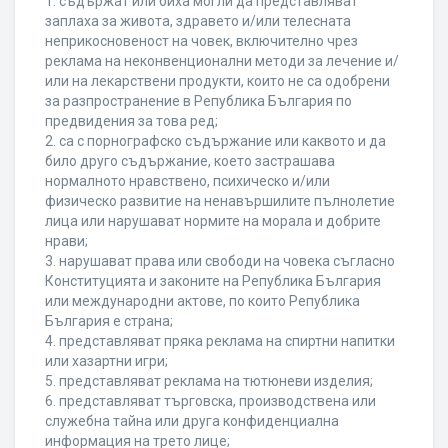
1. съдържат или биха могли да представляват
заплаха за живота, здравето и/или телесната
неприкосновеност на човек, включително чрез
реклама на неконвенционални методи за лечение и/
или на лекарствени продукти, които не са одобрени
за разпространение в Република България по
предвидения за това ред;
2. са с порнографско съдържание или каквото и да
било друго съдържание, което застрашава
нормалното нравствено, психическо и/или
физическо развитие на ненавършилите пълнолетие
лица или нарушават нормите на морала и добрите
нрави;
3. нарушават права или свободи на човека съгласно
Конституцията и законите на Република България
или международни актове, по които Република
България е страна;
4. представляват пряка реклама на спиртни напитки
или хазартни игри;
5. представляват реклама на тютюневи изделия;
6. представляват търговска, производствена или
служебна тайна или друга конфиденциална
информация на трето лице;