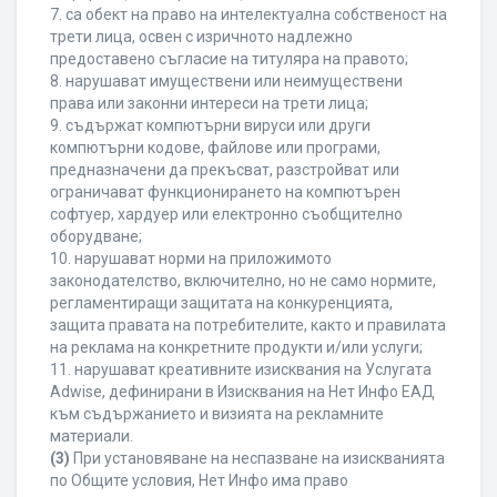
7. са обект на право на интелектуална собственост на
трети лица, освен с изричното надлежно
предоставено съгласие на титуляра на правото;
8. нарушават имуществени или неимуществени
права или законни интереси на трети лица;
9. съдържат компютърни вируси или други
компютърни кодове, файлове или програми,
предназначени да прекъсват, разстройват или
ограничават функционирането на компютърен
софтуер, хардуер или електронно съобщително
оборудване;
10. нарушават норми на приложимото
законодателство, включително, но не само нормите,
регламентиращи защитата на конкуренцията,
защита правата на потребителите, както и правилата
на реклама на конкретните продукти и/или услуги;
11. нарушават креативните изисквания на Услугата
Adwise, дефинирани в Изисквания на Нет Инфо ЕАД
към съдържанието и визията на рекламните
материали.
(3)
При установяване на неспазване на изискванията
по Общите условия, Нет Инфо има право