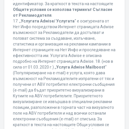
идентификатор. За краткост в текста на настоящите
Общите условия се използва терминът Съгласие
от Рекламодателя
.
17. „
Услугата Adwise/ Услугата
“ е осигурената от
Нет Инфо посредством Интернет страницата Adwise
възможност за Рекламодатели да достъпват и
ползват система за създаване, излъчване,
статистика и организация на рекламни кампании в
Интернет страниците на Нет Инфо и проследяване на
ефективността им. Услугата Adwise е описана
подробно на Интернет страницата Adwise. 18. (нов в
сила от 01.03..2020 г.) „
Услуга Adwise Mailboost
“
(Популяризиране на e-mail) е услуга, която дава
възможност на Рекламодателите изпратени от тях и
получени от ABV потребител електронни съобщения
(e-mail) да бъдат приоритетно визуализирани в
Кутиите на ABV потребителите. Приоритетното
визуализиране се извършва в специални рекламни
позиции, разположени в горната част на визуалното
поле на ABV потребителя и над всички останали
електронни съобщения (e-mail) от списъка. За
краткост в текста на настоящите Общи условия се