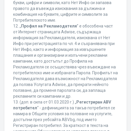
букви, цифри и символи, като Нет Инфо си запазва
правото да въвежда изисквания за дължина и
комбинация на буквите, цифрите и символите за
Потребителското име.
12. „
Профил на Рекламодателя
” е обособена част
от Интернет страницата Adwise, съдържаща
информация за Рекламодателя, изисквана от Нет
Инфо при регистрацията по чл. 4 и съхранявана при
Нет Инфо, както и информация за извършените
плащания и организирани и излъчени рекламни
кампании, като достъпът до Профила на
Рекламодателя се осъществява чрез въвеждане на
потребителско име и избраната Парола. Профилът на
Рекламодателя дава възможност на Рекламодателя
да ползва Услугата Adwise, да прекрати нейното
ползване, да променя паролата си, да заплаща
рекламните си кампании и др.
13. (доп. в сила от 01.03.2020 г.) „
Регистриран ABV
потребител
“ - дефиницията за такъв потребител се
намира в Общите условия за ползване на услугите,
достъпни през уебсайта ABV.bg, под името
Регистриран потребител. За краткост в текста на