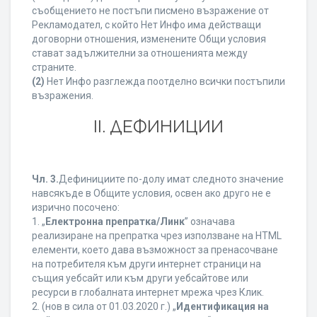
съобщението не постъпи писмено възражение от
Рекламодател, с който Нет Инфо има действащи
договорни отношения, изменените Общи условия
стават задължителни за отношенията между
страните.
(2)
Нет Инфо разглежда поотделно всички постъпили
възражения.
ІІ. ДЕФИНИЦИИ
Чл. 3.
Дефинициите по-долу имат следното значение
навсякъде в Общите условия, освен ако друго не е
изрично посочено:
1. „
Електронна препратка/Линк
” означава
реализиране на препратка чрез използване на HTML
елементи, което дава възможност за пренасочване
на потребителя към други интернет страници на
същия уебсайт или към други уебсайтове или
ресурси в глобалната интернет мрежа чрез Клик.
2. (нов в сила от 01.03.2020 г.) „
Идентификация на