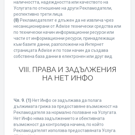
наличността, надеждността или качеството на
Услугата по отношение на други Рекламодатели,
респективно трети лица.
(8)
Рекламодателят е длъжен да не извлича чрез
несанкционирани от Adwise технически средства или
по технически начин информационни ресурси или
части от информационни ресурси, принадлежащи
към базите данни, разположени на Интернет
страницата Adwise и по този начин да създава
собствена база данни в електронен или друг вид.
VIII. ПРАВА И ЗАДЪЛЖЕНИЯ
НА НЕТ ИНФО
Чл. 9.
(1)
Нет Инфо се задължава да полага
дължимата грижа за предоставяне възможност на
Рекламодателя за нормално ползване на Услугата.
Нет Инфо няма задължението и обективната
възможност да контролира начина, по който
Рекламодателят използва предоставяната Услуга.