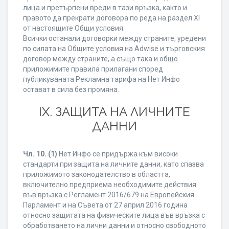
лица и претърпени вреди в тази връзка, както и
правото да прекрати договора по реда на раздел XI
от настоящите Общи условия.
Всички останали договорки между страните, уредени
по силата на Общите условия на Adwise и търговския
договор между страните, а също така и общо
приложимите правила прилагани според
публикуваната Рекламна тарифа на Нет Инфо
остават в сила без промяна.
IХ. ЗАЩИТА НА ЛИЧНИТЕ
ДАННИ
Чл. 10.
(1)
Нет Инфо се придържа към високи
стандарти при защита на личните данни, като спазва
приложимото законодателство в областта,
включително предприема необходимите действия
във връзка с Регламент 2016/679 на Европейския
Парламент и на Съвета от 27 април 2016 година
относно защитата на физическите лица във връзка с
обработването на лични данни и относно свободното