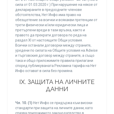
сила от 01.03.2020 г.) При нарушение на някое от
декларираните в предходните членове
обстоятелства, Нет Инфо има право на
обезщетение за всички и всякакви претенции от
трети физически и/или юридически лица и
претърпени вреди в тази връзка, както и
правото да прекрати договора по реда на
раздел XI от настоящите Общи условия.
Всички останали договорки между страните,
уредени по силата на Общите условия на Adwise
и търговския договор между страните, а също
така и общо приложимите правила прилагани
според публикуваната Рекламна тарифа на Нет
Инфо остават в сила без промяна.
IХ. ЗАЩИТА НА ЛИЧНИТЕ
ДАННИ
Чл. 10.
(1)
Нет Инфо се придържа към високи
стандарти при защита на личните данни, като
спазва приложимото законодателство в