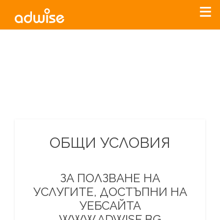
Уважаеми рекламодатели, с настоящото съобщение
бихме искали да Ви уведомим, че „Нет Инфо“ ЕАД (
„Нет
Инфо“
)
прекратява услугата Adwise
считано от
01.01.2026
г
.
За повече информация, натиснете
тук.
ОБЩИ УСЛОВИЯ
ЗА ПОЛЗВАНЕ НА
УСЛУГИТЕ, ДОСТЪПНИ НА
УЕБСАЙТА
WWW.ADWISE.BG