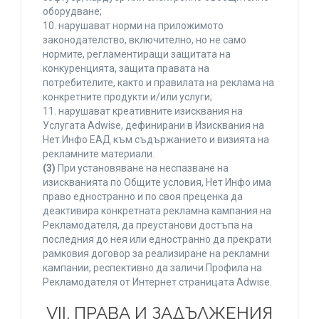
оборудване;
10. нарушават норми на приложимото
законодателство, включително, но не само
нормите, регламентиращи защитата на
конкуренцията, защита правата на
потребителите, както и правилата на реклама на
конкретните продукти и/или услуги;
11. нарушават креативните изисквания на
Услугата Adwise, дефинирани в Изисквания на
Нет Инфо ЕАД към съдържанието и визията на
рекламните материали.
(3)
При установяване на неспазване на
изискванията по Общите условия, Нет Инфо има
право едностранно и по своя преценка да
деактивира конкретната рекламна кампания на
Рекламодателя, да преустанови достъпа на
последния до нея или едностранно да прекрати
рамковия договор за реализиране на рекламни
кампании, респективно да заличи Профила на
Рекламодателя от Интернет страницата Adwise.
VII. ПРАВА И ЗАДЪЛЖЕНИЯ