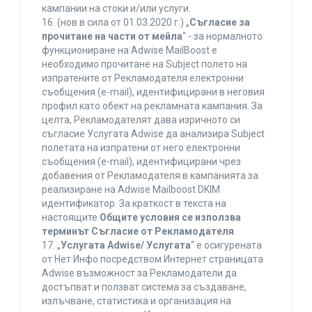
кампании на стоки и/или услуги.
16. (нов в сила от 01.03.2020 г.) „
Съгласие за
прочитане на части от мейла
“ - за нормалното
функциониране на Adwise MailBoost е
необходимо прочитане на Subject полето на
изпратените от Рекламодателя електронни
съобщения (e-mail), идентифицирани в неговия
профил като обект на рекламната кампания. За
целта, Рекламодателят дава изричното си
съгласие Услугата Adwise да анализира Subject
полетата на изпратени от него електронни
съобщения (e-mail), идентифицирани чрез
добавения от Рекламодателя в кампанията за
реализиране на Adwise Mailboost DKIM
идентификатор. За краткост в текста на
настоящите
Общите условия се използва
терминът Съгласие от Рекламодателя
.
17. „
Услугата Adwise/ Услугата
“ е осигурената
от Нет Инфо посредством Интернет страницата
Adwise възможност за Рекламодатели да
достъпват и ползват система за създаване,
излъчване, статистика и организация на