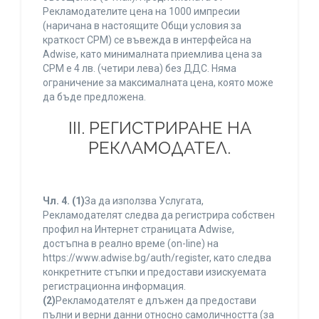
Рекламодателите цена на 1000 импресии
(наричана в настоящите Общи условия за
краткост CPM) се въвежда в интерфейса на
Adwise, като минималната приемлива цена за
CPM е 4 лв. (четири лева) без ДДС. Няма
ограничение за максималната цена, която може
да бъде предложена.
ІІІ. РЕГИСТРИРАНЕ НА
РЕКЛАМОДАТЕЛ.
Чл. 4.
(1)
За да използва Услугата,
Рекламодателят следва да регистрира собствен
профил на Интернет страницата Adwise,
достъпна в реално време (on-line) на
https://www.adwise.bg/auth/register, като следва
конкретните стъпки и предостави изискуемата
регистрационна информация.
(2)
Рекламодателят е длъжен да предостави
пълни и верни данни относно самоличността (за