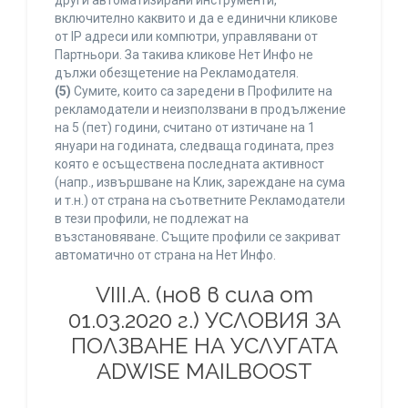
други автоматизирани инструменти,
включително каквито и да е единични кликове
от IP адреси или компютри, управлявани от
Партньори. За такива кликове Нет Инфо не
дължи обезщетение на Рекламодателя.
(5)
Сумите, които са заредени в Профилите на
рекламодатели и неизползвани в продължение
на 5 (пет) години, считано от изтичане на 1
януари на годината, следваща годината, през
която е осъществена последната активност
(напр., извършване на Клик, зареждане на сума
и т.н.) от страна на съответните Рекламодатели
в тези профили, не подлежат на
възстановяване. Същите профили се закриват
автоматично от страна на Нет Инфо.
VIII.A. (нов в сила от
01.03.2020 г.) УСЛОВИЯ ЗА
ПОЛЗВАНЕ НА УСЛУГАТА
ADWISE MAILBOOST