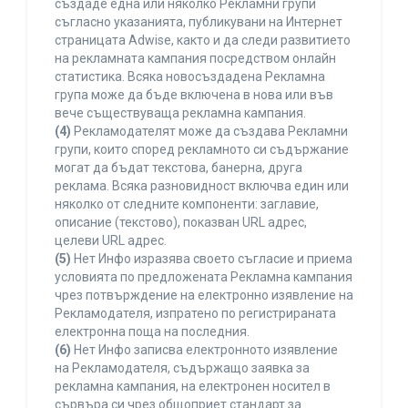
създаде една или няколко Рекламни групи
съгласно указанията, публикувани на Интернет
страницата Adwise, както и да следи развитието
на рекламната кампания посредством онлайн
статистика. Всяка новосъздадена Рекламна
група може да бъде включена в нова или във
вече съществуваща рекламна кампания.
(4)
Рекламодателят може да създава Рекламни
групи, които според рекламното си съдържание
могат да бъдат текстова, банерна, друга
реклама. Всяка разновидност включва един или
няколко от следните компоненти: заглавие,
описание (текстово), показван URL адрес,
целеви URL адрес.
(5)
Нет Инфо изразява своето съгласие и приема
условията по предложената Рекламна кампания
чрез потвърждение на електронно изявление на
Рекламодателя, изпратено по регистрираната
електронна поща на последния.
(6)
Нет Инфо записва електронното изявление
на Рекламодателя, съдържащо заявка за
рекламна кампания, на електронен носител в
сървъра си чрез общоприет стандарт за