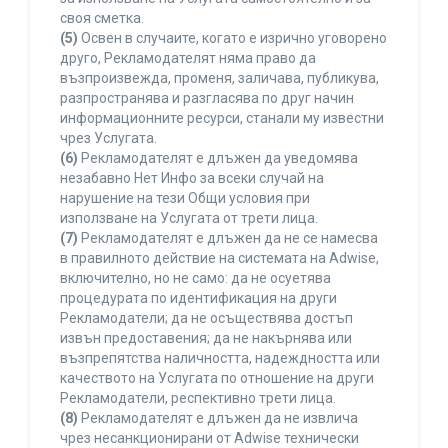
своя сметка.
(5)
Освен в случаите, когато е изрично уговорено
друго, Рекламодателят няма право да
възпроизвежда, променя, заличава, публикува,
разпространява и разгласява по друг начин
информационните ресурси, станали му известни
чрез Услугата.
(6)
Рекламодателят е длъжен да уведомява
незабавно Нет Инфо за всеки случай на
нарушение на тези Общи условия при
използване на Услугата от трети лица.
(7)
Рекламодателят е длъжен да не се намесва
в правилното действие на системата на Adwise,
включително, но не само: да не осуетява
процедурата по идентификация на други
Рекламодатели; да не осъществява достъп
извън предоставения; да не накърнява или
възпрепятства наличността, надеждността или
качеството на Услугата по отношение на други
Рекламодатели, респективно трети лица.
(8)
Рекламодателят е длъжен да не извлича
чрез несанкционирани от Adwise технически