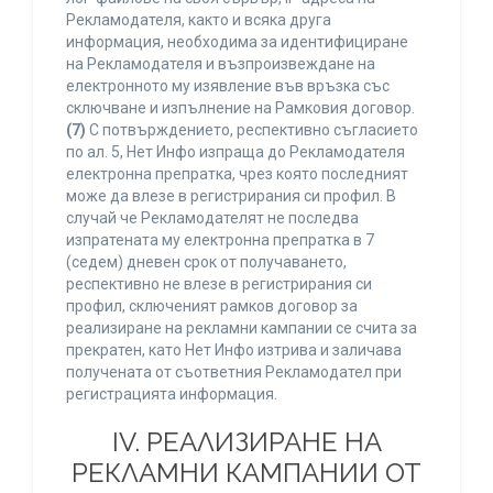
Рекламодателя, както и всяка друга
информация, необходима за идентифициране
на Рекламодателя и възпроизвеждане на
електронното му изявление във връзка със
сключване и изпълнение на Рамковия договор.
(7)
С потвърждението, респективно съгласието
по ал. 5, Нет Инфо изпраща до Рекламодателя
електронна препратка, чрез която последният
може да влезе в регистрирания си профил. В
случай че Рекламодателят не последва
изпратената му електронна препратка в 7
(седем) дневен срок от получаването,
респективно не влезе в регистрирания си
профил, сключеният рамков договор за
реализиране на рекламни кампании се счита за
прекратен, като Нет Инфо изтрива и заличава
получената от съответния Рекламодател при
регистрацията информация.
IV. РЕАЛИЗИРАНЕ НА
РЕКЛАМНИ КАМПАНИИ ОТ