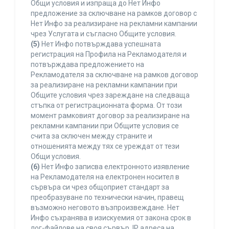
Общи условия и изпраща до Нет Инфо
предложение за сключване на рамков договор с
Нет Инфо за реализиране на рекламни кампании
чрез Услугата и съгласно Общите условия.
(5)
Нет Инфо потвърждава успешната
регистрация на Профила на Рекламодателя и
потвърждава предложението на
Рекламодателя за сключване на рамков договор
за реализиране на рекламни кампании при
Общите условия чрез зареждане на следваща
стъпка от регистрационната форма. От този
момент рамковият договор за реализиране на
рекламни кампании при Общите условия се
счита за сключен между страните и
отношенията между тях се уреждат от тези
Общи условия.
(6)
Нет Инфо записва електронното изявление
на Рекламодателя на електронен носител в
сървъра си чрез общоприет стандарт за
преобразуване по технически начин, правещ
възможно неговото възпроизвеждане. Нет
Инфо съхранява в изискуемия от закона срок в
лог-файлове на своя сървър, IP адреса на