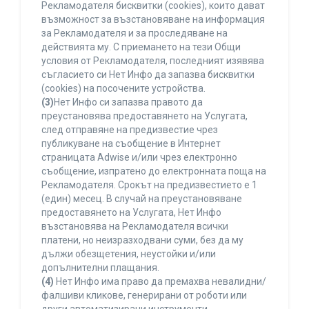
Рекламодателя бисквитки (cookies), които дават
възможност за възстановяване на информация
за Рекламодателя и за проследяване на
действията му. С приемането на тези Общи
условия от Рекламодателя, последният изявява
съгласието си Нет Инфо да запазва бисквитки
(cookies) на посочените устройства.
(3)
Нет Инфо си запазва правото да
преустановява предоставянето на Услугата,
след отправяне на предизвестие чрез
публикуване на съобщение в Интернет
страницата Adwise и/или чрез електронно
съобщение, изпратено до електронната поща на
Рекламодателя. Срокът на предизвестието е 1
(един) месец. В случай на преустановяване
предоставянето на Услугата, Нет Инфо
възстановява на Рекламодателя всички
платени, но неизразходвани суми, без да му
дължи обезщетения, неустойки и/или
допълнителни плащания.
(4)
Нет Инфо има право да премахва невалидни/
фалшиви кликове, генерирани от роботи или