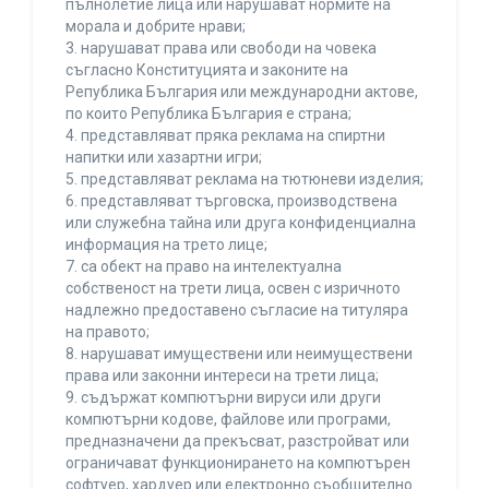
пълнолетие лица или нарушават нормите на
морала и добрите нрави;
3. нарушават права или свободи на човека
съгласно Конституцията и законите на
Република България или международни актове,
по които Република България е страна;
4. представляват пряка реклама на спиртни
напитки или хазартни игри;
5. представляват реклама на тютюневи изделия;
6. представляват търговска, производствена
или служебна тайна или друга конфиденциална
информация на трето лице;
7. са обект на право на интелектуална
собственост на трети лица, освен с изричното
надлежно предоставено съгласие на титуляра
на правото;
8. нарушават имуществени или неимуществени
права или законни интереси на трети лица;
9. съдържат компютърни вируси или други
компютърни кодове, файлове или програми,
предназначени да прекъсват, разстройват или
ограничават функционирането на компютърен
софтуер, хардуер или електронно съобщително