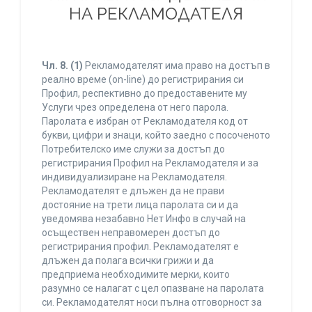
НА РЕКЛАМОДАТЕЛЯ
Чл. 8.
(1)
Рекламодателят има право на достъп в
реално време (on-line) до регистрирания си
Профил, респективно до предоставените му
Услуги чрез определена от него парола.
Паролата е избран от Рекламодателя код от
букви, цифри и знаци, който заедно с посоченото
Потребителско име служи за достъп до
регистрирания Профил на Рекламодателя и за
индивидуализиране на Рекламодателя.
Рекламодателят е длъжен да не прави
достояние на трети лица паролата си и да
уведомява незабавно Нет Инфо в случай на
осъществен неправомерен достъп до
регистрирания профил. Рекламодателят е
длъжен да полага всички грижи и да
предприема необходимите мерки, които
разумно се налагат с цел опазване на паролата
си. Рекламодателят носи пълна отговорност за