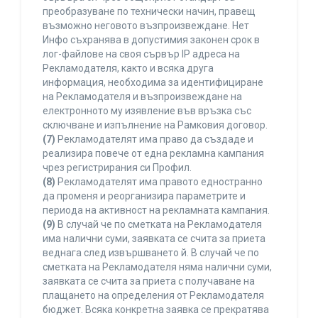
преобразуване по технически начин, правещ
възможно неговото възпроизвеждане. Нет
Инфо съхранява в допустимия законен срок в
лог-файлове на своя сървър IP адреса на
Рекламодателя, както и всяка друга
информация, необходима за идентифициране
на Рекламодателя и възпроизвеждане на
електронното му изявление във връзка със
сключване и изпълнение на Рамковия договор.
(7)
Рекламодателят има право да създаде и
реализира повече от една рекламна кампания
чрез регистрирания си Профил.
(8)
Рекламодателят има правото едностранно
да променя и реорганизира параметрите и
периода на активност на рекламната кампания.
(9)
В случай че по сметката на Рекламодателя
има налични суми, заявката се счита за приета
веднага след извършването й. В случай че по
сметката на Рекламодателя няма налични суми,
заявката се счита за приета с получаване на
плащането на определения от Рекламодателя
бюджет. Всяка конкретна заявка се прекратява