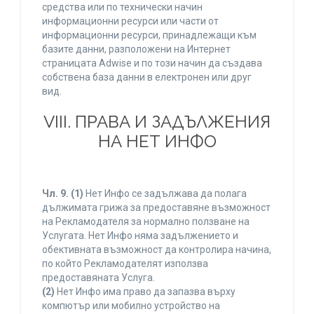
средства или по технически начин
информационни ресурси или части от
информационни ресурси, принадлежащи към
базите данни, разположени на Интернет
страницата Adwise и по този начин да създава
собствена база данни в електронен или друг
вид.
VIII. ПРАВА И ЗАДЪЛЖЕНИЯ
НА НЕТ ИНФО
Чл. 9.
(1)
Нет Инфо се задължава да полага
дължимата грижа за предоставяне възможност
на Рекламодателя за нормално ползване на
Услугата. Нет Инфо няма задължението и
обективната възможност да контролира начина,
по който Рекламодателят използва
предоставяната Услуга.
(2)
Нет Инфо има право да запазва върху
компютър или мобилно устройство на