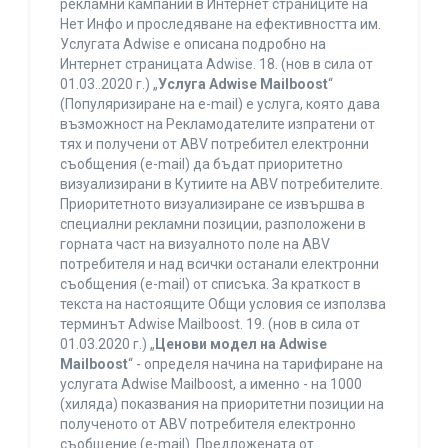
рекламни кампании в Интернет страниците на
Нет Инфо и проследяване на ефективността им.
Услугата Adwise е описана подробно на
Интернет страницата Adwise. 18. (нов в сила от
01.03..2020 г.) „
Услуга Adwise Mailboost
“
(Популяризиране на e-mail) е услуга, която дава
възможност на Рекламодателите изпратени от
тях и получени от ABV потребител електронни
съобщения (e-mail) да бъдат приоритетно
визуализирани в Кутиите на ABV потребителите.
Приоритетното визуализиране се извършва в
специални рекламни позиции, разположени в
горната част на визуалното поле на ABV
потребителя и над всички останали електронни
съобщения (e-mail) от списъка. За краткост в
текста на настоящите Общи условия се използва
терминът Adwise Mailboost. 19. (нов в сила от
01.03.2020 г.) „
Ценови модел на Adwise
Mailboost
“ - определя начина на тарифиране на
услугата Adwise Mailboost, а именно - на 1000
(хиляда) показвания на приоритетни позиции на
полученото от ABV потребителя електронно
съобщение (e-mail). Предложената от