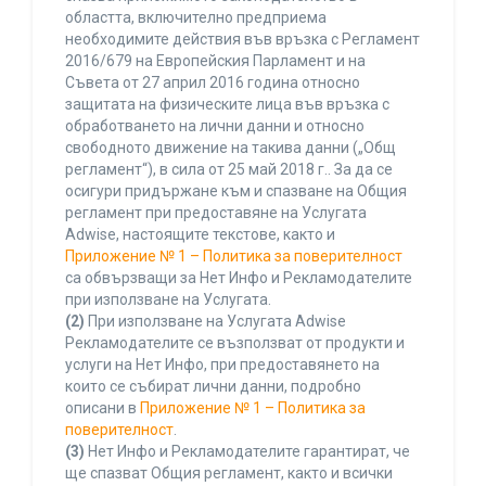
областта, включително предприема
необходимите действия във връзка с Регламент
2016/679 на Европейския Парламент и на
Съвета от 27 април 2016 година относно
защитата на физическите лица във връзка с
обработването на лични данни и относно
свободното движение на такива данни („Общ
регламент“), в сила от 25 май 2018 г.. За да се
осигури придържане към и спазване на Общия
регламент при предоставяне на Услугата
Adwise, настоящите текстове, както и
Приложение № 1 – Политика за поверителност
са обвързващи за Нет Инфо и Рекламодателите
при използване на Услугата.
(2)
При използване на Услугата Adwise
Рекламодателите се възползват от продукти и
услуги на Нет Инфо, при предоставянето на
които се събират лични данни, подробно
описани в
Приложение № 1 – Политика за
поверителност
.
(3)
Нет Инфо и Рекламодателите гарантират, че
ще спазват Общия регламент, както и всички