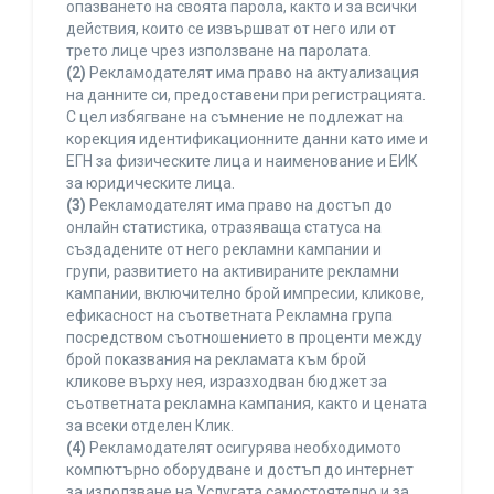
опазването на своята парола, както и за всички
действия, които се извършват от него или от
трето лице чрез използване на паролата.
(2)
Рекламодателят има право на актуализация
на данните си, предоставени при регистрацията.
С цел избягване на съмнение не подлежат на
корекция идентификационните данни като име и
ЕГН за физическите лица и наименование и ЕИК
за юридическите лица.
(3)
Рекламодателят има право на достъп до
онлайн статистика, отразяваща статуса на
създадените от него рекламни кампании и
групи, развитието на активираните рекламни
кампании, включително брой импресии, кликове,
ефикасност на съответната Рекламна група
посредством съотношението в проценти между
брой показвания на рекламата към брой
кликове върху нея, изразходван бюджет за
съответната рекламна кампания, както и цената
за всеки отделен Клик.
(4)
Рекламодателят осигурява необходимото
компютърно оборудване и достъп до интернет
за използване на Услугата самостоятелно и за