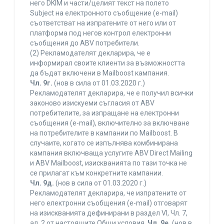
него DKIM и части/целият текст на полето
Subject на електронното съобщение (e-mail)
съответстват на изпратените от него или от
платформа под негов контрол електронни
съобщения до ABV потребители.
(2) Рекламодателят декларира, че е
информирал своите клиенти за възможността
да бъдат включени в Mailboost кампания.
Чл. 9г.
(нов в сила от 01.03.2020 г.)
Рекламодателят декларира, че е получил всички
законово изискуеми съгласия от ABV
потребителите, за изпращане на електронни
съобщения (e-mail), включително за включване
на потребителите в кампании по Mailboost. В
случаите, когато се изпълнява комбинирана
кампания включваща услугите ABV Direct Mailing
и ABV Mailboost, изискванията по тази точка не
се прилагат към конкретните кампании.
Чл. 9д.
(нов в сила от 01.03.2020 г.)
Рекламодателят декларира, че изпратените от
него електронни съобщения (e-mail) отговарят
на изискванията дефинирани в раздел VI, Чл. 7,
ал. 2 от настоящите Общи условия.
Чл. 9е.
(нов в