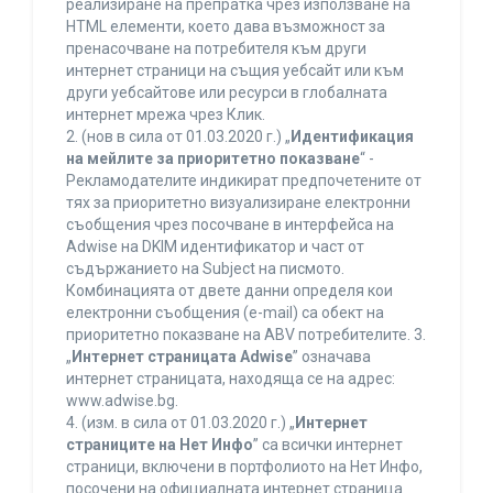
реализиране на препратка чрез използване на
HTML елементи, което дава възможност за
пренасочване на потребителя към други
интернет страници на същия уебсайт или към
други уебсайтове или ресурси в глобалната
интернет мрежа чрез Клик.
2. (нов в сила от 01.03.2020 г.) „
Идентификация
на мейлите за приоритетно показване
“ -
Рекламодателите индикират предпочетените от
тях за приоритетно визуализиране електронни
съобщения чрез посочване в интерфейса на
Adwise на DKIM идентификатор и част от
съдържанието на Subject на писмото.
Комбинацията от двете данни определя кои
електронни съобщения (e-mail) са обект на
приоритетно показване на ABV потребителите. 3.
„
Интернет страницата Adwise
” означава
интернет страницата, находяща се на адрес:
www.adwise.bg.
4. (изм. в сила от 01.03.2020 г.) „
Интернет
страниците на Нет Инфо
” са всички интернет
страници, включени в портфолиото на Нет Инфо,
посочени на официалната интернет страница