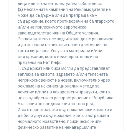
лица или тяхна интелектуална собственост.
(2)
Рекламната кампания на Рекламодателя не
може да съдържа или да препраща към
съдържание, което противоречи на българското
и/или на приложимото европейско
законодателство или на Общите условия.
Рекламодателят се задължава да не рекламира
и да не прави по никакъв начин достояние на
трети лица чрез Услугата материали и/или
съдържание, които неизчерпателно и по
преценка на Нет Инфо:
1. съдържат или биха могли да представляват
заплаха за живота, здравето и/или телесната
неприкосновеност на човек, включително чрез
реклама на неконвенционални методи за
лечение и/или на лекарствени продукти, които
не са одобрени за разпространение в Република
България по предвидения за това ред;
2. са с порнографско съдържание или каквото и
да било друго съдържание, което застрашава
нормалното нравствено, психическо и/или
физическо развитие на ненавършилите