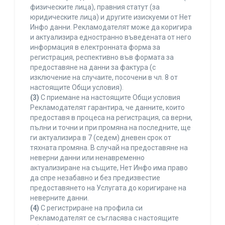
физическите лица), правния статут (за
юридическите лица) и другите изискуеми от Нет
Инфо данни. Рекламодателят може да коригира
и актуализира едностранно въведената от него
информация в електронната форма за
регистрация, респективно във формата за
предоставяне на данни за фактура (с
изключение на случаите, посочени в чл. 8 от
настоящите Общи условия).
(3)
С приемане на настоящите Общи условия
Рекламодателят гарантира, че данните, които
предоставя в процеса на регистрация, са верни,
пълни и точни и при промяна на последните, ще
ги актуализира в 7 (седем) дневен срок от
тяхната промяна. В случай на предоставяне на
неверни данни или ненавременно
актуализиране на същите, Нет Инфо има право
да спре незабавно и без предизвестие
предоставянето на Услугата до коригиране на
неверните данни.
(4)
С регистриране на профила си
Рекламодателят се съгласява с настоящите