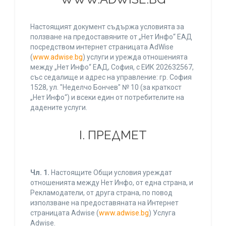
Настоящият документ съдържа условията за
ползване на предоставяните от „Нет Инфо“ ЕАД
посредством интернет страницата AdWise
(
www.adwise.bg
) услуги и урежда отношенията
между „Нет Инфо“ ЕАД, София, с ЕИК 202632567,
със седалище и адрес на управление: гр. София
1528, ул. "Неделчо Бончев" № 10 (за краткост
„Нет Инфо“) и всеки един от потребителите на
дадените услуги.
І. ПРЕДМЕТ
Чл. 1.
Настоящите Общи условия уреждат
отношенията между Нет Инфо, от една страна, и
Рекламодатели, от друга страна, по повод
използване на предоставяната на Интернет
страницата Adwise (
www.adwise.bg
) Услуга
Adwise.