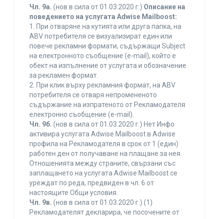
Чл. 9а.
(нов в сила от 01.03.2020 г.)
Описание на
поведението на услугата Adwise Mailboost:
1. При отваряне на кутията или друга папка, на
ABV потребителя се визуализират един или
повече рекламни формати, съдържащи Subject
на електронното съобщение (e-mail), който е
обект на изпълнение от услугата и обозначение
за рекламен формат.
2. При клик върху рекламния формат, на ABV
потребителя се отваря непромененото
съдържание на изпратеното от Рекламодателя
електронно съобщение (e-mail).
Чл. 9б.
(нов в сила от 01.03.2020 г.) Нет Инфо
активира услугата Adwise Mailboost в Adwise
профила на Рекламодателя в срок от 1 (един)
работен ден от получаване на плащане за нея.
Отношенията между страните, свързани със
заплащането на услугата Adwise Mailboost се
уреждат по реда, предвиден в чл. 6 от
настоящите Общи условия.
Чл. 9в.
(нов в сила от 01.03.2020 г.) (1)
Рекламодателят декларира, че посочените от