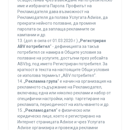
осъществява чрез въвеждане на потребителско
име и избраната Парола. Профилът на
Рекламодателя дава възможност на
Рекламодателя да ползва Услугата Adwise, да
прекрати нейното ползване, да променя
паролата си, да заплаща рекламните си
кампании и др.
13. (доп. в сила от 01.03.2020 г.) „
Регистриран
ABV потребител
“ - дефиницията за такъв
потребител се намира в Общите условия за
ползване на услугите, достъпни през уебсайта
ABV.bg, под името Регистриран потребител. За
краткост в текста на настоящите Общи условия
се използва терминът „ABV потребител“.
14. „
Рекламна група
“ е начин на организация на
рекламното съдържание на Рекламодател,
включващ една или няколко реклами и набор от
специфични настройки, напр. таргетиране на
рекламата, периодичност на излъчването и др.
15. „
Рекламодател
” е физическо или
юридическо лице, което е регистрирано на
Интернет страницата Adwise и чрез Услугата
Adwise организира и провежда рекламни