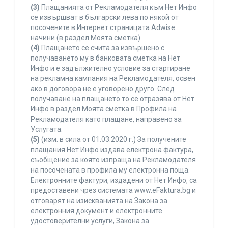
(3)
Плащанията от Рекламодателя към Нет Инфо
се извършват в български лева по някой от
посочените в Интернет страницата Adwise
начини (в раздел Моята сметка).
(4)
Плащането се счита за извършено с
получаването му в банковата сметка на Нет
Инфо и е задължително условие за стартиране
на рекламна кампания на Рекламодателя, освен
ако в договора не е уговорено друго. След
получаване на плащането то се отразява от Нет
Инфо в раздел Моята сметка в Профила на
Рекламодателя като плащане, направено за
Услугата.
(5)
(изм. в сила от 01.03.2020 г.) За получените
плащания Нет Инфо издава електрона фактура,
съобщение за която изпраща на Рекламодателя
на посочената в профила му електронна поща.
Електронните фактури, издадени от Нет Инфо, са
предоставени чрез системата www.eFaktura.bg и
отговарят на изискванията на Закона за
електронния документ и електронните
удостоверителни услуги, Закона за