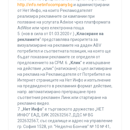
http://info.netinfocompany.bg
и администрирани
от Нет Инфо, на които Рекламодателят
реализира рекламните си кампании при
ползване на услугата Adwise чрез платформата
AdWise или чрез електронна поща.
5. (нов в сила от 01.03.2020 г.) „
Класиране на
рекламите
“ представлява приоритета за
визуализиране на рекламите на даден ABV
потребител и съответната позиция, на която ще
бъдат показани рекламите се определя от
предложението за CPM. 6. „
Клик
” е извършване
на действие „клик“ (натискане) с цел активиране
на реклама на Рекламодателя от Потребител на
Интернет страниците на Нет Инфо и изпълнение
на предвиденото в рекламния формат действие,
напр. автоматизирано препращане през
съответния рекламен Линк или стартиране на
рекламно видео.
7. „
Нет Инфо
” е търговското дружество „НЕТ
ИНФО” ЕАД, ЕИК 202632567, ДДС № BG
202632567, със седалище и адрес на управление
гр. София 1528, ул. ”Неделчо Бончев” № 10 № 41,