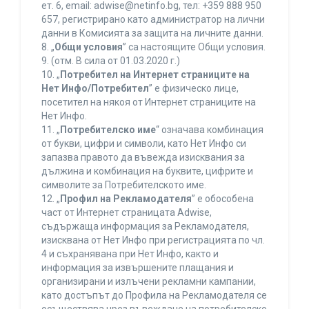
ет. 6, еmail: adwise@netinfo.bg, тел: +359 888 950
657, регистрирано като администратор на лични
данни в Комисията за защита на личните данни.
8. „
Общи условия
” са настоящите Общи условия.
9. (отм. В сила от 01.03.2020 г.)
10. „
Потребител на Интернет страниците на
Нет Инфо/Потребител
” е физическо лице,
посетител на някоя от Интернет страниците на
Нет Инфо.
11. „
Потребителско име
“ означава комбинация
от букви, цифри и символи, като Нет Инфо си
запазва правото да въвежда изисквания за
дължина и комбинация на буквите, цифрите и
символите за Потребителското име.
12. „
Профил на Рекламодателя
” е обособена
част от Интернет страницата Adwise,
съдържаща информация за Рекламодателя,
изисквана от Нет Инфо при регистрацията по чл.
4 и съхранявана при Нет Инфо, както и
информация за извършените плащания и
организирани и излъчени рекламни кампании,
като достъпът до Профила на Рекламодателя се