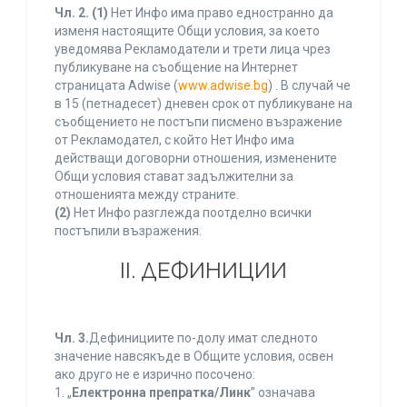
Чл. 2.
(1)
Нет Инфо има право едностранно да
изменя настоящите Общи условия, за което
уведомява Рекламодатели и трети лица чрез
публикуване на съобщение на Интернет
страницата Adwise (
www.adwise.bg
) . В случай че
в 15 (петнадесет) дневен срок от публикуване на
съобщението не постъпи писмено възражение
от Рекламодател, с който Нет Инфо има
действащи договорни отношения, изменените
Общи условия стават задължителни за
отношенията между страните.
(2)
Нет Инфо разглежда поотделно всички
постъпили възражения.
ІІ. ДЕФИНИЦИИ
Чл. 3.
Дефинициите по-долу имат следното
значение навсякъде в Общите условия, освен
ако друго не е изрично посочено:
1. „
Електронна препратка/Линк
” означава