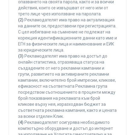
опазването на своята парола, както и за всички
действия, които се извършват от него или от
трето лице чрез използване на паролата.
(2)
Рекламодателят има право на актуализация
на данните си, предоставени при регистрацията.
С цел избягване на съмнение не подлежат на
корекция идентификационните данни като име и
ЕГН за физическите лица и наименование и ЕИК
за юридическите лица.
(3)
Рекламодателят има право на достъп до
онлайн статистика, отразяваща статуса на
създадените от него рекламни кампании и
групи, развитието на активираните рекламни
кампании, включително брой импресии, кликове,
ефикасност на съответната Рекламна група
посредством съотношението в проценти между
брой показвания на рекламата към брой
кликове върху нея, изразходван бюджет за
съответната рекламна кампания, както и цената
за всеки отделен Клик.
(4)
Рекламодателят осигурява необходимото
компютърно оборудване и достъп до интернет
за използване на Услугата самостоятелно и за