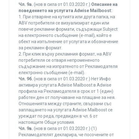
Чл. 9а.
(нов в сила от 01.03.2020 г.)
Описание на
поведението на услугата Adwise Mailboost:
1. При отваряне на кутията или друга папка, на
ABV потребителя се визуализират един или
повече рекламни формати, съдържащи Subject
на електронното съобщение (e-mail), който е
обект на изпълнение от услугата и обозначение
за рекламен формат.
2. При клик върху рекламния формат, на ABV
потребителя се отваря непромененото
съдържание на изпратеното от Рекламодателя
електронно съобщение (e-mail).
Чл. 9б.
(нов в сила от 01.03.2020 г.) Нет Инфо
активира услугата Adwise Mailboost в Adwise
профила на Рекламодателя в срок от 1 (един)
работен ден от получаване на плащане за нея.
Отношенията между страните, свързани със
заплащането на услугата Adwise Mailboost се
уреждат по реда, предвиден в чл. 6 от
настоящите Общи условия.
Чл. 9в.
(нов в сила от 01.03.2020 г.) (1)
Рекламодателят декларира, че посочените от