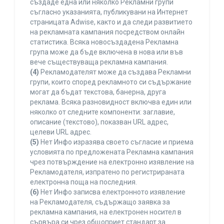
създаде една или няколко Рекламни групи
съгласно указанията, публикувани на Интернет
страницата Adwise, както и да следи развитието
на рекламната кампания посредством онлайн
статистика. Всяка новосъздадена Рекламна
група може да бъде включена в нова или във
вече съществуваща рекламна кампания.
(4)
Рекламодателят може да създава Рекламни
групи, които според рекламното си съдържание
могат да бъдат текстова, банерна, друга
реклама. Всяка разновидност включва един или
няколко от следните компоненти: заглавие,
описание (текстово), показван URL адрес,
целеви URL адрес.
(5)
Нет Инфо изразява своето съгласие и приема
условията по предложената Рекламна кампания
чрез потвърждение на електронно изявление на
Рекламодателя, изпратено по регистрираната
електронна поща на последния.
(6)
Нет Инфо записва електронното изявление
на Рекламодателя, съдържащо заявка за
рекламна кампания, на електронен носител в
сървъра си чрез общоприет стандарт за