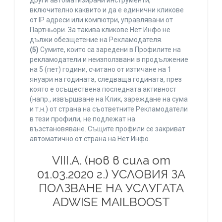
други автоматизирани инструменти,
включително каквито и да е единични кликове
от IP адреси или компютри, управлявани от
Партньори. За такива кликове Нет Инфо не
дължи обезщетение на Рекламодателя.
(5)
Сумите, които са заредени в Профилите на
рекламодатели и неизползвани в продължение
на 5 (пет) години, считано от изтичане на 1
януари на годината, следваща годината, през
която е осъществена последната активност
(напр., извършване на Клик, зареждане на сума
и т.н.) от страна на съответните Рекламодатели
в тези профили, не подлежат на
възстановяване. Същите профили се закриват
автоматично от страна на Нет Инфо.
VIII.A. (нов в сила от
01.03.2020 г.) УСЛОВИЯ ЗА
ПОЛЗВАНЕ НА УСЛУГАТА
ADWISE MAILBOOST