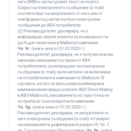
него DKIM и части/целият текст на полето
Subject на електронното съобщение (e-mail)
съответстват на изпратените от него или от
платформа под негов контрол електронни
съобщения до ABV потребители.
(2) Рекламодателят декларира, че е
информирал своите клиенти за възможността
да бъдат включени в Mailboost кампания.
Чл. 9г.
(нов в сила от 01.03.2020 г.)
Рекламодателят декларира, че е получил всички
законово изискуеми съгласия от ABV
потребителите, за изпращане на електронни
съобщения (e-mail), включително за включване
на потребителите в кампании по Mailboost. В
случаите, когато се изпълнява комбинирана
кампания включваща услугите ABV Direct Mailing
и ABV Mailboost, изискванията по тази точка не
се прилагат към конкретните кампании.
Чл. 9д.
(нов в сила от 01.03.2020 г.)
Рекламодателят декларира, че изпратените от
него електронни съобщения (e-mail) отговарят
на изискванията дефинирани в раздел VI, Чл. 7,
ал. 2 от настоящите Общи условия.
Чл. 9е.
(нов в