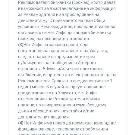
Рекламодателя бисквитки (cookies), които дават
възможност за възстановяване на информация
за Рекламодателя и за проследяване на
действията му. С приемането на тези Общи
условия от Рекламодателя, последният изявява
съгласието си Нет Инфо да запазва бисквитки
(cookies) на посочените устройства.
(3)
Нет Инфо си запазва правото да
преустановява предоставянето на Услугата,
след отправяне на предизвестие чрез
публикуване на съобщение в Интернет
страницата Adwise и/или чрез електронно
съобщение, изпратено до електронната поща на
Рекламодателя. Срокът на предизвестието е 1
(един) месец. В случай на преустановяване
предоставянето на Услугата, Нет Инфо
възстановява на Рекламодателя всички
платени, но неизразходвани суми, без да му
дължи обезщетения, неустойки и/или
допълнителни плащания.
(4)
Нет Инфо има право да премахва невалидни/
фалшиви кликове, генерирани от роботи или