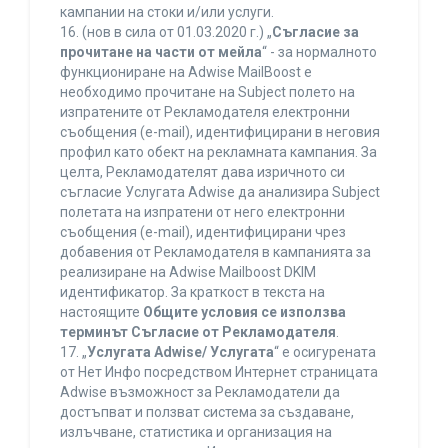
кампании на стоки и/или услуги.
16. (нов в сила от 01.03.2020 г.) „
Съгласие за
прочитане на части от мейла
“ - за нормалното
функциониране на Adwise MailBoost е
необходимо прочитане на Subject полето на
изпратените от Рекламодателя електронни
съобщения (e-mail), идентифицирани в неговия
профил като обект на рекламната кампания. За
целта, Рекламодателят дава изричното си
съгласие Услугата Adwise да анализира Subject
полетата на изпратени от него електронни
съобщения (e-mail), идентифицирани чрез
добавения от Рекламодателя в кампанията за
реализиране на Adwise Mailboost DKIM
идентификатор. За краткост в текста на
настоящите
Общите условия се използва
терминът Съгласие от Рекламодателя
.
17. „
Услугата Adwise/ Услугата
“ е осигурената
от Нет Инфо посредством Интернет страницата
Adwise възможност за Рекламодатели да
достъпват и ползват система за създаване,
излъчване, статистика и организация на