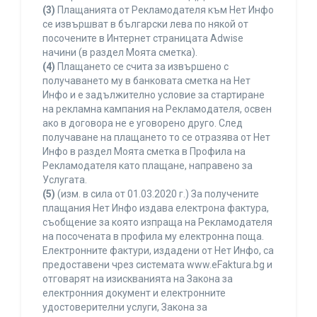
(3)
Плащанията от Рекламодателя към Нет Инфо
се извършват в български лева по някой от
посочените в Интернет страницата Adwise
начини (в раздел Моята сметка).
(4)
Плащането се счита за извършено с
получаването му в банковата сметка на Нет
Инфо и е задължително условие за стартиране
на рекламна кампания на Рекламодателя, освен
ако в договора не е уговорено друго. След
получаване на плащането то се отразява от Нет
Инфо в раздел Моята сметка в Профила на
Рекламодателя като плащане, направено за
Услугата.
(5)
(изм. в сила от 01.03.2020 г.) За получените
плащания Нет Инфо издава електрона фактура,
съобщение за която изпраща на Рекламодателя
на посочената в профила му електронна поща.
Електронните фактури, издадени от Нет Инфо, са
предоставени чрез системата www.eFaktura.bg и
отговарят на изискванията на Закона за
електронния документ и електронните
удостоверителни услуги, Закона за