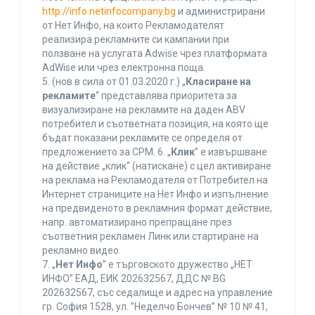
http://info.netinfocompany.bg
и администрирани
от Нет Инфо, на които Рекламодателят
реализира рекламните си кампании при
ползване на услугата Adwise чрез платформата
AdWise или чрез електронна поща.
5. (нов в сила от 01.03.2020 г.) „
Класиране на
рекламите
“ представлява приоритета за
визуализиране на рекламите на даден ABV
потребител и съответната позиция, на която ще
бъдат показани рекламите се определя от
предложението за CPM. 6. „
Клик
” е извършване
на действие „клик“ (натискане) с цел активиране
на реклама на Рекламодателя от Потребител на
Интернет страниците на Нет Инфо и изпълнение
на предвиденото в рекламния формат действие,
напр. автоматизирано препращане през
съответния рекламен Линк или стартиране на
рекламно видео.
7. „
Нет Инфо
” е търговското дружество „НЕТ
ИНФО” ЕАД, ЕИК 202632567, ДДС № BG
202632567, със седалище и адрес на управление
гр. София 1528, ул. ”Неделчо Бончев” № 10 № 41,