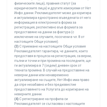
физическите лица), правния статут (за
юридическите лица) и другите изискуеми от Нет
Инфо данни. Рекламодателят може да коригира
и актуализира едностранно въведената от него
информация в електронната форма за
регистрация, респективно във формата за
предоставяне на данни за фактура (с
изключение на случаите, посочени в чл. 8 от
настоящите Общи условия).
(3)
С приемане на настоящите Общи условия
Рекламодателят гарантира, че данните, които
предоставя в процеса на регистрация, са верни,
пълни и точни и при промяна на последните, ще
ги актуализира в 7 (седем) дневен срок от
тяхната промяна. В случай на предоставяне на
неверни данни или ненавременно
актуализиране на същите, Нет Инфо има право
да спре незабавно и без предизвестие
предоставянето на Услугата до коригиране на
неверните данни.
(4)
С регистриране на профила си
Рекламодателят се съгласява с настоящите