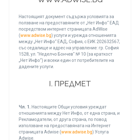
Настоящият документ съдържа условията за
ползване на предоставяните от „Нет Инфо“ ЕАД
посредством интернет страницата AdWise
(
www.adwise.bg
) услуги и урежда отношенията
между „Нет Инфо“ ЕАД, София, с ЕИК 202632567,
със седалище и адрес на управление: гр. София
1528, ул. "Неделчо Бончев" № 10 (за краткост
„Нет Инфо“) и всеки един от потребителите на
дадените услуги.
І. ПРЕДМЕТ
Чл. 1.
Настоящите Общи условия уреждат
отношенията между Нет Инфо, от една страна, и
Рекламодатели, от друга страна, по повод
използване на предоставяната на Интернет
страницата Adwise (
www.adwise.bg
) Услуга
Adwise.