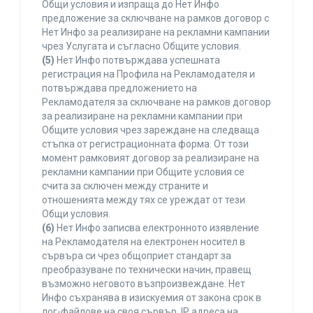
Общи условия и изпраща до Нет Инфо
предложение за сключване на рамков договор с
Нет Инфо за реализиране на рекламни кампании
чрез Услугата и съгласно Общите условия.
(5)
Нет Инфо потвърждава успешната
регистрация на Профила на Рекламодателя и
потвърждава предложението на
Рекламодателя за сключване на рамков договор
за реализиране на рекламни кампании при
Общите условия чрез зареждане на следваща
стъпка от регистрационната форма. От този
момент рамковият договор за реализиране на
рекламни кампании при Общите условия се
счита за сключен между страните и
отношенията между тях се уреждат от тези
Общи условия.
(6)
Нет Инфо записва електронното изявление
на Рекламодателя на електронен носител в
сървъра си чрез общоприет стандарт за
преобразуване по технически начин, правещ
възможно неговото възпроизвеждане. Нет
Инфо съхранява в изискуемия от закона срок в
лог-файлове на своя сървър, IP адреса на