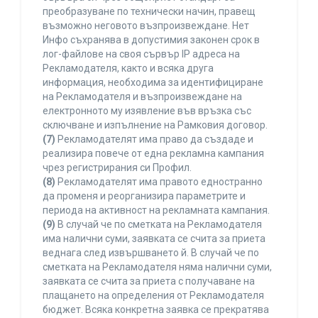
преобразуване по технически начин, правещ
възможно неговото възпроизвеждане. Нет
Инфо съхранява в допустимия законен срок в
лог-файлове на своя сървър IP адреса на
Рекламодателя, както и всяка друга
информация, необходима за идентифициране
на Рекламодателя и възпроизвеждане на
електронното му изявление във връзка със
сключване и изпълнение на Рамковия договор.
(7)
Рекламодателят има право да създаде и
реализира повече от една рекламна кампания
чрез регистрирания си Профил.
(8)
Рекламодателят има правото едностранно
да променя и реорганизира параметрите и
периода на активност на рекламната кампания.
(9)
В случай че по сметката на Рекламодателя
има налични суми, заявката се счита за приета
веднага след извършването й. В случай че по
сметката на Рекламодателя няма налични суми,
заявката се счита за приета с получаване на
плащането на определения от Рекламодателя
бюджет. Всяка конкретна заявка се прекратява