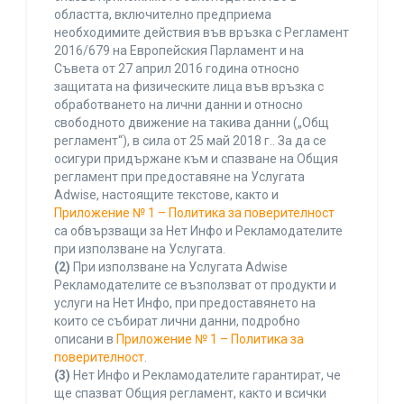
областта, включително предприема
необходимите действия във връзка с Регламент
2016/679 на Европейския Парламент и на
Съвета от 27 април 2016 година относно
защитата на физическите лица във връзка с
обработването на лични данни и относно
свободното движение на такива данни („Общ
регламент“), в сила от 25 май 2018 г.. За да се
осигури придържане към и спазване на Общия
регламент при предоставяне на Услугата
Adwise, настоящите текстове, както и
Приложение № 1 – Политика за поверителност
са обвързващи за Нет Инфо и Рекламодателите
при използване на Услугата.
(2)
При използване на Услугата Adwise
Рекламодателите се възползват от продукти и
услуги на Нет Инфо, при предоставянето на
които се събират лични данни, подробно
описани в
Приложение № 1 – Политика за
поверителност
.
(3)
Нет Инфо и Рекламодателите гарантират, че
ще спазват Общия регламент, както и всички