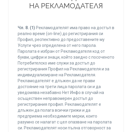
НА РЕКЛАМОДАТЕЛЯ
Чл. 8.
(1)
Рекламодателят има право на достъп в
реално време (on-line) до регистрирания си
Профил, респективно до предоставените му
Услуги чрез определена от него парола.
Паролата е избран от Рекламодателя код от
букви, цифри и знаци, който заедно с посоченото
Потребителско име служи за достъп до
регистрирания Профил на Рекламодателя и за
индивидуализиране на Рекламодателя.
Рекламодателят е длъжен да не прави
достояние на трети лица паролата си и да
уведомява незабавно Нет Инфо в случай на
осъществен неправомерен достъп до
регистрирания профил. Рекламодателят е
длъжен да полага всички грижи и да
предприема необходимите мерки, които
разумно се налагат с цел опазване на паролата
си. Рекламодателят носи пълна отговорност за