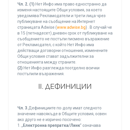
Чл. 2.
(1)
Нет Инфо има право едностранно да
изменя настоящите Общи условия, за което
уведомява Рекламодатели и трети лица чрез
публикуване на съобщение на Интернет
страницата Adwise (
www.adwise.bg
) . В случай че
в 15 (петнадесет) дневен срок от публикуване на
съобщението не постъпи писмено възражение
от Рекламодател, с който Нет Инфо има
действащи договорни отношения, изменените
Общи условия стават задължителни за
отношенията между страните.
(2)
Нет Инфо разглежда поотделно всички
постъпили възражения.
ІІ. ДЕФИНИЦИИ
Чл. 3.
Дефинициите по-долу имат следното
значение навсякъде в Общите условия, освен
ако друго не е изрично посочено:
1. „
Електронна препратка/Линк
” означава