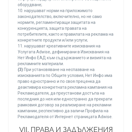
оборудване;
10. нарушават норми на приложимото
законодателство, включително, но не само
нормите, регламентиращи защитата на
конкуренцията, защита правата на
потребителите, както и правилата на реклама на
конкретните продукти и/или услуги;
11. нарушават креативните изисквания на
Услугата Adwise, дефинирани в Изисквания на
Нет Инфо ЕАД към съдържанието и визията на
рекламните материали.
(3)
При установяване на неспазване на
изискванията по Общите условия, Нет Инфо има
право едностранно и по своя преценка да
деактивира конкретната рекламна кампания на
Рекламодателя, да преустанови достъпа на
последния до нея или едностранно да прекрати
рамковия договор за реализиране на рекламни
кампании, респективно да заличи Профила на
Рекламодателя от Интернет страницата Adwise.
VII. ПРАВА И ЗАДЪЛЖЕНИЯ