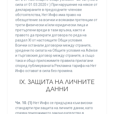
сила от 01.03.2020 г.) При нарушение на някое от
декларираните в предходните членове
обстоятелства, Нет Инфо има право на
обезщетение за всички и всякакви претенции от
трети физически и/или юридически лица и
претърпени вреди в тази връзка, както и
правото да прекрати договора по реда на
раздел XI от настоящите Общи условия.
Всички останали договорки между страните,
уредени по силата на Общите условия на Adwise
и търговския договор между страните, а също
така и общо приложимите правила прилагани
според публикуваната Рекламна тарифа на Нет
Инфо остават в сила без промяна.
IХ. ЗАЩИТА НА ЛИЧНИТЕ
ДАННИ
Чл. 10.
(1)
Нет Инфо се придържа към високи
стандарти при защита на личните данни, като
спазва приложимото законодателство в