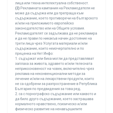
лица или тяхна интелектуална собственост.
(2)
Рекламната кампания на Рекламодателя не
може да съдържа или да препраща към
съдържание, което противоречи на българското
и/или на приложимото европейско
законодателство или на Общите условия.
Рекламодателят се задължава да не рекламира
и да не прави по никакъв начин достояние на
трети лица чрез Услугата материали и/или
съдържание, които неизчерпателно и по
преценка на Нет Инфо:
1. съдържат или биха могли да представляват
заплаха за живота, здравето и/или телесната
неприкосновеност на човек, включително чрез
реклама на неконвенционални методи за
лечение и/или на лекарствени продукти, които
не са одобрени за разпространение в Република
България по предвидения за това ред;
2. са с порнографско съдържание или каквото и
да било друго съдържание, което застрашава
нормалното нравствено, психическо и/или
физическо развитие на ненавършилите