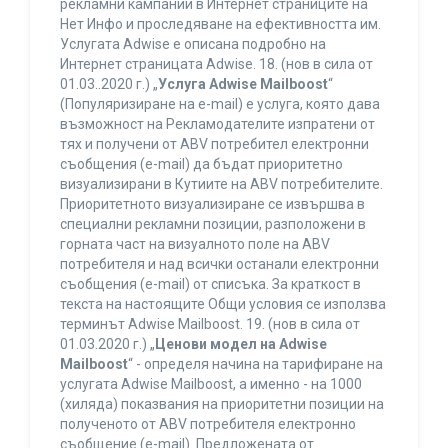
рекламни кампании в Интернет страниците на
Нет Инфо и проследяване на ефективността им.
Услугата Adwise е описана подробно на
Интернет страницата Adwise. 18. (нов в сила от
01.03..2020 г.) „
Услуга Adwise Mailboost
“
(Популяризиране на e-mail) е услуга, която дава
възможност на Рекламодателите изпратени от
тях и получени от ABV потребител електронни
съобщения (e-mail) да бъдат приоритетно
визуализирани в Кутиите на ABV потребителите.
Приоритетното визуализиране се извършва в
специални рекламни позиции, разположени в
горната част на визуалното поле на ABV
потребителя и над всички останали електронни
съобщения (e-mail) от списъка. За краткост в
текста на настоящите Общи условия се използва
терминът Adwise Mailboost. 19. (нов в сила от
01.03.2020 г.) „
Ценови модел на Adwise
Mailboost
“ - определя начина на тарифиране на
услугата Adwise Mailboost, а именно - на 1000
(хиляда) показвания на приоритетни позиции на
полученото от ABV потребителя електронно
съобщение (e-mail). Предложената от