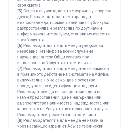
своя сметка.
(5)
Освен в случаите, когато е изрично уговорено
друго, Рекламодателят няма право да
възпроизвежда, променя, заличава, публикува,
разпространява и разгласява по друг начин
информационните ресурси, станали му известни
чрез Услугата.
(6)
Рекламодателят е длъжен да уведомява
незабавно Нет Инфо за всеки случай на
нарушение на тези Общи условия при
използване на Услугата от трети лица.
(7)
Рекламодателят е длъжен да не се намесва
в правилното действие на системата на Adwise,
включително, но не само: да не осуетява
процедурата по идентификация на други
Рекламодатели; да не осъществява достъп
извън предоставения; да не накърнява или
възпрепятства наличността, надеждността или
качеството на Услугата по отношение на други
Рекламодатели, респективно трети лица.
(8)
Рекламодателят е длъжен да не извлича
чрез несанкционирани от Adwise технически