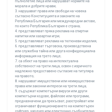
пълнолетие лица или нарушават нормите на
морала и добрите нрави;
3. нарушават права или свободи на човека
съгласно Конституцията и законите на
Република България или международни актове,
по които Република България е страна;
4. представляват пряка реклама на спиртни
напитки или хазартни игри;
5. представляват реклама на тютюневи изделия;
6. представляват търговска, производствена
или служебна тайна или друга конфиденциална
информация на трето лице;
7. са обект на право на интелектуална
собственост на трети лица, освен с изричното
надлежно предоставено съгласие на титуляра
на правото;
8. нарушават имуществени или неимуществени
права или законни интереси на трети лица;
9. съдържат компютърни вируси или други
компютърни кодове, файлове или програми,
предназначени да прекъсват, разстройват или
ограничават функционирането на компютърен
софтуер, хардуер или електронно съобщително