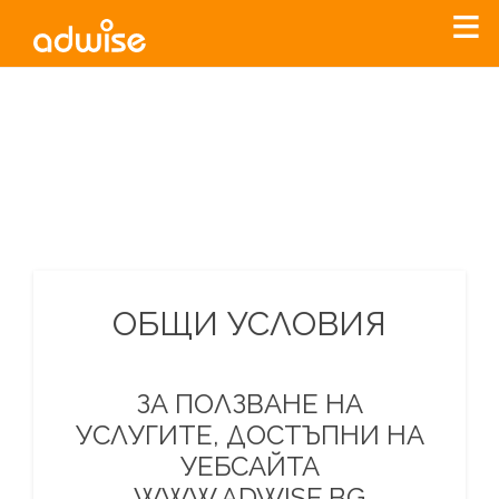
Уважаеми рекламодатели, с настоящото съобщение
бихме искали да Ви уведомим, че „Нет Инфо“ ЕАД (
„Нет
Инфо“
)
прекратява услугата Adwise
считано от
01.01.2026
г
.
За повече информация, натиснете
тук.
ОБЩИ УСЛОВИЯ
ЗА ПОЛЗВАНЕ НА
УСЛУГИТЕ, ДОСТЪПНИ НА
УЕБСАЙТА
WWW.ADWISE.BG