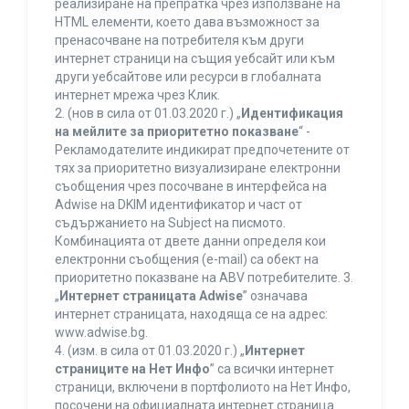
реализиране на препратка чрез използване на
HTML елементи, което дава възможност за
пренасочване на потребителя към други
интернет страници на същия уебсайт или към
други уебсайтове или ресурси в глобалната
интернет мрежа чрез Клик.
2. (нов в сила от 01.03.2020 г.) „
Идентификация
на мейлите за приоритетно показване
“ -
Рекламодателите индикират предпочетените от
тях за приоритетно визуализиране електронни
съобщения чрез посочване в интерфейса на
Adwise на DKIM идентификатор и част от
съдържанието на Subject на писмото.
Комбинацията от двете данни определя кои
електронни съобщения (e-mail) са обект на
приоритетно показване на ABV потребителите. 3.
„
Интернет страницата Adwise
” означава
интернет страницата, находяща се на адрес:
www.adwise.bg.
4. (изм. в сила от 01.03.2020 г.) „
Интернет
страниците на Нет Инфо
” са всички интернет
страници, включени в портфолиото на Нет Инфо,
посочени на официалната интернет страница