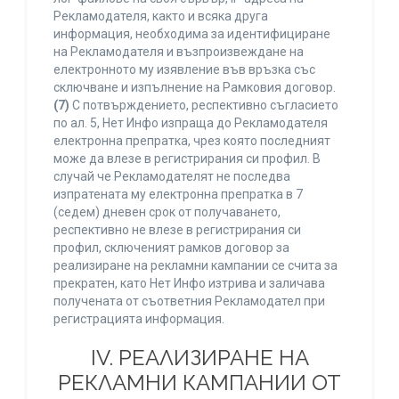
Рекламодателя, както и всяка друга
информация, необходима за идентифициране
на Рекламодателя и възпроизвеждане на
електронното му изявление във връзка със
сключване и изпълнение на Рамковия договор.
(7)
С потвърждението, респективно съгласието
по ал. 5, Нет Инфо изпраща до Рекламодателя
електронна препратка, чрез която последният
може да влезе в регистрирания си профил. В
случай че Рекламодателят не последва
изпратената му електронна препратка в 7
(седем) дневен срок от получаването,
респективно не влезе в регистрирания си
профил, сключеният рамков договор за
реализиране на рекламни кампании се счита за
прекратен, като Нет Инфо изтрива и заличава
получената от съответния Рекламодател при
регистрацията информация.
IV. РЕАЛИЗИРАНЕ НА
РЕКЛАМНИ КАМПАНИИ ОТ