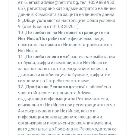
ет. 6, еmail: adwise@netinfo.bg, тел: +359 888 950
657, регистрирано като администратор на лични
данни в Комисията за защита на личните данни.
8. „
Общи условия
” са настоящите Общи условия.
9. (отм. В сила от 01.03.2020 г.)
10. „
Потребител на Интернет страниците на
Нет Инфо/Потребител
” е физическо лице,
посетител на някоя от Интернет страниците на
Нет Инфо.
11. „
Потребителско име
“ означава комбинация
от букви, цифри и символи, като Нет Инфо си
запазва правото да въвежда изисквания за
дължина и комбинация на буквите, цифрите и
символите за Потребителското име.
12. „
Профил на Рекламодателя
” е обособена
част от Интернет страницата Adwise,
съдържаща информация за Рекламодателя,
изисквана от Нет Инфо при регистрацията по чл.
4 и съхранявана при Нет Инфо, както и
информация за извършените плащания и
организирани и излъчени рекламни кампании,
като достъпът до Профила на Рекламодателя се