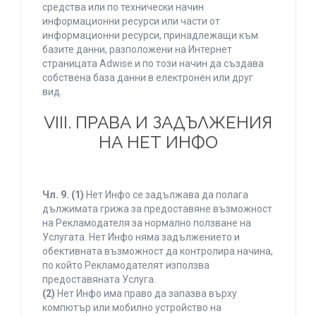
средства или по технически начин
информационни ресурси или части от
информационни ресурси, принадлежащи към
базите данни, разположени на Интернет
страницата Adwise и по този начин да създава
собствена база данни в електронен или друг
вид.
VIII. ПРАВА И ЗАДЪЛЖЕНИЯ
НА НЕТ ИНФО
Чл. 9.
(1)
Нет Инфо се задължава да полага
дължимата грижа за предоставяне възможност
на Рекламодателя за нормално ползване на
Услугата. Нет Инфо няма задължението и
обективната възможност да контролира начина,
по който Рекламодателят използва
предоставяната Услуга.
(2)
Нет Инфо има право да запазва върху
компютър или мобилно устройство на