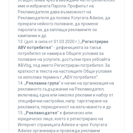
осъществява чрез въвеждане на потребителско
име и избраната Парола. Профилът на
Рекламодателя дава възможност на
Рекламодателя да ползва Услугата Adwise, да
прекрати нейното ползване, да променя
паролата си, да заплаща рекламните си
кампании и др.
13. (доп. в сила от 01.03.2020 г.) „
Регистриран
ABV потребител
“ - дефиницията за такъв
потребител се намира в Общите условия за
ползване на услугите, достъпни през уебсайта
ABV.bg, под името Регистриран потребител. За
краткост в текста на настоящите Общи условия
се използва терминът „ABV потребител“.
14. „
Рекламна група
“ е начин на организация на
рекламното съдържание на Рекламодател,
включващ една или няколко реклами и набор от
специфични настройки, напр. таргетиране на
рекламата, периодичност на излъчването и др.
15. „
Рекламодател
” е физическо или
юридическо лице, което е регистрирано на
Интернет страницата Adwise и чрез Услугата
Adwise организира и провежда рекламни