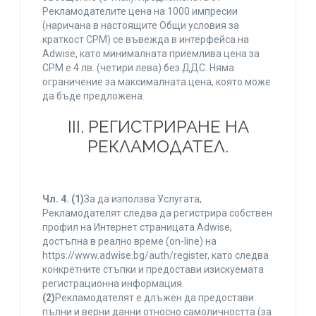
Рекламодателите цена на 1000 импресии
(наричана в настоящите Общи условия за
краткост CPM) се въвежда в интерфейса на
Adwise, като минималната приемлива цена за
CPM е 4 лв. (четири лева) без ДДС. Няма
ограничение за максималната цена, която може
да бъде предложена.
ІІІ. РЕГИСТРИРАНЕ НА
РЕКЛАМОДАТЕЛ.
Чл. 4.
(1)
За да използва Услугата,
Рекламодателят следва да регистрира собствен
профил на Интернет страницата Adwise,
достъпна в реално време (on-line) на
https://www.adwise.bg/auth/register, като следва
конкретните стъпки и предостави изискуемата
регистрационна информация.
(2)
Рекламодателят е длъжен да предостави
пълни и верни данни относно самоличността (за