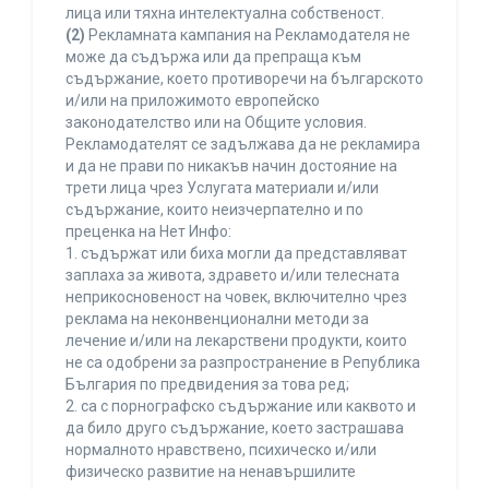
лица или тяхна интелектуална собственост.
(2)
Рекламната кампания на Рекламодателя не
може да съдържа или да препраща към
съдържание, което противоречи на българското
и/или на приложимото европейско
законодателство или на Общите условия.
Рекламодателят се задължава да не рекламира
и да не прави по никакъв начин достояние на
трети лица чрез Услугата материали и/или
съдържание, които неизчерпателно и по
преценка на Нет Инфо:
1. съдържат или биха могли да представляват
заплаха за живота, здравето и/или телесната
неприкосновеност на човек, включително чрез
реклама на неконвенционални методи за
лечение и/или на лекарствени продукти, които
не са одобрени за разпространение в Република
България по предвидения за това ред;
2. са с порнографско съдържание или каквото и
да било друго съдържание, което застрашава
нормалното нравствено, психическо и/или
физическо развитие на ненавършилите