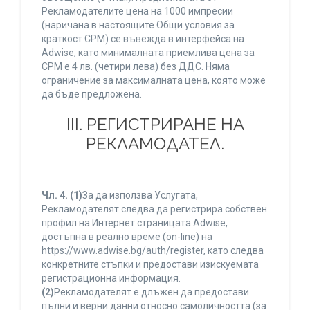
Рекламодателите цена на 1000 импресии
(наричана в настоящите Общи условия за
краткост CPM) се въвежда в интерфейса на
Adwise, като минималната приемлива цена за
CPM е 4 лв. (четири лева) без ДДС. Няма
ограничение за максималната цена, която може
да бъде предложена.
ІІІ. РЕГИСТРИРАНЕ НА
РЕКЛАМОДАТЕЛ.
Чл. 4.
(1)
За да използва Услугата,
Рекламодателят следва да регистрира собствен
профил на Интернет страницата Adwise,
достъпна в реално време (on-line) на
https://www.adwise.bg/auth/register, като следва
конкретните стъпки и предостави изискуемата
регистрационна информация.
(2)
Рекламодателят е длъжен да предостави
пълни и верни данни относно самоличността (за