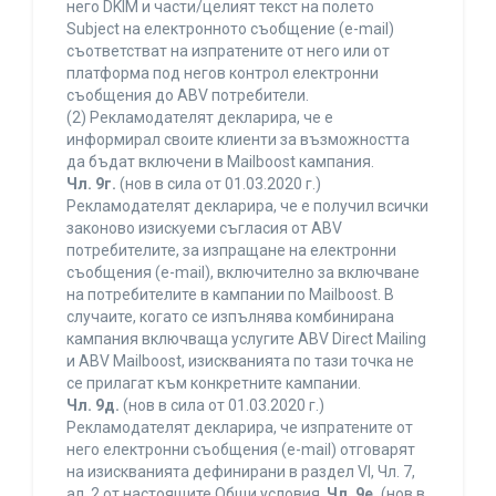
него DKIM и части/целият текст на полето
Subject на електронното съобщение (e-mail)
съответстват на изпратените от него или от
платформа под негов контрол електронни
съобщения до ABV потребители.
(2) Рекламодателят декларира, че е
информирал своите клиенти за възможността
да бъдат включени в Mailboost кампания.
Чл. 9г.
(нов в сила от 01.03.2020 г.)
Рекламодателят декларира, че е получил всички
законово изискуеми съгласия от ABV
потребителите, за изпращане на електронни
съобщения (e-mail), включително за включване
на потребителите в кампании по Mailboost. В
случаите, когато се изпълнява комбинирана
кампания включваща услугите ABV Direct Mailing
и ABV Mailboost, изискванията по тази точка не
се прилагат към конкретните кампании.
Чл. 9д.
(нов в сила от 01.03.2020 г.)
Рекламодателят декларира, че изпратените от
него електронни съобщения (e-mail) отговарят
на изискванията дефинирани в раздел VI, Чл. 7,
ал. 2 от настоящите Общи условия.
Чл. 9е.
(нов в