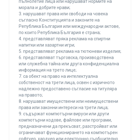
пълнолетие лица или нарушават нормите на
морала и добрите нрави;
3. нарушават права или свободи на човека
съгласно Конституцията и законите на
Република България или международни актове,
по които Република България е страна;
4. представляват пряка реклама на спиртни
напитки или хазартни игри;
5. представляват реклама на тютюневи изделия;
6. представляват търговска, производствена
или служебна тайна или друга конфиденциална
информация на трето лице;
7. са обект на право на интелектуална
собственост на трети лица, освен с изричното
надлежно предоставено съгласие на титуляра
на правото;
8. нарушават имуществени или неимуществени
права или законни интереси на трети лица;
9. съдържат компютърни вируси или други
компютърни кодове, файлове или програми,
предназначени да прекъсват, разстройват или
ограничават функционирането на компютърен
софтуер, хардуер или електронно съобщително