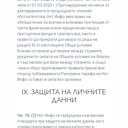
сила от 01.03.2020 г.) При нарушение на някое от
декларираните в предходните членове
обстоятелства, Нет Инфо има право на
обезщетение за всички и всякакви претенции от
трети физически и/или юридически лица и
претърпени вреди в тази връзка, както и
правото да прекрати договора по реда на
раздел XI от настоящите Общи условия.
Всички останали договорки между страните,
уредени по силата на Общите условия на Adwise
и търговския договор между страните, а също
така и общо приложимите правила прилагани
според публикуваната Рекламна тарифа на Нет
Инфо остават в сила без промяна.
IХ. ЗАЩИТА НА ЛИЧНИТЕ
ДАННИ
Чл. 10.
(1)
Нет Инфо се придържа към високи
стандарти при защита на личните данни, като
спазва приложимото законодателство в