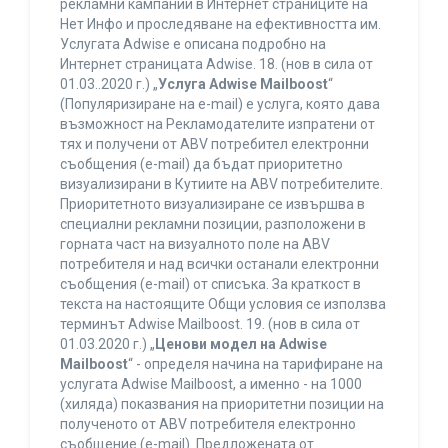
рекламни кампании в Интернет страниците на
Нет Инфо и проследяване на ефективността им.
Услугата Adwise е описана подробно на
Интернет страницата Adwise. 18. (нов в сила от
01.03..2020 г.) „
Услуга Adwise Mailboost
“
(Популяризиране на e-mail) е услуга, която дава
възможност на Рекламодателите изпратени от
тях и получени от ABV потребител електронни
съобщения (e-mail) да бъдат приоритетно
визуализирани в Кутиите на ABV потребителите.
Приоритетното визуализиране се извършва в
специални рекламни позиции, разположени в
горната част на визуалното поле на ABV
потребителя и над всички останали електронни
съобщения (e-mail) от списъка. За краткост в
текста на настоящите Общи условия се използва
терминът Adwise Mailboost. 19. (нов в сила от
01.03.2020 г.) „
Ценови модел на Adwise
Mailboost
“ - определя начина на тарифиране на
услугата Adwise Mailboost, а именно - на 1000
(хиляда) показвания на приоритетни позиции на
полученото от ABV потребителя електронно
съобщение (e-mail). Предложената от