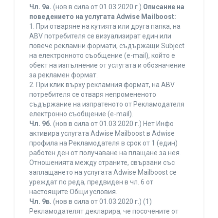
Чл. 9а.
(нов в сила от 01.03.2020 г.)
Описание на
поведението на услугата Adwise Mailboost:
1. При отваряне на кутията или друга папка, на
ABV потребителя се визуализират един или
повече рекламни формати, съдържащи Subject
на електронното съобщение (e-mail), който е
обект на изпълнение от услугата и обозначение
за рекламен формат.
2. При клик върху рекламния формат, на ABV
потребителя се отваря непромененото
съдържание на изпратеното от Рекламодателя
електронно съобщение (e-mail).
Чл. 9б.
(нов в сила от 01.03.2020 г.) Нет Инфо
активира услугата Adwise Mailboost в Adwise
профила на Рекламодателя в срок от 1 (един)
работен ден от получаване на плащане за нея.
Отношенията между страните, свързани със
заплащането на услугата Adwise Mailboost се
уреждат по реда, предвиден в чл. 6 от
настоящите Общи условия.
Чл. 9в.
(нов в сила от 01.03.2020 г.) (1)
Рекламодателят декларира, че посочените от