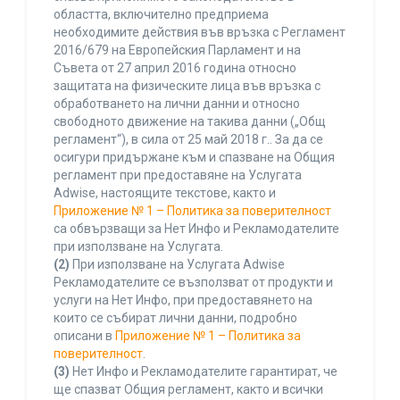
областта, включително предприема
необходимите действия във връзка с Регламент
2016/679 на Европейския Парламент и на
Съвета от 27 април 2016 година относно
защитата на физическите лица във връзка с
обработването на лични данни и относно
свободното движение на такива данни („Общ
регламент“), в сила от 25 май 2018 г.. За да се
осигури придържане към и спазване на Общия
регламент при предоставяне на Услугата
Adwise, настоящите текстове, както и
Приложение № 1 – Политика за поверителност
са обвързващи за Нет Инфо и Рекламодателите
при използване на Услугата.
(2)
При използване на Услугата Adwise
Рекламодателите се възползват от продукти и
услуги на Нет Инфо, при предоставянето на
които се събират лични данни, подробно
описани в
Приложение № 1 – Политика за
поверителност
.
(3)
Нет Инфо и Рекламодателите гарантират, че
ще спазват Общия регламент, както и всички