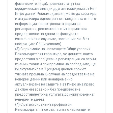
физическите лица), правния статут (за
юридическите лица) и другите изискуеми от Нет
Инфо данни. Рекламодателят може да коригира
и актуализира едностранно въведената от него
информация в електронната форма за
регистрация, респективно във формата за
предоставяне на данни за фактура (с
изключение на случаите, посочени в чл. 8 от
настоящите Общи условия).
(3)
С приемане на настоящите Общи условия
Рекламодателят гарантира, че данните, които
предоставя в процеса на регистрация, са верни,
пълни и точни и при промяна на последните, ще
ги актуализира в 7 (седем) дневен срок от
тяхната промяна. В случай на предоставяне на
неверни данни или ненавременно
актуализиране на същите, Нет Инфо има право
да спре незабавно и без предизвестие
предоставянето на Услугата до коригиране на
неверните данни.
(4)
С регистриране на профила си
Рекламодателят се съгласява с настоящите