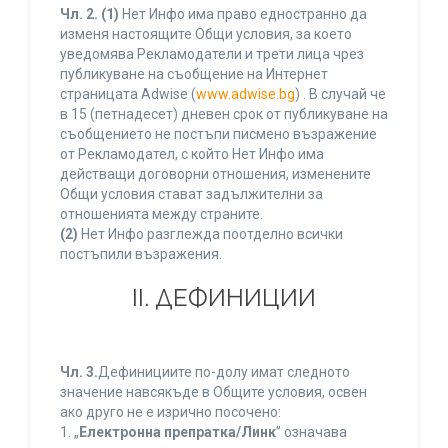
Чл. 2.
(1)
Нет Инфо има право едностранно да
изменя настоящите Общи условия, за което
уведомява Рекламодатели и трети лица чрез
публикуване на съобщение на Интернет
страницата Adwise (
www.adwise.bg
) . В случай че
в 15 (петнадесет) дневен срок от публикуване на
съобщението не постъпи писмено възражение
от Рекламодател, с който Нет Инфо има
действащи договорни отношения, изменените
Общи условия стават задължителни за
отношенията между страните.
(2)
Нет Инфо разглежда поотделно всички
постъпили възражения.
ІІ. ДЕФИНИЦИИ
Чл. 3.
Дефинициите по-долу имат следното
значение навсякъде в Общите условия, освен
ако друго не е изрично посочено:
1. „
Електронна препратка/Линк
” означава