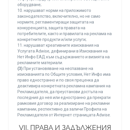
оборудване;
10. нарушават норми на приложимото
законодателство, включително, но не само
нормите, регламентиращи защитата на
конкуренцията, защита правата на
потребителите, както и правилата на реклама на
конкретните продукти и/или услуги;
11. нарушават креативните изисквания на
Услугата Adwise, дефинирани в Изисквания на
Нет Инфо ЕАД към съдържанието и визията на
рекламните материали.
(3)
При установяване на неспазване на
изискванията по Общите условия, Нет Инфо има
право едностранно и по своя преценка да
деактивира конкретната рекламна кампания на
Рекламодателя, да преустанови достъпа на
последния до нея или едностранно да прекрати
рамковия договор за реализиране на рекламни
кампании, респективно да заличи Профила на
Рекламодателя от Интернет страницата Adwise.
VII. ПРАВА И ЗАДЪЛЖЕНИЯ