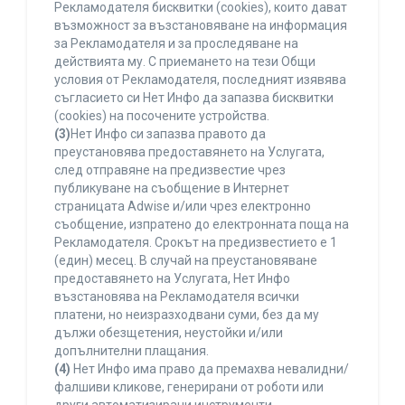
Рекламодателя бисквитки (cookies), които дават
възможност за възстановяване на информация
за Рекламодателя и за проследяване на
действията му. С приемането на тези Общи
условия от Рекламодателя, последният изявява
съгласието си Нет Инфо да запазва бисквитки
(cookies) на посочените устройства.
(3)
Нет Инфо си запазва правото да
преустановява предоставянето на Услугата,
след отправяне на предизвестие чрез
публикуване на съобщение в Интернет
страницата Adwise и/или чрез електронно
съобщение, изпратено до електронната поща на
Рекламодателя. Срокът на предизвестието е 1
(един) месец. В случай на преустановяване
предоставянето на Услугата, Нет Инфо
възстановява на Рекламодателя всички
платени, но неизразходвани суми, без да му
дължи обезщетения, неустойки и/или
допълнителни плащания.
(4)
Нет Инфо има право да премахва невалидни/
фалшиви кликове, генерирани от роботи или