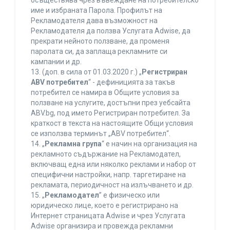
осъществява чрез въвеждане на потребителско
име и избраната Парола. Профилът на
Рекламодателя дава възможност на
Рекламодателя да ползва Услугата Adwise, да
прекрати нейното ползване, да променя
паролата си, да заплаща рекламните си
кампании и др.
13. (доп. в сила от 01.03.2020 г.) „
Регистриран
ABV потребител
“ - дефиницията за такъв
потребител се намира в Общите условия за
ползване на услугите, достъпни през уебсайта
ABV.bg, под името Регистриран потребител. За
краткост в текста на настоящите Общи условия
се използва терминът „ABV потребител“.
14. „
Рекламна група
“ е начин на организация на
рекламното съдържание на Рекламодател,
включващ една или няколко реклами и набор от
специфични настройки, напр. таргетиране на
рекламата, периодичност на излъчването и др.
15. „
Рекламодател
” е физическо или
юридическо лице, което е регистрирано на
Интернет страницата Adwise и чрез Услугата
Adwise организира и провежда рекламни