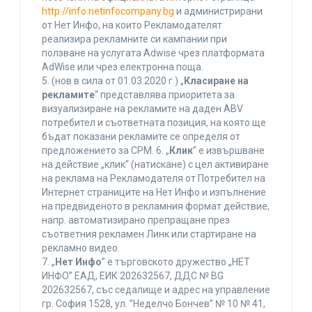
http://info.netinfocompany.bg
и администрирани
от Нет Инфо, на които Рекламодателят
реализира рекламните си кампании при
ползване на услугата Adwise чрез платформата
AdWise или чрез електронна поща.
5. (нов в сила от 01.03.2020 г.) „
Класиране на
рекламите
“ представлява приоритета за
визуализиране на рекламите на даден ABV
потребител и съответната позиция, на която ще
бъдат показани рекламите се определя от
предложението за CPM. 6. „
Клик
” е извършване
на действие „клик“ (натискане) с цел активиране
на реклама на Рекламодателя от Потребител на
Интернет страниците на Нет Инфо и изпълнение
на предвиденото в рекламния формат действие,
напр. автоматизирано препращане през
съответния рекламен Линк или стартиране на
рекламно видео.
7. „
Нет Инфо
” е търговското дружество „НЕТ
ИНФО” ЕАД, ЕИК 202632567, ДДС № BG
202632567, със седалище и адрес на управление
гр. София 1528, ул. ”Неделчо Бончев” № 10 № 41,