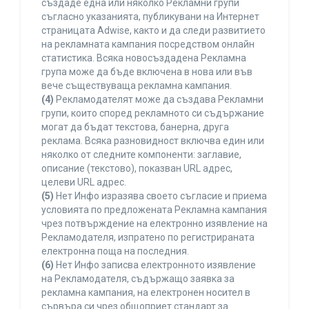
създаде една или няколко Рекламни групи
съгласно указанията, публикувани на Интернет
страницата Adwise, както и да следи развитието
на рекламната кампания посредством онлайн
статистика. Всяка новосъздадена Рекламна
група може да бъде включена в нова или във
вече съществуваща рекламна кампания.
(4)
Рекламодателят може да създава Рекламни
групи, които според рекламното си съдържание
могат да бъдат текстова, банерна, друга
реклама. Всяка разновидност включва един или
няколко от следните компоненти: заглавие,
описание (текстово), показван URL адрес,
целеви URL адрес.
(5)
Нет Инфо изразява своето съгласие и приема
условията по предложената Рекламна кампания
чрез потвърждение на електронно изявление на
Рекламодателя, изпратено по регистрираната
електронна поща на последния.
(6)
Нет Инфо записва електронното изявление
на Рекламодателя, съдържащо заявка за
рекламна кампания, на електронен носител в
сървъра си чрез общоприет стандарт за