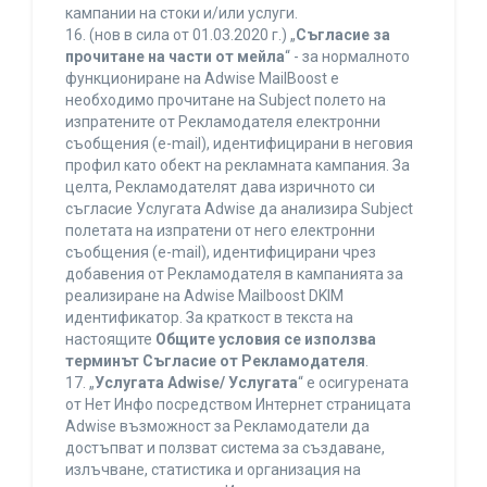
кампании на стоки и/или услуги.
16. (нов в сила от 01.03.2020 г.) „
Съгласие за
прочитане на части от мейла
“ - за нормалното
функциониране на Adwise MailBoost е
необходимо прочитане на Subject полето на
изпратените от Рекламодателя електронни
съобщения (e-mail), идентифицирани в неговия
профил като обект на рекламната кампания. За
целта, Рекламодателят дава изричното си
съгласие Услугата Adwise да анализира Subject
полетата на изпратени от него електронни
съобщения (e-mail), идентифицирани чрез
добавения от Рекламодателя в кампанията за
реализиране на Adwise Mailboost DKIM
идентификатор. За краткост в текста на
настоящите
Общите условия се използва
терминът Съгласие от Рекламодателя
.
17. „
Услугата Adwise/ Услугата
“ е осигурената
от Нет Инфо посредством Интернет страницата
Adwise възможност за Рекламодатели да
достъпват и ползват система за създаване,
излъчване, статистика и организация на