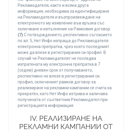
Рекламодателя, както и всяка друга
информация, необходима за идентифициране
на Рекламодателя и възпроизвеждане на
електронното му изявление във връзка със
сключване и изпълнение на Рамковия договор.
(7)
С потвърждението, респективно съгласието
по ал. 5, Нет Инфо изпраща до Рекламодателя
електронна препратка, чрез която последният
може да влезе в регистрирания си профил. В
случай че Рекламодателят не последва
изпратената му електронна препратка в 7
(седем) дневен срок от получаването,
респективно не влезе в регистрирания си
профил, сключеният рамков договор за
реализиране на рекламни кампании се счита за
прекратен, като Нет Инфо изтрива и заличава
получената от съответния Рекламодател при
регистрацията информация.
IV. РЕАЛИЗИРАНЕ НА
РЕКЛАМНИ КАМПАНИИ ОТ