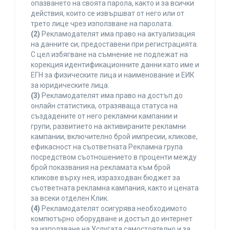
опазването на своята парола, както и за всички
действия, които се извършват от него или от
трето лице чрез използване на паролата.
(2)
Рекламодателят има право на актуализация
на данните си, предоставени при регистрацията.
С цел избягване на съмнение не подлежат на
корекция идентификационните данни като име и
ЕГН за физическите лица и наименование и ЕИК
за юридическите лица.
(3)
Рекламодателят има право на достъп до
онлайн статистика, отразяваща статуса на
създадените от него рекламни кампании и
групи, развитието на активираните рекламни
кампании, включително брой импресии, кликове,
ефикасност на съответната Рекламна група
посредством съотношението в проценти между
брой показвания на рекламата към брой
кликове върху нея, изразходван бюджет за
съответната рекламна кампания, както и цената
за всеки отделен Клик.
(4)
Рекламодателят осигурява необходимото
компютърно оборудване и достъп до интернет
за използване на Услугата самостоятелно и за