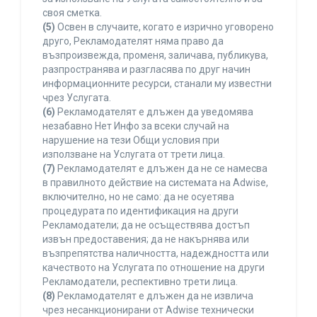
своя сметка.
(5)
Освен в случаите, когато е изрично уговорено
друго, Рекламодателят няма право да
възпроизвежда, променя, заличава, публикува,
разпространява и разгласява по друг начин
информационните ресурси, станали му известни
чрез Услугата.
(6)
Рекламодателят е длъжен да уведомява
незабавно Нет Инфо за всеки случай на
нарушение на тези Общи условия при
използване на Услугата от трети лица.
(7)
Рекламодателят е длъжен да не се намесва
в правилното действие на системата на Adwise,
включително, но не само: да не осуетява
процедурата по идентификация на други
Рекламодатели; да не осъществява достъп
извън предоставения; да не накърнява или
възпрепятства наличността, надеждността или
качеството на Услугата по отношение на други
Рекламодатели, респективно трети лица.
(8)
Рекламодателят е длъжен да не извлича
чрез несанкционирани от Adwise технически