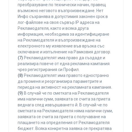
преобразуване по технически начин, правещ
възможно неговото възпроизвеждане. Нет
Инфо съхранява в допустимия законен срок в
лог-файлове на своя сървър IP адреса на
Рекламодателя, както и всяка друга
информация, необходима за идентифициране
на Рекламодателя и възпроизвеждане на
електронното му изявление във връзка със
сключване и изпълнение на Рамковия договор.
(7)
Рекламодателят има право да създаде и
реализира повече от една рекламна кампания
чрез регистрирания си Профил.
(8)
Рекламодателят има правото едностранно
да променя и реорганизира параметрите и
периода на активност на рекламната кампания.
(9)
В случай че по сметката на Рекламодателя
има налични суми, заявката се счита за приета
веднага след извършването й. В случай че по
сметката на Рекламодателя няма налични суми,
заявката се счита за приета с получаване на
плащането на определения от Рекламодателя
бюджет. Всяка конкретна заявка се прекратява