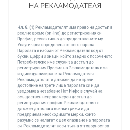
НА РЕКЛАМОДАТЕЛЯ
Чл. 8.
(1)
Рекламодателят има право на достъп в
реално време (on-line) до регистрирания си
Профил, респективно до предоставените му
Услуги чрез определена от него парола.
Паролата е избран от Рекламодателя код от
букви, цифри и знаци, който заедно с посоченото
Потребителско име служи за достъп до
регистрирания Профил на Рекламодателя и за
индивидуализиране на Рекламодателя.
Рекламодателят е длъжен да не прави
достояние на трети лица паролата си и да
уведомява незабавно Нет Инфо в случай на
осъществен неправомерен достъп до
регистрирания профил. Рекламодателят е
длъжен да полага всички грижи и да
предприема необходимите мерки, които
разумно се налагат с цел опазване на паролата
си. Рекламодателят носи пълна отговорност за