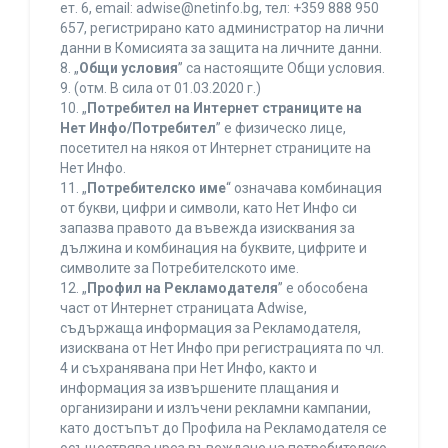
ет. 6, еmail: adwise@netinfo.bg, тел: +359 888 950
657, регистрирано като администратор на лични
данни в Комисията за защита на личните данни.
8. „
Общи условия
” са настоящите Общи условия.
9. (отм. В сила от 01.03.2020 г.)
10. „
Потребител на Интернет страниците на
Нет Инфо/Потребител
” е физическо лице,
посетител на някоя от Интернет страниците на
Нет Инфо.
11. „
Потребителско име
“ означава комбинация
от букви, цифри и символи, като Нет Инфо си
запазва правото да въвежда изисквания за
дължина и комбинация на буквите, цифрите и
символите за Потребителското име.
12. „
Профил на Рекламодателя
” е обособена
част от Интернет страницата Adwise,
съдържаща информация за Рекламодателя,
изисквана от Нет Инфо при регистрацията по чл.
4 и съхранявана при Нет Инфо, както и
информация за извършените плащания и
организирани и излъчени рекламни кампании,
като достъпът до Профила на Рекламодателя се