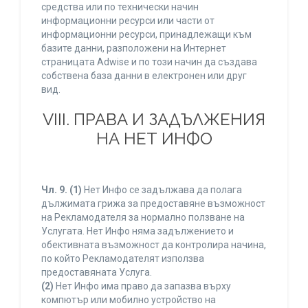
средства или по технически начин
информационни ресурси или части от
информационни ресурси, принадлежащи към
базите данни, разположени на Интернет
страницата Adwise и по този начин да създава
собствена база данни в електронен или друг
вид.
VIII. ПРАВА И ЗАДЪЛЖЕНИЯ
НА НЕТ ИНФО
Чл. 9.
(1)
Нет Инфо се задължава да полага
дължимата грижа за предоставяне възможност
на Рекламодателя за нормално ползване на
Услугата. Нет Инфо няма задължението и
обективната възможност да контролира начина,
по който Рекламодателят използва
предоставяната Услуга.
(2)
Нет Инфо има право да запазва върху
компютър или мобилно устройство на