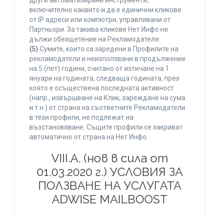
други автоматизирани инструменти,
включително каквито и да е единични кликове
от IP адреси или компютри, управлявани от
Партньори. За такива кликове Нет Инфо не
дължи обезщетение на Рекламодателя.
(5)
Сумите, които са заредени в Профилите на
рекламодатели и неизползвани в продължение
на 5 (пет) години, считано от изтичане на 1
януари на годината, следваща годината, през
която е осъществена последната активност
(напр., извършване на Клик, зареждане на сума
и т.н.) от страна на съответните Рекламодатели
в тези профили, не подлежат на
възстановяване. Същите профили се закриват
автоматично от страна на Нет Инфо.
VIII.A. (нов в сила от
01.03.2020 г.) УСЛОВИЯ ЗА
ПОЛЗВАНЕ НА УСЛУГАТА
ADWISE MAILBOOST