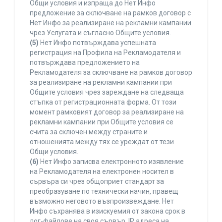
Общи условия и изпраща до Нет Инфо
предложение за сключване на рамков договор с
Нет Инфо за реализиране на рекламни кампании
чрез Услугата и съгласно Общите условия.
(5)
Нет Инфо потвърждава успешната
регистрация на Профила на Рекламодателя и
потвърждава предложението на
Рекламодателя за сключване на рамков договор
за реализиране на рекламни кампании при
Общите условия чрез зареждане на следваща
стъпка от регистрационната форма. От този
момент рамковият договор за реализиране на
рекламни кампании при Общите условия се
счита за сключен между страните и
отношенията между тях се уреждат от тези
Общи условия.
(6)
Нет Инфо записва електронното изявление
на Рекламодателя на електронен носител в
сървъра си чрез общоприет стандарт за
преобразуване по технически начин, правещ
възможно неговото възпроизвеждане. Нет
Инфо съхранява в изискуемия от закона срок в
лог-файлове на своя сървър, IP адреса на