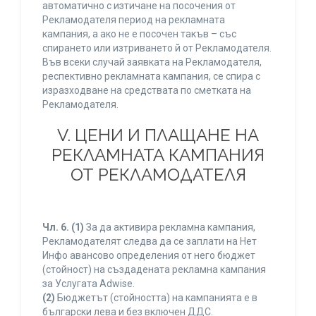
автоматично с изтичане на посочения от
Рекламодателя период на рекламната
кампания, а ако не е посочен такъв – със
спирането или изтриването й от Рекламодателя.
Във всеки случай заявката на Рекламодателя,
респективно рекламната кампания, се спира с
изразходване на средствата по сметката на
Рекламодателя.
V. ЦЕНИ И ПЛАЩАНЕ НА
РЕКЛАМНАТА КАМПАНИЯ
ОТ РЕКЛАМОДАТЕЛЯ
Чл. 6.
(1)
За да активира рекламна кампания,
Рекламодателят следва да се заплати на Нет
Инфо авансово определения от него бюджет
(стойност) на създадената рекламна кампания
за Услугата Adwise.
(2)
Бюджетът (стойността) на кампанията е в
български лева и без включен ДДС.