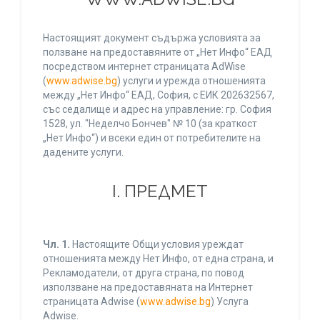
Настоящият документ съдържа условията за
ползване на предоставяните от „Нет Инфо“ ЕАД
посредством интернет страницата AdWise
(
www.adwise.bg
) услуги и урежда отношенията
между „Нет Инфо“ ЕАД, София, с ЕИК 202632567,
със седалище и адрес на управление: гр. София
1528, ул. "Неделчо Бончев" № 10 (за краткост
„Нет Инфо“) и всеки един от потребителите на
дадените услуги.
І. ПРЕДМЕТ
Чл. 1.
Настоящите Общи условия уреждат
отношенията между Нет Инфо, от една страна, и
Рекламодатели, от друга страна, по повод
използване на предоставяната на Интернет
страницата Adwise (
www.adwise.bg
) Услуга
Adwise.