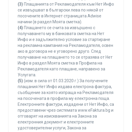
(3)
Плащанията от Рекламодателя към Нет Инфо
се извършват в български лева по някой от
посочените в Интернет страницата Adwise
начини (в раздел Моята сметка).
(4)
Плащането се счита за извършено с
получаването му в банковата сметка на Нет
Инфо и е задължително условие за стартиране
на рекламна кампания на Рекламодателя, освен
ако в договора не е уговорено друго. След
получаване на плащането то се отразява от Нет
Инфо в раздел Моята сметка в Профила на
Рекламодателя като плащане, направено за
Услугата.
(5)
(изм. в сила от 01.03.2020 г.) За получените
плащания Нет Инфо издава електрона фактура,
съобщение за която изпраща на Рекламодателя
на посочената в профила му електронна поща.
Електронните фактури, издадени от Нет Инфо, са
предоставени чрез системата www.eFaktura.bg и
отговарят на изискванията на Закона за
електронния документ и електронните
удостоверителни услуги, Закона за