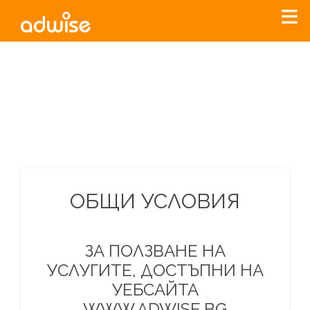
Уважаеми рекламодатели, с настоящото съобщение
бихме искали да Ви уведомим, че „Нет Инфо“ ЕАД (
„Нет
Инфо“
)
прекратява услугата Adwise
считано от
01.01.2026
г
.
За повече информация, натиснете
тук.
ОБЩИ УСЛОВИЯ
ЗА ПОЛЗВАНЕ НА
УСЛУГИТЕ, ДОСТЪПНИ НА
УЕБСАЙТА
WWW.ADWISE.BG