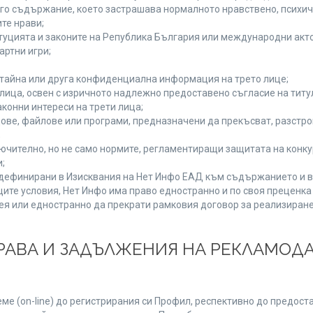
руго съдържание, което застрашава нормалното нравствено, психи
те нрави;
туцията и законите на Република България или международни акто
артни игри;
 тайна или друга конфиденциална информация на трето лице;
и лица, освен с изричното надлежно предоставено съгласие на титу
конни интереси на трети лица;
ове, файлове или програми, предназначени да прекъсват, разстр
;
ючително, но не само нормите, регламентиращи защитата на конкур
;
, дефинирани в Изисквания на Нет Инфо ЕАД към съдържанието и в
ите условия, Нет Инфо има право едностранно и по своя преценк
ея или едностранно да прекрати рамковия договор за реализиране
 ПРАВА И ЗАДЪЛЖЕНИЯ НА РЕКЛАМОД
е (on-line) до регистрирания си Профил, респективно до предоста