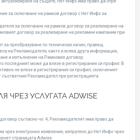
о актуализиране на същите, Нет Инфо има право да спре
ие за сключване на рамков договор с Нет Инфо за
теля за сключване на рамков договор за реализиране на
мковият договор за реализиране на рекламни кампании при
т за преобразуване по технически начин, правещ
еса на Рекламодателя, както и всяка друга информация,
ане и изпълнение на Рамковия договор.
то последният може да влезе в регистрирания си профил. В
ктивно не влезе в регистрирания си профил, сключеният
от съответния Рекламодател при регистрацията
Я ЧРЕЗ УСЛУГАТА ADWISE
договор съгласно чл. 4, Рекламодателят има право да
 чрез електронно изявление, изпратено до Нет Инфо чрез
ернет страницата Adwise.