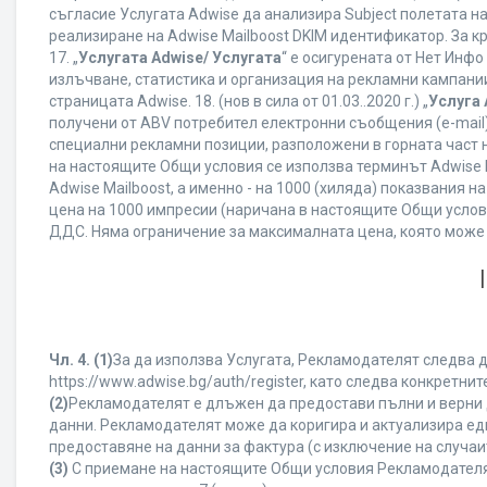
съгласие Услугата Adwise да анализира Subject полетата н
реализиране на Adwise Mailboost DKIM идентификатор. За к
17. „
Услугата Adwise/ Услугата
“ е осигурената от Нет Инф
излъчване, статистика и организация на рекламни кампании
страницата Adwise. 18. (нов в сила от 01.03..2020 г.) „
Услуга 
получени от ABV потребител електронни съобщения (e-mail
специални рекламни позиции, разположени в горната част на
на настоящите Общи условия се използва терминът Adwise Mail
Adwise Mailboost, а именно - на 1000 (хиляда) показвания
цена на 1000 импресии (наричана в настоящите Общи услови
ДДС. Няма ограничение за максималната цена, която може
Чл. 4.
(1)
За да използва Услугата, Рекламодателят следва д
https://www.adwise.bg/auth/register, като следва конкрет
(2)
Рекламодателят е длъжен да предостави пълни и верни д
данни. Рекламодателят може да коригира и актуализира е
предоставяне на данни за фактура (с изключение на случаит
(3)
С приемане на настоящите Общи условия Рекламодателят г