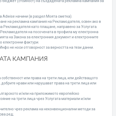
го бюджет (стойност) на създадената рекламна кампания за
 Adwise начини (в раздел Моята сметка).
ране на рекламна кампания на Рекламодателя, освен ако в
на Рекламодателя като плащане, направено за Услугата.
на Рекламодателя на посочената в профила му електронна
нията на Закона за електронния документ и електронните
но електронни фактури.
нфо не носи отговорност за верността на тези данни.
НАТА КАМПАНИЯ
 собственост или права на трети лица, или действащото
, добрите нрави или нарушават права на трети лица или
лгарското и/или на приложимото европейско
ояние на трети лица чрез Услугата материали и/или
лючително чрез реклама на неконвенционални методи за
ова ред;