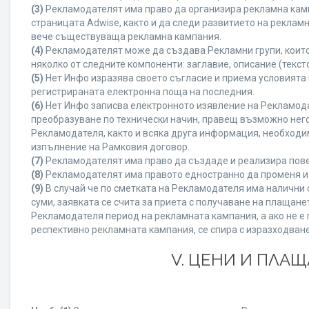
(3)
Рекламодателят има право да организира рекламна камп
страницата Adwise, както и да следи развитието на рекла
вече съществуваща рекламна кампания.
(4)
Рекламодателят може да създава Рекламни групи, които
няколко от следните компоненти: заглавие, описание (текст
(5)
Нет Инфо изразява своето съгласие и приема условията
регистрираната електронна поща на последния.
(6)
Нет Инфо записва електронното изявление на Рекламода
преобразуване по технически начин, правещ възможно него
Рекламодателя, както и всяка друга информация, необход
изпълнение на Рамковия договор.
(7)
Рекламодателят има право да създаде и реализира пове
(8)
Рекламодателят има правото едностранно да променя и 
(9)
В случай че по сметката на Рекламодателя има налични с
суми, заявката се счита за приета с получаване на плащан
Рекламодателя период на рекламната кампания, а ако не е 
респективно рекламната кампания, се спира с изразходване
V. ЦЕНИ И ПЛА