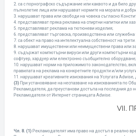
2. са с порнографско съдържание или каквото и да било д
пълнолетие лица или нарушават нормите на морала и добри
3. нарушават права или свободи на човека съгласно Консти
4. представляват пряка реклама на спиртни напитки или хаз
5. представляват реклама на тютюневи изделия;
6. представляват търговска, производствена или служебна
7. са обект на право на интелектуална собственост на трет
8. нарушават имуществени или неимуществени права или за
9. съдържат компютърни вируси или други компютърни код
софтуер, хардуер или електронно съобщително оборудване
10. нарушават норми на приложимото законодателство, вкл
правилата на реклама на конкретните продукти и/или услуги
11. нарушават креативните изисквания на Услугата Adwise
(3)
При установяване на неспазване на изискванията по Общ
Рекламодателя, да преустанови достъпа на последния до н
Рекламодателя от Интернет страницата Adwise.
VII.
Чл. 8.
(1)
Рекламодателят има право на достъп в реално врем