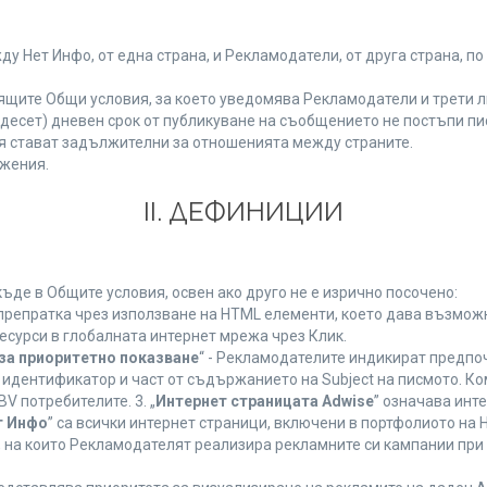
Нет Инфо, от една страна, и Рекламодатели, от друга страна, по
ящите Общи условия, за което уведомява Рекламодатели и трети л
етнадесет) дневен срок от публикуване на съобщението не постъпи 
 стават задължителни за отношенията между страните.
жения.
ІІ. ДЕФИНИЦИИ
де в Общите условия, освен ако друго не е изрично посочено:
 препратка чрез използване на HTML елементи, което дава възмож
есурси в глобалната интернет мрежа чрез Клик.
за приоритетно показване
“ - Рекламодателите индикират предпо
 идентификатор и част от съдържанието на Subject на писмото. К
V потребителите. 3. „
Интернет страницата Adwise
” означава инт
т Инфо
” са всички интернет страници, включени в портфолиото на
 на които Рекламодателят реализира рекламните си кампании при 