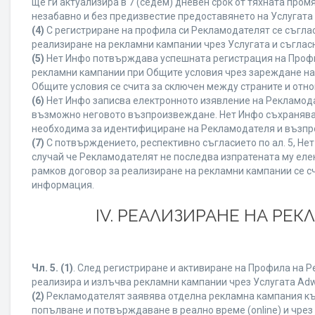
ще ги актуализира в 7 (седем) дневен срок от тяхната про
незабавно и без предизвестие предоставянето на Услугата 
(4)
С регистриране на профила си Рекламодателят се съгла
реализиране на рекламни кампании чрез Услугата и съглас
(5)
Нет Инфо потвърждава успешната регистрация на Профи
рекламни кампании при Общите условия чрез зареждане на
Общите условия се счита за сключен между страните и отн
(6)
Нет Инфо записва електронното изявление на Рекламода
възможно неговото възпроизвеждане. Нет Инфо съхранява в 
необходима за идентифициране на Рекламодателя и възпро
(7)
С потвърждението, респективно съгласието по ал. 5, Не
случай че Рекламодателят не последва изпратената му елек
рамков договор за реализиране на рекламни кампании се с
информация.
IV. РЕАЛИЗИРАНЕ НА РЕ
Чл. 5.
(1)
. След регистриране и активиране на Профила на 
реализира и излъчва рекламни кампании чрез Услугата Adwi
(2)
Рекламодателят заявява отделна рекламна кампания към
попълване и потвърждаване в реално време (online) и чрез