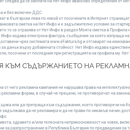
т следва да се заплати на Нет Инфо авансово определения от не
ва и без включен ДДС.
 в български лева по някой от посочените в Интернет страницата
анковата сметка на Нет Инфо и е задължително условие за старти
ето то се отразява от Нет Инфо в раздел Моята сметка в Профила 
 Нет Инфо издава електрона фактура, съобщение за която изпраща 
доставени чрез системата www.eFaktura.bg и отговарят на изисква
а за данък върху добавената стойност. Нет Инфо издава единстве
, посочени от последния при регистрацията на профила му. Нет И
ИЯ КЪМ СЪДЪРЖАНИЕТО НА РЕКЛАМ
а от него рекламна кампания не нарушава права на интелектуална
 рекламни форми, в случай че прецени, че противоречат на закона
ържа или да препраща към съдържание, което противоречи на бъ
 задължава да не рекламира и да не прави по никакъв начин дост
нфо:
живота, здравето и/или телесната неприкосновеност на човек, вк
ени за разпространение в Република България по предвидения за т