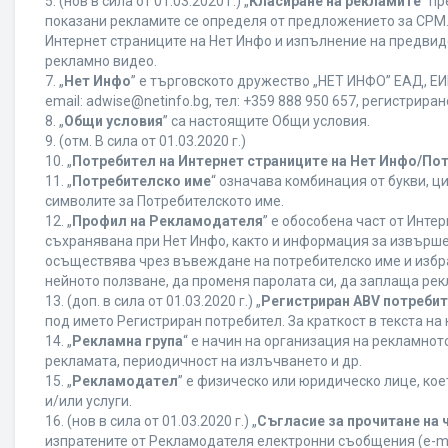
5. (нов в сила от 01.03.2020 г.) „
Класиране на рекламите
“ п
показани рекламите се определя от предложението за CPM. 
Интернет страниците на Нет Инфо и изпълнение на предвид
рекламно видео.
7. „
Нет Инфо
” е търговското дружество „НЕТ ИНФО” ЕАД, ЕИК
еmail: adwise@netinfo.bg, тел: +359 888 950 657, регистрир
8. „
Общи условия
” са настоящите Общи условия.
9. (отм. В сила от 01.03.2020 г.)
10. „
Потребител на Интернет страниците на Нет Инфо/По
11. „
Потребителско име
“ означава комбинация от букви, ц
символите за Потребителското име.
12. „
Профил на Рекламодателя
” е обособена част от Инт
съхранявана при Нет Инфо, както и информация за извърш
осъществява чрез въвеждане на потребителско име и избр
нейното ползване, да променя паролата си, да заплаща рек
13. (доп. в сила от 01.03.2020 г.) „
Регистриран ABV потреби
под името Регистриран потребител. За краткост в текста н
14. „
Рекламна група
“ е начин на организация на рекламно
рекламата, периодичност на излъчването и др.
15. „
Рекламодател
” е физическо или юридическо лице, ко
и/или услуги.
16. (нов в сила от 01.03.2020 г.) „
Съгласие за прочитане на 
изпратените от Рекламодателя електронни съобщения (e-ma