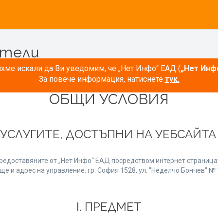
атели
ме искали да Ви уведомим, че „Нет Инфо“ ЕАД (
„Нет Инф
За повече информация, натиснете
тук.
ОБЩИ УСЛОВИЯ
 УСЛУГИТЕ, ДОСТЪПНИ НА УЕБСАЙТ
редоставяните от „Нет Инфо“ ЕАД посредством интернет страницат
е и адрес на управление: гр. София 1528, ул. "Неделчо Бончев" № 1
І. ПРЕДМЕТ