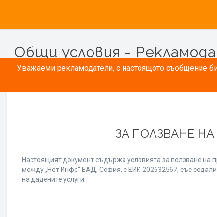
Общи условия - Рекламод
Уважаеми рекламодатели, с настоящото съобщение бих
ЗА ПОЛЗВАНЕ НА
Настоящият документ съдържа условията за ползване на п
между „Нет Инфо“ ЕАД, София, с ЕИК 202632567, със седалищ
на дадените услуги.