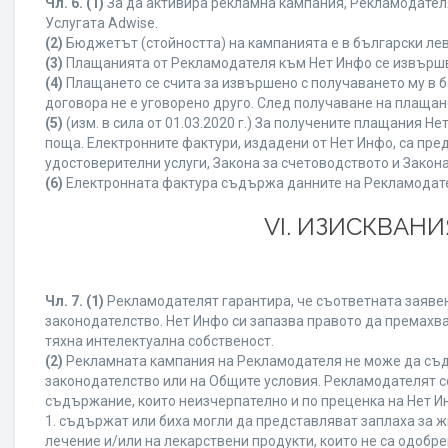
Чл. 6.
(1)
За да активира рекламна кампания, Рекламодателя
Услугата Adwise.
(2)
Бюджетът (стойността) на кампанията е в български ле
(3)
Плащанията от Рекламодателя към Нет Инфо се извършват
(4)
Плащането се счита за извършено с получаването му в б
договора не е уговорено друго. След получаване на плащан
(5)
(изм. в сила от 01.03.2020 г.) За получените плащания
поща. Електронните фактури, издадени от Нет Инфо, са пре
удостоверителни услуги, Закона за счетоводството и Закон
(6)
Електронната фактура съдържа данните на Рекламодателя
VI. ИЗИСКВАН
Чл. 7.
(1)
Рекламодателят гарантира, че съответната заявен
законодателство. Нет Инфо си запазва правото да премахва
тяхна интелектуална собственост.
(2)
Рекламната кампания на Рекламодателя не може да съд
законодателство или на Общите условия. Рекламодателят се
съдържание, които неизчерпателно и по преценка на Нет И
1. съдържат или биха могли да представляват заплаха за 
лечение и/или на лекарствени продукти, които не са одобр