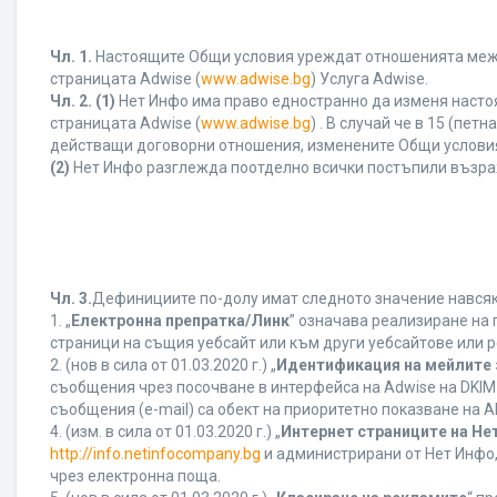
Чл. 1.
Настоящите Общи условия уреждат отношенията между 
страницата Adwise (
www.adwise.bg
) Услуга Adwise.
Чл. 2.
(1)
Нет Инфо има право едностранно да изменя насто
страницата Adwise (
www.adwise.bg
) . В случай че в 15 (п
действащи договорни отношения, изменените Общи условия
(2)
Нет Инфо разглежда поотделно всички постъпили възра
Чл. 3.
Дефинициите по-долу имат следното значение навсякъ
1. „
Електронна препратка/Линк
” означава реализиране на
страници на същия уебсайт или към други уебсайтове или р
2. (нов в сила от 01.03.2020 г.) „
Идентификация на мейлите 
съобщения чрез посочване в интерфейса на Adwise на DKIM
съобщения (e-mail) са обект на приоритетно показване на AB
4. (изм. в сила от 01.03.2020 г.) „
Интернет страниците на Не
http://info.netinfocompany.bg
и администрирани от Нет Инфо,
чрез електронна поща.