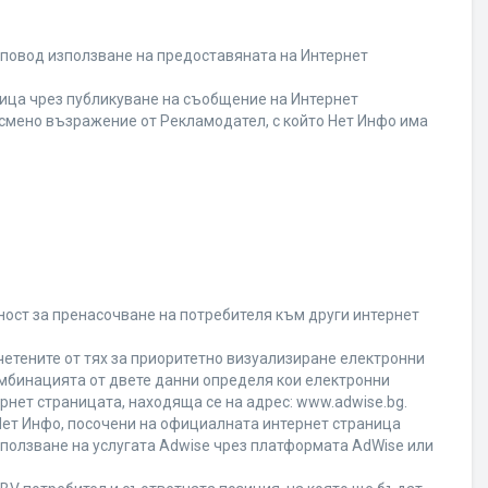
 повод използване на предоставяната на Интернет
ица чрез публикуване на съобщение на Интернет
писмено възражение от Рекламодател, с който Нет Инфо има
ност за пренасочване на потребителя към други интернет
четените от тях за приоритетно визуализиране електронни
омбинацията от двете данни определя кои електронни
ернет страницата, находяща се на адрес: www.adwise.bg.
 Нет Инфо, посочени на официалната интернет страница
ползване на услугата Adwise чрез платформата AdWise или