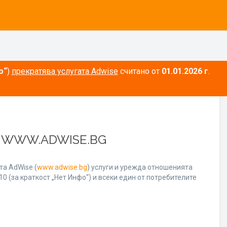
о“
)
прекратява услугата Adwise
считано от
01.01.2026 г
.
А WWW.ADWISE.BG
а AdWise (
www.adwise.bg
) услуги и урежда отношенията
0 (за краткост „Нет Инфо“) и всеки един от потребителите