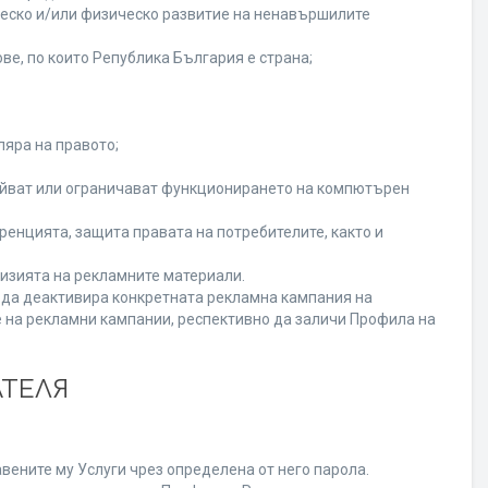
ческо и/или физическо развитие на ненавършилите
ве, по които Република България е страна;
ляра на правото;
ойват или ограничават функционирането на компютърен
енцията, защита правата на потребителите, както и
изията на рекламните материали.
а да деактивира конкретната рекламна кампания на
 на рекламни кампании, респективно да заличи Профила на
АТЕЛЯ
вените му Услуги чрез определена от него парола.