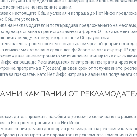
мяна. В случай на предоставяне на неверни данни или ненавременн
до коригиране на неверните данни.
сява с настоящите Общи условия и изпраща до Нет Инфо предложен
но Общите условия.
ла на Рекламодателя и потвърждава предложението на Рекламода
 следваща стъпка от регистрационната форма. От този момент ра
ошенията между тях се уреждат от тези Общи условия.
теля на електронен носител в сървъра си чрез общоприет стандар
изискуемия от закона срок в лог-файлове на своя сървър, IP адр
извеждане на електронното му изявление във връзка със сключв
т Инфо изпраща до Рекламодателя електронна препратка, чрез коя
тронна препратка в 7 (седем) дневен срок от получаването, респе
чита за прекратен, като Нет Инфо изтрива и заличава получената 
КЛАМНИ КАМПАНИИ ОТ РЕКЛАМОДАТЕЛ
Рекламодател, приемане на Общите условия и сключване на рамков 
se в Интернет страниците на Нет Инфо.
 сключения рамков договор за реализиране на рекламни кампании
 образец на конкретните параметри на рекламната кампания в Инт