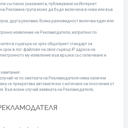
пи съгласно указанията, публикувани на Интернет
ена Рекламна група може да бъде включена в нова или във
рна, друга реклама. Всяка разновидност включва един или
ронно изявление на Рекламодателя, изпратено по
сител в сървъра си чрез общоприет стандарт за
срок в лог-файлове на своя сървър IP адреса на
лектронното му изявление във връзка със сключване и
 кампания.
В случай че по сметката на Рекламодателя няма налични
вка се прекратява автоматично с изтичане на посочения от
я. Във всеки случай заявката на Рекламодателя,
 РЕКЛАМОДАТЕЛЯ