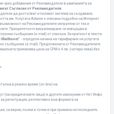
ани чрез добавения от Рекламодателя в кампанията за
минът Съгласие от Рекламодателя
.
датели да достъпват и ползват система за създаване,
стта им. Услугата Adwise е описана подробно на Интернет
ва възможност на Рекламодателите изпратени от тях и
елите. Приоритетното визуализиране се извършва в
ронни съобщения (e-mail) от списъка. За краткост в текста
 Mailboost
“ - определя начина на тарифиране на услугата
онно съобщение (e-mail). Предложената от Рекламодателите
малната приемлива цена за CPM е 4 лв. (четири лева) без
.
ъпна в реално време (on-line) на
т (за юридическите лица) и другите изискуеми от Нет Инфо
за регистрация, респективно във формата за
я, са верни, пълни и точни и при промяна на последните,