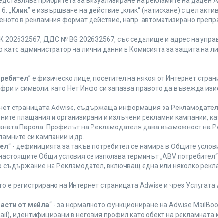
редставлява приоритета за визуализиране на рекламите на даден A
6. „
Клик
” е извършване на действие „клик“ (натискане) с цел акт
еното в рекламния формат действие, напр. автоматизирано препр
 202632567, ДДС № BG 202632567, със седалище и адрес на управле
ано като администратор на лични данни в Комисията за защита на л
требител
” е физическо лице, посетител на някоя от Интернет стран
ифри и символи, като Нет Инфо си запазва правото да въвежда из
ернет страницата Adwise, съдържаща информация за Рекламодателя,
ените плащания и организирани и излъчени рекламни кампании, к
аната Парола. Профилът на Рекламодателя дава възможност на Ре
ламните си кампании и др.
тел
“ - дефиницията за такъв потребител се намира в Общите услови
а настоящите Общи условия се използва терминът „ABV потребител“
то съдържание на Рекламодател, включващ една или няколко рекла
ето е регистрирано на Интернет страницата Adwise и чрез Услугат
части от мейла
“ - за нормалното функциониране на Adwise MailBoo
il), идентифицирани в неговия профил като обект на рекламната 