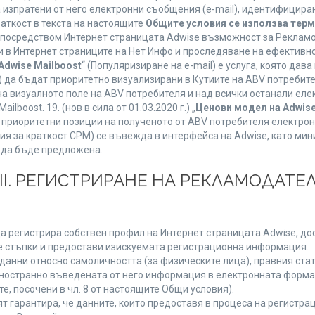
а изпратени от него електронни съобщения (e-mail), идентифицир
раткост в текста на настоящите
Общите условия се използва тер
о посредством Интернет страницата Adwise възможност за Рекламо
 в Интернет страниците на Нет Инфо и проследяване на ефективно
Adwise Mailboost
“ (Популяризиране на e-mail) е услуга, която да
) да бъдат приоритетно визуализирани в Кутиите на ABV потребит
 визуалното поле на ABV потребителя и над всички останали елект
boost. 19. (нов в сила от 01.03.2020 г.) „
Ценови модел на Adwise
 на приоритетни позиции на полученото от ABV потребителя електр
я за краткост CPM) се въвежда в интерфейса на Adwise, като мини
 да бъде предложена.
ІІІ. РЕГИСТРИРАНЕ НА РЕКЛАМОДАТЕЛ
а регистрира собствен профил на Интернет страницата Adwise, дост
ните стъпки и предостави изискуемата регистрационна информация.
анни относно самоличността (за физическите лица), правния стату
дностранно въведената от него информация в електронната форма 
е, посочени в чл. 8 от настоящите Общи условия).
арантира, че данните, които предоставя в процеса на регистраци