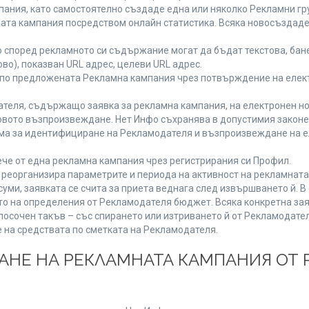
ания, като самостоятелно създаде една или няколко Рекламни гру
мната кампания посредством онлайн статистика. Всяка новосъздад
 според рекламното си съдържание могат да бъдат текстова, бане
ово), показван URL адрес, целеви URL адрес.
 по предложената Рекламна кампания чрез потвърждение на елект
теля, съдържащо заявка за рекламна кампания, на електронен но
вото възпроизвеждане. Нет Инфо съхранява в допустимия законен 
има за идентифициране на Рекламодателя и възпроизвеждане на е
че от една рекламна кампания чрез регистрирания си Профил.
реорганизира параметрите и периода на активност на рекламната
уми, заявката се счита за приета веднага след извършването й. 
ето на определения от Рекламодателя бюджет. Всяка конкретна зая
посочен такъв – със спирането или изтриването й от Рекламодател
 на средствата по сметката на Рекламодателя.
ЩАНЕ НА РЕКЛАМНАТА КАМПАНИЯ ОТ