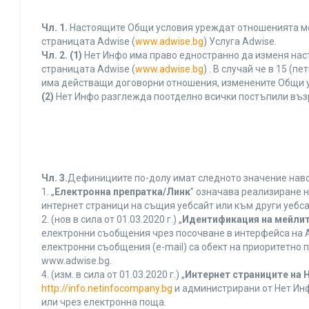
Чл. 1.
Настоящите Общи условия уреждат отношенията межд
страницата Adwise (
www.adwise.bg
) Услуга Adwise.
Чл. 2.
(1)
Нет Инфо има право едностранно да изменя нас
страницата Adwise (
www.adwise.bg
) . В случай че в 15 
има действащи договорни отношения, изменените Общи у
(2)
Нет Инфо разглежда поотделно всички постъпили въз
Чл. 3.
Дефинициите по-долу имат следното значение нався
1. „
Електронна препратка/Линк
” означава реализиране 
интернет страници на същия уебсайт или към други уебса
2. (нов в сила от 01.03.2020 г.) „
Идентификация на мейлит
електронни съобщения чрез посочване в интерфейса на A
електронни съобщения (e-mail) са обект на приоритетно п
www.adwise.bg.
4. (изм. в сила от 01.03.2020 г.) „
Интернет страниците на 
http://info.netinfocompany.bg
и администрирани от Нет Инф
или чрез електронна поща.