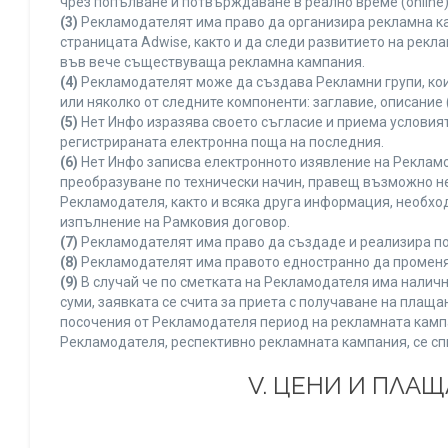
чрез попълване и потвърждаване в реално време (online)
(3)
Рекламодателят има право да организира рекламна ка
страницата Adwise, както и да следи развитието на рек
във вече съществуваща рекламна кампания.
(4)
Рекламодателят може да създава Рекламни групи, кои
или няколко от следните компоненти: заглавие, описание 
(5)
Нет Инфо изразява своето съгласие и приема условия
регистрираната електронна поща на последния.
(6)
Нет Инфо записва електронното изявление на Рекламо
преобразуване по технически начин, правещ възможно не
Рекламодателя, както и всяка друга информация, необх
изпълнение на Рамковия договор.
(7)
Рекламодателят има право да създаде и реализира по
(8)
Рекламодателят има правото едностранно да променя 
(9)
В случай че по сметката на Рекламодателя има наличн
суми, заявката се счита за приета с получаване на плащ
посочения от Рекламодателя период на рекламната кампан
Рекламодателя, респективно рекламната кампания, се сп
V. ЦЕНИ И ПЛА