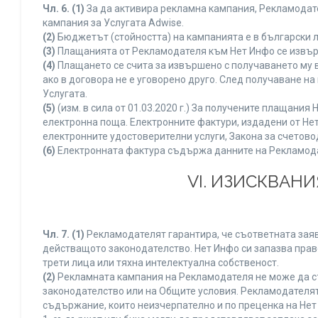
Чл. 6.
(1)
За да активира рекламна кампания, Рекламодате
кампания за Услугата Adwise.
(2)
Бюджетът (стойността) на кампанията е в български 
(3)
Плащанията от Рекламодателя към Нет Инфо се извършв
(4)
Плащането се счита за извършено с получаването му в
ако в договора не е уговорено друго. След получаване н
Услугата.
(5)
(изм. в сила от 01.03.2020 г.) За получените плащан
електронна поща. Електронните фактури, издадени от Нет
електронните удостоверителни услуги, Закона за счетово
(6)
Електронната фактура съдържа данните на Рекламодате
VI. ИЗИСКВАН
Чл. 7.
(1)
Рекламодателят гарантира, че съответната заяв
действащото законодателство. Нет Инфо си запазва право
трети лица или тяхна интелектуална собственост.
(2)
Рекламната кампания на Рекламодателя не може да с
законодателство или на Общите условия. Рекламодателят
съдържание, които неизчерпателно и по преценка на Нет