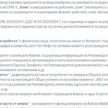
 представлява приоритета за визуализиране на рекламите на даден
за CPM. 6. „
Клик
” е извършване на действие „клик“ (натискане) 
лнение на предвиденото в рекламния формат действие, напр. авт
ЕИК 202632567, ДДС № BG 202632567, със седалище и адрес на упра
регистрирано като администратор на лични данни в Комисията за защи
Потребител
” е физическо лице, посетител на някоя от Интернет стр
, цифри и символи, като Нет Инфо си запазва правото да въвежда 
нтернет страницата Adwise, съдържаща информация за Рекламодател
ршените плащания и организирани и излъчени рекламни кампании,
браната Парола. Профилът на Рекламодателя дава възможност на 
екламните си кампании и др.
бител
“ - дефиницията за такъв потребител се намира в Общите усло
в текста на настоящите Общи условия се използва терминът „ABV по
ното съдържание на Рекламодател, включващ една или няколко рек
и др.
което е регистрирано на Интернет страницата Adwise и чрез Услуг
а части от мейла
“ - за нормалното функциониране на Adwise MailB