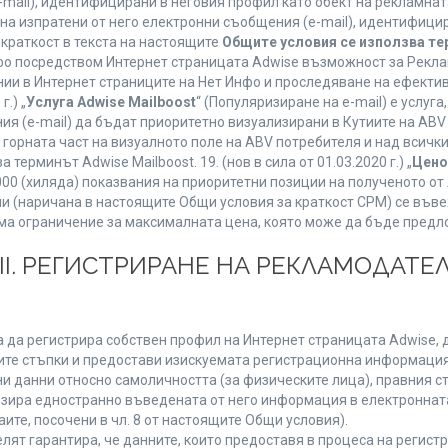
mail), идентифицирани в неговия профил като обект на рекламнат
 на изпратени от него електронни съобщения (e-mail), идентифиц
 краткост в текста на настоящите
Общите условия се използва т
нфо посредством Интернет страницата Adwise възможност за Рекла
ии в Интернет страниците на Нет Инфо и проследяване на ефектив
г.) „
Услуга Adwise Mailboost
“ (Популяризиране на e-mail) е услу
ия (e-mail) да бъдат приоритетно визуализирани в Кутиите на AB
орната част на визуалното поле на ABV потребителя и над всички 
терминът Adwise Mailboost. 19. (нов в сила от 01.03.2020 г.) „
Цено
1000 (хиляда) показвания на приоритетни позиции на полученото о
 (наричана в настоящите Общи условия за краткост CPM) се въве
Няма ограничение за максималната цена, която може да бъде предл
ІІІ. РЕГИСТРИРАНЕ НА РЕКЛАМОДАТЕЛ
 да регистрира собствен профил на Интернет страницата Adwise, д
етните стъпки и предостави изискуемата регистрационна информация
 данни относно самоличността (за физическите лица), правния ста
изира едностранно въведената от него информация в електроннат
ите, посочени в чл. 8 от настоящите Общи условия).
т гарантира, че данните, които предоставя в процеса на регистра