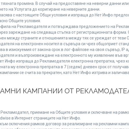
от тяхната промяна. В случай на предоставяне на неверни данни и
ето на Услугата до коригиране на неверните данни.
ласява с настоящите Общи условия и изпраща до Нет Инфо предлож
асно Общите условия.
фила на Рекламодателя и потвърждава предложението на Реклам
чрез зареждане на следваща стъпка от регистрационната форма. 
чен между страните и отношенията между тях се уреждат от тези 
дателя на електронен носител в сървъра си чрез общоприет станд
в изискуемия от закона срок в лог-файлове на своя сървър, IP ад
ателя и възпроизвеждане на електронното му изявление във връ
Нет Инфо изпраща до Рекламодателя електронна препратка, чрез к
ната му електронна препратка в 7 (седем) дневен срок от получав
кампании се счита за прекратен, като Нет Инфо изтрива и залича
КЛАМНИ КАМПАНИИ ОТ РЕКЛАМОДАТЕЛ
а Рекламодател, приемане на Общите условия и сключване на рамко
dwise в Интернет страниците на Нет Инфо.
ъм сключения рамков договор за реализиране на рекламни кампа