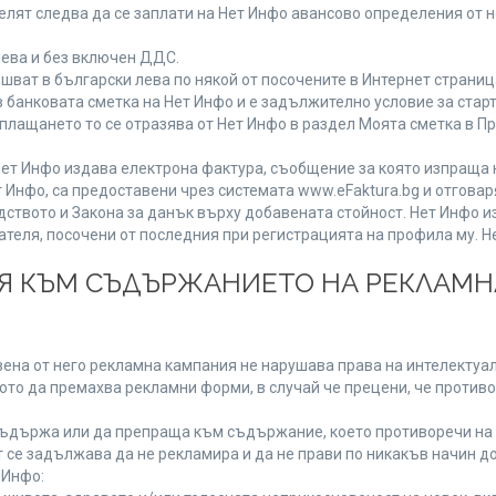
лят следва да се заплати на Нет Инфо авансово определения от 
лева и без включен ДДС.
ат в български лева по някой от посочените в Интернет страница
 банковата сметка на Нет Инфо и е задължително условие за стар
а плащането то се отразява от Нет Инфо в раздел Моята сметка в 
ия Нет Инфо издава електрона фактура, съобщение за която изпращ
 Инфо, са предоставени чрез системата www.eFaktura.bg и отговар
дството и Закона за данък върху добавената стойност. Нет Инфо 
ля, посочени от последния при регистрацията на профила му. Нет
ИЯ КЪМ СЪДЪРЖАНИЕТО НА РЕКЛАМ
ена от него рекламна кампания не нарушава права на интелектуалн
то да премахва рекламни форми, в случай че прецени, че противо
ъдържа или да препраща към съдържание, което противоречи на 
 се задължава да не рекламира и да не прави по никакъв начин до
 Инфо: