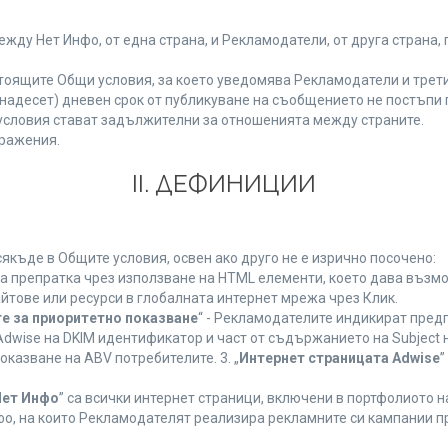
у Нет Инфо, от една страна, и Рекламодатели, от друга страна, 
тоящите Общи условия, за което уведомява Рекламодатели и трети
(петнадесет) дневен срок от публикуване на съобщението не постъп
словия стават задължителни за отношенията между страните.
ражения.
ІІ. ДЕФИНИЦИИ
къде в Общите условия, освен ако друго не е изрично посочено:
на препратка чрез използване на HTML елементи, което дава възм
йтове или ресурси в глобалната интернет мрежа чрез Клик.
е за приоритетно показване
“ - Рекламодателите индикират пред
dwise на DKIM идентификатор и част от съдържанието на Subject 
оказване на ABV потребителите. 3. „
Интернет страницата Adwise
”
Нет Инфо
” са всички интернет страници, включени в портфолиото 
о, на които Рекламодателят реализира рекламните си кампании п