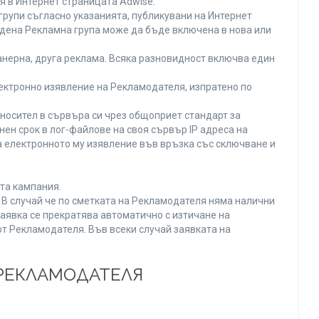
я в Интернет страницата Adwise.
рупи съгласно указанията, публикувани на Интернет
адена Рекламна група може да бъде включена в нова или
нерна, друга реклама. Всяка разновидност включва един
ектронно изявление на Рекламодателя, изпратено по
носител в сървъра си чрез общоприет стандарт за
н срок в лог-файлове на своя сървър IP адреса на
 електронното му изявление във връзка със сключване и
та кампания.
. В случай че по сметката на Рекламодателя няма налични
заявка се прекратява автоматично с изтичане на
от Рекламодателя. Във всеки случай заявката на
 РЕКЛАМОДАТЕЛЯ