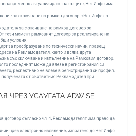
ли ненавременно актуализиране на същите, Нет Инфо има
ение за сключване на рамков договор с Нет Инфо за
одателя за сключване на рамков договор за
От този момент рамковият договор за реализиране на
Общи условия.
арт за преобразуване по технически начин, правещ
реса на Рекламодателя, както и всяка друга
зка със сключване и изпълнение на Рамковия договор.
оято последният може да влезе в регистрирания си
ането, респективно не влезе в регистрирания си профил,
ва получената от съответния Рекламодател при
Я ЧРЕЗ УСЛУГАТА ADWISE
в договор съгласно чл. 4, Рекламодателят има право да
нии чрез електронно изявление, изпратено до Нет Инфо