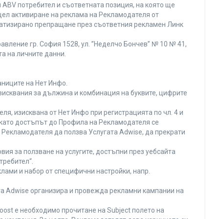
 ABV потребител и съответната позиция, на която ще
с цел активиране на реклама на Рекламодателя от
оматизирано препращане през съответния рекламен Линк
вление гр. София 1528, ул. ”Неделчо Бончев” № 10 № 41,
та на личните данни.
аниците на Нет Инфо.
изисквания за дължина и комбинация на буквите, цифрите
я, изисквана от Нет Инфо при регистрацията по чл. 4 и
 като достъпът до Профила на Рекламодателя се
Рекламодателя да ползва Услугата Adwise, да прекрати
вия за ползване на услугите, достъпни през уебсайта
требител“.
лами и набор от специфични настройки, напр.
ата Adwise организира и провежда рекламни кампании на
oost е необходимо прочитане на Subject полето на