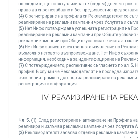
последните, ще ги актуализира в 7 (седем) дневен срок 
право да спре незабавно и без предизвестие предоставян
(4)
С регистриране на профила си Рекламодателят се съг
реализиране на рекламни кампании чрез Услугата и съгл
(5)
Нет Инфо потвърждава успешната регистрация на Про
реализиране на рекламни кампании при Общите условия 
рекламни кампании при Общите условия се счита за склю
(6)
Нет Инфо записва електронното изявление на Рекламо
възможно неговото възпроизвеждане. Нет Инфо съхранява 
информация, необходима за идентифициране на Рекламод
(7)
С потвърждението, респективно съгласието по ал. 5, 
профил. В случай че Рекламодателят не последва изпрате
сключеният рамков договор за реализиране на рекламни 
регистрацията информация.
IV. РЕАЛИЗИРАНЕ НА РЕ
Чл. 5.
(1)
. След регистриране и активиране на Профила н
реализира и излъчва рекламни кампании чрез Услугата A
(2)
Рекламодателят заявява отделна рекламна кампания к