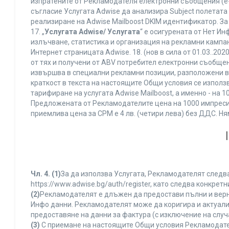
изпратените от Рекламодателя електронни съобщения (e-
съгласие Услугата Adwise да анализира Subject полетата
реализиране на Adwise Mailboost DKIM идентификатор. За
17. „
Услугата Adwise/ Услугата
“ е осигурената от Нет И
излъчване, статистика и организация на рекламни кампан
Интернет страницата Adwise. 18. (нов в сила от 01.03..2020 
от тях и получени от ABV потребител електронни съобщен
извършва в специални рекламни позиции, разположени в г
краткост в текста на настоящите Общи условия се използва 
тарифиране на услугата Adwise Mailboost, а именно - на 
Предложената от Рекламодателите цена на 1000 импресии
приемлива цена за CPM е 4 лв. (четири лева) без ДДС. 
Чл. 4.
(1)
За да използва Услугата, Рекламодателят следва
https://www.adwise.bg/auth/register, като следва конкр
(2)
Рекламодателят е длъжен да предостави пълни и верни
Инфо данни. Рекламодателят може да коригира и актуал
предоставяне на данни за фактура (с изключение на случа
(3)
С приемане на настоящите Общи условия Рекламодателя