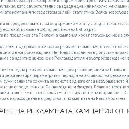
 и чрез образец на конкретните параметри на рекламната кампани
мпания, като самостоятелно създаде една или няколко Рекламни г
ламната кампания посредством онлайн статистика. Всяка новосъзд
то според рекламното си съдържание могат да бъдат текстова, ба
(текстово), показван URL адрес, целеви URL адрес.
та по предложената Рекламна кампания чрез потвърждение на ел
дателя, съдържащо заявка за рекламна кампания, на електронен 
говото възпроизвеждане. Нет Инфо съхранява в допустимия законе
одима за идентифициране на Рекламодателя и възпроизвеждане на
вече от една рекламна кампания чрез регистрирания си Профил.
и реорганизира параметрите и периода на активност на рекламна
и суми, заявката се счита за приета веднага след извършването й
ането на определения от Рекламодателя бюджет. Всяка конкретна 
ия, а ако не е посочен такъв – със спирането или изтриването й 
ира с изразходване на средствата по сметката на Рекламодателя.
ЩАНЕ НА РЕКЛАМНАТА КАМПАНИЯ ОТ