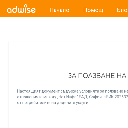
Начало
Помощ
Бло
Уважаеми рекламодатели, с настоящото съобщение бих
ЗА ПОЛЗВАНЕ НА
Настоящият документ съдържа условията за ползване на
отношенията между „Нет Инфо“ ЕАД, София, с ЕИК 20263256
от потребителите на дадените услуги.