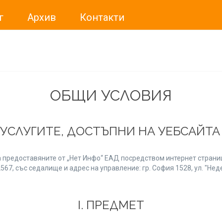
г
Архив
Контакти
ме искали да Ви уведомим, че „Нет Инфо“ ЕАД (
„Нет Инф
За повече информация, натиснете
тук.
ОБЩИ УСЛОВИЯ
 УСЛУГИТЕ, ДОСТЪПНИ НА УЕБСАЙТ
 предоставяните от „Нет Инфо“ ЕАД посредством интернет страниц
7, със седалище и адрес на управление: гр. София 1528, ул. "Неде
І. ПРЕДМЕТ