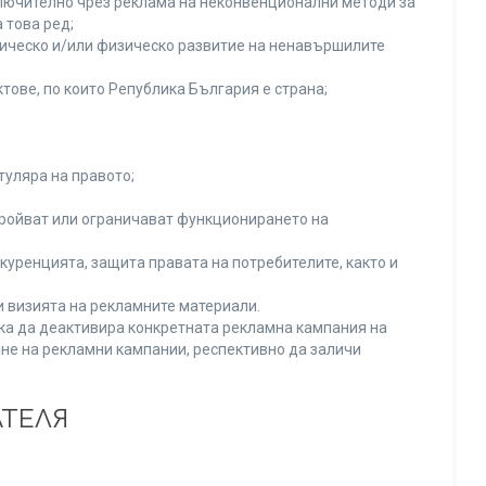
включително чрез реклама на неконвенционални методи за
 това ред;
хическо и/или физическо развитие на ненавършилите
тове, по които Република България е страна;
туляра на правото;
тройват или ограничават функционирането на
уренцията, защита правата на потребителите, както и
и визията на рекламните материали.
нка да деактивира конкретната рекламна кампания на
не на рекламни кампании, респективно да заличи
АТЕЛЯ