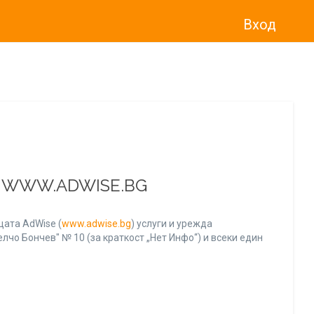
Вход
о“
)
прекратява услугата Adwise
считано от
01.01.2026 г
.
А WWW.ADWISE.BG
ата AdWise (
www.adwise.bg
) услуги и урежда
лчо Бончев" № 10 (за краткост „Нет Инфо“) и всеки един