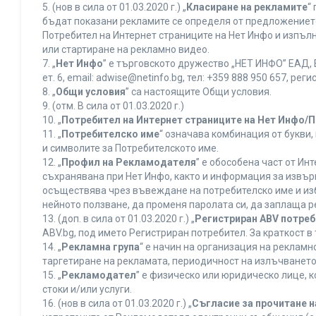
5. (нов в сила от 01.03.2020 г.) „
Класиране на рекламите
“
бъдат показани рекламите се определя от предложението 
Потребител на Интернет страниците на Нет Инфо и изпъ
или стартиране на рекламно видео.
7. „
Нет Инфо
” е търговското дружество „НЕТ ИНФО” ЕАД, 
ет. 6, еmail: adwise@netinfo.bg, тел: +359 888 950 657, 
8. „
Общи условия
” са настоящите Общи условия.
9. (отм. В сила от 01.03.2020 г.)
10. „
Потребител на Интернет страниците на Нет Инфо/
11. „
Потребителско име
“ означава комбинация от букви
и символите за Потребителското име.
12. „
Профил на Рекламодателя
” е обособена част от И
съхранявана при Нет Инфо, както и информация за извъ
осъществява чрез въвеждане на потребителско име и из
нейното ползване, да променя паролата си, да заплаща р
13. (доп. в сила от 01.03.2020 г.) „
Регистриран ABV потре
ABV.bg, под името Регистриран потребител. За краткост 
14. „
Рекламна група
“ е начин на организация на реклам
таргетиране на рекламата, периодичност на излъчването 
15. „
Рекламодател
” е физическо или юридическо лице, 
стоки и/или услуги.
16. (нов в сила от 01.03.2020 г.) „
Съгласие за прочитане н