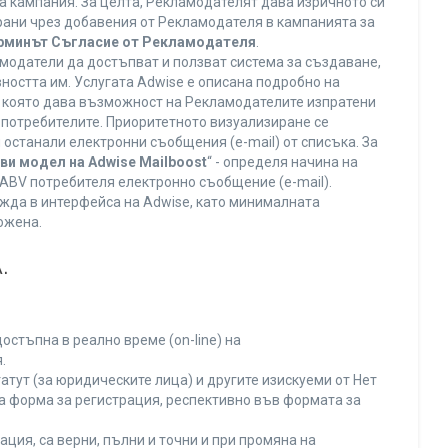
а кампания. За целта, Рекламодателят дава изричното си
ирани чрез добавения от Рекламодателя в кампанията за
ерминът Съгласие от Рекламодателя
.
модатели да достъпват и ползват система за създаване,
ността им. Услугата Adwise е описана подробно на
га, която дава възможност на Рекламодателите изпратени
V потребителите. Приоритетното визуализиране се
останали електронни съобщения (e-mail) от списъка. За
ви модел на Adwise Mailboost
“ - определя начина на
т ABV потребителя електронно съобщение (e-mail).
жда в интерфейса на Adwise, като минималната
ожена.
.
остъпна в реално време (on-line) на
.
тут (за юридическите лица) и другите изискуеми от Нет
а форма за регистрация, респективно във формата за
ция, са верни, пълни и точни и при промяна на