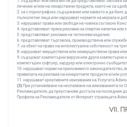
1. съдържат или биха могли да представляват заплаха з
лечение и/или на лекарствени продукти, които не са одо
2. са с порнографско съдържание или каквото и да било
пълнолетие лица или нарушават нормите на морала и доб
3. нарушават права или свободи на човека съгласно Конс
4. представляват пряка реклама на спиртни напитки или х
5. представляват реклама на тютюневи изделия;
6. представляват търговска, производствена или служеб
7. са обект на право на интелектуална собственост на тр
8. нарушават имуществени или неимуществени права или 
9. съдържат компютърни вируси или други компютърни к
компютърен софтуер, хардуер или електронно съобщител
10. нарушават норми на приложимото законодателство, в
правилата на реклама на конкретните продукти и/или усл
11. нарушават креативните изисквания на Услугата Adwi
(3)
При установяване на неспазване на изискванията по О
Рекламодателя, да преустанови достъпа на последния до
Профила на Рекламодателя от Интернет страницата Adwi
VII.