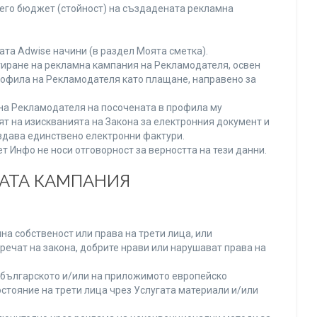
него бюджет (стойност) на създадената рекламна
та Adwise начини (в раздел Моята сметка).
тиране на рекламна кампания на Рекламодателя, освен
Профила на Рекламодателя като плащане, направено за
а на Рекламодателя на посочената в профила му
ят на изискванията на Закона за електронния документ и
издава единствено електронни фактури.
 Инфо не носи отговорност за верността на тези данни.
НАТА КАМПАНИЯ
а собственост или права на трети лица, или
речат на закона, добрите нрави или нарушават права на
българското и/или на приложимото европейско
стояние на трети лица чрез Услугата материали и/или