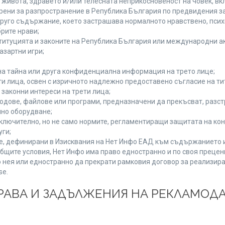
а живота, здравето и/или телесната неприкосновеност на човек, 
брени за разпространение в Република България по предвидения за
 друго съдържание, което застрашава нормалното нравствено, пси
рите нрави;
титуцията и законите на Република България или международни ак
азартни игри;
на тайна или друга конфиденциална информация на трето лице;
ети лица, освен с изричното надлежно предоставено съгласие на ти
законни интереси на трети лица;
одове, файлове или програми, предназначени да прекъсват, разс
но оборудване;
ключително, но не само нормите, регламентиращи защитата на конк
уги;
se, дефинирани в Изисквания на Нет Инфо ЕАД към съдържанието 
бщите условия, Нет Инфо има право едностранно и по своя преце
 нея или едностранно да прекрати рамковия договор за реализира
se.
 ПРАВА И ЗАДЪЛЖЕНИЯ НА РЕКЛАМОД