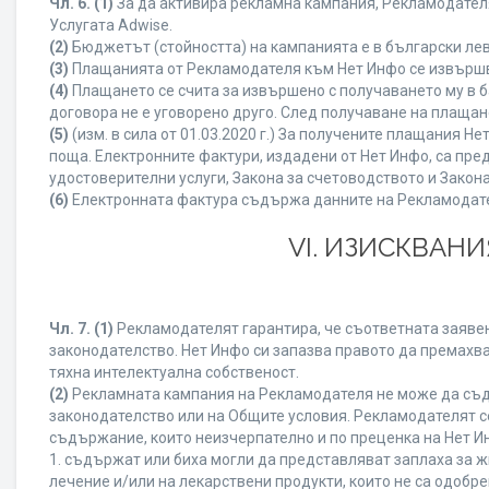
Чл. 6.
(1)
За да активира рекламна кампания, Рекламодателя
Услугата Adwise.
(2)
Бюджетът (стойността) на кампанията е в български ле
(3)
Плащанията от Рекламодателя към Нет Инфо се извършват
(4)
Плащането се счита за извършено с получаването му в б
договора не е уговорено друго. След получаване на плащан
(5)
(изм. в сила от 01.03.2020 г.) За получените плащания
поща. Електронните фактури, издадени от Нет Инфо, са пре
удостоверителни услуги, Закона за счетоводството и Закон
(6)
Електронната фактура съдържа данните на Рекламодателя
VI. ИЗИСКВАН
Чл. 7.
(1)
Рекламодателят гарантира, че съответната заявен
законодателство. Нет Инфо си запазва правото да премахва
тяхна интелектуална собственост.
(2)
Рекламната кампания на Рекламодателя не може да съд
законодателство или на Общите условия. Рекламодателят се
съдържание, които неизчерпателно и по преценка на Нет И
1. съдържат или биха могли да представляват заплаха за 
лечение и/или на лекарствени продукти, които не са одобр