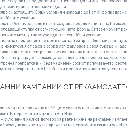
мяна. В случай на предоставяне на неверни данни или ненавременн
до коригиране на неверните данни.
сява с настоящите Общи условия и изпраща до Нет Инфо предложен
но Общите условия.
ла на Рекламодателя и потвърждава предложението на Рекламода
 следваща стъпка от регистрационната форма. От този момент ра
ошенията между тях се уреждат от тези Общи условия.
теля на електронен носител в сървъра си чрез общоприет стандар
изискуемия от закона срок в лог-файлове на своя сървър, IP адр
извеждане на електронното му изявление във връзка със сключв
т Инфо изпраща до Рекламодателя електронна препратка, чрез коя
тронна препратка в 7 (седем) дневен срок от получаването, респе
чита за прекратен, като Нет Инфо изтрива и заличава получената 
КЛАМНИ КАМПАНИИ ОТ РЕКЛАМОДАТЕЛ
Рекламодател, приемане на Общите условия и сключване на рамков 
se в Интернет страниците на Нет Инфо.
 сключения рамков договор за реализиране на рекламни кампании
 образец на конкретните параметри на рекламната кампания в Инт