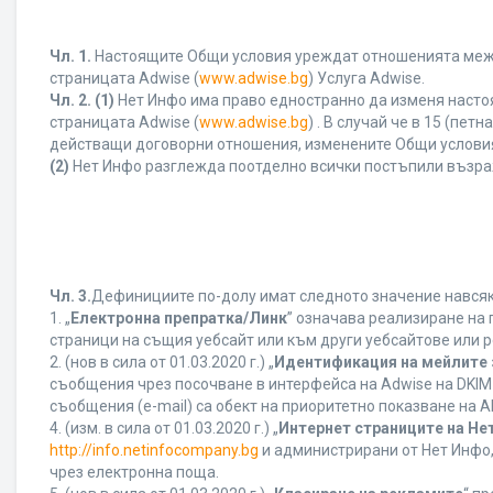
Чл. 1.
Настоящите Общи условия уреждат отношенията между 
страницата Adwise (
www.adwise.bg
) Услуга Adwise.
Чл. 2.
(1)
Нет Инфо има право едностранно да изменя насто
страницата Adwise (
www.adwise.bg
) . В случай че в 15 (п
действащи договорни отношения, изменените Общи условия
(2)
Нет Инфо разглежда поотделно всички постъпили възра
Чл. 3.
Дефинициите по-долу имат следното значение навсякъ
1. „
Електронна препратка/Линк
” означава реализиране на
страници на същия уебсайт или към други уебсайтове или р
2. (нов в сила от 01.03.2020 г.) „
Идентификация на мейлите 
съобщения чрез посочване в интерфейса на Adwise на DKIM
съобщения (e-mail) са обект на приоритетно показване на AB
4. (изм. в сила от 01.03.2020 г.) „
Интернет страниците на Не
http://info.netinfocompany.bg
и администрирани от Нет Инфо,
чрез електронна поща.