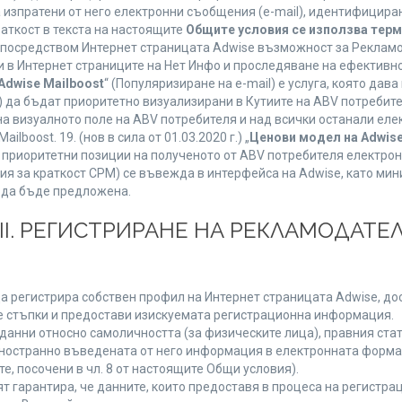
а изпратени от него електронни съобщения (e-mail), идентифицир
раткост в текста на настоящите
Общите условия се използва тер
о посредством Интернет страницата Adwise възможност за Рекламо
 в Интернет страниците на Нет Инфо и проследяване на ефективно
Adwise Mailboost
“ (Популяризиране на e-mail) е услуга, която да
) да бъдат приоритетно визуализирани в Кутиите на ABV потребит
 визуалното поле на ABV потребителя и над всички останали елект
boost. 19. (нов в сила от 01.03.2020 г.) „
Ценови модел на Adwise
 на приоритетни позиции на полученото от ABV потребителя електр
я за краткост CPM) се въвежда в интерфейса на Adwise, като мини
 да бъде предложена.
ІІІ. РЕГИСТРИРАНЕ НА РЕКЛАМОДАТЕЛ
а регистрира собствен профил на Интернет страницата Adwise, дост
ните стъпки и предостави изискуемата регистрационна информация.
анни относно самоличността (за физическите лица), правния стату
дностранно въведената от него информация в електронната форма 
е, посочени в чл. 8 от настоящите Общи условия).
арантира, че данните, които предоставя в процеса на регистраци