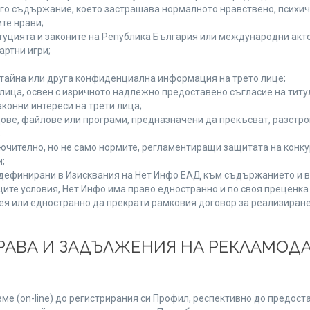
руго съдържание, което застрашава нормалното нравствено, психи
те нрави;
туцията и законите на Република България или международни акто
артни игри;
 тайна или друга конфиденциална информация на трето лице;
и лица, освен с изричното надлежно предоставено съгласие на титу
конни интереси на трети лица;
ове, файлове или програми, предназначени да прекъсват, разстр
;
ючително, но не само нормите, регламентиращи защитата на конкур
;
, дефинирани в Изисквания на Нет Инфо ЕАД към съдържанието и в
ите условия, Нет Инфо има право едностранно и по своя преценк
ея или едностранно да прекрати рамковия договор за реализиране
 ПРАВА И ЗАДЪЛЖЕНИЯ НА РЕКЛАМОД
е (on-line) до регистрирания си Профил, респективно до предоста