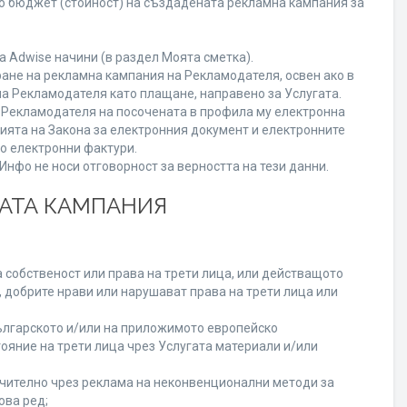
го бюджет (стойност) на създадената рекламна кампания за
 Adwise начини (в раздел Моята сметка).
ране на рекламна кампания на Рекламодателя, освен ако в
на Рекламодателя като плащане, направено за Услугата.
на Рекламодателя на посочената в профила му електронна
нията на Закона за електронния документ и електронните
но електронни фактури.
нфо не носи отговорност за верността на тези данни.
НАТА КАМПАНИЯ
 собственост или права на трети лица, или действащото
, добрите нрави или нарушават права на трети лица или
лгарското и/или на приложимото европейско
ояние на трети лица чрез Услугата материали и/или
лючително чрез реклама на неконвенционални методи за
ова ред;