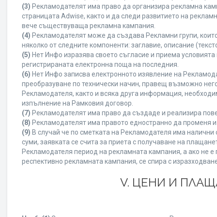
(3)
Рекламодателят има право да организира рекламна камп
страницата Adwise, както и да следи развитието на рекла
вече съществуваща рекламна кампания.
(4)
Рекламодателят може да създава Рекламни групи, които
няколко от следните компоненти: заглавие, описание (текст
(5)
Нет Инфо изразява своето съгласие и приема условията
регистрираната електронна поща на последния.
(6)
Нет Инфо записва електронното изявление на Рекламода
преобразуване по технически начин, правещ възможно него
Рекламодателя, както и всяка друга информация, необход
изпълнение на Рамковия договор.
(7)
Рекламодателят има право да създаде и реализира пове
(8)
Рекламодателят има правото едностранно да променя и 
(9)
В случай че по сметката на Рекламодателя има налични с
суми, заявката се счита за приета с получаване на плащан
Рекламодателя период на рекламната кампания, а ако не е 
респективно рекламната кампания, се спира с изразходване
V. ЦЕНИ И ПЛА