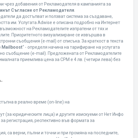
ани чрез добавения от Рекламодателя в кампанията за
минът Съгласие от Рекламодателя
.
датели да достъпват и ползват система за създаване,
стта им. Услугата Adwise е описана подробно на Интернет
ва възможност на Рекламодателите изпратени от тях и
елите. Приоритетното визуализиране се извършва в
ронни съобщения (e-mail) от списъка. За краткост в текста
 Mailboost
“ - определя начина на тарифиране на услугата
онно съобщение (e-mail). Предложената от Рекламодателите
малната приемлива цена за CPM е 4 лв. (четири лева) без
.
ъпна в реално време (on-line) на
т (за юридическите лица) и другите изискуеми от Нет Инфо
за регистрация, респективно във формата за
я, са верни, пълни и точни и при промяна на последните,