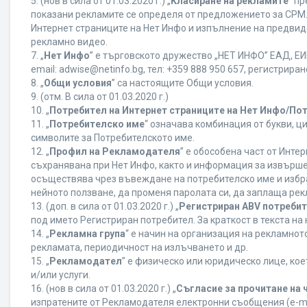
5. (нов в сила от 01.03.2020 г.) „
Класиране на рекламите
“ п
показани рекламите се определя от предложението за CPM. 
Интернет страниците на Нет Инфо и изпълнение на предвид
рекламно видео.
7. „
Нет Инфо
” е търговското дружество „НЕТ ИНФО” ЕАД, ЕИК
еmail: adwise@netinfo.bg, тел: +359 888 950 657, регистрир
8. „
Общи условия
” са настоящите Общи условия.
9. (отм. В сила от 01.03.2020 г.)
10. „
Потребител на Интернет страниците на Нет Инфо/По
11. „
Потребителско име
“ означава комбинация от букви, ц
символите за Потребителското име.
12. „
Профил на Рекламодателя
” е обособена част от Инт
съхранявана при Нет Инфо, както и информация за извърш
осъществява чрез въвеждане на потребителско име и избр
нейното ползване, да променя паролата си, да заплаща рек
13. (доп. в сила от 01.03.2020 г.) „
Регистриран ABV потреби
под името Регистриран потребител. За краткост в текста н
14. „
Рекламна група
“ е начин на организация на рекламно
рекламата, периодичност на излъчването и др.
15. „
Рекламодател
” е физическо или юридическо лице, ко
и/или услуги.
16. (нов в сила от 01.03.2020 г.) „
Съгласие за прочитане на 
изпратените от Рекламодателя електронни съобщения (e-ma