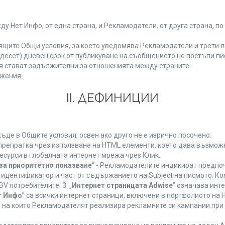
Нет Инфо, от една страна, и Рекламодатели, от друга страна, по
ящите Общи условия, за което уведомява Рекламодатели и трети л
етнадесет) дневен срок от публикуване на съобщението не постъпи 
 стават задължителни за отношенията между страните.
жения.
ІІ. ДЕФИНИЦИИ
де в Общите условия, освен ако друго не е изрично посочено:
 препратка чрез използване на HTML елементи, което дава възмож
есурси в глобалната интернет мрежа чрез Клик.
за приоритетно показване
“ - Рекламодателите индикират предпо
 идентификатор и част от съдържанието на Subject на писмото. К
V потребителите. 3. „
Интернет страницата Adwise
” означава инт
т Инфо
” са всички интернет страници, включени в портфолиото на
 на които Рекламодателят реализира рекламните си кампании при 