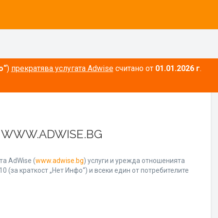
о“
)
прекратява услугата Adwise
считано от
01.01.2026 г
.
А WWW.ADWISE.BG
а AdWise (
www.adwise.bg
) услуги и урежда отношенията
0 (за краткост „Нет Инфо“) и всеки един от потребителите