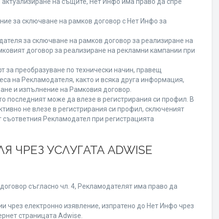
о актуализиране на същите, Нет Инфо има право да спре
ие за сключване на рамков договор с Нет Инфо за
теля за сключване на рамков договор за реализиране на
мковият договор за реализиране на рекламни кампании при
т за преобразуване по технически начин, правещ
еса на Рекламодателя, както и всяка друга информация,
ане и изпълнение на Рамковия договор.
то последният може да влезе в регистрирания си профил. В
ктивно не влезе в регистрирания си профил, сключеният
от съответния Рекламодател при регистрацията
Я ЧРЕЗ УСЛУГАТА ADWISE
договор съгласно чл. 4, Рекламодателят има право да
 чрез електронно изявление, изпратено до Нет Инфо чрез
ернет страницата Adwise.