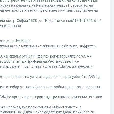
BV потребител и съответната позиция, на която ще бъдат
ивиране на реклама на Рекламодателя от Потребител на
ащане през съответния рекламен Линк или стартиране на
ние гр. София 1528, ул. ”Неделчо Бончев” № 10 № 41, ет. 6,
ичните данни.
иците на Нет Инфо.
исквания за дължина и комбинация на буквите, цифрите и
 изисквана от Нет Инфо при регистрацията по чл. 4 и
ато достъпът до Профила на Рекламодателя се
кламодателя да ползва Услугата Adwise, да прекрати
я за ползване на услугите, достъпни през уебсайта ABV.bg,
.
ми и набор от специфични настройки, напр. таргетиране на
а Adwise организира и провежда рекламни кампании на стоки
st е необходимо прочитане на Subject полето на
кампания. За целта, Рекламодателят дава изричното си