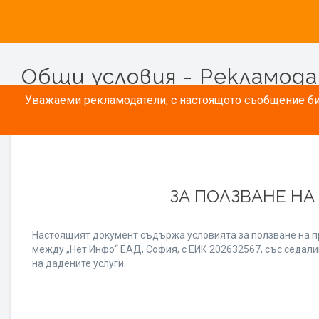
Общи условия - Рекламод
Уважаеми рекламодатели, с настоящото съобщение бих
ЗА ПОЛЗВАНЕ НА
Настоящият документ съдържа условията за ползване на п
между „Нет Инфо“ ЕАД, София, с ЕИК 202632567, със седалищ
на дадените услуги.