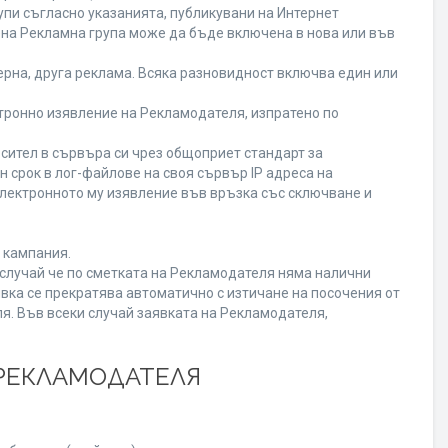
пи съгласно указанията, публикувани на Интернет
ена Рекламна група може да бъде включена в нова или във
рна, друга реклама. Всяка разновидност включва един или
ронно изявление на Рекламодателя, изпратено по
сител в сървъра си чрез общоприет стандарт за
срок в лог-файлове на своя сървър IP адреса на
лектронното му изявление във връзка със сключване и
 кампания.
В случай че по сметката на Рекламодателя няма налични
вка се прекратява автоматично с изтичане на посочения от
я. Във всеки случай заявката на Рекламодателя,
 РЕКЛАМОДАТЕЛЯ