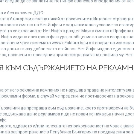
т следва да се заплати на Нет Инфо авансово определения от не
ва и без включен ДДС.
 в български лева по някой от посочените в Интернет страницата
анковата сметка на Нет Инфо и е задължително условие за старти
ето то се отразява от Нет Инфо в раздел Моята сметка в Профила 
 Нет Инфо издава електрона фактура, съобщение за която изпраща 
доставени чрез системата www.eFaktura.bg и отговарят на изисква
а за данък върху добавената стойност. Нет Инфо издава единстве
, посочени от последния при регистрацията на профила му. Нет И
ИЯ КЪМ СЪДЪРЖАНИЕТО НА РЕКЛАМ
а от него рекламна кампания не нарушава права на интелектуална
 рекламни форми, в случай че прецени, че противоречат на закона
ържа или да препраща към съдържание, което противоречи на бъ
 задължава да не рекламира и да не прави по никакъв начин дост
нфо:
живота, здравето и/или телесната неприкосновеност на човек, вк
ени за разпространение в Република България по предвидения за т