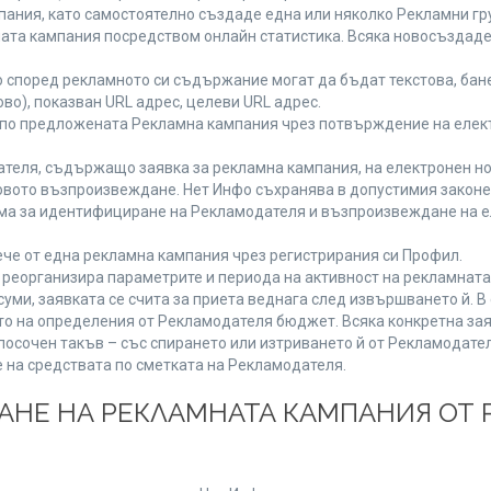
ания, като самостоятелно създаде една или няколко Рекламни гру
мната кампания посредством онлайн статистика. Всяка новосъздад
 според рекламното си съдържание могат да бъдат текстова, бане
ово), показван URL адрес, целеви URL адрес.
 по предложената Рекламна кампания чрез потвърждение на елект
теля, съдържащо заявка за рекламна кампания, на електронен но
вото възпроизвеждане. Нет Инфо съхранява в допустимия законен 
има за идентифициране на Рекламодателя и възпроизвеждане на е
че от една рекламна кампания чрез регистрирания си Профил.
реорганизира параметрите и периода на активност на рекламната
уми, заявката се счита за приета веднага след извършването й. 
ето на определения от Рекламодателя бюджет. Всяка конкретна зая
посочен такъв – със спирането или изтриването й от Рекламодател
 на средствата по сметката на Рекламодателя.
ЩАНЕ НА РЕКЛАМНАТА КАМПАНИЯ ОТ