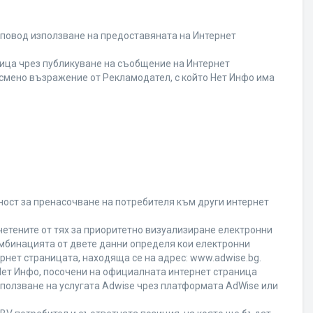
 повод използване на предоставяната на Интернет
ица чрез публикуване на съобщение на Интернет
писмено възражение от Рекламодател, с който Нет Инфо има
ност за пренасочване на потребителя към други интернет
четените от тях за приоритетно визуализиране електронни
омбинацията от двете данни определя кои електронни
ернет страницата, находяща се на адрес: www.adwise.bg.
 Нет Инфо, посочени на официалната интернет страница
ползване на услугата Adwise чрез платформата AdWise или