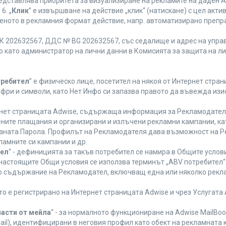
редставлява приоритета за визуализиране на рекламите на даден A
6. „
Клик
” е извършване на действие „клик“ (натискане) с цел акт
еното в рекламния формат действие, напр. автоматизирано препр
 202632567, ДДС № BG 202632567, със седалище и адрес на управле
ано като администратор на лични данни в Комисията за защита на л
требител
” е физическо лице, посетител на някоя от Интернет стран
ифри и символи, като Нет Инфо си запазва правото да въвежда из
ернет страницата Adwise, съдържаща информация за Рекламодателя,
ените плащания и организирани и излъчени рекламни кампании, к
аната Парола. Профилът на Рекламодателя дава възможност на Ре
ламните си кампании и др.
тел
“ - дефиницията за такъв потребител се намира в Общите услови
а настоящите Общи условия се използва терминът „ABV потребител“
то съдържание на Рекламодател, включващ една или няколко рекла
ето е регистрирано на Интернет страницата Adwise и чрез Услугат
части от мейла
“ - за нормалното функциониране на Adwise MailBoo
il), идентифицирани в неговия профил като обект на рекламната 