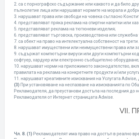
2. са с порнографско съдържание или каквото и да било д
пълнолетие лица или нарушават нормите на морала и добри
3. нарушават права или свободи на човека съгласно Консти
4. представляват пряка реклама на спиртни напитки или хаз
5. представляват реклама на тютюневи изделия;
6. представляват търговска, производствена или служебна
7. са обект на право на интелектуална собственост на трет
8. нарушават имуществени или неимуществени права или за
9. съдържат компютърни вируси или други компютърни код
софтуер, хардуер или електронно съобщително оборудване
10. нарушават норми на приложимото законодателство, вкл
правилата на реклама на конкретните продукти и/или услуги
11. нарушават креативните изисквания на Услугата Adwise
(3)
При установяване на неспазване на изискванията по Общ
Рекламодателя, да преустанови достъпа на последния до н
Рекламодателя от Интернет страницата Adwise.
VII.
Чл. 8.
(1)
Рекламодателят има право на достъп в реално врем