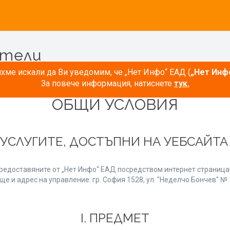
атели
ме искали да Ви уведомим, че „Нет Инфо“ ЕАД (
„Нет Инф
За повече информация, натиснете
тук.
ОБЩИ УСЛОВИЯ
 УСЛУГИТЕ, ДОСТЪПНИ НА УЕБСАЙТ
редоставяните от „Нет Инфо“ ЕАД посредством интернет страницат
е и адрес на управление: гр. София 1528, ул. "Неделчо Бончев" № 1
І. ПРЕДМЕТ