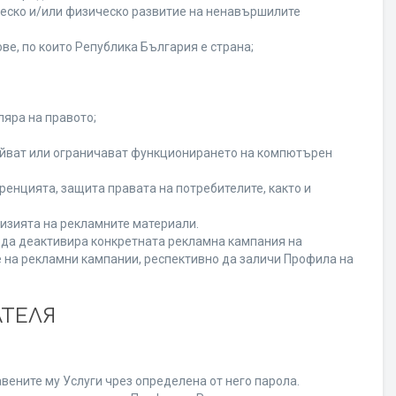
ческо и/или физическо развитие на ненавършилите
ве, по които Република България е страна;
ляра на правото;
ойват или ограничават функционирането на компютърен
енцията, защита правата на потребителите, както и
изията на рекламните материали.
а да деактивира конкретната рекламна кампания на
 на рекламни кампании, респективно да заличи Профила на
АТЕЛЯ
вените му Услуги чрез определена от него парола.