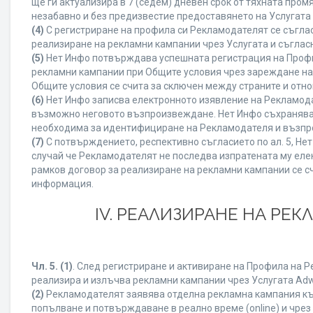
ще ги актуализира в 7 (седем) дневен срок от тяхната про
незабавно и без предизвестие предоставянето на Услугата 
(4)
С регистриране на профила си Рекламодателят се съгла
реализиране на рекламни кампании чрез Услугата и съглас
(5)
Нет Инфо потвърждава успешната регистрация на Профи
рекламни кампании при Общите условия чрез зареждане на
Общите условия се счита за сключен между страните и отн
(6)
Нет Инфо записва електронното изявление на Рекламода
възможно неговото възпроизвеждане. Нет Инфо съхранява в 
необходима за идентифициране на Рекламодателя и възпро
(7)
С потвърждението, респективно съгласието по ал. 5, Не
случай че Рекламодателят не последва изпратената му елек
рамков договор за реализиране на рекламни кампании се с
информация.
IV. РЕАЛИЗИРАНЕ НА РЕ
Чл. 5.
(1)
. След регистриране и активиране на Профила на 
реализира и излъчва рекламни кампании чрез Услугата Adwi
(2)
Рекламодателят заявява отделна рекламна кампания към
попълване и потвърждаване в реално време (online) и чрез