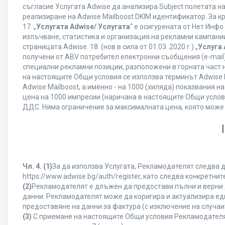
съгласие Услугата Adwise да анализира Subject полетата н
реализиране на Adwise Mailboost DKIM идентификатор. За к
17. „
Услугата Adwise/ Услугата
“ е осигурената от Нет Инф
излъчване, статистика и организация на рекламни кампании
страницата Adwise. 18. (нов в сила от 01.03..2020 г.) „
Услуга 
получени от ABV потребител електронни съобщения (e-mail
специални рекламни позиции, разположени в горната част на
на настоящите Общи условия се използва терминът Adwise Mail
Adwise Mailboost, а именно - на 1000 (хиляда) показвания
цена на 1000 импресии (наричана в настоящите Общи услови
ДДС. Няма ограничение за максималната цена, която може
Чл. 4.
(1)
За да използва Услугата, Рекламодателят следва д
https://www.adwise.bg/auth/register, като следва конкрет
(2)
Рекламодателят е длъжен да предостави пълни и верни д
данни. Рекламодателят може да коригира и актуализира е
предоставяне на данни за фактура (с изключение на случаит
(3)
С приемане на настоящите Общи условия Рекламодателят г