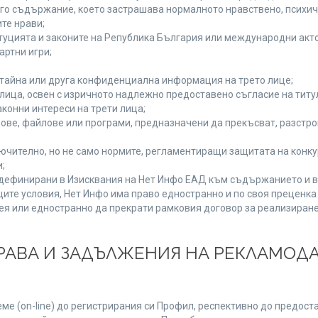
руго съдържание, което застрашава нормалното нравствено, психи
те нрави;
туцията и законите на Република България или международни акто
артни игри;
 тайна или друга конфиденциална информация на трето лице;
и лица, освен с изричното надлежно предоставено съгласие на титу
конни интереси на трети лица;
ове, файлове или програми, предназначени да прекъсват, разстр
;
ючително, но не само нормите, регламентиращи защитата на конкур
;
, дефинирани в Изисквания на Нет Инфо ЕАД към съдържанието и в
ите условия, Нет Инфо има право едностранно и по своя преценк
ея или едностранно да прекрати рамковия договор за реализиране
 ПРАВА И ЗАДЪЛЖЕНИЯ НА РЕКЛАМОД
е (on-line) до регистрирания си Профил, респективно до предоста