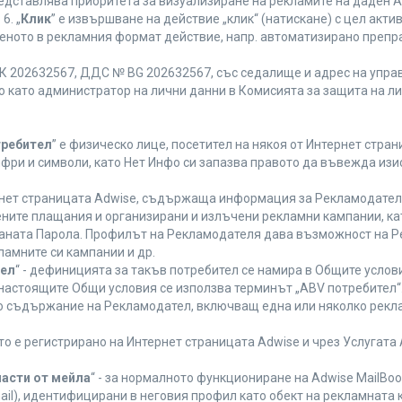
редставлява приоритета за визуализиране на рекламите на даден A
6. „
Клик
” е извършване на действие „клик“ (натискане) с цел акт
еното в рекламния формат действие, напр. автоматизирано препр
 202632567, ДДС № BG 202632567, със седалище и адрес на управле
ано като администратор на лични данни в Комисията за защита на л
требител
” е физическо лице, посетител на някоя от Интернет стран
ифри и символи, като Нет Инфо си запазва правото да въвежда из
ернет страницата Adwise, съдържаща информация за Рекламодателя,
ените плащания и организирани и излъчени рекламни кампании, к
аната Парола. Профилът на Рекламодателя дава възможност на Ре
ламните си кампании и др.
тел
“ - дефиницията за такъв потребител се намира в Общите услови
а настоящите Общи условия се използва терминът „ABV потребител“
то съдържание на Рекламодател, включващ една или няколко рекла
ето е регистрирано на Интернет страницата Adwise и чрез Услугат
части от мейла
“ - за нормалното функциониране на Adwise MailBoo
il), идентифицирани в неговия профил като обект на рекламната 