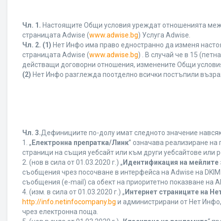
Чл. 1.
Настоящите Общи условия уреждат отношенията между 
страницата Adwise (
www.adwise.bg
) Услуга Adwise.
Чл. 2.
(1)
Нет Инфо има право едностранно да изменя насто
страницата Adwise (
www.adwise.bg
) . В случай че в 15 (п
действащи договорни отношения, изменените Общи условия
(2)
Нет Инфо разглежда поотделно всички постъпили възра
Чл. 3.
Дефинициите по-долу имат следното значение навсякъ
1. „
Електронна препратка/Линк
” означава реализиране на
страници на същия уебсайт или към други уебсайтове или р
2. (нов в сила от 01.03.2020 г.) „
Идентификация на мейлите 
съобщения чрез посочване в интерфейса на Adwise на DKIM
съобщения (e-mail) са обект на приоритетно показване на AB
4. (изм. в сила от 01.03.2020 г.) „
Интернет страниците на Не
http://info.netinfocompany.bg
и администрирани от Нет Инфо,
чрез електронна поща.