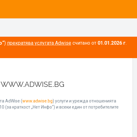
о“
)
прекратява услугата Adwise
считано от
01.01.2026 г
.
А WWW.ADWISE.BG
а AdWise (
www.adwise.bg
) услуги и урежда отношенията
0 (за краткост „Нет Инфо“) и всеки един от потребителите