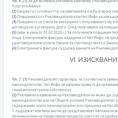
Чл. 6.
(1)
За да активира рекламна кампания, Рекламодателя
Услугата Adwise.
(2)
Бюджетът (стойността) на кампанията е в български ле
(3)
Плащанията от Рекламодателя към Нет Инфо се извършват
(4)
Плащането се счита за извършено с получаването му в б
договора не е уговорено друго. След получаване на плащан
(5)
(изм. в сила от 01.03.2020 г.) За получените плащания
поща. Електронните фактури, издадени от Нет Инфо, са пре
удостоверителни услуги, Закона за счетоводството и Закон
(6)
Електронната фактура съдържа данните на Рекламодателя
VI. ИЗИСКВАН
Чл. 7.
(1)
Рекламодателят гарантира, че съответната заявен
законодателство. Нет Инфо си запазва правото да премахва
тяхна интелектуална собственост.
(2)
Рекламната кампания на Рекламодателя не може да съд
законодателство или на Общите условия. Рекламодателят се
съдържание, които неизчерпателно и по преценка на Нет И
1. съдържат или биха могли да представляват заплаха за 
лечение и/или на лекарствени продукти, които не са одобр