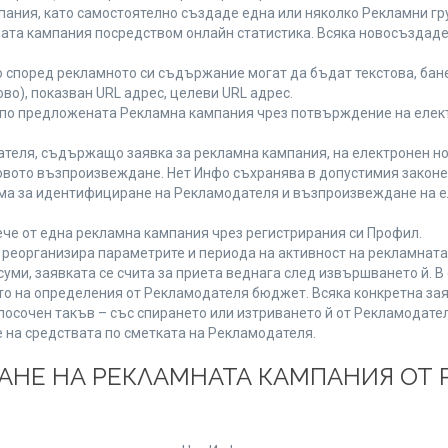
ания, като самостоятелно създаде една или няколко Рекламни гру
мната кампания посредством онлайн статистика. Всяка новосъздад
 според рекламното си съдържание могат да бъдат текстова, бане
ово), показван URL адрес, целеви URL адрес.
 по предложената Рекламна кампания чрез потвърждение на елект
теля, съдържащо заявка за рекламна кампания, на електронен но
вото възпроизвеждане. Нет Инфо съхранява в допустимия законен 
има за идентифициране на Рекламодателя и възпроизвеждане на е
че от една рекламна кампания чрез регистрирания си Профил.
реорганизира параметрите и периода на активност на рекламната
уми, заявката се счита за приета веднага след извършването й. 
ето на определения от Рекламодателя бюджет. Всяка конкретна зая
посочен такъв – със спирането или изтриването й от Рекламодател
 на средствата по сметката на Рекламодателя.
ЩАНЕ НА РЕКЛАМНАТА КАМПАНИЯ ОТ