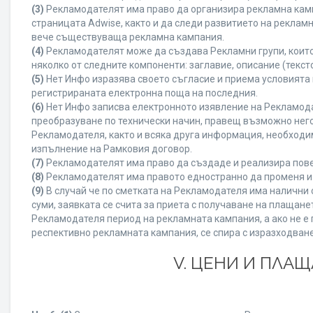
(3)
Рекламодателят има право да организира рекламна камп
страницата Adwise, както и да следи развитието на рекла
вече съществуваща рекламна кампания.
(4)
Рекламодателят може да създава Рекламни групи, които
няколко от следните компоненти: заглавие, описание (текст
(5)
Нет Инфо изразява своето съгласие и приема условията
регистрираната електронна поща на последния.
(6)
Нет Инфо записва електронното изявление на Рекламода
преобразуване по технически начин, правещ възможно него
Рекламодателя, както и всяка друга информация, необход
изпълнение на Рамковия договор.
(7)
Рекламодателят има право да създаде и реализира пове
(8)
Рекламодателят има правото едностранно да променя и 
(9)
В случай че по сметката на Рекламодателя има налични с
суми, заявката се счита за приета с получаване на плащан
Рекламодателя период на рекламната кампания, а ако не е 
респективно рекламната кампания, се спира с изразходване
V. ЦЕНИ И ПЛА