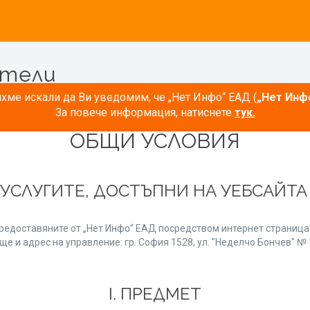
атели
ме искали да Ви уведомим, че „Нет Инфо“ ЕАД (
„Нет Инф
За повече информация, натиснете
тук.
ОБЩИ УСЛОВИЯ
 УСЛУГИТЕ, ДОСТЪПНИ НА УЕБСАЙТ
редоставяните от „Нет Инфо“ ЕАД посредством интернет страницат
е и адрес на управление: гр. София 1528, ул. "Неделчо Бончев" № 1
І. ПРЕДМЕТ