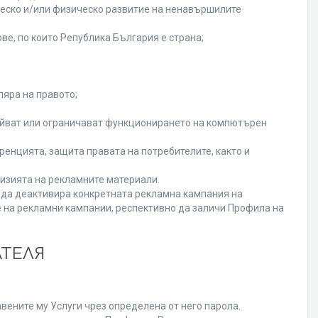
ческо и/или физическо развитие на ненавършилите
ве, по които Република България е страна;
ляра на правото;
ойват или ограничават функционирането на компютърен
енцията, защита правата на потребителите, както и
изията на рекламните материали.
а да деактивира конкретната рекламна кампания на
 на рекламни кампании, респективно да заличи Профила на
АТЕЛЯ
вените му Услуги чрез определена от него парола.