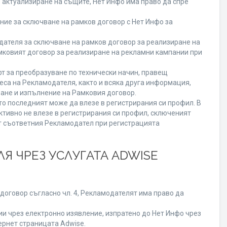
о актуализиране на същите, Нет Инфо има право да спре
ие за сключване на рамков договор с Нет Инфо за
теля за сключване на рамков договор за реализиране на
мковият договор за реализиране на рекламни кампании при
т за преобразуване по технически начин, правещ
еса на Рекламодателя, както и всяка друга информация,
ане и изпълнение на Рамковия договор.
то последният може да влезе в регистрирания си профил. В
ктивно не влезе в регистрирания си профил, сключеният
от съответния Рекламодател при регистрацията
Я ЧРЕЗ УСЛУГАТА ADWISE
договор съгласно чл. 4, Рекламодателят има право да
 чрез електронно изявление, изпратено до Нет Инфо чрез
ернет страницата Adwise.