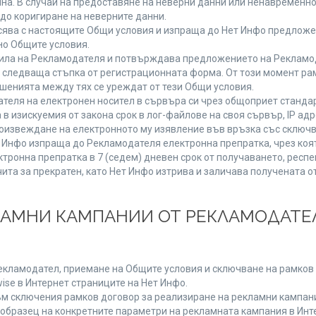
мяна. В случай на предоставяне на неверни данни или ненавременн
до коригиране на неверните данни.
сява с настоящите Общи условия и изпраща до Нет Инфо предложен
но Общите условия.
ла на Рекламодателя и потвърждава предложението на Рекламода
 следваща стъпка от регистрационната форма. От този момент ра
ошенията между тях се уреждат от тези Общи условия.
теля на електронен носител в сървъра си чрез общоприет стандар
изискуемия от закона срок в лог-файлове на своя сървър, IP адр
извеждане на електронното му изявление във връзка със сключв
т Инфо изпраща до Рекламодателя електронна препратка, чрез коя
тронна препратка в 7 (седем) дневен срок от получаването, респе
чита за прекратен, като Нет Инфо изтрива и заличава получената 
КЛАМНИ КАМПАНИИ ОТ РЕКЛАМОДАТЕЛ
Рекламодател, приемане на Общите условия и сключване на рамков 
se в Интернет страниците на Нет Инфо.
 сключения рамков договор за реализиране на рекламни кампании
 образец на конкретните параметри на рекламната кампания в Инт