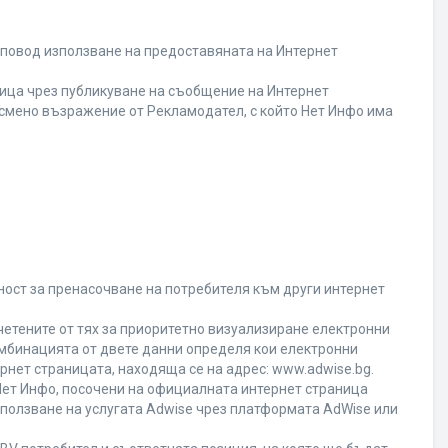
 повод използване на предоставяната на Интернет
ица чрез публикуване на съобщение на Интернет
писмено възражение от Рекламодател, с който Нет Инфо има
ност за пренасочване на потребителя към други интернет
четените от тях за приоритетно визуализиране електронни
омбинацията от двете данни определя кои електронни
ернет страницата, находяща се на адрес: www.adwise.bg.
 Нет Инфо, посочени на официалната интернет страница
ползване на услугата Adwise чрез платформата AdWise или