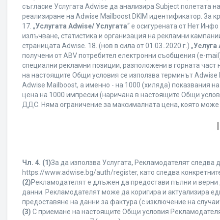
съгласие Услугата Adwise да анализира Subject полетата н
реализиране на Adwise Mailboost DKIM идентификатор. За к
17. „
Услугата Adwise/ Услугата
“ е осигурената от Нет Инф
излъчване, статистика и организация на рекламни кампании
страницата Adwise. 18. (нов в сила от 01.03..2020 г.) „
Услуга 
получени от ABV потребител електронни съобщения (e-mail
специални рекламни позиции, разположени в горната част на
на настоящите Общи условия се използва терминът Adwise Mail
Adwise Mailboost, а именно - на 1000 (хиляда) показвания
цена на 1000 импресии (наричана в настоящите Общи услови
ДДС. Няма ограничение за максималната цена, която може
Чл. 4.
(1)
За да използва Услугата, Рекламодателят следва д
https://www.adwise.bg/auth/register, като следва конкрет
(2)
Рекламодателят е длъжен да предостави пълни и верни д
данни. Рекламодателят може да коригира и актуализира е
предоставяне на данни за фактура (с изключение на случаит
(3)
С приемане на настоящите Общи условия Рекламодателят г