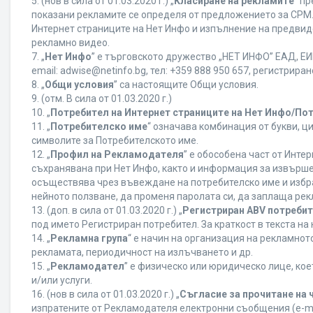
5. (нов в сила от 01.03.2020 г.) „
Класиране на рекламите
“ п
показани рекламите се определя от предложението за CPM. 
Интернет страниците на Нет Инфо и изпълнение на предвид
рекламно видео.
7. „
Нет Инфо
” е търговското дружество „НЕТ ИНФО” ЕАД, ЕИК
еmail: adwise@netinfo.bg, тел: +359 888 950 657, регистрир
8. „
Общи условия
” са настоящите Общи условия.
9. (отм. В сила от 01.03.2020 г.)
10. „
Потребител на Интернет страниците на Нет Инфо/По
11. „
Потребителско име
“ означава комбинация от букви, ц
символите за Потребителското име.
12. „
Профил на Рекламодателя
” е обособена част от Инт
съхранявана при Нет Инфо, както и информация за извърш
осъществява чрез въвеждане на потребителско име и избр
нейното ползване, да променя паролата си, да заплаща рек
13. (доп. в сила от 01.03.2020 г.) „
Регистриран ABV потреби
под името Регистриран потребител. За краткост в текста н
14. „
Рекламна група
“ е начин на организация на рекламно
рекламата, периодичност на излъчването и др.
15. „
Рекламодател
” е физическо или юридическо лице, ко
и/или услуги.
16. (нов в сила от 01.03.2020 г.) „
Съгласие за прочитане на 
изпратените от Рекламодателя електронни съобщения (e-ma