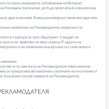
пи съгласно указанията, публикувани на Интернет
ена Рекламна група може да бъде включена в нова или във
рна, друга реклама. Всяка разновидност включва един или
ронно изявление на Рекламодателя, изпратено по
сител в сървъра си чрез общоприет стандарт за
срок в лог-файлове на своя сървър IP адреса на
лектронното му изявление във връзка със сключване и
 кампания.
В случай че по сметката на Рекламодателя няма налични
вка се прекратява автоматично с изтичане на посочения от
я. Във всеки случай заявката на Рекламодателя,
 РЕКЛАМОДАТЕЛЯ