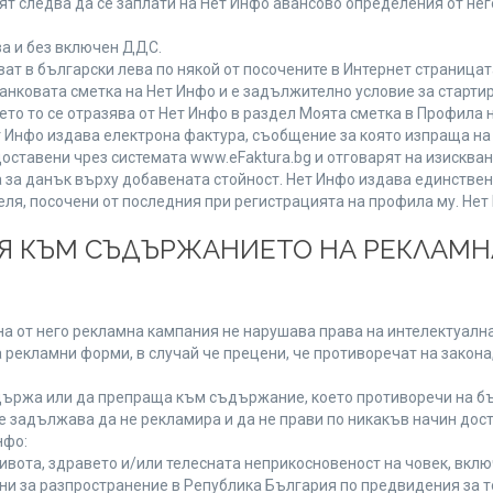
т следва да се заплати на Нет Инфо авансово определения от не
ва и без включен ДДС.
 в български лева по някой от посочените в Интернет страницата
анковата сметка на Нет Инфо и е задължително условие за старти
ето то се отразява от Нет Инфо в раздел Моята сметка в Профила 
 Нет Инфо издава електрона фактура, съобщение за която изпраща 
доставени чрез системата www.eFaktura.bg и отговарят на изисква
а за данък върху добавената стойност. Нет Инфо издава единстве
, посочени от последния при регистрацията на профила му. Нет И
ИЯ КЪМ СЪДЪРЖАНИЕТО НА РЕКЛАМ
а от него рекламна кампания не нарушава права на интелектуална
 рекламни форми, в случай че прецени, че противоречат на закона
ържа или да препраща към съдържание, което противоречи на бъ
 задължава да не рекламира и да не прави по никакъв начин дост
нфо:
живота, здравето и/или телесната неприкосновеност на човек, вк
ени за разпространение в Република България по предвидения за т