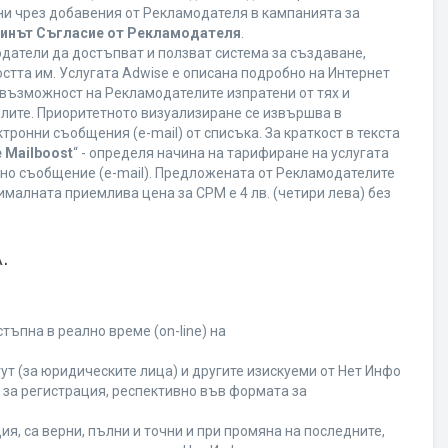
ани чрез добавения от Рекламодателя в кампанията за
минът Съгласие от Рекламодателя
.
датели да достъпват и ползват система за създаване,
стта им. Услугата Adwise е описана подробно на Интернет
ва възможност на Рекламодателите изпратени от тях и
елите. Приоритетното визуализиране се извършва в
ронни съобщения (e-mail) от списъка. За краткост в текста
 Mailboost
“ - определя начина на тарифиране на услугата
онно съобщение (e-mail). Предложената от Рекламодателите
малната приемлива цена за CPM е 4 лв. (четири лева) без
.
ъпна в реално време (on-line) на
т (за юридическите лица) и другите изискуеми от Нет Инфо
за регистрация, респективно във формата за
я, са верни, пълни и точни и при промяна на последните,