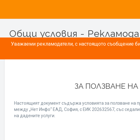
Общи условия - Рекламод
Уважаеми рекламодатели, с настоящото съобщение бих
ЗА ПОЛЗВАНЕ НА
Настоящият документ съдържа условията за ползване на п
между „Нет Инфо“ ЕАД, София, с ЕИК 202632567, със седалищ
на дадените услуги.