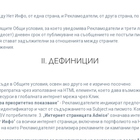
Нет Инфо, от една страна, и Рекламодатели, от друга страна, по
ящите Общи условия, за което уведомява Рекламодатели и трети л
етнадесет) дневен срок от публикуване на съобщението не постъпи 
 стават задължителни за отношенията между страните.
жения.
ІІ. ДЕФИНИЦИИ
де в Общите условия, освен ако друго не е изрично посочено:
 препратка чрез използване на HTML елементи, което дава възмож
есурси в глобалната интернет мрежа чрез Клик.
за приоритетно показване
“ - Рекламодателите индикират предпо
 идентификатор и част от съдържанието на Subject на писмото. К
V потребителите. 3. „
Интернет страницата Adwise
” означава инт
т Инфо
” са всички интернет страници, включени в портфолиото на
 на които Рекламодателят реализира рекламните си кампании при 