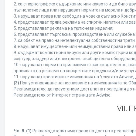
2. са с порнографско съдържание или каквото и да било д
пълнолетие лица или нарушават нормите на морала и добри
3. нарушават права или свободи на човека съгласно Консти
4. представляват пряка реклама на спиртни напитки или хаз
5. представляват реклама на тютюневи изделия;
6. представляват търговска, производствена или служебна
7. са обект на право на интелектуална собственост на трет
8. нарушават имуществени или неимуществени права или за
9. съдържат компютърни вируси или други компютърни код
софтуер, хардуер или електронно съобщително оборудване
10. нарушават норми на приложимото законодателство, вкл
правилата на реклама на конкретните продукти и/или услуги
11. нарушават креативните изисквания на Услугата Adwise
(3)
При установяване на неспазване на изискванията по Общ
Рекламодателя, да преустанови достъпа на последния до н
Рекламодателя от Интернет страницата Adwise.
VII.
Чл. 8.
(1)
Рекламодателят има право на достъп в реално врем