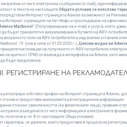
а изпратени от него електронни съобщения (e-mail), идентифицир
раткост в текста на настоящите
Общите условия се използва тер
о посредством Интернет страницата Adwise възможност за Рекламо
 в Интернет страниците на Нет Инфо и проследяване на ефективно
Adwise Mailboost
“ (Популяризиране на e-mail) е услуга, която да
) да бъдат приоритетно визуализирани в Кутиите на ABV потребит
 визуалното поле на ABV потребителя и над всички останали елект
boost. 19. (нов в сила от 01.03.2020 г.) „
Ценови модел на Adwise
 на приоритетни позиции на полученото от ABV потребителя електр
я за краткост CPM) се въвежда в интерфейса на Adwise, като мини
 да бъде предложена.
ІІІ. РЕГИСТРИРАНЕ НА РЕКЛАМОДАТЕЛ
а регистрира собствен профил на Интернет страницата Adwise, дост
ните стъпки и предостави изискуемата регистрационна информация.
анни относно самоличността (за физическите лица), правния стату
дностранно въведената от него информация в електронната форма 
е, посочени в чл. 8 от настоящите Общи условия).
арантира, че данните, които предоставя в процеса на регистраци