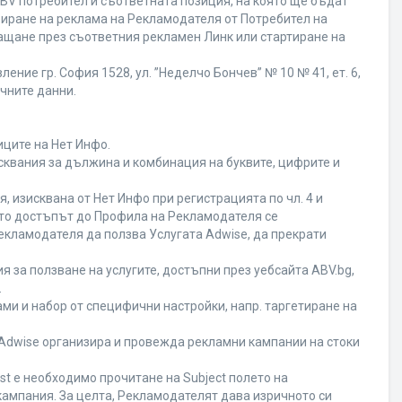
BV потребител и съответната позиция, на която ще бъдат
ивиране на реклама на Рекламодателя от Потребител на
ащане през съответния рекламен Линк или стартиране на
ние гр. София 1528, ул. ”Неделчо Бончев” № 10 № 41, ет. 6,
ичните данни.
иците на Нет Инфо.
исквания за дължина и комбинация на буквите, цифрите и
 изисквана от Нет Инфо при регистрацията по чл. 4 и
ато достъпът до Профила на Рекламодателя се
кламодателя да ползва Услугата Adwise, да прекрати
я за ползване на услугите, достъпни през уебсайта ABV.bg,
.
ми и набор от специфични настройки, напр. таргетиране на
а Adwise организира и провежда рекламни кампании на стоки
st е необходимо прочитане на Subject полето на
кампания. За целта, Рекламодателят дава изричното си