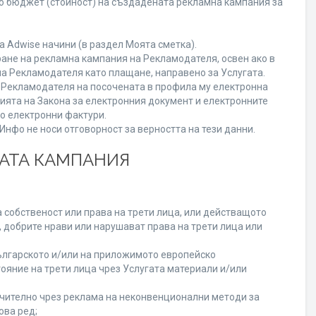
го бюджет (стойност) на създадената рекламна кампания за
 Adwise начини (в раздел Моята сметка).
ране на рекламна кампания на Рекламодателя, освен ако в
на Рекламодателя като плащане, направено за Услугата.
на Рекламодателя на посочената в профила му електронна
нията на Закона за електронния документ и електронните
но електронни фактури.
нфо не носи отговорност за верността на тези данни.
НАТА КАМПАНИЯ
 собственост или права на трети лица, или действащото
, добрите нрави или нарушават права на трети лица или
лгарското и/или на приложимото европейско
ояние на трети лица чрез Услугата материали и/или
лючително чрез реклама на неконвенционални методи за
ова ред;