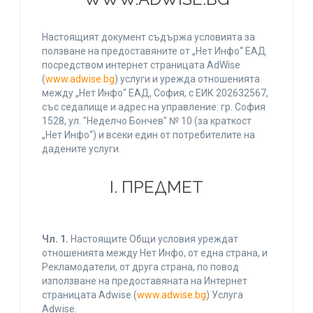
Настоящият документ съдържа условията за
ползване на предоставяните от „Нет Инфо“ ЕАД
посредством интернет страницата AdWise
(
www.adwise.bg
) услуги и урежда отношенията
между „Нет Инфо“ ЕАД, София, с ЕИК 202632567,
със седалище и адрес на управление: гр. София
1528, ул. "Неделчо Бончев" № 10 (за краткост
„Нет Инфо“) и всеки един от потребителите на
дадените услуги.
І. ПРЕДМЕТ
Чл. 1.
Настоящите Общи условия уреждат
отношенията между Нет Инфо, от една страна, и
Рекламодатели, от друга страна, по повод
използване на предоставяната на Интернет
страницата Adwise (
www.adwise.bg
) Услуга
Adwise.