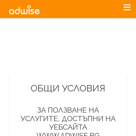
Уважаеми рекламодатели, с настоящото съобщение
бихме искали да Ви уведомим, че „Нет Инфо“ ЕАД (
„Нет
Инфо“
)
прекратява услугата Adwise
считано от
01.01.2026
г
.
За повече информация, натиснете
тук.
ОБЩИ УСЛОВИЯ
ЗА ПОЛЗВАНЕ НА
УСЛУГИТЕ, ДОСТЪПНИ НА
УЕБСАЙТА
WWW.ADWISE.BG