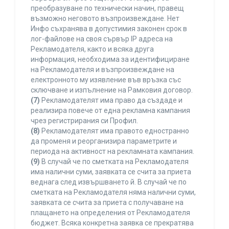
преобразуване по технически начин, правещ
възможно неговото възпроизвеждане. Нет
Инфо съхранява в допустимия законен срок в
лог-файлове на своя сървър IP адреса на
Рекламодателя, както и всяка друга
информация, необходима за идентифициране
на Рекламодателя и възпроизвеждане на
електронното му изявление във връзка със
сключване и изпълнение на Рамковия договор.
(7)
Рекламодателят има право да създаде и
реализира повече от една рекламна кампания
чрез регистрирания си Профил.
(8)
Рекламодателят има правото едностранно
да променя и реорганизира параметрите и
периода на активност на рекламната кампания.
(9)
В случай че по сметката на Рекламодателя
има налични суми, заявката се счита за приета
веднага след извършването й. В случай че по
сметката на Рекламодателя няма налични суми,
заявката се счита за приета с получаване на
плащането на определения от Рекламодателя
бюджет. Всяка конкретна заявка се прекратява