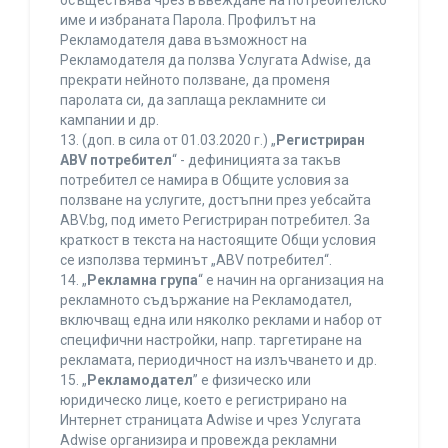
осъществява чрез въвеждане на потребителско
име и избраната Парола. Профилът на
Рекламодателя дава възможност на
Рекламодателя да ползва Услугата Adwise, да
прекрати нейното ползване, да променя
паролата си, да заплаща рекламните си
кампании и др.
13. (доп. в сила от 01.03.2020 г.) „
Регистриран
ABV потребител
“ - дефиницията за такъв
потребител се намира в Общите условия за
ползване на услугите, достъпни през уебсайта
ABV.bg, под името Регистриран потребител. За
краткост в текста на настоящите Общи условия
се използва терминът „ABV потребител“.
14. „
Рекламна група
“ е начин на организация на
рекламното съдържание на Рекламодател,
включващ една или няколко реклами и набор от
специфични настройки, напр. таргетиране на
рекламата, периодичност на излъчването и др.
15. „
Рекламодател
” е физическо или
юридическо лице, което е регистрирано на
Интернет страницата Adwise и чрез Услугата
Adwise организира и провежда рекламни