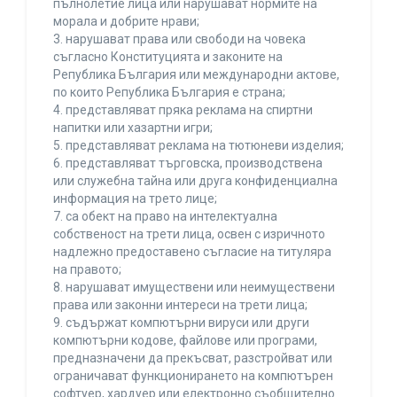
пълнолетие лица или нарушават нормите на
морала и добрите нрави;
3. нарушават права или свободи на човека
съгласно Конституцията и законите на
Република България или международни актове,
по които Република България е страна;
4. представляват пряка реклама на спиртни
напитки или хазартни игри;
5. представляват реклама на тютюневи изделия;
6. представляват търговска, производствена
или служебна тайна или друга конфиденциална
информация на трето лице;
7. са обект на право на интелектуална
собственост на трети лица, освен с изричното
надлежно предоставено съгласие на титуляра
на правото;
8. нарушават имуществени или неимуществени
права или законни интереси на трети лица;
9. съдържат компютърни вируси или други
компютърни кодове, файлове или програми,
предназначени да прекъсват, разстройват или
ограничават функционирането на компютърен
софтуер, хардуер или електронно съобщително