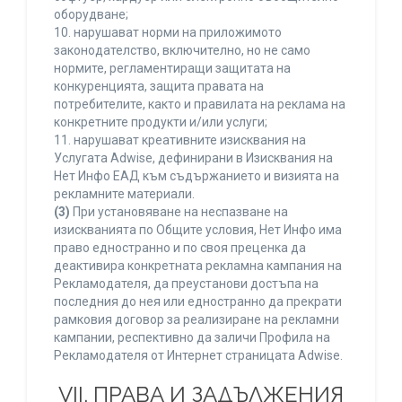
оборудване;
10. нарушават норми на приложимото
законодателство, включително, но не само
нормите, регламентиращи защитата на
конкуренцията, защита правата на
потребителите, както и правилата на реклама на
конкретните продукти и/или услуги;
11. нарушават креативните изисквания на
Услугата Adwise, дефинирани в Изисквания на
Нет Инфо ЕАД към съдържанието и визията на
рекламните материали.
(3)
При установяване на неспазване на
изискванията по Общите условия, Нет Инфо има
право едностранно и по своя преценка да
деактивира конкретната рекламна кампания на
Рекламодателя, да преустанови достъпа на
последния до нея или едностранно да прекрати
рамковия договор за реализиране на рекламни
кампании, респективно да заличи Профила на
Рекламодателя от Интернет страницата Adwise.
VII. ПРАВА И ЗАДЪЛЖЕНИЯ