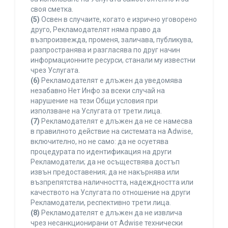
своя сметка.
(5)
Освен в случаите, когато е изрично уговорено
друго, Рекламодателят няма право да
възпроизвежда, променя, заличава, публикува,
разпространява и разгласява по друг начин
информационните ресурси, станали му известни
чрез Услугата.
(6)
Рекламодателят е длъжен да уведомява
незабавно Нет Инфо за всеки случай на
нарушение на тези Общи условия при
използване на Услугата от трети лица.
(7)
Рекламодателят е длъжен да не се намесва
в правилното действие на системата на Adwise,
включително, но не само: да не осуетява
процедурата по идентификация на други
Рекламодатели; да не осъществява достъп
извън предоставения; да не накърнява или
възпрепятства наличността, надеждността или
качеството на Услугата по отношение на други
Рекламодатели, респективно трети лица.
(8)
Рекламодателят е длъжен да не извлича
чрез несанкционирани от Adwise технически