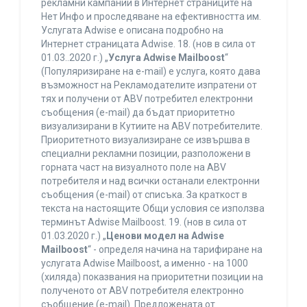
рекламни кампании в Интернет страниците на
Нет Инфо и проследяване на ефективността им.
Услугата Adwise е описана подробно на
Интернет страницата Adwise. 18. (нов в сила от
01.03..2020 г.) „
Услуга Adwise Mailboost
“
(Популяризиране на e-mail) е услуга, която дава
възможност на Рекламодателите изпратени от
тях и получени от ABV потребител електронни
съобщения (e-mail) да бъдат приоритетно
визуализирани в Кутиите на ABV потребителите.
Приоритетното визуализиране се извършва в
специални рекламни позиции, разположени в
горната част на визуалното поле на ABV
потребителя и над всички останали електронни
съобщения (e-mail) от списъка. За краткост в
текста на настоящите Общи условия се използва
терминът Adwise Mailboost. 19. (нов в сила от
01.03.2020 г.) „
Ценови модел на Adwise
Mailboost
“ - определя начина на тарифиране на
услугата Adwise Mailboost, а именно - на 1000
(хиляда) показвания на приоритетни позиции на
полученото от ABV потребителя електронно
съобщение (e-mail). Предложената от