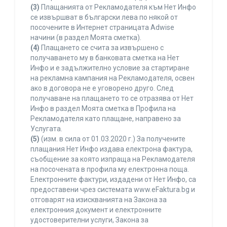
(3)
Плащанията от Рекламодателя към Нет Инфо
се извършват в български лева по някой от
посочените в Интернет страницата Adwise
начини (в раздел Моята сметка).
(4)
Плащането се счита за извършено с
получаването му в банковата сметка на Нет
Инфо и е задължително условие за стартиране
на рекламна кампания на Рекламодателя, освен
ако в договора не е уговорено друго. След
получаване на плащането то се отразява от Нет
Инфо в раздел Моята сметка в Профила на
Рекламодателя като плащане, направено за
Услугата.
(5)
(изм. в сила от 01.03.2020 г.) За получените
плащания Нет Инфо издава електрона фактура,
съобщение за която изпраща на Рекламодателя
на посочената в профила му електронна поща.
Електронните фактури, издадени от Нет Инфо, са
предоставени чрез системата www.eFaktura.bg и
отговарят на изискванията на Закона за
електронния документ и електронните
удостоверителни услуги, Закона за