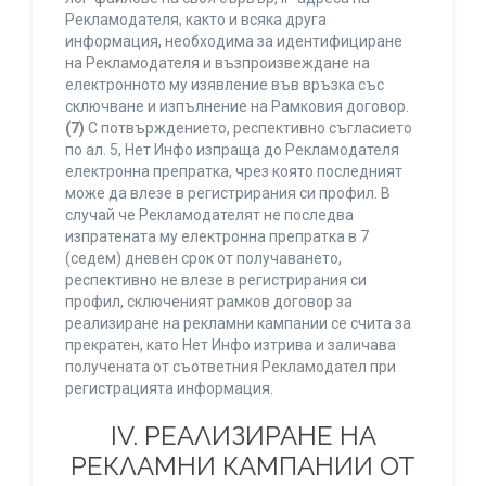
Рекламодателя, както и всяка друга
информация, необходима за идентифициране
на Рекламодателя и възпроизвеждане на
електронното му изявление във връзка със
сключване и изпълнение на Рамковия договор.
(7)
С потвърждението, респективно съгласието
по ал. 5, Нет Инфо изпраща до Рекламодателя
електронна препратка, чрез която последният
може да влезе в регистрирания си профил. В
случай че Рекламодателят не последва
изпратената му електронна препратка в 7
(седем) дневен срок от получаването,
респективно не влезе в регистрирания си
профил, сключеният рамков договор за
реализиране на рекламни кампании се счита за
прекратен, като Нет Инфо изтрива и заличава
получената от съответния Рекламодател при
регистрацията информация.
IV. РЕАЛИЗИРАНЕ НА
РЕКЛАМНИ КАМПАНИИ ОТ