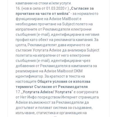
кампании на стоки и/или услуги.
16. (нов в сила от 01.03.2020 г.) „
Съгласие за
прочитане на части от мейла
“ - за нормалното
функциониране на Adwise MailBoost е
необходимо прочитане на Subject полето на
изпратените от Рекламодателя електронни
съобщения (e-mail), идентифицирани в неговия
профил като обект на рекламната кампания. За
целта, Рекламодателят дава изричното си
съгласие Услугата Adwise да анализира Subject
полетата на изпратени от него електронни
съобщения (e-mail), идентифицирани чрез
добавения от Рекламодателя в кампанията за
реализиране на Adwise Mailboost DKIM
идентификатор. За краткост в текста на
настоящите
Общите условия се използва
терминът Съгласие от Рекламодателя
.
17. „
Услугата Adwise/ Услугата
“ е осигурената
от Нет Инфо посредством Интернет страницата
Adwise възможност за Рекламодатели да
достъпват и ползват система за създаване,
излъчване, статистика и организация на