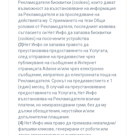
Рекламодателя бисквитки (cookies), които дават
възможност за възстановяване на информация
за Рекламодателя и за проследяване на
действията му. С приемането на тези Общи
условия от Рекламодателя, последният изявява
съгласието си Нет Инфо да запазва бисквитки
(cookies) на посочените устройства.
(3)
Нет Инфо си запазва правото да
преустановява предоставянето на Услугата,
след отправяне на предизвестие чрез
публикуване на съобщение в Интернет
страницата Adwise и/или чрез електронно
съобщение, изпратено до електронната поща на
Рекламодателя. Срокът на предизвестието е 1
(един) месец. В случай на преустановяване
предоставянето на Услугата, Нет Инфо
възстановява на Рекламодателя всички
платени, но неизразходвани суми, без да му
дължи обезщетения, неустойки и/или
допълнителни плащания.
(4)
Нет Инфо има право да премахва невалидни/
фалшиви кликове, генерирани от роботи или