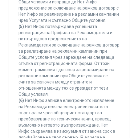
Общи условия и изпраща до Нет Инфо
предложение за сключване на рамков договор с
Нет Инфо за реализиране на рекламни кампании
чрез Услугата и съгласно Общите условия.
(5)
Нет Инфо потвърждава успешната
регистрация на Профила на Рекламодателя и
потвърждава предложението на
Рекламодателя за сключване на рамков договор
за реализиране на рекламни кампании при
Общите условия чрез зареждане на следваща
стъпка от регистрационната форма. От този
момент рамковият договор за реализиране на
рекламни кампании при Общите условия се
счита за сключен между страните и
отношенията между тях се уреждат от тези
Общи условия.
(6)
Нет Инфо записва електронното изявление
на Рекламодателя на електронен носител в
сървъра си чрез общоприет стандарт за
преобразуване по технически начин, правещ
възможно неговото възпроизвеждане. Нет
Инфо съхранява в изискуемия от закона срок в
лог-файлове на своя сървър, IP адреса на