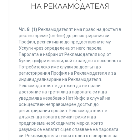
НА РЕКЛАМОДАТЕЛЯ
Чл. 8.
(1)
Рекламодателят има право на достъп в
реално време (on-line) до регистрирания си
Профил, респективно до предоставените му
Услуги чрез определена от него парола.
Паролата е избран от Рекламодателя код от
букви, цифри и знаци, който заедно с посоченото
Потребителско име служи за достъп до
регистрирания Профил на Рекламодателя и за
индивидуализиране на Рекламодателя.
Рекламодателят е длъжен да не прави
достояние на трети лица паролата си и да
уведомява незабавно Нет Инфо в случай на
осъществен неправомерен достъп до
регистрирания профил. Рекламодателят е
длъжен да полага всички грижи и да
предприема необходимите мерки, които
разумно се налагат с цел опазване на паролата
си. Рекламодателят носи пълна отговорност за