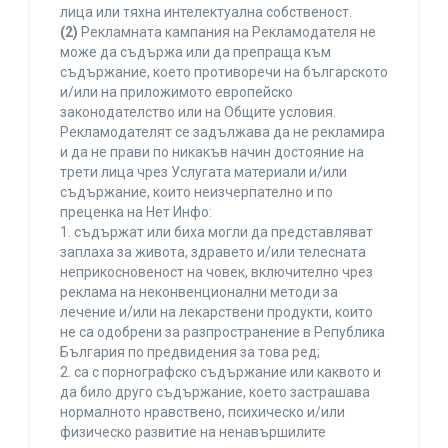
лица или тяхна интелектуална собственост.
(2)
Рекламната кампания на Рекламодателя не
може да съдържа или да препраща към
съдържание, което противоречи на българското
и/или на приложимото европейско
законодателство или на Общите условия.
Рекламодателят се задължава да не рекламира
и да не прави по никакъв начин достояние на
трети лица чрез Услугата материали и/или
съдържание, които неизчерпателно и по
преценка на Нет Инфо:
1. съдържат или биха могли да представляват
заплаха за живота, здравето и/или телесната
неприкосновеност на човек, включително чрез
реклама на неконвенционални методи за
лечение и/или на лекарствени продукти, които
не са одобрени за разпространение в Република
България по предвидения за това ред;
2. са с порнографско съдържание или каквото и
да било друго съдържание, което застрашава
нормалното нравствено, психическо и/или
физическо развитие на ненавършилите