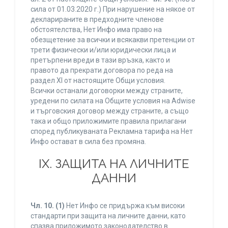
сила от 01.03.2020 г.) При нарушение на някое от
декларираните в предходните членове
обстоятелства, Нет Инфо има право на
обезщетение за всички и всякакви претенции от
трети физически и/или юридически лица и
претърпени вреди в тази връзка, както и
правото да прекрати договора по реда на
раздел XI от настоящите Общи условия.
Всички останали договорки между страните,
уредени по силата на Общите условия на Adwise
и търговския договор между страните, а също
така и общо приложимите правила прилагани
според публикуваната Рекламна тарифа на Нет
Инфо остават в сила без промяна.
IХ. ЗАЩИТА НА ЛИЧНИТЕ
ДАННИ
Чл. 10.
(1)
Нет Инфо се придържа към високи
стандарти при защита на личните данни, като
спазва приложимото законодателство в