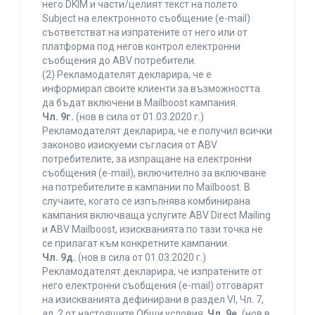
него DKIM и части/целият текст на полето
Subject на електронното съобщение (e-mail)
съответстват на изпратените от него или от
платформа под негов контрол електронни
съобщения до ABV потребители.
(2) Рекламодателят декларира, че е
информирал своите клиенти за възможността
да бъдат включени в Mailboost кампания.
Чл. 9г.
(нов в сила от 01.03.2020 г.)
Рекламодателят декларира, че е получил всички
законово изискуеми съгласия от ABV
потребителите, за изпращане на електронни
съобщения (e-mail), включително за включване
на потребителите в кампании по Mailboost. В
случаите, когато се изпълнява комбинирана
кампания включваща услугите ABV Direct Mailing
и ABV Mailboost, изискванията по тази точка не
се прилагат към конкретните кампании.
Чл. 9д.
(нов в сила от 01.03.2020 г.)
Рекламодателят декларира, че изпратените от
него електронни съобщения (e-mail) отговарят
на изискванията дефинирани в раздел VI, Чл. 7,
ал. 2 от настоящите Общи условия.
Чл. 9е.
(нов в