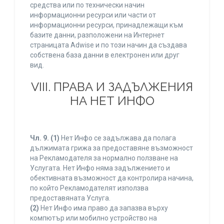
средства или по технически начин
информационни ресурси или части от
информационни ресурси, принадлежащи към
базите данни, разположени на Интернет
страницата Adwise и по този начин да създава
собствена база данни в електронен или друг
вид.
VIII. ПРАВА И ЗАДЪЛЖЕНИЯ
НА НЕТ ИНФО
Чл. 9.
(1)
Нет Инфо се задължава да полага
дължимата грижа за предоставяне възможност
на Рекламодателя за нормално ползване на
Услугата. Нет Инфо няма задължението и
обективната възможност да контролира начина,
по който Рекламодателят използва
предоставяната Услуга.
(2)
Нет Инфо има право да запазва върху
компютър или мобилно устройство на