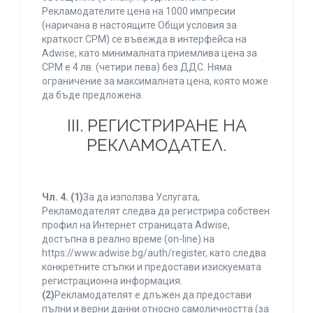
Рекламодателите цена на 1000 импресии
(наричана в настоящите Общи условия за
краткост CPM) се въвежда в интерфейса на
Adwise, като минималната приемлива цена за
CPM е 4 лв. (четири лева) без ДДС. Няма
ограничение за максималната цена, която може
да бъде предложена.
ІІІ. РЕГИСТРИРАНЕ НА
РЕКЛАМОДАТЕЛ.
Чл. 4.
(1)
За да използва Услугата,
Рекламодателят следва да регистрира собствен
профил на Интернет страницата Adwise,
достъпна в реално време (on-line) на
https://www.adwise.bg/auth/register, като следва
конкретните стъпки и предостави изискуемата
регистрационна информация.
(2)
Рекламодателят е длъжен да предостави
пълни и верни данни относно самоличността (за