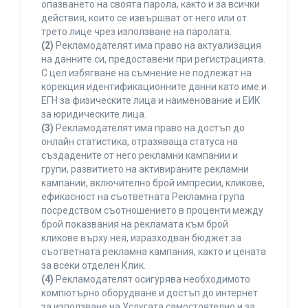
опазването на своята парола, както и за всички
действия, които се извършват от него или от
трето лице чрез използване на паролата.
(2)
Рекламодателят има право на актуализация
на данните си, предоставени при регистрацията.
С цел избягване на съмнение не подлежат на
корекция идентификационните данни като име и
ЕГН за физическите лица и наименование и ЕИК
за юридическите лица.
(3)
Рекламодателят има право на достъп до
онлайн статистика, отразяваща статуса на
създадените от него рекламни кампании и
групи, развитието на активираните рекламни
кампании, включително брой импресии, кликове,
ефикасност на съответната Рекламна група
посредством съотношението в проценти между
брой показвания на рекламата към брой
кликове върху нея, изразходван бюджет за
съответната рекламна кампания, както и цената
за всеки отделен Клик.
(4)
Рекламодателят осигурява необходимото
компютърно оборудване и достъп до интернет
за използване на Услугата самостоятелно и за