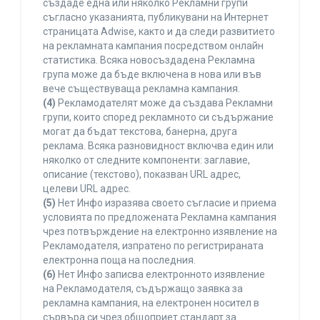
създаде една или няколко Рекламни групи
съгласно указанията, публикувани на Интернет
страницата Adwise, както и да следи развитието
на рекламната кампания посредством онлайн
статистика. Всяка новосъздадена Рекламна
група може да бъде включена в нова или във
вече съществуваща рекламна кампания.
(4)
Рекламодателят може да създава Рекламни
групи, които според рекламното си съдържание
могат да бъдат текстова, банерна, друга
реклама. Всяка разновидност включва един или
няколко от следните компоненти: заглавие,
описание (текстово), показван URL адрес,
целеви URL адрес.
(5)
Нет Инфо изразява своето съгласие и приема
условията по предложената Рекламна кампания
чрез потвърждение на електронно изявление на
Рекламодателя, изпратено по регистрираната
електронна поща на последния.
(6)
Нет Инфо записва електронното изявление
на Рекламодателя, съдържащо заявка за
рекламна кампания, на електронен носител в
сървъра си чрез общоприет стандарт за