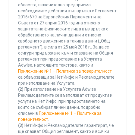
областта, включително предприема
необходимите действия във връзка с Регламент
2016/679 на Европейския Парламент и на
Съвета от 27 април 2016 година относно
защитата на физическите лица във връзка с
обработването на лични данни и относно
свободното движение на такива данни („Общ
регламент“), в сила от 25 май 2018 г.. За да се
осигури придържане към и спазване на Общия
регламент при предоставяне на Услугата
Adwise, настоящите текстове, както и
Приложение № 1 – Политика за поверителност
са обвързващи за Нет Инфо и Рекламодателите
при използване на Услугата.
(2)
При използване на Услугата Adwise
Рекламодателите се възползват от продукти и
услуги на Нет Инфо, при предоставянето на
които се събират лични данни, подробно
описани в
Приложение № 1 – Политика за
поверителност
.
(3)
Нет Инфо и Рекламодателите гарантират, че
ще спазват Общия регламент, както и всички