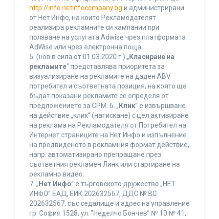
http://info.netinfocompany.bg
и администрирани
от Нет Инфо, на които Рекламодателят
реализира рекламните си кампании при
ползване на услугата Adwise чрез платформата
AdWise или чрез електронна поща.
5. (нов в сила от 01.03.2020 г.) „
Класиране на
рекламите
“ представлява приоритета за
визуализиране на рекламите на даден ABV
потребител и съответната позиция, на която ще
бъдат показани рекламите се определя от
предложението за CPM. 6. „
Клик
” е извършване
на действие „клик“ (натискане) с цел активиране
на реклама на Рекламодателя от Потребител на
Интернет страниците на Нет Инфо и изпълнение
на предвиденото в рекламния формат действие,
напр. автоматизирано препращане през
съответния рекламен Линк или стартиране на
рекламно видео.
7. „
Нет Инфо
” е търговското дружество „НЕТ
ИНФО” ЕАД, ЕИК 202632567, ДДС № BG
202632567, със седалище и адрес на управление
гр. София 1528, ул. ”Неделчо Бончев” № 10 № 41,