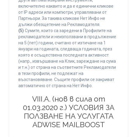
други автоматизирани инструменти,
включително каквито и да е единични кликове
от IP адреси или компютри, управлявани от
Партньори. За такива кликове Нет Инфо не
дължи обезщетение на Рекламодателя.
(5)
Сумите, които са заредени в Профилите на
рекламодатели и неизползвани в продължение
на 5 (пет) години, считано от изтичане на 1
януари на годината, следваща годината, през
която е осъществена последната активност
(напр., извършване на Клик, зареждане на сума
и т.н.) от страна на съответните Рекламодатели
в тези профили, не подлежат на
възстановяване. Същите профили се закриват
автоматично от страна на Нет Инфо.
VIII.A. (нов в сила от
01.03.2020 г.) УСЛОВИЯ ЗА
ПОЛЗВАНЕ НА УСЛУГАТА
ADWISE MAILBOOST