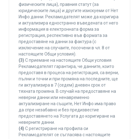
физическите лица), правния статут (за
юридическите лица) и другите изискуеми от Нет
Инфо данни. Рекламодателят може да коригира
и актуализира едностранно въведената от него
информация в електронната форма за
регистрация, респективно във формата за
предоставяне на данни за фактура (с
изключение на случаите, посочени в чл. 8 от
настоящите Общи условия).
(3)
С приемане на настоящите Общи условия
Рекламодателят гарантира, че данните, които
предоставя в процеса на регистрация, са верни,
пълни и точни и при промяна на последните, ще
ги актуализира в 7 (седем) дневен срок от
тяхната промяна. В случай на предоставяне на
неверни данни или ненавременно
актуализиране на същите, Нет Инфо има право
да спре незабавно и без предизвестие
предоставянето на Услугата до коригиране на
неверните данни.
(4)
С регистриране на профила си
Рекламодателят се съгласява с настоящите