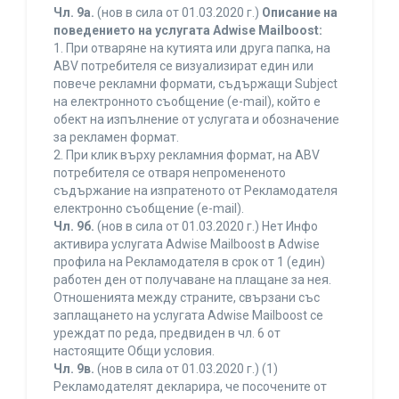
Чл. 9а.
(нов в сила от 01.03.2020 г.)
Описание на
поведението на услугата Adwise Mailboost:
1. При отваряне на кутията или друга папка, на
ABV потребителя се визуализират един или
повече рекламни формати, съдържащи Subject
на електронното съобщение (e-mail), който е
обект на изпълнение от услугата и обозначение
за рекламен формат.
2. При клик върху рекламния формат, на ABV
потребителя се отваря непромененото
съдържание на изпратеното от Рекламодателя
електронно съобщение (e-mail).
Чл. 9б.
(нов в сила от 01.03.2020 г.) Нет Инфо
активира услугата Adwise Mailboost в Adwise
профила на Рекламодателя в срок от 1 (един)
работен ден от получаване на плащане за нея.
Отношенията между страните, свързани със
заплащането на услугата Adwise Mailboost се
уреждат по реда, предвиден в чл. 6 от
настоящите Общи условия.
Чл. 9в.
(нов в сила от 01.03.2020 г.) (1)
Рекламодателят декларира, че посочените от