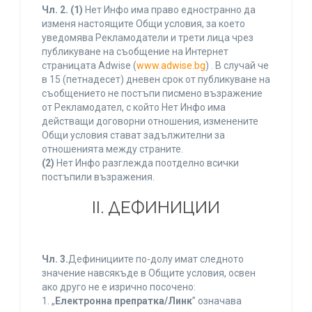
Чл. 2.
(1)
Нет Инфо има право едностранно да
изменя настоящите Общи условия, за което
уведомява Рекламодатели и трети лица чрез
публикуване на съобщение на Интернет
страницата Adwise (
www.adwise.bg
) . В случай че
в 15 (петнадесет) дневен срок от публикуване на
съобщението не постъпи писмено възражение
от Рекламодател, с който Нет Инфо има
действащи договорни отношения, изменените
Общи условия стават задължителни за
отношенията между страните.
(2)
Нет Инфо разглежда поотделно всички
постъпили възражения.
ІІ. ДЕФИНИЦИИ
Чл. 3.
Дефинициите по-долу имат следното
значение навсякъде в Общите условия, освен
ако друго не е изрично посочено:
1. „
Електронна препратка/Линк
” означава