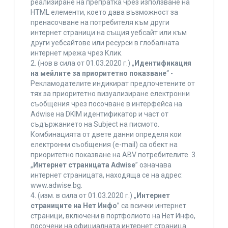
реализиране на препратка чрез използване на
HTML елементи, което дава възможност за
пренасочване на потребителя към други
интернет страници на същия уебсайт или към
други уебсайтове или ресурси в глобалната
интернет мрежа чрез Клик.
2. (нов в сила от 01.03.2020 г.) „
Идентификация
на мейлите за приоритетно показване
“ -
Рекламодателите индикират предпочетените от
тях за приоритетно визуализиране електронни
съобщения чрез посочване в интерфейса на
Adwise на DKIM идентификатор и част от
съдържанието на Subject на писмото.
Комбинацията от двете данни определя кои
електронни съобщения (e-mail) са обект на
приоритетно показване на ABV потребителите. 3.
„
Интернет страницата Adwise
” означава
интернет страницата, находяща се на адрес:
www.adwise.bg.
4. (изм. в сила от 01.03.2020 г.) „
Интернет
страниците на Нет Инфо
” са всички интернет
страници, включени в портфолиото на Нет Инфо,
посочени на официалната интернет страница