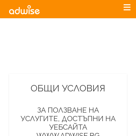
Уважаеми рекламодатели, с настоящото съобщение
бихме искали да Ви уведомим, че „Нет Инфо“ ЕАД (
„Нет
Инфо“
)
прекратява услугата Adwise
считано от
01.01.2026
г
.
За повече информация, натиснете
тук.
ОБЩИ УСЛОВИЯ
ЗА ПОЛЗВАНЕ НА
УСЛУГИТЕ, ДОСТЪПНИ НА
УЕБСАЙТА
WWW.ADWISE.BG