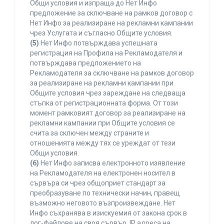
Общи условия и изпраща до Нет Инфо
предложение за сключване на рамков договор с
Нет Инфо за реализиране на рекламни кампании
чрез Услугата и съгласно Общите условия.
(5)
Нет Инфо потвърждава успешната
регистрация на Профила на Рекламодателя и
потвърждава предложението на
Рекламодателя за сключване на рамков договор
за реализиране на рекламни кампании при
Общите условия чрез зареждане на следваща
стъпка от регистрационната форма. От този
момент рамковият договор за реализиране на
рекламни кампании при Общите условия се
счита за сключен между страните и
отношенията между тях се уреждат от тези
Общи условия.
(6)
Нет Инфо записва електронното изявление
на Рекламодателя на електронен носител в
сървъра си чрез общоприет стандарт за
преобразуване по технически начин, правещ
възможно неговото възпроизвеждане. Нет
Инфо съхранява в изискуемия от закона срок в
лог-файлове на своя сървър, IP адреса на