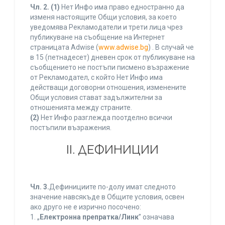
Чл. 2.
(1)
Нет Инфо има право едностранно да
изменя настоящите Общи условия, за което
уведомява Рекламодатели и трети лица чрез
публикуване на съобщение на Интернет
страницата Adwise (
www.adwise.bg
) . В случай че
в 15 (петнадесет) дневен срок от публикуване на
съобщението не постъпи писмено възражение
от Рекламодател, с който Нет Инфо има
действащи договорни отношения, изменените
Общи условия стават задължителни за
отношенията между страните.
(2)
Нет Инфо разглежда поотделно всички
постъпили възражения.
ІІ. ДЕФИНИЦИИ
Чл. 3.
Дефинициите по-долу имат следното
значение навсякъде в Общите условия, освен
ако друго не е изрично посочено:
1. „
Електронна препратка/Линк
” означава