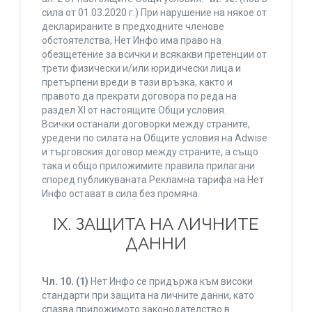
сила от 01.03.2020 г.) При нарушение на някое от
декларираните в предходните членове
обстоятелства, Нет Инфо има право на
обезщетение за всички и всякакви претенции от
трети физически и/или юридически лица и
претърпени вреди в тази връзка, както и
правото да прекрати договора по реда на
раздел XI от настоящите Общи условия.
Всички останали договорки между страните,
уредени по силата на Общите условия на Adwise
и търговския договор между страните, а също
така и общо приложимите правила прилагани
според публикуваната Рекламна тарифа на Нет
Инфо остават в сила без промяна.
IХ. ЗАЩИТА НА ЛИЧНИТЕ
ДАННИ
Чл. 10.
(1)
Нет Инфо се придържа към високи
стандарти при защита на личните данни, като
спазва приложимото законодателство в