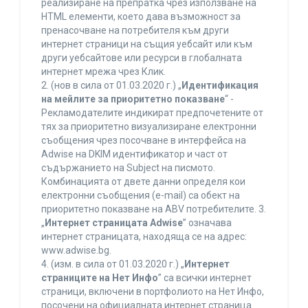
реализиране на препратка чрез използване на
HTML елементи, което дава възможност за
пренасочване на потребителя към други
интернет страници на същия уебсайт или към
други уебсайтове или ресурси в глобалната
интернет мрежа чрез Клик.
2. (нов в сила от 01.03.2020 г.) „
Идентификация
на мейлите за приоритетно показване
“ -
Рекламодателите индикират предпочетените от
тях за приоритетно визуализиране електронни
съобщения чрез посочване в интерфейса на
Adwise на DKIM идентификатор и част от
съдържанието на Subject на писмото.
Комбинацията от двете данни определя кои
електронни съобщения (e-mail) са обект на
приоритетно показване на ABV потребителите. 3.
„
Интернет страницата Adwise
” означава
интернет страницата, находяща се на адрес:
www.adwise.bg.
4. (изм. в сила от 01.03.2020 г.) „
Интернет
страниците на Нет Инфо
” са всички интернет
страници, включени в портфолиото на Нет Инфо,
посочени на официалната интернет страница