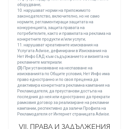
оборудване;
10. нарушават норми на приложимото
законодателство, включително, но не само
нормите, регламентиращи защитата на
конкуренцията, защита правата на
потребителите, както и правилата на реклама на
конкретните продукти и/или услуги;
11. нарушават креативните изисквания на
Услугата Adwise, дефинирани в Изисквания на
Нет Инфо ЕАД към съдържанието и визията на
рекламните материали.
(3)
При установяване на неспазване на
изискванията по Общите условия, Нет Инфо има
право едностранно и по своя преценка да
деактивира конкретната рекламна кампания на
Рекламодателя, да преустанови достъпа на
последния до нея или едностранно да прекрати
рамковия договор за реализиране на рекламни
кампании, респективно да заличи Профила на
Рекламодателя от Интернет страницата Adwise.
VII. ПРАВА И ЗАДЪЛЖЕНИЯ