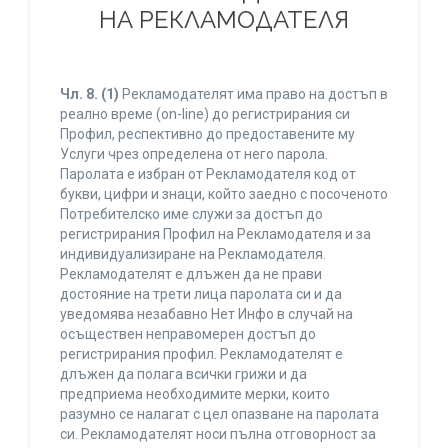
НА РЕКЛАМОДАТЕЛЯ
Чл. 8.
(1)
Рекламодателят има право на достъп в
реално време (on-line) до регистрирания си
Профил, респективно до предоставените му
Услуги чрез определена от него парола.
Паролата е избран от Рекламодателя код от
букви, цифри и знаци, който заедно с посоченото
Потребителско име служи за достъп до
регистрирания Профил на Рекламодателя и за
индивидуализиране на Рекламодателя.
Рекламодателят е длъжен да не прави
достояние на трети лица паролата си и да
уведомява незабавно Нет Инфо в случай на
осъществен неправомерен достъп до
регистрирания профил. Рекламодателят е
длъжен да полага всички грижи и да
предприема необходимите мерки, които
разумно се налагат с цел опазване на паролата
си. Рекламодателят носи пълна отговорност за