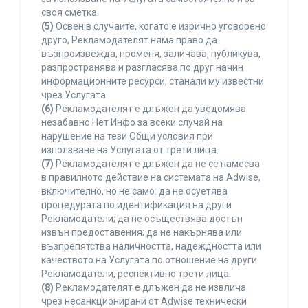
своя сметка.
(5)
Освен в случаите, когато е изрично уговорено
друго, Рекламодателят няма право да
възпроизвежда, променя, заличава, публикува,
разпространява и разгласява по друг начин
информационните ресурси, станали му известни
чрез Услугата.
(6)
Рекламодателят е длъжен да уведомява
незабавно Нет Инфо за всеки случай на
нарушение на тези Общи условия при
използване на Услугата от трети лица.
(7)
Рекламодателят е длъжен да не се намесва
в правилното действие на системата на Adwise,
включително, но не само: да не осуетява
процедурата по идентификация на други
Рекламодатели; да не осъществява достъп
извън предоставения; да не накърнява или
възпрепятства наличността, надеждността или
качеството на Услугата по отношение на други
Рекламодатели, респективно трети лица.
(8)
Рекламодателят е длъжен да не извлича
чрез несанкционирани от Adwise технически