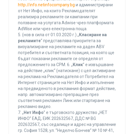
http://info.netinfocompany.bg
и администрирани
от Нет Инфо, на които Рекламодателят
реализира рекламните си кампании при
ползване на услугата Adwise чрез платформата
AdWise или чрез електронна поща.
5. (нов в сила от 01.03.2020 г.) „
Класиране на
рекламите
“ представлява приоритета за
визуализиране на рекламите на даден ABV
потребител и съответната позиция, на която ще
бъдат показани рекламите се определя от
предложението за CPM. 6. „
Клик
” е извършване
на действие „клик“ (натискане) с цел активиране
на реклама на Рекламодателя от Потребител на
Интернет страниците на Нет Инфо и изпълнение
на предвиденото в рекламния формат действие,
напр. автоматизирано препращане през
съответния рекламен Линк или стартиране на
рекламно видео.
7. „
Нет Инфо
” е търговското дружество „НЕТ
ИНФО” ЕАД, ЕИК 202632567, ДДС № BG
202632567, със седалище и адрес на управление
гр. София 1528, ул. ”Неделчо Бончев” № 10 № 41,