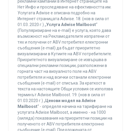
рекламни кампании в Интернет страниците на
Нет Инфо и проследяване на ефективността им.
Услугата Adwise е описана подробно на
Интернет страницата Adwise. 18. (нов в сила от
01.03..2020 г.) „
Услуга Adwise Mailboost
“
(Популяризиране на e-mail) е услуга, която дава
възможност на Рекламодателите изпратени от
тях и получени от ABV потребител електронни
съобщения (e-mail) да бъдат приоритетно
визуализирани в Кутиите на ABV потребителите.
Приоритетното визуализиране се извършва в
специални рекламни позиции, разположени в
горната част на визуалното поле на ABV
потребителя и над всички останали електронни
съобщения (e-mail) от списъка. За краткост в
текста на настоящите Общи условия се използва
терминът Adwise Mailboost. 19. (нов в сила от
01.03.2020 г.) „
Ценови модел на Adwise
Mailboost
“ - определя начина на тарифиране на
услугата Adwise Mailboost, а именно - на 1000
(хиляда) показвания на приоритетни позиции на
полученото от ABV потребителя електронно
съобщение (e-mail). Предложената от