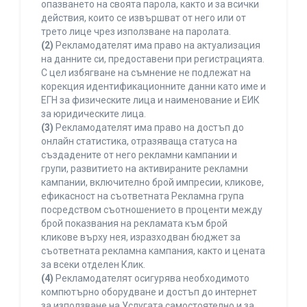
опазването на своята парола, както и за всички
действия, които се извършват от него или от
трето лице чрез използване на паролата.
(2)
Рекламодателят има право на актуализация
на данните си, предоставени при регистрацията.
С цел избягване на съмнение не подлежат на
корекция идентификационните данни като име и
ЕГН за физическите лица и наименование и ЕИК
за юридическите лица.
(3)
Рекламодателят има право на достъп до
онлайн статистика, отразяваща статуса на
създадените от него рекламни кампании и
групи, развитието на активираните рекламни
кампании, включително брой импресии, кликове,
ефикасност на съответната Рекламна група
посредством съотношението в проценти между
брой показвания на рекламата към брой
кликове върху нея, изразходван бюджет за
съответната рекламна кампания, както и цената
за всеки отделен Клик.
(4)
Рекламодателят осигурява необходимото
компютърно оборудване и достъп до интернет
за използване на Услугата самостоятелно и за