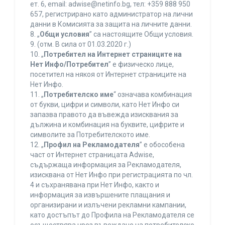
ет. 6, еmail: adwise@netinfo.bg, тел: +359 888 950
657, регистрирано като администратор на лични
данни в Комисията за защита на личните данни.
8. „
Общи условия
” са настоящите Общи условия.
9. (отм. В сила от 01.03.2020 г.)
10. „
Потребител на Интернет страниците на
Нет Инфо/Потребител
” е физическо лице,
посетител на някоя от Интернет страниците на
Нет Инфо.
11. „
Потребителско име
“ означава комбинация
от букви, цифри и символи, като Нет Инфо си
запазва правото да въвежда изисквания за
дължина и комбинация на буквите, цифрите и
символите за Потребителското име.
12. „
Профил на Рекламодателя
” е обособена
част от Интернет страницата Adwise,
съдържаща информация за Рекламодателя,
изисквана от Нет Инфо при регистрацията по чл.
4 и съхранявана при Нет Инфо, както и
информация за извършените плащания и
организирани и излъчени рекламни кампании,
като достъпът до Профила на Рекламодателя се