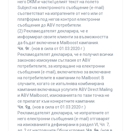
него DKIM и части/целият текст на полето
Subject на електронното съобщение (e-mail)
съответстват на изпратените от него или от
платформа под негов контрол електронни
съобщения до ABV потребители.
(2) Рекламодателят декларира, че е
информирал своите клиенти за възможността
да бъдат включени в Mailboost кампания.
Чл. 9г.
(нов в сила от 01.03.2020 г.)
Рекламодателят декларира, че е получил всички
законово изискуеми съгласия от ABV
потребителите, за изпращане на електронни
съобщения (e-mail), включително за включване
на потребителите в кампании по Mailboost. В
случаите, когато се изпълнява комбинирана
кампания включваща услугите ABV Direct Mailing
и ABV Mailboost, изискванията по тази точка не
се прилагат към конкретните кампании.
Чл. 9д.
(нов в сила от 01.03.2020 г.)
Рекламодателят декларира, че изпратените от
него електронни съобщения (e-mail) отговарят
на изискванията дефинирани в раздел VI, Чл. 7,
ал. 2 от настоящите Общи условия.
Чл. 9е.
(нов в