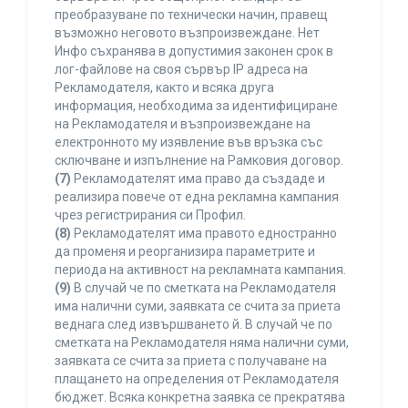
преобразуване по технически начин, правещ
възможно неговото възпроизвеждане. Нет
Инфо съхранява в допустимия законен срок в
лог-файлове на своя сървър IP адреса на
Рекламодателя, както и всяка друга
информация, необходима за идентифициране
на Рекламодателя и възпроизвеждане на
електронното му изявление във връзка със
сключване и изпълнение на Рамковия договор.
(7)
Рекламодателят има право да създаде и
реализира повече от една рекламна кампания
чрез регистрирания си Профил.
(8)
Рекламодателят има правото едностранно
да променя и реорганизира параметрите и
периода на активност на рекламната кампания.
(9)
В случай че по сметката на Рекламодателя
има налични суми, заявката се счита за приета
веднага след извършването й. В случай че по
сметката на Рекламодателя няма налични суми,
заявката се счита за приета с получаване на
плащането на определения от Рекламодателя
бюджет. Всяка конкретна заявка се прекратява