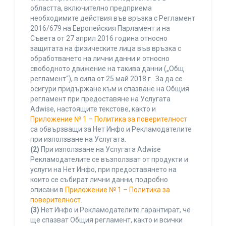
областта, включително предприема
необходимите действия във връзка с Регламент
2016/679 на Европейския Парламент и на
Съвета от 27 април 2016 година относно
защитата на физическите лица във връзка с
обработването на лични данни и относно
свободното движение на такива данни („Общ
регламент“), в сила от 25 май 2018 г.. За да се
осигури придържане към и спазване на Общия
регламент при предоставяне на Услугата
Adwise, настоящите текстове, както и
Приложение № 1 – Политика за поверителност
са обвързващи за Нет Инфо и Рекламодателите
при използване на Услугата.
(2)
При използване на Услугата Adwise
Рекламодателите се възползват от продукти и
услуги на Нет Инфо, при предоставянето на
които се събират лични данни, подробно
описани в
Приложение № 1 – Политика за
поверителност
.
(3)
Нет Инфо и Рекламодателите гарантират, че
ще спазват Общия регламент, както и всички