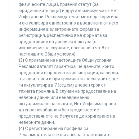
физическите лица), правния статут (за
юридическите лица) и другите изискуеми от Нет
Инфо данни. Рекламодателят може да коригира
и актуализира едностранно въведената от него
информация в електронната форма за
регистрация, респективно във формата за
предоставяне на данни за фактура (с
изключение на случаите, посочени в чл. 8 от
настоящите Общи условия).
(3)
С приемане на настоящите Общи условия
Рекламодателят гарантира, че данните, които
предоставя в процеса на регистрация, са верни,
пълни и точни и при промяна на последните, ще
ги актуализира в 7 (седем) дневен срок от
тяхната промяна. В случай на предоставяне на
неверни данни или ненавременно
актуализиране на същите, Нет Инфо има право
да спре незабавно и без предизвестие
предоставянето на Услугата до коригиране на
неверните данни.
(4)
С регистриране на профила си
Рекламодателят се съгласява с настоящите