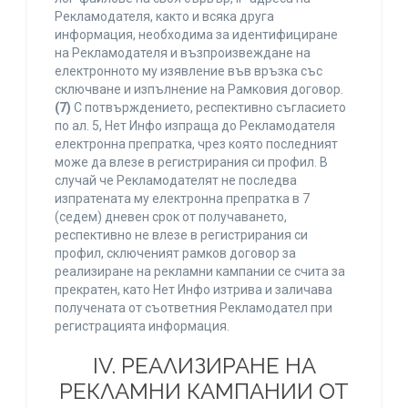
Рекламодателя, както и всяка друга
информация, необходима за идентифициране
на Рекламодателя и възпроизвеждане на
електронното му изявление във връзка със
сключване и изпълнение на Рамковия договор.
(7)
С потвърждението, респективно съгласието
по ал. 5, Нет Инфо изпраща до Рекламодателя
електронна препратка, чрез която последният
може да влезе в регистрирания си профил. В
случай че Рекламодателят не последва
изпратената му електронна препратка в 7
(седем) дневен срок от получаването,
респективно не влезе в регистрирания си
профил, сключеният рамков договор за
реализиране на рекламни кампании се счита за
прекратен, като Нет Инфо изтрива и заличава
получената от съответния Рекламодател при
регистрацията информация.
IV. РЕАЛИЗИРАНЕ НА
РЕКЛАМНИ КАМПАНИИ ОТ