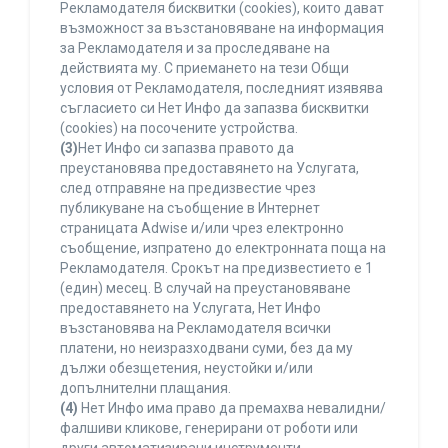
Рекламодателя бисквитки (cookies), които дават
възможност за възстановяване на информация
за Рекламодателя и за проследяване на
действията му. С приемането на тези Общи
условия от Рекламодателя, последният изявява
съгласието си Нет Инфо да запазва бисквитки
(cookies) на посочените устройства.
(3)
Нет Инфо си запазва правото да
преустановява предоставянето на Услугата,
след отправяне на предизвестие чрез
публикуване на съобщение в Интернет
страницата Adwise и/или чрез електронно
съобщение, изпратено до електронната поща на
Рекламодателя. Срокът на предизвестието е 1
(един) месец. В случай на преустановяване
предоставянето на Услугата, Нет Инфо
възстановява на Рекламодателя всички
платени, но неизразходвани суми, без да му
дължи обезщетения, неустойки и/или
допълнителни плащания.
(4)
Нет Инфо има право да премахва невалидни/
фалшиви кликове, генерирани от роботи или