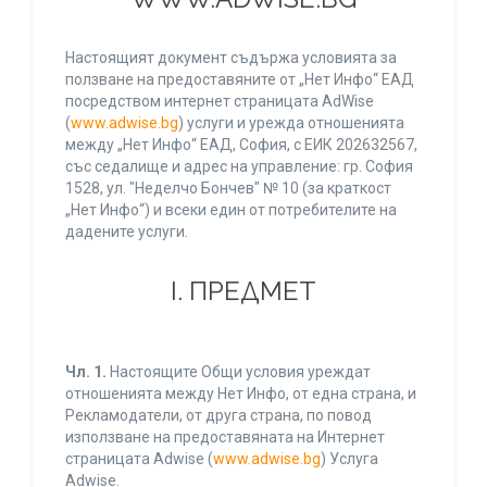
Настоящият документ съдържа условията за
ползване на предоставяните от „Нет Инфо“ ЕАД
посредством интернет страницата AdWise
(
www.adwise.bg
) услуги и урежда отношенията
между „Нет Инфо“ ЕАД, София, с ЕИК 202632567,
със седалище и адрес на управление: гр. София
1528, ул. "Неделчо Бончев" № 10 (за краткост
„Нет Инфо“) и всеки един от потребителите на
дадените услуги.
І. ПРЕДМЕТ
Чл. 1.
Настоящите Общи условия уреждат
отношенията между Нет Инфо, от една страна, и
Рекламодатели, от друга страна, по повод
използване на предоставяната на Интернет
страницата Adwise (
www.adwise.bg
) Услуга
Adwise.