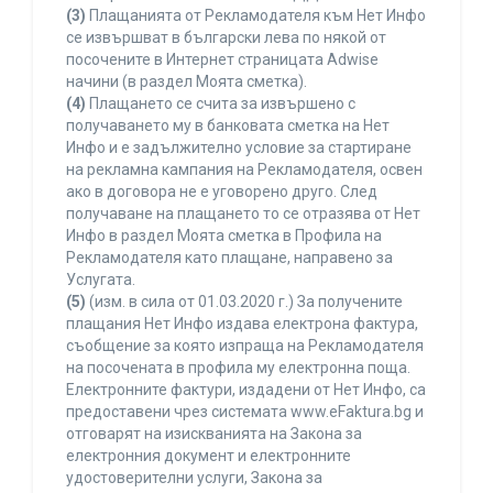
(3)
Плащанията от Рекламодателя към Нет Инфо
се извършват в български лева по някой от
посочените в Интернет страницата Adwise
начини (в раздел Моята сметка).
(4)
Плащането се счита за извършено с
получаването му в банковата сметка на Нет
Инфо и е задължително условие за стартиране
на рекламна кампания на Рекламодателя, освен
ако в договора не е уговорено друго. След
получаване на плащането то се отразява от Нет
Инфо в раздел Моята сметка в Профила на
Рекламодателя като плащане, направено за
Услугата.
(5)
(изм. в сила от 01.03.2020 г.) За получените
плащания Нет Инфо издава електрона фактура,
съобщение за която изпраща на Рекламодателя
на посочената в профила му електронна поща.
Електронните фактури, издадени от Нет Инфо, са
предоставени чрез системата www.eFaktura.bg и
отговарят на изискванията на Закона за
електронния документ и електронните
удостоверителни услуги, Закона за