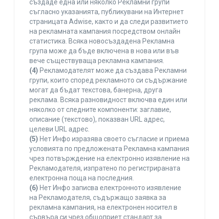
създаде една или няколко Рекламни групи
съгласно указанията, публикувани на Интернет
страницата Adwise, както и да следи развитието
на рекламната кампания посредством онлайн
статистика. Всяка новосъздадена Рекламна
група може да бъде включена в нова или във
вече съществуваща рекламна кампания.
(4)
Рекламодателят може да създава Рекламни
групи, които според рекламното си съдържание
могат да бъдат текстова, банерна, друга
реклама. Всяка разновидност включва един или
няколко от следните компоненти: заглавие,
описание (текстово), показван URL адрес,
целеви URL адрес.
(5)
Нет Инфо изразява своето съгласие и приема
условията по предложената Рекламна кампания
чрез потвърждение на електронно изявление на
Рекламодателя, изпратено по регистрираната
електронна поща на последния.
(6)
Нет Инфо записва електронното изявление
на Рекламодателя, съдържащо заявка за
рекламна кампания, на електронен носител в
сървъра си чрез общоприет стандарт за