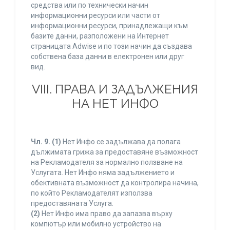
средства или по технически начин
информационни ресурси или части от
информационни ресурси, принадлежащи към
базите данни, разположени на Интернет
страницата Adwise и по този начин да създава
собствена база данни в електронен или друг
вид.
VIII. ПРАВА И ЗАДЪЛЖЕНИЯ
НА НЕТ ИНФО
Чл. 9.
(1)
Нет Инфо се задължава да полага
дължимата грижа за предоставяне възможност
на Рекламодателя за нормално ползване на
Услугата. Нет Инфо няма задължението и
обективната възможност да контролира начина,
по който Рекламодателят използва
предоставяната Услуга.
(2)
Нет Инфо има право да запазва върху
компютър или мобилно устройство на