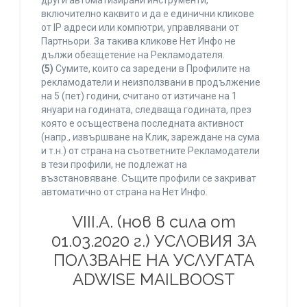
други автоматизирани инструменти,
включително каквито и да е единични кликове
от IP адреси или компютри, управлявани от
Партньори. За такива кликове Нет Инфо не
дължи обезщетение на Рекламодателя.
(5)
Сумите, които са заредени в Профилите на
рекламодатели и неизползвани в продължение
на 5 (пет) години, считано от изтичане на 1
януари на годината, следваща годината, през
която е осъществена последната активност
(напр., извършване на Клик, зареждане на сума
и т.н.) от страна на съответните Рекламодатели
в тези профили, не подлежат на
възстановяване. Същите профили се закриват
автоматично от страна на Нет Инфо.
VIII.A. (нов в сила от
01.03.2020 г.) УСЛОВИЯ ЗА
ПОЛЗВАНЕ НА УСЛУГАТА
ADWISE MAILBOOST