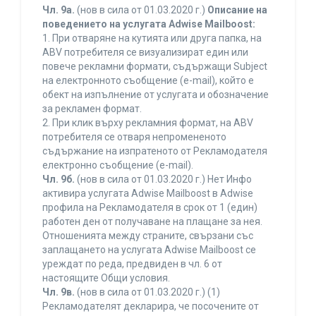
Чл. 9а.
(нов в сила от 01.03.2020 г.)
Описание на
поведението на услугата Adwise Mailboost:
1. При отваряне на кутията или друга папка, на
ABV потребителя се визуализират един или
повече рекламни формати, съдържащи Subject
на електронното съобщение (e-mail), който е
обект на изпълнение от услугата и обозначение
за рекламен формат.
2. При клик върху рекламния формат, на ABV
потребителя се отваря непромененото
съдържание на изпратеното от Рекламодателя
електронно съобщение (e-mail).
Чл. 9б.
(нов в сила от 01.03.2020 г.) Нет Инфо
активира услугата Adwise Mailboost в Adwise
профила на Рекламодателя в срок от 1 (един)
работен ден от получаване на плащане за нея.
Отношенията между страните, свързани със
заплащането на услугата Adwise Mailboost се
уреждат по реда, предвиден в чл. 6 от
настоящите Общи условия.
Чл. 9в.
(нов в сила от 01.03.2020 г.) (1)
Рекламодателят декларира, че посочените от