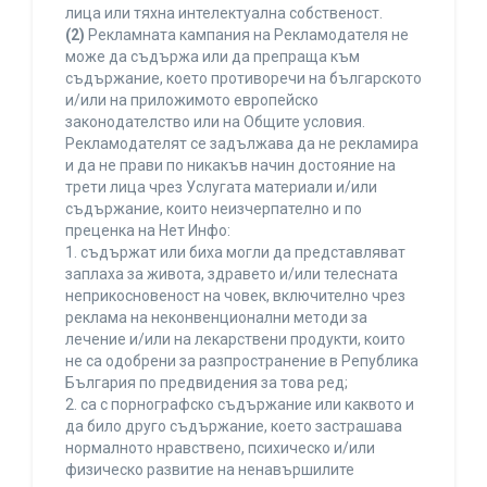
лица или тяхна интелектуална собственост.
(2)
Рекламната кампания на Рекламодателя не
може да съдържа или да препраща към
съдържание, което противоречи на българското
и/или на приложимото европейско
законодателство или на Общите условия.
Рекламодателят се задължава да не рекламира
и да не прави по никакъв начин достояние на
трети лица чрез Услугата материали и/или
съдържание, които неизчерпателно и по
преценка на Нет Инфо:
1. съдържат или биха могли да представляват
заплаха за живота, здравето и/или телесната
неприкосновеност на човек, включително чрез
реклама на неконвенционални методи за
лечение и/или на лекарствени продукти, които
не са одобрени за разпространение в Република
България по предвидения за това ред;
2. са с порнографско съдържание или каквото и
да било друго съдържание, което застрашава
нормалното нравствено, психическо и/или
физическо развитие на ненавършилите