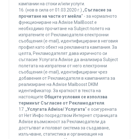
кампании на стоки и/или услуги.
16. (нов в сила от 01.03.2020 г.) „
Съгласие за
прочитане на части от мейла
“ - за нормалното
функциониране на Adwise MailBoost е
необходимо прочитане на Subject полето на
изпратените от Рекламодателя електронни
съобщения (e-mail), идентифицирани в неговия
профил като обект на рекламната кампания. За
целта, Рекламодателят дава изричното си
съгласие Услугата Adwise да анализира Subject
полетата на изпратени от него електронни
съобщения (e-mail), идентифицирани чрез
добавения от Рекламодателя в кампанията за
реализиране на Adwise Mailboost DKIM
идентификатор. За краткост в текста на
настоящите
Общите условия се използва
терминът Съгласие от Рекламодателя
.
17. „
Услугата Adwise/ Услугата
“ е осигурената
от Нет Инфо посредством Интернет страницата
Adwise възможност за Рекламодатели да
достъпват и ползват система за създаване,
излъчване, статистика и организация на