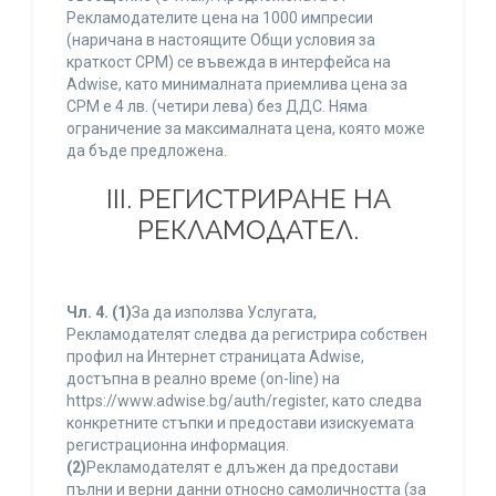
Рекламодателите цена на 1000 импресии
(наричана в настоящите Общи условия за
краткост CPM) се въвежда в интерфейса на
Adwise, като минималната приемлива цена за
CPM е 4 лв. (четири лева) без ДДС. Няма
ограничение за максималната цена, която може
да бъде предложена.
ІІІ. РЕГИСТРИРАНЕ НА
РЕКЛАМОДАТЕЛ.
Чл. 4.
(1)
За да използва Услугата,
Рекламодателят следва да регистрира собствен
профил на Интернет страницата Adwise,
достъпна в реално време (on-line) на
https://www.adwise.bg/auth/register, като следва
конкретните стъпки и предостави изискуемата
регистрационна информация.
(2)
Рекламодателят е длъжен да предостави
пълни и верни данни относно самоличността (за