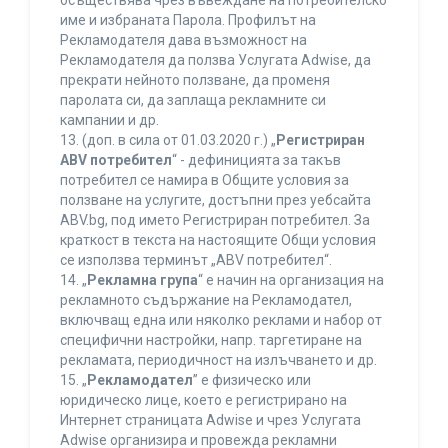
осъществява чрез въвеждане на потребителско
име и избраната Парола. Профилът на
Рекламодателя дава възможност на
Рекламодателя да ползва Услугата Adwise, да
прекрати нейното ползване, да променя
паролата си, да заплаща рекламните си
кампании и др.
13. (доп. в сила от 01.03.2020 г.) „
Регистриран
ABV потребител
“ - дефиницията за такъв
потребител се намира в Общите условия за
ползване на услугите, достъпни през уебсайта
ABV.bg, под името Регистриран потребител. За
краткост в текста на настоящите Общи условия
се използва терминът „ABV потребител“.
14. „
Рекламна група
“ е начин на организация на
рекламното съдържание на Рекламодател,
включващ една или няколко реклами и набор от
специфични настройки, напр. таргетиране на
рекламата, периодичност на излъчването и др.
15. „
Рекламодател
” е физическо или
юридическо лице, което е регистрирано на
Интернет страницата Adwise и чрез Услугата
Adwise организира и провежда рекламни