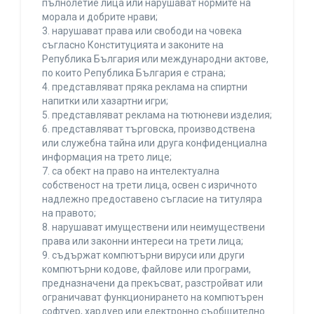
пълнолетие лица или нарушават нормите на
морала и добрите нрави;
3. нарушават права или свободи на човека
съгласно Конституцията и законите на
Република България или международни актове,
по които Република България е страна;
4. представляват пряка реклама на спиртни
напитки или хазартни игри;
5. представляват реклама на тютюневи изделия;
6. представляват търговска, производствена
или служебна тайна или друга конфиденциална
информация на трето лице;
7. са обект на право на интелектуална
собственост на трети лица, освен с изричното
надлежно предоставено съгласие на титуляра
на правото;
8. нарушават имуществени или неимуществени
права или законни интереси на трети лица;
9. съдържат компютърни вируси или други
компютърни кодове, файлове или програми,
предназначени да прекъсват, разстройват или
ограничават функционирането на компютърен
софтуер, хардуер или електронно съобщително