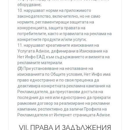
оборудване;
10. нарушават норми на приложимото
законодателство, включително, но не само
нормите, регламентиращи защитата на
конкуренцията, защита правата на
потребителите, както и правилата на реклама на
конкретните продукти и/или услуги;
11. нарушават креативните изисквания на
Услугата Adwise, дефинирани в Изисквания на
Нет Инфо ЕАД към съдържанието и визията на
рекламните материали.
(3)
При установяване на неспазване на
изискванията по Общите условия, Нет Инфо има
право едностранно и по своя преценка да
деактивира конкретната рекламна кампания на
Рекламодателя, да преустанови достъпа на
последния до нея или едностранно да прекрати
рамковия договор за реализиране на рекламни
кампании, респективно да заличи Профила на
Рекламодателя от Интернет страницата Adwise.
VII. ПРАВА И ЗАДЪЛЖЕНИЯ