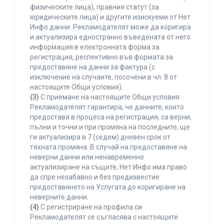
физическите лица), правния статут (за
юридическите лица) и другите изискуеми от Нет
Инфо данни. Рекламодателят може да коригира
и актуализира едностранно въведената от него
информация в електронната форма за
регистрация, респективно във формата за
предоставяне на данни за фактура (с
изключение на случаите, посочени в чл. 8 от
настоящите Общи условия).
(3)
С приемане на настоящите Общи условия
Рекламодателят гарантира, че данните, които
предоставя в процеса на регистрация, са верни,
пълни и точни и при промяна на последните, ще
ги актуализира в 7 (седем) дневен срок от
тяхната промяна. В случай на предоставяне на
неверни данни или ненавременно
актуализиране на същите, Нет Инфо има право
да спре незабавно и без предизвестие
предоставянето на Услугата до коригиране на
неверните данни.
(4)
С регистриране на профила си
Рекламодателят се съгласява с настоящите