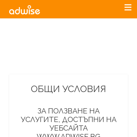
Уважаеми рекламодатели, с настоящото съобщение
бихме искали да Ви уведомим, че „Нет Инфо“ ЕАД (
„Нет
Инфо“
)
прекратява услугата Adwise
считано от
01.01.2026
г
.
За повече информация, натиснете
тук.
ОБЩИ УСЛОВИЯ
ЗА ПОЛЗВАНЕ НА
УСЛУГИТЕ, ДОСТЪПНИ НА
УЕБСАЙТА
WWW.ADWISE.BG