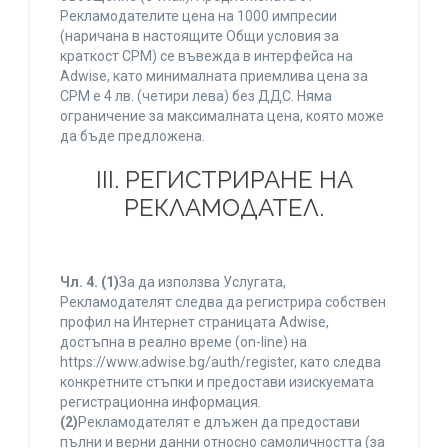
Рекламодателите цена на 1000 импресии
(наричана в настоящите Общи условия за
краткост CPM) се въвежда в интерфейса на
Adwise, като минималната приемлива цена за
CPM е 4 лв. (четири лева) без ДДС. Няма
ограничение за максималната цена, която може
да бъде предложена.
ІІІ. РЕГИСТРИРАНЕ НА
РЕКЛАМОДАТЕЛ.
Чл. 4.
(1)
За да използва Услугата,
Рекламодателят следва да регистрира собствен
профил на Интернет страницата Adwise,
достъпна в реално време (on-line) на
https://www.adwise.bg/auth/register, като следва
конкретните стъпки и предостави изискуемата
регистрационна информация.
(2)
Рекламодателят е длъжен да предостави
пълни и верни данни относно самоличността (за