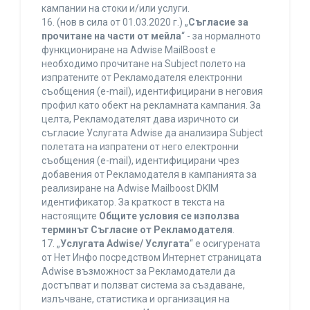
кампании на стоки и/или услуги.
16. (нов в сила от 01.03.2020 г.) „
Съгласие за
прочитане на части от мейла
“ - за нормалното
функциониране на Adwise MailBoost е
необходимо прочитане на Subject полето на
изпратените от Рекламодателя електронни
съобщения (e-mail), идентифицирани в неговия
профил като обект на рекламната кампания. За
целта, Рекламодателят дава изричното си
съгласие Услугата Adwise да анализира Subject
полетата на изпратени от него електронни
съобщения (e-mail), идентифицирани чрез
добавения от Рекламодателя в кампанията за
реализиране на Adwise Mailboost DKIM
идентификатор. За краткост в текста на
настоящите
Общите условия се използва
терминът Съгласие от Рекламодателя
.
17. „
Услугата Adwise/ Услугата
“ е осигурената
от Нет Инфо посредством Интернет страницата
Adwise възможност за Рекламодатели да
достъпват и ползват система за създаване,
излъчване, статистика и организация на