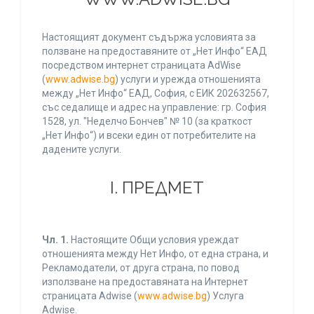
Настоящият документ съдържа условията за
ползване на предоставяните от „Нет Инфо“ ЕАД
посредством интернет страницата AdWise
(
www.adwise.bg
) услуги и урежда отношенията
между „Нет Инфо“ ЕАД, София, с ЕИК 202632567,
със седалище и адрес на управление: гр. София
1528, ул. "Неделчо Бончев" № 10 (за краткост
„Нет Инфо“) и всеки един от потребителите на
дадените услуги.
І. ПРЕДМЕТ
Чл. 1.
Настоящите Общи условия уреждат
отношенията между Нет Инфо, от една страна, и
Рекламодатели, от друга страна, по повод
използване на предоставяната на Интернет
страницата Adwise (
www.adwise.bg
) Услуга
Adwise.