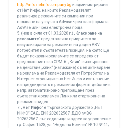
http://info.netinfocompany.bg
и администрирани
от Нет Инфо, на които Рекламодателят
реализира рекламните си кампании при
ползване на услугата Adwise чрез платформата
AdWise или чрез електронна поща.
5. (нов в сила от 01.03.2020 г.) „
Класиране на
рекламите
“ представлява приоритета за
визуализиране на рекламите на даден ABV
потребител и съответната позиция, на която ще
бъдат показани рекламите се определя от
предложението за CPM. 6. „
Клик
” е извършване
на действие „клик“ (натискане) с цел активиране
на реклама на Рекламодателя от Потребител на
Интернет страниците на Нет Инфо и изпълнение
на предвиденото в рекламния формат действие,
напр. автоматизирано препращане през
съответния рекламен Линк или стартиране на
рекламно видео.
7. „
Нет Инфо
” е търговското дружество „НЕТ
ИНФО” ЕАД, ЕИК 202632567, ДДС № BG
202632567, със седалище и адрес на управление
гр. София 1528, ул. ”Неделчо Бончев” № 10 № 41,