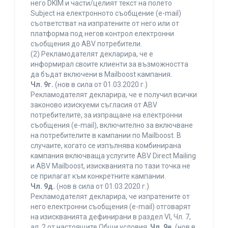
него DKIM и части/целият текст на полето
Subject на електронното съобщение (e-mail)
съответстват на изпратените от него или от
платформа под негов контрол електронни
съобщения до ABV потребители.
(2) Рекламодателят декларира, че е
информирал своите клиенти за възможността
да бъдат включени в Mailboost кампания.
Чл. 9г.
(нов в сила от 01.03.2020 г.)
Рекламодателят декларира, че е получил всички
законово изискуеми съгласия от ABV
потребителите, за изпращане на електронни
съобщения (e-mail), включително за включване
на потребителите в кампании по Mailboost. В
случаите, когато се изпълнява комбинирана
кампания включваща услугите ABV Direct Mailing
и ABV Mailboost, изискванията по тази точка не
се прилагат към конкретните кампании.
Чл. 9д.
(нов в сила от 01.03.2020 г.)
Рекламодателят декларира, че изпратените от
него електронни съобщения (e-mail) отговарят
на изискванията дефинирани в раздел VI, Чл. 7,
ал. 2 от настоящите Общи условия.
Чл. 9е.
(нов в