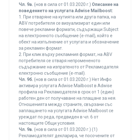
Чл. 9а.
(нов в сила от 01.03.2020 г.)
Описание на
поведението на услугата Adwise Mailboost:
1. При отваряне на кутията или друга папка, на
ABV потребителя се визуализират един или
повече рекламни формати, съдържащи Subject
на електронното съобщение (e-mail), който е
обект на изпълнение от услугата и обозначение
за рекламен формат.
2. При клик върху рекламния формат, на ABV
потребителя се отваря непромененото
съдържание на изпратеното от Рекламодателя
електронно съобщение (e-mail).
Чл. 9б.
(нов в сила от 01.03.2020 г.) Нет Инфо
активира услугата Adwise Mailboost в Adwise
профила на Рекламодателя в срок от 1 (един)
работен ден от получаване на плащане за нея.
Отношенията между страните, свързани със
заплащането на услугата Adwise Mailboost се
уреждат по реда, предвиден в чл. 6 от
настоящите Общи условия.
Чл. 9в.
(нов в сила от 01.03.2020 г.) (1)
Рекламодателят декларира, че посочените от