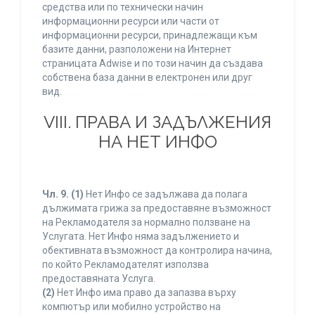
средства или по технически начин
информационни ресурси или части от
информационни ресурси, принадлежащи към
базите данни, разположени на Интернет
страницата Adwise и по този начин да създава
собствена база данни в електронен или друг
вид.
VIII. ПРАВА И ЗАДЪЛЖЕНИЯ
НА НЕТ ИНФО
Чл. 9.
(1)
Нет Инфо се задължава да полага
дължимата грижа за предоставяне възможност
на Рекламодателя за нормално ползване на
Услугата. Нет Инфо няма задължението и
обективната възможност да контролира начина,
по който Рекламодателят използва
предоставяната Услуга.
(2)
Нет Инфо има право да запазва върху
компютър или мобилно устройство на