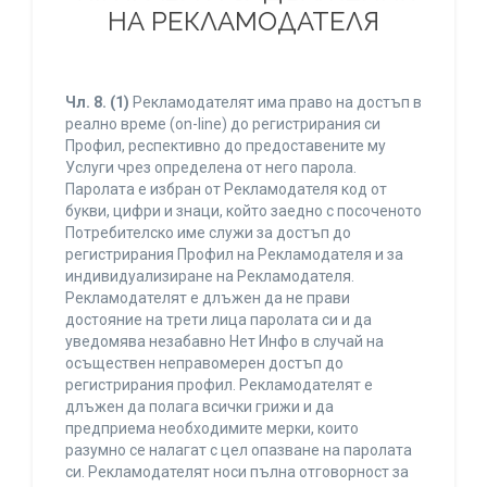
НА РЕКЛАМОДАТЕЛЯ
Чл. 8.
(1)
Рекламодателят има право на достъп в
реално време (on-line) до регистрирания си
Профил, респективно до предоставените му
Услуги чрез определена от него парола.
Паролата е избран от Рекламодателя код от
букви, цифри и знаци, който заедно с посоченото
Потребителско име служи за достъп до
регистрирания Профил на Рекламодателя и за
индивидуализиране на Рекламодателя.
Рекламодателят е длъжен да не прави
достояние на трети лица паролата си и да
уведомява незабавно Нет Инфо в случай на
осъществен неправомерен достъп до
регистрирания профил. Рекламодателят е
длъжен да полага всички грижи и да
предприема необходимите мерки, които
разумно се налагат с цел опазване на паролата
си. Рекламодателят носи пълна отговорност за