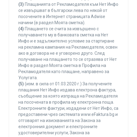
(3)
Плащанията от Рекламодателя към Нет Инфо
се извършват в български лева по някой от
посочените в Интернет страницата Adwise
начини (в раздел Моята сметка).
(4)
Плащането се счита за извършено с
получаването му в банковата сметка на Нет
Инфо и е задължително условие за стартиране
на рекламна кампания на Рекламодателя, освен
ако в договора не е уговорено друго. След
получаване на плащането то се отразява от Нет
Инфо в раздел Моята сметка в Профила на
Рекламодателя като плащане, направено за
Услугата.
(5)
(изм. в сила от 01.03.2020 г.) За получените
плащания Нет Инфо издава електрона фактура,
съобщение за която изпраща на Рекламодателя
на посочената в профила му електронна поща.
Електронните фактури, издадени от Нет Инфо, са
предоставени чрез системата www.eFaktura.bg и
отговарят на изискванията на Закона за
електронния документ и електронните
удостоверителни услуги, Закона за