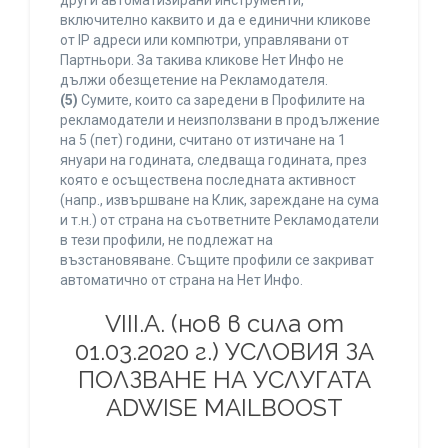
други автоматизирани инструменти,
включително каквито и да е единични кликове
от IP адреси или компютри, управлявани от
Партньори. За такива кликове Нет Инфо не
дължи обезщетение на Рекламодателя.
(5)
Сумите, които са заредени в Профилите на
рекламодатели и неизползвани в продължение
на 5 (пет) години, считано от изтичане на 1
януари на годината, следваща годината, през
която е осъществена последната активност
(напр., извършване на Клик, зареждане на сума
и т.н.) от страна на съответните Рекламодатели
в тези профили, не подлежат на
възстановяване. Същите профили се закриват
автоматично от страна на Нет Инфо.
VIII.A. (нов в сила от
01.03.2020 г.) УСЛОВИЯ ЗА
ПОЛЗВАНЕ НА УСЛУГАТА
ADWISE MAILBOOST