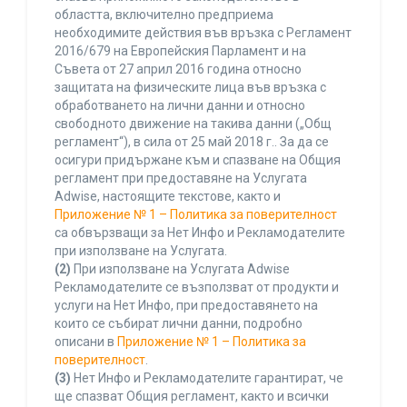
областта, включително предприема
необходимите действия във връзка с Регламент
2016/679 на Европейския Парламент и на
Съвета от 27 април 2016 година относно
защитата на физическите лица във връзка с
обработването на лични данни и относно
свободното движение на такива данни („Общ
регламент“), в сила от 25 май 2018 г.. За да се
осигури придържане към и спазване на Общия
регламент при предоставяне на Услугата
Adwise, настоящите текстове, както и
Приложение № 1 – Политика за поверителност
са обвързващи за Нет Инфо и Рекламодателите
при използване на Услугата.
(2)
При използване на Услугата Adwise
Рекламодателите се възползват от продукти и
услуги на Нет Инфо, при предоставянето на
които се събират лични данни, подробно
описани в
Приложение № 1 – Политика за
поверителност
.
(3)
Нет Инфо и Рекламодателите гарантират, че
ще спазват Общия регламент, както и всички