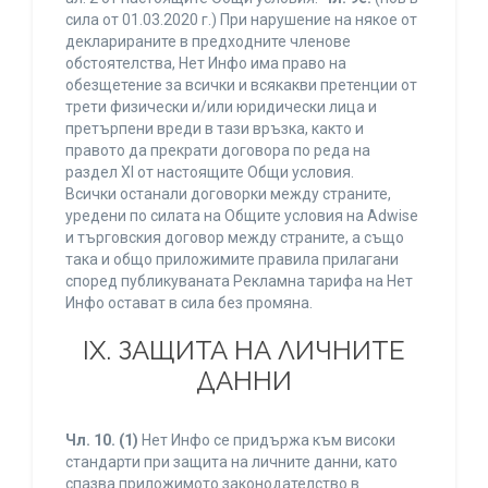
сила от 01.03.2020 г.) При нарушение на някое от
декларираните в предходните членове
обстоятелства, Нет Инфо има право на
обезщетение за всички и всякакви претенции от
трети физически и/или юридически лица и
претърпени вреди в тази връзка, както и
правото да прекрати договора по реда на
раздел XI от настоящите Общи условия.
Всички останали договорки между страните,
уредени по силата на Общите условия на Adwise
и търговския договор между страните, а също
така и общо приложимите правила прилагани
според публикуваната Рекламна тарифа на Нет
Инфо остават в сила без промяна.
IХ. ЗАЩИТА НА ЛИЧНИТЕ
ДАННИ
Чл. 10.
(1)
Нет Инфо се придържа към високи
стандарти при защита на личните данни, като
спазва приложимото законодателство в