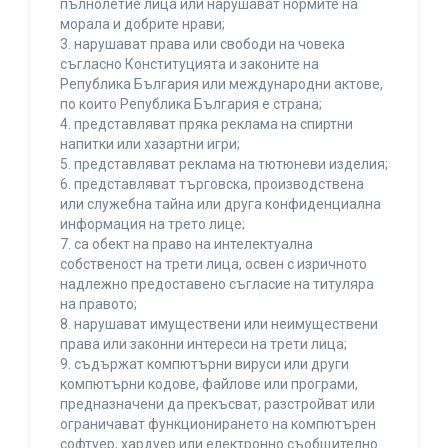
пълнолетие лица или нарушават нормите на
морала и добрите нрави;
3. нарушават права или свободи на човека
съгласно Конституцията и законите на
Република България или международни актове,
по които Република България е страна;
4. представляват пряка реклама на спиртни
напитки или хазартни игри;
5. представляват реклама на тютюневи изделия;
6. представляват търговска, производствена
или служебна тайна или друга конфиденциална
информация на трето лице;
7. са обект на право на интелектуална
собственост на трети лица, освен с изричното
надлежно предоставено съгласие на титуляра
на правото;
8. нарушават имуществени или неимуществени
права или законни интереси на трети лица;
9. съдържат компютърни вируси или други
компютърни кодове, файлове или програми,
предназначени да прекъсват, разстройват или
ограничават функционирането на компютърен
софтуер, хардуер или електронно съобщително