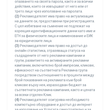
опазването на своята парола, както и за всички
действия, които се извършват от него или от
трето лице чрез използване на паролата.
(2)
Рекламодателят има право на актуализация
на данните си, предоставени при регистрацията.
С цел избягване на съмнение не подлежат на
корекция идентификационните данни като име и
ЕГН за физическите лица и наименование и ЕИК
за юридическите лица.
(3)
Рекламодателят има право на достъп до
онлайн статистика, отразяваща статуса на
създадените от него рекламни кампании и
групи, развитието на активираните рекламни
кампании, включително брой импресии, кликове,
ефикасност на съответната Рекламна група
посредством съотношението в проценти между
брой показвания на рекламата към брой
кликове върху нея, изразходван бюджет за
съответната рекламна кампания, както и цената
за всеки отделен Клик.
(4)
Рекламодателят осигурява необходимото
компютърно оборудване и достъп до интернет
за използване на Услугата самостоятелно и за