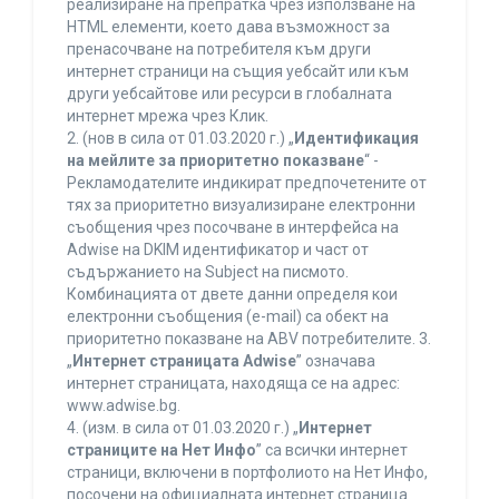
реализиране на препратка чрез използване на
HTML елементи, което дава възможност за
пренасочване на потребителя към други
интернет страници на същия уебсайт или към
други уебсайтове или ресурси в глобалната
интернет мрежа чрез Клик.
2. (нов в сила от 01.03.2020 г.) „
Идентификация
на мейлите за приоритетно показване
“ -
Рекламодателите индикират предпочетените от
тях за приоритетно визуализиране електронни
съобщения чрез посочване в интерфейса на
Adwise на DKIM идентификатор и част от
съдържанието на Subject на писмото.
Комбинацията от двете данни определя кои
електронни съобщения (e-mail) са обект на
приоритетно показване на ABV потребителите. 3.
„
Интернет страницата Adwise
” означава
интернет страницата, находяща се на адрес:
www.adwise.bg.
4. (изм. в сила от 01.03.2020 г.) „
Интернет
страниците на Нет Инфо
” са всички интернет
страници, включени в портфолиото на Нет Инфо,
посочени на официалната интернет страница