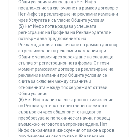
Общи условия и изпраща до Нет Инфо
предложение за сключване на рамков договор с
Нет Инфо за реализиране на рекламни кампании
чрез Услугата и съгласно Общите условия.
(5)
Нет Инфо потвърждава успешната
регистрация на Профила на Рекламодателя и
потвърждава предложението на
Рекламодателя за сключване на рамков договор
за реализиране на рекламни кампании при
Общите условия чрез зареждане на следваща
стъпка от регистрационната форма. От този
момент рамковият договор за реализиране на
рекламни кампании при Общите условия се
счита за сключен между страните и
отношенията между тях се уреждат от тези
Общи условия.
(6)
Нет Инфо записва електронното изявление
на Рекламодателя на електронен носител в
сървъра си чрез общоприет стандарт за
преобразуване по технически начин, правещ
възможно неговото възпроизвеждане. Нет
Инфо съхранява в изискуемия от закона срок в
лог-файлове на своя сървър, IP адреса на