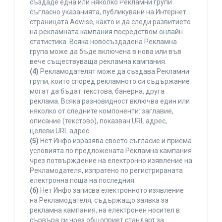
създаде една или няколко Рекламни групи
съгласно указанията, публикувани на Интернет
страницата Adwise, както и да следи развитието
на рекламната кампания посредством онлайн
статистика. Всяка новосъздадена Рекламна
група може да бъде включена в нова или във
вече съществуваща рекламна кампания.
(4)
Рекламодателят може да създава Рекламни
групи, които според рекламното си съдържание
могат да бъдат текстова, банерна, друга
реклама. Всяка разновидност включва един или
няколко от следните компоненти: заглавие,
описание (текстово), показван URL адрес,
целеви URL адрес.
(5)
Нет Инфо изразява своето съгласие и приема
условията по предложената Рекламна кампания
чрез потвърждение на електронно изявление на
Рекламодателя, изпратено по регистрираната
електронна поща на последния.
(6)
Нет Инфо записва електронното изявление
на Рекламодателя, съдържащо заявка за
рекламна кампания, на електронен носител в
сървъра си чрез общоприет стандарт за