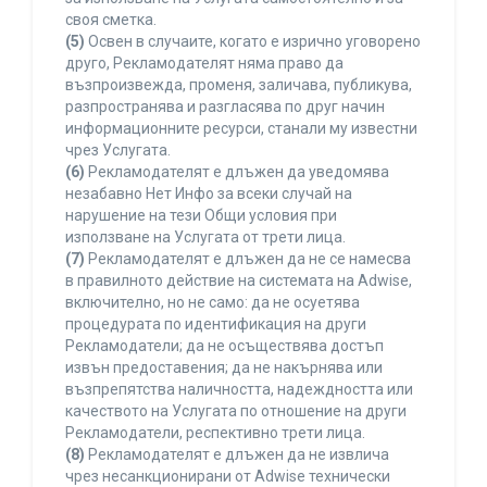
своя сметка.
(5)
Освен в случаите, когато е изрично уговорено
друго, Рекламодателят няма право да
възпроизвежда, променя, заличава, публикува,
разпространява и разгласява по друг начин
информационните ресурси, станали му известни
чрез Услугата.
(6)
Рекламодателят е длъжен да уведомява
незабавно Нет Инфо за всеки случай на
нарушение на тези Общи условия при
използване на Услугата от трети лица.
(7)
Рекламодателят е длъжен да не се намесва
в правилното действие на системата на Adwise,
включително, но не само: да не осуетява
процедурата по идентификация на други
Рекламодатели; да не осъществява достъп
извън предоставения; да не накърнява или
възпрепятства наличността, надеждността или
качеството на Услугата по отношение на други
Рекламодатели, респективно трети лица.
(8)
Рекламодателят е длъжен да не извлича
чрез несанкционирани от Adwise технически