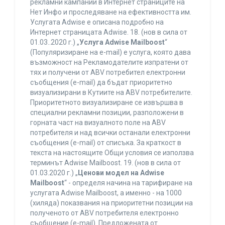
рекламни кампании в Интернет страниците на
Нет Инфо и проследяване на ефективността им.
Услугата Adwise е описана подробно на
Интернет страницата Adwise. 18. (нов в сила от
01.03..2020 г.) „
Услуга Adwise Mailboost
“
(Популяризиране на e-mail) е услуга, която дава
възможност на Рекламодателите изпратени от
тях и получени от ABV потребител електронни
съобщения (e-mail) да бъдат приоритетно
визуализирани в Кутиите на ABV потребителите.
Приоритетното визуализиране се извършва в
специални рекламни позиции, разположени в
горната част на визуалното поле на ABV
потребителя и над всички останали електронни
съобщения (e-mail) от списъка. За краткост в
текста на настоящите Общи условия се използва
терминът Adwise Mailboost. 19. (нов в сила от
01.03.2020 г.) „
Ценови модел на Adwise
Mailboost
“ - определя начина на тарифиране на
услугата Adwise Mailboost, а именно - на 1000
(хиляда) показвания на приоритетни позиции на
полученото от ABV потребителя електронно
съобщение (e-mail). Предложената от