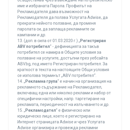
осъществява чрез въвеждане на потребителско
име и избраната Парола. Профилът на
Рекламодателя дава възможност на
Рекламодателя да ползва Услугата Adwise, да
прекрати нейното ползване, да променя
паролата си, да заплаща рекламните си
кампании и др.
13. (доп. в сила от 01.03.2020 г.) „
Регистриран
ABV потребител
“ - дефиницията за такъв
потребител се намира в Общите условия за
ползване на услугите, достъпни през уебсайта
ABV.bg, под името Регистриран потребител. За
краткост в текста на настоящите Общи условия
се използва терминът „ABV потребител“.
14. „
Рекламна група
“ е начин на организация на
рекламното съдържание на Рекламодател,
включващ една или няколко реклами и набор от
специфични настройки, напр. таргетиране на
рекламата, периодичност на излъчването и др.
15. „
Рекламодател
” е физическо или
юридическо лице, което е регистрирано на
Интернет страницата Adwise и чрез Услугата
Adwise организира и провежда рекламни