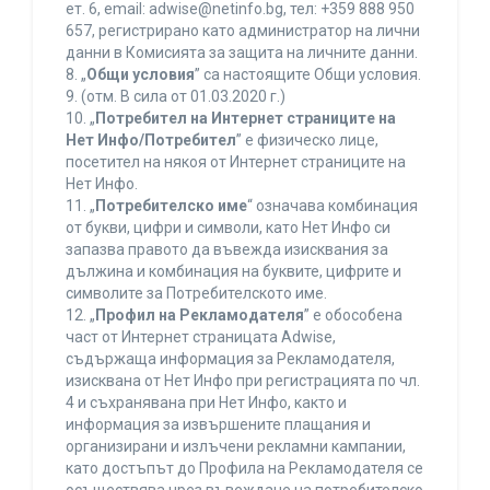
ет. 6, еmail: adwise@netinfo.bg, тел: +359 888 950
657, регистрирано като администратор на лични
данни в Комисията за защита на личните данни.
8. „
Общи условия
” са настоящите Общи условия.
9. (отм. В сила от 01.03.2020 г.)
10. „
Потребител на Интернет страниците на
Нет Инфо/Потребител
” е физическо лице,
посетител на някоя от Интернет страниците на
Нет Инфо.
11. „
Потребителско име
“ означава комбинация
от букви, цифри и символи, като Нет Инфо си
запазва правото да въвежда изисквания за
дължина и комбинация на буквите, цифрите и
символите за Потребителското име.
12. „
Профил на Рекламодателя
” е обособена
част от Интернет страницата Adwise,
съдържаща информация за Рекламодателя,
изисквана от Нет Инфо при регистрацията по чл.
4 и съхранявана при Нет Инфо, както и
информация за извършените плащания и
организирани и излъчени рекламни кампании,
като достъпът до Профила на Рекламодателя се