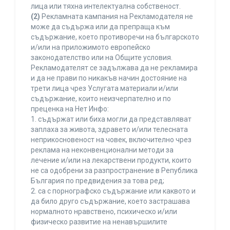
лица или тяхна интелектуална собственост.
(2)
Рекламната кампания на Рекламодателя не
може да съдържа или да препраща към
съдържание, което противоречи на българското
и/или на приложимото европейско
законодателство или на Общите условия.
Рекламодателят се задължава да не рекламира
и да не прави по никакъв начин достояние на
трети лица чрез Услугата материали и/или
съдържание, които неизчерпателно и по
преценка на Нет Инфо:
1. съдържат или биха могли да представляват
заплаха за живота, здравето и/или телесната
неприкосновеност на човек, включително чрез
реклама на неконвенционални методи за
лечение и/или на лекарствени продукти, които
не са одобрени за разпространение в Република
България по предвидения за това ред;
2. са с порнографско съдържание или каквото и
да било друго съдържание, което застрашава
нормалното нравствено, психическо и/или
физическо развитие на ненавършилите