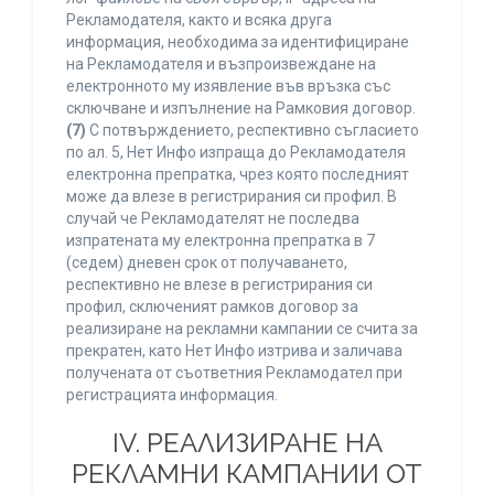
Рекламодателя, както и всяка друга
информация, необходима за идентифициране
на Рекламодателя и възпроизвеждане на
електронното му изявление във връзка със
сключване и изпълнение на Рамковия договор.
(7)
С потвърждението, респективно съгласието
по ал. 5, Нет Инфо изпраща до Рекламодателя
електронна препратка, чрез която последният
може да влезе в регистрирания си профил. В
случай че Рекламодателят не последва
изпратената му електронна препратка в 7
(седем) дневен срок от получаването,
респективно не влезе в регистрирания си
профил, сключеният рамков договор за
реализиране на рекламни кампании се счита за
прекратен, като Нет Инфо изтрива и заличава
получената от съответния Рекламодател при
регистрацията информация.
IV. РЕАЛИЗИРАНЕ НА
РЕКЛАМНИ КАМПАНИИ ОТ