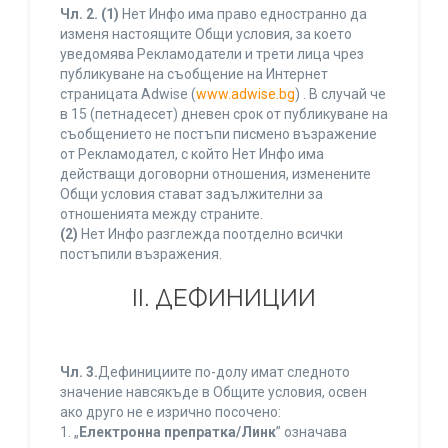
Чл. 2.
(1)
Нет Инфо има право едностранно да
изменя настоящите Общи условия, за което
уведомява Рекламодатели и трети лица чрез
публикуване на съобщение на Интернет
страницата Adwise (
www.adwise.bg
) . В случай че
в 15 (петнадесет) дневен срок от публикуване на
съобщението не постъпи писмено възражение
от Рекламодател, с който Нет Инфо има
действащи договорни отношения, изменените
Общи условия стават задължителни за
отношенията между страните.
(2)
Нет Инфо разглежда поотделно всички
постъпили възражения.
ІІ. ДЕФИНИЦИИ
Чл. 3.
Дефинициите по-долу имат следното
значение навсякъде в Общите условия, освен
ако друго не е изрично посочено:
1. „
Електронна препратка/Линк
” означава