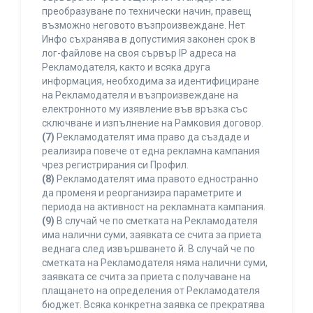
преобразуване по технически начин, правещ
възможно неговото възпроизвеждане. Нет
Инфо съхранява в допустимия законен срок в
лог-файлове на своя сървър IP адреса на
Рекламодателя, както и всяка друга
информация, необходима за идентифициране
на Рекламодателя и възпроизвеждане на
електронното му изявление във връзка със
сключване и изпълнение на Рамковия договор.
(7)
Рекламодателят има право да създаде и
реализира повече от една рекламна кампания
чрез регистрирания си Профил.
(8)
Рекламодателят има правото едностранно
да променя и реорганизира параметрите и
периода на активност на рекламната кампания.
(9)
В случай че по сметката на Рекламодателя
има налични суми, заявката се счита за приета
веднага след извършването й. В случай че по
сметката на Рекламодателя няма налични суми,
заявката се счита за приета с получаване на
плащането на определения от Рекламодателя
бюджет. Всяка конкретна заявка се прекратява