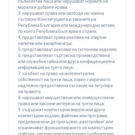
пълнолетие лица или нарушават нормите на
морала и добрите нрави;
3. нарушават права или свободи на човека
съгласно Конституцията и законите на
Република България или международни актове,
по които Република България е страна;
4. представляват пряка реклама на спиртни
напитки или хазартни игри;
5. представляват реклама на тютюневи изделия;
6. представляват търговска, производствена
или служебна тайна или друга конфиденциална
информация на трето лице;
7. са обект на право на интелектуална
собственост на трети лица, освен с изричното
надлежно предоставено съгласие на титуляра
на правото;
8. нарушават имуществени или неимуществени
права или законни интереси на трети лица;
9. съдържат компютърни вируси или други
компютърни кодове, файлове или програми,
предназначени да прекъсват, разстройват или
ограничават функционирането на компютърен
софтуер, хардуер или електронно съобщително