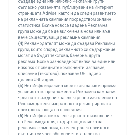
създаде една или няколко Рекламни групи
съгласно указанията, публикувани на Интернет
страницата Adwise, както и да следи развитието
на рекламната кампания посредством онлайн
статистика. Всяка новосъздадена Рекламна
група може да бъде включена в нова или във
вече съществуваща рекламна кампания.
(4)
Рекламодателят може да създава Рекламни
групи, които според рекламното си съдържание
могат да бъдат текстова, банерна, друга
реклама. Всяка разновидност включва един или
няколко от следните компоненти: заглавие,
описание (текстово), показван URL адрес,
целеви URL адрес.
(5)
Нет Инфо изразява своето съгласие и приема
условията по предложената Рекламна кампания
чрез потвърждение на електронно изявление на
Рекламодателя, изпратено по регистрираната
електронна поща на последния.
(6)
Нет Инфо записва електронното изявление
на Рекламодателя, съдържащо заявка за
рекламна кампания, на електронен носител в
сървъра си чрез общоприет стандарт за