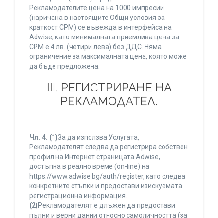
Рекламодателите цена на 1000 импресии
(наричана в настоящите Общи условия за
краткост CPM) се въвежда в интерфейса на
Adwise, като минималната приемлива цена за
CPM е 4 лв. (четири лева) без ДДС. Няма
ограничение за максималната цена, която може
да бъде предложена.
ІІІ. РЕГИСТРИРАНЕ НА
РЕКЛАМОДАТЕЛ.
Чл. 4.
(1)
За да използва Услугата,
Рекламодателят следва да регистрира собствен
профил на Интернет страницата Adwise,
достъпна в реално време (on-line) на
https://www.adwise.bg/auth/register, като следва
конкретните стъпки и предостави изискуемата
регистрационна информация.
(2)
Рекламодателят е длъжен да предостави
пълни и верни данни относно самоличността (за