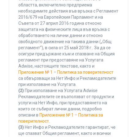
областта, включително предприема
необходимите действия във връзка с Регламент
2016/679 на Европейския Парламент и на
Съвета от 27 април 2016 година относно
защитата на физическите лица във връзка с
обработването на лични данни и относно
свободното движение на такива данни („Общ
регламент“), в сила от 25 май 2018 г.. За да се
осигури придържане към и спазване на Общия
регламент при предоставяне на Услугата
Adwise, настоящите текстове, както и
Приложение № 1 – Политика за поверителност
са обвързващи за Нет Инфо и Рекламодателите
при използване на Услугата.
(2)
При използване на Услугата Adwise
Рекламодателите се възползват от продукти и
услуги на Нет Инфо, при предоставянето на
които се събират лични данни, подробно
описани в
Приложение № 1 – Политика за
поверителност
.
(3)
Нет Инфо и Рекламодателите гарантират, че
ще спазват Общия регламент, както и всички