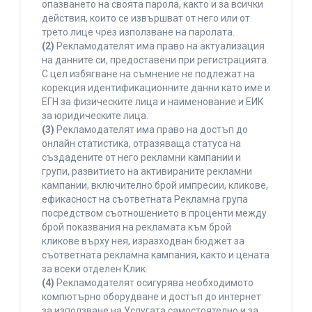
опазването на своята парола, както и за всички
действия, които се извършват от него или от
трето лице чрез използване на паролата.
(2)
Рекламодателят има право на актуализация
на данните си, предоставени при регистрацията.
С цел избягване на съмнение не подлежат на
корекция идентификационните данни като име и
ЕГН за физическите лица и наименование и ЕИК
за юридическите лица.
(3)
Рекламодателят има право на достъп до
онлайн статистика, отразяваща статуса на
създадените от него рекламни кампании и
групи, развитието на активираните рекламни
кампании, включително брой импресии, кликове,
ефикасност на съответната Рекламна група
посредством съотношението в проценти между
брой показвания на рекламата към брой
кликове върху нея, изразходван бюджет за
съответната рекламна кампания, както и цената
за всеки отделен Клик.
(4)
Рекламодателят осигурява необходимото
компютърно оборудване и достъп до интернет
за използване на Услугата самостоятелно и за