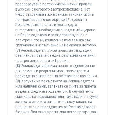
преобразуване по технически начин, правещ
възможно неговото възпроизвеждане. Нет
Инфо съхранява в допустимия законен срок в
лог-файлове на своя сървър IP адреса на
Рекламодателя, както и всяка друга
информация, необходима за идентифициране
на Рекламодателя и възпроизвеждане на
електронното му изявление във връзка със
сключване и изпълнение на Рамковия договор.
(7)
Рекламодателят има право да създаде и
реализира повече от една рекламна кампания
чрез регистрирания си Профил.
(8)
Рекламодателят има правото едностранно
да променя и реорганизира параметрите и
периода на активност на рекламната кампания.
(9)
В случай че по сметката на Рекламодателя
има налични суми, заявката се счита за приета
веднага след извършването й. В случай че по
сметката на Рекламодателя няма налични суми,
заявката се счита за приета с получаване на
плащането на определения от Рекламодателя
бюджет. Всяка конкретна заявка се прекратява