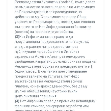
Рекламодателя бисквитки (cookies), които дават
възможност за възстановяване на информация
за Рекламодателя и за проследяване на
действията му. С приемането на тези Общи
условия от Рекламодателя, последният изявява
съгласието си Нет Инфо да запазва бисквитки
(cookies) на посочените устройства.
(3)
Нет Инфо си запазва правото да
преустановява предоставянето на Услугата,
след отправяне на предизвестие чрез
публикуване на съобщение в Интернет
страницата Adwise и/или чрез електронно
съобщение, изпратено до електронната поща на
Рекламодателя. Срокът на предизвестието е 1
(един) месец. В случай на преустановяване
предоставянето на Услугата, Нет Инфо
възстановява на Рекламодателя всички
платени, но неизразходвани суми, без да му
дължи обезщетения, неустойки и/или
допълнителни плащания.
(4)
Нет Инфо има право да премахва невалидни/
фалшиви кликове, генерирани от роботи или