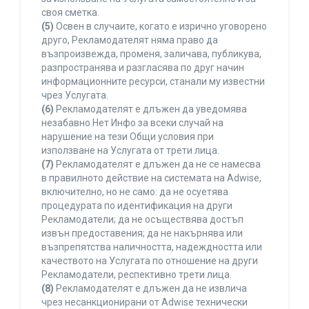
своя сметка.
(5)
Освен в случаите, когато е изрично уговорено
друго, Рекламодателят няма право да
възпроизвежда, променя, заличава, публикува,
разпространява и разгласява по друг начин
информационните ресурси, станали му известни
чрез Услугата.
(6)
Рекламодателят е длъжен да уведомява
незабавно Нет Инфо за всеки случай на
нарушение на тези Общи условия при
използване на Услугата от трети лица.
(7)
Рекламодателят е длъжен да не се намесва
в правилното действие на системата на Adwise,
включително, но не само: да не осуетява
процедурата по идентификация на други
Рекламодатели; да не осъществява достъп
извън предоставения; да не накърнява или
възпрепятства наличността, надеждността или
качеството на Услугата по отношение на други
Рекламодатели, респективно трети лица.
(8)
Рекламодателят е длъжен да не извлича
чрез несанкционирани от Adwise технически