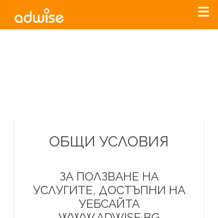
Уважаеми рекламодатели, с настоящото съобщение
бихме искали да Ви уведомим, че „Нет Инфо“ ЕАД (
„Нет
Инфо“
)
прекратява услугата Adwise
считано от
01.01.2026
г
.
За повече информация, натиснете
тук.
ОБЩИ УСЛОВИЯ
ЗА ПОЛЗВАНЕ НА
УСЛУГИТЕ, ДОСТЪПНИ НА
УЕБСАЙТА
WWW.ADWISE.BG