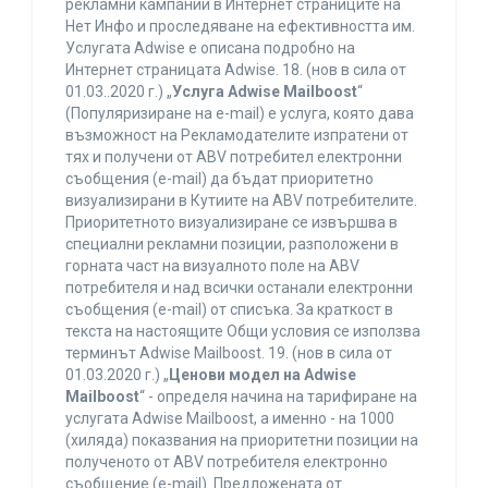
рекламни кампании в Интернет страниците на
Нет Инфо и проследяване на ефективността им.
Услугата Adwise е описана подробно на
Интернет страницата Adwise. 18. (нов в сила от
01.03..2020 г.) „
Услуга Adwise Mailboost
“
(Популяризиране на e-mail) е услуга, която дава
възможност на Рекламодателите изпратени от
тях и получени от ABV потребител електронни
съобщения (e-mail) да бъдат приоритетно
визуализирани в Кутиите на ABV потребителите.
Приоритетното визуализиране се извършва в
специални рекламни позиции, разположени в
горната част на визуалното поле на ABV
потребителя и над всички останали електронни
съобщения (e-mail) от списъка. За краткост в
текста на настоящите Общи условия се използва
терминът Adwise Mailboost. 19. (нов в сила от
01.03.2020 г.) „
Ценови модел на Adwise
Mailboost
“ - определя начина на тарифиране на
услугата Adwise Mailboost, а именно - на 1000
(хиляда) показвания на приоритетни позиции на
полученото от ABV потребителя електронно
съобщение (e-mail). Предложената от