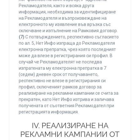
Рекламодателя, както и всяка друга
информация, необходима за идентифициране
на Рекламодателя и възпроизвеждане на
електронното му изявление във връзка със
сключване и изпълнение на Рамковия договор.
(7)
С потвърждението, респективно съгласието
по ал. 5, Нет Инфо изпраща до Рекламодателя
електронна препратка, чрез която последният
може да влезе в регистрирания си профил. В
случай че Рекламодателят не последва
изпратената му електронна препратка в 7
(седем) дневен срок от получаването,
респективно не влезе в регистрирания си
профил, сключеният рамков договор за
реализиране на рекламни кампании се счита за
прекратен, като Нет Инфо изтрива и заличава
получената от съответния Рекламодател при
регистрацията информация.
IV. РЕАЛИЗИРАНЕ НА
РЕКЛАМНИ КАМПАНИИ ОТ