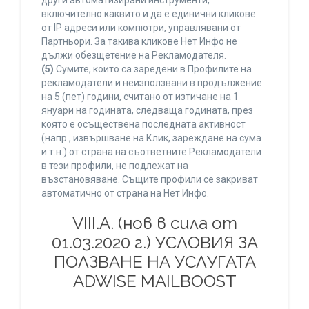
други автоматизирани инструменти,
включително каквито и да е единични кликове
от IP адреси или компютри, управлявани от
Партньори. За такива кликове Нет Инфо не
дължи обезщетение на Рекламодателя.
(5)
Сумите, които са заредени в Профилите на
рекламодатели и неизползвани в продължение
на 5 (пет) години, считано от изтичане на 1
януари на годината, следваща годината, през
която е осъществена последната активност
(напр., извършване на Клик, зареждане на сума
и т.н.) от страна на съответните Рекламодатели
в тези профили, не подлежат на
възстановяване. Същите профили се закриват
автоматично от страна на Нет Инфо.
VIII.A. (нов в сила от
01.03.2020 г.) УСЛОВИЯ ЗА
ПОЛЗВАНЕ НА УСЛУГАТА
ADWISE MAILBOOST