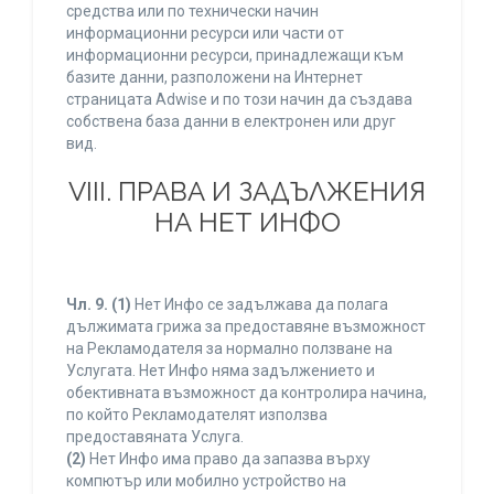
средства или по технически начин
информационни ресурси или части от
информационни ресурси, принадлежащи към
базите данни, разположени на Интернет
страницата Adwise и по този начин да създава
собствена база данни в електронен или друг
вид.
VIII. ПРАВА И ЗАДЪЛЖЕНИЯ
НА НЕТ ИНФО
Чл. 9.
(1)
Нет Инфо се задължава да полага
дължимата грижа за предоставяне възможност
на Рекламодателя за нормално ползване на
Услугата. Нет Инфо няма задължението и
обективната възможност да контролира начина,
по който Рекламодателят използва
предоставяната Услуга.
(2)
Нет Инфо има право да запазва върху
компютър или мобилно устройство на