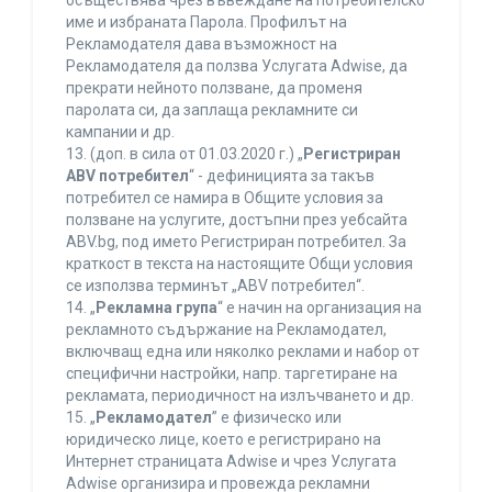
осъществява чрез въвеждане на потребителско
име и избраната Парола. Профилът на
Рекламодателя дава възможност на
Рекламодателя да ползва Услугата Adwise, да
прекрати нейното ползване, да променя
паролата си, да заплаща рекламните си
кампании и др.
13. (доп. в сила от 01.03.2020 г.) „
Регистриран
ABV потребител
“ - дефиницията за такъв
потребител се намира в Общите условия за
ползване на услугите, достъпни през уебсайта
ABV.bg, под името Регистриран потребител. За
краткост в текста на настоящите Общи условия
се използва терминът „ABV потребител“.
14. „
Рекламна група
“ е начин на организация на
рекламното съдържание на Рекламодател,
включващ една или няколко реклами и набор от
специфични настройки, напр. таргетиране на
рекламата, периодичност на излъчването и др.
15. „
Рекламодател
” е физическо или
юридическо лице, което е регистрирано на
Интернет страницата Adwise и чрез Услугата
Adwise организира и провежда рекламни