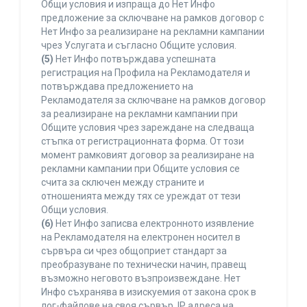
Общи условия и изпраща до Нет Инфо
предложение за сключване на рамков договор с
Нет Инфо за реализиране на рекламни кампании
чрез Услугата и съгласно Общите условия.
(5)
Нет Инфо потвърждава успешната
регистрация на Профила на Рекламодателя и
потвърждава предложението на
Рекламодателя за сключване на рамков договор
за реализиране на рекламни кампании при
Общите условия чрез зареждане на следваща
стъпка от регистрационната форма. От този
момент рамковият договор за реализиране на
рекламни кампании при Общите условия се
счита за сключен между страните и
отношенията между тях се уреждат от тези
Общи условия.
(6)
Нет Инфо записва електронното изявление
на Рекламодателя на електронен носител в
сървъра си чрез общоприет стандарт за
преобразуване по технически начин, правещ
възможно неговото възпроизвеждане. Нет
Инфо съхранява в изискуемия от закона срок в
лог-файлове на своя сървър, IP адреса на