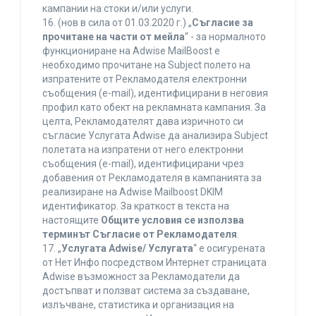
кампании на стоки и/или услуги.
16. (нов в сила от 01.03.2020 г.) „
Съгласие за
прочитане на части от мейла
“ - за нормалното
функциониране на Adwise MailBoost е
необходимо прочитане на Subject полето на
изпратените от Рекламодателя електронни
съобщения (e-mail), идентифицирани в неговия
профил като обект на рекламната кампания. За
целта, Рекламодателят дава изричното си
съгласие Услугата Adwise да анализира Subject
полетата на изпратени от него електронни
съобщения (e-mail), идентифицирани чрез
добавения от Рекламодателя в кампанията за
реализиране на Adwise Mailboost DKIM
идентификатор. За краткост в текста на
настоящите
Общите условия се използва
терминът Съгласие от Рекламодателя
.
17. „
Услугата Adwise/ Услугата
“ е осигурената
от Нет Инфо посредством Интернет страницата
Adwise възможност за Рекламодатели да
достъпват и ползват система за създаване,
излъчване, статистика и организация на