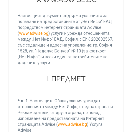
Настоящият документ съдържа условията за
ползване на предоставяните от „Нет Инфо“ ЕАД
посредством интернет страницата AdWise
(
www.adwise.bg
) услуги и урежда отношенията
между „Нет Инфо“ ЕАД, София, с ЕИК 202632567,
със седалище и адрес на управление: гр. София
1528, ул. "Неделчо Бончев" № 10 (за краткост
„Нет Инфо“) и всеки един от потребителите на
дадените услуги.
І. ПРЕДМЕТ
Чл. 1.
Настоящите Общи условия уреждат
отношенията между Нет Инфо, от една страна, и
Рекламодатели, от друга страна, по повод
използване на предоставяната на Интернет
страницата Adwise (
www.adwise.bg
) Услуга
Adwise.