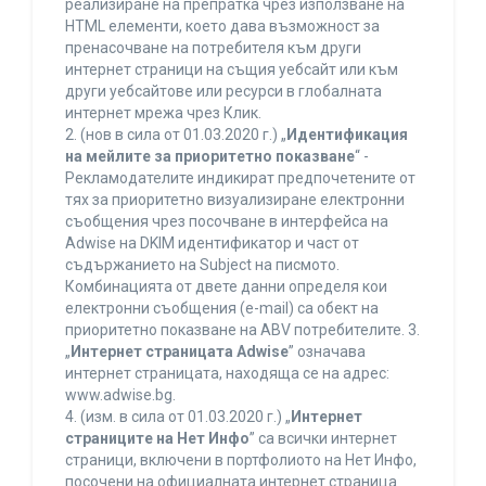
реализиране на препратка чрез използване на
HTML елементи, което дава възможност за
пренасочване на потребителя към други
интернет страници на същия уебсайт или към
други уебсайтове или ресурси в глобалната
интернет мрежа чрез Клик.
2. (нов в сила от 01.03.2020 г.) „
Идентификация
на мейлите за приоритетно показване
“ -
Рекламодателите индикират предпочетените от
тях за приоритетно визуализиране електронни
съобщения чрез посочване в интерфейса на
Adwise на DKIM идентификатор и част от
съдържанието на Subject на писмото.
Комбинацията от двете данни определя кои
електронни съобщения (e-mail) са обект на
приоритетно показване на ABV потребителите. 3.
„
Интернет страницата Adwise
” означава
интернет страницата, находяща се на адрес:
www.adwise.bg.
4. (изм. в сила от 01.03.2020 г.) „
Интернет
страниците на Нет Инфо
” са всички интернет
страници, включени в портфолиото на Нет Инфо,
посочени на официалната интернет страница