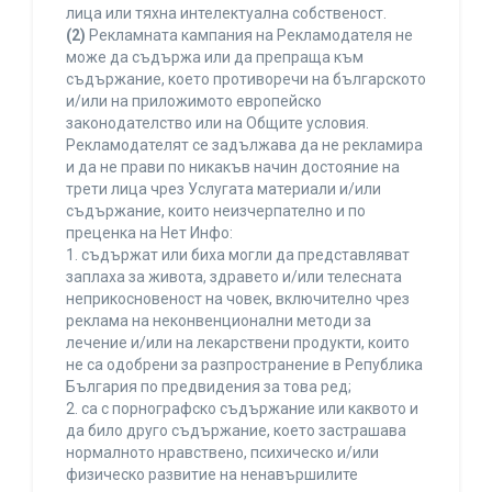
лица или тяхна интелектуална собственост.
(2)
Рекламната кампания на Рекламодателя не
може да съдържа или да препраща към
съдържание, което противоречи на българското
и/или на приложимото европейско
законодателство или на Общите условия.
Рекламодателят се задължава да не рекламира
и да не прави по никакъв начин достояние на
трети лица чрез Услугата материали и/или
съдържание, които неизчерпателно и по
преценка на Нет Инфо:
1. съдържат или биха могли да представляват
заплаха за живота, здравето и/или телесната
неприкосновеност на човек, включително чрез
реклама на неконвенционални методи за
лечение и/или на лекарствени продукти, които
не са одобрени за разпространение в Република
България по предвидения за това ред;
2. са с порнографско съдържание или каквото и
да било друго съдържание, което застрашава
нормалното нравствено, психическо и/или
физическо развитие на ненавършилите