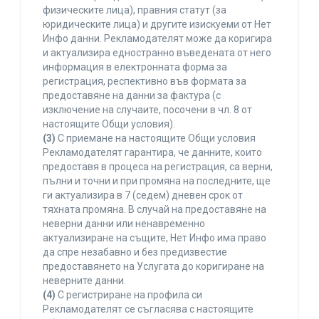
физическите лица), правния статут (за
юридическите лица) и другите изискуеми от Нет
Инфо данни. Рекламодателят може да коригира
и актуализира едностранно въведената от него
информация в електронната форма за
регистрация, респективно във формата за
предоставяне на данни за фактура (с
изключение на случаите, посочени в чл. 8 от
настоящите Общи условия).
(3)
С приемане на настоящите Общи условия
Рекламодателят гарантира, че данните, които
предоставя в процеса на регистрация, са верни,
пълни и точни и при промяна на последните, ще
ги актуализира в 7 (седем) дневен срок от
тяхната промяна. В случай на предоставяне на
неверни данни или ненавременно
актуализиране на същите, Нет Инфо има право
да спре незабавно и без предизвестие
предоставянето на Услугата до коригиране на
неверните данни.
(4)
С регистриране на профила си
Рекламодателят се съгласява с настоящите