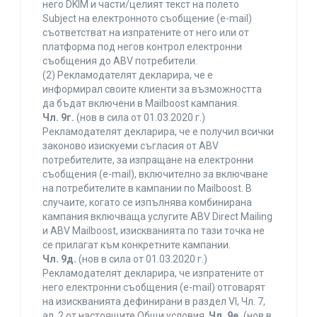
него DKIM и части/целият текст на полето
Subject на електронното съобщение (e-mail)
съответстват на изпратените от него или от
платформа под негов контрол електронни
съобщения до ABV потребители.
(2) Рекламодателят декларира, че е
информирал своите клиенти за възможността
да бъдат включени в Mailboost кампания.
Чл. 9г.
(нов в сила от 01.03.2020 г.)
Рекламодателят декларира, че е получил всички
законово изискуеми съгласия от ABV
потребителите, за изпращане на електронни
съобщения (e-mail), включително за включване
на потребителите в кампании по Mailboost. В
случаите, когато се изпълнява комбинирана
кампания включваща услугите ABV Direct Mailing
и ABV Mailboost, изискванията по тази точка не
се прилагат към конкретните кампании.
Чл. 9д.
(нов в сила от 01.03.2020 г.)
Рекламодателят декларира, че изпратените от
него електронни съобщения (e-mail) отговарят
на изискванията дефинирани в раздел VI, Чл. 7,
ал. 2 от настоящите Общи условия.
Чл. 9е.
(нов в