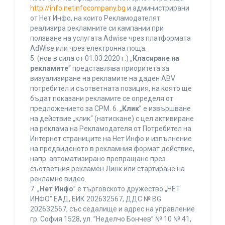
http://info.netinfocompany.bg
и администрирани
от Нет Инфо, на които Рекламодателят
реализира рекламните си кампании при
ползване на услугата Adwise чрез платформата
AdWise или чрез електронна поща.
5. (нов в сила от 01.03.2020 г.) „
Класиране на
рекламите
“ представлява приоритета за
визуализиране на рекламите на даден ABV
потребител и съответната позиция, на която ще
бъдат показани рекламите се определя от
предложението за CPM. 6. „
Клик
” е извършване
на действие „клик“ (натискане) с цел активиране
на реклама на Рекламодателя от Потребител на
Интернет страниците на Нет Инфо и изпълнение
на предвиденото в рекламния формат действие,
напр. автоматизирано препращане през
съответния рекламен Линк или стартиране на
рекламно видео.
7. „
Нет Инфо
” е търговското дружество „НЕТ
ИНФО” ЕАД, ЕИК 202632567, ДДС № BG
202632567, със седалище и адрес на управление
гр. София 1528, ул. ”Неделчо Бончев” № 10 № 41,