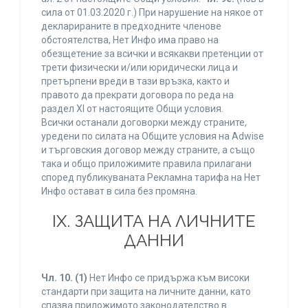
сила от 01.03.2020 г.) При нарушение на някое от
декларираните в предходните членове
обстоятелства, Нет Инфо има право на
обезщетение за всички и всякакви претенции от
трети физически и/или юридически лица и
претърпени вреди в тази връзка, както и
правото да прекрати договора по реда на
раздел XI от настоящите Общи условия.
Всички останали договорки между страните,
уредени по силата на Общите условия на Adwise
и търговския договор между страните, а също
така и общо приложимите правила прилагани
според публикуваната Рекламна тарифа на Нет
Инфо остават в сила без промяна.
IХ. ЗАЩИТА НА ЛИЧНИТЕ
ДАННИ
Чл. 10.
(1)
Нет Инфо се придържа към високи
стандарти при защита на личните данни, като
спазва приложимото законодателство в