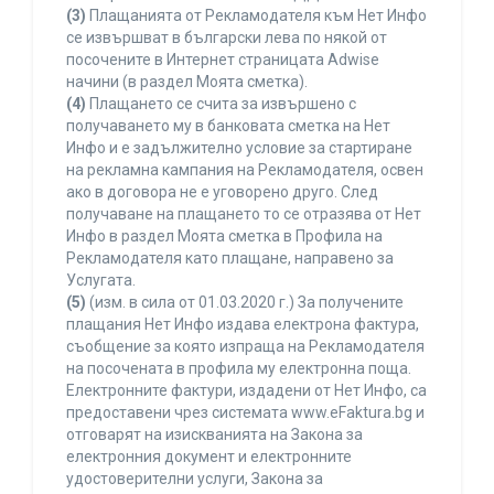
(3)
Плащанията от Рекламодателя към Нет Инфо
се извършват в български лева по някой от
посочените в Интернет страницата Adwise
начини (в раздел Моята сметка).
(4)
Плащането се счита за извършено с
получаването му в банковата сметка на Нет
Инфо и е задължително условие за стартиране
на рекламна кампания на Рекламодателя, освен
ако в договора не е уговорено друго. След
получаване на плащането то се отразява от Нет
Инфо в раздел Моята сметка в Профила на
Рекламодателя като плащане, направено за
Услугата.
(5)
(изм. в сила от 01.03.2020 г.) За получените
плащания Нет Инфо издава електрона фактура,
съобщение за която изпраща на Рекламодателя
на посочената в профила му електронна поща.
Електронните фактури, издадени от Нет Инфо, са
предоставени чрез системата www.eFaktura.bg и
отговарят на изискванията на Закона за
електронния документ и електронните
удостоверителни услуги, Закона за