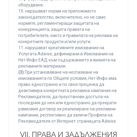
оборудване;
10. нарушават норми на приложимото
законодателство, включително, но не само
нормите, регламентиращи защитата на
конкуренцията, защита правата на
потребителите, както и правилата на реклама на
конкретните продукти и/или услуги;
11. нарушават креативните изисквания на
Услугата Adwise, дефинирани в Изисквания на
Нет Инфо ЕАД към съдържанието и визията на
рекламните материали.
(3)
При установяване на неспазване на
изискванията по Общите условия, Нет Инфо има
право едностранно и по своя преценка да
деактивира конкретната рекламна кампания на
Рекламодателя, да преустанови достъпа на
последния до нея или едностранно да прекрати
рамковия договор за реализиране на рекламни
кампании, респективно да заличи Профила на
Рекламодателя от Интернет страницата Adwise.
VII. ПРАВА И ЗАДЪЛЖЕНИЯ