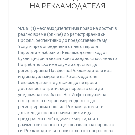
НА РЕКЛАМОДАТЕЛЯ
Чл. 8.
(1)
Рекламодателят има право на достъп в
реално време (on-line) до регистрирания си
Профил, респективно до предоставените му
Услуги чрез определена от него парола.
Паролата е избран от Рекламодателя код от
букви, цифри и знаци, който заедно с посоченото
Потребителско име служи за достъп до
регистрирания Профил на Рекламодателя и за
индивидуализиране на Рекламодателя.
Рекламодателят е длъжен да не прави
достояние на трети лица паролата си и да
уведомява незабавно Нет Инфо в случай на
осъществен неправомерен достъп до
регистрирания профил. Рекламодателят е
длъжен да полага всички грижи и да
предприема необходимите мерки, които
разумно се налагат с цел опазване на паролата
си. Рекламодателят носи пълна отговорност за