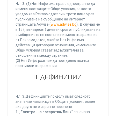
Чл. 2.
(1)
Нет Инфо има право едностранно да
изменя настоящите Общи условия, за което
уведомява Рекламодатели и трети лица чрез
публикуване на съобщение на Интернет
страницата Adwise (
www.adwise.bg
) . В случай че
в 15 (петнадесет) дневен срок от публикуване на
съобщението не постъпи писмено възражение
от Рекламодател, с който Нет Инфо има
действащи договорни отношения, изменените
Общи условия стават задължителни за
отношенията между страните.
(2)
Нет Инфо разглежда поотделно всички
постъпили възражения.
ІІ. ДЕФИНИЦИИ
Чл. 3.
Дефинициите по-долу имат следното
значение навсякъде в Общите условия, освен
ако друго не е изрично посочено:
1. „
Електронна препратка/Линк
” означава