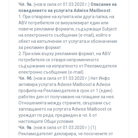
Чл. 9а.
(нов в сила от 01.03.2020 г.)
Описание на
поведението на услугата Adwise Mailboost:
1. При отваряне на кутията или друга папка, на
ABV потребителя се визуализират един или
повече рекламни формати, съдържащи Subject
на електронното съобщение (e-mail), който е
обект на изпълнение от услугата и обозначение
за рекламен формат.
2. При клик върху рекламния формат, на ABV
потребителя се отваря непромененото
съдържание на изпратеното от Рекламодателя
електронно съобщение (e-mail).
Чл. 9б.
(нов в сила от 01.03.2020 г.) Нет Инфо
активира услугата Adwise Mailboost в Adwise
профила на Рекламодателя в срок от 1 (един)
работен ден от получаване на плащане за нея.
Отношенията между страните, свързани със
заплащането на услугата Adwise Mailboost се
уреждат по реда, предвиден в чл. 6 от
настоящите Общи условия.
Чл. 9в.
(нов в сила от 01.03.2020 г.) (1)
Рекламодателят декларира, че посочените от