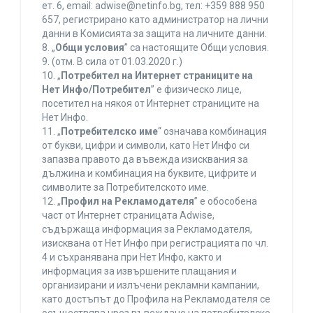
ет. 6, еmail: adwise@netinfo.bg, тел: +359 888 950
657, регистрирано като администратор на лични
данни в Комисията за защита на личните данни.
8. „
Общи условия
” са настоящите Общи условия.
9. (отм. В сила от 01.03.2020 г.)
10. „
Потребител на Интернет страниците на
Нет Инфо/Потребител
” е физическо лице,
посетител на някоя от Интернет страниците на
Нет Инфо.
11. „
Потребителско име
“ означава комбинация
от букви, цифри и символи, като Нет Инфо си
запазва правото да въвежда изисквания за
дължина и комбинация на буквите, цифрите и
символите за Потребителското име.
12. „
Профил на Рекламодателя
” е обособена
част от Интернет страницата Adwise,
съдържаща информация за Рекламодателя,
изисквана от Нет Инфо при регистрацията по чл.
4 и съхранявана при Нет Инфо, както и
информация за извършените плащания и
организирани и излъчени рекламни кампании,
като достъпът до Профила на Рекламодателя се