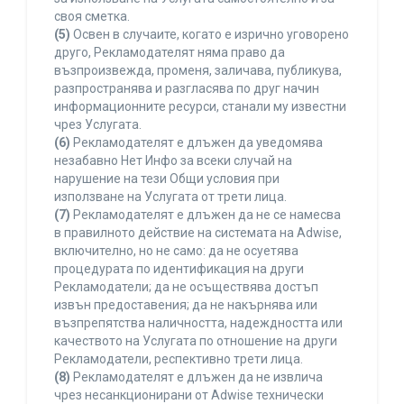
своя сметка.
(5)
Освен в случаите, когато е изрично уговорено
друго, Рекламодателят няма право да
възпроизвежда, променя, заличава, публикува,
разпространява и разгласява по друг начин
информационните ресурси, станали му известни
чрез Услугата.
(6)
Рекламодателят е длъжен да уведомява
незабавно Нет Инфо за всеки случай на
нарушение на тези Общи условия при
използване на Услугата от трети лица.
(7)
Рекламодателят е длъжен да не се намесва
в правилното действие на системата на Adwise,
включително, но не само: да не осуетява
процедурата по идентификация на други
Рекламодатели; да не осъществява достъп
извън предоставения; да не накърнява или
възпрепятства наличността, надеждността или
качеството на Услугата по отношение на други
Рекламодатели, респективно трети лица.
(8)
Рекламодателят е длъжен да не извлича
чрез несанкционирани от Adwise технически