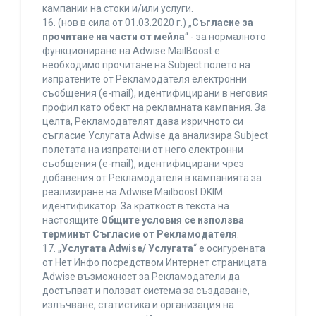
кампании на стоки и/или услуги.
16. (нов в сила от 01.03.2020 г.) „
Съгласие за
прочитане на части от мейла
“ - за нормалното
функциониране на Adwise MailBoost е
необходимо прочитане на Subject полето на
изпратените от Рекламодателя електронни
съобщения (e-mail), идентифицирани в неговия
профил като обект на рекламната кампания. За
целта, Рекламодателят дава изричното си
съгласие Услугата Adwise да анализира Subject
полетата на изпратени от него електронни
съобщения (e-mail), идентифицирани чрез
добавения от Рекламодателя в кампанията за
реализиране на Adwise Mailboost DKIM
идентификатор. За краткост в текста на
настоящите
Общите условия се използва
терминът Съгласие от Рекламодателя
.
17. „
Услугата Adwise/ Услугата
“ е осигурената
от Нет Инфо посредством Интернет страницата
Adwise възможност за Рекламодатели да
достъпват и ползват система за създаване,
излъчване, статистика и организация на