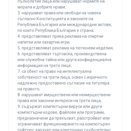
пълнолетие лица или нарушават нормите на
морала и добрите нрави;
3. нарушават права или свободи на човека
съгласно Конституцията и законите на
Република България или международни актове,
по които Република България е страна;
4. представляват пряка реклама на спиртни
напитки или хазартни игри;
5. представляват реклама на тютюневи изделия;
6. представляват търговска, производствена
или служебна тайна или друга конфиденциална
информация на трето лице;
7. са обект на право на интелектуална
собственост на трети лица, освен с изричното
надлежно предоставено съгласие на титуляра
на правото;
8. нарушават имуществени или неимуществени
права или законни интереси на трети лица;
9. съдържат компютърни вируси или други
компютърни кодове, файлове или програми,
предназначени да прекъсват, разстройват или
ограничават функционирането на компютърен
софтуер, хардуер или електронно съобщително