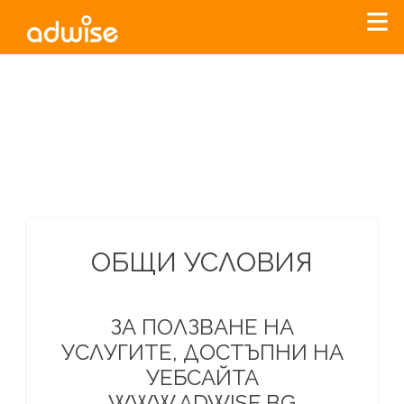
Уважаеми рекламодатели, с настоящото съобщение
бихме искали да Ви уведомим, че „Нет Инфо“ ЕАД (
„Нет
Инфо“
)
прекратява услугата Adwise
считано от
01.01.2026
г
.
За повече информация, натиснете
тук.
ОБЩИ УСЛОВИЯ
ЗА ПОЛЗВАНЕ НА
УСЛУГИТЕ, ДОСТЪПНИ НА
УЕБСАЙТА
WWW.ADWISE.BG