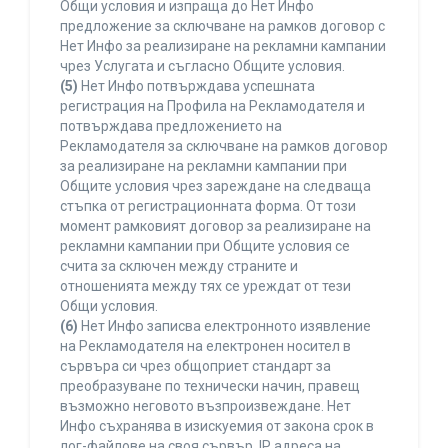
Общи условия и изпраща до Нет Инфо
предложение за сключване на рамков договор с
Нет Инфо за реализиране на рекламни кампании
чрез Услугата и съгласно Общите условия.
(5)
Нет Инфо потвърждава успешната
регистрация на Профила на Рекламодателя и
потвърждава предложението на
Рекламодателя за сключване на рамков договор
за реализиране на рекламни кампании при
Общите условия чрез зареждане на следваща
стъпка от регистрационната форма. От този
момент рамковият договор за реализиране на
рекламни кампании при Общите условия се
счита за сключен между страните и
отношенията между тях се уреждат от тези
Общи условия.
(6)
Нет Инфо записва електронното изявление
на Рекламодателя на електронен носител в
сървъра си чрез общоприет стандарт за
преобразуване по технически начин, правещ
възможно неговото възпроизвеждане. Нет
Инфо съхранява в изискуемия от закона срок в
лог-файлове на своя сървър, IP адреса на