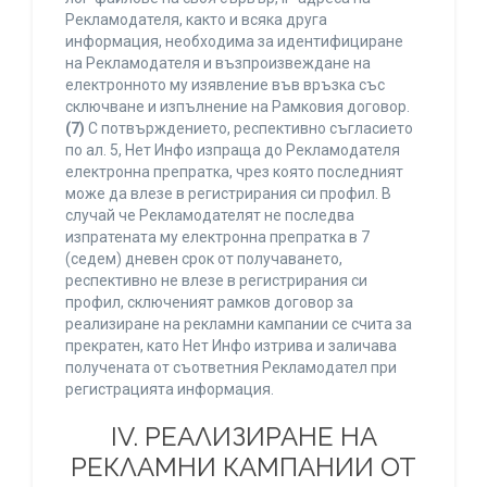
Рекламодателя, както и всяка друга
информация, необходима за идентифициране
на Рекламодателя и възпроизвеждане на
електронното му изявление във връзка със
сключване и изпълнение на Рамковия договор.
(7)
С потвърждението, респективно съгласието
по ал. 5, Нет Инфо изпраща до Рекламодателя
електронна препратка, чрез която последният
може да влезе в регистрирания си профил. В
случай че Рекламодателят не последва
изпратената му електронна препратка в 7
(седем) дневен срок от получаването,
респективно не влезе в регистрирания си
профил, сключеният рамков договор за
реализиране на рекламни кампании се счита за
прекратен, като Нет Инфо изтрива и заличава
получената от съответния Рекламодател при
регистрацията информация.
IV. РЕАЛИЗИРАНЕ НА
РЕКЛАМНИ КАМПАНИИ ОТ