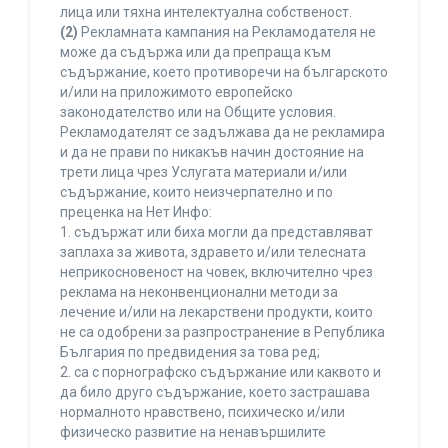
лица или тяхна интелектуална собственост.
(2)
Рекламната кампания на Рекламодателя не
може да съдържа или да препраща към
съдържание, което противоречи на българското
и/или на приложимото европейско
законодателство или на Общите условия.
Рекламодателят се задължава да не рекламира
и да не прави по никакъв начин достояние на
трети лица чрез Услугата материали и/или
съдържание, които неизчерпателно и по
преценка на Нет Инфо:
1. съдържат или биха могли да представляват
заплаха за живота, здравето и/или телесната
неприкосновеност на човек, включително чрез
реклама на неконвенционални методи за
лечение и/или на лекарствени продукти, които
не са одобрени за разпространение в Република
България по предвидения за това ред;
2. са с порнографско съдържание или каквото и
да било друго съдържание, което застрашава
нормалното нравствено, психическо и/или
физическо развитие на ненавършилите