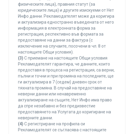
физическите лица), правния статут (за
юридическите лица) и другите изискуеми от Нет
Инфо данни. Рекламодателят може да коригира
и актуализира едностранно въведената от него
информация в електронната форма за
регистрация, респективно във формата за
предоставяне на данни за фактура (с
изключение на случаите, посочени в чл. 8 от
настоящите Общи условия).
(3)
С приемане на настоящите Общи условия
Рекламодателят гарантира, че данните, които
предоставя в процеса на регистрация, са верни,
пълни и точни и при промяна на последните, ще
ги актуализира в 7 (седем) дневен срок от
тяхната промяна. В случай на предоставяне на
неверни данни или ненавременно
актуализиране на същите, Нет Инфо има право
да спре незабавно и без предизвестие
предоставянето на Услугата до коригиране на
неверните данни.
(4)
С регистриране на профила си
Рекламодателят се съгласява с настоящите