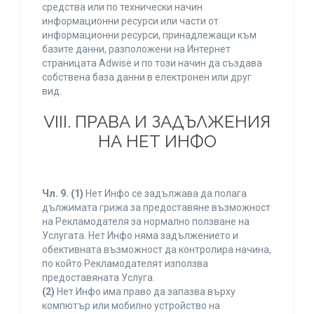
средства или по технически начин
информационни ресурси или части от
информационни ресурси, принадлежащи към
базите данни, разположени на Интернет
страницата Adwise и по този начин да създава
собствена база данни в електронен или друг
вид.
VIII. ПРАВА И ЗАДЪЛЖЕНИЯ
НА НЕТ ИНФО
Чл. 9.
(1)
Нет Инфо се задължава да полага
дължимата грижа за предоставяне възможност
на Рекламодателя за нормално ползване на
Услугата. Нет Инфо няма задължението и
обективната възможност да контролира начина,
по който Рекламодателят използва
предоставяната Услуга.
(2)
Нет Инфо има право да запазва върху
компютър или мобилно устройство на