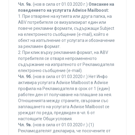
Чл. 9а.
(нов в сила от 01.03.2020 г.)
Описание на
поведението на услугата Adwise Mailboost:
1. При отваряне на кутията или друга папка, на
ABV потребителя се визуализират един или
повече рекламни формати, съдържащи Subject
на електронното съобщение (e-mail), който е
обект на изпълнение от услугата и обозначение
за рекламен формат.
2. При клик върху рекламния формат, на ABV
потребителя се отваря непромененото
съдържание на изпратеното от Рекламодателя
електронно съобщение (e-mail).
Чл. 9б.
(нов в сила от 01.03.2020 г.) Нет Инфо
активира услугата Adwise Mailboost в Adwise
профила на Рекламодателя в срок от 1 (един)
работен ден от получаване на плащане за нея.
Отношенията между страните, свързани със
заплащането на услугата Adwise Mailboost се
уреждат по реда, предвиден в чл. 6 от
настоящите Общи условия.
Чл. 9в.
(нов в сила от 01.03.2020 г.) (1)
Рекламодателят декларира, че посочените от