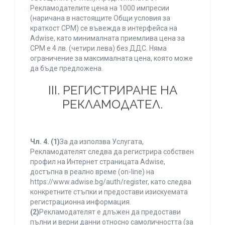
Рекламодателите цена на 1000 импресии
(наричана в настоящите Общи условия за
краткост CPM) се въвежда в интерфейса на
Adwise, като минималната приемлива цена за
CPM е 4 лв. (четири лева) без ДДС. Няма
ограничение за максималната цена, която може
да бъде предложена.
ІІІ. РЕГИСТРИРАНЕ НА
РЕКЛАМОДАТЕЛ.
Чл. 4.
(1)
За да използва Услугата,
Рекламодателят следва да регистрира собствен
профил на Интернет страницата Adwise,
достъпна в реално време (on-line) на
https://www.adwise.bg/auth/register, като следва
конкретните стъпки и предостави изискуемата
регистрационна информация.
(2)
Рекламодателят е длъжен да предостави
пълни и верни данни относно самоличността (за