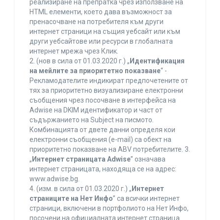
реализиране на препратка чрез използване на
HTML елементи, което дава възможност за
пренасочване на потребителя към други
интернет страници на същия уебсайт или към
други уебсайтове или ресурси в глобалната
интернет мрежа чрез Клик.
2. (нов в сила от 01.03.2020 г.) „
Идентификация
на мейлите за приоритетно показване
“ -
Рекламодателите индикират предпочетените от
тях за приоритетно визуализиране електронни
съобщения чрез посочване в интерфейса на
Adwise на DKIM идентификатор и част от
съдържанието на Subject на писмото.
Комбинацията от двете данни определя кои
електронни съобщения (e-mail) са обект на
приоритетно показване на ABV потребителите. 3.
„
Интернет страницата Adwise
” означава
интернет страницата, находяща се на адрес:
www.adwise.bg.
4. (изм. в сила от 01.03.2020 г.) „
Интернет
страниците на Нет Инфо
” са всички интернет
страници, включени в портфолиото на Нет Инфо,
посочени на официалната интернет страница