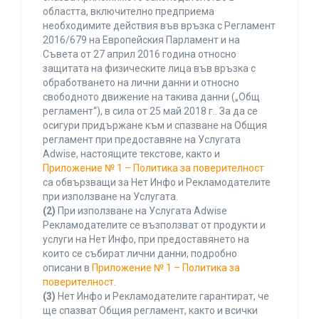
областта, включително предприема
необходимите действия във връзка с Регламент
2016/679 на Европейския Парламент и на
Съвета от 27 април 2016 година относно
защитата на физическите лица във връзка с
обработването на лични данни и относно
свободното движение на такива данни („Общ
регламент“), в сила от 25 май 2018 г.. За да се
осигури придържане към и спазване на Общия
регламент при предоставяне на Услугата
Adwise, настоящите текстове, както и
Приложение № 1 – Политика за поверителност
са обвързващи за Нет Инфо и Рекламодателите
при използване на Услугата.
(2)
При използване на Услугата Adwise
Рекламодателите се възползват от продукти и
услуги на Нет Инфо, при предоставянето на
които се събират лични данни, подробно
описани в
Приложение № 1 – Политика за
поверителност
.
(3)
Нет Инфо и Рекламодателите гарантират, че
ще спазват Общия регламент, както и всички