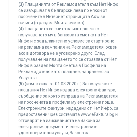
(3)
Плащанията от Рекламодателя към Нет Инфо
се извършват в български лева по някой от
посочените в Интернет страницата Adwise
начини (в раздел Моята сметка).
(4)
Плащането се счита за извършено с
получаването му в банковата сметка на Нет
Инфо и е задължително условие за стартиране
на рекламна кампания на Рекламодателя, освен
ако в договора не е уговорено друго. След
получаване на плащането то се отразява от Нет
Инфо в раздел Моята сметка в Профила на
Рекламодателя като плащане, направено за
Услугата.
(5)
(изм. в сила от 01.03.2020 г.) За получените
плащания Нет Инфо издава електрона фактура,
съобщение за която изпраща на Рекламодателя
на посочената в профила му електронна поща.
Електронните фактури, издадени от Нет Инфо, са
предоставени чрез системата www.eFaktura.bg и
отговарят на изискванията на Закона за
електронния документ и електронните
удостоверителни услуги, Закона за