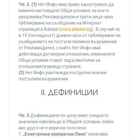
Чл. 2.
(1)
Нет Инфо има право едностранно да
изменя настоящите Общи условия, за което
уведомява Рекламодатели и трети лица чрез
публикуване на съобщение на Интернет
страницата Adwise (
www.adwise.bg
) . В случай че
в 15 (петнадесет) дневен срок от публикуване на
съобщението не постъпи писмено възражение
от Рекламодател, с който Нет Инфо има
действащи договорни отношения, изменените
Общи условия стават задължителни за
отношенията между страните.
(2)
Нет Инфо разглежда поотделно всички
постъпили възражения.
ІІ. ДЕФИНИЦИИ
Чл. 3.
Дефинициите по-долу имат следното
значение навсякъде в Общите условия, освен
ако друго не е изрично посочено:
1. „
Електронна препратка/Линк
” означава