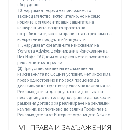
оборудване;
10. нарушават норми на приложимото
законодателство, включително, но не само
нормите, регламентиращи защитата на
конкуренцията, защита правата на
потребителите, както и правилата на реклама на
конкретните продукти и/или услуги;
11. нарушават креативните изисквания на
Услугата Adwise, дефинирани в Изисквания на
Нет Инфо ЕАД към съдържанието и визията на
рекламните материали.
(3)
При установяване на неспазване на
изискванията по Общите условия, Нет Инфо има
право едностранно и по своя преценка да
деактивира конкретната рекламна кампания на
Рекламодателя, да преустанови достъпа на
последния до нея или едностранно да прекрати
рамковия договор за реализиране на рекламни
кампании, респективно да заличи Профила на
Рекламодателя от Интернет страницата Adwise.
VII. ПРАВА И ЗАДЪЛЖЕНИЯ