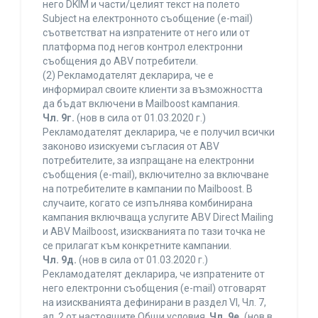
него DKIM и части/целият текст на полето
Subject на електронното съобщение (e-mail)
съответстват на изпратените от него или от
платформа под негов контрол електронни
съобщения до ABV потребители.
(2) Рекламодателят декларира, че е
информирал своите клиенти за възможността
да бъдат включени в Mailboost кампания.
Чл. 9г.
(нов в сила от 01.03.2020 г.)
Рекламодателят декларира, че е получил всички
законово изискуеми съгласия от ABV
потребителите, за изпращане на електронни
съобщения (e-mail), включително за включване
на потребителите в кампании по Mailboost. В
случаите, когато се изпълнява комбинирана
кампания включваща услугите ABV Direct Mailing
и ABV Mailboost, изискванията по тази точка не
се прилагат към конкретните кампании.
Чл. 9д.
(нов в сила от 01.03.2020 г.)
Рекламодателят декларира, че изпратените от
него електронни съобщения (e-mail) отговарят
на изискванията дефинирани в раздел VI, Чл. 7,
ал. 2 от настоящите Общи условия.
Чл. 9е.
(нов в