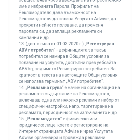
осъществява чрез въвеждане на потребителско
име и избраната Парола. Профилът на
Рекламодателя дава възможност на
Рекламодателя да ползва Услугата Adwise, да
прекрати нейното ползване, да променя
паролата си, да заплаща рекламните си
кампании и др.
13. (доп. в сила от 01.03.2020 г.) „
Регистриран
ABV потребител
“ - дефиницията за такъв
потребител се намира в Общите условия за
ползване на услугите, достъпни през уебсайта
ABV.bg, под името Регистриран потребител. За
краткост в текста на настоящите Общи условия
се използва терминът „ABV потребител“.
14. „
Рекламна група
“ е начин на организация на
рекламното съдържание на Рекламодател,
включващ една или няколко реклами и набор от
специфични настройки, напр. таргетиране на
рекламата, периодичност на излъчването и др.
15. „
Рекламодател
” е физическо или
юридическо лице, което е регистрирано на
Интернет страницата Adwise и чрез Услугата
Adwise организира и провежда рекламни