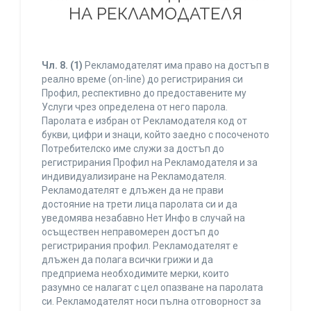
НА РЕКЛАМОДАТЕЛЯ
Чл. 8.
(1)
Рекламодателят има право на достъп в
реално време (on-line) до регистрирания си
Профил, респективно до предоставените му
Услуги чрез определена от него парола.
Паролата е избран от Рекламодателя код от
букви, цифри и знаци, който заедно с посоченото
Потребителско име служи за достъп до
регистрирания Профил на Рекламодателя и за
индивидуализиране на Рекламодателя.
Рекламодателят е длъжен да не прави
достояние на трети лица паролата си и да
уведомява незабавно Нет Инфо в случай на
осъществен неправомерен достъп до
регистрирания профил. Рекламодателят е
длъжен да полага всички грижи и да
предприема необходимите мерки, които
разумно се налагат с цел опазване на паролата
си. Рекламодателят носи пълна отговорност за