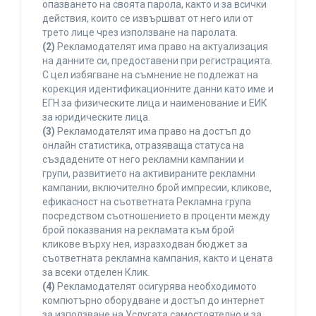
опазването на своята парола, както и за всички
действия, които се извършват от него или от
трето лице чрез използване на паролата.
(2)
Рекламодателят има право на актуализация
на данните си, предоставени при регистрацията.
С цел избягване на съмнение не подлежат на
корекция идентификационните данни като име и
ЕГН за физическите лица и наименование и ЕИК
за юридическите лица.
(3)
Рекламодателят има право на достъп до
онлайн статистика, отразяваща статуса на
създадените от него рекламни кампании и
групи, развитието на активираните рекламни
кампании, включително брой импресии, кликове,
ефикасност на съответната Рекламна група
посредством съотношението в проценти между
брой показвания на рекламата към брой
кликове върху нея, изразходван бюджет за
съответната рекламна кампания, както и цената
за всеки отделен Клик.
(4)
Рекламодателят осигурява необходимото
компютърно оборудване и достъп до интернет
за използване на Услугата самостоятелно и за