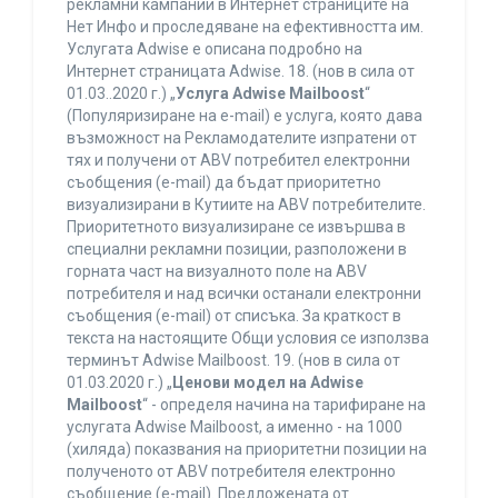
рекламни кампании в Интернет страниците на
Нет Инфо и проследяване на ефективността им.
Услугата Adwise е описана подробно на
Интернет страницата Adwise. 18. (нов в сила от
01.03..2020 г.) „
Услуга Adwise Mailboost
“
(Популяризиране на e-mail) е услуга, която дава
възможност на Рекламодателите изпратени от
тях и получени от ABV потребител електронни
съобщения (e-mail) да бъдат приоритетно
визуализирани в Кутиите на ABV потребителите.
Приоритетното визуализиране се извършва в
специални рекламни позиции, разположени в
горната част на визуалното поле на ABV
потребителя и над всички останали електронни
съобщения (e-mail) от списъка. За краткост в
текста на настоящите Общи условия се използва
терминът Adwise Mailboost. 19. (нов в сила от
01.03.2020 г.) „
Ценови модел на Adwise
Mailboost
“ - определя начина на тарифиране на
услугата Adwise Mailboost, а именно - на 1000
(хиляда) показвания на приоритетни позиции на
полученото от ABV потребителя електронно
съобщение (e-mail). Предложената от