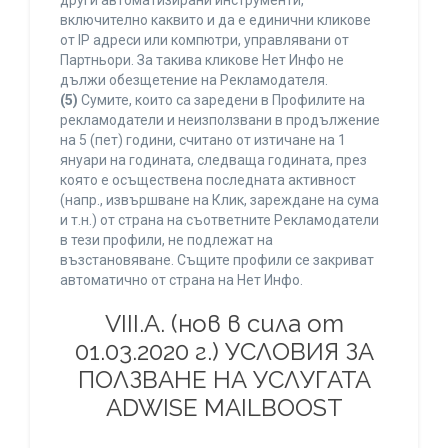
други автоматизирани инструменти,
включително каквито и да е единични кликове
от IP адреси или компютри, управлявани от
Партньори. За такива кликове Нет Инфо не
дължи обезщетение на Рекламодателя.
(5)
Сумите, които са заредени в Профилите на
рекламодатели и неизползвани в продължение
на 5 (пет) години, считано от изтичане на 1
януари на годината, следваща годината, през
която е осъществена последната активност
(напр., извършване на Клик, зареждане на сума
и т.н.) от страна на съответните Рекламодатели
в тези профили, не подлежат на
възстановяване. Същите профили се закриват
автоматично от страна на Нет Инфо.
VIII.A. (нов в сила от
01.03.2020 г.) УСЛОВИЯ ЗА
ПОЛЗВАНЕ НА УСЛУГАТА
ADWISE MAILBOOST