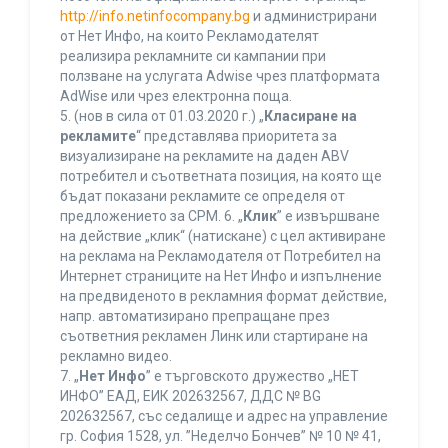
http://info.netinfocompany.bg
и администрирани
от Нет Инфо, на които Рекламодателят
реализира рекламните си кампании при
ползване на услугата Adwise чрез платформата
AdWise или чрез електронна поща.
5. (нов в сила от 01.03.2020 г.) „
Класиране на
рекламите
“ представлява приоритета за
визуализиране на рекламите на даден ABV
потребител и съответната позиция, на която ще
бъдат показани рекламите се определя от
предложението за CPM. 6. „
Клик
” е извършване
на действие „клик“ (натискане) с цел активиране
на реклама на Рекламодателя от Потребител на
Интернет страниците на Нет Инфо и изпълнение
на предвиденото в рекламния формат действие,
напр. автоматизирано препращане през
съответния рекламен Линк или стартиране на
рекламно видео.
7. „
Нет Инфо
” е търговското дружество „НЕТ
ИНФО” ЕАД, ЕИК 202632567, ДДС № BG
202632567, със седалище и адрес на управление
гр. София 1528, ул. ”Неделчо Бончев” № 10 № 41,