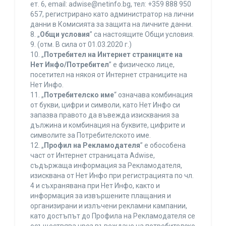
ет. 6, еmail: adwise@netinfo.bg, тел: +359 888 950
657, регистрирано като администратор на лични
данни в Комисията за защита на личните данни.
8. „
Общи условия
” са настоящите Общи условия.
9. (отм. В сила от 01.03.2020 г.)
10. „
Потребител на Интернет страниците на
Нет Инфо/Потребител
” е физическо лице,
посетител на някоя от Интернет страниците на
Нет Инфо.
11. „
Потребителско име
“ означава комбинация
от букви, цифри и символи, като Нет Инфо си
запазва правото да въвежда изисквания за
дължина и комбинация на буквите, цифрите и
символите за Потребителското име.
12. „
Профил на Рекламодателя
” е обособена
част от Интернет страницата Adwise,
съдържаща информация за Рекламодателя,
изисквана от Нет Инфо при регистрацията по чл.
4 и съхранявана при Нет Инфо, както и
информация за извършените плащания и
организирани и излъчени рекламни кампании,
като достъпът до Профила на Рекламодателя се