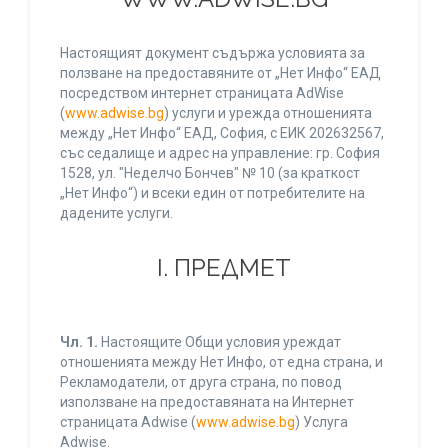
Настоящият документ съдържа условията за
ползване на предоставяните от „Нет Инфо“ ЕАД
посредством интернет страницата AdWise
(
www.adwise.bg
) услуги и урежда отношенията
между „Нет Инфо“ ЕАД, София, с ЕИК 202632567,
със седалище и адрес на управление: гр. София
1528, ул. "Неделчо Бончев" № 10 (за краткост
„Нет Инфо“) и всеки един от потребителите на
дадените услуги.
І. ПРЕДМЕТ
Чл. 1.
Настоящите Общи условия уреждат
отношенията между Нет Инфо, от една страна, и
Рекламодатели, от друга страна, по повод
използване на предоставяната на Интернет
страницата Adwise (
www.adwise.bg
) Услуга
Adwise.