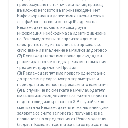
преобразуване по технически начин, правещ
възможно неговото възпроизвеждане. Нет
Инфо съхранява в допустимия законен срок в
лог-файлове на своя сървър IP адреса на
Рекламодателя, както и всяка друга
информация, необходима за идентифициране
на Рекламодателя и възпроизвеждане на
електронното му изявление във връзка със
сключване и изпълнение на Рамковия договор.
(7)
Рекламодателят има право да създаде и
реализира повече от една рекламна кампания
чрез регистрирания си Профил.
(8)
Рекламодателят има правото едностранно
да променя и реорганизира параметрите и
периода на активност на рекламната кампания.
(9)
В случай че по сметката на Рекламодателя
има налични суми, заявката се счита за приета
веднага след извършването й. В случай че по
сметката на Рекламодателя няма налични суми,
заявката се счита за приета с получаване на
плащането на определения от Рекламодателя
бюджет. Всяка конкретна заявка се прекратява