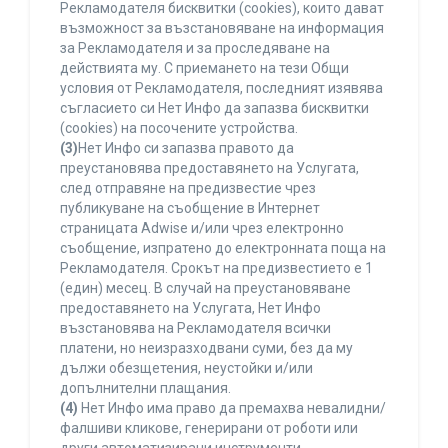
Рекламодателя бисквитки (cookies), които дават
възможност за възстановяване на информация
за Рекламодателя и за проследяване на
действията му. С приемането на тези Общи
условия от Рекламодателя, последният изявява
съгласието си Нет Инфо да запазва бисквитки
(cookies) на посочените устройства.
(3)
Нет Инфо си запазва правото да
преустановява предоставянето на Услугата,
след отправяне на предизвестие чрез
публикуване на съобщение в Интернет
страницата Adwise и/или чрез електронно
съобщение, изпратено до електронната поща на
Рекламодателя. Срокът на предизвестието е 1
(един) месец. В случай на преустановяване
предоставянето на Услугата, Нет Инфо
възстановява на Рекламодателя всички
платени, но неизразходвани суми, без да му
дължи обезщетения, неустойки и/или
допълнителни плащания.
(4)
Нет Инфо има право да премахва невалидни/
фалшиви кликове, генерирани от роботи или