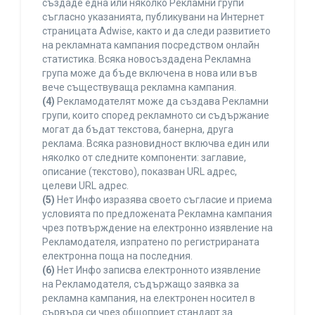
създаде една или няколко Рекламни групи
съгласно указанията, публикувани на Интернет
страницата Adwise, както и да следи развитието
на рекламната кампания посредством онлайн
статистика. Всяка новосъздадена Рекламна
група може да бъде включена в нова или във
вече съществуваща рекламна кампания.
(4)
Рекламодателят може да създава Рекламни
групи, които според рекламното си съдържание
могат да бъдат текстова, банерна, друга
реклама. Всяка разновидност включва един или
няколко от следните компоненти: заглавие,
описание (текстово), показван URL адрес,
целеви URL адрес.
(5)
Нет Инфо изразява своето съгласие и приема
условията по предложената Рекламна кампания
чрез потвърждение на електронно изявление на
Рекламодателя, изпратено по регистрираната
електронна поща на последния.
(6)
Нет Инфо записва електронното изявление
на Рекламодателя, съдържащо заявка за
рекламна кампания, на електронен носител в
сървъра си чрез общоприет стандарт за