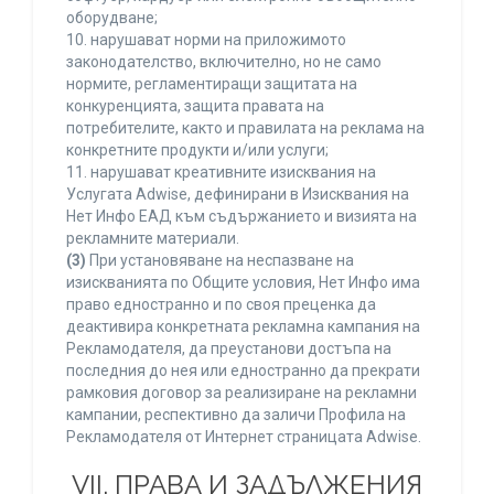
оборудване;
10. нарушават норми на приложимото
законодателство, включително, но не само
нормите, регламентиращи защитата на
конкуренцията, защита правата на
потребителите, както и правилата на реклама на
конкретните продукти и/или услуги;
11. нарушават креативните изисквания на
Услугата Adwise, дефинирани в Изисквания на
Нет Инфо ЕАД към съдържанието и визията на
рекламните материали.
(3)
При установяване на неспазване на
изискванията по Общите условия, Нет Инфо има
право едностранно и по своя преценка да
деактивира конкретната рекламна кампания на
Рекламодателя, да преустанови достъпа на
последния до нея или едностранно да прекрати
рамковия договор за реализиране на рекламни
кампании, респективно да заличи Профила на
Рекламодателя от Интернет страницата Adwise.
VII. ПРАВА И ЗАДЪЛЖЕНИЯ