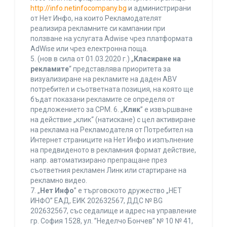
http://info.netinfocompany.bg
и администрирани
от Нет Инфо, на които Рекламодателят
реализира рекламните си кампании при
ползване на услугата Adwise чрез платформата
AdWise или чрез електронна поща.
5. (нов в сила от 01.03.2020 г.) „
Класиране на
рекламите
“ представлява приоритета за
визуализиране на рекламите на даден ABV
потребител и съответната позиция, на която ще
бъдат показани рекламите се определя от
предложението за CPM. 6. „
Клик
” е извършване
на действие „клик“ (натискане) с цел активиране
на реклама на Рекламодателя от Потребител на
Интернет страниците на Нет Инфо и изпълнение
на предвиденото в рекламния формат действие,
напр. автоматизирано препращане през
съответния рекламен Линк или стартиране на
рекламно видео.
7. „
Нет Инфо
” е търговското дружество „НЕТ
ИНФО” ЕАД, ЕИК 202632567, ДДС № BG
202632567, със седалище и адрес на управление
гр. София 1528, ул. ”Неделчо Бончев” № 10 № 41,