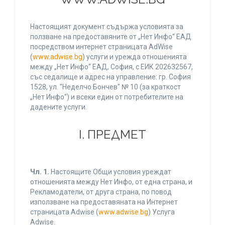
Настоящият документ съдържа условията за
ползване на предоставяните от „Нет Инфо“ ЕАД
посредством интернет страницата AdWise
(
www.adwise.bg
) услуги и урежда отношенията
между „Нет Инфо“ ЕАД, София, с ЕИК 202632567,
със седалище и адрес на управление: гр. София
1528, ул. "Неделчо Бончев" № 10 (за краткост
„Нет Инфо“) и всеки един от потребителите на
дадените услуги.
І. ПРЕДМЕТ
Чл. 1.
Настоящите Общи условия уреждат
отношенията между Нет Инфо, от една страна, и
Рекламодатели, от друга страна, по повод
използване на предоставяната на Интернет
страницата Adwise (
www.adwise.bg
) Услуга
Adwise.