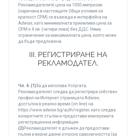
Рекламодателите цена на 1000 импресии
(наричана в настоящите Общи условия за
краткост CPM) се въвежда в интерфейса на
Adwise, като минималната приемлива цена за
CPM е 4 лв. (четири лева) без ДДС. Няма
ограничение за максималната цена, която може
да бъде предложена.
ІІІ. РЕГИСТРИРАНЕ НА
РЕКЛАМОДАТЕЛ.
Чл. 4.
(1)
За да използва Услугата,
Рекламодателят следва да регистрира собствен
профил на Интернет страницата Adwise,
достъпна в реално време (on-line) на
https://www.adwise.bg/auth/register, като следва
конкретните стъпки и предостави изискуемата
регистрационна информация.
(2)
Рекламодателят е длъжен да предостави
пълни и верни данни относно самоличността (за