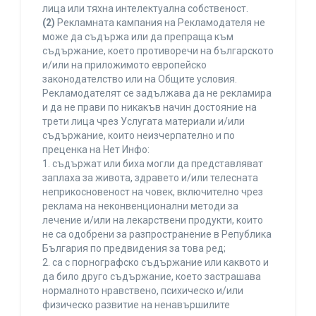
лица или тяхна интелектуална собственост.
(2)
Рекламната кампания на Рекламодателя не
може да съдържа или да препраща към
съдържание, което противоречи на българското
и/или на приложимото европейско
законодателство или на Общите условия.
Рекламодателят се задължава да не рекламира
и да не прави по никакъв начин достояние на
трети лица чрез Услугата материали и/или
съдържание, които неизчерпателно и по
преценка на Нет Инфо:
1. съдържат или биха могли да представляват
заплаха за живота, здравето и/или телесната
неприкосновеност на човек, включително чрез
реклама на неконвенционални методи за
лечение и/или на лекарствени продукти, които
не са одобрени за разпространение в Република
България по предвидения за това ред;
2. са с порнографско съдържание или каквото и
да било друго съдържание, което застрашава
нормалното нравствено, психическо и/или
физическо развитие на ненавършилите