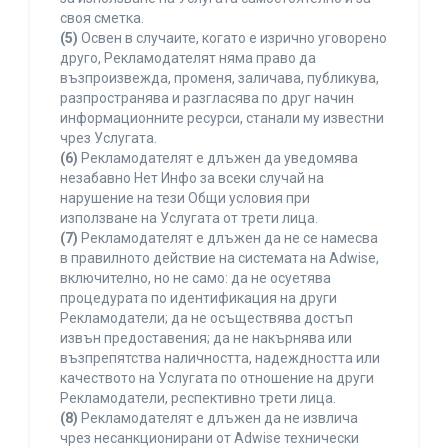
своя сметка.
(5)
Освен в случаите, когато е изрично уговорено
друго, Рекламодателят няма право да
възпроизвежда, променя, заличава, публикува,
разпространява и разгласява по друг начин
информационните ресурси, станали му известни
чрез Услугата.
(6)
Рекламодателят е длъжен да уведомява
незабавно Нет Инфо за всеки случай на
нарушение на тези Общи условия при
използване на Услугата от трети лица.
(7)
Рекламодателят е длъжен да не се намесва
в правилното действие на системата на Adwise,
включително, но не само: да не осуетява
процедурата по идентификация на други
Рекламодатели; да не осъществява достъп
извън предоставения; да не накърнява или
възпрепятства наличността, надеждността или
качеството на Услугата по отношение на други
Рекламодатели, респективно трети лица.
(8)
Рекламодателят е длъжен да не извлича
чрез несанкционирани от Adwise технически