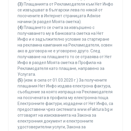
(3)
Плащанията от Рекламодателя към Нет Инфо
се извършват в български лева по някой от
посочените в Интернет страницата Adwise
начини (в раздел Моята сметка).
(4)
Плащането се счита за извършено с
получаването му в банковата сметка на Нет
Инфо и е задължително условие за стартиране
на рекламна кампания на Рекламодателя, освен
ако в договора не е уговорено друго. След
получаване на плащането то се отразява от Нет
Инфо в раздел Моята сметка в Профила на
Рекламодателя като плащане, направено за
Услугата.
(5)
(изм. в сила от 01.03.2020 г.) За получените
плащания Нет Инфо издава електрона фактура,
съобщение за която изпраща на Рекламодателя
на посочената в профила му електронна поща.
Електронните фактури, издадени от Нет Инфо, са
предоставени чрез системата www.eFaktura.bg и
отговарят на изискванията на Закона за
електронния документ и електронните
удостоверителни услуги, Закона за