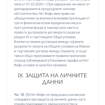
сила от 01.03.2020 г.) При нарушение на някое от
декларираните в предходните членове
обстоятелства, Нет Инфо има право на
обезщетение за всички и всякакви претенции от
трети физически и/или юридически лица и
претърпени вреди в тази връзка, както и
правото да прекрати договора по реда на
раздел XI от настоящите Общи условия.
Всички останали договорки между страните,
уредени по силата на Общите условия на Adwise
и търговския договор между страните, а също
така и общо приложимите правила прилагани
според публикуваната Рекламна тарифа на Нет
Инфо остават в сила без промяна.
IХ. ЗАЩИТА НА ЛИЧНИТЕ
ДАННИ
Чл. 10.
(1)
Нет Инфо се придържа към високи
стандарти при защита на личните данни, като
спазва приложимото законодателство в