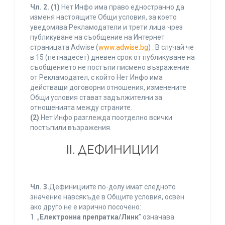
Чл. 2.
(1)
Нет Инфо има право едностранно да
изменя настоящите Общи условия, за което
уведомява Рекламодатели и трети лица чрез
публикуване на съобщение на Интернет
страницата Adwise (
www.adwise.bg
) . В случай че
в 15 (петнадесет) дневен срок от публикуване на
съобщението не постъпи писмено възражение
от Рекламодател, с който Нет Инфо има
действащи договорни отношения, изменените
Общи условия стават задължителни за
отношенията между страните.
(2)
Нет Инфо разглежда поотделно всички
постъпили възражения.
ІІ. ДЕФИНИЦИИ
Чл. 3.
Дефинициите по-долу имат следното
значение навсякъде в Общите условия, освен
ако друго не е изрично посочено:
1. „
Електронна препратка/Линк
” означава