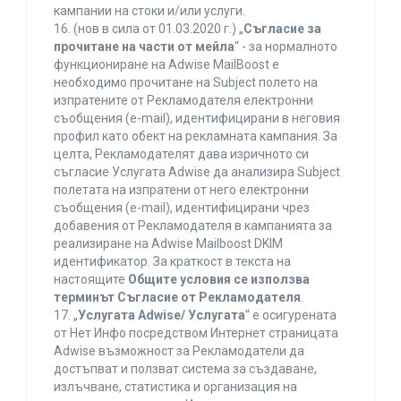
кампании на стоки и/или услуги.
16. (нов в сила от 01.03.2020 г.) „
Съгласие за
прочитане на части от мейла
“ - за нормалното
функциониране на Adwise MailBoost е
необходимо прочитане на Subject полето на
изпратените от Рекламодателя електронни
съобщения (e-mail), идентифицирани в неговия
профил като обект на рекламната кампания. За
целта, Рекламодателят дава изричното си
съгласие Услугата Adwise да анализира Subject
полетата на изпратени от него електронни
съобщения (e-mail), идентифицирани чрез
добавения от Рекламодателя в кампанията за
реализиране на Adwise Mailboost DKIM
идентификатор. За краткост в текста на
настоящите
Общите условия се използва
терминът Съгласие от Рекламодателя
.
17. „
Услугата Adwise/ Услугата
“ е осигурената
от Нет Инфо посредством Интернет страницата
Adwise възможност за Рекламодатели да
достъпват и ползват система за създаване,
излъчване, статистика и организация на