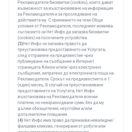
Рекламодателя бисквитки (cookies), които дават
възможност за възстановяване на информация
за Рекламодателя и за проследяване на
действията му. С приемането на тези Общи
условия от Рекламодателя, последният изявява
съгласието си Нет Инфо да запазва бисквитки
(cookies) на посочените устройства.
(3)
Нет Инфо си запазва правото да
преустановява предоставянето на Услугата,
след отправяне на предизвестие чрез
публикуване на съобщение в Интернет
страницата Adwise и/или чрез електронно
съобщение, изпратено до електронната поща на
Рекламодателя. Срокът на предизвестието е 1
(един) месец. В случай на преустановяване
предоставянето на Услугата, Нет Инфо
възстановява на Рекламодателя всички
платени, но неизразходвани суми, без да му
дължи обезщетения, неустойки и/или
допълнителни плащания.
(4)
Нет Инфо има право да премахва невалидни/
фалшиви кликове, генерирани от роботи или