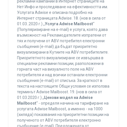
рекламни кампании в Интернет страниците на
Нет Инфо и проследяване на ефективността им.
Услугата Adwise е описана подробно на
Интернет страницата Adwise. 18. (нов в сила от
01.03..2020 г.) „
Услуга Adwise Mailboost
“
(Популяризиране на e-mail) е услуга, която дава
възможност на Рекламодателите изпратени от
тях и получени от ABV потребител електронни
съобщения (e-mail) да бъдат приоритетно
визуализирани в Кутиите на ABV потребителите.
Приоритетното визуализиране се извършва в
специални рекламни позиции, разположени в
горната част на визуалното поле на ABV
потребителя и над всички останали електронни
съобщения (e-mail) от списъка. За краткост в
текста на настоящите Общи условия се използва
терминът Adwise Mailboost. 19. (нов в сила от
01.03.2020 г.) „
Ценови модел на Adwise
Mailboost
“ - определя начина на тарифиране на
услугата Adwise Mailboost, а именно - на 1000
(хиляда) показвания на приоритетни позиции на
полученото от ABV потребителя електронно
съобщение (e-mail). Предложената от