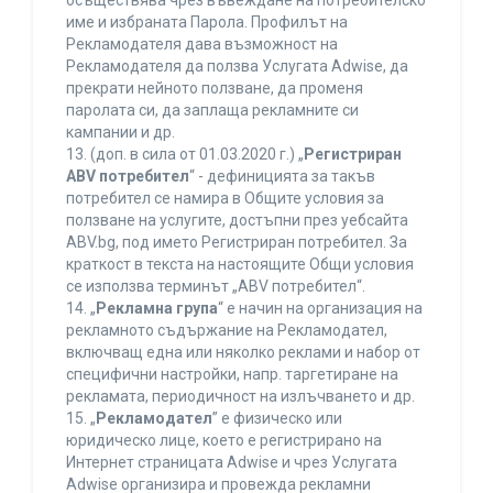
осъществява чрез въвеждане на потребителско
име и избраната Парола. Профилът на
Рекламодателя дава възможност на
Рекламодателя да ползва Услугата Adwise, да
прекрати нейното ползване, да променя
паролата си, да заплаща рекламните си
кампании и др.
13. (доп. в сила от 01.03.2020 г.) „
Регистриран
ABV потребител
“ - дефиницията за такъв
потребител се намира в Общите условия за
ползване на услугите, достъпни през уебсайта
ABV.bg, под името Регистриран потребител. За
краткост в текста на настоящите Общи условия
се използва терминът „ABV потребител“.
14. „
Рекламна група
“ е начин на организация на
рекламното съдържание на Рекламодател,
включващ една или няколко реклами и набор от
специфични настройки, напр. таргетиране на
рекламата, периодичност на излъчването и др.
15. „
Рекламодател
” е физическо или
юридическо лице, което е регистрирано на
Интернет страницата Adwise и чрез Услугата
Adwise организира и провежда рекламни