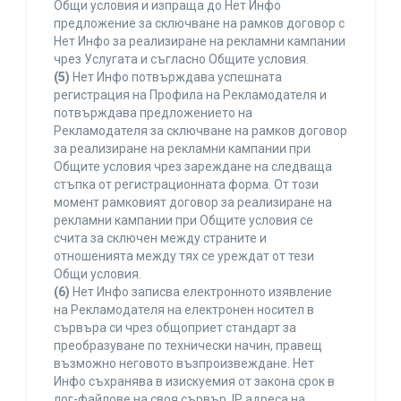
Общи условия и изпраща до Нет Инфо
предложение за сключване на рамков договор с
Нет Инфо за реализиране на рекламни кампании
чрез Услугата и съгласно Общите условия.
(5)
Нет Инфо потвърждава успешната
регистрация на Профила на Рекламодателя и
потвърждава предложението на
Рекламодателя за сключване на рамков договор
за реализиране на рекламни кампании при
Общите условия чрез зареждане на следваща
стъпка от регистрационната форма. От този
момент рамковият договор за реализиране на
рекламни кампании при Общите условия се
счита за сключен между страните и
отношенията между тях се уреждат от тези
Общи условия.
(6)
Нет Инфо записва електронното изявление
на Рекламодателя на електронен носител в
сървъра си чрез общоприет стандарт за
преобразуване по технически начин, правещ
възможно неговото възпроизвеждане. Нет
Инфо съхранява в изискуемия от закона срок в
лог-файлове на своя сървър, IP адреса на