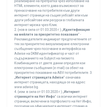
реализиране на препратка чрез използване на
HTML елементи, което дава възможност за
пренасочване на потребителя към други
интернет страници на същия уебсайт или към
други уебсайтове или ресурси в глобалната
интернет мрежа чрез Клик.
2. (нов в сила от 01.03.2020 г.) „
Идентификация
на мейлите за приоритетно показване
“ -
Рекламодателите индикират предпочетените от
тях за приоритетно визуализиране електронни
съобщения чрез посочване в интерфейса на
Adwise на DKIM идентификатор и част от
съдържанието на Subject на писмото.
Комбинацията от двете данни определя кои
електронни съобщения (e-mail) са обект на
приоритетно показване на ABV потребителите. 3.
„
Интернет страницата Adwise
” означава
интернет страницата, находяща се на адрес:
www.adwise.bg.
4. (изм. в сила от 01.03.2020 г.) „
Интернет
страниците на Нет Инфо
” са всички интернет
страници, включени в портфолиото на Нет Инфо,
посочени на официалната интернет страница