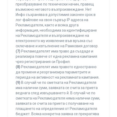
преобразуване по технически начин, правещ
възможно неговото възпроизвеждане. Нет
Инфо съхранява в допустимия законен срок в
лог-файлове на своя сървър IP адреса на
Рекламодателя, както и всяка друга
информация, необходима за идентифициране
на Рекламодателя и възпроизвеждане на
електронното му изявление във връзка със
сключване и изпълнение на Рамковия договор.
(7)
Рекламодателят има право да създаде и
реализира повече от една рекламна кампания
чрез регистрирания си Профил.
(8)
Рекламодателят има правото едностранно
да променя и реорганизира параметрите и
периода на активност на рекламната кампания.
(9)
В случай че по сметката на Рекламодателя
има налични суми, заявката се счита за приета
веднага след извършването й. В случай че по
сметката на Рекламодателя няма налични суми,
заявката се счита за приета с получаване на
плащането на определения от Рекламодателя
бюджет. Всяка конкретна заявка се прекратява