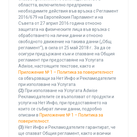
областта, включително предприема
необходимите действия във връзка с Регламент
2016/679 на Европейския Парламент и на
Съвета от 27 април 2016 година относно
защитата на физическите лица във връзка с
обработването на лични данни и относно
свободното движение на такива данни („Общ
регламент“), в сила от 25 май 2018 г.. За да се
осигури придържане към и спазване на Общия
регламент при предоставяне на Услугата
Adwise, настоящите текстове, както и
Приложение № 1 – Политика за поверителност
са обвързващи за Нет Инфо и Рекламодателите
при използване на Услугата.
(2)
При използване на Услугата Adwise
Рекламодателите се възползват от продукти и
услуги на Нет Инфо, при предоставянето на
които се събират лични данни, подробно
описани в
Приложение № 1 – Политика за
поверителност
.
(3)
Нет Инфо и Рекламодателите гарантират, че
ще спазват Общия регламент, както и всички