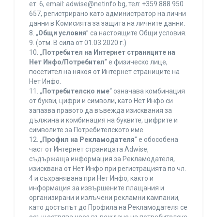
ет. 6, еmail: adwise@netinfo.bg, тел: +359 888 950
657, регистрирано като администратор на лични
данни в Комисията за защита на личните данни.
8. „
Общи условия
” са настоящите Общи условия.
9. (отм. В сила от 01.03.2020 г.)
10. „
Потребител на Интернет страниците на
Нет Инфо/Потребител
” е физическо лице,
посетител на някоя от Интернет страниците на
Нет Инфо.
11. „
Потребителско име
“ означава комбинация
от букви, цифри и символи, като Нет Инфо си
запазва правото да въвежда изисквания за
дължина и комбинация на буквите, цифрите и
символите за Потребителското име.
12. „
Профил на Рекламодателя
” е обособена
част от Интернет страницата Adwise,
съдържаща информация за Рекламодателя,
изисквана от Нет Инфо при регистрацията по чл.
4 и съхранявана при Нет Инфо, както и
информация за извършените плащания и
организирани и излъчени рекламни кампании,
като достъпът до Профила на Рекламодателя се