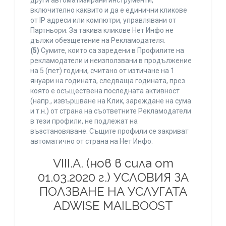
други автоматизирани инструменти,
включително каквито и да е единични кликове
от IP адреси или компютри, управлявани от
Партньори. За такива кликове Нет Инфо не
дължи обезщетение на Рекламодателя.
(5)
Сумите, които са заредени в Профилите на
рекламодатели и неизползвани в продължение
на 5 (пет) години, считано от изтичане на 1
януари на годината, следваща годината, през
която е осъществена последната активност
(напр., извършване на Клик, зареждане на сума
и т.н.) от страна на съответните Рекламодатели
в тези профили, не подлежат на
възстановяване. Същите профили се закриват
автоматично от страна на Нет Инфо.
VIII.A. (нов в сила от
01.03.2020 г.) УСЛОВИЯ ЗА
ПОЛЗВАНЕ НА УСЛУГАТА
ADWISE MAILBOOST