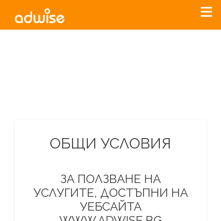
Уважаеми рекламодатели, с настоящото съобщение
бихме искали да Ви уведомим, че „Нет Инфо“ ЕАД (
„Нет
Инфо“
)
прекратява услугата Adwise
считано от
01.01.2026
г
.
За повече информация, натиснете
тук.
ОБЩИ УСЛОВИЯ
ЗА ПОЛЗВАНЕ НА
УСЛУГИТЕ, ДОСТЪПНИ НА
УЕБСАЙТА
WWW.ADWISE.BG