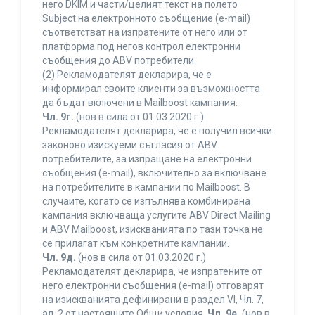
него DKIM и части/целият текст на полето
Subject на електронното съобщение (e-mail)
съответстват на изпратените от него или от
платформа под негов контрол електронни
съобщения до ABV потребители.
(2) Рекламодателят декларира, че е
информирал своите клиенти за възможността
да бъдат включени в Mailboost кампания.
Чл. 9г.
(нов в сила от 01.03.2020 г.)
Рекламодателят декларира, че е получил всички
законово изискуеми съгласия от ABV
потребителите, за изпращане на електронни
съобщения (e-mail), включително за включване
на потребителите в кампании по Mailboost. В
случаите, когато се изпълнява комбинирана
кампания включваща услугите ABV Direct Mailing
и ABV Mailboost, изискванията по тази точка не
се прилагат към конкретните кампании.
Чл. 9д.
(нов в сила от 01.03.2020 г.)
Рекламодателят декларира, че изпратените от
него електронни съобщения (e-mail) отговарят
на изискванията дефинирани в раздел VI, Чл. 7,
ал. 2 от настоящите Общи условия.
Чл. 9е.
(нов в