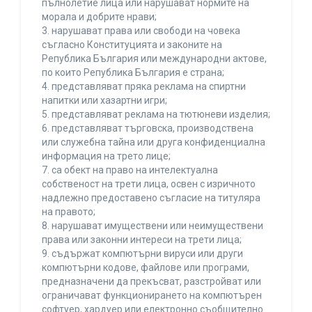
пълнолетие лица или нарушават нормите на
морала и добрите нрави;
3. нарушават права или свободи на човека
съгласно Конституцията и законите на
Република България или международни актове,
по които Република България е страна;
4. представляват пряка реклама на спиртни
напитки или хазартни игри;
5. представляват реклама на тютюневи изделия;
6. представляват търговска, производствена
или служебна тайна или друга конфиденциална
информация на трето лице;
7. са обект на право на интелектуална
собственост на трети лица, освен с изричното
надлежно предоставено съгласие на титуляра
на правото;
8. нарушават имуществени или неимуществени
права или законни интереси на трети лица;
9. съдържат компютърни вируси или други
компютърни кодове, файлове или програми,
предназначени да прекъсват, разстройват или
ограничават функционирането на компютърен
софтуер, хардуер или електронно съобщително