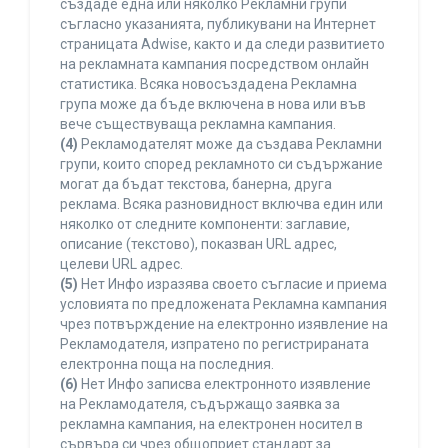
създаде една или няколко Рекламни групи
съгласно указанията, публикувани на Интернет
страницата Adwise, както и да следи развитието
на рекламната кампания посредством онлайн
статистика. Всяка новосъздадена Рекламна
група може да бъде включена в нова или във
вече съществуваща рекламна кампания.
(4)
Рекламодателят може да създава Рекламни
групи, които според рекламното си съдържание
могат да бъдат текстова, банерна, друга
реклама. Всяка разновидност включва един или
няколко от следните компоненти: заглавие,
описание (текстово), показван URL адрес,
целеви URL адрес.
(5)
Нет Инфо изразява своето съгласие и приема
условията по предложената Рекламна кампания
чрез потвърждение на електронно изявление на
Рекламодателя, изпратено по регистрираната
електронна поща на последния.
(6)
Нет Инфо записва електронното изявление
на Рекламодателя, съдържащо заявка за
рекламна кампания, на електронен носител в
сървъра си чрез общоприет стандарт за