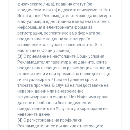
физическите лица), правния статут (за
юридическите лица) и другите изискуеми от Нет
Инфо данни. Рекламодателят може да коригира
и актуализира едностранно въведената от него
информация в електронната форма за
регистрация, респективно във формата за
предоставяне на данни за фактура (с
изключение на случаите, посочени в чл. 8 от
настоящите Общи условия).
(3)
С приемане на настоящите Общи условия
Рекламодателят гарантира, че данните, които
предоставя в процеса на регистрация, са верни,
пълни и точни и при промяна на последните, ще
ги актуализира в 7 (седем) дневен срок от
тяхната промяна. В случай на предоставяне на
неверни данни или ненавременно
актуализиране на същите, Нет Инфо има право
да спре незабавно и без предизвестие
предоставянето на Услугата до коригиране на
неверните данни.
(4)
С регистриране на профила си
Рекламодателят се съгласява с настоящите