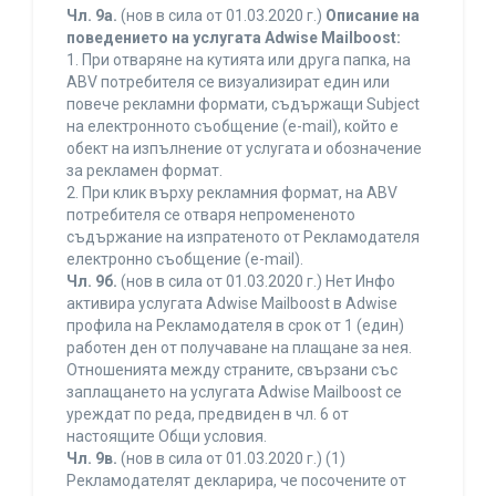
Чл. 9а.
(нов в сила от 01.03.2020 г.)
Описание на
поведението на услугата Adwise Mailboost:
1. При отваряне на кутията или друга папка, на
ABV потребителя се визуализират един или
повече рекламни формати, съдържащи Subject
на електронното съобщение (e-mail), който е
обект на изпълнение от услугата и обозначение
за рекламен формат.
2. При клик върху рекламния формат, на ABV
потребителя се отваря непромененото
съдържание на изпратеното от Рекламодателя
електронно съобщение (e-mail).
Чл. 9б.
(нов в сила от 01.03.2020 г.) Нет Инфо
активира услугата Adwise Mailboost в Adwise
профила на Рекламодателя в срок от 1 (един)
работен ден от получаване на плащане за нея.
Отношенията между страните, свързани със
заплащането на услугата Adwise Mailboost се
уреждат по реда, предвиден в чл. 6 от
настоящите Общи условия.
Чл. 9в.
(нов в сила от 01.03.2020 г.) (1)
Рекламодателят декларира, че посочените от