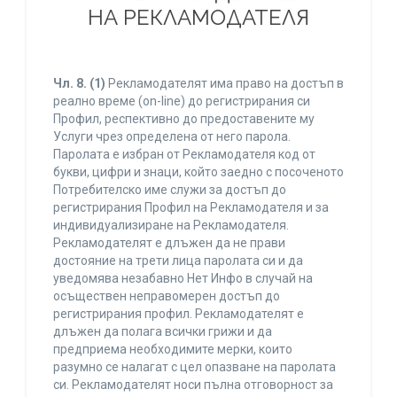
НА РЕКЛАМОДАТЕЛЯ
Чл. 8.
(1)
Рекламодателят има право на достъп в
реално време (on-line) до регистрирания си
Профил, респективно до предоставените му
Услуги чрез определена от него парола.
Паролата е избран от Рекламодателя код от
букви, цифри и знаци, който заедно с посоченото
Потребителско име служи за достъп до
регистрирания Профил на Рекламодателя и за
индивидуализиране на Рекламодателя.
Рекламодателят е длъжен да не прави
достояние на трети лица паролата си и да
уведомява незабавно Нет Инфо в случай на
осъществен неправомерен достъп до
регистрирания профил. Рекламодателят е
длъжен да полага всички грижи и да
предприема необходимите мерки, които
разумно се налагат с цел опазване на паролата
си. Рекламодателят носи пълна отговорност за