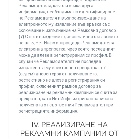
Рекламодателя, както и всяка друга
информация, необходима за идентифициране
на Рекламодателя и възпроизвеждане на
електронното му изявление във връзка със
сключване и изпълнение на Рамковия договор.
(7)
С потвърждението, респективно съгласието
по ал. 5, Нет Инфо изпраща до Рекламодателя
електронна препратка, чрез която последният
може да влезе в регистрирания си профил. В
случай че Рекламодателят не последва
изпратената му електронна препратка в 7
(седем) дневен срок от получаването,
респективно не влезе в регистрирания си
профил, сключеният рамков договор за
реализиране на рекламни кампании се счита за
прекратен, като Нет Инфо изтрива и заличава
получената от съответния Рекламодател при
регистрацията информация.
IV. РЕАЛИЗИРАНЕ НА
РЕКЛАМНИ КАМПАНИИ ОТ