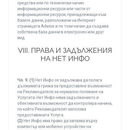
средства или по технически начин
информационни ресурси или части от
информационни ресурси, принадлежащи към
базите данни, разположени на Интернет
страницата Adwise и по този начин да създава
собствена база данни в електронен или друг
вид.
VIII. ПРАВА И ЗАДЪЛЖЕНИЯ
НА НЕТ ИНФО
Чл. 9.
(1)
Нет Инфо се задължава да полага
дължимата грижа за предоставяне възможност
на Рекламодателя за нормално ползване на
Услугата. Нет Инфо няма задължението и
обективната възможност да контролира начина,
по който Рекламодателят използва
предоставяната Услуга.
(2)
Нет Инфо има право да запазва върху
компютър или мобилно устройство на