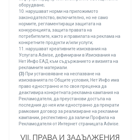
оборудване;
10. нарушават норми на приложимото
законодателство, включително, но не само
нормите, регламентиращи защитата на
конкуренцията, защита правата на
потребителите, както и правилата на реклама на
конкретните продукти и/или услуги;
11. нарушават креативните изисквания на
Услугата Adwise, дефинирани в Изисквания на
Нет Инфо ЕАД към съдържанието и визията на
рекламните материали.
(3)
При установяване на неспазване на
изискванията по Общите условия, Нет Инфо има
право едностранно и по своя преценка да
деактивира конкретната рекламна кампания на
Рекламодателя, да преустанови достъпа на
последния до нея или едностранно да прекрати
рамковия договор за реализиране на рекламни
кампании, респективно да заличи Профила на
Рекламодателя от Интернет страницата Adwise.
VII. ПРАВА И ЗАДЪЛЖЕНИЯ