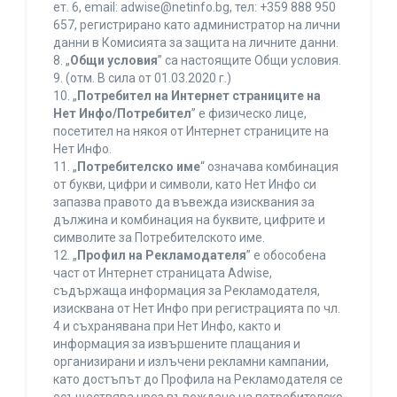
ет. 6, еmail: adwise@netinfo.bg, тел: +359 888 950
657, регистрирано като администратор на лични
данни в Комисията за защита на личните данни.
8. „
Общи условия
” са настоящите Общи условия.
9. (отм. В сила от 01.03.2020 г.)
10. „
Потребител на Интернет страниците на
Нет Инфо/Потребител
” е физическо лице,
посетител на някоя от Интернет страниците на
Нет Инфо.
11. „
Потребителско име
“ означава комбинация
от букви, цифри и символи, като Нет Инфо си
запазва правото да въвежда изисквания за
дължина и комбинация на буквите, цифрите и
символите за Потребителското име.
12. „
Профил на Рекламодателя
” е обособена
част от Интернет страницата Adwise,
съдържаща информация за Рекламодателя,
изисквана от Нет Инфо при регистрацията по чл.
4 и съхранявана при Нет Инфо, както и
информация за извършените плащания и
организирани и излъчени рекламни кампании,
като достъпът до Профила на Рекламодателя се