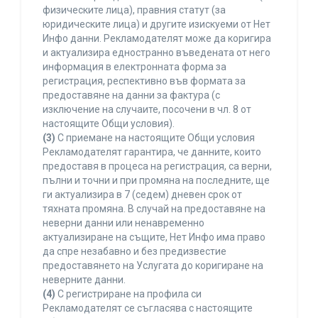
физическите лица), правния статут (за
юридическите лица) и другите изискуеми от Нет
Инфо данни. Рекламодателят може да коригира
и актуализира едностранно въведената от него
информация в електронната форма за
регистрация, респективно във формата за
предоставяне на данни за фактура (с
изключение на случаите, посочени в чл. 8 от
настоящите Общи условия).
(3)
С приемане на настоящите Общи условия
Рекламодателят гарантира, че данните, които
предоставя в процеса на регистрация, са верни,
пълни и точни и при промяна на последните, ще
ги актуализира в 7 (седем) дневен срок от
тяхната промяна. В случай на предоставяне на
неверни данни или ненавременно
актуализиране на същите, Нет Инфо има право
да спре незабавно и без предизвестие
предоставянето на Услугата до коригиране на
неверните данни.
(4)
С регистриране на профила си
Рекламодателят се съгласява с настоящите