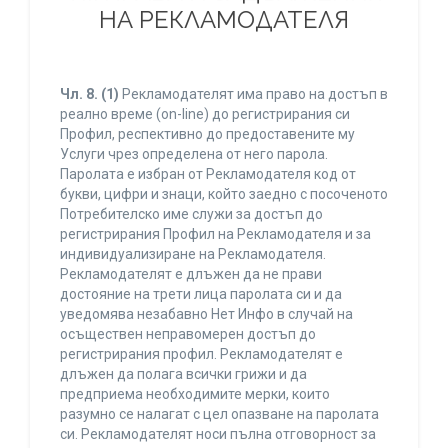
НА РЕКЛАМОДАТЕЛЯ
Чл. 8.
(1)
Рекламодателят има право на достъп в
реално време (on-line) до регистрирания си
Профил, респективно до предоставените му
Услуги чрез определена от него парола.
Паролата е избран от Рекламодателя код от
букви, цифри и знаци, който заедно с посоченото
Потребителско име служи за достъп до
регистрирания Профил на Рекламодателя и за
индивидуализиране на Рекламодателя.
Рекламодателят е длъжен да не прави
достояние на трети лица паролата си и да
уведомява незабавно Нет Инфо в случай на
осъществен неправомерен достъп до
регистрирания профил. Рекламодателят е
длъжен да полага всички грижи и да
предприема необходимите мерки, които
разумно се налагат с цел опазване на паролата
си. Рекламодателят носи пълна отговорност за