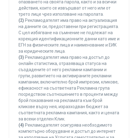
опазването на своята парола, както и за всички
действия, които се извършват от него или от
трето лице чрез използване на паролата.
(2)
Рекламодателят има право на актуализация
на данните си, предоставени при регистрацията.
С цел избягване на съмнение не подлежат на
корекция идентификационните данни като име и
ЕГН за физическите лица и наименование и ЕИК
за юридическите лица.
(3)
Рекламодателят има право на достъп до
онлайн статистика, отразяваща статуса на
създадените от него рекламни кампании и
групи, развитието на активираните рекламни
кампании, включително брой импресии, кликове,
ефикасност на съответната Рекламна група
посредством съотношението в проценти между
брой показвания на рекламата към брой
кликове върху нея, изразходван бюджет за
съответната рекламна кампания, както и цената
за всеки отделен Клик.
(4)
Рекламодателят осигурява необходимото
компютърно оборудване и достъп до интернет
за използване на Услугата самостоятелно и за