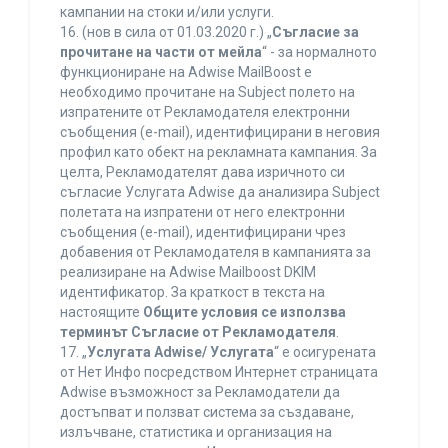
кампании на стоки и/или услуги.
16. (нов в сила от 01.03.2020 г.) „
Съгласие за
прочитане на части от мейла
“ - за нормалното
функциониране на Adwise MailBoost е
необходимо прочитане на Subject полето на
изпратените от Рекламодателя електронни
съобщения (e-mail), идентифицирани в неговия
профил като обект на рекламната кампания. За
целта, Рекламодателят дава изричното си
съгласие Услугата Adwise да анализира Subject
полетата на изпратени от него електронни
съобщения (e-mail), идентифицирани чрез
добавения от Рекламодателя в кампанията за
реализиране на Adwise Mailboost DKIM
идентификатор. За краткост в текста на
настоящите
Общите условия се използва
терминът Съгласие от Рекламодателя
.
17. „
Услугата Adwise/ Услугата
“ е осигурената
от Нет Инфо посредством Интернет страницата
Adwise възможност за Рекламодатели да
достъпват и ползват система за създаване,
излъчване, статистика и организация на