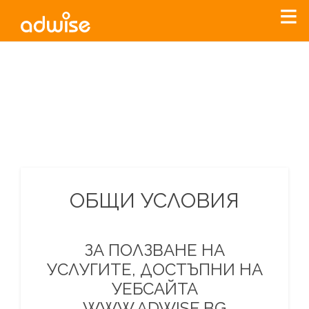
Уважаеми рекламодатели, с настоящото съобщение
бихме искали да Ви уведомим, че „Нет Инфо“ ЕАД (
„Нет
Инфо“
)
прекратява услугата Adwise
считано от
01.01.2026
г
.
За повече информация, натиснете
тук.
ОБЩИ УСЛОВИЯ
ЗА ПОЛЗВАНЕ НА
УСЛУГИТЕ, ДОСТЪПНИ НА
УЕБСАЙТА
WWW.ADWISE.BG