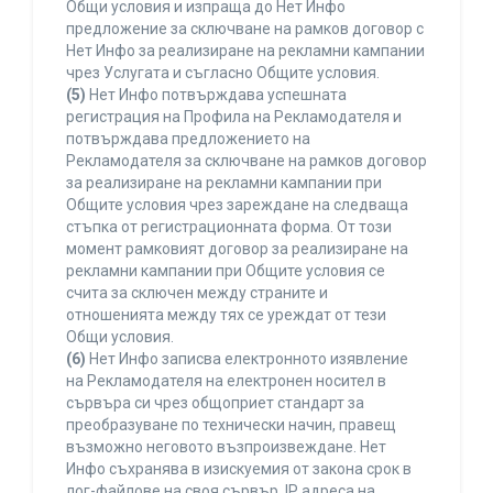
Общи условия и изпраща до Нет Инфо
предложение за сключване на рамков договор с
Нет Инфо за реализиране на рекламни кампании
чрез Услугата и съгласно Общите условия.
(5)
Нет Инфо потвърждава успешната
регистрация на Профила на Рекламодателя и
потвърждава предложението на
Рекламодателя за сключване на рамков договор
за реализиране на рекламни кампании при
Общите условия чрез зареждане на следваща
стъпка от регистрационната форма. От този
момент рамковият договор за реализиране на
рекламни кампании при Общите условия се
счита за сключен между страните и
отношенията между тях се уреждат от тези
Общи условия.
(6)
Нет Инфо записва електронното изявление
на Рекламодателя на електронен носител в
сървъра си чрез общоприет стандарт за
преобразуване по технически начин, правещ
възможно неговото възпроизвеждане. Нет
Инфо съхранява в изискуемия от закона срок в
лог-файлове на своя сървър, IP адреса на