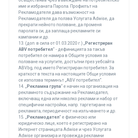
осъществява чрез въвеждане на потребителско
име и избраната Парола. Профилът на
Рекламодателя дава възможност на
Рекламодателя да ползва Услугата Adwise, да
прекрати нейното ползване, да променя
паролата си, да заплаща рекламните си
кампании и др.
13. (доп. в сила от 01.03.2020 г.) „
Регистриран
ABV потребител
“ - дефиницията за такъв
потребител се намира в Общите условия за
ползване на услугите, достъпни през уебсайта
ABV.bg, под името Регистриран потребител. За
краткост в текста на настоящите Общи условия
се използва терминът „ABV потребител“.
14. „
Рекламна група
“ е начин на организация на
рекламното съдържание на Рекламодател,
включващ една или няколко реклами и набор от
специфични настройки, напр. таргетиране на
рекламата, периодичност на излъчването и др.
15. „
Рекламодател
” е физическо или
юридическо лице, което е регистрирано на
Интернет страницата Adwise и чрез Услугата
Adwise организира и провежда рекламни