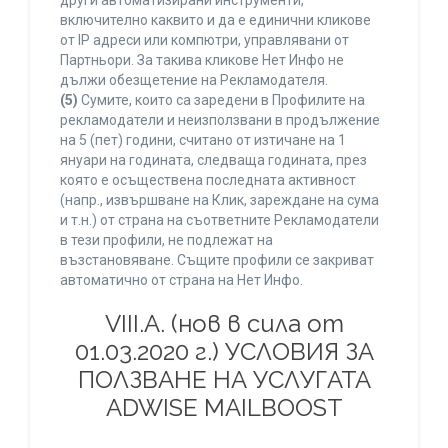
други автоматизирани инструменти,
включително каквито и да е единични кликове
от IP адреси или компютри, управлявани от
Партньори. За такива кликове Нет Инфо не
дължи обезщетение на Рекламодателя.
(5)
Сумите, които са заредени в Профилите на
рекламодатели и неизползвани в продължение
на 5 (пет) години, считано от изтичане на 1
януари на годината, следваща годината, през
която е осъществена последната активност
(напр., извършване на Клик, зареждане на сума
и т.н.) от страна на съответните Рекламодатели
в тези профили, не подлежат на
възстановяване. Същите профили се закриват
автоматично от страна на Нет Инфо.
VIII.A. (нов в сила от
01.03.2020 г.) УСЛОВИЯ ЗА
ПОЛЗВАНЕ НА УСЛУГАТА
ADWISE MAILBOOST