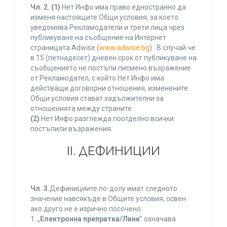
Чл. 2.
(1)
Нет Инфо има право едностранно да
изменя настоящите Общи условия, за което
уведомява Рекламодатели и трети лица чрез
публикуване на съобщение на Интернет
страницата Adwise (
www.adwise.bg
) . В случай че
в 15 (петнадесет) дневен срок от публикуване на
съобщението не постъпи писмено възражение
от Рекламодател, с който Нет Инфо има
действащи договорни отношения, изменените
Общи условия стават задължителни за
отношенията между страните.
(2)
Нет Инфо разглежда поотделно всички
постъпили възражения.
ІІ. ДЕФИНИЦИИ
Чл. 3.
Дефинициите по-долу имат следното
значение навсякъде в Общите условия, освен
ако друго не е изрично посочено:
1. „
Електронна препратка/Линк
” означава