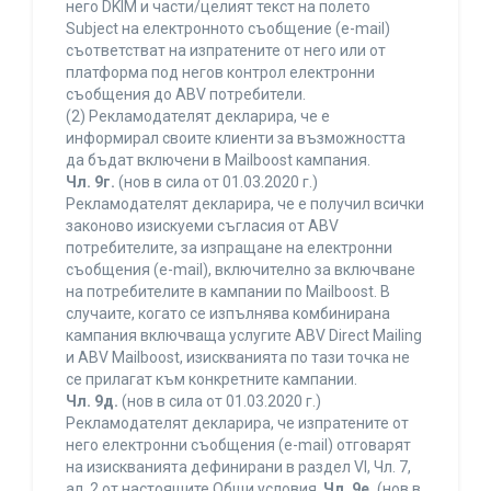
него DKIM и части/целият текст на полето
Subject на електронното съобщение (e-mail)
съответстват на изпратените от него или от
платформа под негов контрол електронни
съобщения до ABV потребители.
(2) Рекламодателят декларира, че е
информирал своите клиенти за възможността
да бъдат включени в Mailboost кампания.
Чл. 9г.
(нов в сила от 01.03.2020 г.)
Рекламодателят декларира, че е получил всички
законово изискуеми съгласия от ABV
потребителите, за изпращане на електронни
съобщения (e-mail), включително за включване
на потребителите в кампании по Mailboost. В
случаите, когато се изпълнява комбинирана
кампания включваща услугите ABV Direct Mailing
и ABV Mailboost, изискванията по тази точка не
се прилагат към конкретните кампании.
Чл. 9д.
(нов в сила от 01.03.2020 г.)
Рекламодателят декларира, че изпратените от
него електронни съобщения (e-mail) отговарят
на изискванията дефинирани в раздел VI, Чл. 7,
ал. 2 от настоящите Общи условия.
Чл. 9е.
(нов в