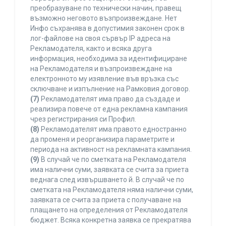
преобразуване по технически начин, правещ
възможно неговото възпроизвеждане. Нет
Инфо съхранява в допустимия законен срок в
лог-файлове на своя сървър IP адреса на
Рекламодателя, както и всяка друга
информация, необходима за идентифициране
на Рекламодателя и възпроизвеждане на
електронното му изявление във връзка със
сключване и изпълнение на Рамковия договор.
(7)
Рекламодателят има право да създаде и
реализира повече от една рекламна кампания
чрез регистрирания си Профил.
(8)
Рекламодателят има правото едностранно
да променя и реорганизира параметрите и
периода на активност на рекламната кампания.
(9)
В случай че по сметката на Рекламодателя
има налични суми, заявката се счита за приета
веднага след извършването й. В случай че по
сметката на Рекламодателя няма налични суми,
заявката се счита за приета с получаване на
плащането на определения от Рекламодателя
бюджет. Всяка конкретна заявка се прекратява