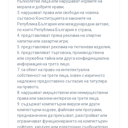
пълнолетие лица или нарушават нормите на
морала и добрите нрави;
3. нарушават права или свободи на човека
съгласно Конституцията и законите на
Република България или международни актове,
по които Република България е страна;
4. представляват пряка реклама на спиртни
напитки или хазартни игри;
5. представляват реклама на тютюневи изделия;
6. представляват търговска, производствена
или служебна тайна или друга конфиденциална
информация на трето лице;
7. са обект на право на интелектуална
собственост на трети лица, освен с изричното
надлежно предоставено съгласие на титуляра
на правото;
8. нарушават имуществени или неимуществени
права или законни интереси на трети лица;
9. съдържат компютърни вируси или други
компютърни кодове, файлове или програми,
предназначени да прекъсват, разстройват или
ограничават функционирането на компютърен
софтуер, хардуер или електронно съобщително