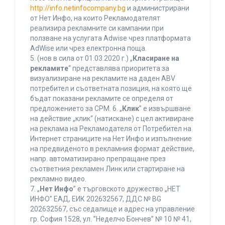
http://info.netinfocompany.bg
и администрирани
от Нет Инфо, на които Рекламодателят
реализира рекламните си кампании при
ползване на услугата Adwise чрез платформата
AdWise или чрез електронна поща.
5. (нов в сила от 01.03.2020 г.) „
Класиране на
рекламите
“ представлява приоритета за
визуализиране на рекламите на даден ABV
потребител и съответната позиция, на която ще
бъдат показани рекламите се определя от
предложението за CPM. 6. „
Клик
” е извършване
на действие „клик“ (натискане) с цел активиране
на реклама на Рекламодателя от Потребител на
Интернет страниците на Нет Инфо и изпълнение
на предвиденото в рекламния формат действие,
напр. автоматизирано препращане през
съответния рекламен Линк или стартиране на
рекламно видео.
7. „
Нет Инфо
” е търговското дружество „НЕТ
ИНФО” ЕАД, ЕИК 202632567, ДДС № BG
202632567, със седалище и адрес на управление
гр. София 1528, ул. ”Неделчо Бончев” № 10 № 41,