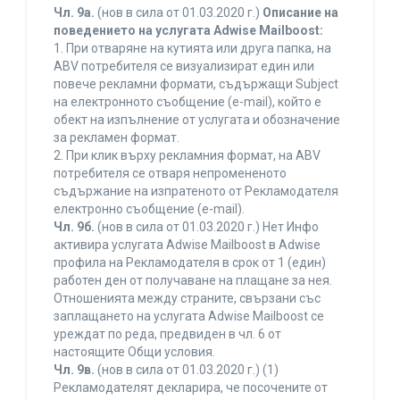
Чл. 9а.
(нов в сила от 01.03.2020 г.)
Описание на
поведението на услугата Adwise Mailboost:
1. При отваряне на кутията или друга папка, на
ABV потребителя се визуализират един или
повече рекламни формати, съдържащи Subject
на електронното съобщение (e-mail), който е
обект на изпълнение от услугата и обозначение
за рекламен формат.
2. При клик върху рекламния формат, на ABV
потребителя се отваря непромененото
съдържание на изпратеното от Рекламодателя
електронно съобщение (e-mail).
Чл. 9б.
(нов в сила от 01.03.2020 г.) Нет Инфо
активира услугата Adwise Mailboost в Adwise
профила на Рекламодателя в срок от 1 (един)
работен ден от получаване на плащане за нея.
Отношенията между страните, свързани със
заплащането на услугата Adwise Mailboost се
уреждат по реда, предвиден в чл. 6 от
настоящите Общи условия.
Чл. 9в.
(нов в сила от 01.03.2020 г.) (1)
Рекламодателят декларира, че посочените от