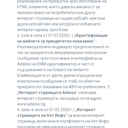
реализиране на препратка чрез използване на
HTML елементи, което дава възможност за
пренасочване на потребителя към други
интернет страници на същия уебсайт или към
други уебсайтове или ресурси в глобалната
интернет мрежа чрез Клик.
2. (нов в сила от 01.03.2020 г.) „
Идентификация
на мейлите за приоритетно показване
“ -
Рекламодателите индикират предпочетените от
тях за приоритетно визуализиране електронни
съобщения чрез посочване в интерфейса на
Adwise на DKIM идентификатор и част от
съдържанието на Subject на писмото.
Комбинацията от двете данни определя кои
електронни съобщения (e-mail) са обект на
приоритетно показване на ABV потребителите. 3.
„
Интернет страницата Adwise
” означава
интернет страницата, находяща се на адрес:
www.adwise.bg.
4. (изм. в сила от 01.03.2020 г.) „
Интернет
страниците на Нет Инфо
” са всички интернет
страници, включени в портфолиото на Нет Инфо,
посочени на официалната интернет страница