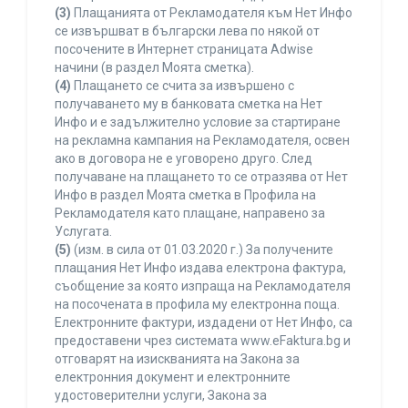
(3)
Плащанията от Рекламодателя към Нет Инфо
се извършват в български лева по някой от
посочените в Интернет страницата Adwise
начини (в раздел Моята сметка).
(4)
Плащането се счита за извършено с
получаването му в банковата сметка на Нет
Инфо и е задължително условие за стартиране
на рекламна кампания на Рекламодателя, освен
ако в договора не е уговорено друго. След
получаване на плащането то се отразява от Нет
Инфо в раздел Моята сметка в Профила на
Рекламодателя като плащане, направено за
Услугата.
(5)
(изм. в сила от 01.03.2020 г.) За получените
плащания Нет Инфо издава електрона фактура,
съобщение за която изпраща на Рекламодателя
на посочената в профила му електронна поща.
Електронните фактури, издадени от Нет Инфо, са
предоставени чрез системата www.eFaktura.bg и
отговарят на изискванията на Закона за
електронния документ и електронните
удостоверителни услуги, Закона за