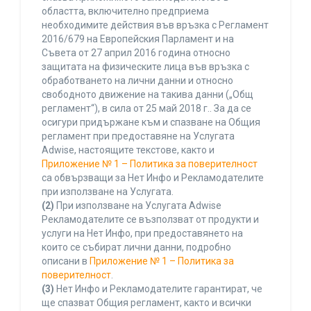
областта, включително предприема
необходимите действия във връзка с Регламент
2016/679 на Европейския Парламент и на
Съвета от 27 април 2016 година относно
защитата на физическите лица във връзка с
обработването на лични данни и относно
свободното движение на такива данни („Общ
регламент“), в сила от 25 май 2018 г.. За да се
осигури придържане към и спазване на Общия
регламент при предоставяне на Услугата
Adwise, настоящите текстове, както и
Приложение № 1 – Политика за поверителност
са обвързващи за Нет Инфо и Рекламодателите
при използване на Услугата.
(2)
При използване на Услугата Adwise
Рекламодателите се възползват от продукти и
услуги на Нет Инфо, при предоставянето на
които се събират лични данни, подробно
описани в
Приложение № 1 – Политика за
поверителност
.
(3)
Нет Инфо и Рекламодателите гарантират, че
ще спазват Общия регламент, както и всички