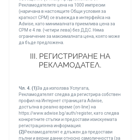
Рекламодателите цена на 1000 импресии
(наричана в настоящите Общи условия за
краткост CPM) се въвежда в интерфейса на
Adwise, като минималната приемлива цена за
CPM е 4 лв. (четири лева) без ДДС. Няма
ограничение за максималната цена, която може
да бъде предложена.
ІІІ. РЕГИСТРИРАНЕ НА
РЕКЛАМОДАТЕЛ.
Чл. 4.
(1)
За да използва Услугата,
Рекламодателят следва да регистрира собствен
профил на Интернет страницата Adwise,
достъпна в реално време (on-line) на
https://www.adwise.bg/auth/register, като следва
конкретните стъпки и предостави изискуемата
регистрационна информация.
(2)
Рекламодателят е длъжен да предостави
пълни и верни данни относно самоличността (за