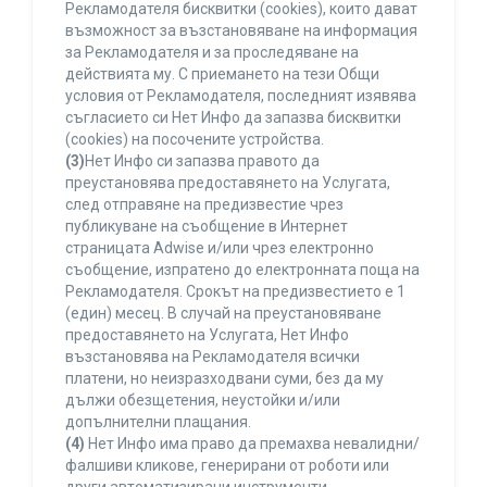
Рекламодателя бисквитки (cookies), които дават
възможност за възстановяване на информация
за Рекламодателя и за проследяване на
действията му. С приемането на тези Общи
условия от Рекламодателя, последният изявява
съгласието си Нет Инфо да запазва бисквитки
(cookies) на посочените устройства.
(3)
Нет Инфо си запазва правото да
преустановява предоставянето на Услугата,
след отправяне на предизвестие чрез
публикуване на съобщение в Интернет
страницата Adwise и/или чрез електронно
съобщение, изпратено до електронната поща на
Рекламодателя. Срокът на предизвестието е 1
(един) месец. В случай на преустановяване
предоставянето на Услугата, Нет Инфо
възстановява на Рекламодателя всички
платени, но неизразходвани суми, без да му
дължи обезщетения, неустойки и/или
допълнителни плащания.
(4)
Нет Инфо има право да премахва невалидни/
фалшиви кликове, генерирани от роботи или