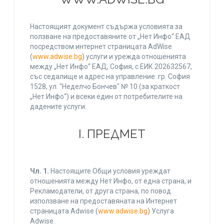
Настоящият документ съдържа условията за
ползване на предоставяните от „Нет Инфо“ ЕАД
посредством интернет страницата AdWise
(
www.adwise.bg
) услуги и урежда отношенията
между „Нет Инфо“ ЕАД, София, с ЕИК 202632567,
със седалище и адрес на управление: гр. София
1528, ул. "Неделчо Бончев" № 10 (за краткост
„Нет Инфо“) и всеки един от потребителите на
дадените услуги.
І. ПРЕДМЕТ
Чл. 1.
Настоящите Общи условия уреждат
отношенията между Нет Инфо, от една страна, и
Рекламодатели, от друга страна, по повод
използване на предоставяната на Интернет
страницата Adwise (
www.adwise.bg
) Услуга
Adwise.