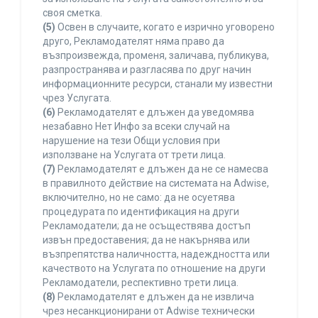
своя сметка.
(5)
Освен в случаите, когато е изрично уговорено
друго, Рекламодателят няма право да
възпроизвежда, променя, заличава, публикува,
разпространява и разгласява по друг начин
информационните ресурси, станали му известни
чрез Услугата.
(6)
Рекламодателят е длъжен да уведомява
незабавно Нет Инфо за всеки случай на
нарушение на тези Общи условия при
използване на Услугата от трети лица.
(7)
Рекламодателят е длъжен да не се намесва
в правилното действие на системата на Adwise,
включително, но не само: да не осуетява
процедурата по идентификация на други
Рекламодатели; да не осъществява достъп
извън предоставения; да не накърнява или
възпрепятства наличността, надеждността или
качеството на Услугата по отношение на други
Рекламодатели, респективно трети лица.
(8)
Рекламодателят е длъжен да не извлича
чрез несанкционирани от Adwise технически