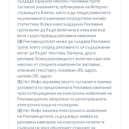
създаде една или няколко Рекламни групи
съгласно указанията, публикувани на Интернет
страницата Adwise, както и да следи развитието
на рекламната кампания посредством онлайн
статистика. Всяка новосъздадена Рекламна
група може да бъде включена в нова или във
вече съществуваща рекламна кампания.
(4)
Рекламодателят може да създава Рекламни
групи, които според рекламното си съдържание
могат да бъдат текстова, банерна, друга
реклама. Всяка разновидност включва един или
няколко от следните компоненти: заглавие,
описание (текстово), показван URL адрес,
целеви URL адрес.
(5)
Нет Инфо изразява своето съгласие и приема
условията по предложената Рекламна кампания
чрез потвърждение на електронно изявление на
Рекламодателя, изпратено по регистрираната
електронна поща на последния.
(6)
Нет Инфо записва електронното изявление
на Рекламодателя, съдържащо заявка за
рекламна кампания, на електронен носител в
сървъра си чрез общоприет стандарт за