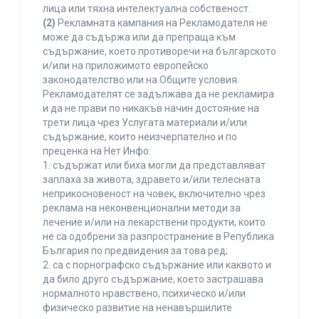
лица или тяхна интелектуална собственост.
(2)
Рекламната кампания на Рекламодателя не
може да съдържа или да препраща към
съдържание, което противоречи на българското
и/или на приложимото европейско
законодателство или на Общите условия.
Рекламодателят се задължава да не рекламира
и да не прави по никакъв начин достояние на
трети лица чрез Услугата материали и/или
съдържание, които неизчерпателно и по
преценка на Нет Инфо:
1. съдържат или биха могли да представляват
заплаха за живота, здравето и/или телесната
неприкосновеност на човек, включително чрез
реклама на неконвенционални методи за
лечение и/или на лекарствени продукти, които
не са одобрени за разпространение в Република
България по предвидения за това ред;
2. са с порнографско съдържание или каквото и
да било друго съдържание, което застрашава
нормалното нравствено, психическо и/или
физическо развитие на ненавършилите