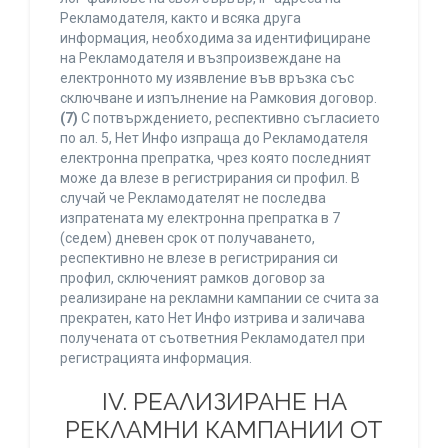
Рекламодателя, както и всяка друга
информация, необходима за идентифициране
на Рекламодателя и възпроизвеждане на
електронното му изявление във връзка със
сключване и изпълнение на Рамковия договор.
(7)
С потвърждението, респективно съгласието
по ал. 5, Нет Инфо изпраща до Рекламодателя
електронна препратка, чрез която последният
може да влезе в регистрирания си профил. В
случай че Рекламодателят не последва
изпратената му електронна препратка в 7
(седем) дневен срок от получаването,
респективно не влезе в регистрирания си
профил, сключеният рамков договор за
реализиране на рекламни кампании се счита за
прекратен, като Нет Инфо изтрива и заличава
получената от съответния Рекламодател при
регистрацията информация.
IV. РЕАЛИЗИРАНЕ НА
РЕКЛАМНИ КАМПАНИИ ОТ