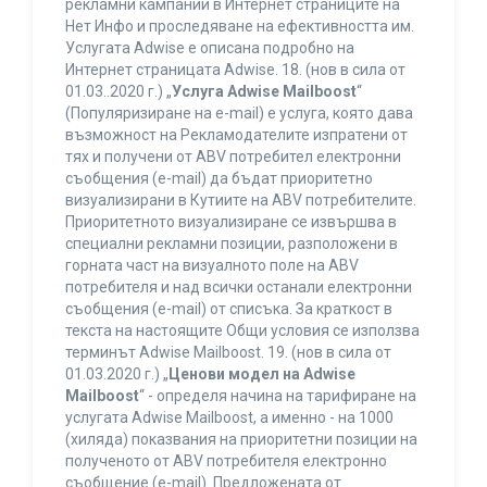
рекламни кампании в Интернет страниците на
Нет Инфо и проследяване на ефективността им.
Услугата Adwise е описана подробно на
Интернет страницата Adwise. 18. (нов в сила от
01.03..2020 г.) „
Услуга Adwise Mailboost
“
(Популяризиране на e-mail) е услуга, която дава
възможност на Рекламодателите изпратени от
тях и получени от ABV потребител електронни
съобщения (e-mail) да бъдат приоритетно
визуализирани в Кутиите на ABV потребителите.
Приоритетното визуализиране се извършва в
специални рекламни позиции, разположени в
горната част на визуалното поле на ABV
потребителя и над всички останали електронни
съобщения (e-mail) от списъка. За краткост в
текста на настоящите Общи условия се използва
терминът Adwise Mailboost. 19. (нов в сила от
01.03.2020 г.) „
Ценови модел на Adwise
Mailboost
“ - определя начина на тарифиране на
услугата Adwise Mailboost, а именно - на 1000
(хиляда) показвания на приоритетни позиции на
полученото от ABV потребителя електронно
съобщение (e-mail). Предложената от