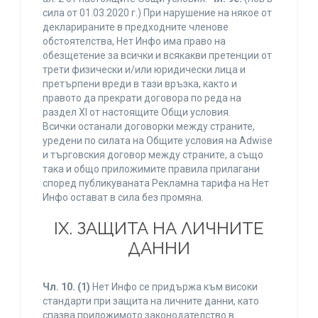
сила от 01.03.2020 г.) При нарушение на някое от
декларираните в предходните членове
обстоятелства, Нет Инфо има право на
обезщетение за всички и всякакви претенции от
трети физически и/или юридически лица и
претърпени вреди в тази връзка, както и
правото да прекрати договора по реда на
раздел XI от настоящите Общи условия.
Всички останали договорки между страните,
уредени по силата на Общите условия на Adwise
и търговския договор между страните, а също
така и общо приложимите правила прилагани
според публикуваната Рекламна тарифа на Нет
Инфо остават в сила без промяна.
IХ. ЗАЩИТА НА ЛИЧНИТЕ
ДАННИ
Чл. 10.
(1)
Нет Инфо се придържа към високи
стандарти при защита на личните данни, като
спазва приложимото законодателство в