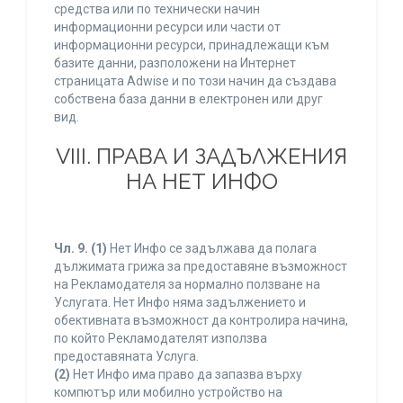
средства или по технически начин
информационни ресурси или части от
информационни ресурси, принадлежащи към
базите данни, разположени на Интернет
страницата Adwise и по този начин да създава
собствена база данни в електронен или друг
вид.
VIII. ПРАВА И ЗАДЪЛЖЕНИЯ
НА НЕТ ИНФО
Чл. 9.
(1)
Нет Инфо се задължава да полага
дължимата грижа за предоставяне възможност
на Рекламодателя за нормално ползване на
Услугата. Нет Инфо няма задължението и
обективната възможност да контролира начина,
по който Рекламодателят използва
предоставяната Услуга.
(2)
Нет Инфо има право да запазва върху
компютър или мобилно устройство на