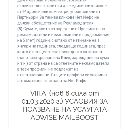
други автоматизирани инструменти,
включително каквито и да е единични кликове
от IP адреси или компютри, управлявани от
Партньори. За такива кликове Нет Инфо не
дължи обезщетение на Рекламодателя.
(5)
Сумите, които са заредени в Профилите на
рекламодатели и неизползвани в продължение
на 5 (пет) години, считано от изтичане на 1
януари на годината, следваща годината, през
която е осъществена последната активност
(напр., извършване на Клик, зареждане на сума
и т.н.) от страна на съответните Рекламодатели
в тези профили, не подлежат на
възстановяване. Същите профили се закриват
автоматично от страна на Нет Инфо.
VIII.A. (нов в сила от
01.03.2020 г.) УСЛОВИЯ ЗА
ПОЛЗВАНЕ НА УСЛУГАТА
ADWISE MAILBOOST