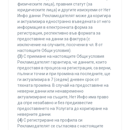
физическите лица), правния статут (за
юридическите лица) и другите изискуеми от Нет
Инфо данни. Рекламодателят може да коригира
и актуализира едностранно въведената от него
информация в електронната форма за
регистрация, респективно във формата за
предоставяне на данни за фактура (с
изключение на случаите, посочени в чл. 8 от
настоящите Общи условия).
(3)
С приемане на настоящите Общи условия
Рекламодателят гарантира, че данните, които
предоставя в процеса на регистрация, са верни,
пълни и точни и при промяна на последните, ще
ги актуализира в 7 (седем) дневен срок от
тяхната промяна. В случай на предоставяне на
неверни данни или ненавременно
актуализиране на същите, Нет Инфо има право
да спре незабавно и без предизвестие
предоставянето на Услугата до коригиране на
неверните данни.
(4)
С регистриране на профила си
Рекламодателят се съгласява с настоящите