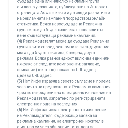
създаде една или няколко Рекламни групи
съгласно указанията, публикувани на Интернет
страницата Adwise, както и да следи развитието
на рекламната кампания посредством онлайн
статистика. Всяка новосъздадена Рекламна
група може да бъде включена в нова или във
вече съществуваща рекламна кампания.
(4)
Рекламодателят може да създава Рекламни
групи, които според рекламното си съдържание
могат да бъдат текстова, банерна, друга
реклама. Всяка разновидност включва един или
няколко от следните компоненти: заглавие,
описание (текстово), показван URL адрес,
целеви URL адрес.
(5)
Нет Инфо изразява своето съгласие и приема
условията по предложената Рекламна кампания
чрез потвърждение на електронно изявление на
Рекламодателя, изпратено по регистрираната
електронна поща на последния.
(6)
Нет Инфо записва електронното изявление
на Рекламодателя, съдържащо заявка за
рекламна кампания, на електронен носител в
сървъра си чрез общоприет стандарт за