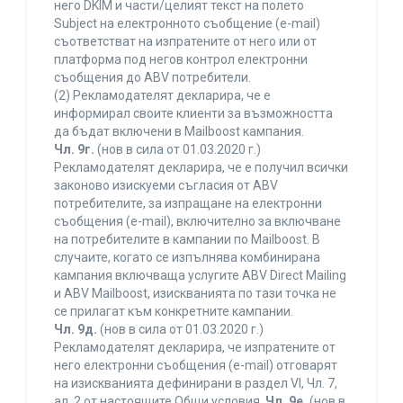
него DKIM и части/целият текст на полето
Subject на електронното съобщение (e-mail)
съответстват на изпратените от него или от
платформа под негов контрол електронни
съобщения до ABV потребители.
(2) Рекламодателят декларира, че е
информирал своите клиенти за възможността
да бъдат включени в Mailboost кампания.
Чл. 9г.
(нов в сила от 01.03.2020 г.)
Рекламодателят декларира, че е получил всички
законово изискуеми съгласия от ABV
потребителите, за изпращане на електронни
съобщения (e-mail), включително за включване
на потребителите в кампании по Mailboost. В
случаите, когато се изпълнява комбинирана
кампания включваща услугите ABV Direct Mailing
и ABV Mailboost, изискванията по тази точка не
се прилагат към конкретните кампании.
Чл. 9д.
(нов в сила от 01.03.2020 г.)
Рекламодателят декларира, че изпратените от
него електронни съобщения (e-mail) отговарят
на изискванията дефинирани в раздел VI, Чл. 7,
ал. 2 от настоящите Общи условия.
Чл. 9е.
(нов в