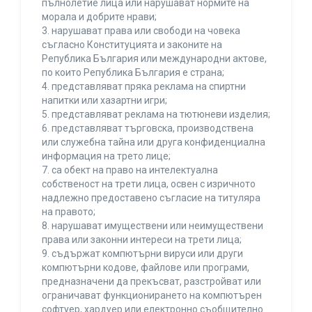
пълнолетие лица или нарушават нормите на
морала и добрите нрави;
3. нарушават права или свободи на човека
съгласно Конституцията и законите на
Република България или международни актове,
по които Република България е страна;
4. представляват пряка реклама на спиртни
напитки или хазартни игри;
5. представляват реклама на тютюневи изделия;
6. представляват търговска, производствена
или служебна тайна или друга конфиденциална
информация на трето лице;
7. са обект на право на интелектуална
собственост на трети лица, освен с изричното
надлежно предоставено съгласие на титуляра
на правото;
8. нарушават имуществени или неимуществени
права или законни интереси на трети лица;
9. съдържат компютърни вируси или други
компютърни кодове, файлове или програми,
предназначени да прекъсват, разстройват или
ограничават функционирането на компютърен
софтуер, хардуер или електронно съобщително