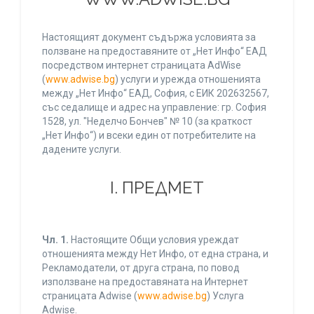
Настоящият документ съдържа условията за
ползване на предоставяните от „Нет Инфо“ ЕАД
посредством интернет страницата AdWise
(
www.adwise.bg
) услуги и урежда отношенията
между „Нет Инфо“ ЕАД, София, с ЕИК 202632567,
със седалище и адрес на управление: гр. София
1528, ул. "Неделчо Бончев" № 10 (за краткост
„Нет Инфо“) и всеки един от потребителите на
дадените услуги.
І. ПРЕДМЕТ
Чл. 1.
Настоящите Общи условия уреждат
отношенията между Нет Инфо, от една страна, и
Рекламодатели, от друга страна, по повод
използване на предоставяната на Интернет
страницата Adwise (
www.adwise.bg
) Услуга
Adwise.