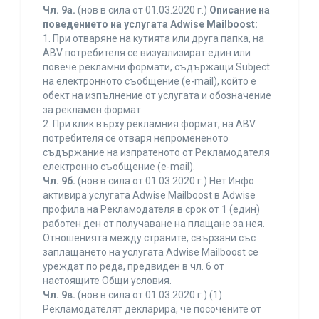
Чл. 9а.
(нов в сила от 01.03.2020 г.)
Описание на
поведението на услугата Adwise Mailboost:
1. При отваряне на кутията или друга папка, на
ABV потребителя се визуализират един или
повече рекламни формати, съдържащи Subject
на електронното съобщение (e-mail), който е
обект на изпълнение от услугата и обозначение
за рекламен формат.
2. При клик върху рекламния формат, на ABV
потребителя се отваря непромененото
съдържание на изпратеното от Рекламодателя
електронно съобщение (e-mail).
Чл. 9б.
(нов в сила от 01.03.2020 г.) Нет Инфо
активира услугата Adwise Mailboost в Adwise
профила на Рекламодателя в срок от 1 (един)
работен ден от получаване на плащане за нея.
Отношенията между страните, свързани със
заплащането на услугата Adwise Mailboost се
уреждат по реда, предвиден в чл. 6 от
настоящите Общи условия.
Чл. 9в.
(нов в сила от 01.03.2020 г.) (1)
Рекламодателят декларира, че посочените от