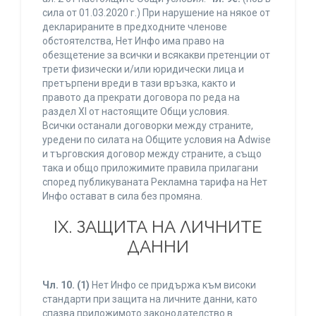
сила от 01.03.2020 г.) При нарушение на някое от
декларираните в предходните членове
обстоятелства, Нет Инфо има право на
обезщетение за всички и всякакви претенции от
трети физически и/или юридически лица и
претърпени вреди в тази връзка, както и
правото да прекрати договора по реда на
раздел XI от настоящите Общи условия.
Всички останали договорки между страните,
уредени по силата на Общите условия на Adwise
и търговския договор между страните, а също
така и общо приложимите правила прилагани
според публикуваната Рекламна тарифа на Нет
Инфо остават в сила без промяна.
IХ. ЗАЩИТА НА ЛИЧНИТЕ
ДАННИ
Чл. 10.
(1)
Нет Инфо се придържа към високи
стандарти при защита на личните данни, като
спазва приложимото законодателство в