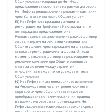
Общи условия и изпраща до Нет Инфо
предложение за сключване на рамков договор с
Нет Инфо за реализиране на рекламни кампании
чрез Услугата и съгласно Общите условия.
(5)
Нет Инфо потвърждава успешната
регистрация на Профила на Рекламодателя и
потвърждава предложението на
Рекламодателя за сключване на рамков договор
за реализиране на рекламни кампании при
Общите условия чрез зареждане на следваща
стъпка от регистрационната форма. От този
момент рамковият договор за реализиране на
рекламни кампании при Общите условия се
счита за сключен между страните и
отношенията между тях се уреждат от тези
Общи условия.
(6)
Нет Инфо записва електронното изявление
на Рекламодателя на електронен носител в
сървъра си чрез общоприет стандарт за
преобразуване по технически начин, правещ
възможно неговото възпроизвеждане. Нет
Инфо съхранява в изискуемия от закона срок в
лог-файлове на своя сървър, IP адреса на