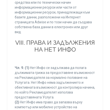
средства или по технически начин
информационни ресурси или части от
информационни ресурси, принадлежащи към
базите данни, разположени на Интернет
страницата Adwise и по този начин да създава
собствена база данни в електронен или друг
вид.
VIII. ПРАВА И ЗАДЪЛЖЕНИЯ
НА НЕТ ИНФО
Чл. 9.
(1)
Нет Инфо се задължава да полага
дължимата грижа за предоставяне възможност
на Рекламодателя за нормално ползване на
Услугата. Нет Инфо няма задължението и
обективната възможност да контролира начина,
по който Рекламодателят използва
предоставяната Услуга.
(2)
Нет Инфо има право да запазва върху
компютър или мобилно устройство на