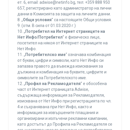
ет. 6, еmail: adwise@netinfo.bg, тел: +359 888 950
657, регистрирано като администратор на лични
данни в Комисията за защита на личните данни.
8. „
Общи условия
” са настоящите Общи условия.
9. (отм. В сила от 01.03.2020 г.)
10. „
Потребител на Интернет страниците на
Нет Инфо/Потребител
” е физическо лице,
посетител на някоя от Интернет страниците на
Нет Инфо.
11. „
Потребителско име
“ означава комбинация
от букви, цифри и символи, като Нет Инфо си
запазва правото да въвежда изисквания за
дължина и комбинация на буквите, цифрите и
символите за Потребителското име.
12. „
Профил на Рекламодателя
” е обособена
част от Интернет страницата Adwise,
съдържаща информация за Рекламодателя,
изисквана от Нет Инфо при регистрацията по чл.
4 и съхранявана при Нет Инфо, както и
информация за извършените плащания и
организирани и излъчени рекламни кампании,
като достъпът до Профила на Рекламодателя се