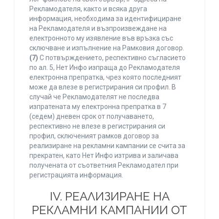
Рекламодателя, както и всяка друга
информация, необходима за идентифициране
на Рекламодателя и възпроизвеждане на
електронното му изявление във връзка със
сключване и изпълнение на Рамковия договор.
(7)
С потвърждението, респективно съгласието
по ал. 5, Нет Инфо изпраща до Рекламодателя
електронна препратка, чрез която последният
може да влезе в регистрирания си профил. В
случай че Рекламодателят не последва
изпратената му електронна препратка в 7
(седем) дневен срок от получаването,
респективно не влезе в регистрирания си
профил, сключеният рамков договор за
реализиране на рекламни кампании се счита за
прекратен, като Нет Инфо изтрива и заличава
получената от съответния Рекламодател при
регистрацията информация.
IV. РЕАЛИЗИРАНЕ НА
РЕКЛАМНИ КАМПАНИИ ОТ