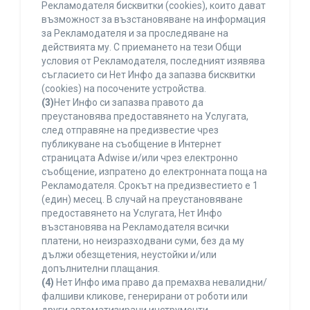
Рекламодателя бисквитки (cookies), които дават
възможност за възстановяване на информация
за Рекламодателя и за проследяване на
действията му. С приемането на тези Общи
условия от Рекламодателя, последният изявява
съгласието си Нет Инфо да запазва бисквитки
(cookies) на посочените устройства.
(3)
Нет Инфо си запазва правото да
преустановява предоставянето на Услугата,
след отправяне на предизвестие чрез
публикуване на съобщение в Интернет
страницата Adwise и/или чрез електронно
съобщение, изпратено до електронната поща на
Рекламодателя. Срокът на предизвестието е 1
(един) месец. В случай на преустановяване
предоставянето на Услугата, Нет Инфо
възстановява на Рекламодателя всички
платени, но неизразходвани суми, без да му
дължи обезщетения, неустойки и/или
допълнителни плащания.
(4)
Нет Инфо има право да премахва невалидни/
фалшиви кликове, генерирани от роботи или