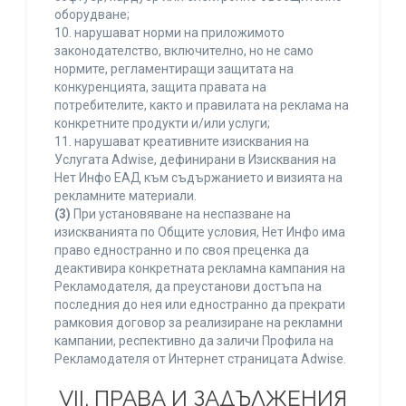
оборудване;
10. нарушават норми на приложимото
законодателство, включително, но не само
нормите, регламентиращи защитата на
конкуренцията, защита правата на
потребителите, както и правилата на реклама на
конкретните продукти и/или услуги;
11. нарушават креативните изисквания на
Услугата Adwise, дефинирани в Изисквания на
Нет Инфо ЕАД към съдържанието и визията на
рекламните материали.
(3)
При установяване на неспазване на
изискванията по Общите условия, Нет Инфо има
право едностранно и по своя преценка да
деактивира конкретната рекламна кампания на
Рекламодателя, да преустанови достъпа на
последния до нея или едностранно да прекрати
рамковия договор за реализиране на рекламни
кампании, респективно да заличи Профила на
Рекламодателя от Интернет страницата Adwise.
VII. ПРАВА И ЗАДЪЛЖЕНИЯ