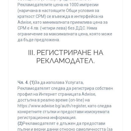
Рекламодателите цена на 1000 импресии
(наричана в настоящите Общи условия за
краткост CPM) се въвежда в интерфейса на
Adwise, като минималната приемлива цена за
CPM е 4 лв. (четири лева) без ДДС. Няма
ограничение за максималната цена, която може
да бъде предложена.
ІІІ. РЕГИСТРИРАНЕ НА
РЕКЛАМОДАТЕЛ.
Чл. 4.
(1)
За да използва Услугата,
Рекламодателят следва да регистрира собствен
профил на Интернет страницата Adwise,
достъпна в реално време (on-line) на
https://www.adwise.bg/auth/register, като следва
конкретните стъпки и предостави изискуемата
регистрационна информация.
(2)
Рекламодателят е длъжен да предостави
пълни и верни данни относно самоличността (за