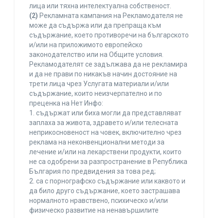
лица или тяхна интелектуална собственост.
(2)
Рекламната кампания на Рекламодателя не
може да съдържа или да препраща към
съдържание, което противоречи на българското
и/или на приложимото европейско
законодателство или на Общите условия.
Рекламодателят се задължава да не рекламира
и да не прави по никакъв начин достояние на
трети лица чрез Услугата материали и/или
съдържание, които неизчерпателно и по
преценка на Нет Инфо:
1. съдържат или биха могли да представляват
заплаха за живота, здравето и/или телесната
неприкосновеност на човек, включително чрез
реклама на неконвенционални методи за
лечение и/или на лекарствени продукти, които
не са одобрени за разпространение в Република
България по предвидения за това ред;
2. са с порнографско съдържание или каквото и
да било друго съдържание, което застрашава
нормалното нравствено, психическо и/или
физическо развитие на ненавършилите