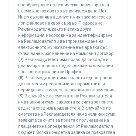
преобразуване по технически начин, правещ
възможно неговото възпроизвеждане. Нет
Инфо съхранява в допустимия законен срок в
лог-файлове на своя сървър IP адреса на
Рекламодателя, както и всяка друга
информация, необходима за идентифициране
на Рекламодателя и възпроизвеждане на
електронното му изявление във връзка със
сключване и изпълнение на Рамковия договор.
(7)
Рекламодателят има право да създаде и
реализира повече от една рекламна кампания
чрез регистрирания си Профил.
(8)
Рекламодателят има правото едностранно
да променя и реорганизира параметрите и
периода на активност на рекламната кампания.
(9)
В случай че по сметката на Рекламодателя
има налични суми, заявката се счита за приета
веднага след извършването й. В случай че по
сметката на Рекламодателя няма налични суми,
заявката се счита за приета с получаване на
плащането на определения от Рекламодателя
бюджет. Всяка конкретна заявка се прекратява