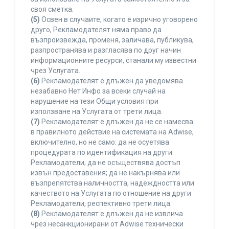
своя сметка.
(5)
Освен в случаите, когато е изрично уговорено
друго, Рекламодателят няма право да
възпроизвежда, променя, заличава, публикува,
разпространява и разгласява по друг начин
информационните ресурси, станали му известни
чрез Услугата.
(6)
Рекламодателят е длъжен да уведомява
незабавно Нет Инфо за всеки случай на
нарушение на тези Общи условия при
използване на Услугата от трети лица.
(7)
Рекламодателят е длъжен да не се намесва
в правилното действие на системата на Adwise,
включително, но не само: да не осуетява
процедурата по идентификация на други
Рекламодатели; да не осъществява достъп
извън предоставения; да не накърнява или
възпрепятства наличността, надеждността или
качеството на Услугата по отношение на други
Рекламодатели, респективно трети лица.
(8)
Рекламодателят е длъжен да не извлича
чрез несанкционирани от Adwise технически