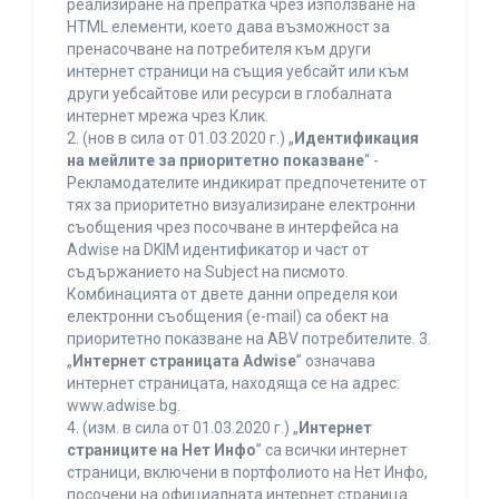
реализиране на препратка чрез използване на
HTML елементи, което дава възможност за
пренасочване на потребителя към други
интернет страници на същия уебсайт или към
други уебсайтове или ресурси в глобалната
интернет мрежа чрез Клик.
2. (нов в сила от 01.03.2020 г.) „
Идентификация
на мейлите за приоритетно показване
“ -
Рекламодателите индикират предпочетените от
тях за приоритетно визуализиране електронни
съобщения чрез посочване в интерфейса на
Adwise на DKIM идентификатор и част от
съдържанието на Subject на писмото.
Комбинацията от двете данни определя кои
електронни съобщения (e-mail) са обект на
приоритетно показване на ABV потребителите. 3.
„
Интернет страницата Adwise
” означава
интернет страницата, находяща се на адрес:
www.adwise.bg.
4. (изм. в сила от 01.03.2020 г.) „
Интернет
страниците на Нет Инфо
” са всички интернет
страници, включени в портфолиото на Нет Инфо,
посочени на официалната интернет страница