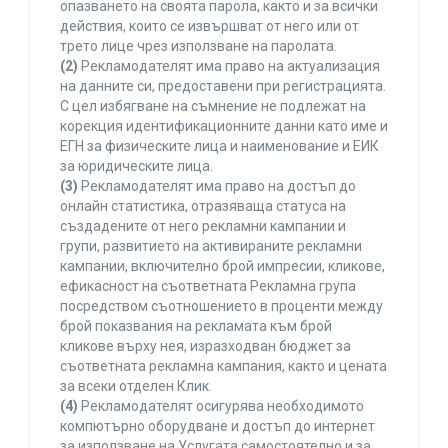
опазването на своята парола, както и за всички
действия, които се извършват от него или от
трето лице чрез използване на паролата.
(2)
Рекламодателят има право на актуализация
на данните си, предоставени при регистрацията.
С цел избягване на съмнение не подлежат на
корекция идентификационните данни като име и
ЕГН за физическите лица и наименование и ЕИК
за юридическите лица.
(3)
Рекламодателят има право на достъп до
онлайн статистика, отразяваща статуса на
създадените от него рекламни кампании и
групи, развитието на активираните рекламни
кампании, включително брой импресии, кликове,
ефикасност на съответната Рекламна група
посредством съотношението в проценти между
брой показвания на рекламата към брой
кликове върху нея, изразходван бюджет за
съответната рекламна кампания, както и цената
за всеки отделен Клик.
(4)
Рекламодателят осигурява необходимото
компютърно оборудване и достъп до интернет
за използване на Услугата самостоятелно и за