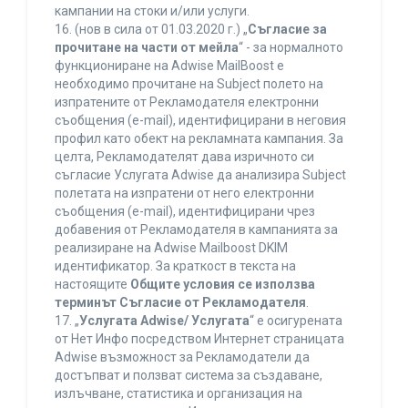
кампании на стоки и/или услуги.
16. (нов в сила от 01.03.2020 г.) „
Съгласие за
прочитане на части от мейла
“ - за нормалното
функциониране на Adwise MailBoost е
необходимо прочитане на Subject полето на
изпратените от Рекламодателя електронни
съобщения (e-mail), идентифицирани в неговия
профил като обект на рекламната кампания. За
целта, Рекламодателят дава изричното си
съгласие Услугата Adwise да анализира Subject
полетата на изпратени от него електронни
съобщения (e-mail), идентифицирани чрез
добавения от Рекламодателя в кампанията за
реализиране на Adwise Mailboost DKIM
идентификатор. За краткост в текста на
настоящите
Общите условия се използва
терминът Съгласие от Рекламодателя
.
17. „
Услугата Adwise/ Услугата
“ е осигурената
от Нет Инфо посредством Интернет страницата
Adwise възможност за Рекламодатели да
достъпват и ползват система за създаване,
излъчване, статистика и организация на