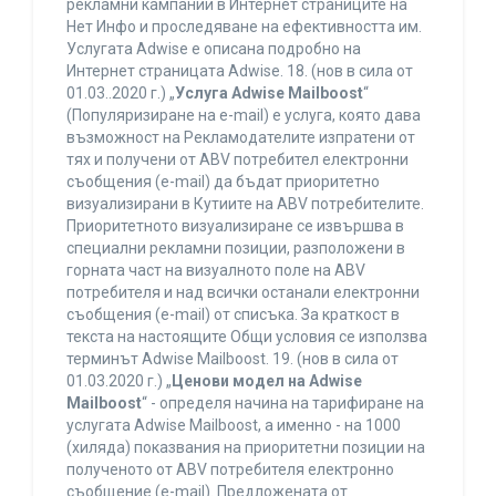
рекламни кампании в Интернет страниците на
Нет Инфо и проследяване на ефективността им.
Услугата Adwise е описана подробно на
Интернет страницата Adwise. 18. (нов в сила от
01.03..2020 г.) „
Услуга Adwise Mailboost
“
(Популяризиране на e-mail) е услуга, която дава
възможност на Рекламодателите изпратени от
тях и получени от ABV потребител електронни
съобщения (e-mail) да бъдат приоритетно
визуализирани в Кутиите на ABV потребителите.
Приоритетното визуализиране се извършва в
специални рекламни позиции, разположени в
горната част на визуалното поле на ABV
потребителя и над всички останали електронни
съобщения (e-mail) от списъка. За краткост в
текста на настоящите Общи условия се използва
терминът Adwise Mailboost. 19. (нов в сила от
01.03.2020 г.) „
Ценови модел на Adwise
Mailboost
“ - определя начина на тарифиране на
услугата Adwise Mailboost, а именно - на 1000
(хиляда) показвания на приоритетни позиции на
полученото от ABV потребителя електронно
съобщение (e-mail). Предложената от