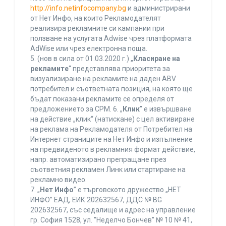
http://info.netinfocompany.bg
и администрирани
от Нет Инфо, на които Рекламодателят
реализира рекламните си кампании при
ползване на услугата Adwise чрез платформата
AdWise или чрез електронна поща.
5. (нов в сила от 01.03.2020 г.) „
Класиране на
рекламите
“ представлява приоритета за
визуализиране на рекламите на даден ABV
потребител и съответната позиция, на която ще
бъдат показани рекламите се определя от
предложението за CPM. 6. „
Клик
” е извършване
на действие „клик“ (натискане) с цел активиране
на реклама на Рекламодателя от Потребител на
Интернет страниците на Нет Инфо и изпълнение
на предвиденото в рекламния формат действие,
напр. автоматизирано препращане през
съответния рекламен Линк или стартиране на
рекламно видео.
7. „
Нет Инфо
” е търговското дружество „НЕТ
ИНФО” ЕАД, ЕИК 202632567, ДДС № BG
202632567, със седалище и адрес на управление
гр. София 1528, ул. ”Неделчо Бончев” № 10 № 41,