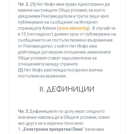
Чл. 2.
(1)
Нет Инфо има право едностранно да
изменя настоящите Общи условия, за което
уведомява Рекламодатели и трети лица чрез
публикуване на съобщение на Интернет
страницата Adwise (
www.adwise.bg
) . В случай че
в 15 (петнадесет) дневен срок от публикуване на
съобщението не постъпи писмено възражение
от Рекламодател, с който Нет Инфо има
действащи договорни отношения, изменените
Общи условия стават задължителни за
отношенията между страните.
(2)
Нет Инфо разглежда поотделно всички
постъпили възражения.
ІІ. ДЕФИНИЦИИ
Чл. 3.
Дефинициите по-долу имат следното
значение навсякъде в Общите условия, освен
ако друго не е изрично посочено:
1. „
Електронна препратка/Линк
” означава