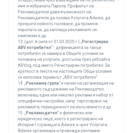
осъществява чрез въвеждане на потребителско
име и избраната Парола. Профилът на
Рекламодателя дава възможност на
Рекламодателя да ползва Услугата Adwise, да
прекрати нейното ползване, да променя
паролата си, да заплаща рекламните си
кампании и др.
13. (доп. в сила от 01.03.2020 г.) „
Регистриран
ABV потребител
“ - дефиницията за такъв
потребител се намира в Общите условия за
ползване на услугите, достъпни през уебсайта
ABV.bg, под името Регистриран потребител. За
краткост в текста на настоящите Общи условия
се използва терминът „ABV потребител“.
14. „
Рекламна група
“ е начин на организация на
рекламното съдържание на Рекламодател,
включващ една или няколко реклами и набор от
специфични настройки, напр. таргетиране на
рекламата, периодичност на излъчването и др.
15. „
Рекламодател
” е физическо или
юридическо лице, което е регистрирано на
Интернет страницата Adwise и чрез Услугата
Adwise организира и провежда рекламни