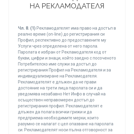
НА РЕКЛАМОДАТЕЛЯ
Чл. 8.
(1)
Рекламодателят има право на достъп в
реално време (on-line) до регистрирания си
Профил, респективно до предоставените му
Услуги чрез определена от него парола.
Паролата е избран от Рекламодателя код от
букви, цифри и знаци, който заедно с посоченото
Потребителско име служи за достъп до
регистрирания Профил на Рекламодателя и за
индивидуализиране на Рекламодателя.
Рекламодателят е длъжен да не прави
достояние на трети лица паролата си и да
уведомява незабавно Нет Инфо в случай на
осъществен неправомерен достъп до
регистрирания профил. Рекламодателят е
длъжен да полага всички грижи и да
предприема необходимите мерки, които
разумно се налагат с цел опазване на паролата
си. Рекламодателят носи пълна отговорност за