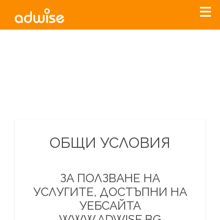
Уважаеми рекламодатели, с настоящото съобщение
бихме искали да Ви уведомим, че „Нет Инфо“ ЕАД (
„Нет
Инфо“
)
прекратява услугата Adwise
считано от
01.01.2026
г
.
За повече информация, натиснете
тук.
ОБЩИ УСЛОВИЯ
ЗА ПОЛЗВАНЕ НА
УСЛУГИТЕ, ДОСТЪПНИ НА
УЕБСАЙТА
WWW.ADWISE.BG