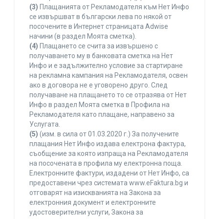
(3)
Плащанията от Рекламодателя към Нет Инфо
се извършват в български лева по някой от
посочените в Интернет страницата Adwise
начини (в раздел Моята сметка).
(4)
Плащането се счита за извършено с
получаването му в банковата сметка на Нет
Инфо и е задължително условие за стартиране
на рекламна кампания на Рекламодателя, освен
ако в договора не е уговорено друго. След
получаване на плащането то се отразява от Нет
Инфо в раздел Моята сметка в Профила на
Рекламодателя като плащане, направено за
Услугата.
(5)
(изм. в сила от 01.03.2020 г.) За получените
плащания Нет Инфо издава електрона фактура,
съобщение за която изпраща на Рекламодателя
на посочената в профила му електронна поща.
Електронните фактури, издадени от Нет Инфо, са
предоставени чрез системата www.eFaktura.bg и
отговарят на изискванията на Закона за
електронния документ и електронните
удостоверителни услуги, Закона за