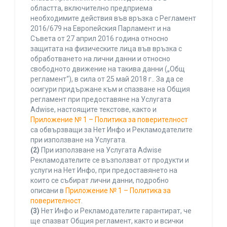
областта, включително предприема
необходимите действия във връзка с Регламент
2016/679 на Европейския Парламент и на
Съвета от 27 април 2016 година относно
защитата на физическите лица във връзка с
обработването на лични данни и относно
свободното движение на такива данни („Общ
регламент“), в сила от 25 май 2018 г.. За да се
осигури придържане към и спазване на Общия
регламент при предоставяне на Услугата
Adwise, настоящите текстове, както и
Приложение № 1 – Политика за поверителност
са обвързващи за Нет Инфо и Рекламодателите
при използване на Услугата.
(2)
При използване на Услугата Adwise
Рекламодателите се възползват от продукти и
услуги на Нет Инфо, при предоставянето на
които се събират лични данни, подробно
описани в
Приложение № 1 – Политика за
поверителност
.
(3)
Нет Инфо и Рекламодателите гарантират, че
ще спазват Общия регламент, както и всички