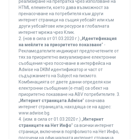
реализиране на препратка чрез използване на
HTML елементи, което дава възможност за
пренасочване на потребителя към други
интернет страници на същия уебсайт или към
други уебсайтове или ресурси в глобалната
интернет мрежа чрез Клик.
2. (нов в сила от 01.03.2020 г.) „
Идентификация
на мейлите за приоритетно показване
“ -
Рекламодателите индикират предпочетените от
тях за приоритетно визуализиране електронни
съобщения чрез посочване в интерфейса на
Adwise на DKIM идентификатор и част от
съдържанието на Subject на писмото.
Комбинацията от двете данни определя кои
електронни съобщения (e-mail) са обект на
приоритетно показване на ABV потребителите. 3.
„
Интернет страницата Adwise
” означава
интернет страницата, находяща се на адрес:
www.adwise.bg.
4. (изм. в сила от 01.03.2020 г.) „
Интернет
страниците на Нет Инфо
” са всички интернет
страници, включени в портфолиото на Нет Инфо,
посочени на официалната интернет страница