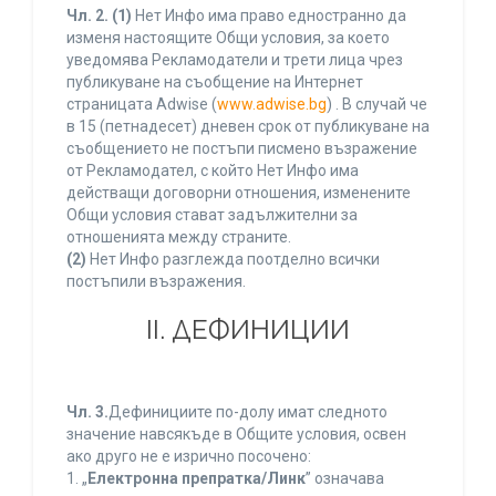
Чл. 2.
(1)
Нет Инфо има право едностранно да
изменя настоящите Общи условия, за което
уведомява Рекламодатели и трети лица чрез
публикуване на съобщение на Интернет
страницата Adwise (
www.adwise.bg
) . В случай че
в 15 (петнадесет) дневен срок от публикуване на
съобщението не постъпи писмено възражение
от Рекламодател, с който Нет Инфо има
действащи договорни отношения, изменените
Общи условия стават задължителни за
отношенията между страните.
(2)
Нет Инфо разглежда поотделно всички
постъпили възражения.
ІІ. ДЕФИНИЦИИ
Чл. 3.
Дефинициите по-долу имат следното
значение навсякъде в Общите условия, освен
ако друго не е изрично посочено:
1. „
Електронна препратка/Линк
” означава