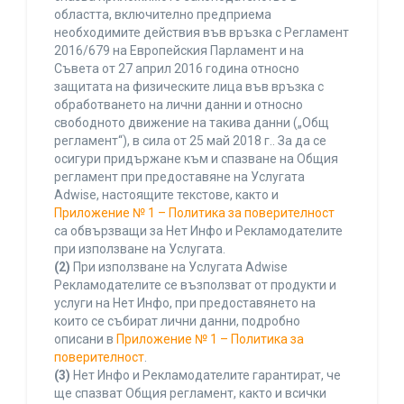
областта, включително предприема
необходимите действия във връзка с Регламент
2016/679 на Европейския Парламент и на
Съвета от 27 април 2016 година относно
защитата на физическите лица във връзка с
обработването на лични данни и относно
свободното движение на такива данни („Общ
регламент“), в сила от 25 май 2018 г.. За да се
осигури придържане към и спазване на Общия
регламент при предоставяне на Услугата
Adwise, настоящите текстове, както и
Приложение № 1 – Политика за поверителност
са обвързващи за Нет Инфо и Рекламодателите
при използване на Услугата.
(2)
При използване на Услугата Adwise
Рекламодателите се възползват от продукти и
услуги на Нет Инфо, при предоставянето на
които се събират лични данни, подробно
описани в
Приложение № 1 – Политика за
поверителност
.
(3)
Нет Инфо и Рекламодателите гарантират, че
ще спазват Общия регламент, както и всички