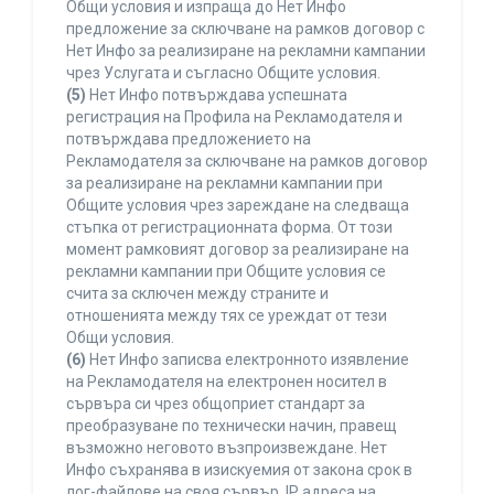
Общи условия и изпраща до Нет Инфо
предложение за сключване на рамков договор с
Нет Инфо за реализиране на рекламни кампании
чрез Услугата и съгласно Общите условия.
(5)
Нет Инфо потвърждава успешната
регистрация на Профила на Рекламодателя и
потвърждава предложението на
Рекламодателя за сключване на рамков договор
за реализиране на рекламни кампании при
Общите условия чрез зареждане на следваща
стъпка от регистрационната форма. От този
момент рамковият договор за реализиране на
рекламни кампании при Общите условия се
счита за сключен между страните и
отношенията между тях се уреждат от тези
Общи условия.
(6)
Нет Инфо записва електронното изявление
на Рекламодателя на електронен носител в
сървъра си чрез общоприет стандарт за
преобразуване по технически начин, правещ
възможно неговото възпроизвеждане. Нет
Инфо съхранява в изискуемия от закона срок в
лог-файлове на своя сървър, IP адреса на