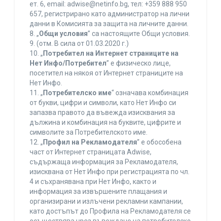
ет. 6, еmail: adwise@netinfo.bg, тел: +359 888 950
657, регистрирано като администратор на лични
данни в Комисията за защита на личните данни.
8. „
Общи условия
” са настоящите Общи условия.
9. (отм. В сила от 01.03.2020 г.)
10. „
Потребител на Интернет страниците на
Нет Инфо/Потребител
” е физическо лице,
посетител на някоя от Интернет страниците на
Нет Инфо.
11. „
Потребителско име
“ означава комбинация
от букви, цифри и символи, като Нет Инфо си
запазва правото да въвежда изисквания за
дължина и комбинация на буквите, цифрите и
символите за Потребителското име.
12. „
Профил на Рекламодателя
” е обособена
част от Интернет страницата Adwise,
съдържаща информация за Рекламодателя,
изисквана от Нет Инфо при регистрацията по чл.
4 и съхранявана при Нет Инфо, както и
информация за извършените плащания и
организирани и излъчени рекламни кампании,
като достъпът до Профила на Рекламодателя се