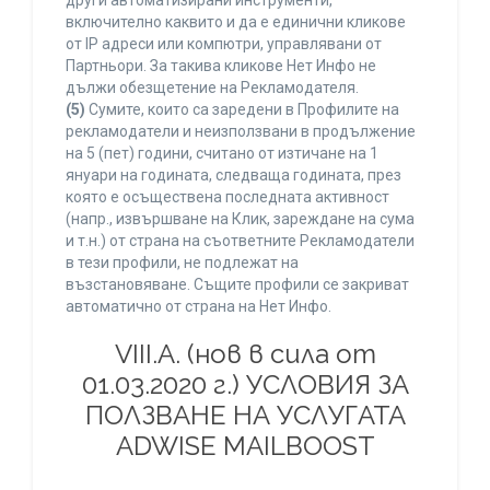
други автоматизирани инструменти,
включително каквито и да е единични кликове
от IP адреси или компютри, управлявани от
Партньори. За такива кликове Нет Инфо не
дължи обезщетение на Рекламодателя.
(5)
Сумите, които са заредени в Профилите на
рекламодатели и неизползвани в продължение
на 5 (пет) години, считано от изтичане на 1
януари на годината, следваща годината, през
която е осъществена последната активност
(напр., извършване на Клик, зареждане на сума
и т.н.) от страна на съответните Рекламодатели
в тези профили, не подлежат на
възстановяване. Същите профили се закриват
автоматично от страна на Нет Инфо.
VIII.A. (нов в сила от
01.03.2020 г.) УСЛОВИЯ ЗА
ПОЛЗВАНЕ НА УСЛУГАТА
ADWISE MAILBOOST