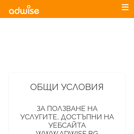
Уважаеми рекламодатели, с настоящото съобщение
бихме искали да Ви уведомим, че „Нет Инфо“ ЕАД (
„Нет
Инфо“
)
прекратява услугата Adwise
считано от
01.01.2026
г
.
За повече информация, натиснете
тук.
ОБЩИ УСЛОВИЯ
ЗА ПОЛЗВАНЕ НА
УСЛУГИТЕ, ДОСТЪПНИ НА
УЕБСАЙТА
WWW.ADWISE.BG