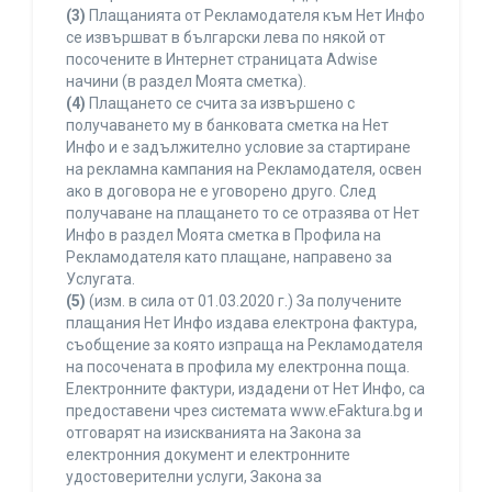
(3)
Плащанията от Рекламодателя към Нет Инфо
се извършват в български лева по някой от
посочените в Интернет страницата Adwise
начини (в раздел Моята сметка).
(4)
Плащането се счита за извършено с
получаването му в банковата сметка на Нет
Инфо и е задължително условие за стартиране
на рекламна кампания на Рекламодателя, освен
ако в договора не е уговорено друго. След
получаване на плащането то се отразява от Нет
Инфо в раздел Моята сметка в Профила на
Рекламодателя като плащане, направено за
Услугата.
(5)
(изм. в сила от 01.03.2020 г.) За получените
плащания Нет Инфо издава електрона фактура,
съобщение за която изпраща на Рекламодателя
на посочената в профила му електронна поща.
Електронните фактури, издадени от Нет Инфо, са
предоставени чрез системата www.eFaktura.bg и
отговарят на изискванията на Закона за
електронния документ и електронните
удостоверителни услуги, Закона за