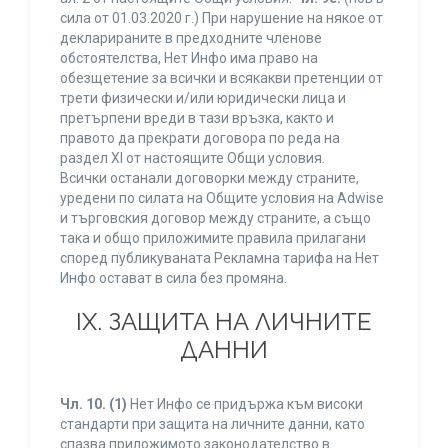
сила от 01.03.2020 г.) При нарушение на някое от
декларираните в предходните членове
обстоятелства, Нет Инфо има право на
обезщетение за всички и всякакви претенции от
трети физически и/или юридически лица и
претърпени вреди в тази връзка, както и
правото да прекрати договора по реда на
раздел XI от настоящите Общи условия.
Всички останали договорки между страните,
уредени по силата на Общите условия на Adwise
и търговския договор между страните, а също
така и общо приложимите правила прилагани
според публикуваната Рекламна тарифа на Нет
Инфо остават в сила без промяна.
IХ. ЗАЩИТА НА ЛИЧНИТЕ
ДАННИ
Чл. 10.
(1)
Нет Инфо се придържа към високи
стандарти при защита на личните данни, като
спазва приложимото законодателство в