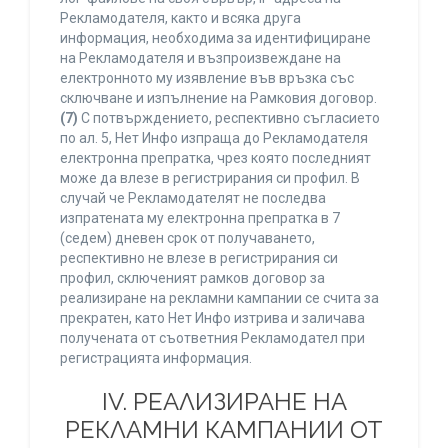
Рекламодателя, както и всяка друга
информация, необходима за идентифициране
на Рекламодателя и възпроизвеждане на
електронното му изявление във връзка със
сключване и изпълнение на Рамковия договор.
(7)
С потвърждението, респективно съгласието
по ал. 5, Нет Инфо изпраща до Рекламодателя
електронна препратка, чрез която последният
може да влезе в регистрирания си профил. В
случай че Рекламодателят не последва
изпратената му електронна препратка в 7
(седем) дневен срок от получаването,
респективно не влезе в регистрирания си
профил, сключеният рамков договор за
реализиране на рекламни кампании се счита за
прекратен, като Нет Инфо изтрива и заличава
получената от съответния Рекламодател при
регистрацията информация.
IV. РЕАЛИЗИРАНЕ НА
РЕКЛАМНИ КАМПАНИИ ОТ