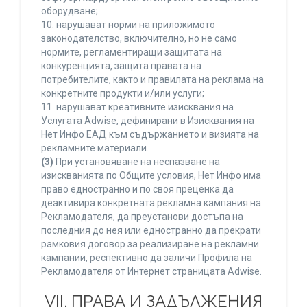
оборудване;
10. нарушават норми на приложимото
законодателство, включително, но не само
нормите, регламентиращи защитата на
конкуренцията, защита правата на
потребителите, както и правилата на реклама на
конкретните продукти и/или услуги;
11. нарушават креативните изисквания на
Услугата Adwise, дефинирани в Изисквания на
Нет Инфо ЕАД към съдържанието и визията на
рекламните материали.
(3)
При установяване на неспазване на
изискванията по Общите условия, Нет Инфо има
право едностранно и по своя преценка да
деактивира конкретната рекламна кампания на
Рекламодателя, да преустанови достъпа на
последния до нея или едностранно да прекрати
рамковия договор за реализиране на рекламни
кампании, респективно да заличи Профила на
Рекламодателя от Интернет страницата Adwise.
VII. ПРАВА И ЗАДЪЛЖЕНИЯ