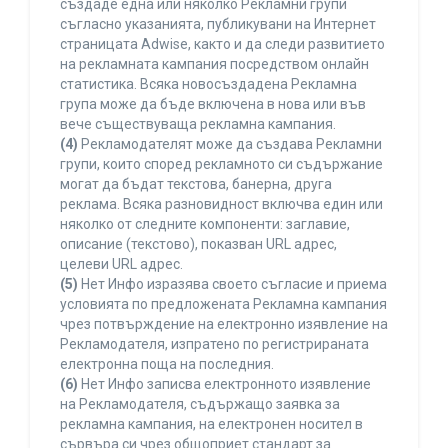
създаде една или няколко Рекламни групи
съгласно указанията, публикувани на Интернет
страницата Adwise, както и да следи развитието
на рекламната кампания посредством онлайн
статистика. Всяка новосъздадена Рекламна
група може да бъде включена в нова или във
вече съществуваща рекламна кампания.
(4)
Рекламодателят може да създава Рекламни
групи, които според рекламното си съдържание
могат да бъдат текстова, банерна, друга
реклама. Всяка разновидност включва един или
няколко от следните компоненти: заглавие,
описание (текстово), показван URL адрес,
целеви URL адрес.
(5)
Нет Инфо изразява своето съгласие и приема
условията по предложената Рекламна кампания
чрез потвърждение на електронно изявление на
Рекламодателя, изпратено по регистрираната
електронна поща на последния.
(6)
Нет Инфо записва електронното изявление
на Рекламодателя, съдържащо заявка за
рекламна кампания, на електронен носител в
сървъра си чрез общоприет стандарт за