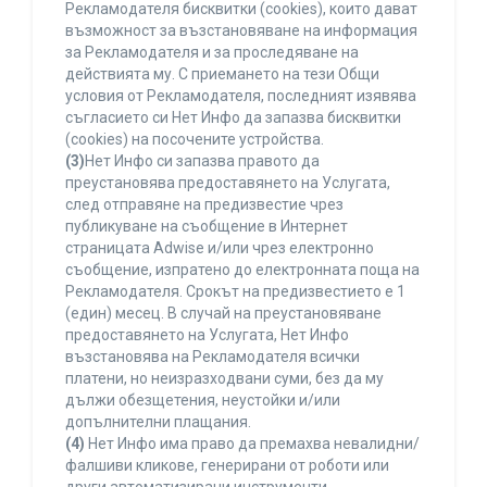
Рекламодателя бисквитки (cookies), които дават
възможност за възстановяване на информация
за Рекламодателя и за проследяване на
действията му. С приемането на тези Общи
условия от Рекламодателя, последният изявява
съгласието си Нет Инфо да запазва бисквитки
(cookies) на посочените устройства.
(3)
Нет Инфо си запазва правото да
преустановява предоставянето на Услугата,
след отправяне на предизвестие чрез
публикуване на съобщение в Интернет
страницата Adwise и/или чрез електронно
съобщение, изпратено до електронната поща на
Рекламодателя. Срокът на предизвестието е 1
(един) месец. В случай на преустановяване
предоставянето на Услугата, Нет Инфо
възстановява на Рекламодателя всички
платени, но неизразходвани суми, без да му
дължи обезщетения, неустойки и/или
допълнителни плащания.
(4)
Нет Инфо има право да премахва невалидни/
фалшиви кликове, генерирани от роботи или