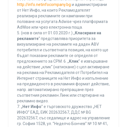
http://info.netinfocompany.bg
и администрирани
от Нет Инфо, на които Рекламодателят
реализира рекламните си кампании при
ползване на услугата Adwise чрез платформата
AdWise или чрез електронна поща.
5. (нов в сила от 01.03.2020 г.) „
Класиране на
рекламите
“ представлява приоритета за
визуализиране на рекламите на даден ABV
потребител и съответната позиция, на която ще
бъдат показани рекламите се определя от
предложението за CPM. 6. „
Клик
” е извършване
на действие „клик“ (натискане) с цел активиране
на реклама на Рекламодателя от Потребител на
Интернет страниците на Нет Инфо и изпълнение
на предвиденото в рекламния формат действие,
напр. автоматизирано препращане през
съответния рекламен Линк или стартиране на
рекламно видео.
7. „
Нет Инфо
” е търговското дружество „НЕТ
ИНФО” ЕАД, ЕИК 202632567, ДДС № BG
202632567, със седалище и адрес на управление
гр. София 1528, ул. ”Неделчо Бончев” № 10 № 41,