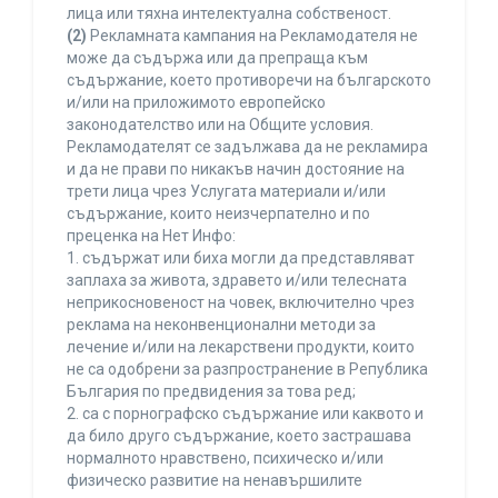
лица или тяхна интелектуална собственост.
(2)
Рекламната кампания на Рекламодателя не
може да съдържа или да препраща към
съдържание, което противоречи на българското
и/или на приложимото европейско
законодателство или на Общите условия.
Рекламодателят се задължава да не рекламира
и да не прави по никакъв начин достояние на
трети лица чрез Услугата материали и/или
съдържание, които неизчерпателно и по
преценка на Нет Инфо:
1. съдържат или биха могли да представляват
заплаха за живота, здравето и/или телесната
неприкосновеност на човек, включително чрез
реклама на неконвенционални методи за
лечение и/или на лекарствени продукти, които
не са одобрени за разпространение в Република
България по предвидения за това ред;
2. са с порнографско съдържание или каквото и
да било друго съдържание, което застрашава
нормалното нравствено, психическо и/или
физическо развитие на ненавършилите