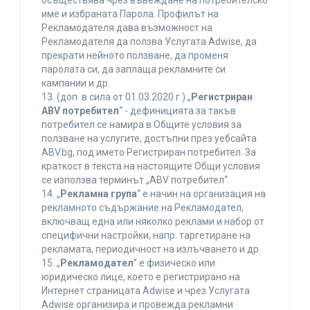
осъществява чрез въвеждане на потребителско
име и избраната Парола. Профилът на
Рекламодателя дава възможност на
Рекламодателя да ползва Услугата Adwise, да
прекрати нейното ползване, да променя
паролата си, да заплаща рекламните си
кампании и др.
13. (доп. в сила от 01.03.2020 г.) „
Регистриран
ABV потребител
“ - дефиницията за такъв
потребител се намира в Общите условия за
ползване на услугите, достъпни през уебсайта
ABV.bg, под името Регистриран потребител. За
краткост в текста на настоящите Общи условия
се използва терминът „ABV потребител“.
14. „
Рекламна група
“ е начин на организация на
рекламното съдържание на Рекламодател,
включващ една или няколко реклами и набор от
специфични настройки, напр. таргетиране на
рекламата, периодичност на излъчването и др.
15. „
Рекламодател
” е физическо или
юридическо лице, което е регистрирано на
Интернет страницата Adwise и чрез Услугата
Adwise организира и провежда рекламни