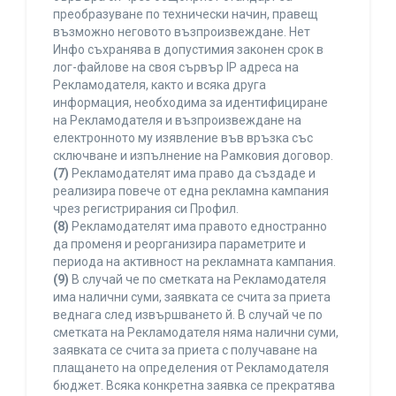
преобразуване по технически начин, правещ
възможно неговото възпроизвеждане. Нет
Инфо съхранява в допустимия законен срок в
лог-файлове на своя сървър IP адреса на
Рекламодателя, както и всяка друга
информация, необходима за идентифициране
на Рекламодателя и възпроизвеждане на
електронното му изявление във връзка със
сключване и изпълнение на Рамковия договор.
(7)
Рекламодателят има право да създаде и
реализира повече от една рекламна кампания
чрез регистрирания си Профил.
(8)
Рекламодателят има правото едностранно
да променя и реорганизира параметрите и
периода на активност на рекламната кампания.
(9)
В случай че по сметката на Рекламодателя
има налични суми, заявката се счита за приета
веднага след извършването й. В случай че по
сметката на Рекламодателя няма налични суми,
заявката се счита за приета с получаване на
плащането на определения от Рекламодателя
бюджет. Всяка конкретна заявка се прекратява