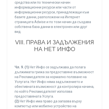
средства или по технически начин
информационни ресурси или части от
информационни ресурси, принадлежащи към
базите данни, разположени на Интернет
страницата Adwise и по този начин да създава
собствена база данни в електронен или друг
вид.
VIII. ПРАВА И ЗАДЪЛЖЕНИЯ
НА НЕТ ИНФО
Чл. 9.
(1)
Нет Инфо се задължава да полага
дължимата грижа за предоставяне възможност
на Рекламодателя за нормално ползване на
Услугата. Нет Инфо няма задължението и
обективната възможност да контролира начина,
по който Рекламодателят използва
предоставяната Услуга.
(2)
Нет Инфо има право да запазва върху
компютър или мобилно устройство на