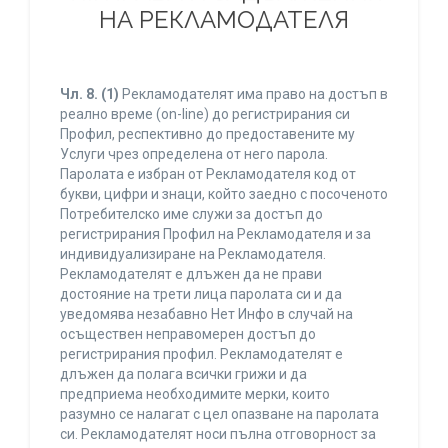
НА РЕКЛАМОДАТЕЛЯ
Чл. 8.
(1)
Рекламодателят има право на достъп в
реално време (on-line) до регистрирания си
Профил, респективно до предоставените му
Услуги чрез определена от него парола.
Паролата е избран от Рекламодателя код от
букви, цифри и знаци, който заедно с посоченото
Потребителско име служи за достъп до
регистрирания Профил на Рекламодателя и за
индивидуализиране на Рекламодателя.
Рекламодателят е длъжен да не прави
достояние на трети лица паролата си и да
уведомява незабавно Нет Инфо в случай на
осъществен неправомерен достъп до
регистрирания профил. Рекламодателят е
длъжен да полага всички грижи и да
предприема необходимите мерки, които
разумно се налагат с цел опазване на паролата
си. Рекламодателят носи пълна отговорност за