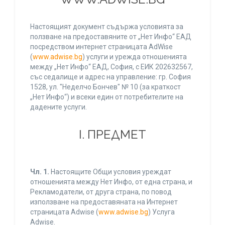
Настоящият документ съдържа условията за
ползване на предоставяните от „Нет Инфо“ ЕАД
посредством интернет страницата AdWise
(
www.adwise.bg
) услуги и урежда отношенията
между „Нет Инфо“ ЕАД, София, с ЕИК 202632567,
със седалище и адрес на управление: гр. София
1528, ул. "Неделчо Бончев" № 10 (за краткост
„Нет Инфо“) и всеки един от потребителите на
дадените услуги.
І. ПРЕДМЕТ
Чл. 1.
Настоящите Общи условия уреждат
отношенията между Нет Инфо, от една страна, и
Рекламодатели, от друга страна, по повод
използване на предоставяната на Интернет
страницата Adwise (
www.adwise.bg
) Услуга
Adwise.