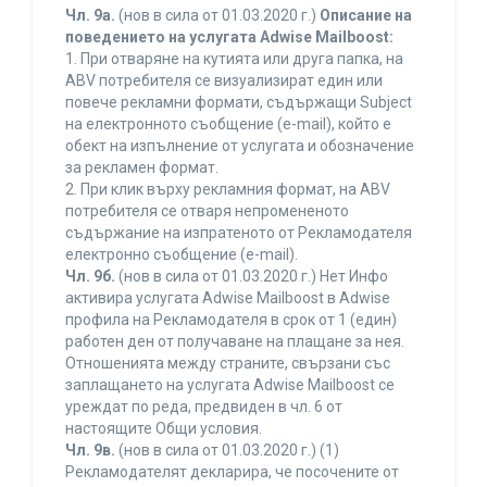
Чл. 9а.
(нов в сила от 01.03.2020 г.)
Описание на
поведението на услугата Adwise Mailboost:
1. При отваряне на кутията или друга папка, на
ABV потребителя се визуализират един или
повече рекламни формати, съдържащи Subject
на електронното съобщение (e-mail), който е
обект на изпълнение от услугата и обозначение
за рекламен формат.
2. При клик върху рекламния формат, на ABV
потребителя се отваря непромененото
съдържание на изпратеното от Рекламодателя
електронно съобщение (e-mail).
Чл. 9б.
(нов в сила от 01.03.2020 г.) Нет Инфо
активира услугата Adwise Mailboost в Adwise
профила на Рекламодателя в срок от 1 (един)
работен ден от получаване на плащане за нея.
Отношенията между страните, свързани със
заплащането на услугата Adwise Mailboost се
уреждат по реда, предвиден в чл. 6 от
настоящите Общи условия.
Чл. 9в.
(нов в сила от 01.03.2020 г.) (1)
Рекламодателят декларира, че посочените от