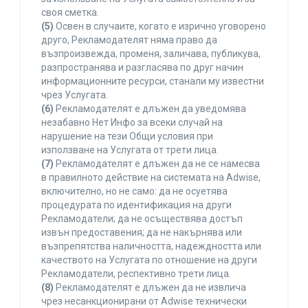
своя сметка.
(5)
Освен в случаите, когато е изрично уговорено
друго, Рекламодателят няма право да
възпроизвежда, променя, заличава, публикува,
разпространява и разгласява по друг начин
информационните ресурси, станали му известни
чрез Услугата.
(6)
Рекламодателят е длъжен да уведомява
незабавно Нет Инфо за всеки случай на
нарушение на тези Общи условия при
използване на Услугата от трети лица.
(7)
Рекламодателят е длъжен да не се намесва
в правилното действие на системата на Adwise,
включително, но не само: да не осуетява
процедурата по идентификация на други
Рекламодатели; да не осъществява достъп
извън предоставения; да не накърнява или
възпрепятства наличността, надеждността или
качеството на Услугата по отношение на други
Рекламодатели, респективно трети лица.
(8)
Рекламодателят е длъжен да не извлича
чрез несанкционирани от Adwise технически