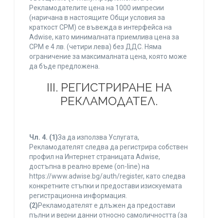
Рекламодателите цена на 1000 импресии
(наричана в настоящите Общи условия за
краткост CPM) се въвежда в интерфейса на
Adwise, като минималната приемлива цена за
CPM е 4 лв. (четири лева) без ДДС. Няма
ограничение за максималната цена, която може
да бъде предложена.
ІІІ. РЕГИСТРИРАНЕ НА
РЕКЛАМОДАТЕЛ.
Чл. 4.
(1)
За да използва Услугата,
Рекламодателят следва да регистрира собствен
профил на Интернет страницата Adwise,
достъпна в реално време (on-line) на
https://www.adwise.bg/auth/register, като следва
конкретните стъпки и предостави изискуемата
регистрационна информация.
(2)
Рекламодателят е длъжен да предостави
пълни и верни данни относно самоличността (за