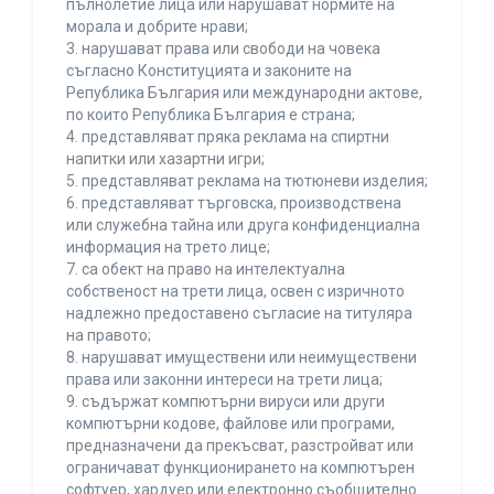
пълнолетие лица или нарушават нормите на
морала и добрите нрави;
3. нарушават права или свободи на човека
съгласно Конституцията и законите на
Република България или международни актове,
по които Република България е страна;
4. представляват пряка реклама на спиртни
напитки или хазартни игри;
5. представляват реклама на тютюневи изделия;
6. представляват търговска, производствена
или служебна тайна или друга конфиденциална
информация на трето лице;
7. са обект на право на интелектуална
собственост на трети лица, освен с изричното
надлежно предоставено съгласие на титуляра
на правото;
8. нарушават имуществени или неимуществени
права или законни интереси на трети лица;
9. съдържат компютърни вируси или други
компютърни кодове, файлове или програми,
предназначени да прекъсват, разстройват или
ограничават функционирането на компютърен
софтуер, хардуер или електронно съобщително