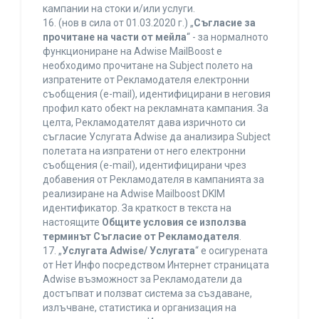
кампании на стоки и/или услуги.
16. (нов в сила от 01.03.2020 г.) „
Съгласие за
прочитане на части от мейла
“ - за нормалното
функциониране на Adwise MailBoost е
необходимо прочитане на Subject полето на
изпратените от Рекламодателя електронни
съобщения (e-mail), идентифицирани в неговия
профил като обект на рекламната кампания. За
целта, Рекламодателят дава изричното си
съгласие Услугата Adwise да анализира Subject
полетата на изпратени от него електронни
съобщения (e-mail), идентифицирани чрез
добавения от Рекламодателя в кампанията за
реализиране на Adwise Mailboost DKIM
идентификатор. За краткост в текста на
настоящите
Общите условия се използва
терминът Съгласие от Рекламодателя
.
17. „
Услугата Adwise/ Услугата
“ е осигурената
от Нет Инфо посредством Интернет страницата
Adwise възможност за Рекламодатели да
достъпват и ползват система за създаване,
излъчване, статистика и организация на