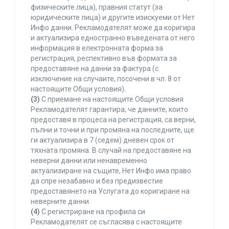
физическите лица), правния статут (за
юридическите лица) и другите изискуеми от Нет
Инфо данни. Рекламодателят може да коригира
и актуализира едностранно въведената от него
информация в електронната форма за
регистрация, респективно във формата за
предоставяне на данни за фактура (с
изключение на случаите, посочени в чл. 8 от
настоящите Общи условия).
(3)
С приемане на настоящите Общи условия
Рекламодателят гарантира, че данните, които
предоставя в процеса на регистрация, са верни,
пълни и точни и при промяна на последните, ще
ги актуализира в 7 (седем) дневен срок от
тяхната промяна. В случай на предоставяне на
неверни данни или ненавременно
актуализиране на същите, Нет Инфо има право
да спре незабавно и без предизвестие
предоставянето на Услугата до коригиране на
неверните данни.
(4)
С регистриране на профила си
Рекламодателят се съгласява с настоящите