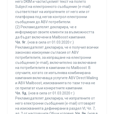
него DKIM и части/целият текст на полето
Subject на електронното съобщение (e-mail)
съответстват на изпратените от него или от
платформа под негов контрол електронни
съобщения до ABV потребители.
(2) Рекламодателят декларира, че е
информирал своите клиенти за възможността
да бъдат включени в Mailboost кампания.
Чл. 9г.
(нов в сила от 01.03.2020 г.)
Рекламодателят декларира, че е получил всички
законово изискуеми съгласия от ABV
потребителите, за изпращане на електронни
съобщения (e-mail), включително за включване
на потребителите в кампании по Mailboost. В
случаите, когато се изпълнява комбинирана
кампания включваща услугите ABV Direct Mailing
и ABV Mailboost, изискванията по тази точка не
се прилагат към конкретните кампании.
Чл. 9д.
(нов в сила от 01.03.2020 г.)
Рекламодателят декларира, че изпратените от
него електронни съобщения (e-mail) отговарят
на изискванията дефинирани в раздел VI, Чл. 7,
ал. 2 от настоящите Общи условия.
Чл. 9е.
(нов в