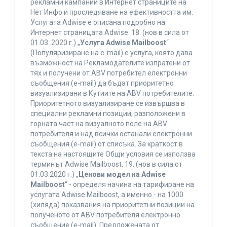
рекламни кампании в Интернет страниците на
Нет Инфо и проследяване на ефективността им.
Услугата Adwise е описана подробно на
Интернет страницата Adwise. 18. (нов в сила от
01.03..2020 г.) „
Услуга Adwise Mailboost
“
(Популяризиране на e-mail) е услуга, която дава
възможност на Рекламодателите изпратени от
тях и получени от ABV потребител електронни
съобщения (e-mail) да бъдат приоритетно
визуализирани в Кутиите на ABV потребителите.
Приоритетното визуализиране се извършва в
специални рекламни позиции, разположени в
горната част на визуалното поле на ABV
потребителя и над всички останали електронни
съобщения (e-mail) от списъка. За краткост в
текста на настоящите Общи условия се използва
терминът Adwise Mailboost. 19. (нов в сила от
01.03.2020 г.) „
Ценови модел на Adwise
Mailboost
“ - определя начина на тарифиране на
услугата Adwise Mailboost, а именно - на 1000
(хиляда) показвания на приоритетни позиции на
полученото от ABV потребителя електронно
съобщение (e-mail). Предложената от