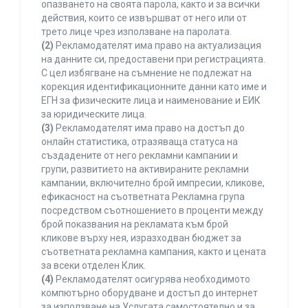
опазването на своята парола, както и за всички
действия, които се извършват от него или от
трето лице чрез използване на паролата.
(2)
Рекламодателят има право на актуализация
на данните си, предоставени при регистрацията.
С цел избягване на съмнение не подлежат на
корекция идентификационните данни като име и
ЕГН за физическите лица и наименование и ЕИК
за юридическите лица.
(3)
Рекламодателят има право на достъп до
онлайн статистика, отразяваща статуса на
създадените от него рекламни кампании и
групи, развитието на активираните рекламни
кампании, включително брой импресии, кликове,
ефикасност на съответната Рекламна група
посредством съотношението в проценти между
брой показвания на рекламата към брой
кликове върху нея, изразходван бюджет за
съответната рекламна кампания, както и цената
за всеки отделен Клик.
(4)
Рекламодателят осигурява необходимото
компютърно оборудване и достъп до интернет
за използване на Услугата самостоятелно и за