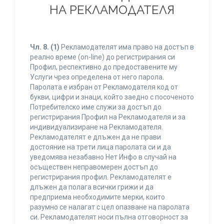
НА РЕКЛАМОДАТЕЛЯ
Чл. 8.
(1)
Рекламодателят има право на достъп в
реално време (on-line) до регистрирания си
Профил, респективно до предоставените му
Услуги чрез определена от него парола.
Паролата е избран от Рекламодателя код от
букви, цифри и знаци, който заедно с посоченото
Потребителско име служи за достъп до
регистрирания Профил на Рекламодателя и за
индивидуализиране на Рекламодателя.
Рекламодателят е длъжен да не прави
достояние на трети лица паролата си и да
уведомява незабавно Нет Инфо в случай на
осъществен неправомерен достъп до
регистрирания профил. Рекламодателят е
длъжен да полага всички грижи и да
предприема необходимите мерки, които
разумно се налагат с цел опазване на паролата
си. Рекламодателят носи пълна отговорност за