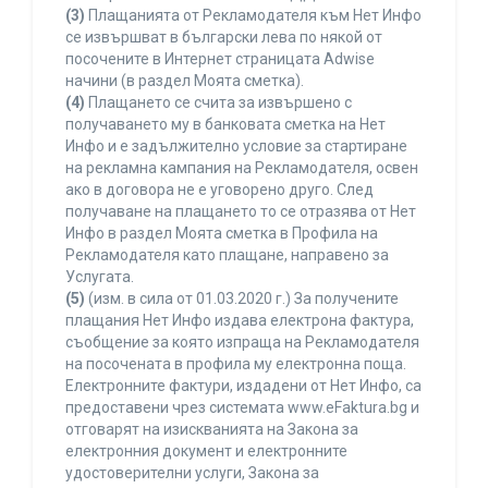
(3)
Плащанията от Рекламодателя към Нет Инфо
се извършват в български лева по някой от
посочените в Интернет страницата Adwise
начини (в раздел Моята сметка).
(4)
Плащането се счита за извършено с
получаването му в банковата сметка на Нет
Инфо и е задължително условие за стартиране
на рекламна кампания на Рекламодателя, освен
ако в договора не е уговорено друго. След
получаване на плащането то се отразява от Нет
Инфо в раздел Моята сметка в Профила на
Рекламодателя като плащане, направено за
Услугата.
(5)
(изм. в сила от 01.03.2020 г.) За получените
плащания Нет Инфо издава електрона фактура,
съобщение за която изпраща на Рекламодателя
на посочената в профила му електронна поща.
Електронните фактури, издадени от Нет Инфо, са
предоставени чрез системата www.eFaktura.bg и
отговарят на изискванията на Закона за
електронния документ и електронните
удостоверителни услуги, Закона за