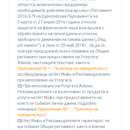
областта, включително предприема
необходимите действия във връзка с Регламент
2016/679 на Европейския Парламент и на
Съвета от 27 април 2016 година относно
защитата на физическите лица във връзка с
обработването на лични данни и относно
свободното движение на такива данни („Общ
регламент“), в сила от 25 май 2018 г.. За да се
осигури придържане към и спазване на Общия
регламент при предоставяне на Услугата
Adwise, настоящите текстове, както и
Приложение № 1 – Политика за поверителност
са обвързващи за Нет Инфо и Рекламодателите
при използване на Услугата.
(2)
При използване на Услугата Adwise
Рекламодателите се възползват от продукти и
услуги на Нет Инфо, при предоставянето на
които се събират лични данни, подробно
описани в
Приложение № 1 – Политика за
поверителност
.
(3)
Нет Инфо и Рекламодателите гарантират, че
ще спазват Общия регламент, както и всички