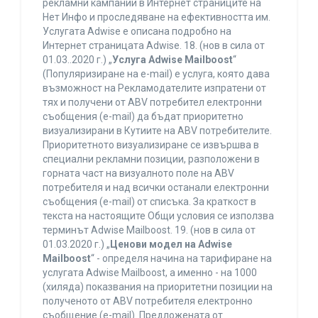
рекламни кампании в Интернет страниците на
Нет Инфо и проследяване на ефективността им.
Услугата Adwise е описана подробно на
Интернет страницата Adwise. 18. (нов в сила от
01.03..2020 г.) „
Услуга Adwise Mailboost
“
(Популяризиране на e-mail) е услуга, която дава
възможност на Рекламодателите изпратени от
тях и получени от ABV потребител електронни
съобщения (e-mail) да бъдат приоритетно
визуализирани в Кутиите на ABV потребителите.
Приоритетното визуализиране се извършва в
специални рекламни позиции, разположени в
горната част на визуалното поле на ABV
потребителя и над всички останали електронни
съобщения (e-mail) от списъка. За краткост в
текста на настоящите Общи условия се използва
терминът Adwise Mailboost. 19. (нов в сила от
01.03.2020 г.) „
Ценови модел на Adwise
Mailboost
“ - определя начина на тарифиране на
услугата Adwise Mailboost, а именно - на 1000
(хиляда) показвания на приоритетни позиции на
полученото от ABV потребителя електронно
съобщение (e-mail). Предложената от