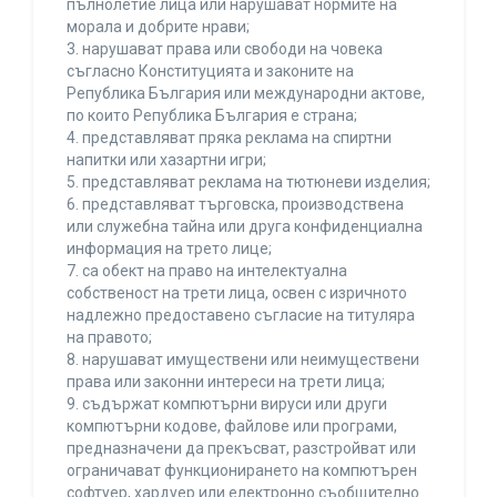
пълнолетие лица или нарушават нормите на
морала и добрите нрави;
3. нарушават права или свободи на човека
съгласно Конституцията и законите на
Република България или международни актове,
по които Република България е страна;
4. представляват пряка реклама на спиртни
напитки или хазартни игри;
5. представляват реклама на тютюневи изделия;
6. представляват търговска, производствена
или служебна тайна или друга конфиденциална
информация на трето лице;
7. са обект на право на интелектуална
собственост на трети лица, освен с изричното
надлежно предоставено съгласие на титуляра
на правото;
8. нарушават имуществени или неимуществени
права или законни интереси на трети лица;
9. съдържат компютърни вируси или други
компютърни кодове, файлове или програми,
предназначени да прекъсват, разстройват или
ограничават функционирането на компютърен
софтуер, хардуер или електронно съобщително