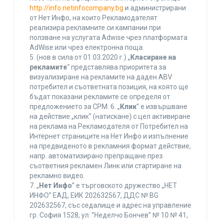
http://info.netinfocompany.bg
и администрирани
от Нет Инфо, на които Рекламодателят
реализира рекламните си кампании при
ползване на услугата Adwise чрез платформата
AdWise или чрез електронна поща.
5. (нов в сила от 01.03.2020 г.) „
Класиране на
рекламите
“ представлява приоритета за
визуализиране на рекламите на даден ABV
потребител и съответната позиция, на която ще
бъдат показани рекламите се определя от
предложението за CPM. 6. „
Клик
” е извършване
на действие „клик“ (натискане) с цел активиране
на реклама на Рекламодателя от Потребител на
Интернет страниците на Нет Инфо и изпълнение
на предвиденото в рекламния формат действие,
напр. автоматизирано препращане през
съответния рекламен Линк или стартиране на
рекламно видео.
7. „
Нет Инфо
” е търговското дружество „НЕТ
ИНФО” ЕАД, ЕИК 202632567, ДДС № BG
202632567, със седалище и адрес на управление
гр. София 1528, ул. ”Неделчо Бончев” № 10 № 41,