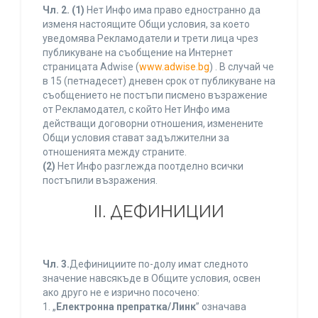
Чл. 2.
(1)
Нет Инфо има право едностранно да
изменя настоящите Общи условия, за което
уведомява Рекламодатели и трети лица чрез
публикуване на съобщение на Интернет
страницата Adwise (
www.adwise.bg
) . В случай че
в 15 (петнадесет) дневен срок от публикуване на
съобщението не постъпи писмено възражение
от Рекламодател, с който Нет Инфо има
действащи договорни отношения, изменените
Общи условия стават задължителни за
отношенията между страните.
(2)
Нет Инфо разглежда поотделно всички
постъпили възражения.
ІІ. ДЕФИНИЦИИ
Чл. 3.
Дефинициите по-долу имат следното
значение навсякъде в Общите условия, освен
ако друго не е изрично посочено:
1. „
Електронна препратка/Линк
” означава