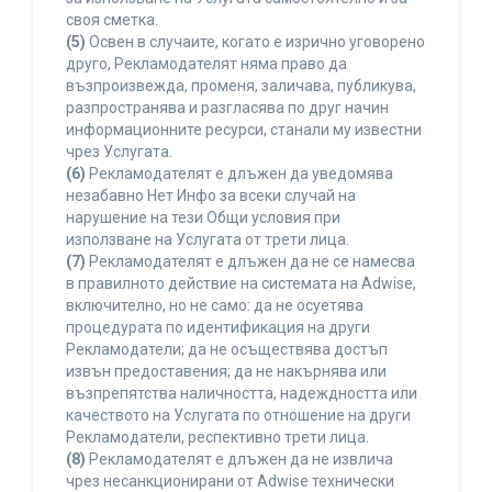
своя сметка.
(5)
Освен в случаите, когато е изрично уговорено
друго, Рекламодателят няма право да
възпроизвежда, променя, заличава, публикува,
разпространява и разгласява по друг начин
информационните ресурси, станали му известни
чрез Услугата.
(6)
Рекламодателят е длъжен да уведомява
незабавно Нет Инфо за всеки случай на
нарушение на тези Общи условия при
използване на Услугата от трети лица.
(7)
Рекламодателят е длъжен да не се намесва
в правилното действие на системата на Adwise,
включително, но не само: да не осуетява
процедурата по идентификация на други
Рекламодатели; да не осъществява достъп
извън предоставения; да не накърнява или
възпрепятства наличността, надеждността или
качеството на Услугата по отношение на други
Рекламодатели, респективно трети лица.
(8)
Рекламодателят е длъжен да не извлича
чрез несанкционирани от Adwise технически