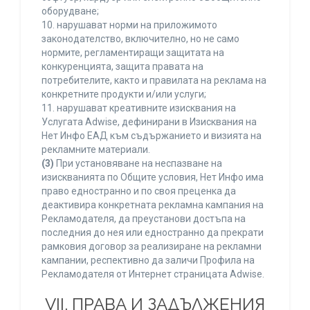
оборудване;
10. нарушават норми на приложимото
законодателство, включително, но не само
нормите, регламентиращи защитата на
конкуренцията, защита правата на
потребителите, както и правилата на реклама на
конкретните продукти и/или услуги;
11. нарушават креативните изисквания на
Услугата Adwise, дефинирани в Изисквания на
Нет Инфо ЕАД към съдържанието и визията на
рекламните материали.
(3)
При установяване на неспазване на
изискванията по Общите условия, Нет Инфо има
право едностранно и по своя преценка да
деактивира конкретната рекламна кампания на
Рекламодателя, да преустанови достъпа на
последния до нея или едностранно да прекрати
рамковия договор за реализиране на рекламни
кампании, респективно да заличи Профила на
Рекламодателя от Интернет страницата Adwise.
VII. ПРАВА И ЗАДЪЛЖЕНИЯ