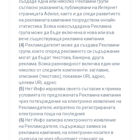
създаде една или няколко Рекламни групи
съгласно указанията, публикувани на Интернет
страницата Adwise, както и да следи развитието
на рекламната кампания посредством онлайн
статистика. Всяка новосъздадена Рекламна
група може да бъде включена в нова или във
вече съществуваща рекламна кампания.
(4)
Рекламодателят може да създава Рекламни
групи, които според рекламното си съдържание
могат да бъдат текстова, банерна, друга
реклама. Всяка разновидност включва един или
няколко от следните компоненти: заглавие,
описание (текстово), показван URL адрес,
целеви URL адрес.
(5)
Нет Инфо изразява своето съгласие и приема
условията по предложената Рекламна кампания
чрез потвърждение на електронно изявление на
Рекламодателя, изпратено по регистрираната
електронна поща на последния.
(6)
Нет Инфо записва електронното изявление
на Рекламодателя, съдържащо заявка за
рекламна кампания, на електронен носител в
сървъра си чрез общоприет стандарт за