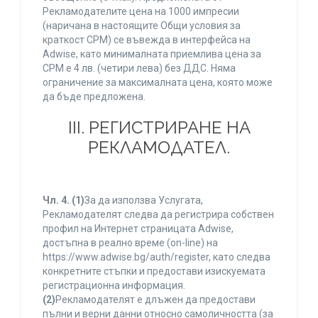
Рекламодателите цена на 1000 импресии
(наричана в настоящите Общи условия за
краткост CPM) се въвежда в интерфейса на
Adwise, като минималната приемлива цена за
CPM е 4 лв. (четири лева) без ДДС. Няма
ограничение за максималната цена, която може
да бъде предложена.
ІІІ. РЕГИСТРИРАНЕ НА
РЕКЛАМОДАТЕЛ.
Чл. 4.
(1)
За да използва Услугата,
Рекламодателят следва да регистрира собствен
профил на Интернет страницата Adwise,
достъпна в реално време (on-line) на
https://www.adwise.bg/auth/register, като следва
конкретните стъпки и предостави изискуемата
регистрационна информация.
(2)
Рекламодателят е длъжен да предостави
пълни и верни данни относно самоличността (за