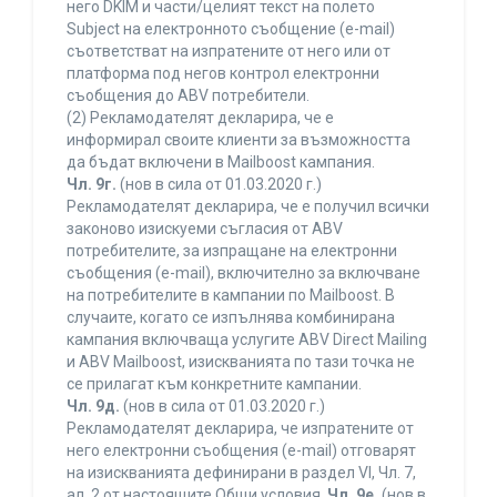
него DKIM и части/целият текст на полето
Subject на електронното съобщение (e-mail)
съответстват на изпратените от него или от
платформа под негов контрол електронни
съобщения до ABV потребители.
(2) Рекламодателят декларира, че е
информирал своите клиенти за възможността
да бъдат включени в Mailboost кампания.
Чл. 9г.
(нов в сила от 01.03.2020 г.)
Рекламодателят декларира, че е получил всички
законово изискуеми съгласия от ABV
потребителите, за изпращане на електронни
съобщения (e-mail), включително за включване
на потребителите в кампании по Mailboost. В
случаите, когато се изпълнява комбинирана
кампания включваща услугите ABV Direct Mailing
и ABV Mailboost, изискванията по тази точка не
се прилагат към конкретните кампании.
Чл. 9д.
(нов в сила от 01.03.2020 г.)
Рекламодателят декларира, че изпратените от
него електронни съобщения (e-mail) отговарят
на изискванията дефинирани в раздел VI, Чл. 7,
ал. 2 от настоящите Общи условия.
Чл. 9е.
(нов в