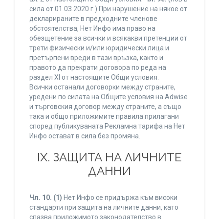
сила от 01.03.2020 г.) При нарушение на някое от
декларираните в предходните членове
обстоятелства, Нет Инфо има право на
обезщетение за всички и всякакви претенции от
трети физически и/или юридически лица и
претърпени вреди в тази връзка, както и
правото да прекрати договора по реда на
раздел XI от настоящите Общи условия.
Всички останали договорки между страните,
уредени по силата на Общите условия на Adwise
и търговския договор между страните, а също
така и общо приложимите правила прилагани
според публикуваната Рекламна тарифа на Нет
Инфо остават в сила без промяна.
IХ. ЗАЩИТА НА ЛИЧНИТЕ
ДАННИ
Чл. 10.
(1)
Нет Инфо се придържа към високи
стандарти при защита на личните данни, като
спазва приложимото законодателство в