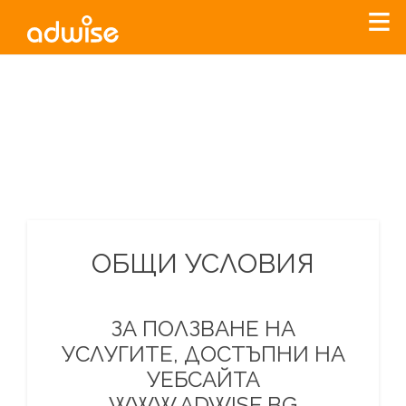
Уважаеми рекламодатели, с настоящото съобщение
бихме искали да Ви уведомим, че „Нет Инфо“ ЕАД (
„Нет
Инфо“
)
прекратява услугата Adwise
считано от
01.01.2026
г
.
За повече информация, натиснете
тук.
ОБЩИ УСЛОВИЯ
ЗА ПОЛЗВАНЕ НА
УСЛУГИТЕ, ДОСТЪПНИ НА
УЕБСАЙТА
WWW.ADWISE.BG