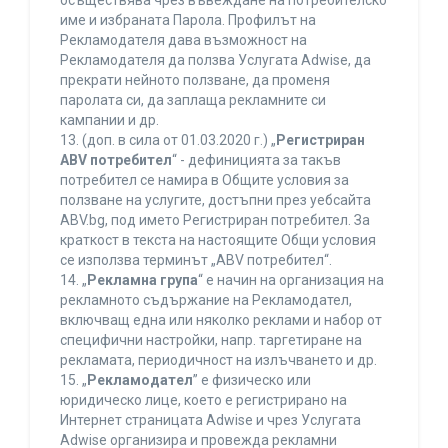
осъществява чрез въвеждане на потребителско
име и избраната Парола. Профилът на
Рекламодателя дава възможност на
Рекламодателя да ползва Услугата Adwise, да
прекрати нейното ползване, да променя
паролата си, да заплаща рекламните си
кампании и др.
13. (доп. в сила от 01.03.2020 г.) „
Регистриран
ABV потребител
“ - дефиницията за такъв
потребител се намира в Общите условия за
ползване на услугите, достъпни през уебсайта
ABV.bg, под името Регистриран потребител. За
краткост в текста на настоящите Общи условия
се използва терминът „ABV потребител“.
14. „
Рекламна група
“ е начин на организация на
рекламното съдържание на Рекламодател,
включващ една или няколко реклами и набор от
специфични настройки, напр. таргетиране на
рекламата, периодичност на излъчването и др.
15. „
Рекламодател
” е физическо или
юридическо лице, което е регистрирано на
Интернет страницата Adwise и чрез Услугата
Adwise организира и провежда рекламни