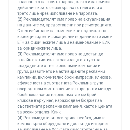
опазването на своята парола, както и за всички
действия, които се извършват от него или от
трето лице чрез използване на паролата.
(2)
Рекламодателят има право на актуализация
на данните си, предоставени при регистрацията.
С цел избягване на съмнение не подлежат на
корекция идентификационните данни като име и
ЕГН за физическите лица и наименование и ЕИК
за юридическите лица.
(3)
Рекламодателят има право на достъп до
онлайн статистика, отразяваща статуса на
създадените от него рекламни кампании и
групи, развитието на активираните рекламни
кампании, включително брой импресии, кликове,
ефикасност на съответната Рекламна група
посредством съотношението в проценти между
брой показвания на рекламата към брой
кликове върху нея, изразходван бюджет за
съответната рекламна кампания, както и цената
за всеки отделен Клик.
(4)
Рекламодателят осигурява необходимото
компютърно оборудване и достъп до интернет
за използване на Услугата самостоятелно и за