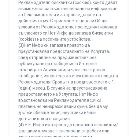
Рекламодателя бисквитки (cookies), които дават
възможност за възстановяване на информация
за Рекламодателя и за проследяване на
действията му. С приемането на тези Общи
условия от Рекламодателя, последният изявява
съгласието си Нет Инфо да запазва бисквитки
(cookies) на посочените устройства.
(3)
Нет Инфо си запазва правото да
преустановява предоставянето на Услугата,
след отправяне на предизвестие чрез
публикуване на съобщение в Интернет
страницата Adwise и/или чрез електронно
съобщение, изпратено до електронната поща на
Рекламодателя. Срокът на предизвестието е 1
(един) месец. В случай на преустановяване
предоставянето на Услугата, Нет Инфо
възстановява на Рекламодателя всички
платени, но неизразходвани суми, без да му
дължи обезщетения, неустойки и/или
допълнителни плащания.
(4)
Нет Инфо има право да премахва невалидни/
фалшиви кликове, генерирани от роботи или