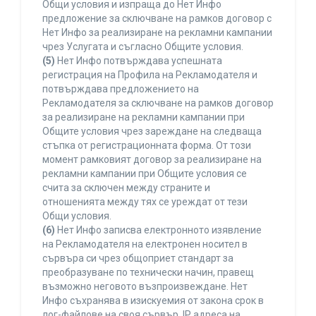
Общи условия и изпраща до Нет Инфо
предложение за сключване на рамков договор с
Нет Инфо за реализиране на рекламни кампании
чрез Услугата и съгласно Общите условия.
(5)
Нет Инфо потвърждава успешната
регистрация на Профила на Рекламодателя и
потвърждава предложението на
Рекламодателя за сключване на рамков договор
за реализиране на рекламни кампании при
Общите условия чрез зареждане на следваща
стъпка от регистрационната форма. От този
момент рамковият договор за реализиране на
рекламни кампании при Общите условия се
счита за сключен между страните и
отношенията между тях се уреждат от тези
Общи условия.
(6)
Нет Инфо записва електронното изявление
на Рекламодателя на електронен носител в
сървъра си чрез общоприет стандарт за
преобразуване по технически начин, правещ
възможно неговото възпроизвеждане. Нет
Инфо съхранява в изискуемия от закона срок в
лог-файлове на своя сървър, IP адреса на