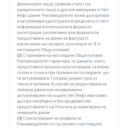
физическите лица), правния статут (за
юридическите лица) и другите изискуеми от Нет
Инфо данни. Рекламодателят може да коригира
и актуализира едностранно въведената от него
информация в електронната форма за
регистрация, респективно във формата за
предоставяне на данни за фактура (с
изключение на случаите, посочени в чл. 8 от
настоящите Общи условия).
(3)
С приемане на настоящите Общи условия
Рекламодателят гарантира, че данните, които
предоставя в процеса на регистрация, са верни,
пълни и точни и при промяна на последните, ще
ги актуализира в 7 (седем) дневен срок от
тяхната промяна. В случай на предоставяне на
неверни данни или ненавременно
актуализиране на същите, Нет Инфо има право
да спре незабавно и без предизвестие
предоставянето на Услугата до коригиране на
неверните данни.
(4)
С регистриране на профила си
Рекламодателят се съгласява с настоящите