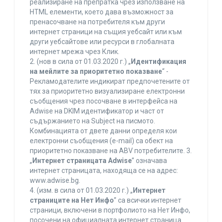
реализиране на препратка чрез използване на
HTML елементи, което дава възможност за
пренасочване на потребителя към други
интернет страници на същия уебсайт или към
други уебсайтове или ресурси в глобалната
интернет мрежа чрез Клик.
2. (нов в сила от 01.03.2020 г.) „
Идентификация
на мейлите за приоритетно показване
“ -
Рекламодателите индикират предпочетените от
тях за приоритетно визуализиране електронни
съобщения чрез посочване в интерфейса на
Adwise на DKIM идентификатор и част от
съдържанието на Subject на писмото.
Комбинацията от двете данни определя кои
електронни съобщения (e-mail) са обект на
приоритетно показване на ABV потребителите. 3.
„
Интернет страницата Adwise
” означава
интернет страницата, находяща се на адрес:
www.adwise.bg.
4. (изм. в сила от 01.03.2020 г.) „
Интернет
страниците на Нет Инфо
” са всички интернет
страници, включени в портфолиото на Нет Инфо,
посочени на официалната интернет страница