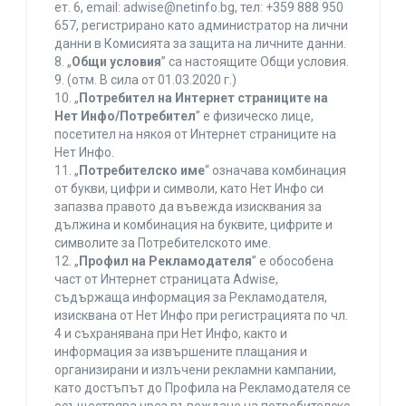
ет. 6, еmail: adwise@netinfo.bg, тел: +359 888 950
657, регистрирано като администратор на лични
данни в Комисията за защита на личните данни.
8. „
Общи условия
” са настоящите Общи условия.
9. (отм. В сила от 01.03.2020 г.)
10. „
Потребител на Интернет страниците на
Нет Инфо/Потребител
” е физическо лице,
посетител на някоя от Интернет страниците на
Нет Инфо.
11. „
Потребителско име
“ означава комбинация
от букви, цифри и символи, като Нет Инфо си
запазва правото да въвежда изисквания за
дължина и комбинация на буквите, цифрите и
символите за Потребителското име.
12. „
Профил на Рекламодателя
” е обособена
част от Интернет страницата Adwise,
съдържаща информация за Рекламодателя,
изисквана от Нет Инфо при регистрацията по чл.
4 и съхранявана при Нет Инфо, както и
информация за извършените плащания и
организирани и излъчени рекламни кампании,
като достъпът до Профила на Рекламодателя се