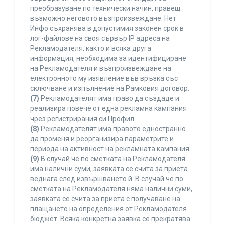
преобразуване по технически начин, правещ
възможно неговото възпроизвеждане. Нет
Инфо съхранява в допустимия законен срок в
лог-файлове на своя сървър IP адреса на
Рекламодателя, както и всяка друга
информация, необходима за идентифициране
на Рекламодателя и възпроизвеждане на
електронното му изявление във връзка със
сключване и изпълнение на Рамковия договор.
(7)
Рекламодателят има право да създаде и
реализира повече от една рекламна кампания
чрез регистрирания си Профил.
(8)
Рекламодателят има правото едностранно
да променя и реорганизира параметрите и
периода на активност на рекламната кампания.
(9)
В случай че по сметката на Рекламодателя
има налични суми, заявката се счита за приета
веднага след извършването й. В случай че по
сметката на Рекламодателя няма налични суми,
заявката се счита за приета с получаване на
плащането на определения от Рекламодателя
бюджет. Всяка конкретна заявка се прекратява