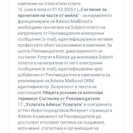
кампании на стоки и/или услуги.
16. (нов в сила от 01.03.2020 г.) „
Съгласие за
прочитане на части от мейла
“ - за нормалното
функциониране на Adwise MailBoost е
необходимо прочитане на Subject полето на
изпратените от Рекламодателя електронни
съобщения (e-mail), идентифицирани в неговия
профил като обект на рекламната кампания. За
целта, Рекламодателят дава изричното си
съгласие Услугата Adwise да анализира Subject
полетата на изпратени от него електронни
съобщения (e-mail), идентифицирани чрез
добавения от Рекламодателя в кампанията за
реализиране на Adwise Mailboost DKIM
идентификатор. За краткост в текста на
настоящите
Общите условия се използва
терминът Съгласие от Рекламодателя
.
17. „
Услугата Adwise/ Услугата
“ е осигурената
от Нет Инфо посредством Интернет страницата
Adwise възможност за Рекламодатели да
достъпват и ползват система за създаване,
излъчване, статистика и организация на