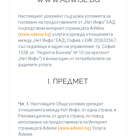
Настоящият документ съдържа условията за
ползване на предоставяните от „Нет Инфо“ ЕАД
посредством интернет страницата AdWise
(
www.adwise.bg
) услуги и урежда отношенията
между „Нет Инфо“ ЕАД, София, с ЕИК 202632567,
със седалище и адрес на управление: гр. София
1528, ул. "Неделчо Бончев" № 10 (за краткост
„Нет Инфо“) и всеки един от потребителите на
дадените услуги.
І. ПРЕДМЕТ
Чл. 1.
Настоящите Общи условия уреждат
отношенията между Нет Инфо, от една страна, и
Рекламодатели, от друга страна, по повод
използване на предоставяната на Интернет
страницата Adwise (
www.adwise.bg
) Услуга
Adwise.