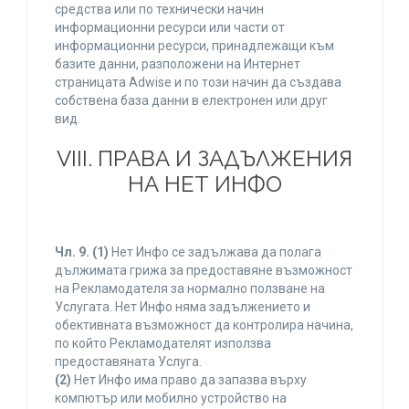
средства или по технически начин
информационни ресурси или части от
информационни ресурси, принадлежащи към
базите данни, разположени на Интернет
страницата Adwise и по този начин да създава
собствена база данни в електронен или друг
вид.
VIII. ПРАВА И ЗАДЪЛЖЕНИЯ
НА НЕТ ИНФО
Чл. 9.
(1)
Нет Инфо се задължава да полага
дължимата грижа за предоставяне възможност
на Рекламодателя за нормално ползване на
Услугата. Нет Инфо няма задължението и
обективната възможност да контролира начина,
по който Рекламодателят използва
предоставяната Услуга.
(2)
Нет Инфо има право да запазва върху
компютър или мобилно устройство на