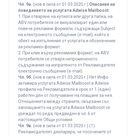
Чл. 9а.
(нов в сила от 01.03.2020 г.)
Описание на
поведението на услугата Adwise Mailboost:
1. При отваряне на кутията или друга папка, на
ABV потребителя се визуализират един или
повече рекламни формати, съдържащи Subject
на електронното съобщение (e-mail), който е
обект на изпълнение от услугата и обозначение
за рекламен формат.
2. При клик върху рекламния формат, на ABV
потребителя се отваря непромененото
съдържание на изпратеното от Рекламодателя
електронно съобщение (e-mail).
Чл. 9б.
(нов в сила от 01.03.2020 г.) Нет Инфо
активира услугата Adwise Mailboost в Adwise
профила на Рекламодателя в срок от 1 (един)
работен ден от получаване на плащане за нея.
Отношенията между страните, свързани със
заплащането на услугата Adwise Mailboost се
уреждат по реда, предвиден в чл. 6 от
настоящите Общи условия.
Чл. 9в.
(нов в сила от 01.03.2020 г.) (1)
Рекламодателят декларира, че посочените от