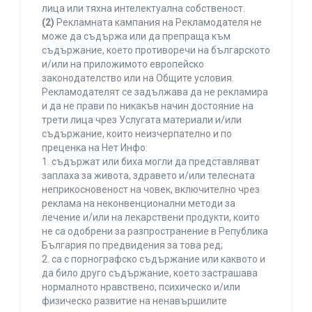
лица или тяхна интелектуална собственост.
(2)
Рекламната кампания на Рекламодателя не
може да съдържа или да препраща към
съдържание, което противоречи на българското
и/или на приложимото европейско
законодателство или на Общите условия.
Рекламодателят се задължава да не рекламира
и да не прави по никакъв начин достояние на
трети лица чрез Услугата материали и/или
съдържание, които неизчерпателно и по
преценка на Нет Инфо:
1. съдържат или биха могли да представляват
заплаха за живота, здравето и/или телесната
неприкосновеност на човек, включително чрез
реклама на неконвенционални методи за
лечение и/или на лекарствени продукти, които
не са одобрени за разпространение в Република
България по предвидения за това ред;
2. са с порнографско съдържание или каквото и
да било друго съдържание, което застрашава
нормалното нравствено, психическо и/или
физическо развитие на ненавършилите