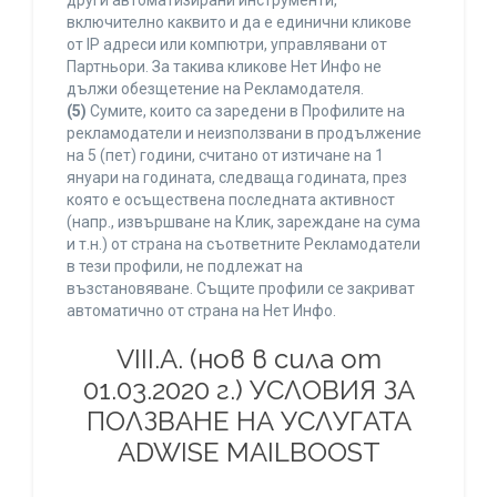
други автоматизирани инструменти,
включително каквито и да е единични кликове
от IP адреси или компютри, управлявани от
Партньори. За такива кликове Нет Инфо не
дължи обезщетение на Рекламодателя.
(5)
Сумите, които са заредени в Профилите на
рекламодатели и неизползвани в продължение
на 5 (пет) години, считано от изтичане на 1
януари на годината, следваща годината, през
която е осъществена последната активност
(напр., извършване на Клик, зареждане на сума
и т.н.) от страна на съответните Рекламодатели
в тези профили, не подлежат на
възстановяване. Същите профили се закриват
автоматично от страна на Нет Инфо.
VIII.A. (нов в сила от
01.03.2020 г.) УСЛОВИЯ ЗА
ПОЛЗВАНЕ НА УСЛУГАТА
ADWISE MAILBOOST