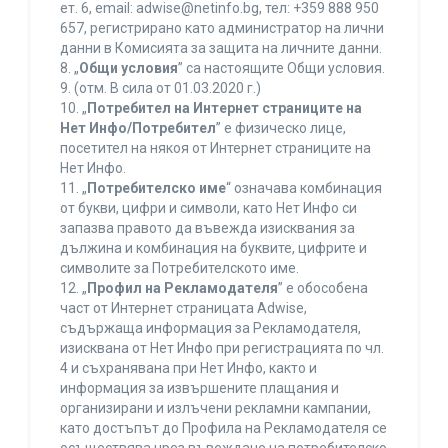
ет. 6, еmail: adwise@netinfo.bg, тел: +359 888 950
657, регистрирано като администратор на лични
данни в Комисията за защита на личните данни.
8. „
Общи условия
” са настоящите Общи условия.
9. (отм. В сила от 01.03.2020 г.)
10. „
Потребител на Интернет страниците на
Нет Инфо/Потребител
” е физическо лице,
посетител на някоя от Интернет страниците на
Нет Инфо.
11. „
Потребителско име
“ означава комбинация
от букви, цифри и символи, като Нет Инфо си
запазва правото да въвежда изисквания за
дължина и комбинация на буквите, цифрите и
символите за Потребителското име.
12. „
Профил на Рекламодателя
” е обособена
част от Интернет страницата Adwise,
съдържаща информация за Рекламодателя,
изисквана от Нет Инфо при регистрацията по чл.
4 и съхранявана при Нет Инфо, както и
информация за извършените плащания и
организирани и излъчени рекламни кампании,
като достъпът до Профила на Рекламодателя се