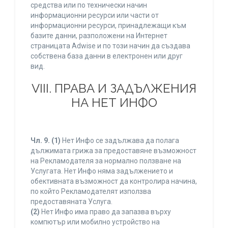
средства или по технически начин
информационни ресурси или части от
информационни ресурси, принадлежащи към
базите данни, разположени на Интернет
страницата Adwise и по този начин да създава
собствена база данни в електронен или друг
вид.
VIII. ПРАВА И ЗАДЪЛЖЕНИЯ
НА НЕТ ИНФО
Чл. 9.
(1)
Нет Инфо се задължава да полага
дължимата грижа за предоставяне възможност
на Рекламодателя за нормално ползване на
Услугата. Нет Инфо няма задължението и
обективната възможност да контролира начина,
по който Рекламодателят използва
предоставяната Услуга.
(2)
Нет Инфо има право да запазва върху
компютър или мобилно устройство на