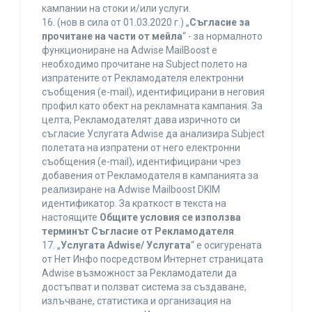
кампании на стоки и/или услуги.
16. (нов в сила от 01.03.2020 г.) „
Съгласие за
прочитане на части от мейла
“ - за нормалното
функциониране на Adwise MailBoost е
необходимо прочитане на Subject полето на
изпратените от Рекламодателя електронни
съобщения (e-mail), идентифицирани в неговия
профил като обект на рекламната кампания. За
целта, Рекламодателят дава изричното си
съгласие Услугата Adwise да анализира Subject
полетата на изпратени от него електронни
съобщения (e-mail), идентифицирани чрез
добавения от Рекламодателя в кампанията за
реализиране на Adwise Mailboost DKIM
идентификатор. За краткост в текста на
настоящите
Общите условия се използва
терминът Съгласие от Рекламодателя
.
17. „
Услугата Adwise/ Услугата
“ е осигурената
от Нет Инфо посредством Интернет страницата
Adwise възможност за Рекламодатели да
достъпват и ползват система за създаване,
излъчване, статистика и организация на