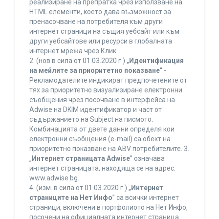
реализиране на препратка чрез използване на
HTML елементи, което дава възможност за
пренасочване на потребителя към други
интернет страници на същия уебсайт или към
други уебсайтове или ресурси в глобалната
интернет мрежа чрез Клик.
2. (нов в сила от 01.03.2020 г.) „
Идентификация
на мейлите за приоритетно показване
“ -
Рекламодателите индикират предпочетените от
тях за приоритетно визуализиране електронни
съобщения чрез посочване в интерфейса на
Adwise на DKIM идентификатор и част от
съдържанието на Subject на писмото.
Комбинацията от двете данни определя кои
електронни съобщения (e-mail) са обект на
приоритетно показване на ABV потребителите. 3.
„
Интернет страницата Adwise
” означава
интернет страницата, находяща се на адрес:
www.adwise.bg.
4. (изм. в сила от 01.03.2020 г.) „
Интернет
страниците на Нет Инфо
” са всички интернет
страници, включени в портфолиото на Нет Инфо,
посочени на официалната интернет страница