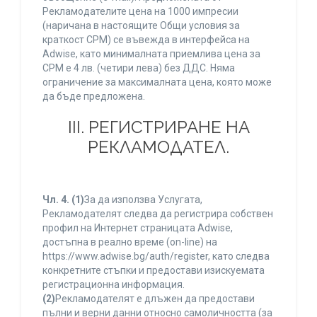
Рекламодателите цена на 1000 импресии
(наричана в настоящите Общи условия за
краткост CPM) се въвежда в интерфейса на
Adwise, като минималната приемлива цена за
CPM е 4 лв. (четири лева) без ДДС. Няма
ограничение за максималната цена, която може
да бъде предложена.
ІІІ. РЕГИСТРИРАНЕ НА
РЕКЛАМОДАТЕЛ.
Чл. 4.
(1)
За да използва Услугата,
Рекламодателят следва да регистрира собствен
профил на Интернет страницата Adwise,
достъпна в реално време (on-line) на
https://www.adwise.bg/auth/register, като следва
конкретните стъпки и предостави изискуемата
регистрационна информация.
(2)
Рекламодателят е длъжен да предостави
пълни и верни данни относно самоличността (за