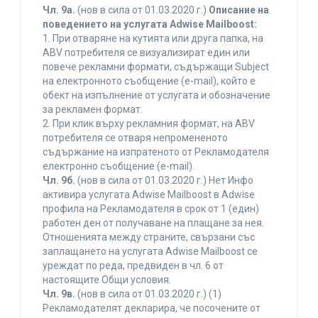
Чл. 9а.
(нов в сила от 01.03.2020 г.)
Описание на
поведението на услугата Adwise Mailboost:
1. При отваряне на кутията или друга папка, на
ABV потребителя се визуализират един или
повече рекламни формати, съдържащи Subject
на електронното съобщение (e-mail), който е
обект на изпълнение от услугата и обозначение
за рекламен формат.
2. При клик върху рекламния формат, на ABV
потребителя се отваря непромененото
съдържание на изпратеното от Рекламодателя
електронно съобщение (e-mail).
Чл. 9б.
(нов в сила от 01.03.2020 г.) Нет Инфо
активира услугата Adwise Mailboost в Adwise
профила на Рекламодателя в срок от 1 (един)
работен ден от получаване на плащане за нея.
Отношенията между страните, свързани със
заплащането на услугата Adwise Mailboost се
уреждат по реда, предвиден в чл. 6 от
настоящите Общи условия.
Чл. 9в.
(нов в сила от 01.03.2020 г.) (1)
Рекламодателят декларира, че посочените от