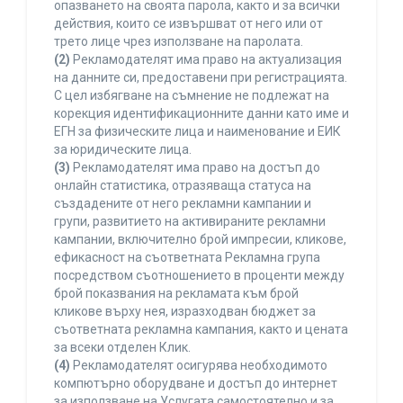
опазването на своята парола, както и за всички
действия, които се извършват от него или от
трето лице чрез използване на паролата.
(2)
Рекламодателят има право на актуализация
на данните си, предоставени при регистрацията.
С цел избягване на съмнение не подлежат на
корекция идентификационните данни като име и
ЕГН за физическите лица и наименование и ЕИК
за юридическите лица.
(3)
Рекламодателят има право на достъп до
онлайн статистика, отразяваща статуса на
създадените от него рекламни кампании и
групи, развитието на активираните рекламни
кампании, включително брой импресии, кликове,
ефикасност на съответната Рекламна група
посредством съотношението в проценти между
брой показвания на рекламата към брой
кликове върху нея, изразходван бюджет за
съответната рекламна кампания, както и цената
за всеки отделен Клик.
(4)
Рекламодателят осигурява необходимото
компютърно оборудване и достъп до интернет
за използване на Услугата самостоятелно и за