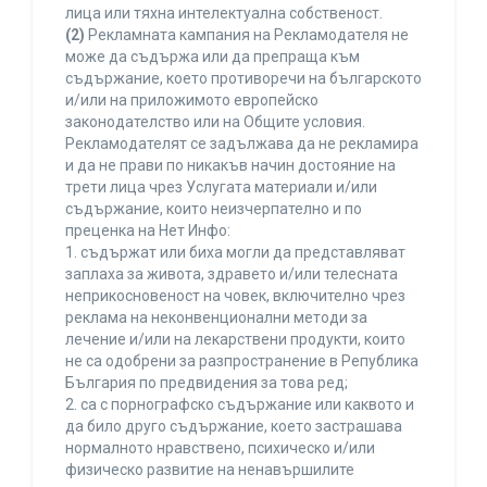
лица или тяхна интелектуална собственост.
(2)
Рекламната кампания на Рекламодателя не
може да съдържа или да препраща към
съдържание, което противоречи на българското
и/или на приложимото европейско
законодателство или на Общите условия.
Рекламодателят се задължава да не рекламира
и да не прави по никакъв начин достояние на
трети лица чрез Услугата материали и/или
съдържание, които неизчерпателно и по
преценка на Нет Инфо:
1. съдържат или биха могли да представляват
заплаха за живота, здравето и/или телесната
неприкосновеност на човек, включително чрез
реклама на неконвенционални методи за
лечение и/или на лекарствени продукти, които
не са одобрени за разпространение в Република
България по предвидения за това ред;
2. са с порнографско съдържание или каквото и
да било друго съдържание, което застрашава
нормалното нравствено, психическо и/или
физическо развитие на ненавършилите