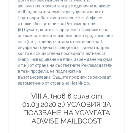
други автоматизирани инструменти,
включително каквито и да е единични кликове
от IP адреси или компютри, управлявани от
Партньори. За такива кликове Нет Инфо не
дължи обезщетение на Рекламодателя.
(5)
Сумите, които са заредени в Профилите на
рекламодатели и неизползвани в продължение
на 5 (пет) години, считано от изтичане на 1
януари на годината, следваща годината, през
която е осъществена последната активност
(напр., извършване на Клик, зареждане на сума
и т.н.) от страна на съответните Рекламодатели
в тези профили, не подлежат на
възстановяване. Същите профили се закриват
автоматично от страна на Нет Инфо.
VIII.A. (нов в сила от
01.03.2020 г.) УСЛОВИЯ ЗА
ПОЛЗВАНЕ НА УСЛУГАТА
ADWISE MAILBOOST