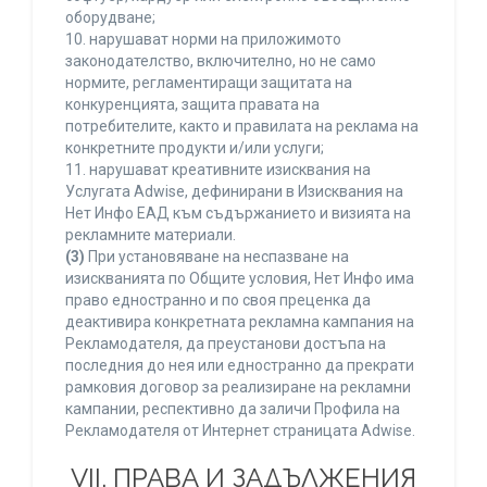
оборудване;
10. нарушават норми на приложимото
законодателство, включително, но не само
нормите, регламентиращи защитата на
конкуренцията, защита правата на
потребителите, както и правилата на реклама на
конкретните продукти и/или услуги;
11. нарушават креативните изисквания на
Услугата Adwise, дефинирани в Изисквания на
Нет Инфо ЕАД към съдържанието и визията на
рекламните материали.
(3)
При установяване на неспазване на
изискванията по Общите условия, Нет Инфо има
право едностранно и по своя преценка да
деактивира конкретната рекламна кампания на
Рекламодателя, да преустанови достъпа на
последния до нея или едностранно да прекрати
рамковия договор за реализиране на рекламни
кампании, респективно да заличи Профила на
Рекламодателя от Интернет страницата Adwise.
VII. ПРАВА И ЗАДЪЛЖЕНИЯ