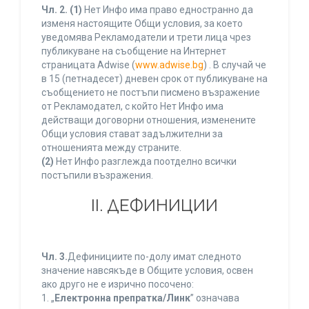
Чл. 2.
(1)
Нет Инфо има право едностранно да
изменя настоящите Общи условия, за което
уведомява Рекламодатели и трети лица чрез
публикуване на съобщение на Интернет
страницата Adwise (
www.adwise.bg
) . В случай че
в 15 (петнадесет) дневен срок от публикуване на
съобщението не постъпи писмено възражение
от Рекламодател, с който Нет Инфо има
действащи договорни отношения, изменените
Общи условия стават задължителни за
отношенията между страните.
(2)
Нет Инфо разглежда поотделно всички
постъпили възражения.
ІІ. ДЕФИНИЦИИ
Чл. 3.
Дефинициите по-долу имат следното
значение навсякъде в Общите условия, освен
ако друго не е изрично посочено:
1. „
Електронна препратка/Линк
” означава