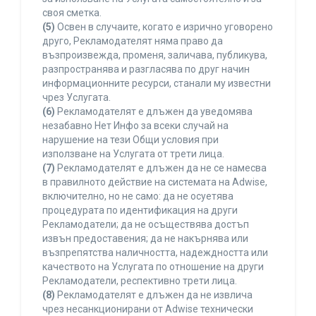
своя сметка.
(5)
Освен в случаите, когато е изрично уговорено
друго, Рекламодателят няма право да
възпроизвежда, променя, заличава, публикува,
разпространява и разгласява по друг начин
информационните ресурси, станали му известни
чрез Услугата.
(6)
Рекламодателят е длъжен да уведомява
незабавно Нет Инфо за всеки случай на
нарушение на тези Общи условия при
използване на Услугата от трети лица.
(7)
Рекламодателят е длъжен да не се намесва
в правилното действие на системата на Adwise,
включително, но не само: да не осуетява
процедурата по идентификация на други
Рекламодатели; да не осъществява достъп
извън предоставения; да не накърнява или
възпрепятства наличността, надеждността или
качеството на Услугата по отношение на други
Рекламодатели, респективно трети лица.
(8)
Рекламодателят е длъжен да не извлича
чрез несанкционирани от Adwise технически