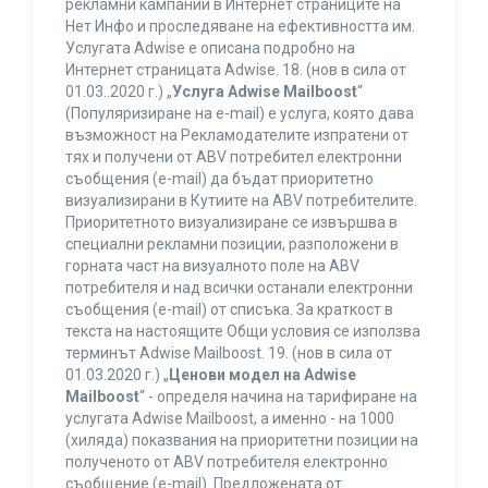
рекламни кампании в Интернет страниците на
Нет Инфо и проследяване на ефективността им.
Услугата Adwise е описана подробно на
Интернет страницата Adwise. 18. (нов в сила от
01.03..2020 г.) „
Услуга Adwise Mailboost
“
(Популяризиране на e-mail) е услуга, която дава
възможност на Рекламодателите изпратени от
тях и получени от ABV потребител електронни
съобщения (e-mail) да бъдат приоритетно
визуализирани в Кутиите на ABV потребителите.
Приоритетното визуализиране се извършва в
специални рекламни позиции, разположени в
горната част на визуалното поле на ABV
потребителя и над всички останали електронни
съобщения (e-mail) от списъка. За краткост в
текста на настоящите Общи условия се използва
терминът Adwise Mailboost. 19. (нов в сила от
01.03.2020 г.) „
Ценови модел на Adwise
Mailboost
“ - определя начина на тарифиране на
услугата Adwise Mailboost, а именно - на 1000
(хиляда) показвания на приоритетни позиции на
полученото от ABV потребителя електронно
съобщение (e-mail). Предложената от