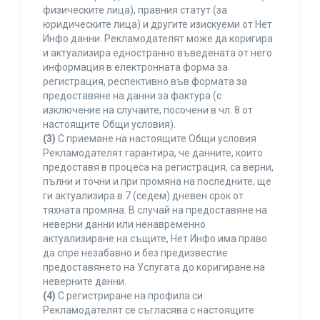
физическите лица), правния статут (за
юридическите лица) и другите изискуеми от Нет
Инфо данни. Рекламодателят може да коригира
и актуализира едностранно въведената от него
информация в електронната форма за
регистрация, респективно във формата за
предоставяне на данни за фактура (с
изключение на случаите, посочени в чл. 8 от
настоящите Общи условия).
(3)
С приемане на настоящите Общи условия
Рекламодателят гарантира, че данните, които
предоставя в процеса на регистрация, са верни,
пълни и точни и при промяна на последните, ще
ги актуализира в 7 (седем) дневен срок от
тяхната промяна. В случай на предоставяне на
неверни данни или ненавременно
актуализиране на същите, Нет Инфо има право
да спре незабавно и без предизвестие
предоставянето на Услугата до коригиране на
неверните данни.
(4)
С регистриране на профила си
Рекламодателят се съгласява с настоящите