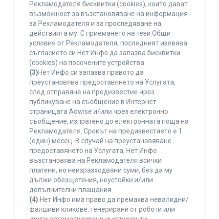
Рекламодателя бисквитки (cookies), които дават
възможност за възстановяване на информация
за Рекламодателя и за проследяване на
действията му. С приемането на тези Общи
условия от Рекламодателя, последният изявява
съгласието си Нет Инфо да запазва бисквитки
(cookies) на посочените устройства.
(3)
Нет Инфо си запазва правото да
преустановява предоставянето на Услугата,
след отправяне на предизвестие чрез
публикуване на съобщение в Интернет
страницата Adwise и/или чрез електронно
съобщение, изпратено до електронната поща на
Рекламодателя. Срокът на предизвестието е 1
(един) месец. В случай на преустановяване
предоставянето на Услугата, Нет Инфо
възстановява на Рекламодателя всички
платени, но неизразходвани суми, без да му
дължи обезщетения, неустойки и/или
допълнителни плащания.
(4)
Нет Инфо има право да премахва невалидни/
фалшиви кликове, генерирани от роботи или