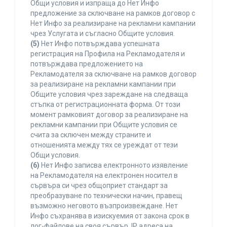
Общи условия и изпраща до Нет Инфо
предложение за сключване на рамков договор с
Нет Инфо за реализиране на рекламни кампании
чрез Услугата и съгласно Общите условия.
(5)
Нет Инфо потвърждава успешната
регистрация на Профила на Рекламодателя и
потвърждава предложението на
Рекламодателя за сключване на рамков договор
за реализиране на рекламни кампании при
Общите условия чрез зареждане на следваща
стъпка от регистрационната форма. От този
момент рамковият договор за реализиране на
рекламни кампании при Общите условия се
счита за сключен между страните и
отношенията между тях се уреждат от тези
Общи условия.
(6)
Нет Инфо записва електронното изявление
на Рекламодателя на електронен носител в
сървъра си чрез общоприет стандарт за
преобразуване по технически начин, правещ
възможно неговото възпроизвеждане. Нет
Инфо съхранява в изискуемия от закона срок в
лог-файлове на своя сървър, IP адреса на