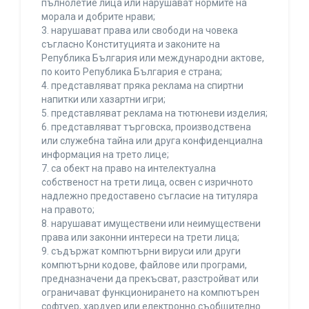
пълнолетие лица или нарушават нормите на
морала и добрите нрави;
3. нарушават права или свободи на човека
съгласно Конституцията и законите на
Република България или международни актове,
по които Република България е страна;
4. представляват пряка реклама на спиртни
напитки или хазартни игри;
5. представляват реклама на тютюневи изделия;
6. представляват търговска, производствена
или служебна тайна или друга конфиденциална
информация на трето лице;
7. са обект на право на интелектуална
собственост на трети лица, освен с изричното
надлежно предоставено съгласие на титуляра
на правото;
8. нарушават имуществени или неимуществени
права или законни интереси на трети лица;
9. съдържат компютърни вируси или други
компютърни кодове, файлове или програми,
предназначени да прекъсват, разстройват или
ограничават функционирането на компютърен
софтуер, хардуер или електронно съобщително