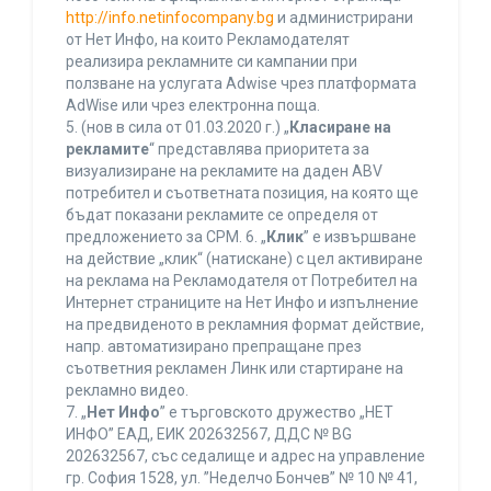
http://info.netinfocompany.bg
и администрирани
от Нет Инфо, на които Рекламодателят
реализира рекламните си кампании при
ползване на услугата Adwise чрез платформата
AdWise или чрез електронна поща.
5. (нов в сила от 01.03.2020 г.) „
Класиране на
рекламите
“ представлява приоритета за
визуализиране на рекламите на даден ABV
потребител и съответната позиция, на която ще
бъдат показани рекламите се определя от
предложението за CPM. 6. „
Клик
” е извършване
на действие „клик“ (натискане) с цел активиране
на реклама на Рекламодателя от Потребител на
Интернет страниците на Нет Инфо и изпълнение
на предвиденото в рекламния формат действие,
напр. автоматизирано препращане през
съответния рекламен Линк или стартиране на
рекламно видео.
7. „
Нет Инфо
” е търговското дружество „НЕТ
ИНФО” ЕАД, ЕИК 202632567, ДДС № BG
202632567, със седалище и адрес на управление
гр. София 1528, ул. ”Неделчо Бончев” № 10 № 41,