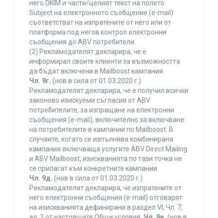
него DKIM и части/целият текст на полето
Subject на електронното съобщение (e-mail)
съответстват на изпратените от него или от
платформа под негов контрол електронни
съобщения до ABV потребители.
(2) Рекламодателят декларира, че е
информирал своите клиенти за възможността
да бъдат включени в Mailboost кампания.
Чл. 9г.
(нов в сила от 01.03.2020 г.)
Рекламодателят декларира, че е получил всички
законово изискуеми съгласия от ABV
потребителите, за изпращане на електронни
съобщения (e-mail), включително за включване
на потребителите в кампании по Mailboost. В
случаите, когато се изпълнява комбинирана
кампания включваща услугите ABV Direct Mailing
и ABV Mailboost, изискванията по тази точка не
се прилагат към конкретните кампании.
Чл. 9д.
(нов в сила от 01.03.2020 г.)
Рекламодателят декларира, че изпратените от
него електронни съобщения (e-mail) отговарят
на изискванията дефинирани в раздел VI, Чл. 7,
ал. 2 от настоящите Общи условия.
Чл. 9е.
(нов в