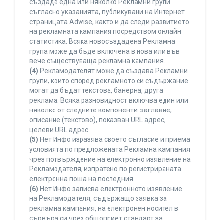
създаде една или няколко Рекламни групи
съгласно указанията, публикувани на Интернет
страницата Adwise, както и да следи развитието
на рекламната кампания посредством онлайн
статистика. Всяка новосъздадена Рекламна
група може да бъде включена в нова или във
вече съществуваща рекламна кампания.
(4)
Рекламодателят може да създава Рекламни
групи, които според рекламното си съдържание
могат да бъдат текстова, банерна, друга
реклама. Всяка разновидност включва един или
няколко от следните компоненти: заглавие,
описание (текстово), показван URL адрес,
целеви URL адрес.
(5)
Нет Инфо изразява своето съгласие и приема
условията по предложената Рекламна кампания
чрез потвърждение на електронно изявление на
Рекламодателя, изпратено по регистрираната
електронна поща на последния.
(6)
Нет Инфо записва електронното изявление
на Рекламодателя, съдържащо заявка за
рекламна кампания, на електронен носител в
сървъра си чрез общоприет стандарт за