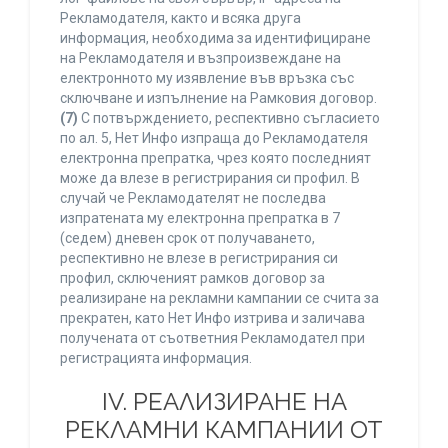
Рекламодателя, както и всяка друга
информация, необходима за идентифициране
на Рекламодателя и възпроизвеждане на
електронното му изявление във връзка със
сключване и изпълнение на Рамковия договор.
(7)
С потвърждението, респективно съгласието
по ал. 5, Нет Инфо изпраща до Рекламодателя
електронна препратка, чрез която последният
може да влезе в регистрирания си профил. В
случай че Рекламодателят не последва
изпратената му електронна препратка в 7
(седем) дневен срок от получаването,
респективно не влезе в регистрирания си
профил, сключеният рамков договор за
реализиране на рекламни кампании се счита за
прекратен, като Нет Инфо изтрива и заличава
получената от съответния Рекламодател при
регистрацията информация.
IV. РЕАЛИЗИРАНЕ НА
РЕКЛАМНИ КАМПАНИИ ОТ