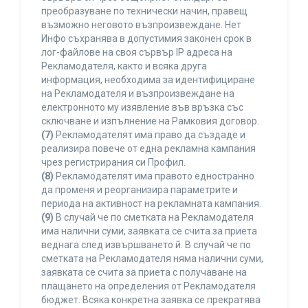
преобразуване по технически начин, правещ
възможно неговото възпроизвеждане. Нет
Инфо съхранява в допустимия законен срок в
лог-файлове на своя сървър IP адреса на
Рекламодателя, както и всяка друга
информация, необходима за идентифициране
на Рекламодателя и възпроизвеждане на
електронното му изявление във връзка със
сключване и изпълнение на Рамковия договор.
(7)
Рекламодателят има право да създаде и
реализира повече от една рекламна кампания
чрез регистрирания си Профил.
(8)
Рекламодателят има правото едностранно
да променя и реорганизира параметрите и
периода на активност на рекламната кампания.
(9)
В случай че по сметката на Рекламодателя
има налични суми, заявката се счита за приета
веднага след извършването й. В случай че по
сметката на Рекламодателя няма налични суми,
заявката се счита за приета с получаване на
плащането на определения от Рекламодателя
бюджет. Всяка конкретна заявка се прекратява