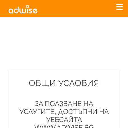
Уважаеми рекламодатели, с настоящото съобщение
бихме искали да Ви уведомим, че „Нет Инфо“ ЕАД (
„Нет
Инфо“
)
прекратява услугата Adwise
считано от
01.01.2026
г
.
За повече информация, натиснете
тук.
ОБЩИ УСЛОВИЯ
ЗА ПОЛЗВАНЕ НА
УСЛУГИТЕ, ДОСТЪПНИ НА
УЕБСАЙТА
WWW.ADWISE.BG