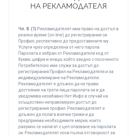
НА РЕКЛАМОДАТЕЛЯ
Чл. 8.
(1)
Рекламодателят има право на достъп в
реално време (on-line) до регистрирания си
Профил, респективно до предоставените му
Услуги чрез определена от него парола.
Паролата е избран от Рекламодателя код от
букви, цифри и знаци, който заедно с посоченото
Потребителско име служи за достъп до
регистрирания Профил на Рекламодателя и за
индивидуализиране на Рекламодателя.
Рекламодателят е длъжен да не прави
достояние на трети лица паролата си и да
уведомява незабавно Нет Инфо в случай на
осъществен неправомерен достъп до
регистрирания профил. Рекламодателят е
длъжен да полага всички грижи и да
предприема необходимите мерки, които
разумно се налагат с цел опазване на паролата
си. Рекламодателят носи пълна отговорност за