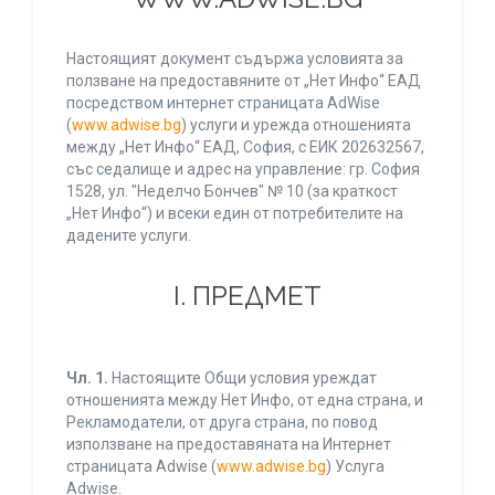
Настоящият документ съдържа условията за
ползване на предоставяните от „Нет Инфо“ ЕАД
посредством интернет страницата AdWise
(
www.adwise.bg
) услуги и урежда отношенията
между „Нет Инфо“ ЕАД, София, с ЕИК 202632567,
със седалище и адрес на управление: гр. София
1528, ул. "Неделчо Бончев" № 10 (за краткост
„Нет Инфо“) и всеки един от потребителите на
дадените услуги.
І. ПРЕДМЕТ
Чл. 1.
Настоящите Общи условия уреждат
отношенията между Нет Инфо, от една страна, и
Рекламодатели, от друга страна, по повод
използване на предоставяната на Интернет
страницата Adwise (
www.adwise.bg
) Услуга
Adwise.