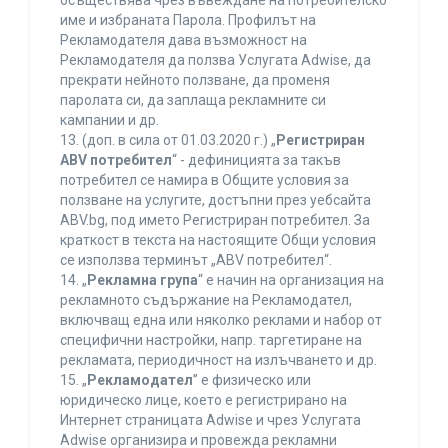
осъществява чрез въвеждане на потребителско
име и избраната Парола. Профилът на
Рекламодателя дава възможност на
Рекламодателя да ползва Услугата Adwise, да
прекрати нейното ползване, да променя
паролата си, да заплаща рекламните си
кампании и др.
13. (доп. в сила от 01.03.2020 г.) „
Регистриран
ABV потребител
“ - дефиницията за такъв
потребител се намира в Общите условия за
ползване на услугите, достъпни през уебсайта
ABV.bg, под името Регистриран потребител. За
краткост в текста на настоящите Общи условия
се използва терминът „ABV потребител“.
14. „
Рекламна група
“ е начин на организация на
рекламното съдържание на Рекламодател,
включващ една или няколко реклами и набор от
специфични настройки, напр. таргетиране на
рекламата, периодичност на излъчването и др.
15. „
Рекламодател
” е физическо или
юридическо лице, което е регистрирано на
Интернет страницата Adwise и чрез Услугата
Adwise организира и провежда рекламни