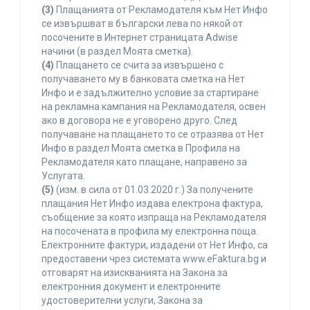
(3)
Плащанията от Рекламодателя към Нет Инфо
се извършват в български лева по някой от
посочените в Интернет страницата Adwise
начини (в раздел Моята сметка).
(4)
Плащането се счита за извършено с
получаването му в банковата сметка на Нет
Инфо и е задължително условие за стартиране
на рекламна кампания на Рекламодателя, освен
ако в договора не е уговорено друго. След
получаване на плащането то се отразява от Нет
Инфо в раздел Моята сметка в Профила на
Рекламодателя като плащане, направено за
Услугата.
(5)
(изм. в сила от 01.03.2020 г.) За получените
плащания Нет Инфо издава електрона фактура,
съобщение за която изпраща на Рекламодателя
на посочената в профила му електронна поща.
Електронните фактури, издадени от Нет Инфо, са
предоставени чрез системата www.eFaktura.bg и
отговарят на изискванията на Закона за
електронния документ и електронните
удостоверителни услуги, Закона за