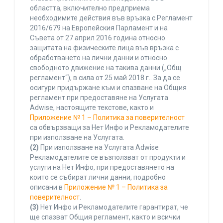
областта, включително предприема
необходимите действия във връзка с Регламент
2016/679 на Европейския Парламент и на
Съвета от 27 април 2016 година относно
защитата на физическите лица във връзка с
обработването на лични данни и относно
свободното движение на такива данни („Общ
регламент“), в сила от 25 май 2018 г.. За да се
осигури придържане към и спазване на Общия
регламент при предоставяне на Услугата
Adwise, настоящите текстове, както и
Приложение № 1 – Политика за поверителност
са обвързващи за Нет Инфо и Рекламодателите
при използване на Услугата.
(2)
При използване на Услугата Adwise
Рекламодателите се възползват от продукти и
услуги на Нет Инфо, при предоставянето на
които се събират лични данни, подробно
описани в
Приложение № 1 – Политика за
поверителност
.
(3)
Нет Инфо и Рекламодателите гарантират, че
ще спазват Общия регламент, както и всички