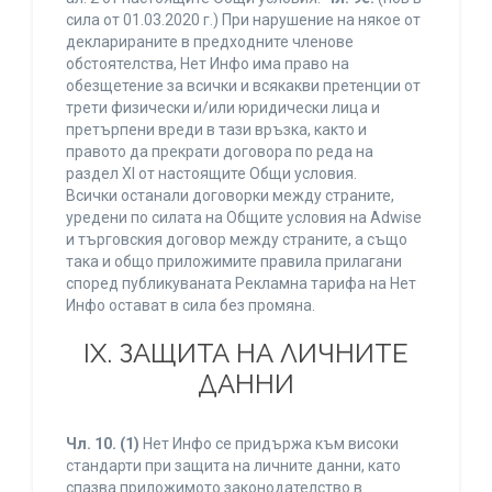
сила от 01.03.2020 г.) При нарушение на някое от
декларираните в предходните членове
обстоятелства, Нет Инфо има право на
обезщетение за всички и всякакви претенции от
трети физически и/или юридически лица и
претърпени вреди в тази връзка, както и
правото да прекрати договора по реда на
раздел XI от настоящите Общи условия.
Всички останали договорки между страните,
уредени по силата на Общите условия на Adwise
и търговския договор между страните, а също
така и общо приложимите правила прилагани
според публикуваната Рекламна тарифа на Нет
Инфо остават в сила без промяна.
IХ. ЗАЩИТА НА ЛИЧНИТЕ
ДАННИ
Чл. 10.
(1)
Нет Инфо се придържа към високи
стандарти при защита на личните данни, като
спазва приложимото законодателство в