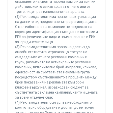
опазването на своята парола, както и за всички
действия, които се извършват от него или от
трето лице чрез използване на паролата.
(2)
Рекламодателят има право на актуализация
на данните си, предоставени при регистрацията.
С цел избягване на съмнение не подлежат на
корекция идентификационните данни като име и
ЕГН за физическите лица и наименование и ЕИК
за юридическите лица.
(3)
Рекламодателят има право на достъп до
онлайн статистика, отразяваща статуса на
създадените от него рекламни кампании и
групи, развитието на активираните рекламни
кампании, включително брой импресии, кликове,
ефикасност на съответната Рекламна група
посредством съотношението в проценти между
брой показвания на рекламата към брой
кликове върху нея, изразходван бюджет за
съответната рекламна кампания, както и цената
за всеки отделен Клик.
(4)
Рекламодателят осигурява необходимото
компютърно оборудване и достъп до интернет
за използване на Услугата самостоятелно и за