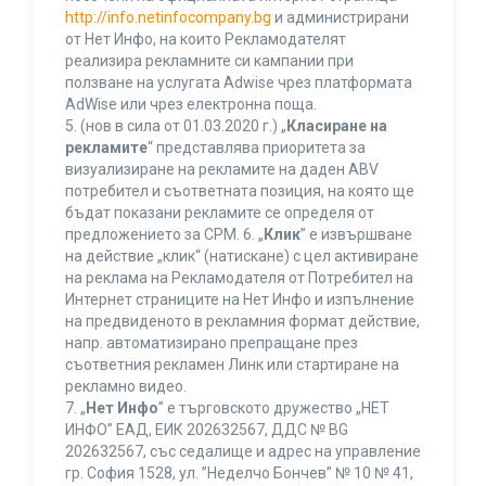
http://info.netinfocompany.bg
и администрирани
от Нет Инфо, на които Рекламодателят
реализира рекламните си кампании при
ползване на услугата Adwise чрез платформата
AdWise или чрез електронна поща.
5. (нов в сила от 01.03.2020 г.) „
Класиране на
рекламите
“ представлява приоритета за
визуализиране на рекламите на даден ABV
потребител и съответната позиция, на която ще
бъдат показани рекламите се определя от
предложението за CPM. 6. „
Клик
” е извършване
на действие „клик“ (натискане) с цел активиране
на реклама на Рекламодателя от Потребител на
Интернет страниците на Нет Инфо и изпълнение
на предвиденото в рекламния формат действие,
напр. автоматизирано препращане през
съответния рекламен Линк или стартиране на
рекламно видео.
7. „
Нет Инфо
” е търговското дружество „НЕТ
ИНФО” ЕАД, ЕИК 202632567, ДДС № BG
202632567, със седалище и адрес на управление
гр. София 1528, ул. ”Неделчо Бончев” № 10 № 41,