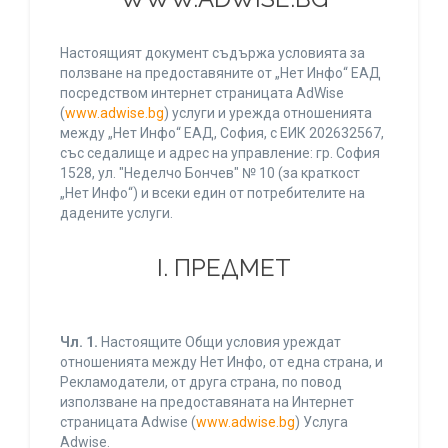
Настоящият документ съдържа условията за
ползване на предоставяните от „Нет Инфо“ ЕАД
посредством интернет страницата AdWise
(
www.adwise.bg
) услуги и урежда отношенията
между „Нет Инфо“ ЕАД, София, с ЕИК 202632567,
със седалище и адрес на управление: гр. София
1528, ул. "Неделчо Бончев" № 10 (за краткост
„Нет Инфо“) и всеки един от потребителите на
дадените услуги.
І. ПРЕДМЕТ
Чл. 1.
Настоящите Общи условия уреждат
отношенията между Нет Инфо, от една страна, и
Рекламодатели, от друга страна, по повод
използване на предоставяната на Интернет
страницата Adwise (
www.adwise.bg
) Услуга
Adwise.