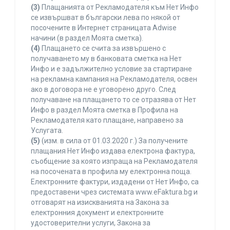
(3)
Плащанията от Рекламодателя към Нет Инфо
се извършват в български лева по някой от
посочените в Интернет страницата Adwise
начини (в раздел Моята сметка).
(4)
Плащането се счита за извършено с
получаването му в банковата сметка на Нет
Инфо и е задължително условие за стартиране
на рекламна кампания на Рекламодателя, освен
ако в договора не е уговорено друго. След
получаване на плащането то се отразява от Нет
Инфо в раздел Моята сметка в Профила на
Рекламодателя като плащане, направено за
Услугата.
(5)
(изм. в сила от 01.03.2020 г.) За получените
плащания Нет Инфо издава електрона фактура,
съобщение за която изпраща на Рекламодателя
на посочената в профила му електронна поща.
Електронните фактури, издадени от Нет Инфо, са
предоставени чрез системата www.eFaktura.bg и
отговарят на изискванията на Закона за
електронния документ и електронните
удостоверителни услуги, Закона за