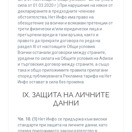
сила от 01.03.2020 г.) При нарушение на някое от
декларираните в предходните членове
обстоятелства, Нет Инфо има право на
обезщетение за всички и всякакви претенции от
трети физически и/или юридически лица и
претърпени вреди в тази връзка, както и
правото да прекрати договора по реда на
раздел XI от настоящите Общи условия.
Всички останали договорки между страните,
уредени по силата на Общите условия на Adwise
и търговския договор между страните, а също
така и общо приложимите правила прилагани
според публикуваната Рекламна тарифа на Нет
Инфо остават в сила без промяна.
IХ. ЗАЩИТА НА ЛИЧНИТЕ
ДАННИ
Чл. 10.
(1)
Нет Инфо се придържа към високи
стандарти при защита на личните данни, като
спазва приложимото законодателство в