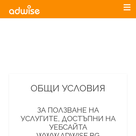
Уважаеми рекламодатели, с настоящото съобщение
бихме искали да Ви уведомим, че „Нет Инфо“ ЕАД (
„Нет
Инфо“
)
прекратява услугата Adwise
считано от
01.01.2026
г
.
За повече информация, натиснете
тук.
ОБЩИ УСЛОВИЯ
ЗА ПОЛЗВАНЕ НА
УСЛУГИТЕ, ДОСТЪПНИ НА
УЕБСАЙТА
WWW.ADWISE.BG