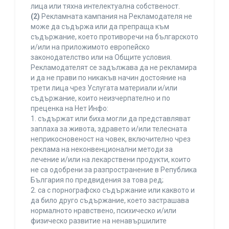
лица или тяхна интелектуална собственост.
(2)
Рекламната кампания на Рекламодателя не
може да съдържа или да препраща към
съдържание, което противоречи на българското
и/или на приложимото европейско
законодателство или на Общите условия.
Рекламодателят се задължава да не рекламира
и да не прави по никакъв начин достояние на
трети лица чрез Услугата материали и/или
съдържание, които неизчерпателно и по
преценка на Нет Инфо:
1. съдържат или биха могли да представляват
заплаха за живота, здравето и/или телесната
неприкосновеност на човек, включително чрез
реклама на неконвенционални методи за
лечение и/или на лекарствени продукти, които
не са одобрени за разпространение в Република
България по предвидения за това ред;
2. са с порнографско съдържание или каквото и
да било друго съдържание, което застрашава
нормалното нравствено, психическо и/или
физическо развитие на ненавършилите