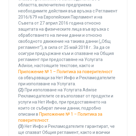
областта, включително предприема
необходимите действия във връзка с Регламент
2016/679 на Европейския Парламент и на
Съвета от 27 април 2016 година относно
защитата на физическите лица във връзка с
обработването на лични данни и относно
свободното движение на такива данни („Общ
регламент“), в сила от 25 май 2018 г.. За да се
осигури придържане към и спазване на Общия
регламент при предоставяне на Услугата
Adwise, настоящите текстове, както и
Приложение № 1 – Политика за поверителност
са обвързващи за Нет Инфо и Рекламодателите
при използване на Услугата.
(2)
При използване на Услугата Adwise
Рекламодателите се възползват от продукти и
услуги на Нет Инфо, при предоставянето на
които се събират лични данни, подробно
описани в
Приложение № 1 – Политика за
поверителност
.
(3)
Нет Инфо и Рекламодателите гарантират, че
ще спазват Общия регламент, както и всички