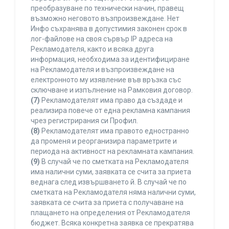
преобразуване по технически начин, правещ
възможно неговото възпроизвеждане. Нет
Инфо съхранява в допустимия законен срок в
лог-файлове на своя сървър IP адреса на
Рекламодателя, както и всяка друга
информация, необходима за идентифициране
на Рекламодателя и възпроизвеждане на
електронното му изявление във връзка със
сключване и изпълнение на Рамковия договор.
(7)
Рекламодателят има право да създаде и
реализира повече от една рекламна кампания
чрез регистрирания си Профил.
(8)
Рекламодателят има правото едностранно
да променя и реорганизира параметрите и
периода на активност на рекламната кампания.
(9)
В случай че по сметката на Рекламодателя
има налични суми, заявката се счита за приета
веднага след извършването й. В случай че по
сметката на Рекламодателя няма налични суми,
заявката се счита за приета с получаване на
плащането на определения от Рекламодателя
бюджет. Всяка конкретна заявка се прекратява