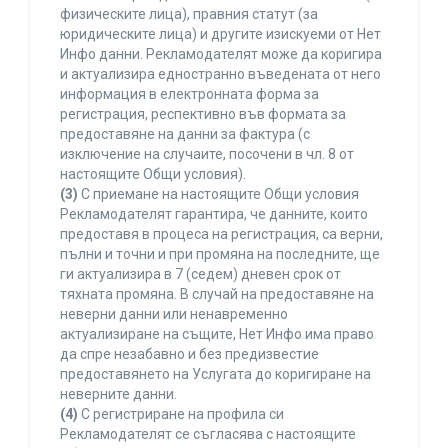
физическите лица), правния статут (за
юридическите лица) и другите изискуеми от Нет
Инфо данни. Рекламодателят може да коригира
и актуализира едностранно въведената от него
информация в електронната форма за
регистрация, респективно във формата за
предоставяне на данни за фактура (с
изключение на случаите, посочени в чл. 8 от
настоящите Общи условия).
(3)
С приемане на настоящите Общи условия
Рекламодателят гарантира, че данните, които
предоставя в процеса на регистрация, са верни,
пълни и точни и при промяна на последните, ще
ги актуализира в 7 (седем) дневен срок от
тяхната промяна. В случай на предоставяне на
неверни данни или ненавременно
актуализиране на същите, Нет Инфо има право
да спре незабавно и без предизвестие
предоставянето на Услугата до коригиране на
неверните данни.
(4)
С регистриране на профила си
Рекламодателят се съгласява с настоящите