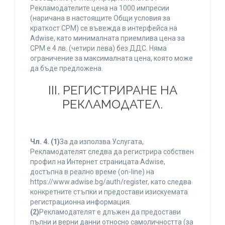
Рекламодателите цена на 1000 импресии
(наричана в настоящите Общи условия за
краткост CPM) се въвежда в интерфейса на
Adwise, като минималната приемлива цена за
CPM е 4 лв. (четири лева) без ДДС. Няма
ограничение за максималната цена, която може
да бъде предложена.
ІІІ. РЕГИСТРИРАНЕ НА
РЕКЛАМОДАТЕЛ.
Чл. 4.
(1)
За да използва Услугата,
Рекламодателят следва да регистрира собствен
профил на Интернет страницата Adwise,
достъпна в реално време (on-line) на
https://www.adwise.bg/auth/register, като следва
конкретните стъпки и предостави изискуемата
регистрационна информация.
(2)
Рекламодателят е длъжен да предостави
пълни и верни данни относно самоличността (за