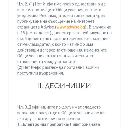
Чл. 2.
(1)
Нет Инфо има право едностранно да
изменя настоящите Общи условия, за което
уведомява Рекламодатели и трети лица чрез
публикуване на съобщение на Интернет
страницата Adwise (
www.adwise.bg
) . В случай че
в 15 (петнадесет) дневен срок от публикуване на
съобщението не постъпи писмено възражение
от Рекламодател, с който Нет Инфо има
действащи договорни отношения, изменените
Общи условия стават задължителни за
отношенията между страните.
(2)
Нет Инфо разглежда поотделно всички
постъпили възражения.
ІІ. ДЕФИНИЦИИ
Чл. 3.
Дефинициите по-долу имат следното
значение навсякъде в Общите условия, освен
ако друго не е изрично посочено:
1. „
Електронна препратка/Линк
” означава