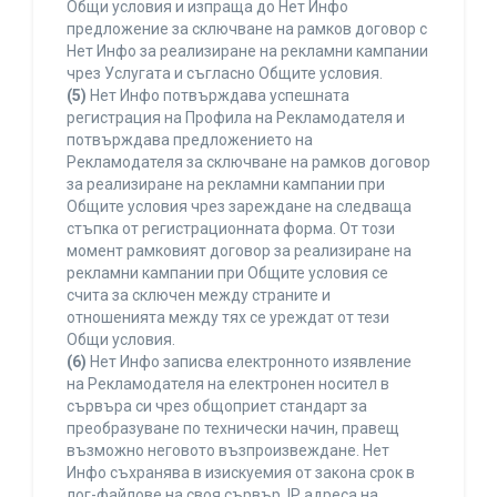
Общи условия и изпраща до Нет Инфо
предложение за сключване на рамков договор с
Нет Инфо за реализиране на рекламни кампании
чрез Услугата и съгласно Общите условия.
(5)
Нет Инфо потвърждава успешната
регистрация на Профила на Рекламодателя и
потвърждава предложението на
Рекламодателя за сключване на рамков договор
за реализиране на рекламни кампании при
Общите условия чрез зареждане на следваща
стъпка от регистрационната форма. От този
момент рамковият договор за реализиране на
рекламни кампании при Общите условия се
счита за сключен между страните и
отношенията между тях се уреждат от тези
Общи условия.
(6)
Нет Инфо записва електронното изявление
на Рекламодателя на електронен носител в
сървъра си чрез общоприет стандарт за
преобразуване по технически начин, правещ
възможно неговото възпроизвеждане. Нет
Инфо съхранява в изискуемия от закона срок в
лог-файлове на своя сървър, IP адреса на