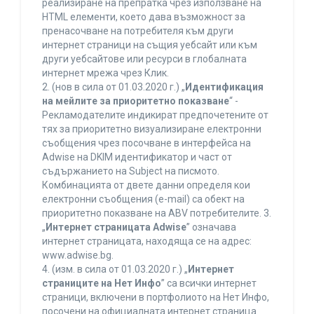
реализиране на препратка чрез използване на
HTML елементи, което дава възможност за
пренасочване на потребителя към други
интернет страници на същия уебсайт или към
други уебсайтове или ресурси в глобалната
интернет мрежа чрез Клик.
2. (нов в сила от 01.03.2020 г.) „
Идентификация
на мейлите за приоритетно показване
“ -
Рекламодателите индикират предпочетените от
тях за приоритетно визуализиране електронни
съобщения чрез посочване в интерфейса на
Adwise на DKIM идентификатор и част от
съдържанието на Subject на писмото.
Комбинацията от двете данни определя кои
електронни съобщения (e-mail) са обект на
приоритетно показване на ABV потребителите. 3.
„
Интернет страницата Adwise
” означава
интернет страницата, находяща се на адрес:
www.adwise.bg.
4. (изм. в сила от 01.03.2020 г.) „
Интернет
страниците на Нет Инфо
” са всички интернет
страници, включени в портфолиото на Нет Инфо,
посочени на официалната интернет страница