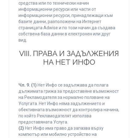
средства или по технически начин
информационни ресурси или части от
информационни ресурси, принадлежащи към
базите данни, разположени на Интернет
страницата Adwise и по този начин да създава
собствена база данни в електронен или друг
вид.
VIII. ПРАВА И ЗАДЪЛЖЕНИЯ
НА НЕТ ИНФО
Чл. 9.
(1)
Нет Инфо се задължава да полага
дължимата грижа за предоставяне възможност
на Рекламодателя за нормално ползване на
Услугата. Нет Инфо няма задължението и
обективната възможност да контролира начина,
по който Рекламодателят използва
предоставяната Услуга.
(2)
Нет Инфо има право да запазва върху
компютър или мобилно устройство на