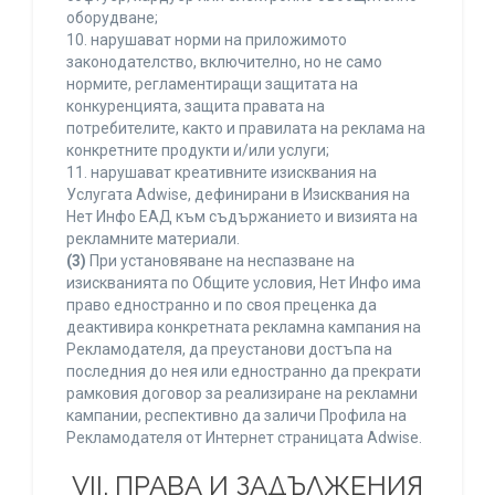
оборудване;
10. нарушават норми на приложимото
законодателство, включително, но не само
нормите, регламентиращи защитата на
конкуренцията, защита правата на
потребителите, както и правилата на реклама на
конкретните продукти и/или услуги;
11. нарушават креативните изисквания на
Услугата Adwise, дефинирани в Изисквания на
Нет Инфо ЕАД към съдържанието и визията на
рекламните материали.
(3)
При установяване на неспазване на
изискванията по Общите условия, Нет Инфо има
право едностранно и по своя преценка да
деактивира конкретната рекламна кампания на
Рекламодателя, да преустанови достъпа на
последния до нея или едностранно да прекрати
рамковия договор за реализиране на рекламни
кампании, респективно да заличи Профила на
Рекламодателя от Интернет страницата Adwise.
VII. ПРАВА И ЗАДЪЛЖЕНИЯ