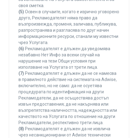
своя сметка.
(5)
Освен в случаите, когато е изрично уговорено
друго, Рекламодателят няма право да
възпроизвежда, променя, заличава, публикува,
разпространява и разгласява по друг начин
информационните ресурси, станали му известни
чрез Услугата.
(6)
Рекламодателят е длъжен да уведомява
незабавно Нет Инфо за всеки случай на
нарушение на тези Общи условия при
използване на Услугата от трети лица.
(7)
Рекламодателят е длъжен да не се намесва
в правилното действие на системата на Adwise,
включително, но не само: да не осуетява
процедурата по идентификация на други
Рекламодатели; да не осъществява достъп
извън предоставения; да не накърнява или
възпрепятства наличността, надеждността или
качеството на Услугата по отношение на други
Рекламодатели, респективно трети лица.
(8)
Рекламодателят е длъжен да не извлича
чрез несанкционирани от Adwise технически