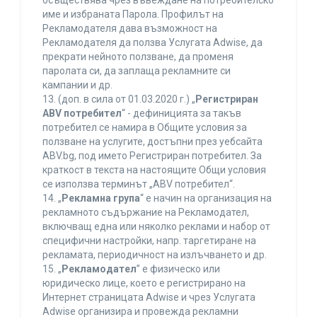
осъществява чрез въвеждане на потребителско
име и избраната Парола. Профилът на
Рекламодателя дава възможност на
Рекламодателя да ползва Услугата Adwise, да
прекрати нейното ползване, да променя
паролата си, да заплаща рекламните си
кампании и др.
13. (доп. в сила от 01.03.2020 г.) „
Регистриран
ABV потребител
“ - дефиницията за такъв
потребител се намира в Общите условия за
ползване на услугите, достъпни през уебсайта
ABV.bg, под името Регистриран потребител. За
краткост в текста на настоящите Общи условия
се използва терминът „ABV потребител“.
14. „
Рекламна група
“ е начин на организация на
рекламното съдържание на Рекламодател,
включващ една или няколко реклами и набор от
специфични настройки, напр. таргетиране на
рекламата, периодичност на излъчването и др.
15. „
Рекламодател
” е физическо или
юридическо лице, което е регистрирано на
Интернет страницата Adwise и чрез Услугата
Adwise организира и провежда рекламни