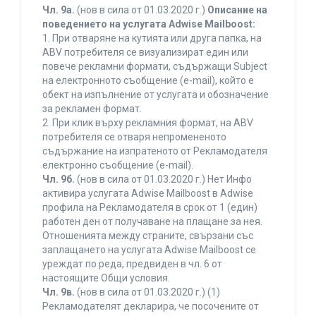
Чл. 9а.
(нов в сила от 01.03.2020 г.)
Описание на
поведението на услугата Adwise Mailboost:
1. При отваряне на кутията или друга папка, на
ABV потребителя се визуализират един или
повече рекламни формати, съдържащи Subject
на електронното съобщение (e-mail), който е
обект на изпълнение от услугата и обозначение
за рекламен формат.
2. При клик върху рекламния формат, на ABV
потребителя се отваря непромененото
съдържание на изпратеното от Рекламодателя
електронно съобщение (e-mail).
Чл. 9б.
(нов в сила от 01.03.2020 г.) Нет Инфо
активира услугата Adwise Mailboost в Adwise
профила на Рекламодателя в срок от 1 (един)
работен ден от получаване на плащане за нея.
Отношенията между страните, свързани със
заплащането на услугата Adwise Mailboost се
уреждат по реда, предвиден в чл. 6 от
настоящите Общи условия.
Чл. 9в.
(нов в сила от 01.03.2020 г.) (1)
Рекламодателят декларира, че посочените от