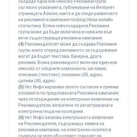
създаде една или няколко Рекламни групи
съгласно указанията, публикувани на Интернет
страницата Adwise, както и да следи развитието
на рекламната кампания посредством онлайн
статистика. Всяка новосъздадена Рекламна
група може да бъде включена в нова или във
вече съществуваща рекламна кампания.
(4)
Рекламодателят може да създава Рекламни
групи, които според рекламното си съдържание
могат да бъдат текстова, банерна, друга
реклама. Всяка разновидност включва един или
няколко от следните компоненти: заглавие,
описание (текстово), показван URL адрес,
целеви URL адрес.
(5)
Нет Инфо изразява своето съгласие и приема
условията по предложената Рекламна кампания
чрез потвърждение на електронно изявление на
Рекламодателя, изпратено по регистрираната
електронна поща на последния.
(6)
Нет Инфо записва електронното изявление
на Рекламодателя, съдържащо заявка за
рекламна кампания, на електронен носител в
сървъра си чрез общоприет стандарт за