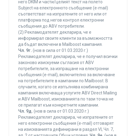
него DKIM и части/целият текст на полето
Subject на електронното съобщение (e-mail)
съответстват на изпратените от него или от
платформа под негов контрол електронни
съобщения до ABV потребители.
(2) Рекламодателят декларира, че е
информирал своите клиенти за възможността
да бъдат включени в Mailboost кампания.
Чл. 9г.
(нов в сила от 01.03.2020 г.)
Рекламодателят декларира, че е получил всички
законово изискуеми съгласия от ABV
потребителите, за изпращане на електронни
съобщения (e-mail), включително за включване
на потребителите в кампании по Mailboost. В
случаите, когато се изпълнява комбинирана
кампания включваща услугите ABV Direct Mailing
и ABV Mailboost, изискванията по тази точка не
се прилагат към конкретните кампании.
Чл. 9д.
(нов в сила от 01.03.2020 г.)
Рекламодателят декларира, че изпратените от
него електронни съобщения (e-mail) отговарят
на изискванията дефинирани в раздел VI, Чл. 7,
ал. 2 от настоящите Общи условия.
Чл. 9е.
(нов в