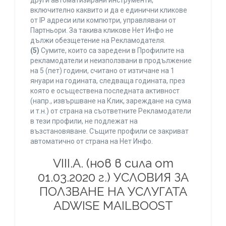
други автоматизирани инструменти,
включително каквито и да е единични кликове
от IP адреси или компютри, управлявани от
Партньори. За такива кликове Нет Инфо не
дължи обезщетение на Рекламодателя.
(5)
Сумите, които са заредени в Профилите на
рекламодатели и неизползвани в продължение
на 5 (пет) години, считано от изтичане на 1
януари на годината, следваща годината, през
която е осъществена последната активност
(напр., извършване на Клик, зареждане на сума
и т.н.) от страна на съответните Рекламодатели
в тези профили, не подлежат на
възстановяване. Същите профили се закриват
автоматично от страна на Нет Инфо.
VIII.A. (нов в сила от
01.03.2020 г.) УСЛОВИЯ ЗА
ПОЛЗВАНЕ НА УСЛУГАТА
ADWISE MAILBOOST