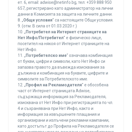
ет. 6, еmail: adwise@netinfo.bg, тел: +359 888 950
657, регистрирано като администратор на лични
данни в Комисията за защита на личните данни.
8. „
Общи условия
” са настоящите Общи условия.
9. (отм. В сила от 01.03.2020 г.)
10. „
Потребител на Интернет страниците на
Нет Инфо/Потребител
” е физическо лице,
посетител на някоя от Интернет страниците на
Нет Инфо.
11. „
Потребителско име
“ означава комбинация
от букви, цифри и символи, като Нет Инфо си
запазва правото да въвежда изисквания за
дължина и комбинация на буквите, цифрите и
символите за Потребителското име.
12. „
Профил на Рекламодателя
” е обособена
част от Интернет страницата Adwise,
съдържаща информация за Рекламодателя,
изисквана от Нет Инфо при регистрацията по чл.
4 и съхранявана при Нет Инфо, както и
информация за извършените плащания и
организирани и излъчени рекламни кампании,
като достъпът до Профила на Рекламодателя се