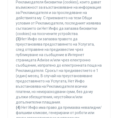
Рекламодателя бисквитки (cookies), които дават
възможност за възстановяване на информация
за Рекламодателя и за проследяване на
действията му. С приемането на тези Общи
условия от Рекламодателя, последният изявява
съгласието си Нет Инфо да запазва бисквитки
(cookies) на посочените устройства.
(3)
Нет Инфо си запазва правото да
преустановява предоставянето на Услугата,
след отправяне на предизвестие чрез
публикуване на съобщение в Интернет
страницата Adwise и/или чрез електронно
съобщение, изпратено до електронната поща на
Рекламодателя. Срокът на предизвестието е 1
(един) месец. В случай на преустановяване
предоставянето на Услугата, Нет Инфо
възстановява на Рекламодателя всички
платени, но неизразходвани суми, без да му
дължи обезщетения, неустойки и/или
допълнителни плащания.
(4)
Нет Инфо има право да премахва невалидни/
фалшиви кликове, генерирани от роботи или