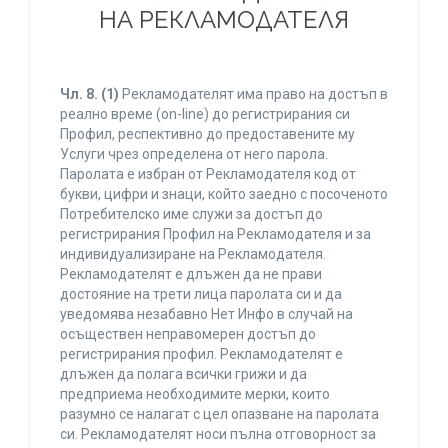
НА РЕКЛАМОДАТЕЛЯ
Чл. 8.
(1)
Рекламодателят има право на достъп в
реално време (on-line) до регистрирания си
Профил, респективно до предоставените му
Услуги чрез определена от него парола.
Паролата е избран от Рекламодателя код от
букви, цифри и знаци, който заедно с посоченото
Потребителско име служи за достъп до
регистрирания Профил на Рекламодателя и за
индивидуализиране на Рекламодателя.
Рекламодателят е длъжен да не прави
достояние на трети лица паролата си и да
уведомява незабавно Нет Инфо в случай на
осъществен неправомерен достъп до
регистрирания профил. Рекламодателят е
длъжен да полага всички грижи и да
предприема необходимите мерки, които
разумно се налагат с цел опазване на паролата
си. Рекламодателят носи пълна отговорност за