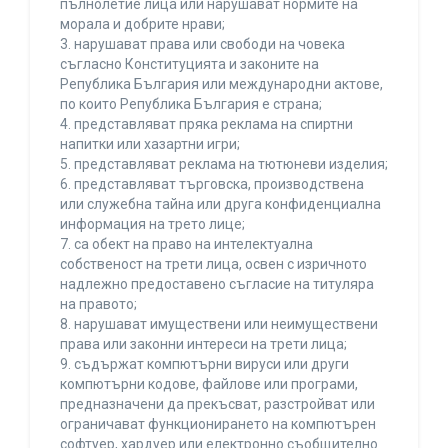
пълнолетие лица или нарушават нормите на
морала и добрите нрави;
3. нарушават права или свободи на човека
съгласно Конституцията и законите на
Република България или международни актове,
по които Република България е страна;
4. представляват пряка реклама на спиртни
напитки или хазартни игри;
5. представляват реклама на тютюневи изделия;
6. представляват търговска, производствена
или служебна тайна или друга конфиденциална
информация на трето лице;
7. са обект на право на интелектуална
собственост на трети лица, освен с изричното
надлежно предоставено съгласие на титуляра
на правото;
8. нарушават имуществени или неимуществени
права или законни интереси на трети лица;
9. съдържат компютърни вируси или други
компютърни кодове, файлове или програми,
предназначени да прекъсват, разстройват или
ограничават функционирането на компютърен
софтуер, хардуер или електронно съобщително