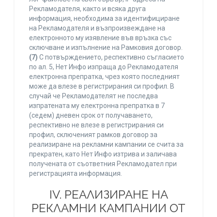
Рекламодателя, както и всяка друга
информация, необходима за идентифициране
на Рекламодателя и възпроизвеждане на
електронното му изявление във връзка със
сключване и изпълнение на Рамковия договор.
(7)
С потвърждението, респективно съгласието
по ал. 5, Нет Инфо изпраща до Рекламодателя
електронна препратка, чрез която последният
може да влезе в регистрирания си профил. В
случай че Рекламодателят не последва
изпратената му електронна препратка в 7
(седем) дневен срок от получаването,
респективно не влезе в регистрирания си
профил, сключеният рамков договор за
реализиране на рекламни кампании се счита за
прекратен, като Нет Инфо изтрива и заличава
получената от съответния Рекламодател при
регистрацията информация.
IV. РЕАЛИЗИРАНЕ НА
РЕКЛАМНИ КАМПАНИИ ОТ