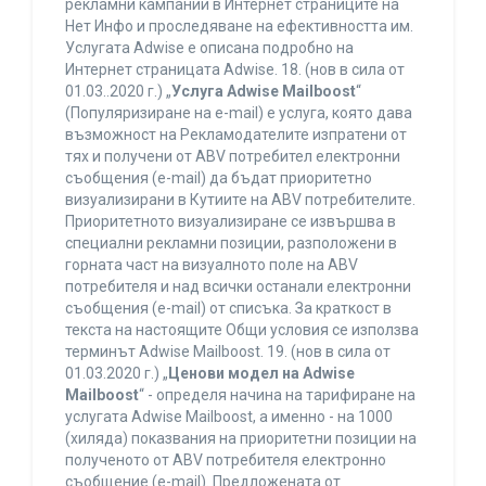
рекламни кампании в Интернет страниците на
Нет Инфо и проследяване на ефективността им.
Услугата Adwise е описана подробно на
Интернет страницата Adwise. 18. (нов в сила от
01.03..2020 г.) „
Услуга Adwise Mailboost
“
(Популяризиране на e-mail) е услуга, която дава
възможност на Рекламодателите изпратени от
тях и получени от ABV потребител електронни
съобщения (e-mail) да бъдат приоритетно
визуализирани в Кутиите на ABV потребителите.
Приоритетното визуализиране се извършва в
специални рекламни позиции, разположени в
горната част на визуалното поле на ABV
потребителя и над всички останали електронни
съобщения (e-mail) от списъка. За краткост в
текста на настоящите Общи условия се използва
терминът Adwise Mailboost. 19. (нов в сила от
01.03.2020 г.) „
Ценови модел на Adwise
Mailboost
“ - определя начина на тарифиране на
услугата Adwise Mailboost, а именно - на 1000
(хиляда) показвания на приоритетни позиции на
полученото от ABV потребителя електронно
съобщение (e-mail). Предложената от