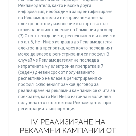
Рекламодателя, както и всяка друга
информация, необходима за идентифициране
на Рекламодателя и възпроизвеждане на
електронното му изявление във връзка със
сключване и изпълнение на Рамковия договор.
(7)
С потвърждението, респективно съгласието
по ал. 5, Нет Инфо изпраща до Рекламодателя
електронна препратка, чрез която последният
може да влезе в регистрирания си профил. В
случай че Рекламодателят не последва
изпратената му електронна препратка в 7
(седем) дневен срок от получаването,
респективно не влезе в регистрирания си
профил, сключеният рамков договор за
реализиране на рекламни кампании се счита за
прекратен, като Нет Инфо изтрива и заличава
получената от съответния Рекламодател при
регистрацията информация.
IV. РЕАЛИЗИРАНЕ НА
РЕКЛАМНИ КАМПАНИИ ОТ