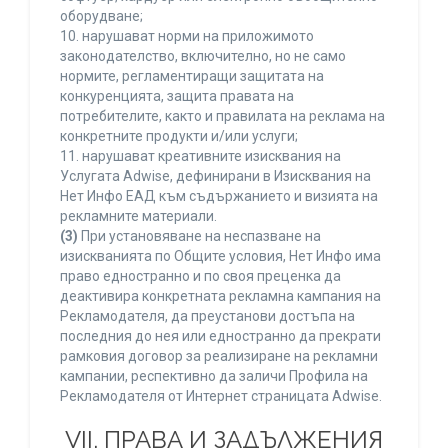
оборудване;
10. нарушават норми на приложимото
законодателство, включително, но не само
нормите, регламентиращи защитата на
конкуренцията, защита правата на
потребителите, както и правилата на реклама на
конкретните продукти и/или услуги;
11. нарушават креативните изисквания на
Услугата Adwise, дефинирани в Изисквания на
Нет Инфо ЕАД към съдържанието и визията на
рекламните материали.
(3)
При установяване на неспазване на
изискванията по Общите условия, Нет Инфо има
право едностранно и по своя преценка да
деактивира конкретната рекламна кампания на
Рекламодателя, да преустанови достъпа на
последния до нея или едностранно да прекрати
рамковия договор за реализиране на рекламни
кампании, респективно да заличи Профила на
Рекламодателя от Интернет страницата Adwise.
VII. ПРАВА И ЗАДЪЛЖЕНИЯ