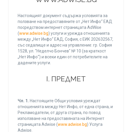
Настоящият документ съдържа условията за
ползване на предоставяните от „Нет Инфо“ ЕАД
посредством интернет страницата AdWise
(
www.adwise.bg
) услуги и урежда отношенията
между „Нет Инфо“ ЕАД, София, с ЕИК 202632567,
със седалище и адрес на управление: гр. София
1528, ул. "Неделчо Бончев" № 10 (за краткост
„Нет Инфо“) и всеки един от потребителите на
дадените услуги.
І. ПРЕДМЕТ
Чл. 1.
Настоящите Общи условия уреждат
отношенията между Нет Инфо, от една страна, и
Рекламодатели, от друга страна, по повод
използване на предоставяната на Интернет
страницата Adwise (
www.adwise.bg
) Услуга
Adwise.