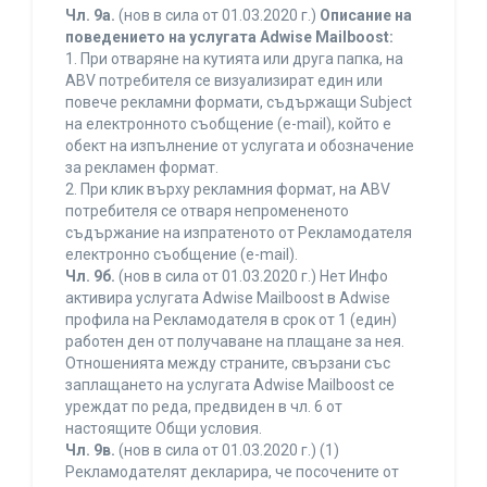
Чл. 9а.
(нов в сила от 01.03.2020 г.)
Описание на
поведението на услугата Adwise Mailboost:
1. При отваряне на кутията или друга папка, на
ABV потребителя се визуализират един или
повече рекламни формати, съдържащи Subject
на електронното съобщение (e-mail), който е
обект на изпълнение от услугата и обозначение
за рекламен формат.
2. При клик върху рекламния формат, на ABV
потребителя се отваря непромененото
съдържание на изпратеното от Рекламодателя
електронно съобщение (e-mail).
Чл. 9б.
(нов в сила от 01.03.2020 г.) Нет Инфо
активира услугата Adwise Mailboost в Adwise
профила на Рекламодателя в срок от 1 (един)
работен ден от получаване на плащане за нея.
Отношенията между страните, свързани със
заплащането на услугата Adwise Mailboost се
уреждат по реда, предвиден в чл. 6 от
настоящите Общи условия.
Чл. 9в.
(нов в сила от 01.03.2020 г.) (1)
Рекламодателят декларира, че посочените от