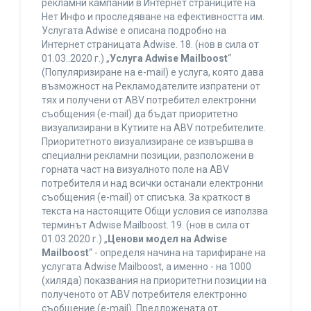
рекламни кампании в Интернет страниците на
Нет Инфо и проследяване на ефективността им.
Услугата Adwise е описана подробно на
Интернет страницата Adwise. 18. (нов в сила от
01.03..2020 г.) „
Услуга Adwise Mailboost
“
(Популяризиране на e-mail) е услуга, която дава
възможност на Рекламодателите изпратени от
тях и получени от ABV потребител електронни
съобщения (e-mail) да бъдат приоритетно
визуализирани в Кутиите на ABV потребителите.
Приоритетното визуализиране се извършва в
специални рекламни позиции, разположени в
горната част на визуалното поле на ABV
потребителя и над всички останали електронни
съобщения (e-mail) от списъка. За краткост в
текста на настоящите Общи условия се използва
терминът Adwise Mailboost. 19. (нов в сила от
01.03.2020 г.) „
Ценови модел на Adwise
Mailboost
“ - определя начина на тарифиране на
услугата Adwise Mailboost, а именно - на 1000
(хиляда) показвания на приоритетни позиции на
полученото от ABV потребителя електронно
съобщение (e-mail). Предложената от