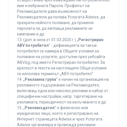
осъществява чрез въвеждане на потребителско
име и избраната Парола. Профилът на
Рекламодателя дава възможност на
Рекламодателя да ползва Услугата Adwise, да
прекрати нейното ползване, да променя
паролата си, да заплаща рекламните си
кампании и др.
13. (доп. в сила от 01.03.2020 г.) „
Регистриран
ABV потребител
“ - дефиницията за такъв
потребител се намира в Общите условия за
ползване на услугите, достъпни през уебсайта
ABV.bg, под името Регистриран потребител. За
краткост в текста на настоящите Общи условия
се използва терминът „ABV потребител“.
14. „
Рекламна група
“ е начин на организация на
рекламното съдържание на Рекламодател,
включващ една или няколко реклами и набор от
специфични настройки, напр. таргетиране на
рекламата, периодичност на излъчването и др.
15. „
Рекламодател
” е физическо или
юридическо лице, което е регистрирано на
Интернет страницата Adwise и чрез Услугата
Adwise организира и провежда рекламни