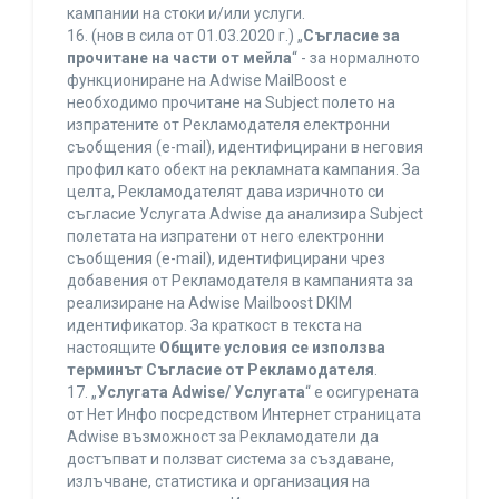
кампании на стоки и/или услуги.
16. (нов в сила от 01.03.2020 г.) „
Съгласие за
прочитане на части от мейла
“ - за нормалното
функциониране на Adwise MailBoost е
необходимо прочитане на Subject полето на
изпратените от Рекламодателя електронни
съобщения (e-mail), идентифицирани в неговия
профил като обект на рекламната кампания. За
целта, Рекламодателят дава изричното си
съгласие Услугата Adwise да анализира Subject
полетата на изпратени от него електронни
съобщения (e-mail), идентифицирани чрез
добавения от Рекламодателя в кампанията за
реализиране на Adwise Mailboost DKIM
идентификатор. За краткост в текста на
настоящите
Общите условия се използва
терминът Съгласие от Рекламодателя
.
17. „
Услугата Adwise/ Услугата
“ е осигурената
от Нет Инфо посредством Интернет страницата
Adwise възможност за Рекламодатели да
достъпват и ползват система за създаване,
излъчване, статистика и организация на