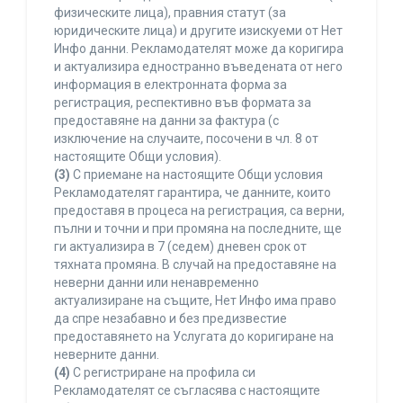
физическите лица), правния статут (за
юридическите лица) и другите изискуеми от Нет
Инфо данни. Рекламодателят може да коригира
и актуализира едностранно въведената от него
информация в електронната форма за
регистрация, респективно във формата за
предоставяне на данни за фактура (с
изключение на случаите, посочени в чл. 8 от
настоящите Общи условия).
(3)
С приемане на настоящите Общи условия
Рекламодателят гарантира, че данните, които
предоставя в процеса на регистрация, са верни,
пълни и точни и при промяна на последните, ще
ги актуализира в 7 (седем) дневен срок от
тяхната промяна. В случай на предоставяне на
неверни данни или ненавременно
актуализиране на същите, Нет Инфо има право
да спре незабавно и без предизвестие
предоставянето на Услугата до коригиране на
неверните данни.
(4)
С регистриране на профила си
Рекламодателят се съгласява с настоящите