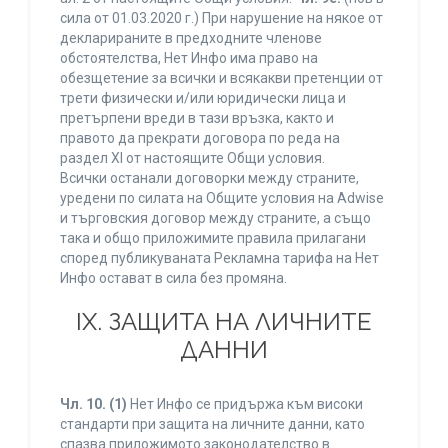
сила от 01.03.2020 г.) При нарушение на някое от
декларираните в предходните членове
обстоятелства, Нет Инфо има право на
обезщетение за всички и всякакви претенции от
трети физически и/или юридически лица и
претърпени вреди в тази връзка, както и
правото да прекрати договора по реда на
раздел XI от настоящите Общи условия.
Всички останали договорки между страните,
уредени по силата на Общите условия на Adwise
и търговския договор между страните, а също
така и общо приложимите правила прилагани
според публикуваната Рекламна тарифа на Нет
Инфо остават в сила без промяна.
IХ. ЗАЩИТА НА ЛИЧНИТЕ
ДАННИ
Чл. 10.
(1)
Нет Инфо се придържа към високи
стандарти при защита на личните данни, като
спазва приложимото законодателство в