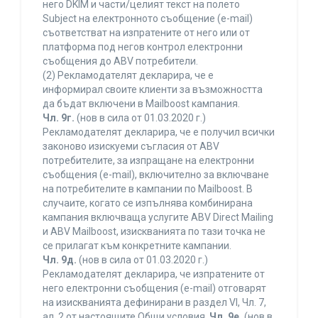
него DKIM и части/целият текст на полето
Subject на електронното съобщение (e-mail)
съответстват на изпратените от него или от
платформа под негов контрол електронни
съобщения до ABV потребители.
(2) Рекламодателят декларира, че е
информирал своите клиенти за възможността
да бъдат включени в Mailboost кампания.
Чл. 9г.
(нов в сила от 01.03.2020 г.)
Рекламодателят декларира, че е получил всички
законово изискуеми съгласия от ABV
потребителите, за изпращане на електронни
съобщения (e-mail), включително за включване
на потребителите в кампании по Mailboost. В
случаите, когато се изпълнява комбинирана
кампания включваща услугите ABV Direct Mailing
и ABV Mailboost, изискванията по тази точка не
се прилагат към конкретните кампании.
Чл. 9д.
(нов в сила от 01.03.2020 г.)
Рекламодателят декларира, че изпратените от
него електронни съобщения (e-mail) отговарят
на изискванията дефинирани в раздел VI, Чл. 7,
ал. 2 от настоящите Общи условия.
Чл. 9е.
(нов в