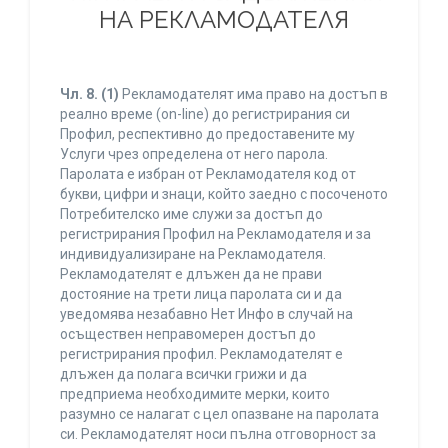
НА РЕКЛАМОДАТЕЛЯ
Чл. 8.
(1)
Рекламодателят има право на достъп в
реално време (on-line) до регистрирания си
Профил, респективно до предоставените му
Услуги чрез определена от него парола.
Паролата е избран от Рекламодателя код от
букви, цифри и знаци, който заедно с посоченото
Потребителско име служи за достъп до
регистрирания Профил на Рекламодателя и за
индивидуализиране на Рекламодателя.
Рекламодателят е длъжен да не прави
достояние на трети лица паролата си и да
уведомява незабавно Нет Инфо в случай на
осъществен неправомерен достъп до
регистрирания профил. Рекламодателят е
длъжен да полага всички грижи и да
предприема необходимите мерки, които
разумно се налагат с цел опазване на паролата
си. Рекламодателят носи пълна отговорност за