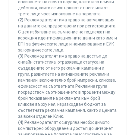
опазването на своята парола, както и за всички
действия, които се извършват от него или от
трето лице чрез използване на паролата.
(2)
Рекламодателят има право на актуализация
на данните си, предоставени при регистрацията.
С цел избягване на съмнение не подлежат на
корекция идентификационните данни като име и
ЕГН за физическите лица и наименование и ЕИК
за юридическите лица.
(3)
Рекламодателят има право на достъп до
онлайн статистика, отразяваща статуса на
създадените от него рекламни кампании и
групи, развитието на активираните рекламни
кампании, включително брой импресии, кликове,
ефикасност на съответната Рекламна група
посредством съотношението в проценти между
брой показвания на рекламата към брой
кликове върху нея, изразходван бюджет за
съответната рекламна кампания, както и цената
за всеки отделен Клик.
(4)
Рекламодателят осигурява необходимото
компютърно оборудване и достъп до интернет
за използване на Услугата самостоятелно и за