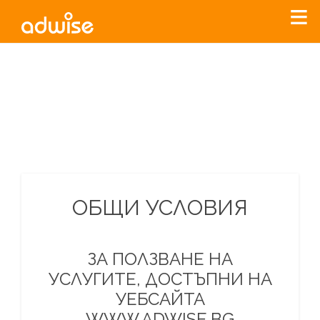
Уважаеми рекламодатели, с настоящото съобщение
бихме искали да Ви уведомим, че „Нет Инфо“ ЕАД (
„Нет
Инфо“
)
прекратява услугата Adwise
считано от
01.01.2026
г
.
За повече информация, натиснете
тук.
ОБЩИ УСЛОВИЯ
ЗА ПОЛЗВАНЕ НА
УСЛУГИТЕ, ДОСТЪПНИ НА
УЕБСАЙТА
WWW.ADWISE.BG