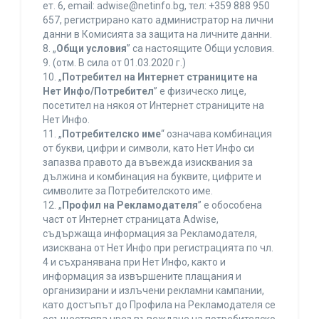
ет. 6, еmail: adwise@netinfo.bg, тел: +359 888 950
657, регистрирано като администратор на лични
данни в Комисията за защита на личните данни.
8. „
Общи условия
” са настоящите Общи условия.
9. (отм. В сила от 01.03.2020 г.)
10. „
Потребител на Интернет страниците на
Нет Инфо/Потребител
” е физическо лице,
посетител на някоя от Интернет страниците на
Нет Инфо.
11. „
Потребителско име
“ означава комбинация
от букви, цифри и символи, като Нет Инфо си
запазва правото да въвежда изисквания за
дължина и комбинация на буквите, цифрите и
символите за Потребителското име.
12. „
Профил на Рекламодателя
” е обособена
част от Интернет страницата Adwise,
съдържаща информация за Рекламодателя,
изисквана от Нет Инфо при регистрацията по чл.
4 и съхранявана при Нет Инфо, както и
информация за извършените плащания и
организирани и излъчени рекламни кампании,
като достъпът до Профила на Рекламодателя се