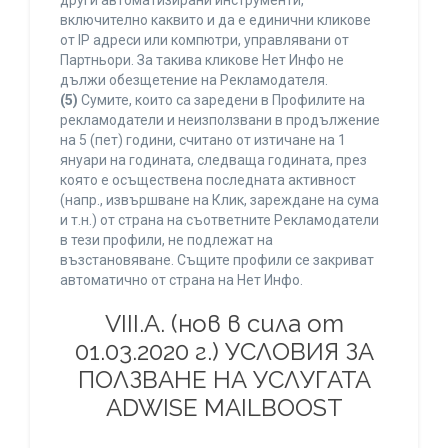
други автоматизирани инструменти,
включително каквито и да е единични кликове
от IP адреси или компютри, управлявани от
Партньори. За такива кликове Нет Инфо не
дължи обезщетение на Рекламодателя.
(5)
Сумите, които са заредени в Профилите на
рекламодатели и неизползвани в продължение
на 5 (пет) години, считано от изтичане на 1
януари на годината, следваща годината, през
която е осъществена последната активност
(напр., извършване на Клик, зареждане на сума
и т.н.) от страна на съответните Рекламодатели
в тези профили, не подлежат на
възстановяване. Същите профили се закриват
автоматично от страна на Нет Инфо.
VIII.A. (нов в сила от
01.03.2020 г.) УСЛОВИЯ ЗА
ПОЛЗВАНЕ НА УСЛУГАТА
ADWISE MAILBOOST