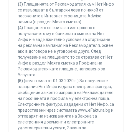
(3)
Плащанията от Рекламодателя към Нет Инфо
се извършват в български лева по някой от
посочените в Интернет страницата Adwise
начини (в раздел Моята сметка).
(4)
Плащането се счита за извършено с
получаването му в банковата сметка на Нет
Инфо и е задължително условие за стартиране
на рекламна кампания на Рекламодателя, освен
ако в договора не е уговорено друго. След
получаване на плащането то се отразява от Нет
Инфо в раздел Моята сметка в Профила на
Рекламодателя като плащане, направено за
Услугата.
(5)
(изм. в сила от 01.03.2020 г.) За получените
плащания Нет Инфо издава електрона фактура,
съобщение за която изпраща на Рекламодателя
на посочената в профила му електронна поща.
Електронните фактури, издадени от Нет Инфо, са
предоставени чрез системата www.eFaktura.bg и
отговарят на изискванията на Закона за
електронния документ и електронните
удостоверителни услуги, Закона за