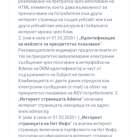
реализиране на препратка чрез използване на
HTML елементи, което дава възможност за
пренасочване на потребителя към други
интернет страници на същия уебсайт или към
други уебсайтове или ресурси в глобалната
интернет мрежа чрез Клик.
2. (нов в сила от 01.03.2020 г.) „
Идентификация
на мейлите за приоритетно показване
“ -
Рекламодателите индикират предпочетените от
тях за приоритетно визуализиране електронни
съобщения чрез посочване в интерфейса на
Adwise на DKIM идентификатор и част от
съдържанието на Subject на писмото.
Комбинацията от двете данни определя кои
електронни съобщения (e-mail) са обект на
приоритетно показване на ABV потребителите. 3.
„
Интернет страницата Adwise
” означава
интернет страницата, находяща се на адрес:
www.adwise.bg.
4. (изм. в сила от 01.03.2020 г.) „
Интернет
страниците на Нет Инфо
” са всички интернет
страници, включени в портфолиото на Нет Инфо,
посочени на официалната интернет страница