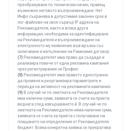
преобразуване по технически начин, правещ
възможно неговото възпроизвеждане. Нет
Инфо съхранява в допустимия законен срок в
лог-файлове на своя сървър IP адреса на
Рекламодателя, както и всяка друга
информация, необходима за идентифициране
на Рекламодателя и възпроизвеждане на
електронното му изявление във връзка със
сключване и изпълнение на Рамковия договор.
(7)
Рекламодателят има право да създаде и
реализира повече от една рекламна кампания
чрез регистрирания си Профил.
(8)
Рекламодателят има правото едностранно
да променя и реорганизира параметрите и
периода на активност на рекламната кампания.
(9)
В случай че по сметката на Рекламодателя
има налични суми, заявката се счита за приета
веднага след извършването й. В случай че по
сметката на Рекламодателя няма налични суми,
заявката се счита за приета с получаване на
плащането на определения от Рекламодателя
бюджет. Всяка конкретна заявка се прекратява