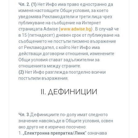
Чл. 2.
(1)
Нет Инфо има право едностранно да
изменя настоящите Общи условия, за което
уведомява Рекламодатели и трети лица чрез
публикуване на съобщение на Интернет
страницата Adwise (
www.adwise.bg
) . В случай че
в 15 (петнадесет) дневен срок от публикуване на
съобщението не постъпи писмено възражение
от Рекламодател, с който Нет Инфо има
действащи договорни отношения, изменените
Общи условия стават задължителни за
отношенията между страните.
(2)
Нет Инфо разглежда поотделно всички
постъпили възражения.
ІІ. ДЕФИНИЦИИ
Чл. 3.
Дефинициите по-долу имат следното
значение навсякъде в Общите условия, освен
ако друго не е изрично посочено:
1. „
Електронна препратка/Линк
” означава