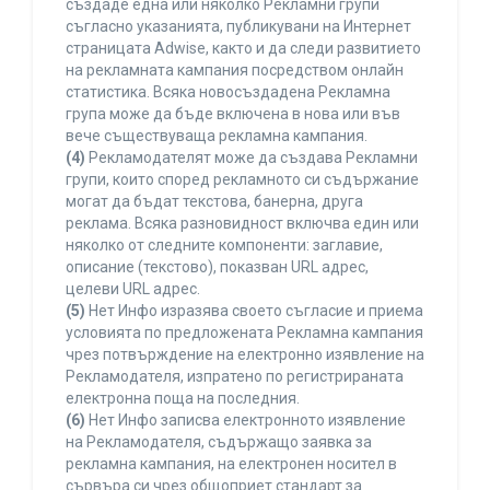
създаде една или няколко Рекламни групи
съгласно указанията, публикувани на Интернет
страницата Adwise, както и да следи развитието
на рекламната кампания посредством онлайн
статистика. Всяка новосъздадена Рекламна
група може да бъде включена в нова или във
вече съществуваща рекламна кампания.
(4)
Рекламодателят може да създава Рекламни
групи, които според рекламното си съдържание
могат да бъдат текстова, банерна, друга
реклама. Всяка разновидност включва един или
няколко от следните компоненти: заглавие,
описание (текстово), показван URL адрес,
целеви URL адрес.
(5)
Нет Инфо изразява своето съгласие и приема
условията по предложената Рекламна кампания
чрез потвърждение на електронно изявление на
Рекламодателя, изпратено по регистрираната
електронна поща на последния.
(6)
Нет Инфо записва електронното изявление
на Рекламодателя, съдържащо заявка за
рекламна кампания, на електронен носител в
сървъра си чрез общоприет стандарт за