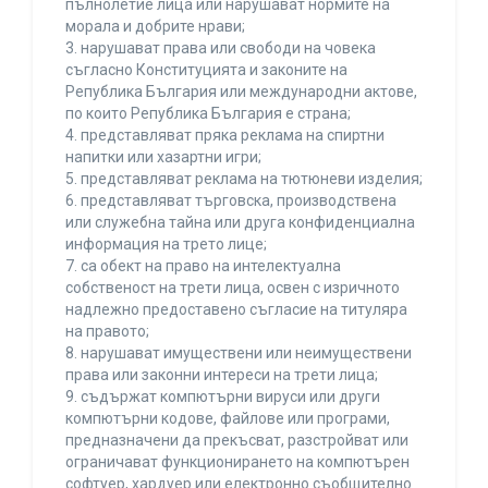
пълнолетие лица или нарушават нормите на
морала и добрите нрави;
3. нарушават права или свободи на човека
съгласно Конституцията и законите на
Република България или международни актове,
по които Република България е страна;
4. представляват пряка реклама на спиртни
напитки или хазартни игри;
5. представляват реклама на тютюневи изделия;
6. представляват търговска, производствена
или служебна тайна или друга конфиденциална
информация на трето лице;
7. са обект на право на интелектуална
собственост на трети лица, освен с изричното
надлежно предоставено съгласие на титуляра
на правото;
8. нарушават имуществени или неимуществени
права или законни интереси на трети лица;
9. съдържат компютърни вируси или други
компютърни кодове, файлове или програми,
предназначени да прекъсват, разстройват или
ограничават функционирането на компютърен
софтуер, хардуер или електронно съобщително