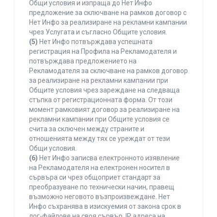
Общи условия и изпраща до Нет Инфо
предложение за сключване на рамков договор с
Нет Инфо за реализиране на рекламни кампании
чрез Услугата и съгласно Общите условия.
(5)
Нет Инфо потвърждава успешната
регистрация на Профила на Рекламодателя и
потвърждава предложението на
Рекламодателя за сключване на рамков договор
за реализиране на рекламни кампании при
Общите условия чрез зареждане на следваща
стъпка от регистрационната форма. От този
момент рамковият договор за реализиране на
рекламни кампании при Общите условия се
счита за сключен между страните и
отношенията между тях се уреждат от тези
Общи условия.
(6)
Нет Инфо записва електронното изявление
на Рекламодателя на електронен носител в
сървъра си чрез общоприет стандарт за
преобразуване по технически начин, правещ
възможно неговото възпроизвеждане. Нет
Инфо съхранява в изискуемия от закона срок в
лог-файлове на своя сървър, IP адреса на