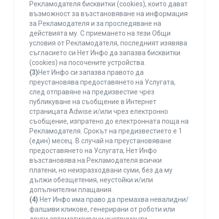
Рекламодателя бисквитки (cookies), които дават
възможност за възстановяване на информация
за Рекламодателя и за проследяване на
действията му. С приемането на тези Общи
условия от Рекламодателя, последният изявява
съгласието си Нет Инфо да запазва бисквитки
(cookies) на посочените устройства.
(3)
Нет Инфо си запазва правото да
преустановява предоставянето на Услугата,
след отправяне на предизвестие чрез
публикуване на съобщение в Интернет
страницата Adwise и/или чрез електронно
съобщение, изпратено до електронната поща на
Рекламодателя. Срокът на предизвестието е 1
(един) месец. В случай на преустановяване
предоставянето на Услугата, Нет Инфо
възстановява на Рекламодателя всички
платени, но неизразходвани суми, без да му
дължи обезщетения, неустойки и/или
допълнителни плащания.
(4)
Нет Инфо има право да премахва невалидни/
фалшиви кликове, генерирани от роботи или