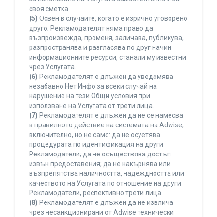
своя сметка.
(5)
Освен в случаите, когато е изрично уговорено
друго, Рекламодателят няма право да
възпроизвежда, променя, заличава, публикува,
разпространява и разгласява по друг начин
информационните ресурси, станали му известни
чрез Услугата.
(6)
Рекламодателят е длъжен да уведомява
незабавно Нет Инфо за всеки случай на
нарушение на тези Общи условия при
използване на Услугата от трети лица.
(7)
Рекламодателят е длъжен да не се намесва
в правилното действие на системата на Adwise,
включително, но не само: да не осуетява
процедурата по идентификация на други
Рекламодатели; да не осъществява достъп
извън предоставения; да не накърнява или
възпрепятства наличността, надеждността или
качеството на Услугата по отношение на други
Рекламодатели, респективно трети лица.
(8)
Рекламодателят е длъжен да не извлича
чрез несанкционирани от Adwise технически