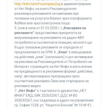
http://info.netinfocompany.bg
и администрирани
от Нет Инфо, на които Рекламодателят
реализира рекламните си кампании при
ползване на услугата Adwise чрез платформата
AdWise или чрез електронна поща.
5. (нов в сила от 01.03.2020 г.) „
Класиране на
рекламите
“ представлява приоритета за
визуализиране на рекламите на даден ABV
потребител и съответната позиция, на която ще
бъдат показани рекламите се определя от
предложението за CPM. 6. „
Клик
” е извършване
на действие „клик“ (натискане) с цел активиране
на реклама на Рекламодателя от Потребител на
Интернет страниците на Нет Инфо и изпълнение
на предвиденото в рекламния формат действие,
напр. автоматизирано препращане през
съответния рекламен Линк или стартиране на
рекламно видео.
7. „
Нет Инфо
” е търговското дружество „НЕТ
ИНФО” ЕАД, ЕИК 202632567, ДДС № BG
202632567, със седалище и адрес на управление
гр. София 1528, ул. ”Неделчо Бончев” № 10 № 41,