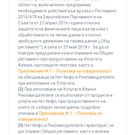
областта, включително предприема
необходимите действия във връзка с Регламент
2016/679 на Европейския Парламент и на
Съвета от 27 април 2016 година относно
защитата на физическите лица във връзка с
обработването на лични данни и относно
свободното движение на такива данни („Общ
регламент“), в сила от 25 май 2018 г.. За да се
осигури придържане към и спазване на Общия
регламент при предоставяне на Услугата
Adwise, настоящите текстове, както и
Приложение № 1 – Политика за поверителност
са обвързващи за Нет Инфо и Рекламодателите
при използване на Услугата.
(2)
При използване на Услугата Adwise
Рекламодателите се възползват от продукти и
услуги на Нет Инфо, при предоставянето на
които се събират лични данни, подробно
описани в
Приложение № 1 – Политика за
поверителност
.
(3)
Нет Инфо и Рекламодателите гарантират, че
ще спазват Общия регламент, както и всички