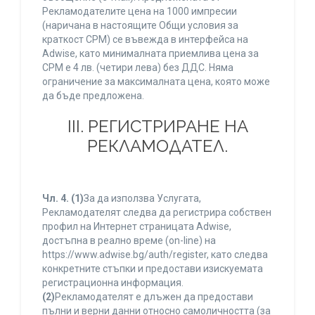
Рекламодателите цена на 1000 импресии
(наричана в настоящите Общи условия за
краткост CPM) се въвежда в интерфейса на
Adwise, като минималната приемлива цена за
CPM е 4 лв. (четири лева) без ДДС. Няма
ограничение за максималната цена, която може
да бъде предложена.
ІІІ. РЕГИСТРИРАНЕ НА
РЕКЛАМОДАТЕЛ.
Чл. 4.
(1)
За да използва Услугата,
Рекламодателят следва да регистрира собствен
профил на Интернет страницата Adwise,
достъпна в реално време (on-line) на
https://www.adwise.bg/auth/register, като следва
конкретните стъпки и предостави изискуемата
регистрационна информация.
(2)
Рекламодателят е длъжен да предостави
пълни и верни данни относно самоличността (за