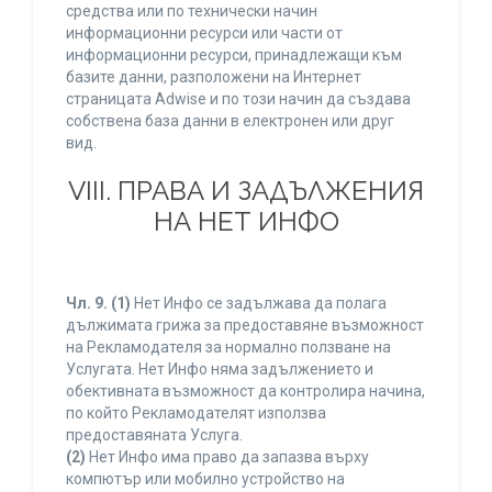
средства или по технически начин
информационни ресурси или части от
информационни ресурси, принадлежащи към
базите данни, разположени на Интернет
страницата Adwise и по този начин да създава
собствена база данни в електронен или друг
вид.
VIII. ПРАВА И ЗАДЪЛЖЕНИЯ
НА НЕТ ИНФО
Чл. 9.
(1)
Нет Инфо се задължава да полага
дължимата грижа за предоставяне възможност
на Рекламодателя за нормално ползване на
Услугата. Нет Инфо няма задължението и
обективната възможност да контролира начина,
по който Рекламодателят използва
предоставяната Услуга.
(2)
Нет Инфо има право да запазва върху
компютър или мобилно устройство на