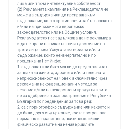
лица или тяхна интелектуална собственост.
(2)
Рекламната кампания на Рекламодателя не
може да съдържа или да препраща към
съдържание, което противоречи на българското
и/или на приложимото европейско
законодателство или на Общите условия.
Рекламодателят се задължава да не рекламира
и да не прави по никакъв начин достояние на
трети лица чрез Услугата материали и/или
съдържание, които неизчерпателно и по
преценка на Нет Инфо:
1. съдържат или биха могли да представляват
заплаха за живота, здравето и/или телесната
неприкосновеност на човек, включително чрез
реклама на неконвенционални методи за
лечение и/или на лекарствени продукти, които
не са одобрени за разпространение в Република
България по предвидения за това ред;
2. са с порнографско съдържание или каквото и
да било друго съдържание, което застрашава
нормалното нравствено, психическо и/или
физическо развитие на ненавършилите