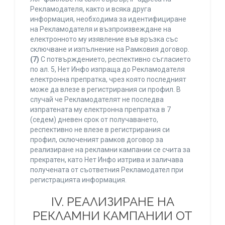
Рекламодателя, както и всяка друга
информация, необходима за идентифициране
на Рекламодателя и възпроизвеждане на
електронното му изявление във връзка със
сключване и изпълнение на Рамковия договор.
(7)
С потвърждението, респективно съгласието
по ал. 5, Нет Инфо изпраща до Рекламодателя
електронна препратка, чрез която последният
може да влезе в регистрирания си профил. В
случай че Рекламодателят не последва
изпратената му електронна препратка в 7
(седем) дневен срок от получаването,
респективно не влезе в регистрирания си
профил, сключеният рамков договор за
реализиране на рекламни кампании се счита за
прекратен, като Нет Инфо изтрива и заличава
получената от съответния Рекламодател при
регистрацията информация.
IV. РЕАЛИЗИРАНЕ НА
РЕКЛАМНИ КАМПАНИИ ОТ