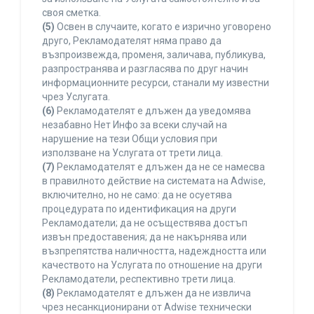
своя сметка.
(5)
Освен в случаите, когато е изрично уговорено
друго, Рекламодателят няма право да
възпроизвежда, променя, заличава, публикува,
разпространява и разгласява по друг начин
информационните ресурси, станали му известни
чрез Услугата.
(6)
Рекламодателят е длъжен да уведомява
незабавно Нет Инфо за всеки случай на
нарушение на тези Общи условия при
използване на Услугата от трети лица.
(7)
Рекламодателят е длъжен да не се намесва
в правилното действие на системата на Adwise,
включително, но не само: да не осуетява
процедурата по идентификация на други
Рекламодатели; да не осъществява достъп
извън предоставения; да не накърнява или
възпрепятства наличността, надеждността или
качеството на Услугата по отношение на други
Рекламодатели, респективно трети лица.
(8)
Рекламодателят е длъжен да не извлича
чрез несанкционирани от Adwise технически