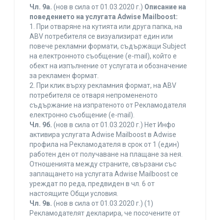
Чл. 9а.
(нов в сила от 01.03.2020 г.)
Описание на
поведението на услугата Adwise Mailboost:
1. При отваряне на кутията или друга папка, на
ABV потребителя се визуализират един или
повече рекламни формати, съдържащи Subject
на електронното съобщение (e-mail), който е
обект на изпълнение от услугата и обозначение
за рекламен формат.
2. При клик върху рекламния формат, на ABV
потребителя се отваря непромененото
съдържание на изпратеното от Рекламодателя
електронно съобщение (e-mail).
Чл. 9б.
(нов в сила от 01.03.2020 г.) Нет Инфо
активира услугата Adwise Mailboost в Adwise
профила на Рекламодателя в срок от 1 (един)
работен ден от получаване на плащане за нея.
Отношенията между страните, свързани със
заплащането на услугата Adwise Mailboost се
уреждат по реда, предвиден в чл. 6 от
настоящите Общи условия.
Чл. 9в.
(нов в сила от 01.03.2020 г.) (1)
Рекламодателят декларира, че посочените от