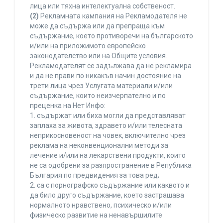
лица или тяхна интелектуална собственост.
(2)
Рекламната кампания на Рекламодателя не
може да съдържа или да препраща към
съдържание, което противоречи на българското
и/или на приложимото европейско
законодателство или на Общите условия.
Рекламодателят се задължава да не рекламира
и да не прави по никакъв начин достояние на
трети лица чрез Услугата материали и/или
съдържание, които неизчерпателно и по
преценка на Нет Инфо:
1. съдържат или биха могли да представляват
заплаха за живота, здравето и/или телесната
неприкосновеност на човек, включително чрез
реклама на неконвенционални методи за
лечение и/или на лекарствени продукти, които
не са одобрени за разпространение в Република
България по предвидения за това ред;
2. са с порнографско съдържание или каквото и
да било друго съдържание, което застрашава
нормалното нравствено, психическо и/или
физическо развитие на ненавършилите