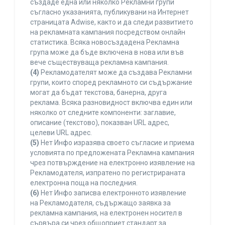
създаде една или няколко Рекламни групи
съгласно указанията, публикувани на Интернет
страницата Adwise, както и да следи развитието
на рекламната кампания посредством онлайн
статистика. Всяка новосъздадена Рекламна
група може да бъде включена в нова или във
вече съществуваща рекламна кампания.
(4)
Рекламодателят може да създава Рекламни
групи, които според рекламното си съдържание
могат да бъдат текстова, банерна, друга
реклама. Всяка разновидност включва един или
няколко от следните компоненти: заглавие,
описание (текстово), показван URL адрес,
целеви URL адрес.
(5)
Нет Инфо изразява своето съгласие и приема
условията по предложената Рекламна кампания
чрез потвърждение на електронно изявление на
Рекламодателя, изпратено по регистрираната
електронна поща на последния.
(6)
Нет Инфо записва електронното изявление
на Рекламодателя, съдържащо заявка за
рекламна кампания, на електронен носител в
сървъра си чрез общоприет стандарт за