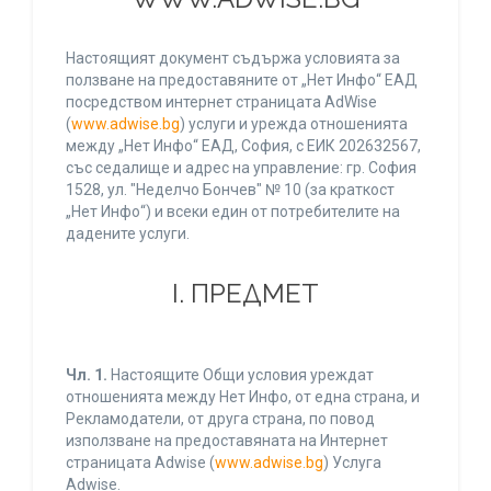
Настоящият документ съдържа условията за
ползване на предоставяните от „Нет Инфо“ ЕАД
посредством интернет страницата AdWise
(
www.adwise.bg
) услуги и урежда отношенията
между „Нет Инфо“ ЕАД, София, с ЕИК 202632567,
със седалище и адрес на управление: гр. София
1528, ул. "Неделчо Бончев" № 10 (за краткост
„Нет Инфо“) и всеки един от потребителите на
дадените услуги.
І. ПРЕДМЕТ
Чл. 1.
Настоящите Общи условия уреждат
отношенията между Нет Инфо, от една страна, и
Рекламодатели, от друга страна, по повод
използване на предоставяната на Интернет
страницата Adwise (
www.adwise.bg
) Услуга
Adwise.