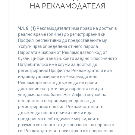
НА РЕКЛАМОДАТЕЛЯ
Чл. 8.
(1)
Рекламодателят има право на достъп в
реално време (on-line) до регистрирания си
Профил, респективно до предоставените му
Услуги чрез определена от него парола.
Паролата е избран от Рекламодателя код от
букви, цифри и знаци, който заедно с посоченото
Потребителско име служи за достъп до
регистрирания Профил на Рекламодателя и за
индивидуализиране на Рекламодателя.
Рекламодателят е длъжен да не прави
достояние на трети лица паролата си и да
уведомява незабавно Нет Инфо в случай на
осъществен неправомерен достъп до
регистрирания профил. Рекламодателят е
длъжен да полага всички грижи и да
предприема необходимите мерки, които
разумно се налагат с цел опазване на паролата
си. Рекламодателят носи пълна отговорност за