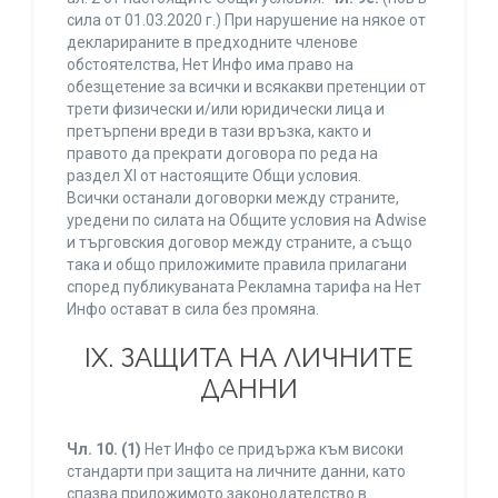
сила от 01.03.2020 г.) При нарушение на някое от
декларираните в предходните членове
обстоятелства, Нет Инфо има право на
обезщетение за всички и всякакви претенции от
трети физически и/или юридически лица и
претърпени вреди в тази връзка, както и
правото да прекрати договора по реда на
раздел XI от настоящите Общи условия.
Всички останали договорки между страните,
уредени по силата на Общите условия на Adwise
и търговския договор между страните, а също
така и общо приложимите правила прилагани
според публикуваната Рекламна тарифа на Нет
Инфо остават в сила без промяна.
IХ. ЗАЩИТА НА ЛИЧНИТЕ
ДАННИ
Чл. 10.
(1)
Нет Инфо се придържа към високи
стандарти при защита на личните данни, като
спазва приложимото законодателство в