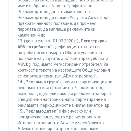
осъществява чрез въвеждане на потребителско
име и избраната Парола. Профилът на
Рекламодателя дава възможност на
Рекламодателя да ползва Услугата Adwise, да
прекрати нейното ползване, да променя
паролата си, да заплаща рекламните си
кампании и др.
13. (доп. в сила от 01.03.2020 г.) „
Регистриран
ABV потребител
“ - дефиницията за такъв
потребител се намира в Общите условия за
ползване на услугите, достъпни през уебсайта
ABV.bg, под името Регистриран потребител. За
краткост в текста на настоящите Общи условия
се използва терминът „ABV потребител“.
14. „
Рекламна група
“ е начин на организация на
рекламното съдържание на Рекламодател,
включващ една или няколко реклами и набор от
специфични настройки, напр. таргетиране на
рекламата, периодичност на излъчването и др.
15. „
Рекламодател
” е физическо или
юридическо лице, което е регистрирано на
Интернет страницата Adwise и чрез Услугата
Adwise организира и провежда рекламни