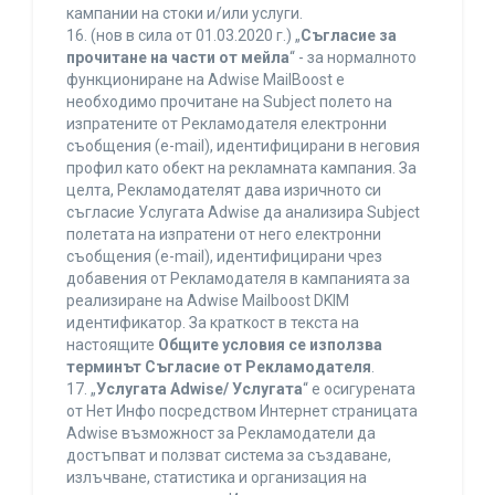
кампании на стоки и/или услуги.
16. (нов в сила от 01.03.2020 г.) „
Съгласие за
прочитане на части от мейла
“ - за нормалното
функциониране на Adwise MailBoost е
необходимо прочитане на Subject полето на
изпратените от Рекламодателя електронни
съобщения (e-mail), идентифицирани в неговия
профил като обект на рекламната кампания. За
целта, Рекламодателят дава изричното си
съгласие Услугата Adwise да анализира Subject
полетата на изпратени от него електронни
съобщения (e-mail), идентифицирани чрез
добавения от Рекламодателя в кампанията за
реализиране на Adwise Mailboost DKIM
идентификатор. За краткост в текста на
настоящите
Общите условия се използва
терминът Съгласие от Рекламодателя
.
17. „
Услугата Adwise/ Услугата
“ е осигурената
от Нет Инфо посредством Интернет страницата
Adwise възможност за Рекламодатели да
достъпват и ползват система за създаване,
излъчване, статистика и организация на