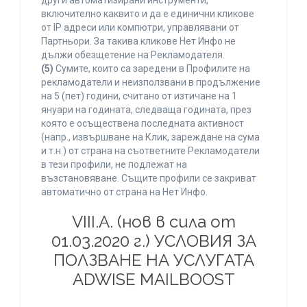
други автоматизирани инструменти,
включително каквито и да е единични кликове
от IP адреси или компютри, управлявани от
Партньори. За такива кликове Нет Инфо не
дължи обезщетение на Рекламодателя.
(5)
Сумите, които са заредени в Профилите на
рекламодатели и неизползвани в продължение
на 5 (пет) години, считано от изтичане на 1
януари на годината, следваща годината, през
която е осъществена последната активност
(напр., извършване на Клик, зареждане на сума
и т.н.) от страна на съответните Рекламодатели
в тези профили, не подлежат на
възстановяване. Същите профили се закриват
автоматично от страна на Нет Инфо.
VIII.A. (нов в сила от
01.03.2020 г.) УСЛОВИЯ ЗА
ПОЛЗВАНЕ НА УСЛУГАТА
ADWISE MAILBOOST