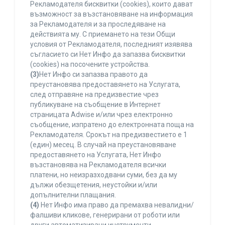
Рекламодателя бисквитки (cookies), които дават
възможност за възстановяване на информация
за Рекламодателя и за проследяване на
действията му. С приемането на тези Общи
условия от Рекламодателя, последният изявява
съгласието си Нет Инфо да запазва бисквитки
(cookies) на посочените устройства.
(3)
Нет Инфо си запазва правото да
преустановява предоставянето на Услугата,
след отправяне на предизвестие чрез
публикуване на съобщение в Интернет
страницата Adwise и/или чрез електронно
съобщение, изпратено до електронната поща на
Рекламодателя. Срокът на предизвестието е 1
(един) месец. В случай на преустановяване
предоставянето на Услугата, Нет Инфо
възстановява на Рекламодателя всички
платени, но неизразходвани суми, без да му
дължи обезщетения, неустойки и/или
допълнителни плащания.
(4)
Нет Инфо има право да премахва невалидни/
фалшиви кликове, генерирани от роботи или