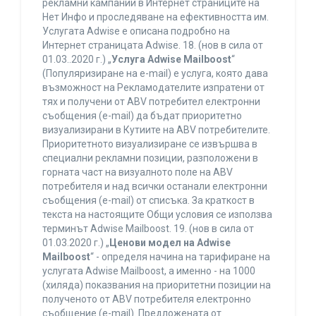
рекламни кампании в Интернет страниците на
Нет Инфо и проследяване на ефективността им.
Услугата Adwise е описана подробно на
Интернет страницата Adwise. 18. (нов в сила от
01.03..2020 г.) „
Услуга Adwise Mailboost
“
(Популяризиране на e-mail) е услуга, която дава
възможност на Рекламодателите изпратени от
тях и получени от ABV потребител електронни
съобщения (e-mail) да бъдат приоритетно
визуализирани в Кутиите на ABV потребителите.
Приоритетното визуализиране се извършва в
специални рекламни позиции, разположени в
горната част на визуалното поле на ABV
потребителя и над всички останали електронни
съобщения (e-mail) от списъка. За краткост в
текста на настоящите Общи условия се използва
терминът Adwise Mailboost. 19. (нов в сила от
01.03.2020 г.) „
Ценови модел на Adwise
Mailboost
“ - определя начина на тарифиране на
услугата Adwise Mailboost, а именно - на 1000
(хиляда) показвания на приоритетни позиции на
полученото от ABV потребителя електронно
съобщение (e-mail). Предложената от