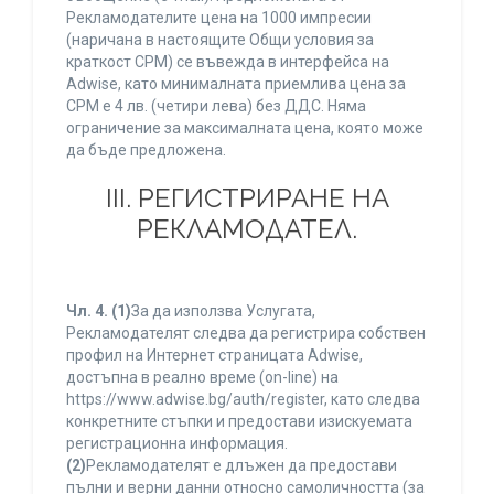
Рекламодателите цена на 1000 импресии
(наричана в настоящите Общи условия за
краткост CPM) се въвежда в интерфейса на
Adwise, като минималната приемлива цена за
CPM е 4 лв. (четири лева) без ДДС. Няма
ограничение за максималната цена, която може
да бъде предложена.
ІІІ. РЕГИСТРИРАНЕ НА
РЕКЛАМОДАТЕЛ.
Чл. 4.
(1)
За да използва Услугата,
Рекламодателят следва да регистрира собствен
профил на Интернет страницата Adwise,
достъпна в реално време (on-line) на
https://www.adwise.bg/auth/register, като следва
конкретните стъпки и предостави изискуемата
регистрационна информация.
(2)
Рекламодателят е длъжен да предостави
пълни и верни данни относно самоличността (за