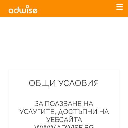
Уважаеми рекламодатели, с настоящото съобщение
бихме искали да Ви уведомим, че „Нет Инфо“ ЕАД (
„Нет
Инфо“
)
прекратява услугата Adwise
считано от
01.01.2026
г
.
За повече информация, натиснете
тук.
ОБЩИ УСЛОВИЯ
ЗА ПОЛЗВАНЕ НА
УСЛУГИТЕ, ДОСТЪПНИ НА
УЕБСАЙТА
WWW.ADWISE.BG