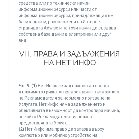
средства или по технически начин
информационни ресурси или части от
информационни ресурси, принадлежащи към
базите данни, разположени на Интернет
страницата Adwise и по този начин да създава
собствена база данни в електронен или друг
вид.
VIII. ПРАВА И ЗАДЪЛЖЕНИЯ
НА НЕТ ИНФО
Чл. 9.
(1)
Нет Инфо се задължава да полага
дължимата грижа за предоставяне възможност
на Рекламодателя за нормално ползване на
Услугата. Нет Инфо няма задължението и
обективната възможност да контролира начина,
по който Рекламодателят използва
предоставяната Услуга.
(2)
Нет Инфо има право да запазва върху
компютър или мобилно устройство на