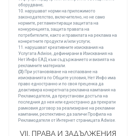
оборудване;
10. нарушават норми на приложимото
законодателство, включително, но не само
нормите, регламентиращи защитата на
конкуренцията, защита правата на
потребителите, както и правилата на реклама на
конкретните продукти и/или услуги;
11. нарушават креативните изисквания на
Услугата Adwise, дефинирани в Изисквания на
Нет Инфо ЕАД към съдържанието и визията на
рекламните материали.
(3)
При установяване на неспазване на
изискванията по Общите условия, Нет Инфо има
право едностранно и по своя преценка да
деактивира конкретната рекламна кампания на
Рекламодателя, да преустанови достъпа на
последния до нея или едностранно да прекрати
рамковия договор за реализиране на рекламни
кампании, респективно да заличи Профила на
Рекламодателя от Интернет страницата Adwise.
VII. ПРАВА И ЗАДЪЛЖЕНИЯ