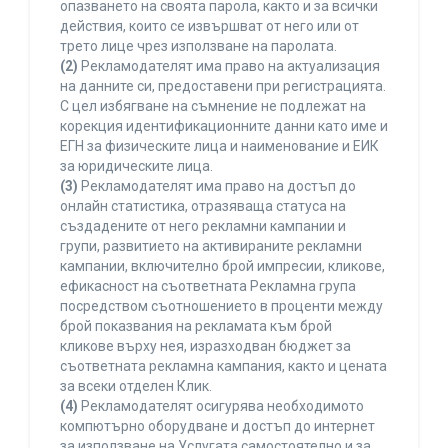
опазването на своята парола, както и за всички
действия, които се извършват от него или от
трето лице чрез използване на паролата.
(2)
Рекламодателят има право на актуализация
на данните си, предоставени при регистрацията.
С цел избягване на съмнение не подлежат на
корекция идентификационните данни като име и
ЕГН за физическите лица и наименование и ЕИК
за юридическите лица.
(3)
Рекламодателят има право на достъп до
онлайн статистика, отразяваща статуса на
създадените от него рекламни кампании и
групи, развитието на активираните рекламни
кампании, включително брой импресии, кликове,
ефикасност на съответната Рекламна група
посредством съотношението в проценти между
брой показвания на рекламата към брой
кликове върху нея, изразходван бюджет за
съответната рекламна кампания, както и цената
за всеки отделен Клик.
(4)
Рекламодателят осигурява необходимото
компютърно оборудване и достъп до интернет
за използване на Услугата самостоятелно и за