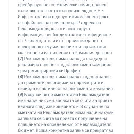
преобразуване по технически начин, правещ
възможно неговото възпроизвеждане. Нет
Инфо съхранява в допустимия законен срок в
лог-файлове на своя сървър IP адреса на
Рекламодателя, както и всяка друга
информация, необходима за идентифициране
на Рекламодателя и възпроизвеждане на
електронното му изявление във връзка със
сключване и изпълнение на Рамковия договор.
(7)
Рекламодателят има право да създаде и
реализира повече от една рекламна кампания
чрез регистрирания си Профил.
(8)
Рекламодателят има правото едностранно
да променя и реорганизира параметрите и
периода на активност на рекламната кампания.
(9)
В случай че по сметката на Рекламодателя
има налични суми, заявката се счита за приета
веднага след извършването й. В случай че по
сметката на Рекламодателя няма налични суми,
заявката се счита за приета с получаване на
плащането на определения от Рекламодателя
бюджет. Всяка конкретна заявка се прекратява