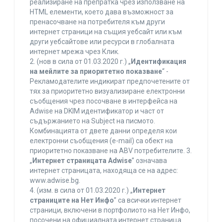
реализиране на препратка чрез използване на
HTML елементи, което дава възможност за
пренасочване на потребителя към други
интернет страници на същия уебсайт или към
други уебсайтове или ресурси в глобалната
интернет мрежа чрез Клик.
2. (нов в сила от 01.03.2020 г.) „
Идентификация
на мейлите за приоритетно показване
“ -
Рекламодателите индикират предпочетените от
тях за приоритетно визуализиране електронни
съобщения чрез посочване в интерфейса на
Adwise на DKIM идентификатор и част от
съдържанието на Subject на писмото.
Комбинацията от двете данни определя кои
електронни съобщения (e-mail) са обект на
приоритетно показване на ABV потребителите. 3.
„
Интернет страницата Adwise
” означава
интернет страницата, находяща се на адрес:
www.adwise.bg.
4. (изм. в сила от 01.03.2020 г.) „
Интернет
страниците на Нет Инфо
” са всички интернет
страници, включени в портфолиото на Нет Инфо,
посочени на официалната интернет страница