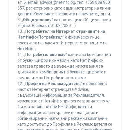
ет. 6, еmail: adwise@netinfo.bg, тел: +359 888 950
657, регистрирано като администратор на лични
данни в Комисията за защита на личните данни.
8. „
Общи условия
” са настоящите Общи условия.
9. (отм. В сила от 01.03.2020 г.)
10. „
Потребител на Интернет страниците на
Нет Инфо/Потребител
” е физическо лице,
посетител на някоя от Интернет страниците на
Нет Инфо.
11. „
Потребителско име
“ означава комбинация
от букви, цифри и символи, като Нет Инфо си
запазва правото да въвежда изисквания за
дължина и комбинация на буквите, цифрите и
символите за Потребителското име.
12. „
Профил на Рекламодателя
” е обособена
част от Интернет страницата Adwise,
съдържаща информация за Рекламодателя,
изисквана от Нет Инфо при регистрацията по чл.
4 и съхранявана при Нет Инфо, както и
информация за извършените плащания и
организирани и излъчени рекламни кампании,
като достъпът до Профила на Рекламодателя се