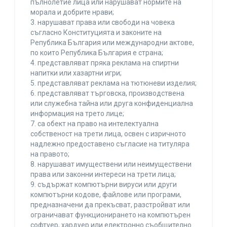
пълнолетие лица или нарушават нормите на
морала и добрите нрави;
3. нарушават права или свободи на човека
съгласно Конституцията и законите на
Република България или международни актове,
по които Република България е страна;
4. представляват пряка реклама на спиртни
напитки или хазартни игри;
5. представляват реклама на тютюневи изделия;
6. представляват търговска, производствена
или служебна тайна или друга конфиденциална
информация на трето лице;
7. са обект на право на интелектуална
собственост на трети лица, освен с изричното
надлежно предоставено съгласие на титуляра
на правото;
8. нарушават имуществени или неимуществени
права или законни интереси на трети лица;
9. съдържат компютърни вируси или други
компютърни кодове, файлове или програми,
предназначени да прекъсват, разстройват или
ограничават функционирането на компютърен
софтуер, хардуер или електронно съобщително