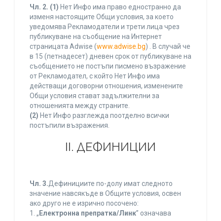
Чл. 2.
(1)
Нет Инфо има право едностранно да
изменя настоящите Общи условия, за което
уведомява Рекламодатели и трети лица чрез
публикуване на съобщение на Интернет
страницата Adwise (
www.adwise.bg
) . В случай че
в 15 (петнадесет) дневен срок от публикуване на
съобщението не постъпи писмено възражение
от Рекламодател, с който Нет Инфо има
действащи договорни отношения, изменените
Общи условия стават задължителни за
отношенията между страните.
(2)
Нет Инфо разглежда поотделно всички
постъпили възражения.
ІІ. ДЕФИНИЦИИ
Чл. 3.
Дефинициите по-долу имат следното
значение навсякъде в Общите условия, освен
ако друго не е изрично посочено:
1. „
Електронна препратка/Линк
” означава