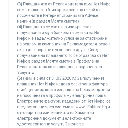
(3)
Плащанията от Рекламодателя към Нет Инфо
се извършват в български лева по някой от
посочените в Интернет страницата Adwise
начини (в раздел Моята сметка).
(4)
Плащането се счита за извършено с
получаването му в банковата сметка на Нет
Инфо и е задължително условие за стартиране
на рекламна кампания на Рекламодателя, освен
ако в договора не е уговорено друго. След
получаване на плащането то се отразява от Нет
Инфо в раздел Моята сметка в Профила на
Рекламодателя като плащане, направено за
Услугата.
(5)
(изм. в сила от 01.03.2020 г.) За получените
плащания Нет Инфо издава електрона фактура,
съобщение за която изпраща на Рекламодателя
на посочената в профила му електронна поща.
Електронните фактури, издадени от Нет Инфо, са
предоставени чрез системата www.eFaktura.bg и
отговарят на изискванията на Закона за
електронния документ и електронните
удостоверителни услуги, Закона за