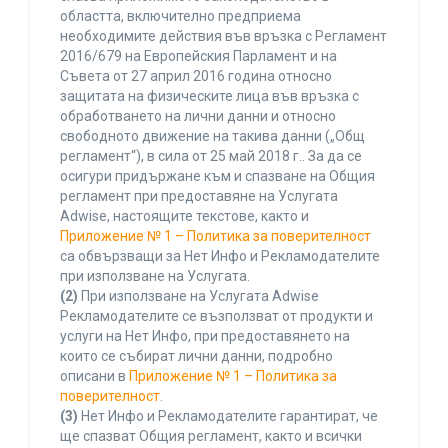
областта, включително предприема
необходимите действия във връзка с Регламент
2016/679 на Европейския Парламент и на
Съвета от 27 април 2016 година относно
защитата на физическите лица във връзка с
обработването на лични данни и относно
свободното движение на такива данни („Общ
регламент“), в сила от 25 май 2018 г.. За да се
осигури придържане към и спазване на Общия
регламент при предоставяне на Услугата
Adwise, настоящите текстове, както и
Приложение № 1 – Политика за поверителност
са обвързващи за Нет Инфо и Рекламодателите
при използване на Услугата.
(2)
При използване на Услугата Adwise
Рекламодателите се възползват от продукти и
услуги на Нет Инфо, при предоставянето на
които се събират лични данни, подробно
описани в
Приложение № 1 – Политика за
поверителност
.
(3)
Нет Инфо и Рекламодателите гарантират, че
ще спазват Общия регламент, както и всички