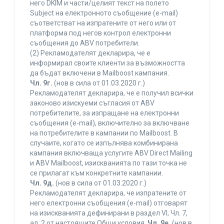
него DKIM и части/целият текст на полето
Subject на електронното съобщение (e-mail)
съответстват на изпратените от него или от
платформа под негов контрол електронни
съобщения до ABV потребители.
(2) Рекламодателят декларира, че е
информирал своите клиенти за възможността
да бъдат включени в Mailboost кампания.
Чл. 9г.
(нов в сила от 01.03.2020 г.)
Рекламодателят декларира, че е получил всички
законово изискуеми съгласия от ABV
потребителите, за изпращане на електронни
съобщения (e-mail), включително за включване
на потребителите в кампании по Mailboost. В
случаите, когато се изпълнява комбинирана
кампания включваща услугите ABV Direct Mailing
и ABV Mailboost, изискванията по тази точка не
се прилагат към конкретните кампании.
Чл. 9д.
(нов в сила от 01.03.2020 г.)
Рекламодателят декларира, че изпратените от
него електронни съобщения (e-mail) отговарят
на изискванията дефинирани в раздел VI, Чл. 7,
ал. 2 от настоящите Общи условия.
Чл. 9е.
(нов в