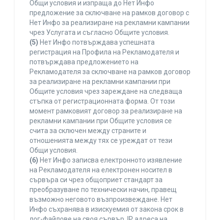
Общи условия и изпраща до Нет Инфо
предложение за сключване на рамков договор с
Нет Инфо за реализиране на рекламни кампании
чрез Услугата и съгласно Общите условия.
(5)
Нет Инфо потвърждава успешната
регистрация на Профила на Рекламодателя и
потвърждава предложението на
Рекламодателя за сключване на рамков договор
за реализиране на рекламни кампании при
Общите условия чрез зареждане на следваща
стъпка от регистрационната форма. От този
момент рамковият договор за реализиране на
рекламни кампании при Общите условия се
счита за сключен между страните и
отношенията между тях се уреждат от тези
Общи условия.
(6)
Нет Инфо записва електронното изявление
на Рекламодателя на електронен носител в
сървъра си чрез общоприет стандарт за
преобразуване по технически начин, правещ
възможно неговото възпроизвеждане. Нет
Инфо съхранява в изискуемия от закона срок в
лог-файлове на своя сървър, IP адреса на