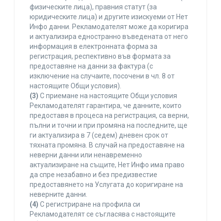
физическите лица), правния статут (за
юридическите лица) и другите изискуеми от Нет
Инфо данни. Рекламодателят може да коригира
и актуализира едностранно въведената от него
информация в електронната форма за
регистрация, респективно във формата за
предоставяне на данни за фактура (с
изключение на случаите, посочени в чл. 8 от
настоящите Общи условия).
(3)
С приемане на настоящите Общи условия
Рекламодателят гарантира, че данните, които
предоставя в процеса на регистрация, са верни,
пълни и точни и при промяна на последните, ще
ги актуализира в 7 (седем) дневен срок от
тяхната промяна. В случай на предоставяне на
неверни данни или ненавременно
актуализиране на същите, Нет Инфо има право
да спре незабавно и без предизвестие
предоставянето на Услугата до коригиране на
неверните данни.
(4)
С регистриране на профила си
Рекламодателят се съгласява с настоящите