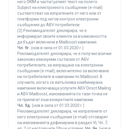
него DKIM и части/целият текст на полето
Subject на електронното съобщение (e-mail)
съответстват на изпратените от него или от
платформа под негов контрол електронни
съобщения до ABV потребители.
(2) Рекламодателят декларира, че е
информирал своите клиенти за възможността
да бъдат включени в Mailboost кампания.
Чл. 9г.
(нов в сила от 01.03.2020 г.)
Рекламодателят декларира, че е получил всички
законово изискуеми съгласия от ABV
потребителите, за изпращане на електронни
съобщения (e-mail), включително за включване
на потребителите в кампании по Mailboost. В
случаите, когато се изпълнява комбинирана
кампания включваща услугите ABV Direct Mailing
и ABV Mailboost, изискванията по тази точка не
се прилагат към конкретните кампании.
Чл. 9д.
(нов в сила от 01.03.2020 г.)
Рекламодателят декларира, че изпратените от
него електронни съобщения (e-mail) отговарят
на изискванията дефинирани в раздел VI, Чл. 7,
ал. 2 от настоящите Общи условия.
Чл. 9е.
(нов в