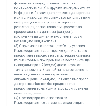
физическите лица), правния статут (за
юридическите лица) и другите изискуеми от Нет
Инфо данни. Рекламодателят може да коригира
и актуализира едностранно въведената от него
информация в електронната форма за
регистрация, респективно във формата за
предоставяне на данни за фактура (с
изключение на случаите, посочени в чл. 8 от
настоящите Общи условия).
(3)
С приемане на настоящите Общи условия
Рекламодателят гарантира, че данните, които
предоставя в процеса на регистрация, са верни,
пълни и точни и при промяна на последните, ще
ги актуализира в 7 (седем) дневен срок от
тяхната промяна. В случай на предоставяне на
неверни данни или ненавременно
актуализиране на същите, Нет Инфо има право
да спре незабавно и без предизвестие
предоставянето на Услугата до коригиране на
неверните данни.
(4)
С регистриране на профила си
Рекламодателят се съгласява с настоящите