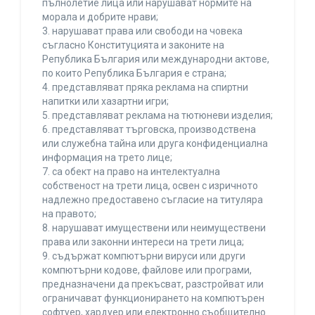
пълнолетие лица или нарушават нормите на
морала и добрите нрави;
3. нарушават права или свободи на човека
съгласно Конституцията и законите на
Република България или международни актове,
по които Република България е страна;
4. представляват пряка реклама на спиртни
напитки или хазартни игри;
5. представляват реклама на тютюневи изделия;
6. представляват търговска, производствена
или служебна тайна или друга конфиденциална
информация на трето лице;
7. са обект на право на интелектуална
собственост на трети лица, освен с изричното
надлежно предоставено съгласие на титуляра
на правото;
8. нарушават имуществени или неимуществени
права или законни интереси на трети лица;
9. съдържат компютърни вируси или други
компютърни кодове, файлове или програми,
предназначени да прекъсват, разстройват или
ограничават функционирането на компютърен
софтуер, хардуер или електронно съобщително