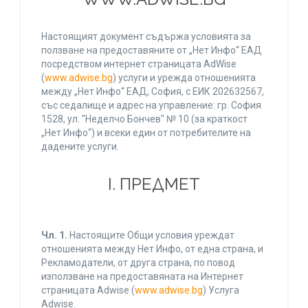
Настоящият документ съдържа условията за
ползване на предоставяните от „Нет Инфо“ ЕАД
посредством интернет страницата AdWise
(
www.adwise.bg
) услуги и урежда отношенията
между „Нет Инфо“ ЕАД, София, с ЕИК 202632567,
със седалище и адрес на управление: гр. София
1528, ул. "Неделчо Бончев" № 10 (за краткост
„Нет Инфо“) и всеки един от потребителите на
дадените услуги.
І. ПРЕДМЕТ
Чл. 1.
Настоящите Общи условия уреждат
отношенията между Нет Инфо, от една страна, и
Рекламодатели, от друга страна, по повод
използване на предоставяната на Интернет
страницата Adwise (
www.adwise.bg
) Услуга
Adwise.