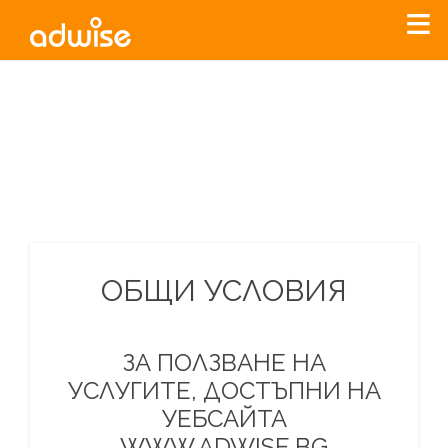
Уважаеми рекламодатели, с настоящото съобщение
бихме искали да Ви уведомим, че „Нет Инфо“ ЕАД (
„Нет
Инфо“
)
прекратява услугата Adwise
считано от
01.01.2026
г
.
За повече информация, натиснете
тук.
ОБЩИ УСЛОВИЯ
ЗА ПОЛЗВАНЕ НА
УСЛУГИТЕ, ДОСТЪПНИ НА
УЕБСАЙТА
WWW.ADWISE.BG