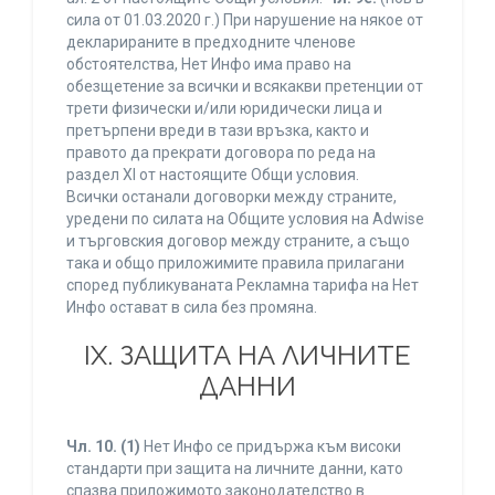
сила от 01.03.2020 г.) При нарушение на някое от
декларираните в предходните членове
обстоятелства, Нет Инфо има право на
обезщетение за всички и всякакви претенции от
трети физически и/или юридически лица и
претърпени вреди в тази връзка, както и
правото да прекрати договора по реда на
раздел XI от настоящите Общи условия.
Всички останали договорки между страните,
уредени по силата на Общите условия на Adwise
и търговския договор между страните, а също
така и общо приложимите правила прилагани
според публикуваната Рекламна тарифа на Нет
Инфо остават в сила без промяна.
IХ. ЗАЩИТА НА ЛИЧНИТЕ
ДАННИ
Чл. 10.
(1)
Нет Инфо се придържа към високи
стандарти при защита на личните данни, като
спазва приложимото законодателство в