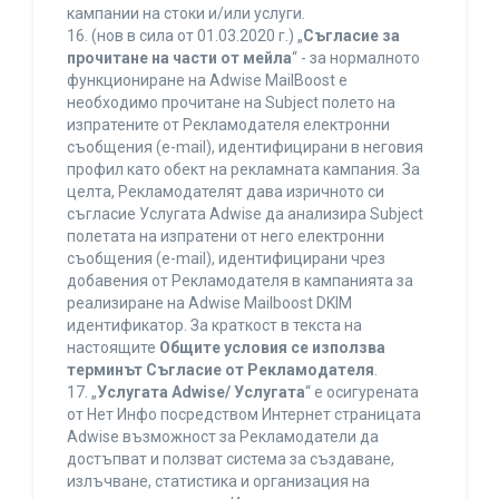
кампании на стоки и/или услуги.
16. (нов в сила от 01.03.2020 г.) „
Съгласие за
прочитане на части от мейла
“ - за нормалното
функциониране на Adwise MailBoost е
необходимо прочитане на Subject полето на
изпратените от Рекламодателя електронни
съобщения (e-mail), идентифицирани в неговия
профил като обект на рекламната кампания. За
целта, Рекламодателят дава изричното си
съгласие Услугата Adwise да анализира Subject
полетата на изпратени от него електронни
съобщения (e-mail), идентифицирани чрез
добавения от Рекламодателя в кампанията за
реализиране на Adwise Mailboost DKIM
идентификатор. За краткост в текста на
настоящите
Общите условия се използва
терминът Съгласие от Рекламодателя
.
17. „
Услугата Adwise/ Услугата
“ е осигурената
от Нет Инфо посредством Интернет страницата
Adwise възможност за Рекламодатели да
достъпват и ползват система за създаване,
излъчване, статистика и организация на