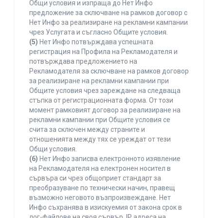
Общи условия и изпраща до Нет Инфо
предложение за сключване на рамков договор с
Нет Инфо за реализиране на рекламни кампании
чрез Услугата и съгласно Общите условия.
(5)
Нет Инфо потвърждава успешната
регистрация на Профила на Рекламодателя и
потвърждава предложението на
Рекламодателя за сключване на рамков договор
за реализиране на рекламни кампании при
Общите условия чрез зареждане на следваща
стъпка от регистрационната форма. От този
момент рамковият договор за реализиране на
рекламни кампании при Общите условия се
счита за сключен между страните и
отношенията между тях се уреждат от тези
Общи условия.
(6)
Нет Инфо записва електронното изявление
на Рекламодателя на електронен носител в
сървъра си чрез общоприет стандарт за
преобразуване по технически начин, правещ
възможно неговото възпроизвеждане. Нет
Инфо съхранява в изискуемия от закона срок в
лог-файлове на своя сървър, IP адреса на