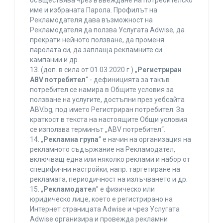
осъществява чрез въвеждане на потребителско
име и избраната Парола. Профилът на
Рекламодателя дава възможност на
Рекламодателя да ползва Услугата Adwise, да
прекрати нейното ползване, да променя
паролата си, да заплаща рекламните си
кампании и др.
13. (доп. в сила от 01.03.2020 г.) „
Регистриран
ABV потребител
“ - дефиницията за такъв
потребител се намира в Общите условия за
ползване на услугите, достъпни през уебсайта
ABV.bg, под името Регистриран потребител. За
краткост в текста на настоящите Общи условия
се използва терминът „ABV потребител“.
14. „
Рекламна група
“ е начин на организация на
рекламното съдържание на Рекламодател,
включващ една или няколко реклами и набор от
специфични настройки, напр. таргетиране на
рекламата, периодичност на излъчването и др.
15. „
Рекламодател
” е физическо или
юридическо лице, което е регистрирано на
Интернет страницата Adwise и чрез Услугата
Adwise организира и провежда рекламни