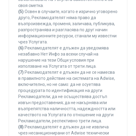
своя сметка.
(5)
Освен в случаите, когато е изрично уговорено
друго, Рекламодателят няма право да
възпроизвежда, променя, заличава, публикува,
разпространява и разгласява по друг начин
информационните ресурси, станали му известни
чрез Услугата.
(6)
Рекламодателят е длъжен да уведомява
незабавно Нет Инфо за всеки случай на
нарушение на тези Общи условия при
използване на Услугата от трети лица.
(7)
Рекламодателят е длъжен да не се намесва
в правилното действие на системата на Adwise,
включително, но не само: да не осуетява
процедурата по идентификация на други
Рекламодатели; да не осъществява достъп
извън предоставения; да не накърнява или
възпрепятства наличността, надеждността или
качеството на Услугата по отношение на други
Рекламодатели, респективно трети лица.
(8)
Рекламодателят е длъжен да не извлича
чрез несанкционирани от Adwise технически