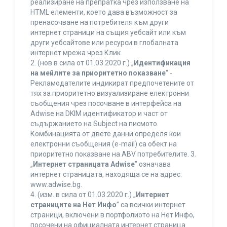
реализиране на препратка чрез използване на
HTML елементи, което дава възможност за
пренасочване на потребителя към други
интернет страници на същия уебсайт или към
други уебсайтове или ресурси в глобалната
интернет мрежа чрез Клик.
2. (нов в сила от 01.03.2020 г.) „
Идентификация
на мейлите за приоритетно показване
“ -
Рекламодателите индикират предпочетените от
тях за приоритетно визуализиране електронни
съобщения чрез посочване в интерфейса на
Adwise на DKIM идентификатор и част от
съдържанието на Subject на писмото.
Комбинацията от двете данни определя кои
електронни съобщения (e-mail) са обект на
приоритетно показване на ABV потребителите. 3.
„
Интернет страницата Adwise
” означава
интернет страницата, находяща се на адрес:
www.adwise.bg.
4. (изм. в сила от 01.03.2020 г.) „
Интернет
страниците на Нет Инфо
” са всички интернет
страници, включени в портфолиото на Нет Инфо,
посочени на официалната интернет страница