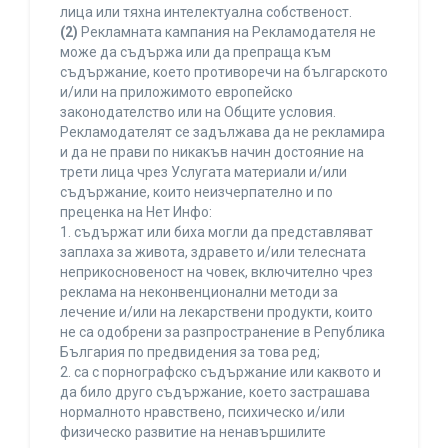
лица или тяхна интелектуална собственост.
(2)
Рекламната кампания на Рекламодателя не
може да съдържа или да препраща към
съдържание, което противоречи на българското
и/или на приложимото европейско
законодателство или на Общите условия.
Рекламодателят се задължава да не рекламира
и да не прави по никакъв начин достояние на
трети лица чрез Услугата материали и/или
съдържание, които неизчерпателно и по
преценка на Нет Инфо:
1. съдържат или биха могли да представляват
заплаха за живота, здравето и/или телесната
неприкосновеност на човек, включително чрез
реклама на неконвенционални методи за
лечение и/или на лекарствени продукти, които
не са одобрени за разпространение в Република
България по предвидения за това ред;
2. са с порнографско съдържание или каквото и
да било друго съдържание, което застрашава
нормалното нравствено, психическо и/или
физическо развитие на ненавършилите