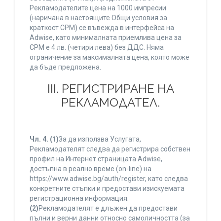
Рекламодателите цена на 1000 импресии
(наричана в настоящите Общи условия за
краткост CPM) се въвежда в интерфейса на
Adwise, като минималната приемлива цена за
CPM е 4 лв. (четири лева) без ДДС. Няма
ограничение за максималната цена, която може
да бъде предложена.
ІІІ. РЕГИСТРИРАНЕ НА
РЕКЛАМОДАТЕЛ.
Чл. 4.
(1)
За да използва Услугата,
Рекламодателят следва да регистрира собствен
профил на Интернет страницата Adwise,
достъпна в реално време (on-line) на
https://www.adwise.bg/auth/register, като следва
конкретните стъпки и предостави изискуемата
регистрационна информация.
(2)
Рекламодателят е длъжен да предостави
пълни и верни данни относно самоличността (за