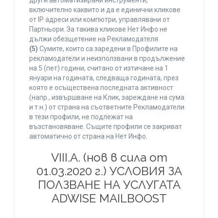
други автоматизирани инструменти,
включително каквито и да е единични кликове
от IP адреси или компютри, управлявани от
Партньори. За такива кликове Нет Инфо не
дължи обезщетение на Рекламодателя.
(5)
Сумите, които са заредени в Профилите на
рекламодатели и неизползвани в продължение
на 5 (пет) години, считано от изтичане на 1
януари на годината, следваща годината, през
която е осъществена последната активност
(напр., извършване на Клик, зареждане на сума
и т.н.) от страна на съответните Рекламодатели
в тези профили, не подлежат на
възстановяване. Същите профили се закриват
автоматично от страна на Нет Инфо.
VIII.A. (нов в сила от
01.03.2020 г.) УСЛОВИЯ ЗА
ПОЛЗВАНЕ НА УСЛУГАТА
ADWISE MAILBOOST