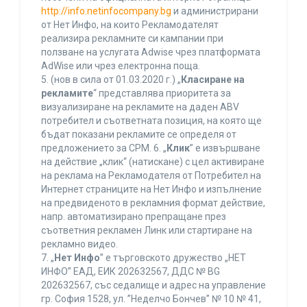
http://info.netinfocompany.bg
и администрирани
от Нет Инфо, на които Рекламодателят
реализира рекламните си кампании при
ползване на услугата Adwise чрез платформата
AdWise или чрез електронна поща.
5. (нов в сила от 01.03.2020 г.) „
Класиране на
рекламите
“ представлява приоритета за
визуализиране на рекламите на даден ABV
потребител и съответната позиция, на която ще
бъдат показани рекламите се определя от
предложението за CPM. 6. „
Клик
” е извършване
на действие „клик“ (натискане) с цел активиране
на реклама на Рекламодателя от Потребител на
Интернет страниците на Нет Инфо и изпълнение
на предвиденото в рекламния формат действие,
напр. автоматизирано препращане през
съответния рекламен Линк или стартиране на
рекламно видео.
7. „
Нет Инфо
” е търговското дружество „НЕТ
ИНФО” ЕАД, ЕИК 202632567, ДДС № BG
202632567, със седалище и адрес на управление
гр. София 1528, ул. ”Неделчо Бончев” № 10 № 41,