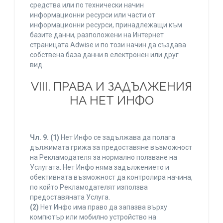
средства или по технически начин
информационни ресурси или части от
информационни ресурси, принадлежащи към
базите данни, разположени на Интернет
страницата Adwise и по този начин да създава
собствена база данни в електронен или друг
вид.
VIII. ПРАВА И ЗАДЪЛЖЕНИЯ
НА НЕТ ИНФО
Чл. 9.
(1)
Нет Инфо се задължава да полага
дължимата грижа за предоставяне възможност
на Рекламодателя за нормално ползване на
Услугата. Нет Инфо няма задължението и
обективната възможност да контролира начина,
по който Рекламодателят използва
предоставяната Услуга.
(2)
Нет Инфо има право да запазва върху
компютър или мобилно устройство на