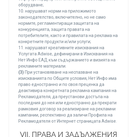
оборудване;
10. нарушават норми на приложимото
законодателство, включително, но не само
нормите, регламентиращи защитата на
конкуренцията, защита правата на
потребителите, както и правилата на реклама на
конкретните продукти и/или услуги;
11. нарушават креативните изисквания на
Услугата Adwise, дефинирани в Изисквания на
Нет Инфо ЕАД към съдържанието и визията на
рекламните материали.
(3)
При установяване на неспазване на
изискванията по Общите условия, Нет Инфо има
право едностранно и по своя преценка да
деактивира конкретната рекламна кампания на
Рекламодателя, да преустанови достъпа на
последния до нея или едностранно да прекрати
рамковия договор за реализиране на рекламни
кампании, респективно да заличи Профила на
Рекламодателя от Интернет страницата Adwise.
VII. ПРАВА И ЗАДЪЛЖЕНИЯ