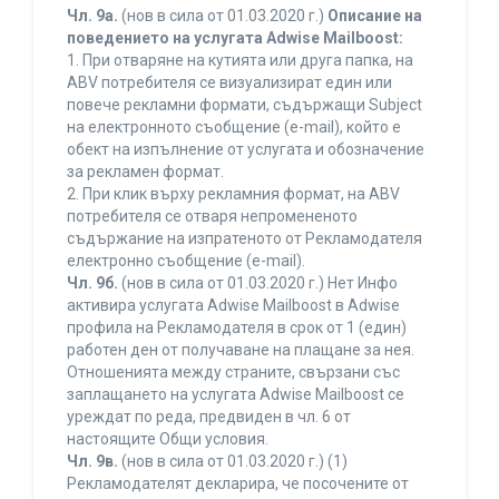
Чл. 9а.
(нов в сила от 01.03.2020 г.)
Описание на
поведението на услугата Adwise Mailboost:
1. При отваряне на кутията или друга папка, на
ABV потребителя се визуализират един или
повече рекламни формати, съдържащи Subject
на електронното съобщение (e-mail), който е
обект на изпълнение от услугата и обозначение
за рекламен формат.
2. При клик върху рекламния формат, на ABV
потребителя се отваря непромененото
съдържание на изпратеното от Рекламодателя
електронно съобщение (e-mail).
Чл. 9б.
(нов в сила от 01.03.2020 г.) Нет Инфо
активира услугата Adwise Mailboost в Adwise
профила на Рекламодателя в срок от 1 (един)
работен ден от получаване на плащане за нея.
Отношенията между страните, свързани със
заплащането на услугата Adwise Mailboost се
уреждат по реда, предвиден в чл. 6 от
настоящите Общи условия.
Чл. 9в.
(нов в сила от 01.03.2020 г.) (1)
Рекламодателят декларира, че посочените от