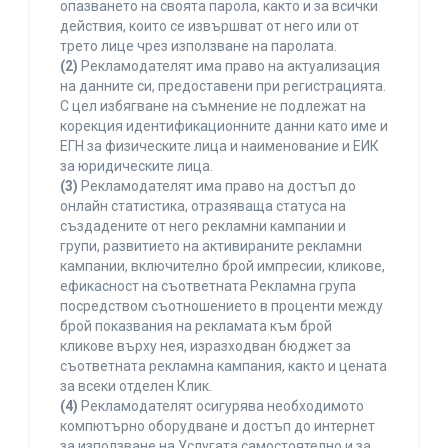
опазването на своята парола, както и за всички
действия, които се извършват от него или от
трето лице чрез използване на паролата.
(2)
Рекламодателят има право на актуализация
на данните си, предоставени при регистрацията.
С цел избягване на съмнение не подлежат на
корекция идентификационните данни като име и
ЕГН за физическите лица и наименование и ЕИК
за юридическите лица.
(3)
Рекламодателят има право на достъп до
онлайн статистика, отразяваща статуса на
създадените от него рекламни кампании и
групи, развитието на активираните рекламни
кампании, включително брой импресии, кликове,
ефикасност на съответната Рекламна група
посредством съотношението в проценти между
брой показвания на рекламата към брой
кликове върху нея, изразходван бюджет за
съответната рекламна кампания, както и цената
за всеки отделен Клик.
(4)
Рекламодателят осигурява необходимото
компютърно оборудване и достъп до интернет
за използване на Услугата самостоятелно и за