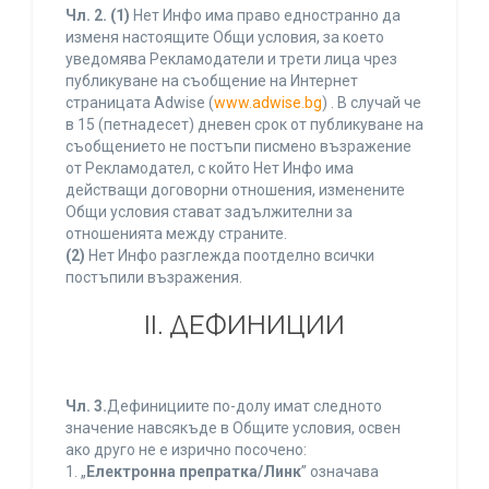
Чл. 2.
(1)
Нет Инфо има право едностранно да
изменя настоящите Общи условия, за което
уведомява Рекламодатели и трети лица чрез
публикуване на съобщение на Интернет
страницата Adwise (
www.adwise.bg
) . В случай че
в 15 (петнадесет) дневен срок от публикуване на
съобщението не постъпи писмено възражение
от Рекламодател, с който Нет Инфо има
действащи договорни отношения, изменените
Общи условия стават задължителни за
отношенията между страните.
(2)
Нет Инфо разглежда поотделно всички
постъпили възражения.
ІІ. ДЕФИНИЦИИ
Чл. 3.
Дефинициите по-долу имат следното
значение навсякъде в Общите условия, освен
ако друго не е изрично посочено:
1. „
Електронна препратка/Линк
” означава