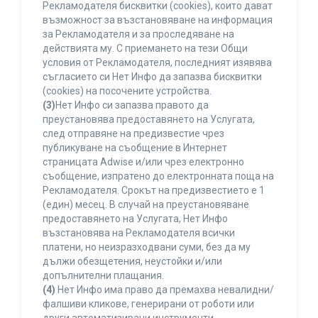
Рекламодателя бисквитки (cookies), които дават
възможност за възстановяване на информация
за Рекламодателя и за проследяване на
действията му. С приемането на тези Общи
условия от Рекламодателя, последният изявява
съгласието си Нет Инфо да запазва бисквитки
(cookies) на посочените устройства.
(3)
Нет Инфо си запазва правото да
преустановява предоставянето на Услугата,
след отправяне на предизвестие чрез
публикуване на съобщение в Интернет
страницата Adwise и/или чрез електронно
съобщение, изпратено до електронната поща на
Рекламодателя. Срокът на предизвестието е 1
(един) месец. В случай на преустановяване
предоставянето на Услугата, Нет Инфо
възстановява на Рекламодателя всички
платени, но неизразходвани суми, без да му
дължи обезщетения, неустойки и/или
допълнителни плащания.
(4)
Нет Инфо има право да премахва невалидни/
фалшиви кликове, генерирани от роботи или