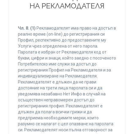
НА РЕКЛАМОДАТЕЛЯ
Чл. 8.
(1)
Рекламодателят има право на достъп в
реално време (on-line) до регистрирания си
Профил, респективно до предоставените му
Услуги чрез определена от него парола.
Паролата е избран от Рекламодателя код от
букви, цифри и знаци, който заедно с посоченото
Потребителско име служи за достъп до
регистрирания Профил на Рекламодателя и за
индивидуализиране на Рекламодателя.
Рекламодателят е длъжен да не прави
достояние на трети лица паролата си и да
уведомява незабавно Нет Инфо в случай на
осъществен неправомерен достъп до
регистрирания профил. Рекламодателят е
длъжен да полага всички грижи и да
предприема необходимите мерки, които
разумно се налагат с цел опазване на паролата
си. Рекламодателят носи пълна отговорност за