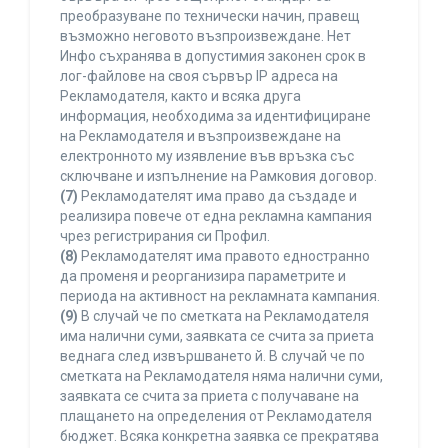
преобразуване по технически начин, правещ
възможно неговото възпроизвеждане. Нет
Инфо съхранява в допустимия законен срок в
лог-файлове на своя сървър IP адреса на
Рекламодателя, както и всяка друга
информация, необходима за идентифициране
на Рекламодателя и възпроизвеждане на
електронното му изявление във връзка със
сключване и изпълнение на Рамковия договор.
(7)
Рекламодателят има право да създаде и
реализира повече от една рекламна кампания
чрез регистрирания си Профил.
(8)
Рекламодателят има правото едностранно
да променя и реорганизира параметрите и
периода на активност на рекламната кампания.
(9)
В случай че по сметката на Рекламодателя
има налични суми, заявката се счита за приета
веднага след извършването й. В случай че по
сметката на Рекламодателя няма налични суми,
заявката се счита за приета с получаване на
плащането на определения от Рекламодателя
бюджет. Всяка конкретна заявка се прекратява