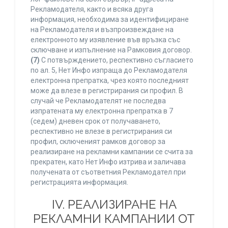
Рекламодателя, както и всяка друга
информация, необходима за идентифициране
на Рекламодателя и възпроизвеждане на
електронното му изявление във връзка със
сключване и изпълнение на Рамковия договор.
(7)
С потвърждението, респективно съгласието
по ал. 5, Нет Инфо изпраща до Рекламодателя
електронна препратка, чрез която последният
може да влезе в регистрирания си профил. В
случай че Рекламодателят не последва
изпратената му електронна препратка в 7
(седем) дневен срок от получаването,
респективно не влезе в регистрирания си
профил, сключеният рамков договор за
реализиране на рекламни кампании се счита за
прекратен, като Нет Инфо изтрива и заличава
получената от съответния Рекламодател при
регистрацията информация.
IV. РЕАЛИЗИРАНЕ НА
РЕКЛАМНИ КАМПАНИИ ОТ