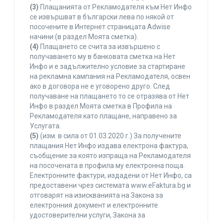
(3)
Плащанията от Рекламодателя към Нет Инфо
се извършват в български лева по някой от
посочените в Интернет страницата Adwise
начини (в раздел Моята сметка).
(4)
Плащането се счита за извършено с
получаването му в банковата сметка на Нет
Инфо и е задължително условие за стартиране
на рекламна кампания на Рекламодателя, освен
ако в договора не е уговорено друго. След
получаване на плащането то се отразява от Нет
Инфо в раздел Моята сметка в Профила на
Рекламодателя като плащане, направено за
Услугата.
(5)
(изм. в сила от 01.03.2020 г.) За получените
плащания Нет Инфо издава електрона фактура,
съобщение за която изпраща на Рекламодателя
на посочената в профила му електронна поща.
Електронните фактури, издадени от Нет Инфо, са
предоставени чрез системата www.eFaktura.bg и
отговарят на изискванията на Закона за
електронния документ и електронните
удостоверителни услуги, Закона за