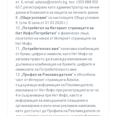
ет. 6, еmail: adwise@netinfo.bg, тел: +359 888 950
657, регистрирано като администратор на лични
данни в Комисията за защита на личните данни.
8. „
Общи условия
” са настоящите Общи условия.
9. (отм. В сила от 01.03.2020 г.)
10. „
Потребител на Интернет страниците на
Нет Инфо/Потребител
” е физическо лице,
посетител на някоя от Интернет страниците на
Нет Инфо.
11. „
Потребителско име
“ означава комбинация
от букви, цифри и символи, като Нет Инфо си
запазва правото да въвежда изисквания за
дължина и комбинация на буквите, цифрите и
символите за Потребителското име.
12. „
Профил на Рекламодателя
” е обособена
част от Интернет страницата Adwise,
съдържаща информация за Рекламодателя,
изисквана от Нет Инфо при регистрацията по чл.
4 и съхранявана при Нет Инфо, както и
информация за извършените плащания и
организирани и излъчени рекламни кампании,
като достъпът до Профила на Рекламодателя се