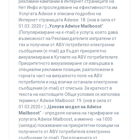
рекламни кампании в Интернет страниците на
Нет Инфо и проследяване на ефективността им.
Услугата Adwise е описана подробно на
Интернет страницата Adwise. 18. (нов в сила от
01.03..2020 г.) „
Услуга Adwise Mailboost
“
(Популяризиране на e-mail) е услуга, която дава
възможност на Рекламодателите изпратени от
тях и получени от ABV потребител електронни
съобщения (e-mail) да бъдат приоритетно
визуализирани в Кутиите на ABV потребителите.
Приоритетното визуализиране се извършва в
специални рекламни позиции, разположени в
горната част на визуалното поле на ABV
потребителя и над всички останали електронни
съобщения (e-mail) от списъка. За краткост в
текста на настоящите Общи условия се използва
терминът Adwise Mailboost. 19. (нов в сила от
01.03.2020 г.) „
Ценови модел на Adwise
Mailboost
“ - определя начина на тарифиране на
услугата Adwise Mailboost, а именно - на 1000
(хиляда) показвания на приоритетни позиции на
полученото от ABV потребителя електронно
съобщение (e-mail). Предложената от