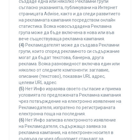
създаде една или няколко Рекламни групи
съгласно указанията, публикувани на Интернет
страницата Adwise, както и да следи развитието
на рекламната кампания посредством онлайн
статистика. Всяка новосъздадена Рекламна
група може да бъде включена в нова или във
вече съществуваща рекламна кампания.
(4)
Рекламодателят може да създава Рекламни
групи, които според рекламното си съдържание
могат да бъдат текстова, банерна, друга
реклама. Всяка разновидност включва един или
няколко от следните компоненти: заглавие,
описание (текстово), показван URL адрес,
целеви URL адрес.
(5)
Нет Инфо изразява своето съгласие и приема
условията по предложената Рекламна кампания
чрез потвърждение на електронно изявление на
Рекламодателя, изпратено по регистрираната
електронна поща на последния.
(6)
Нет Инфо записва електронното изявление
на Рекламодателя, съдържащо заявка за
рекламна кампания, на електронен носител в
сървъра си чрез общоприет стандарт за