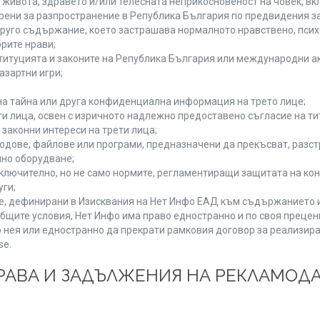
а живота, здравето и/или телесната неприкосновеност на човек, 
брени за разпространение в Република България по предвидения за
 друго съдържание, което застрашава нормалното нравствено, пси
рите нрави;
титуцията и законите на Република България или международни ак
азартни игри;
на тайна или друга конфиденциална информация на трето лице;
ети лица, освен с изричното надлежно предоставено съгласие на ти
законни интереси на трети лица;
одове, файлове или програми, предназначени да прекъсват, разс
но оборудване;
ключително, но не само нормите, регламентиращи защитата на конк
уги;
se, дефинирани в Изисквания на Нет Инфо ЕАД към съдържанието 
бщите условия, Нет Инфо има право едностранно и по своя преце
 нея или едностранно да прекрати рамковия договор за реализира
se.
 ПРАВА И ЗАДЪЛЖЕНИЯ НА РЕКЛАМОД