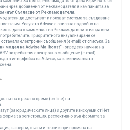
а кампания. За целта, Рекламодателят дава изричното си
ирани чрез добавения от Рекламодателя в кампанията за
ерминът Съгласие от Рекламодателя
.
модатели да достъпват и ползват система за създаване,
ността им. Услугата Adwise е описана подробно на
га, която дава възможност на Рекламодателите изпратени
V потребителите. Приоритетното визуализиране се
останали електронни съобщения (e-mail) от списъка. За
ви модел на Adwise Mailboost
“ - определя начина на
т ABV потребителя електронно съобщение (e-mail).
жда в интерфейса на Adwise, като минималната
ожена.
.
остъпна в реално време (on-line) на
.
тут (за юридическите лица) и другите изискуеми от Нет
а форма за регистрация, респективно във формата за
ция, са верни, пълни и точни и при промяна на