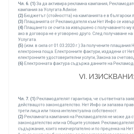
Чл. 6.
(1)
За да активира рекламна кампания, Рекламодате
кампания за Услугата Adwise.
(2)
Бюджетът (стойността) на кампанията е в български 
(3)
Плащанията от Рекламодателя към Нет Инфо се извършв
(4)
Плащането се счита за извършено с получаването му в
ако в договора не е уговорено друго. След получаване н
Услугата.
(5)
(изм. в сила от 01.03.2020 г.) За получените плащан
електронна поща. Електронните фактури, издадени от Нет
електронните удостоверителни услуги, Закона за счетово
(6)
Електронната фактура съдържа данните на Рекламодате
VI. ИЗИСКВАН
Чл. 7.
(1)
Рекламодателят гарантира, че съответната заяв
действащото законодателство. Нет Инфо си запазва право
трети лица или тяхна интелектуална собственост.
(2)
Рекламната кампания на Рекламодателя не може да с
законодателство или на Общите условия. Рекламодателят
съдържание, които неизчерпателно и по преценка на Нет