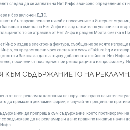
лят следва да се заплати на Нет Инфо авансово определения от 
лева и без включен ДДС.
ат в български лева по някой от посочените в Интернет страница
 банковата сметка на Нет Инфо и е задължително условие за стар
а плащането то се отразява от Нет Инфо в раздел Моята сметка в 
ия Нет Инфо издава електрона фактура, съобщение за която изпращ
 Инфо, са предоставени чрез системата www.eFaktura.bg и отговар
дството и Закона за данък върху добавената стойност. Нет Инфо 
ля, посочени от последния при регистрацията на профила му. Нет
ИЯ КЪМ СЪДЪРЖАНИЕТО НА РЕКЛАМ
ена от него рекламна кампания не нарушава права на интелектуалн
то да премахва рекламни форми, в случай че прецени, че противо
ъдържа или да препраща към съдържание, което противоречи на 
 се задължава да не рекламира и да не прави по никакъв начин до
 Инфо: