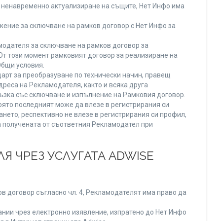
ли ненавременно актуализиране на същите, Нет Инфо има
ение за сключване на рамков договор с Нет Инфо за
одателя за сключване на рамков договор за
От този момент рамковият договор за реализиране на
Общи условия.
арт за преобразуване по технически начин, правещ
реса на Рекламодателя, както и всяка друга
зка със сключване и изпълнение на Рамковия договор.
оято последният може да влезе в регистрирания си
ането, респективно не влезе в регистрирания си профил,
ва получената от съответния Рекламодател при
Я ЧРЕЗ УСЛУГАТА ADWISE
в договор съгласно чл. 4, Рекламодателят има право да
нии чрез електронно изявление, изпратено до Нет Инфо