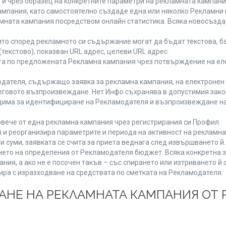
 и чрез образец на конкретните параметри на рекламната кампани
мпания, като самостоятелно създаде една или няколко Рекламни г
ламната кампания посредством онлайн статистика. Всяка новосъзд
то според рекламното си съдържание могат да бъдат текстова, ба
(текстово), показван URL адрес, целеви URL адрес.
та по предложената Рекламна кампания чрез потвърждение на ел
дателя, съдържащо заявка за рекламна кампания, на електронен 
говото възпроизвеждане. Нет Инфо съхранява в допустимия законе
одима за идентифициране на Рекламодателя и възпроизвеждане на
вече от една рекламна кампания чрез регистрирания си Профил.
и реорганизира параметрите и периода на активност на рекламна
и суми, заявката се счита за приета веднага след извършването й
ането на определения от Рекламодателя бюджет. Всяка конкретна 
ия, а ако не е посочен такъв – със спирането или изтриването й 
ира с изразходване на средствата по сметката на Рекламодателя.
ЩАНЕ НА РЕКЛАМНАТА КАМПАНИЯ ОТ