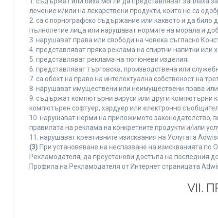
1. съдържат или биха могли да представляват заплаха з
лечение и/или на лекарствени продукти, които не са одо
2. са с порнографско съдържание или каквото и да било
пълнолетие лица или нарушават нормите на морала и доб
3. нарушават права или свободи на човека съгласно Конс
4. представляват пряка реклама на спиртни напитки или х
5. представляват реклама на тютюневи изделия;
6. представляват търговска, производствена или служеб
7. са обект на право на интелектуална собственост на тр
8. нарушават имуществени или неимуществени права или 
9. съдържат компютърни вируси или други компютърни к
компютърен софтуер, хардуер или електронно съобщител
10. нарушават норми на приложимото законодателство, в
правилата на реклама на конкретните продукти и/или усл
11. нарушават креативните изисквания на Услугата Adwi
(3)
При установяване на неспазване на изискванията по О
Рекламодателя, да преустанови достъпа на последния до
Профила на Рекламодателя от Интернет страницата Adwi
VII.