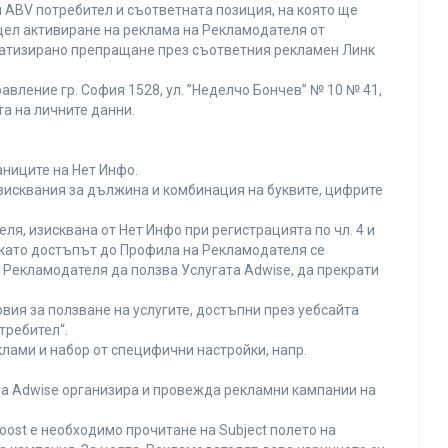
 ABV потребител и съответната позиция, на която ще
с цел активиране на реклама на Рекламодателя от
оматизирано препращане през съответния рекламен Линк
вление гр. София 1528, ул. ”Неделчо Бончев” № 10 № 41,
та на личните данни.
аниците на Нет Инфо.
изисквания за дължина и комбинация на буквите, цифрите
я, изисквана от Нет Инфо при регистрацията по чл. 4 и
 като достъпът до Профила на Рекламодателя се
Рекламодателя да ползва Услугата Adwise, да прекрати
вия за ползване на услугите, достъпни през уебсайта
требител“.
лами и набор от специфични настройки, напр.
ата Adwise организира и провежда рекламни кампании на
oost е необходимо прочитане на Subject полето на