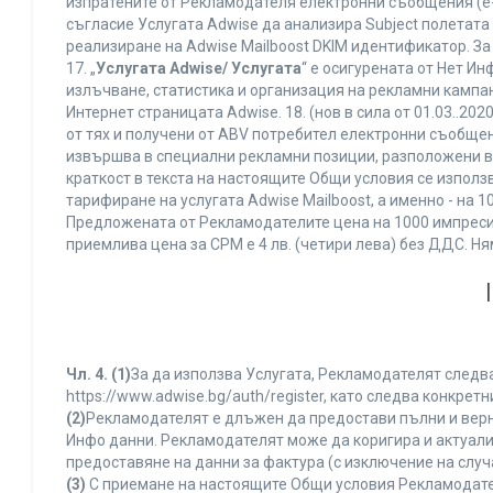
изпратените от Рекламодателя електронни съобщения (e-
съгласие Услугата Adwise да анализира Subject полетата
реализиране на Adwise Mailboost DKIM идентификатор. За
17. „
Услугата Adwise/ Услугата
“ е осигурената от Нет И
излъчване, статистика и организация на рекламни кампан
Интернет страницата Adwise. 18. (нов в сила от 01.03..2020 
от тях и получени от ABV потребител електронни съобщен
извършва в специални рекламни позиции, разположени в г
краткост в текста на настоящите Общи условия се използва 
тарифиране на услугата Adwise Mailboost, а именно - на 
Предложената от Рекламодателите цена на 1000 импресии
приемлива цена за CPM е 4 лв. (четири лева) без ДДС. 
Чл. 4.
(1)
За да използва Услугата, Рекламодателят следва
https://www.adwise.bg/auth/register, като следва конкр
(2)
Рекламодателят е длъжен да предостави пълни и верни
Инфо данни. Рекламодателят може да коригира и актуал
предоставяне на данни за фактура (с изключение на случа
(3)
С приемане на настоящите Общи условия Рекламодателя