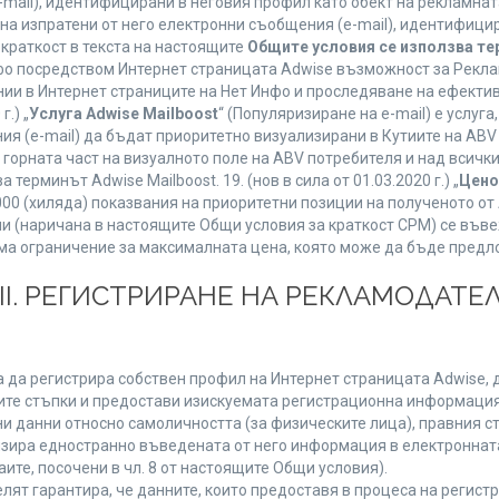
mail), идентифицирани в неговия профил като обект на рекламнат
 на изпратени от него електронни съобщения (e-mail), идентифиц
 краткост в текста на настоящите
Общите условия се използва т
нфо посредством Интернет страницата Adwise възможност за Рекла
ии в Интернет страниците на Нет Инфо и проследяване на ефектив
г.) „
Услуга Adwise Mailboost
“ (Популяризиране на e-mail) е услу
ия (e-mail) да бъдат приоритетно визуализирани в Кутиите на AB
орната част на визуалното поле на ABV потребителя и над всички 
терминът Adwise Mailboost. 19. (нов в сила от 01.03.2020 г.) „
Цено
1000 (хиляда) показвания на приоритетни позиции на полученото о
 (наричана в настоящите Общи условия за краткост CPM) се въве
Няма ограничение за максималната цена, която може да бъде предл
ІІІ. РЕГИСТРИРАНЕ НА РЕКЛАМОДАТЕЛ
 да регистрира собствен профил на Интернет страницата Adwise, д
етните стъпки и предостави изискуемата регистрационна информация
 данни относно самоличността (за физическите лица), правния ста
изира едностранно въведената от него информация в електроннат
ите, посочени в чл. 8 от настоящите Общи условия).
т гарантира, че данните, които предоставя в процеса на регистра