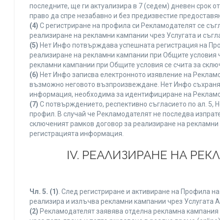
последните, ще ги актуализира в 7 (седем) дневен срок 
право да спре незабавно и без предизвестие предоставян
(4)
С регистриране на профила си Рекламодателят се съг
реализиране на рекламни кампании чрез Услугата и съгл
(5)
Нет Инфо потвърждава успешната регистрация на Про
реализиране на рекламни кампании при Общите условия 
рекламни кампании при Общите условия се счита за склю
(6)
Нет Инфо записва електронното изявление на Рекламо
възможно неговото възпроизвеждане. Нет Инфо съхранява 
информация, необходима за идентифициране на Рекламод
(7)
С потвърждението, респективно съгласието по ал. 5, 
профил. В случай че Рекламодателят не последва изпрате
сключеният рамков договор за реализиране на рекламни 
регистрацията информация.
IV. РЕАЛИЗИРАНЕ НА РЕ
Чл. 5.
(1)
. След регистриране и активиране на Профила н
реализира и излъчва рекламни кампании чрез Услугата A
(2)
Рекламодателят заявява отделна рекламна кампания к