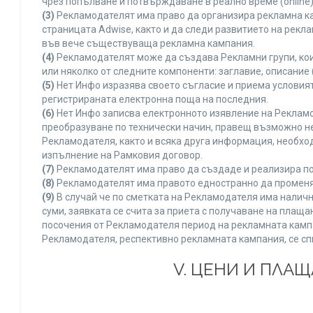
чрез попълване и потвърждаване в реално време (online)
(3)
Рекламодателят има право да организира рекламна ка
страницата Adwise, както и да следи развитието на рек
във вече съществуваща рекламна кампания.
(4)
Рекламодателят може да създава Рекламни групи, кои
или няколко от следните компоненти: заглавие, описание 
(5)
Нет Инфо изразява своето съгласие и приема условия
регистрираната електронна поща на последния.
(6)
Нет Инфо записва електронното изявление на Рекламо
преобразуване по технически начин, правещ възможно не
Рекламодателя, както и всяка друга информация, необх
изпълнение на Рамковия договор.
(7)
Рекламодателят има право да създаде и реализира по
(8)
Рекламодателят има правото едностранно да променя 
(9)
В случай че по сметката на Рекламодателя има наличн
суми, заявката се счита за приета с получаване на плащ
посочения от Рекламодателя период на рекламната кампан
Рекламодателя, респективно рекламната кампания, се сп
V. ЦЕНИ И ПЛА