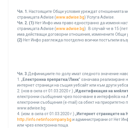
Чл. 1.
Настоящите Общи условия уреждат отношенията межд
страницата Adwise (
www.adwise.bg
) Услуга Adwise.
Чл. 2.
(1)
Нет Инфо има право едностранно да изменя нас
страницата Adwise (
www.adwise.bg
) . В случай че в 15 
има действащи договорни отношения, изменените Общи у
(2)
Нет Инфо разглежда поотделно всички постъпили въз
Чл. 3.
Дефинициите по-долу имат следното значение нався
1. „
Електронна препратка/Линк
” означава реализиране 
интернет страници на същия уебсайт или към други уебса
2. (нов в сила от 01.03.2020 г.) „
Идентификация на мейлит
електронни съобщения чрез посочване в интерфейса на A
електронни съобщения (e-mail) са обект на приоритетно п
www.adwise.bg.
4. (изм. в сила от 01.03.2020 г.) „
Интернет страниците на 
http://info.netinfocompany.bg
и администрирани от Нет Инф
или чрез електронна поща.