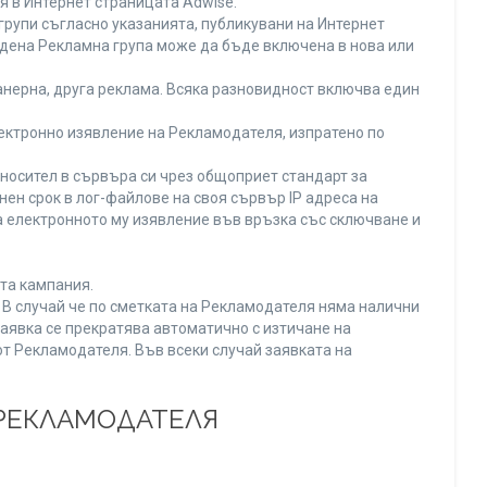
я в Интернет страницата Adwise.
рупи съгласно указанията, публикувани на Интернет
адена Рекламна група може да бъде включена в нова или
нерна, друга реклама. Всяка разновидност включва един
ектронно изявление на Рекламодателя, изпратено по
носител в сървъра си чрез общоприет стандарт за
н срок в лог-файлове на своя сървър IP адреса на
 електронното му изявление във връзка със сключване и
та кампания.
. В случай че по сметката на Рекламодателя няма налични
заявка се прекратява автоматично с изтичане на
от Рекламодателя. Във всеки случай заявката на
 РЕКЛАМОДАТЕЛЯ