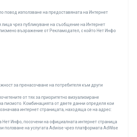
по повод използване на предоставяната на Интернет
 лица чрез публикуване на съобщение на Интернет
и писмено възражение от Рекламодател, с който Нет Инфо
ожност за пренасочване на потребителя към други
почетените от тях за приоритетно визуализиране
на писмото. Комбинацията от двете данни определя кои
 означава интернет страницата, находяща се на адрес:
на Нет Инфо, посочени на официалната интернет страница
ри ползване на услугата Adwise чрез платформата AdWise