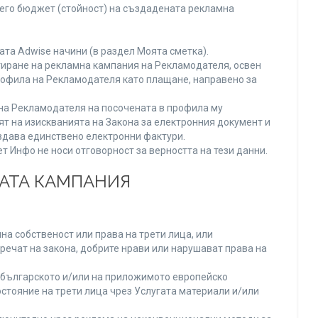
него бюджет (стойност) на създадената рекламна
та Adwise начини (в раздел Моята сметка).
тиране на рекламна кампания на Рекламодателя, освен
Профила на Рекламодателя като плащане, направено за
а на Рекламодателя на посочената в профила му
ят на изискванията на Закона за електронния документ и
издава единствено електронни фактури.
 Инфо не носи отговорност за верността на тези данни.
НАТА КАМПАНИЯ
а собственост или права на трети лица, или
речат на закона, добрите нрави или нарушават права на
българското и/или на приложимото европейско
стояние на трети лица чрез Услугата материали и/или