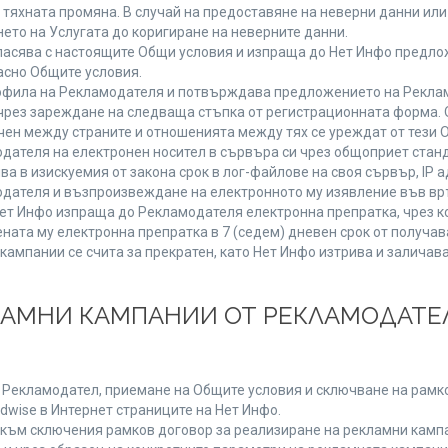
от тяхната промяна. В случай на предоставяне на неверни данни и
ето на Услугата до коригиране на неверните данни.
ласява с настоящите Общи условия и изпраща до Нет Инфо предлож
асно Общите условия.
фила на Рекламодателя и потвърждава предложението на Реклам
чрез зареждане на следваща стъпка от регистрационната форма. 
чен между страните и отношенията между тях се уреждат от тези 
дателя на електронен носител в сървъра си чрез общоприет станд
в изискуемия от закона срок в лог-файлове на своя сървър, IP ад
ателя и възпроизвеждане на електронното му изявление във връ
Нет Инфо изпраща до Рекламодателя електронна препратка, чрез к
ната му електронна препратка в 7 (седем) дневен срок от получав
кампании се счита за прекратен, като Нет Инфо изтрива и залича
КЛАМНИ КАМПАНИИ ОТ РЕКЛАМОДАТЕЛ
а Рекламодател, приемане на Общите условия и сключване на рамко
dwise в Интернет страниците на Нет Инфо.
ъм сключения рамков договор за реализиране на рекламни кампа