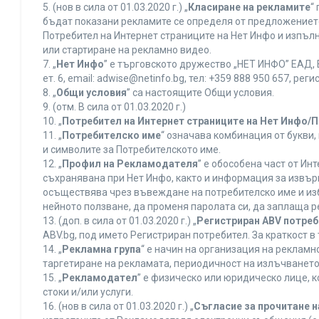
5. (нов в сила от 01.03.2020 г.) „
Класиране на рекламите
“
бъдат показани рекламите се определя от предложението 
Потребител на Интернет страниците на Нет Инфо и изпъ
или стартиране на рекламно видео.
7. „
Нет Инфо
” е търговското дружество „НЕТ ИНФО” ЕАД, 
ет. 6, еmail: adwise@netinfo.bg, тел: +359 888 950 657, 
8. „
Общи условия
” са настоящите Общи условия.
9. (отм. В сила от 01.03.2020 г.)
10. „
Потребител на Интернет страниците на Нет Инфо/
11. „
Потребителско име
“ означава комбинация от букви
и символите за Потребителското име.
12. „
Профил на Рекламодателя
” е обособена част от И
съхранявана при Нет Инфо, както и информация за извъ
осъществява чрез въвеждане на потребителско име и из
нейното ползване, да променя паролата си, да заплаща р
13. (доп. в сила от 01.03.2020 г.) „
Регистриран ABV потре
ABV.bg, под името Регистриран потребител. За краткост 
14. „
Рекламна група
“ е начин на организация на реклам
таргетиране на рекламата, периодичност на излъчването 
15. „
Рекламодател
” е физическо или юридическо лице, 
стоки и/или услуги.
16. (нов в сила от 01.03.2020 г.) „
Съгласие за прочитане н