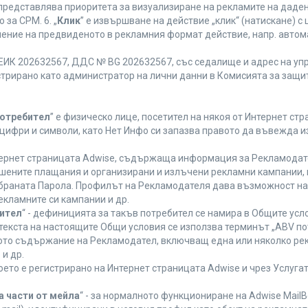
 представлява приоритета за визуализиране на рекламите на даден
за CPM. 6. „
Клик
” е извършване на действие „клик“ (натискане) 
лнение на предвиденото в рекламния формат действие, напр. авт
ЕИК 202632567, ДДС № BG 202632567, със седалище и адрес на упра
регистрирано като администратор на лични данни в Комисията за защи
Потребител
” е физическо лице, посетител на някоя от Интернет стр
, цифри и символи, като Нет Инфо си запазва правото да въвежда 
нтернет страницата Adwise, съдържаща информация за Рекламодател
ршените плащания и организирани и излъчени рекламни кампании,
браната Парола. Профилът на Рекламодателя дава възможност на 
екламните си кампании и др.
бител
“ - дефиницията за такъв потребител се намира в Общите усло
в текста на настоящите Общи условия се използва терминът „ABV по
ното съдържание на Рекламодател, включващ една или няколко рек
и др.
което е регистрирано на Интернет страницата Adwise и чрез Услуг
а части от мейла
“ - за нормалното функциониране на Adwise MailB