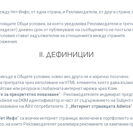
у Нет Инфо, от една страна, и Рекламодатели, от друга страна, 
тоящите Общи условия, за което уведомява Рекламодатели и трети
(петнадесет) дневен срок от публикуване на съобщението не постъп
словия стават задължителни за отношенията между страните.
ражения.
ІІ. ДЕФИНИЦИИ
къде в Общите условия, освен ако друго не е изрично посочено:
на препратка чрез използване на HTML елементи, което дава възм
йтове или ресурси в глобалната интернет мрежа чрез Клик.
е за приоритетно показване
“ - Рекламодателите индикират пред
dwise на DKIM идентификатор и част от съдържанието на Subject 
оказване на ABV потребителите. 3. „
Интернет страницата Adwise
”
Нет Инфо
” са всички интернет страници, включени в портфолиото 
о, на които Рекламодателят реализира рекламните си кампании п