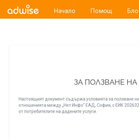
Начало
Помощ
Бло
Уважаеми рекламодатели, с настоящото съобщение бих
ЗА ПОЛЗВАНЕ НА
Настоящият документ съдържа условията за ползване на
отношенията между „Нет Инфо“ ЕАД, София, с ЕИК 20263256
от потребителите на дадените услуги.