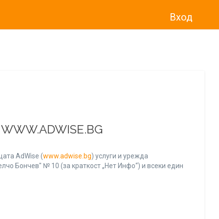
Вход
о“
)
прекратява услугата Adwise
считано от
01.01.2026 г
.
А WWW.ADWISE.BG
ата AdWise (
www.adwise.bg
) услуги и урежда
лчо Бончев" № 10 (за краткост „Нет Инфо“) и всеки един