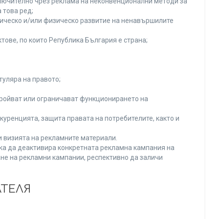
включително чрез реклама на неконвенционални методи за
 това ред;
хическо и/или физическо развитие на ненавършилите
тове, по които Република България е страна;
туляра на правото;
тройват или ограничават функционирането на
уренцията, защита правата на потребителите, както и
и визията на рекламните материали.
нка да деактивира конкретната рекламна кампания на
не на рекламни кампании, респективно да заличи
АТЕЛЯ