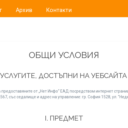
г
Архив
Контакти
ме искали да Ви уведомим, че „Нет Инфо“ ЕАД (
„Нет Инф
За повече информация, натиснете
тук.
ОБЩИ УСЛОВИЯ
 УСЛУГИТЕ, ДОСТЪПНИ НА УЕБСАЙТ
 предоставяните от „Нет Инфо“ ЕАД посредством интернет страниц
7, със седалище и адрес на управление: гр. София 1528, ул. "Неде
І. ПРЕДМЕТ