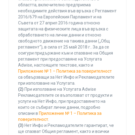
областта, включително предприема
необходимите действия във връзка с Регламент
2016/679 на Европейския Парламент и на
Съвета от 27 април 2016 година относно
защитата на физическите лица във връзка с
обработването на лични данни и относно
свободното движение на такива данни („Общ
регламент“), в сила от 25 май 2018 г.. За да се
осигури придържане към и спазване на Общия
регламент при предоставяне на Услугата
Adwise, настоящите текстове, както и
Приложение № 1 – Политика за поверителност
са обвързващи за Нет Инфо и Рекламодателите
при използване на Услугата.
(2)
При използване на Услугата Adwise
Рекламодателите се възползват от продукти и
услуги на Нет Инфо, при предоставянето на
които се събират лични данни, подробно
описани в
Приложение № 1 – Политика за
поверителност
.
(3)
Нет Инфо и Рекламодателите гарантират, че
ще спазват Общия регламент, както и всички