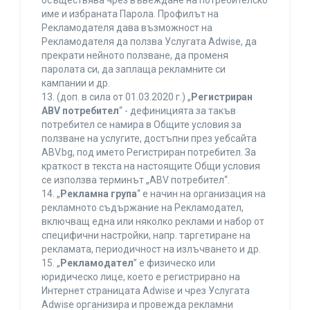
осъществява чрез въвеждане на потребителско
име и избраната Парола. Профилът на
Рекламодателя дава възможност на
Рекламодателя да ползва Услугата Adwise, да
прекрати нейното ползване, да променя
паролата си, да заплаща рекламните си
кампании и др.
13. (доп. в сила от 01.03.2020 г.) „
Регистриран
ABV потребител
“ - дефиницията за такъв
потребител се намира в Общите условия за
ползване на услугите, достъпни през уебсайта
ABV.bg, под името Регистриран потребител. За
краткост в текста на настоящите Общи условия
се използва терминът „ABV потребител“.
14. „
Рекламна група
“ е начин на организация на
рекламното съдържание на Рекламодател,
включващ една или няколко реклами и набор от
специфични настройки, напр. таргетиране на
рекламата, периодичност на излъчването и др.
15. „
Рекламодател
” е физическо или
юридическо лице, което е регистрирано на
Интернет страницата Adwise и чрез Услугата
Adwise организира и провежда рекламни