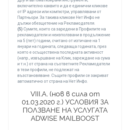
други автоматизирани инструменти,
включително каквито и да е единични кликове
от IP адреси или компютри, управлявани от
Партньори. За такива кликове Нет Инфо не
дължи обезщетение на Рекламодателя.
(5)
Сумите, които са заредени в Профилите на
рекламодатели и неизползвани в продължение
на 5 (пет) години, считано от изтичане на 1
януари на годината, следваща годината, през
която е осъществена последната активност
(напр., извършване на Клик, зареждане на сума
и т.н.) от страна на съответните Рекламодатели
в тези профили, не подлежат на
възстановяване. Същите профили се закриват
автоматично от страна на Нет Инфо.
VIII.A. (нов в сила от
01.03.2020 г.) УСЛОВИЯ ЗА
ПОЛЗВАНЕ НА УСЛУГАТА
ADWISE MAILBOOST