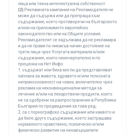
лица или тяхна интелектуална собственост.
(2)
Рекламната кампания на Рекламодателя не
може да съдържа или да препраща към
съдържание, което противоречи на българското
и/или на приложимото европейско
законодателство или на Общите условия.
Рекламодателят се задължава да не рекламира
и да не прави по никакъв начин достояние на
трети лица чрез Услугата материали и/или
съдържание, които неизчерпателно и по
преценка на Нет Инфо:
1. съдържат или биха могли да представляват
заплаха за живота, здравето и/или телесната
неприкосновеност на човек, включително чрез
реклама на неконвенционални методи за
лечение и/или на лекарствени продукти, които
не са одобрени за разпространение в Република
България по предвидения за това ред;
2. са с порнографско съдържание или каквото и
да било друго съдържание, което застрашава
нормалното нравствено, психическо и/или
физическо развитие на ненавършилите