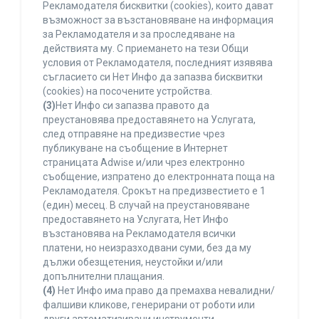
Рекламодателя бисквитки (cookies), които дават
възможност за възстановяване на информация
за Рекламодателя и за проследяване на
действията му. С приемането на тези Общи
условия от Рекламодателя, последният изявява
съгласието си Нет Инфо да запазва бисквитки
(cookies) на посочените устройства.
(3)
Нет Инфо си запазва правото да
преустановява предоставянето на Услугата,
след отправяне на предизвестие чрез
публикуване на съобщение в Интернет
страницата Adwise и/или чрез електронно
съобщение, изпратено до електронната поща на
Рекламодателя. Срокът на предизвестието е 1
(един) месец. В случай на преустановяване
предоставянето на Услугата, Нет Инфо
възстановява на Рекламодателя всички
платени, но неизразходвани суми, без да му
дължи обезщетения, неустойки и/или
допълнителни плащания.
(4)
Нет Инфо има право да премахва невалидни/
фалшиви кликове, генерирани от роботи или