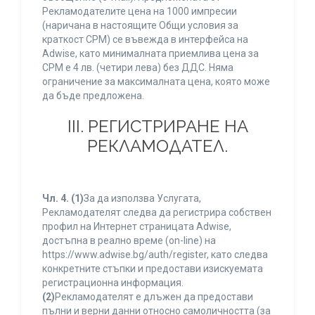
Рекламодателите цена на 1000 импресии
(наричана в настоящите Общи условия за
краткост CPM) се въвежда в интерфейса на
Adwise, като минималната приемлива цена за
CPM е 4 лв. (четири лева) без ДДС. Няма
ограничение за максималната цена, която може
да бъде предложена.
ІІІ. РЕГИСТРИРАНЕ НА
РЕКЛАМОДАТЕЛ.
Чл. 4.
(1)
За да използва Услугата,
Рекламодателят следва да регистрира собствен
профил на Интернет страницата Adwise,
достъпна в реално време (on-line) на
https://www.adwise.bg/auth/register, като следва
конкретните стъпки и предостави изискуемата
регистрационна информация.
(2)
Рекламодателят е длъжен да предостави
пълни и верни данни относно самоличността (за