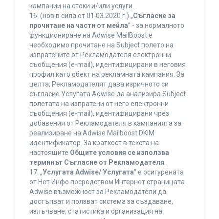
кампании на стоки и/или услуги.
16. (нов в сила от 01.03.2020 г.) „
Съгласие за
прочитане на части от мейла
“ - за нормалното
функциониране на Adwise MailBoost е
необходимо прочитане на Subject полето на
изпратените от Рекламодателя електронни
съобщения (e-mail), идентифицирани в неговия
профил като обект на рекламната кампания. За
целта, Рекламодателят дава изричното си
съгласие Услугата Adwise да анализира Subject
полетата на изпратени от него електронни
съобщения (e-mail), идентифицирани чрез
добавения от Рекламодателя в кампанията за
реализиране на Adwise Mailboost DKIM
идентификатор. За краткост в текста на
настоящите
Общите условия се използва
терминът Съгласие от Рекламодателя
.
17. „
Услугата Adwise/ Услугата
“ е осигурената
от Нет Инфо посредством Интернет страницата
Adwise възможност за Рекламодатели да
достъпват и ползват система за създаване,
излъчване, статистика и организация на