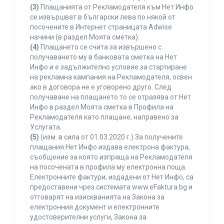
(3)
Плащанията от Рекламодателя към Нет Инфо
се извършват в български лева по някой от
посочените в Интернет страницата Adwise
начини (в раздел Моята сметка).
(4)
Плащането се счита за извършено с
получаването му в банковата сметка на Нет
Инфо и е задължително условие за стартиране
на рекламна кампания на Рекламодателя, освен
ако в договора не е уговорено друго. След
получаване на плащането то се отразява от Нет
Инфо в раздел Моята сметка в Профила на
Рекламодателя като плащане, направено за
Услугата.
(5)
(изм. в сила от 01.03.2020 г.) За получените
плащания Нет Инфо издава електрона фактура,
съобщение за която изпраща на Рекламодателя
на посочената в профила му електронна поща.
Електронните фактури, издадени от Нет Инфо, са
предоставени чрез системата www.eFaktura.bg и
отговарят на изискванията на Закона за
електронния документ и електронните
удостоверителни услуги, Закона за