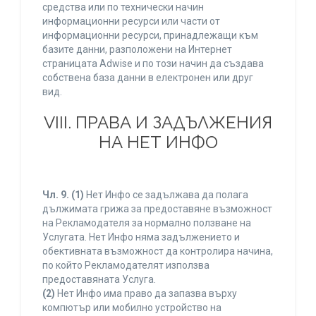
средства или по технически начин
информационни ресурси или части от
информационни ресурси, принадлежащи към
базите данни, разположени на Интернет
страницата Adwise и по този начин да създава
собствена база данни в електронен или друг
вид.
VIII. ПРАВА И ЗАДЪЛЖЕНИЯ
НА НЕТ ИНФО
Чл. 9.
(1)
Нет Инфо се задължава да полага
дължимата грижа за предоставяне възможност
на Рекламодателя за нормално ползване на
Услугата. Нет Инфо няма задължението и
обективната възможност да контролира начина,
по който Рекламодателят използва
предоставяната Услуга.
(2)
Нет Инфо има право да запазва върху
компютър или мобилно устройство на