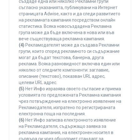
създаде една или няколко Рекламни групи
съгласно указанията, публикувани на Интернет
страницата Adwise, както и да следи развитието
на рекламната кампания посредством онлайн
статистика. Всяка новосъздадена Рекламна
група може да бъде включена в нова или във
вече съществуваща рекламна кампания.
(4)
Рекламодателят може да създава Рекламни
групи, които според рекламното си съдържание
могат да бъдат текстова, банерна, друга
реклама. Всяка разновидност включва един или
няколко от следните компоненти: заглавие,
описание (текстово), показван URL адрес,
целеви URL адрес.
(5)
Нет Инфо изразява своето съгласие и приема
условията по предложената Рекламна кампания
чрез потвърждение на електронно изявление на
Рекламодателя, изпратено по регистрираната
електронна поща на последния.
(6)
Нет Инфо записва електронното изявление
на Рекламодателя, съдържащо заявка за
рекламна кампания, на електронен носител в
сървъра си чрез общоприет стандарт за