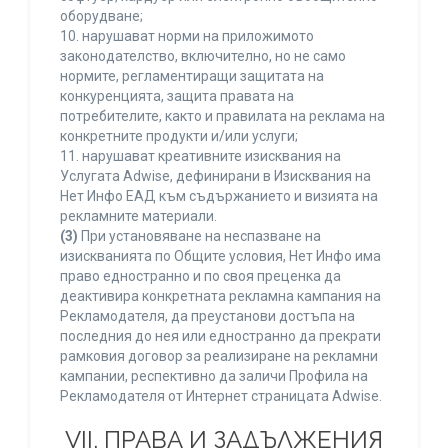
оборудване;
10. нарушават норми на приложимото
законодателство, включително, но не само
нормите, регламентиращи защитата на
конкуренцията, защита правата на
потребителите, както и правилата на реклама на
конкретните продукти и/или услуги;
11. нарушават креативните изисквания на
Услугата Adwise, дефинирани в Изисквания на
Нет Инфо ЕАД към съдържанието и визията на
рекламните материали.
(3)
При установяване на неспазване на
изискванията по Общите условия, Нет Инфо има
право едностранно и по своя преценка да
деактивира конкретната рекламна кампания на
Рекламодателя, да преустанови достъпа на
последния до нея или едностранно да прекрати
рамковия договор за реализиране на рекламни
кампании, респективно да заличи Профила на
Рекламодателя от Интернет страницата Adwise.
VII. ПРАВА И ЗАДЪЛЖЕНИЯ