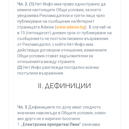
Чл. 2.
(1)
Нет Инфо има право едностранно да
изменя настоящите Общи условия, за което
уведомява Рекламодатели и трети лица чрез
публикуване на съобщение на Интернет
страницата Adwise (
www.adwise.bg
) . В случай че
в 15 (петнадесет) дневен срок от публикуване на
съобщението не постъпи писмено възражение
от Рекламодател, с който Нет Инфо има
действащи договорни отношения, изменените
Общи условия стават задължителни за
отношенията между страните.
(2)
Нет Инфо разглежда поотделно всички
постъпили възражения.
ІІ. ДЕФИНИЦИИ
Чл. 3.
Дефинициите по-долу имат следното
значение навсякъде в Общите условия, освен
ако друго не е изрично посочено:
1. „
Електронна препратка/Линк
” означава