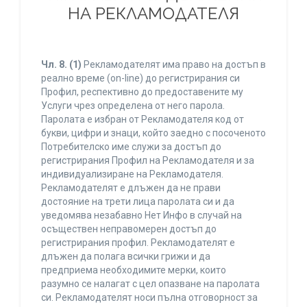
НА РЕКЛАМОДАТЕЛЯ
Чл. 8.
(1)
Рекламодателят има право на достъп в
реално време (on-line) до регистрирания си
Профил, респективно до предоставените му
Услуги чрез определена от него парола.
Паролата е избран от Рекламодателя код от
букви, цифри и знаци, който заедно с посоченото
Потребителско име служи за достъп до
регистрирания Профил на Рекламодателя и за
индивидуализиране на Рекламодателя.
Рекламодателят е длъжен да не прави
достояние на трети лица паролата си и да
уведомява незабавно Нет Инфо в случай на
осъществен неправомерен достъп до
регистрирания профил. Рекламодателят е
длъжен да полага всички грижи и да
предприема необходимите мерки, които
разумно се налагат с цел опазване на паролата
си. Рекламодателят носи пълна отговорност за