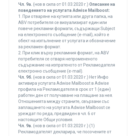
Чл. 9а.
(нов в сила от 01.03.2020 г.)
Описание на
поведението на услугата Adwise Mailboost:
1. При отваряне на кутията или друга папка, на
ABV потребителя се визуализират един или
повече рекламни формати, съдържащи Subject
на електронното съобщение (e-mail), който е
обект на изпълнение от услугата и обозначение
за рекламен формат.
2. При клик върху рекламния формат, на ABV
потребителя се отваря непромененото
съдържание на изпратеното от Рекламодателя
електронно съобщение (e-mail).
Чл. 9б.
(нов в сила от 01.03.2020 г.) Нет Инфо
активира услугата Adwise Mailboost в Adwise
профила на Рекламодателя в срок от 1 (един)
работен ден от получаване на плащане за нея.
Отношенията между страните, свързани със
заплащането на услугата Adwise Mailboost се
уреждат по реда, предвиден в чл. 6 от
настоящите Общи условия.
Чл. 9в.
(нов в сила от 01.03.2020 г.) (1)
Рекламодателят декларира, че посочените от