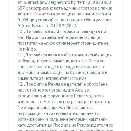
ет. 6, еmail: adwise@netinfo.bg, тел: +359 888 950
657, регистрирано като администратор на лични
данни в Комисията за защита на личните данни.
8. „
Общи условия
” са настоящите Общи условия.
9. (отм. В сила от 01.03.2020 г.)
10. „
Потребител на Интернет страниците на
Нет Инфо/Потребител
” е физическо лице,
посетител на някоя от Интернет страниците на
Нет Инфо.
11. „
Потребителско име
“ означава комбинация
от букви, цифри и символи, като Нет Инфо си
запазва правото да въвежда изисквания за
дължина и комбинация на буквите, цифрите и
символите за Потребителското име.
12. „
Профил на Рекламодателя
” е обособена
част от Интернет страницата Adwise,
съдържаща информация за Рекламодателя,
изисквана от Нет Инфо при регистрацията по чл.
4 и съхранявана при Нет Инфо, както и
информация за извършените плащания и
организирани и излъчени рекламни кампании,
като достъпът до Профила на Рекламодателя се