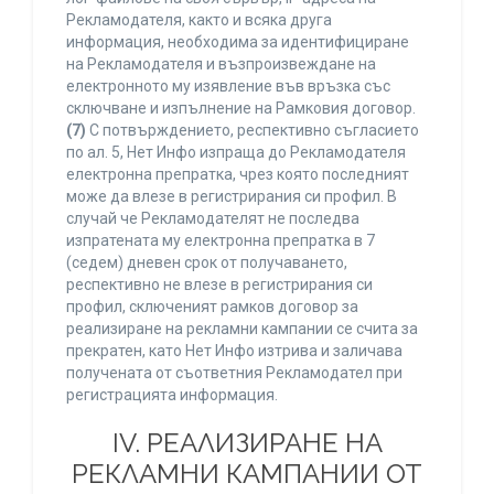
Рекламодателя, както и всяка друга
информация, необходима за идентифициране
на Рекламодателя и възпроизвеждане на
електронното му изявление във връзка със
сключване и изпълнение на Рамковия договор.
(7)
С потвърждението, респективно съгласието
по ал. 5, Нет Инфо изпраща до Рекламодателя
електронна препратка, чрез която последният
може да влезе в регистрирания си профил. В
случай че Рекламодателят не последва
изпратената му електронна препратка в 7
(седем) дневен срок от получаването,
респективно не влезе в регистрирания си
профил, сключеният рамков договор за
реализиране на рекламни кампании се счита за
прекратен, като Нет Инфо изтрива и заличава
получената от съответния Рекламодател при
регистрацията информация.
IV. РЕАЛИЗИРАНЕ НА
РЕКЛАМНИ КАМПАНИИ ОТ