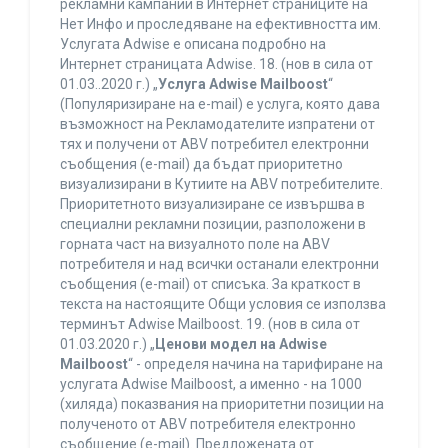
рекламни кампании в Интернет страниците на
Нет Инфо и проследяване на ефективността им.
Услугата Adwise е описана подробно на
Интернет страницата Adwise. 18. (нов в сила от
01.03..2020 г.) „
Услуга Adwise Mailboost
“
(Популяризиране на e-mail) е услуга, която дава
възможност на Рекламодателите изпратени от
тях и получени от ABV потребител електронни
съобщения (e-mail) да бъдат приоритетно
визуализирани в Кутиите на ABV потребителите.
Приоритетното визуализиране се извършва в
специални рекламни позиции, разположени в
горната част на визуалното поле на ABV
потребителя и над всички останали електронни
съобщения (e-mail) от списъка. За краткост в
текста на настоящите Общи условия се използва
терминът Adwise Mailboost. 19. (нов в сила от
01.03.2020 г.) „
Ценови модел на Adwise
Mailboost
“ - определя начина на тарифиране на
услугата Adwise Mailboost, а именно - на 1000
(хиляда) показвания на приоритетни позиции на
полученото от ABV потребителя електронно
съобщение (e-mail). Предложената от