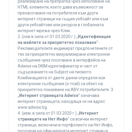
реализиране на препратка чрез използване на
HTML елементи, което дава възможност за
пренасочване на потребителя към други
интернет страници на същия уебсайт или към
други уебсайтове или ресурси в глобалната
интернет мрежа чрез Клик.
2. (нов в сила от 01.03.2020 г.) „
Идентификация
на мейлите за приоритетно показване
“ -
Рекламодателите индикират предпочетените от
тях за приоритетно визуализиране електронни
съобщения чрез посочване в интерфейса на
Adwise на DKIM идентификатор и част от
съдържанието на Subject на писмото.
Комбинацията от двете данни определя кои
електронни съобщения (e-mail) са обект на
приоритетно показване на ABV потребителите. 3.
„
Интернет страницата Adwise
” означава
интернет страницата, находяща се на адрес:
www.adwise.bg.
4. (изм. в сила от 01.03.2020 г.) „
Интернет
страниците на Нет Инфо
” са всички интернет
страници, включени в портфолиото на Нет Инфо,
посочени на официалната интернет страница