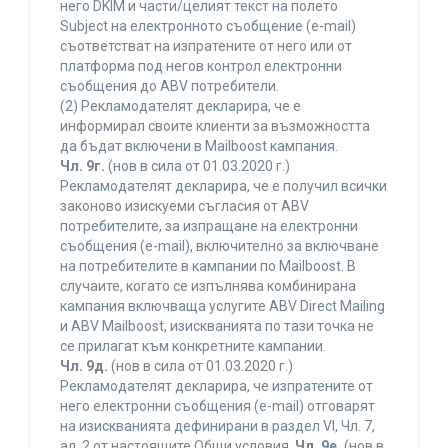
него DKIM и части/целият текст на полето
Subject на електронното съобщение (e-mail)
съответстват на изпратените от него или от
платформа под негов контрол електронни
съобщения до ABV потребители.
(2) Рекламодателят декларира, че е
информирал своите клиенти за възможността
да бъдат включени в Mailboost кампания.
Чл. 9г.
(нов в сила от 01.03.2020 г.)
Рекламодателят декларира, че е получил всички
законово изискуеми съгласия от ABV
потребителите, за изпращане на електронни
съобщения (e-mail), включително за включване
на потребителите в кампании по Mailboost. В
случаите, когато се изпълнява комбинирана
кампания включваща услугите ABV Direct Mailing
и ABV Mailboost, изискванията по тази точка не
се прилагат към конкретните кампании.
Чл. 9д.
(нов в сила от 01.03.2020 г.)
Рекламодателят декларира, че изпратените от
него електронни съобщения (e-mail) отговарят
на изискванията дефинирани в раздел VI, Чл. 7,
ал. 2 от настоящите Общи условия.
Чл. 9е.
(нов в