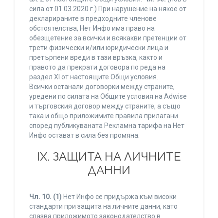
сила от 01.03.2020 г.) При нарушение на някое от
декларираните в предходните членове
обстоятелства, Нет Инфо има право на
обезщетение за всички и всякакви претенции от
трети физически и/или юридически лица и
претърпени вреди в тази връзка, както и
правото да прекрати договора по реда на
раздел XI от настоящите Общи условия.
Всички останали договорки между страните,
уредени по силата на Общите условия на Adwise
и търговския договор между страните, а също
така и общо приложимите правила прилагани
според публикуваната Рекламна тарифа на Нет
Инфо остават в сила без промяна.
IХ. ЗАЩИТА НА ЛИЧНИТЕ
ДАННИ
Чл. 10.
(1)
Нет Инфо се придържа към високи
стандарти при защита на личните данни, като
спазва приложимото законодателство в