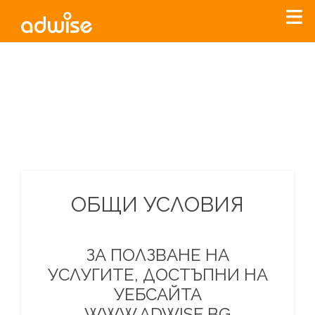
Уважаеми рекламодатели, с настоящото съобщение
бихме искали да Ви уведомим, че „Нет Инфо“ ЕАД (
„Нет
Инфо“
)
прекратява услугата Adwise
считано от
01.01.2026
г
.
За повече информация, натиснете
тук.
ОБЩИ УСЛОВИЯ
ЗА ПОЛЗВАНЕ НА
УСЛУГИТЕ, ДОСТЪПНИ НА
УЕБСАЙТА
WWW.ADWISE.BG