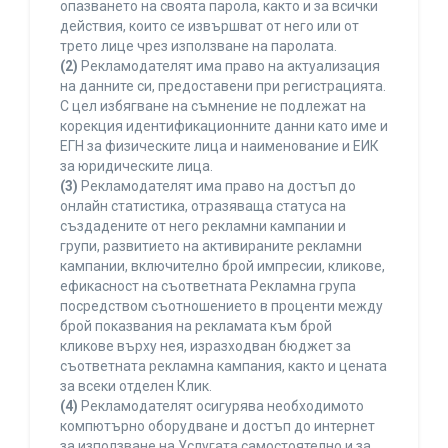
опазването на своята парола, както и за всички
действия, които се извършват от него или от
трето лице чрез използване на паролата.
(2)
Рекламодателят има право на актуализация
на данните си, предоставени при регистрацията.
С цел избягване на съмнение не подлежат на
корекция идентификационните данни като име и
ЕГН за физическите лица и наименование и ЕИК
за юридическите лица.
(3)
Рекламодателят има право на достъп до
онлайн статистика, отразяваща статуса на
създадените от него рекламни кампании и
групи, развитието на активираните рекламни
кампании, включително брой импресии, кликове,
ефикасност на съответната Рекламна група
посредством съотношението в проценти между
брой показвания на рекламата към брой
кликове върху нея, изразходван бюджет за
съответната рекламна кампания, както и цената
за всеки отделен Клик.
(4)
Рекламодателят осигурява необходимото
компютърно оборудване и достъп до интернет
за използване на Услугата самостоятелно и за