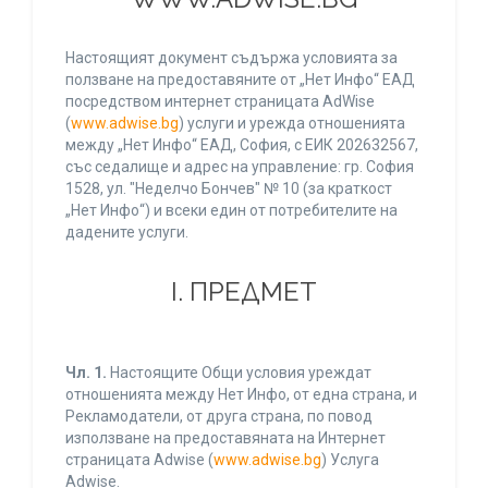
Настоящият документ съдържа условията за
ползване на предоставяните от „Нет Инфо“ ЕАД
посредством интернет страницата AdWise
(
www.adwise.bg
) услуги и урежда отношенията
между „Нет Инфо“ ЕАД, София, с ЕИК 202632567,
със седалище и адрес на управление: гр. София
1528, ул. "Неделчо Бончев" № 10 (за краткост
„Нет Инфо“) и всеки един от потребителите на
дадените услуги.
І. ПРЕДМЕТ
Чл. 1.
Настоящите Общи условия уреждат
отношенията между Нет Инфо, от една страна, и
Рекламодатели, от друга страна, по повод
използване на предоставяната на Интернет
страницата Adwise (
www.adwise.bg
) Услуга
Adwise.