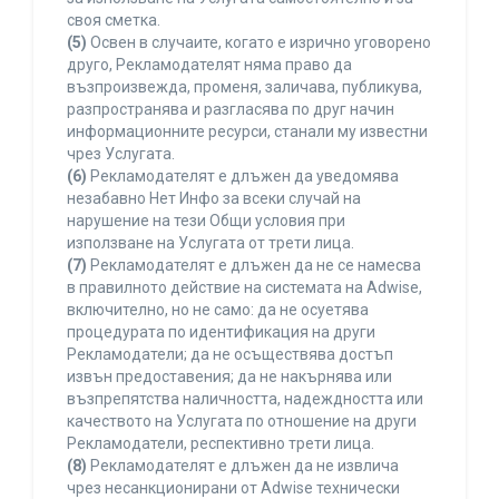
своя сметка.
(5)
Освен в случаите, когато е изрично уговорено
друго, Рекламодателят няма право да
възпроизвежда, променя, заличава, публикува,
разпространява и разгласява по друг начин
информационните ресурси, станали му известни
чрез Услугата.
(6)
Рекламодателят е длъжен да уведомява
незабавно Нет Инфо за всеки случай на
нарушение на тези Общи условия при
използване на Услугата от трети лица.
(7)
Рекламодателят е длъжен да не се намесва
в правилното действие на системата на Adwise,
включително, но не само: да не осуетява
процедурата по идентификация на други
Рекламодатели; да не осъществява достъп
извън предоставения; да не накърнява или
възпрепятства наличността, надеждността или
качеството на Услугата по отношение на други
Рекламодатели, респективно трети лица.
(8)
Рекламодателят е длъжен да не извлича
чрез несанкционирани от Adwise технически