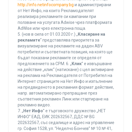
http://info.netinfocompany.bg
и администрирани
от Нет Инфо, на които Рекламодателят
реализира рекламните си кампании при
ползване на услугата Adwise чрез платформата
AdWise или чрез електронна поща.
5. (нов в сила от 01.03.2020 г.) „
Класиране на
рекламите
“ представлява приоритета за
визуализиране на рекламите на даден ABV
потребител и съответната позиция, на която ще
бъдат показани рекламите се определя от
предложението за CPM. 6. „
Клик
” е извършване
на действие „клик“ (натискане) с цел активиране
на реклама на Рекламодателя от Потребител на
Интернет страниците на Нет Инфо и изпълнение
на предвиденото в рекламния формат действие,
напр. автоматизирано препращане през
съответния рекламен Линк или стартиране на
рекламно видео.
7. „
Нет Инфо
” е търговското дружество „НЕТ
ИНФО” ЕАД, ЕИК 202632567, ДДС № BG
202632567, със седалище и адрес на управление
гр. София 1528, ул. ”Неделчо Бончев” № 10 № 41,