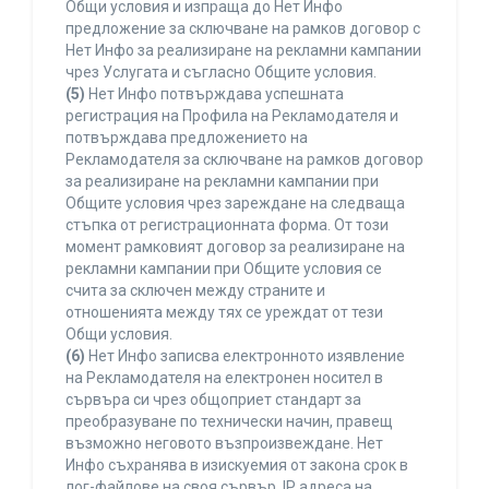
Общи условия и изпраща до Нет Инфо
предложение за сключване на рамков договор с
Нет Инфо за реализиране на рекламни кампании
чрез Услугата и съгласно Общите условия.
(5)
Нет Инфо потвърждава успешната
регистрация на Профила на Рекламодателя и
потвърждава предложението на
Рекламодателя за сключване на рамков договор
за реализиране на рекламни кампании при
Общите условия чрез зареждане на следваща
стъпка от регистрационната форма. От този
момент рамковият договор за реализиране на
рекламни кампании при Общите условия се
счита за сключен между страните и
отношенията между тях се уреждат от тези
Общи условия.
(6)
Нет Инфо записва електронното изявление
на Рекламодателя на електронен носител в
сървъра си чрез общоприет стандарт за
преобразуване по технически начин, правещ
възможно неговото възпроизвеждане. Нет
Инфо съхранява в изискуемия от закона срок в
лог-файлове на своя сървър, IP адреса на