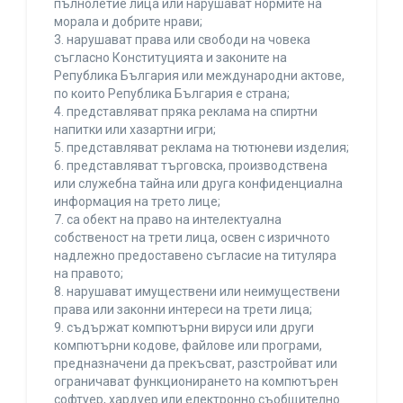
пълнолетие лица или нарушават нормите на
морала и добрите нрави;
3. нарушават права или свободи на човека
съгласно Конституцията и законите на
Република България или международни актове,
по които Република България е страна;
4. представляват пряка реклама на спиртни
напитки или хазартни игри;
5. представляват реклама на тютюневи изделия;
6. представляват търговска, производствена
или служебна тайна или друга конфиденциална
информация на трето лице;
7. са обект на право на интелектуална
собственост на трети лица, освен с изричното
надлежно предоставено съгласие на титуляра
на правото;
8. нарушават имуществени или неимуществени
права или законни интереси на трети лица;
9. съдържат компютърни вируси или други
компютърни кодове, файлове или програми,
предназначени да прекъсват, разстройват или
ограничават функционирането на компютърен
софтуер, хардуер или електронно съобщително