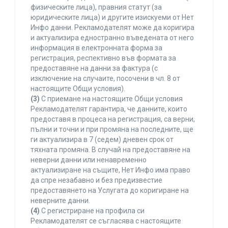
физическите лица), правния статут (за
юридическите лица) и другите изискуеми от Нет
Инфо данни. Рекламодателят може да коригира
и актуализира едностранно въведената от него
информация в електронната форма за
регистрация, респективно във формата за
предоставяне на данни за фактура (с
изключение на случаите, посочени в чл. 8 от
настоящите Общи условия).
(3)
С приемане на настоящите Общи условия
Рекламодателят гарантира, че данните, които
предоставя в процеса на регистрация, са верни,
пълни и точни и при промяна на последните, ще
ги актуализира в 7 (седем) дневен срок от
тяхната промяна. В случай на предоставяне на
неверни данни или ненавременно
актуализиране на същите, Нет Инфо има право
да спре незабавно и без предизвестие
предоставянето на Услугата до коригиране на
неверните данни.
(4)
С регистриране на профила си
Рекламодателят се съгласява с настоящите