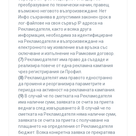
преобразуване по технически начин, правещ
възможно неговото възпроизвеждане. Нет
Инфо съхранява в допустимия законен срок в
лог-файлове на своя сървър IP адреса на
Рекламодателя, както и всяка друга
информация, необходима за идентифициране
на Рекламодателя и възпроизвеждане на
електронното му изявление във връзка със
сключване и изпълнение на Рамковия договор.
(7)
Рекламодателят има право да създаде и
реализира повече от една рекламна кампания
чрез регистрирания си Профил.
(8)
Рекламодателят има правото едностранно
да променя и реорганизира параметрите и
периода на активност на рекламната кампания.
(9)
В случай че по сметката на Рекламодателя
има налични суми, заявката се счита за приета
веднага след извършването й. В случай че по
сметката на Рекламодателя няма налични суми,
заявката се счита за приета с получаване на
плащането на определения от Рекламодателя
бюджет. Всяка конкретна заявка се прекратява