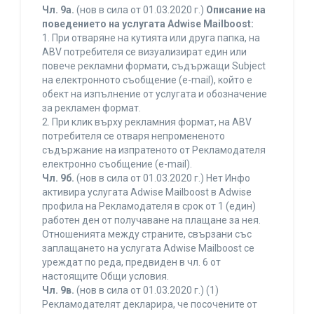
Чл. 9а.
(нов в сила от 01.03.2020 г.)
Описание на
поведението на услугата Adwise Mailboost:
1. При отваряне на кутията или друга папка, на
ABV потребителя се визуализират един или
повече рекламни формати, съдържащи Subject
на електронното съобщение (e-mail), който е
обект на изпълнение от услугата и обозначение
за рекламен формат.
2. При клик върху рекламния формат, на ABV
потребителя се отваря непромененото
съдържание на изпратеното от Рекламодателя
електронно съобщение (e-mail).
Чл. 9б.
(нов в сила от 01.03.2020 г.) Нет Инфо
активира услугата Adwise Mailboost в Adwise
профила на Рекламодателя в срок от 1 (един)
работен ден от получаване на плащане за нея.
Отношенията между страните, свързани със
заплащането на услугата Adwise Mailboost се
уреждат по реда, предвиден в чл. 6 от
настоящите Общи условия.
Чл. 9в.
(нов в сила от 01.03.2020 г.) (1)
Рекламодателят декларира, че посочените от