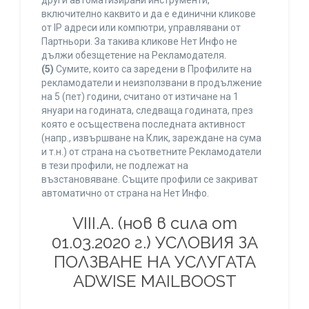
други автоматизирани инструменти,
включително каквито и да е единични кликове
от IP адреси или компютри, управлявани от
Партньори. За такива кликове Нет Инфо не
дължи обезщетение на Рекламодателя.
(5)
Сумите, които са заредени в Профилите на
рекламодатели и неизползвани в продължение
на 5 (пет) години, считано от изтичане на 1
януари на годината, следваща годината, през
която е осъществена последната активност
(напр., извършване на Клик, зареждане на сума
и т.н.) от страна на съответните Рекламодатели
в тези профили, не подлежат на
възстановяване. Същите профили се закриват
автоматично от страна на Нет Инфо.
VIII.A. (нов в сила от
01.03.2020 г.) УСЛОВИЯ ЗА
ПОЛЗВАНЕ НА УСЛУГАТА
ADWISE MAILBOOST