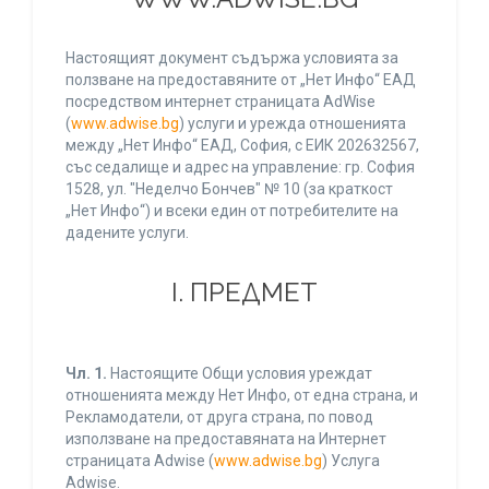
Настоящият документ съдържа условията за
ползване на предоставяните от „Нет Инфо“ ЕАД
посредством интернет страницата AdWise
(
www.adwise.bg
) услуги и урежда отношенията
между „Нет Инфо“ ЕАД, София, с ЕИК 202632567,
със седалище и адрес на управление: гр. София
1528, ул. "Неделчо Бончев" № 10 (за краткост
„Нет Инфо“) и всеки един от потребителите на
дадените услуги.
І. ПРЕДМЕТ
Чл. 1.
Настоящите Общи условия уреждат
отношенията между Нет Инфо, от една страна, и
Рекламодатели, от друга страна, по повод
използване на предоставяната на Интернет
страницата Adwise (
www.adwise.bg
) Услуга
Adwise.