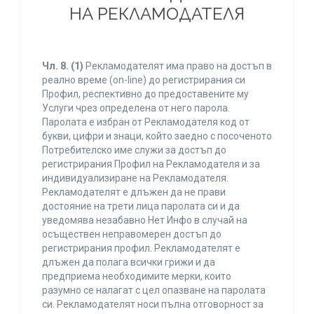
НА РЕКЛАМОДАТЕЛЯ
Чл. 8.
(1)
Рекламодателят има право на достъп в
реално време (on-line) до регистрирания си
Профил, респективно до предоставените му
Услуги чрез определена от него парола.
Паролата е избран от Рекламодателя код от
букви, цифри и знаци, който заедно с посоченото
Потребителско име служи за достъп до
регистрирания Профил на Рекламодателя и за
индивидуализиране на Рекламодателя.
Рекламодателят е длъжен да не прави
достояние на трети лица паролата си и да
уведомява незабавно Нет Инфо в случай на
осъществен неправомерен достъп до
регистрирания профил. Рекламодателят е
длъжен да полага всички грижи и да
предприема необходимите мерки, които
разумно се налагат с цел опазване на паролата
си. Рекламодателят носи пълна отговорност за