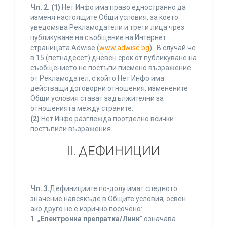
Чл. 2.
(1)
Нет Инфо има право едностранно да
изменя настоящите Общи условия, за което
уведомява Рекламодатели и трети лица чрез
публикуване на съобщение на Интернет
страницата Adwise (
www.adwise.bg
) . В случай че
в 15 (петнадесет) дневен срок от публикуване на
съобщението не постъпи писмено възражение
от Рекламодател, с който Нет Инфо има
действащи договорни отношения, изменените
Общи условия стават задължителни за
отношенията между страните.
(2)
Нет Инфо разглежда поотделно всички
постъпили възражения.
ІІ. ДЕФИНИЦИИ
Чл. 3.
Дефинициите по-долу имат следното
значение навсякъде в Общите условия, освен
ако друго не е изрично посочено:
1. „
Електронна препратка/Линк
” означава