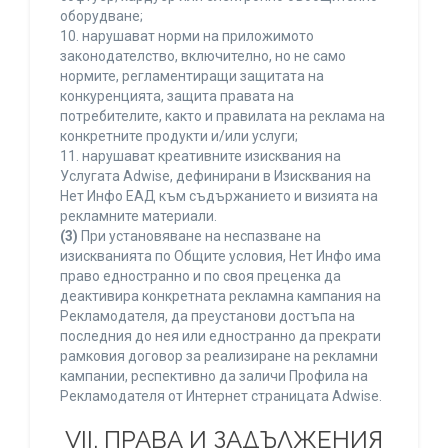
оборудване;
10. нарушават норми на приложимото
законодателство, включително, но не само
нормите, регламентиращи защитата на
конкуренцията, защита правата на
потребителите, както и правилата на реклама на
конкретните продукти и/или услуги;
11. нарушават креативните изисквания на
Услугата Adwise, дефинирани в Изисквания на
Нет Инфо ЕАД към съдържанието и визията на
рекламните материали.
(3)
При установяване на неспазване на
изискванията по Общите условия, Нет Инфо има
право едностранно и по своя преценка да
деактивира конкретната рекламна кампания на
Рекламодателя, да преустанови достъпа на
последния до нея или едностранно да прекрати
рамковия договор за реализиране на рекламни
кампании, респективно да заличи Профила на
Рекламодателя от Интернет страницата Adwise.
VII. ПРАВА И ЗАДЪЛЖЕНИЯ