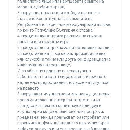
пълнолетие лица или нарушават нормите на
морала и добрите нрави;
3. нарушават права или свободи на човека
съгласно Конституцията и законите на
Република България или международни актове,
по които Република България е страна;
4. представляват пряка реклама на спиртни
напитки или хазартни игри;
5. представляват реклама на тютюневи изделия;
6. представляват търговска, производствена
или служебна тайна или друга конфиденциална
информация на трето лице;
7. са обект на право на интелектуална
собственост на трети лица, освен с изричното
надлежно предоставено съгласие на титуляра
на правото;
8. нарушават имуществени или неимуществени
права или законни интереси на трети лица;
9. съдържат компютърни вируси или други
компютърни кодове, файлове или програми,
предназначени да прекъсват, разстройват или
ограничават функционирането на компютърен
софтуер, хардуер или електронно съобщително