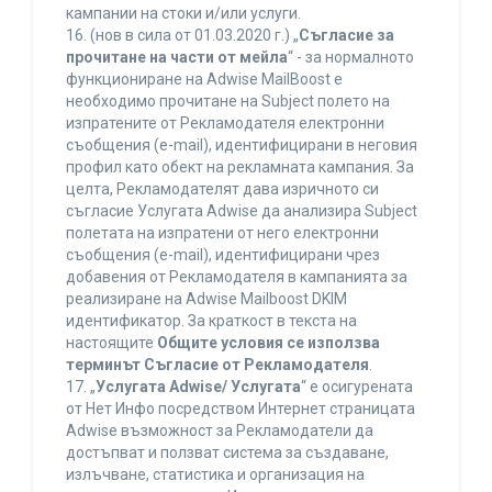
кампании на стоки и/или услуги.
16. (нов в сила от 01.03.2020 г.) „
Съгласие за
прочитане на части от мейла
“ - за нормалното
функциониране на Adwise MailBoost е
необходимо прочитане на Subject полето на
изпратените от Рекламодателя електронни
съобщения (e-mail), идентифицирани в неговия
профил като обект на рекламната кампания. За
целта, Рекламодателят дава изричното си
съгласие Услугата Adwise да анализира Subject
полетата на изпратени от него електронни
съобщения (e-mail), идентифицирани чрез
добавения от Рекламодателя в кампанията за
реализиране на Adwise Mailboost DKIM
идентификатор. За краткост в текста на
настоящите
Общите условия се използва
терминът Съгласие от Рекламодателя
.
17. „
Услугата Adwise/ Услугата
“ е осигурената
от Нет Инфо посредством Интернет страницата
Adwise възможност за Рекламодатели да
достъпват и ползват система за създаване,
излъчване, статистика и организация на