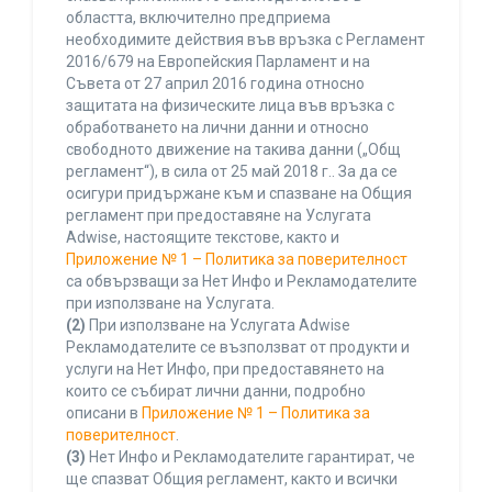
областта, включително предприема
необходимите действия във връзка с Регламент
2016/679 на Европейския Парламент и на
Съвета от 27 април 2016 година относно
защитата на физическите лица във връзка с
обработването на лични данни и относно
свободното движение на такива данни („Общ
регламент“), в сила от 25 май 2018 г.. За да се
осигури придържане към и спазване на Общия
регламент при предоставяне на Услугата
Adwise, настоящите текстове, както и
Приложение № 1 – Политика за поверителност
са обвързващи за Нет Инфо и Рекламодателите
при използване на Услугата.
(2)
При използване на Услугата Adwise
Рекламодателите се възползват от продукти и
услуги на Нет Инфо, при предоставянето на
които се събират лични данни, подробно
описани в
Приложение № 1 – Политика за
поверителност
.
(3)
Нет Инфо и Рекламодателите гарантират, че
ще спазват Общия регламент, както и всички