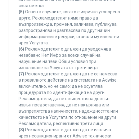
своя сметка.
(5)
Освен в случаите, когато е изрично уговорено
друго, Рекламодателят няма право да
възпроизвежда, променя, заличава, публикува,
разпространява и разгласява по друг начин
информационните ресурси, станали му известни
чрез Услугата.
(6)
Рекламодателят е длъжен да уведомява
незабавно Нет Инфо за всеки случай на
нарушение на тези Общи условия при
използване на Услугата от трети лица.
(7)
Рекламодателят е длъжен да не се намесва
в правилното действие на системата на Adwise,
включително, но не само: да не осуетява
процедурата по идентификация на други
Рекламодатели; да не осъществява достъп
извън предоставения; да не накърнява или
възпрепятства наличността, надеждността или
качеството на Услугата по отношение на други
Рекламодатели, респективно трети лица.
(8)
Рекламодателят е длъжен да не извлича
чрез несанкционирани от Adwise технически