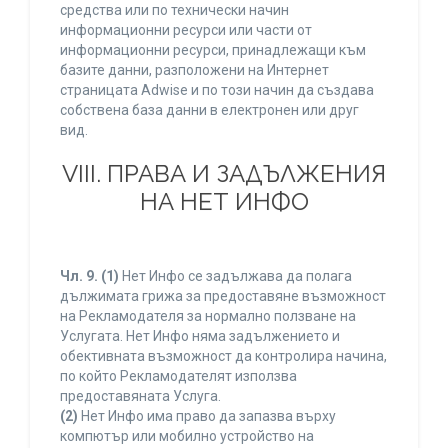
средства или по технически начин
информационни ресурси или части от
информационни ресурси, принадлежащи към
базите данни, разположени на Интернет
страницата Adwise и по този начин да създава
собствена база данни в електронен или друг
вид.
VIII. ПРАВА И ЗАДЪЛЖЕНИЯ
НА НЕТ ИНФО
Чл. 9.
(1)
Нет Инфо се задължава да полага
дължимата грижа за предоставяне възможност
на Рекламодателя за нормално ползване на
Услугата. Нет Инфо няма задължението и
обективната възможност да контролира начина,
по който Рекламодателят използва
предоставяната Услуга.
(2)
Нет Инфо има право да запазва върху
компютър или мобилно устройство на