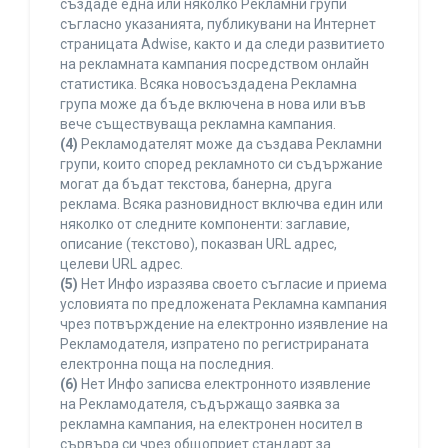
създаде една или няколко Рекламни групи
съгласно указанията, публикувани на Интернет
страницата Adwise, както и да следи развитието
на рекламната кампания посредством онлайн
статистика. Всяка новосъздадена Рекламна
група може да бъде включена в нова или във
вече съществуваща рекламна кампания.
(4)
Рекламодателят може да създава Рекламни
групи, които според рекламното си съдържание
могат да бъдат текстова, банерна, друга
реклама. Всяка разновидност включва един или
няколко от следните компоненти: заглавие,
описание (текстово), показван URL адрес,
целеви URL адрес.
(5)
Нет Инфо изразява своето съгласие и приема
условията по предложената Рекламна кампания
чрез потвърждение на електронно изявление на
Рекламодателя, изпратено по регистрираната
електронна поща на последния.
(6)
Нет Инфо записва електронното изявление
на Рекламодателя, съдържащо заявка за
рекламна кампания, на електронен носител в
сървъра си чрез общоприет стандарт за