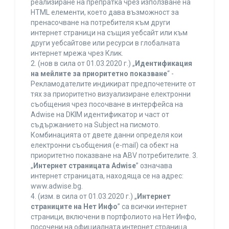
реализиране на препратка чрез използване на
HTML елементи, което дава възможност за
пренасочване на потребителя към други
интернет страници на същия уебсайт или към
други уебсайтове или ресурси в глобалната
интернет мрежа чрез Клик.
2. (нов в сила от 01.03.2020 г.) „
Идентификация
на мейлите за приоритетно показване
“ -
Рекламодателите индикират предпочетените от
тях за приоритетно визуализиране електронни
съобщения чрез посочване в интерфейса на
Adwise на DKIM идентификатор и част от
съдържанието на Subject на писмото.
Комбинацията от двете данни определя кои
електронни съобщения (e-mail) са обект на
приоритетно показване на ABV потребителите. 3.
„
Интернет страницата Adwise
” означава
интернет страницата, находяща се на адрес:
www.adwise.bg.
4. (изм. в сила от 01.03.2020 г.) „
Интернет
страниците на Нет Инфо
” са всички интернет
страници, включени в портфолиото на Нет Инфо,
посочени на официалната интернет страница