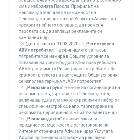
осъществява чрез въвеждане на потребителско
име и избраната Парола. Профилът на
Рекламодателя дава възможност на
Рекламодателя да ползва Услугата Adwise, да
прекрати нейното ползване, да променя
паролата си, да заплаща рекламните си
кампании и др.
13. (доп. в сила от 01.03.2020 г.) „
Регистриран
ABV потребител
“ - дефиницията за такъв
потребител се намира в Общите условия за
ползване на услугите, достъпни през уебсайта
ABV.bg, под името Регистриран потребител. За
краткост в текста на настоящите Общи условия
се използва терминът „ABV потребител“.
14. „
Рекламна група
“ е начин на организация на
рекламното съдържание на Рекламодател,
включващ една или няколко реклами и набор от
специфични настройки, напр. таргетиране на
рекламата, периодичност на излъчването и др.
15. „
Рекламодател
” е физическо или
юридическо лице, което е регистрирано на
Интернет страницата Adwise и чрез Услугата
Adwise организира и провежда рекламни