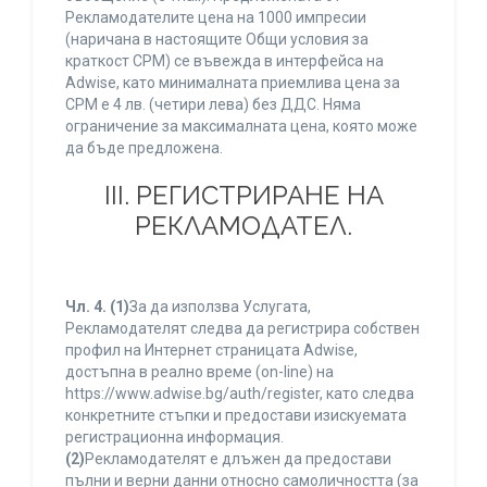
Рекламодателите цена на 1000 импресии
(наричана в настоящите Общи условия за
краткост CPM) се въвежда в интерфейса на
Adwise, като минималната приемлива цена за
CPM е 4 лв. (четири лева) без ДДС. Няма
ограничение за максималната цена, която може
да бъде предложена.
ІІІ. РЕГИСТРИРАНЕ НА
РЕКЛАМОДАТЕЛ.
Чл. 4.
(1)
За да използва Услугата,
Рекламодателят следва да регистрира собствен
профил на Интернет страницата Adwise,
достъпна в реално време (on-line) на
https://www.adwise.bg/auth/register, като следва
конкретните стъпки и предостави изискуемата
регистрационна информация.
(2)
Рекламодателят е длъжен да предостави
пълни и верни данни относно самоличността (за