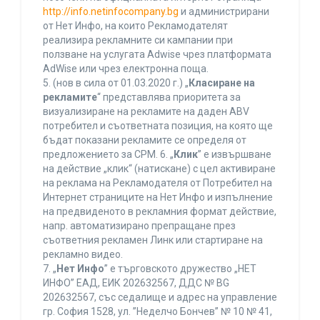
http://info.netinfocompany.bg
и администрирани
от Нет Инфо, на които Рекламодателят
реализира рекламните си кампании при
ползване на услугата Adwise чрез платформата
AdWise или чрез електронна поща.
5. (нов в сила от 01.03.2020 г.) „
Класиране на
рекламите
“ представлява приоритета за
визуализиране на рекламите на даден ABV
потребител и съответната позиция, на която ще
бъдат показани рекламите се определя от
предложението за CPM. 6. „
Клик
” е извършване
на действие „клик“ (натискане) с цел активиране
на реклама на Рекламодателя от Потребител на
Интернет страниците на Нет Инфо и изпълнение
на предвиденото в рекламния формат действие,
напр. автоматизирано препращане през
съответния рекламен Линк или стартиране на
рекламно видео.
7. „
Нет Инфо
” е търговското дружество „НЕТ
ИНФО” ЕАД, ЕИК 202632567, ДДС № BG
202632567, със седалище и адрес на управление
гр. София 1528, ул. ”Неделчо Бончев” № 10 № 41,