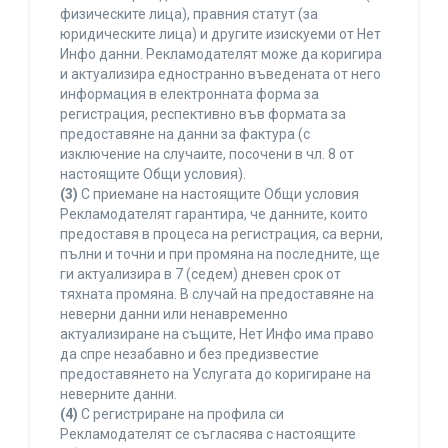
физическите лица), правния статут (за
юридическите лица) и другите изискуеми от Нет
Инфо данни. Рекламодателят може да коригира
и актуализира едностранно въведената от него
информация в електронната форма за
регистрация, респективно във формата за
предоставяне на данни за фактура (с
изключение на случаите, посочени в чл. 8 от
настоящите Общи условия).
(3)
С приемане на настоящите Общи условия
Рекламодателят гарантира, че данните, които
предоставя в процеса на регистрация, са верни,
пълни и точни и при промяна на последните, ще
ги актуализира в 7 (седем) дневен срок от
тяхната промяна. В случай на предоставяне на
неверни данни или ненавременно
актуализиране на същите, Нет Инфо има право
да спре незабавно и без предизвестие
предоставянето на Услугата до коригиране на
неверните данни.
(4)
С регистриране на профила си
Рекламодателят се съгласява с настоящите