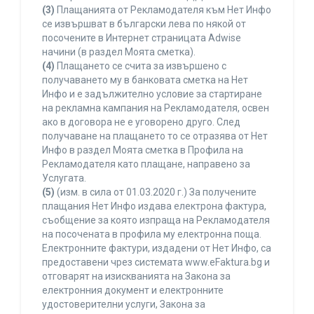
(3)
Плащанията от Рекламодателя към Нет Инфо
се извършват в български лева по някой от
посочените в Интернет страницата Adwise
начини (в раздел Моята сметка).
(4)
Плащането се счита за извършено с
получаването му в банковата сметка на Нет
Инфо и е задължително условие за стартиране
на рекламна кампания на Рекламодателя, освен
ако в договора не е уговорено друго. След
получаване на плащането то се отразява от Нет
Инфо в раздел Моята сметка в Профила на
Рекламодателя като плащане, направено за
Услугата.
(5)
(изм. в сила от 01.03.2020 г.) За получените
плащания Нет Инфо издава електрона фактура,
съобщение за която изпраща на Рекламодателя
на посочената в профила му електронна поща.
Електронните фактури, издадени от Нет Инфо, са
предоставени чрез системата www.eFaktura.bg и
отговарят на изискванията на Закона за
електронния документ и електронните
удостоверителни услуги, Закона за