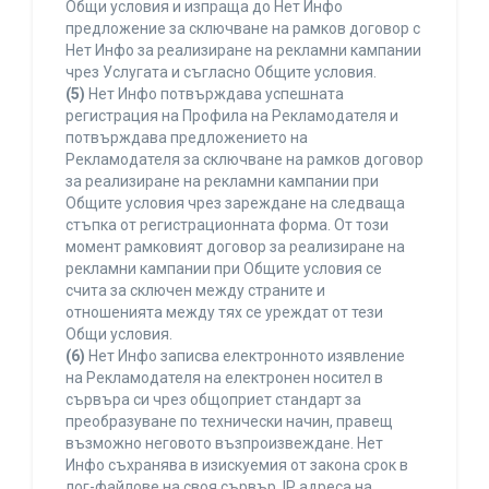
Общи условия и изпраща до Нет Инфо
предложение за сключване на рамков договор с
Нет Инфо за реализиране на рекламни кампании
чрез Услугата и съгласно Общите условия.
(5)
Нет Инфо потвърждава успешната
регистрация на Профила на Рекламодателя и
потвърждава предложението на
Рекламодателя за сключване на рамков договор
за реализиране на рекламни кампании при
Общите условия чрез зареждане на следваща
стъпка от регистрационната форма. От този
момент рамковият договор за реализиране на
рекламни кампании при Общите условия се
счита за сключен между страните и
отношенията между тях се уреждат от тези
Общи условия.
(6)
Нет Инфо записва електронното изявление
на Рекламодателя на електронен носител в
сървъра си чрез общоприет стандарт за
преобразуване по технически начин, правещ
възможно неговото възпроизвеждане. Нет
Инфо съхранява в изискуемия от закона срок в
лог-файлове на своя сървър, IP адреса на