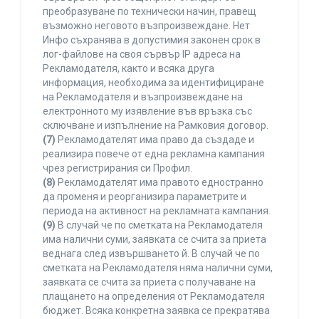
преобразуване по технически начин, правещ
възможно неговото възпроизвеждане. Нет
Инфо съхранява в допустимия законен срок в
лог-файлове на своя сървър IP адреса на
Рекламодателя, както и всяка друга
информация, необходима за идентифициране
на Рекламодателя и възпроизвеждане на
електронното му изявление във връзка със
сключване и изпълнение на Рамковия договор.
(7)
Рекламодателят има право да създаде и
реализира повече от една рекламна кампания
чрез регистрирания си Профил.
(8)
Рекламодателят има правото едностранно
да променя и реорганизира параметрите и
периода на активност на рекламната кампания.
(9)
В случай че по сметката на Рекламодателя
има налични суми, заявката се счита за приета
веднага след извършването й. В случай че по
сметката на Рекламодателя няма налични суми,
заявката се счита за приета с получаване на
плащането на определения от Рекламодателя
бюджет. Всяка конкретна заявка се прекратява