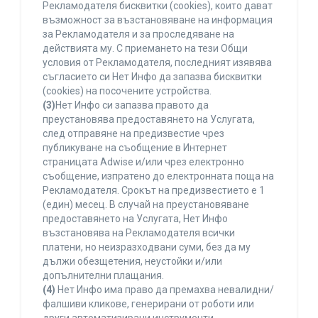
Рекламодателя бисквитки (cookies), които дават
възможност за възстановяване на информация
за Рекламодателя и за проследяване на
действията му. С приемането на тези Общи
условия от Рекламодателя, последният изявява
съгласието си Нет Инфо да запазва бисквитки
(cookies) на посочените устройства.
(3)
Нет Инфо си запазва правото да
преустановява предоставянето на Услугата,
след отправяне на предизвестие чрез
публикуване на съобщение в Интернет
страницата Adwise и/или чрез електронно
съобщение, изпратено до електронната поща на
Рекламодателя. Срокът на предизвестието е 1
(един) месец. В случай на преустановяване
предоставянето на Услугата, Нет Инфо
възстановява на Рекламодателя всички
платени, но неизразходвани суми, без да му
дължи обезщетения, неустойки и/или
допълнителни плащания.
(4)
Нет Инфо има право да премахва невалидни/
фалшиви кликове, генерирани от роботи или