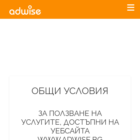
Уважаеми рекламодатели, с настоящото съобщение
бихме искали да Ви уведомим, че „Нет Инфо“ ЕАД (
„Нет
Инфо“
)
прекратява услугата Adwise
считано от
01.01.2026
г
.
За повече информация, натиснете
тук.
ОБЩИ УСЛОВИЯ
ЗА ПОЛЗВАНЕ НА
УСЛУГИТЕ, ДОСТЪПНИ НА
УЕБСАЙТА
WWW.ADWISE.BG