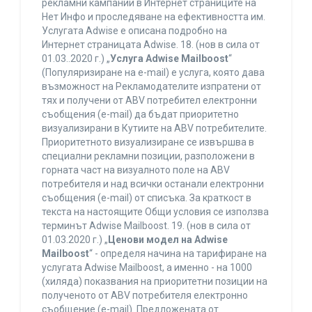
рекламни кампании в Интернет страниците на
Нет Инфо и проследяване на ефективността им.
Услугата Adwise е описана подробно на
Интернет страницата Adwise. 18. (нов в сила от
01.03..2020 г.) „
Услуга Adwise Mailboost
“
(Популяризиране на e-mail) е услуга, която дава
възможност на Рекламодателите изпратени от
тях и получени от ABV потребител електронни
съобщения (e-mail) да бъдат приоритетно
визуализирани в Кутиите на ABV потребителите.
Приоритетното визуализиране се извършва в
специални рекламни позиции, разположени в
горната част на визуалното поле на ABV
потребителя и над всички останали електронни
съобщения (e-mail) от списъка. За краткост в
текста на настоящите Общи условия се използва
терминът Adwise Mailboost. 19. (нов в сила от
01.03.2020 г.) „
Ценови модел на Adwise
Mailboost
“ - определя начина на тарифиране на
услугата Adwise Mailboost, а именно - на 1000
(хиляда) показвания на приоритетни позиции на
полученото от ABV потребителя електронно
съобщение (e-mail). Предложената от