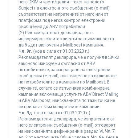
него DKIM и части/целият текст на полето
Subject на електронното съобщение (e-mail)
съответстват на изпратените от него или от
платформа под негов контрол електронни
съобщения до ABV потребители.
(2) Рекламодателят декларира, че е
информирал своите клиенти за възможността
да бъдат включени в Mailboost кампания.
Чл. 9г.
(нов в сила от 01.03.2020 г.)
Рекламодателят декларира, че е получил всички
законово изискуеми съгласия от ABV
потребителите, за изпращане на електронни
съобщения (e-mail), включително за включване
на потребителите в кампании по Mailboost. В
случаите, когато се изпълнява комбинирана
кампания включваща услугите ABV Direct Mailing
и ABV Mailboost, изискванията по тази точка не
се прилагат към конкретните кампании.
Чл. 9д.
(нов в сила от 01.03.2020 г.)
Рекламодателят декларира, че изпратените от
него електронни съобщения (e-mail) отговарят
на изискванията дефинирани в раздел VI, Чл. 7,
ал. 2 от настоящите Общи условия.
Чл. 9е.
(нов в