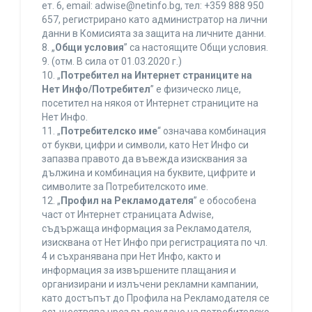
ет. 6, еmail: adwise@netinfo.bg, тел: +359 888 950
657, регистрирано като администратор на лични
данни в Комисията за защита на личните данни.
8. „
Общи условия
” са настоящите Общи условия.
9. (отм. В сила от 01.03.2020 г.)
10. „
Потребител на Интернет страниците на
Нет Инфо/Потребител
” е физическо лице,
посетител на някоя от Интернет страниците на
Нет Инфо.
11. „
Потребителско име
“ означава комбинация
от букви, цифри и символи, като Нет Инфо си
запазва правото да въвежда изисквания за
дължина и комбинация на буквите, цифрите и
символите за Потребителското име.
12. „
Профил на Рекламодателя
” е обособена
част от Интернет страницата Adwise,
съдържаща информация за Рекламодателя,
изисквана от Нет Инфо при регистрацията по чл.
4 и съхранявана при Нет Инфо, както и
информация за извършените плащания и
организирани и излъчени рекламни кампании,
като достъпът до Профила на Рекламодателя се