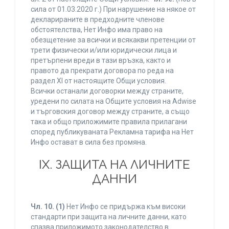
сила от 01.03.2020 г.) При нарушение на някое от
декларираните в предходните членове
обстоятелства, Нет Инфо има право на
обезщетение за всички и всякакви претенции от
трети физически и/или юридически лица и
претърпени вреди в тази връзка, както и
правото да прекрати договора по реда на
раздел XI от настоящите Общи условия.
Всички останали договорки между страните,
уредени по силата на Общите условия на Adwise
и търговския договор между страните, а също
така и общо приложимите правила прилагани
според публикуваната Рекламна тарифа на Нет
Инфо остават в сила без промяна.
IХ. ЗАЩИТА НА ЛИЧНИТЕ
ДАННИ
Чл. 10.
(1)
Нет Инфо се придържа към високи
стандарти при защита на личните данни, като
спазва приложимото законодателство в