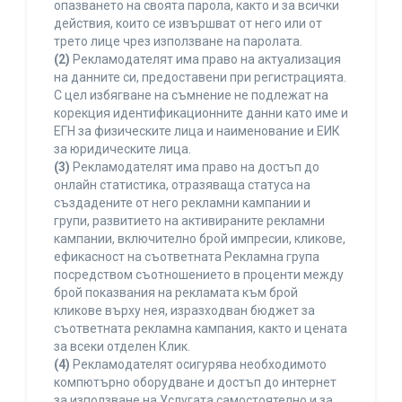
опазването на своята парола, както и за всички
действия, които се извършват от него или от
трето лице чрез използване на паролата.
(2)
Рекламодателят има право на актуализация
на данните си, предоставени при регистрацията.
С цел избягване на съмнение не подлежат на
корекция идентификационните данни като име и
ЕГН за физическите лица и наименование и ЕИК
за юридическите лица.
(3)
Рекламодателят има право на достъп до
онлайн статистика, отразяваща статуса на
създадените от него рекламни кампании и
групи, развитието на активираните рекламни
кампании, включително брой импресии, кликове,
ефикасност на съответната Рекламна група
посредством съотношението в проценти между
брой показвания на рекламата към брой
кликове върху нея, изразходван бюджет за
съответната рекламна кампания, както и цената
за всеки отделен Клик.
(4)
Рекламодателят осигурява необходимото
компютърно оборудване и достъп до интернет
за използване на Услугата самостоятелно и за