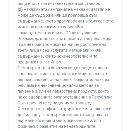
лица или тяхна интелектуална собственост.
(2)
Рекламната кампания на Рекламодателя не
може да съдържа или да препраща към
съдържание, което противоречи на българското
и/или на приложимото европейско
законодателство или на Общите условия.
Рекламодателят се задължава да не рекламира
и да не прави по никакъв начин достояние на
трети лица чрез Услугата материали и/или
съдържание, които неизчерпателно и по
преценка на Нет Инфо:
1. съдържат или биха могли да представляват
заплаха за живота, здравето и/или телесната
неприкосновеност на човек, включително чрез
реклама на неконвенционални методи за
лечение и/или на лекарствени продукти, които
не са одобрени за разпространение в Република
България по предвидения за това ред;
2. са с порнографско съдържание или каквото и
да било друго съдържание, което застрашава
нормалното нравствено, психическо и/или
физическо развитие на ненавършилите