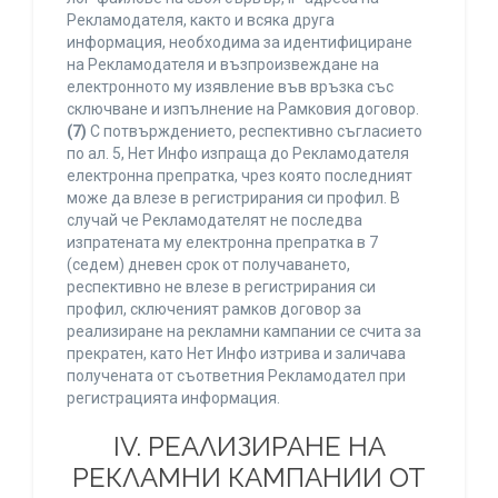
Рекламодателя, както и всяка друга
информация, необходима за идентифициране
на Рекламодателя и възпроизвеждане на
електронното му изявление във връзка със
сключване и изпълнение на Рамковия договор.
(7)
С потвърждението, респективно съгласието
по ал. 5, Нет Инфо изпраща до Рекламодателя
електронна препратка, чрез която последният
може да влезе в регистрирания си профил. В
случай че Рекламодателят не последва
изпратената му електронна препратка в 7
(седем) дневен срок от получаването,
респективно не влезе в регистрирания си
профил, сключеният рамков договор за
реализиране на рекламни кампании се счита за
прекратен, като Нет Инфо изтрива и заличава
получената от съответния Рекламодател при
регистрацията информация.
IV. РЕАЛИЗИРАНЕ НА
РЕКЛАМНИ КАМПАНИИ ОТ