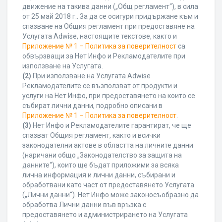
движение на такива данни („Общ регламент“), в сила
от 25 май 2018 г.. За да се осигури придържане към и
спазване на Общия регламент при предоставяне на
Услугата Adwise, настоящите текстове, както и
Приложение № 1 – Политика за поверителност
са
обвързващи за Нет Инфо и Рекламодателите при
използване на Услугата.
(2)
При използване на Услугата Adwise
Рекламодателите се възползват от продукти и
услуги на Нет Инфо, при предоставянето на които се
събират лични данни, подробно описани в
Приложение № 1 – Политика за поверителност
.
(3)
Нет Инфо и Рекламодателите гарантират, че ще
спазват Общия регламент, както и всички
законодателни актове в областта на личните данни
(наричани общо „Законодателство за защита на
данните“), които ще бъдат приложими за всяка
лична информация и лични данни, събирани и
обработвани като част от предоставянето Услугата
(„Лични данни“). Нет Инфо може законосъобразно да
обработва Лични данни във връзка с
предоставянето и администрирането на Услугата