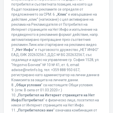
потребител и съответната позиция, на която ще
бъдат показани рекламите се определя от
предложението за CPM. 6. „
Клик
” е извършване на
действие „клик“ (натискане) с цел активиране на
реклама на Рекламодателя от Потребител на
Интернет страниците на Нет Инфо и изпълнение на
предвиденото в рекламния формат действие, напр.
автоматизирано препращане през съответния
рекламен Линк или стартиране на рекламно видео.
7. „
Нет Инфо
” е търговското дружество „НЕТ ИНФО”
ЕАД, ЕИК 202632567, ДДС № BG 202632567, със
седалище и адрес на управление гр. София 1528, ул.
”Неделчо Бончев” № 10 № 41, ет. 6, еmail:
adwise@netinfo.bg, тел: +359 888 950 657,
регистрирано като администратор на лични данни в
Комисията за защита на личните данни.
8. „
Общи условия
” са настоящите Общи условия.
9. (отм. В сила от 01.03.2020 г.)
10. „
Потребител на Интернет страниците на Нет
Инфо/Потребител
” е физическо лице, посетител на
някоя от Интернет страниците на Нет Инфо.
11. „
Потребителско име
“ означава комбинация от