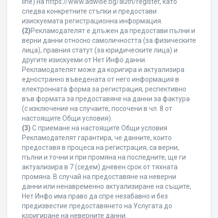
line) на https://www.adwise.bg/auth/register, като
следва конкретните стъпки и предостави
изискуемата регистрационна информация.
(2)
Рекламодателят е длъжен да предостави пълни и
верни данни относно самоличността (за физическите
лица), правния статут (за юридическите лица) и
другите изискуеми от Нет Инфо данни.
Рекламодателят може да коригира и актуализира
едностранно въведената от него информация в
електронната форма за регистрация, респективно
във формата за предоставяне на данни за фактура
(с изключение на случаите, посочени в чл. 8 от
настоящите Общи условия).
(3)
С приемане на настоящите Общи условия
Рекламодателят гарантира, че данните, които
предоставя в процеса на регистрация, са верни,
пълни и точни и при промяна на последните, ще ги
актуализира в 7 (седем) дневен срок от тяхната
промяна. В случай на предоставяне на неверни
данни или ненавременно актуализиране на същите,
Нет Инфо има право да спре незабавно и без
предизвестие предоставянето на Услугата до
коригиране на неверните данни.