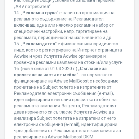
настоящите Общи условия се използва терминът
„ABV потребител“.
14. „
Рекламна група
“ е начин на организация на
рекламното съдържание на Рекламодател,
включващ една или няколко реклами и набор от
специфични настройки, напр. таргетиране на
рекламата, периодичност на излъчването и др.
15. „
Рекламодател
” е физическо или юридическо
лице, което е регистрирано на Интернет страницата
Adwise и чрез Услугата Adwise организира и
провежда рекламни кампании на стоки и/или услуги.
16. (нов в сила от 01.03.2020 г.) „
Съгласие за
прочитане на части от мейла
“ - за нормалното
функциониране на Adwise MailBoost е необходимо
прочитане на Subject полето на изпратените от
Рекламодателя електронни съобщения (e-mail),
идентифицирани в неговия профил като обект на
рекламната кампания. За целта, Рекламодателят
дава изричното си съгласие Услугата Adwise да
анализира Subject полетата на изпратени от него
електронни съобщения (e-mail), идентифицирани
чрез добавения от Рекламодателя в кампанията за
реализиране на Adwise Mailboost DKIM