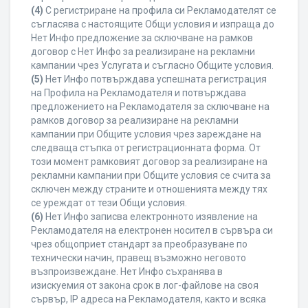
(4)
С регистриране на профила си Рекламодателят се
съгласява с настоящите Общи условия и изпраща до
Нет Инфо предложение за сключване на рамков
договор с Нет Инфо за реализиране на рекламни
кампании чрез Услугата и съгласно Общите условия.
(5)
Нет Инфо потвърждава успешната регистрация
на Профила на Рекламодателя и потвърждава
предложението на Рекламодателя за сключване на
рамков договор за реализиране на рекламни
кампании при Общите условия чрез зареждане на
следваща стъпка от регистрационната форма. От
този момент рамковият договор за реализиране на
рекламни кампании при Общите условия се счита за
сключен между страните и отношенията между тях
се уреждат от тези Общи условия.
(6)
Нет Инфо записва електронното изявление на
Рекламодателя на електронен носител в сървъра си
чрез общоприет стандарт за преобразуване по
технически начин, правещ възможно неговото
възпроизвеждане. Нет Инфо съхранява в
изискуемия от закона срок в лог-файлове на своя
сървър, IP адреса на Рекламодателя, както и всяка