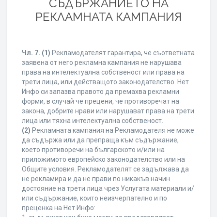
СЪДЪРЖАНИЕТО НА
РЕКЛАМНАТА КАМПАНИЯ
Чл. 7.
(1)
Рекламодателят гарантира, че съответната
заявена от него рекламна кампания не нарушава
права на интелектуална собственост или права на
трети лица, или действащото законодателство. Нет
Инфо си запазва правото да премахва рекламни
форми, в случай че прецени, че противоречат на
закона, добрите нрави или нарушават права на трети
лица или тяхна интелектуална собственост.
(2)
Рекламната кампания на Рекламодателя не може
да съдържа или да препраща към съдържание,
което противоречи на българското и/или на
приложимото европейско законодателство или на
Общите условия. Рекламодателят се задължава да
не рекламира и да не прави по никакъв начин
достояние на трети лица чрез Услугата материали и/
или съдържание, които неизчерпателно и по
преценка на Нет Инфо: