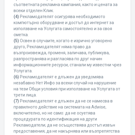
съответната рекламна кампания, както и цената за
всеки отделен Клик.
(4)
Рекламодателят осигурява необходимото
компютърно оборудване и достъп до интернет за
използване на Услугата самостоятелно и за своя
сметка.
(5)
Освен в случаите, когато е изрично уговорено
друго, Рекламодателят няма право да
възпроизвежда, променя, заличава, публикува,
разпространява и разгласява по друг начин
информационните ресурси, станали му известни чрез
Услугата.
(6)
Рекламодателят е длъжен да уведомява
незабавно Нет Инфо за всеки случай на нарушение
на тези Общи условия при използване на Услугата от
трети лица.
(7)
Рекламодателят е длъжен да не се намесва в
правилното действие на системата на Adwise,
включително, но не само: да не осуетява
процедурата по идентификация на други
Рекламодатели; да не осъществява достъп извън
предоставения; да не накърнява или възпрепятства