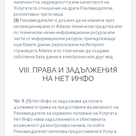
наличността, надеждността или качеството на
Услугата по отношение на други Рекламодатели,
респективно трети лица.
(8)
Рекламодателят е длъжен да не извлича чрез
несанкционирани от Adwise технически средства или
по технически начин информационни ресурси или
части от информационни ресурси, принадлежащи
към базите данни, разположени на Интернет
страницата Adwise и по този начин да създава
собствена база данни в електронен или друг вид.
VIII. ПРАВА И ЗАДЪЛЖЕНИЯ
НА НЕТ ИНФО
Чл. 9.
(1)
Нет Инфо се задължава да полага
дължимата грижа за предоставяне възможност на
Рекламодателя за нормално ползване на Услугата.
Нет Инфо няма задължението и обективната
възможност да контролира начина, по който
Рекламодателят използва предоставяната Услуга.