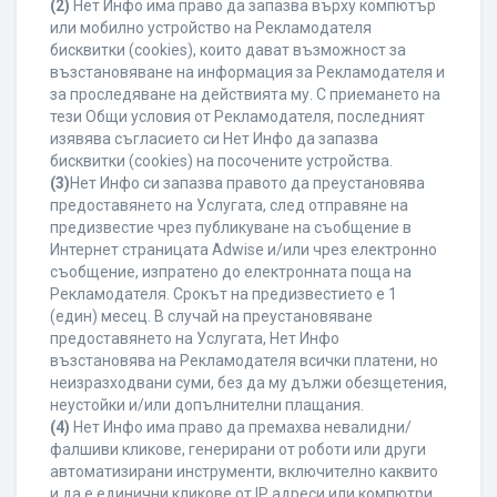
(2)
Нет Инфо има право да запазва върху компютър
или мобилно устройство на Рекламодателя
бисквитки (cookies), които дават възможност за
възстановяване на информация за Рекламодателя и
за проследяване на действията му. С приемането на
тези Общи условия от Рекламодателя, последният
изявява съгласието си Нет Инфо да запазва
бисквитки (cookies) на посочените устройства.
(3)
Нет Инфо си запазва правото да преустановява
предоставянето на Услугата, след отправяне на
предизвестие чрез публикуване на съобщение в
Интернет страницата Adwise и/или чрез електронно
съобщение, изпратено до електронната поща на
Рекламодателя. Срокът на предизвестието е 1
(един) месец. В случай на преустановяване
предоставянето на Услугата, Нет Инфо
възстановява на Рекламодателя всички платени, но
неизразходвани суми, без да му дължи обезщетения,
неустойки и/или допълнителни плащания.
(4)
Нет Инфо има право да премахва невалидни/
фалшиви кликове, генерирани от роботи или други
автоматизирани инструменти, включително каквито
и да е единични кликове от IP адреси или компютри,