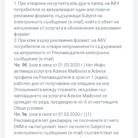
1. При отваряне на кутията или друга папка, на ABV
потребителя се визуализират един или повече
рекламни формати, съдържащи Subject на
електронното съобщение (e-mail), който е обект на
изпълнение от услугата и обозначение за рекламен
формат.
2. При клик върху рекламния формат, на ABV
потребителя се отваря непромененото съдържание
на изпратеното от Рекламодателя електронно
съобщение (e-mail).
Чл. 9б.
(нов в сила от 01.03.2020 г.) Нет Инфо
активира услугата Adwise Mailboost в Adwise
профила на Рекламодателя в срок от 1 (един)
работен ден от получаване на плащане за нея.
Отношенията между страните, свързани със
заплащането на услугата Adwise Mailboost се
уреждат по реда, предвиден в чл. 6 от настоящите
Общи условия.
Чл. 9в.
(нов в сила от 01.03.2020 г.) (1)
Рекламодателят декларира, че посочените от него
DKIM и части/целият текст на полето Subject на
електронното съобщение (e-mail) съответстват на