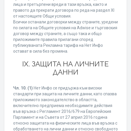
лица и претърпени вреди в тази връзка, както и
правото да прекрати договора по реда на раздел XI
от настоящите Общи условия.
Всички останали договорки между страните, уредени
по силата на Общите условия на Adwise и търговския
договор между страните, а също така и общо
приложимите правила прилагани според
публикуваната Рекламна тарифа на Нет Инфо
остават в сила без промяна.
IХ. ЗАЩИТА НА ЛИЧНИТЕ
ДАННИ
Чл. 10.
(1)
Нет Инфо се придържа към високи
стандарти при защита на личните данни, като спазва
приложимото законодателство в областта,
включително предприема необходимите действия
във връзка с Регламент 2016/679 на Европейския
Парламент и на Съвета от 27 април 2016 година
относно защитата на физическите лица във връзка с
обработването на лични данни и относно свободното