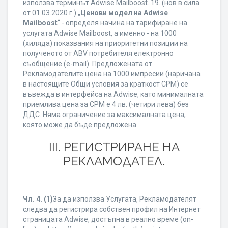
използва терминът Adwise Mailboost. 19. (нов в сила
от 01.03.2020 г.) „
Ценови модел на Adwise
Mailboost
“ - определя начина на тарифиране на
услугата Adwise Mailboost, а именно - на 1000
(хиляда) показвания на приоритетни позиции на
полученото от ABV потребителя електронно
съобщение (e-mail). Предложената от
Рекламодателите цена на 1000 импресии (наричана
в настоящите Общи условия за краткост CPM) се
въвежда в интерфейса на Adwise, като минималната
приемлива цена за CPM е 4 лв. (четири лева) без
ДДС. Няма ограничение за максималната цена,
която може да бъде предложена.
ІІІ. РЕГИСТРИРАНЕ НА
РЕКЛАМОДАТЕЛ.
Чл. 4.
(1)
За да използва Услугата, Рекламодателят
следва да регистрира собствен профил на Интернет
страницата Adwise, достъпна в реално време (on-