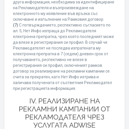
друга информация, необходима за идентифициране
на Рекламодателя и възпроизвеждане на
електронното му изявление във връзка със
сключване и изпълнение на Рамковия договор.
(7)
С потвърждението, респективно съгласието по
ал. 5, Нет Инфо изпраща до Рекламодателя
електронна препратка, чрез която последният може
да влезе в регистрирания си профил. В случай че
Рекламодателят не последва изпратената му
електронна препратка в 7 (седем) дневен срок от
получаването, респективно не влезе в
регистрирания си профил, сключеният рамков
договор за реализиране на рекламни кампании се
счита за прекратен, като Нет Инфо изтрива и
заличава получената от съответния Рекламодател
при регистрацията информация.
IV. РЕАЛИЗИРАНЕ НА
РЕКЛАМНИ КАМПАНИИ ОТ
РЕКЛАМОДАТЕЛЯ ЧРЕЗ
УСЛУГАТА ADWISE