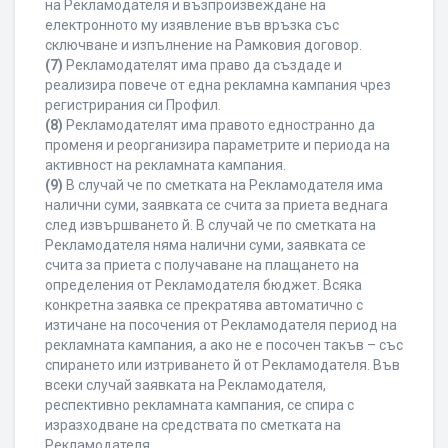
на Рекламодателя и възпроизвеждане на
електронното му изявление във връзка със
сключване и изпълнение на Рамковия договор.
(7)
Рекламодателят има право да създаде и
реализира повече от една рекламна кампания чрез
регистрирания си Профил.
(8)
Рекламодателят има правото едностранно да
променя и реорганизира параметрите и периода на
активност на рекламната кампания.
(9)
В случай че по сметката на Рекламодателя има
налични суми, заявката се счита за приета веднага
след извършването й. В случай че по сметката на
Рекламодателя няма налични суми, заявката се
счита за приета с получаване на плащането на
определения от Рекламодателя бюджет. Всяка
конкретна заявка се прекратява автоматично с
изтичане на посочения от Рекламодателя период на
рекламната кампания, а ако не е посочен такъв – със
спирането или изтриването й от Рекламодателя. Във
всеки случай заявката на Рекламодателя,
респективно рекламната кампания, се спира с
изразходване на средствата по сметката на
Рекламодателя.