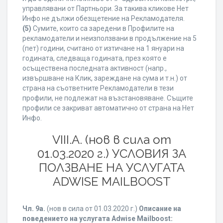
управлявани от Партньори. За такива кликове Нет
Инфо не дължи обезщетение на Рекламодателя.
(5)
Сумите, които са заредени в Профилите на
рекламодатели и неизползвани в продължение на 5
(пет) години, считано от изтичане на 1 януари на
годината, следваща годината, през която е
осъществена последната активност (напр.,
извършване на Клик, зареждане на сума и т.н.) от
страна на съответните Рекламодатели в тези
профили, не подлежат на възстановяване. Същите
профили се закриват автоматично от страна на Нет
Инфо.
VIII.A. (нов в сила от
01.03.2020 г.) УСЛОВИЯ ЗА
ПОЛЗВАНЕ НА УСЛУГАТА
ADWISE MAILBOOST
Чл. 9а.
(нов в сила от 01.03.2020 г.)
Описание на
поведението на услугата Adwise Mailboost: