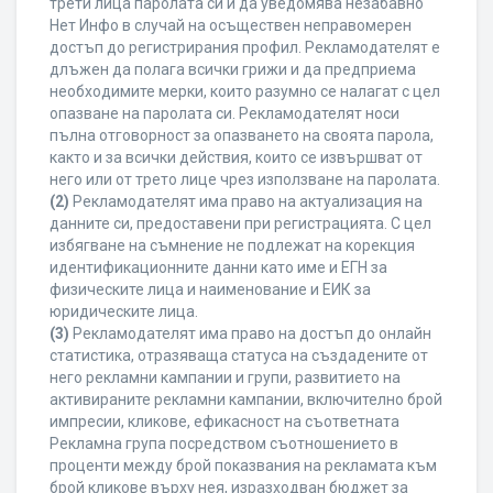
трети лица паролата си и да уведомява незабавно
Нет Инфо в случай на осъществен неправомерен
достъп до регистрирания профил. Рекламодателят е
длъжен да полага всички грижи и да предприема
необходимите мерки, които разумно се налагат с цел
опазване на паролата си. Рекламодателят носи
пълна отговорност за опазването на своята парола,
както и за всички действия, които се извършват от
него или от трето лице чрез използване на паролата.
(2)
Рекламодателят има право на актуализация на
данните си, предоставени при регистрацията. С цел
избягване на съмнение не подлежат на корекция
идентификационните данни като име и ЕГН за
физическите лица и наименование и ЕИК за
юридическите лица.
(3)
Рекламодателят има право на достъп до онлайн
статистика, отразяваща статуса на създадените от
него рекламни кампании и групи, развитието на
активираните рекламни кампании, включително брой
импресии, кликове, ефикасност на съответната
Рекламна група посредством съотношението в
проценти между брой показвания на рекламата към
брой кликове върху нея, изразходван бюджет за