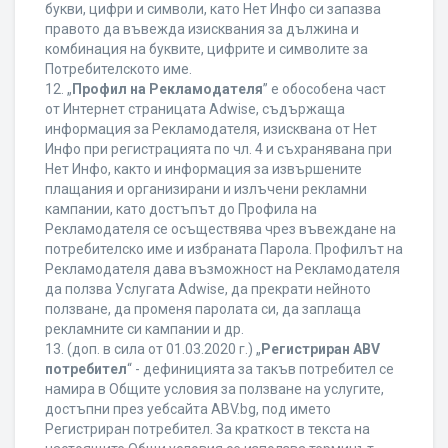
букви, цифри и символи, като Нет Инфо си запазва
правото да въвежда изисквания за дължина и
комбинация на буквите, цифрите и символите за
Потребителското име.
12. „
Профил на Рекламодателя
” е обособена част
от Интернет страницата Adwise, съдържаща
информация за Рекламодателя, изисквана от Нет
Инфо при регистрацията по чл. 4 и съхранявана при
Нет Инфо, както и информация за извършените
плащания и организирани и излъчени рекламни
кампании, като достъпът до Профила на
Рекламодателя се осъществява чрез въвеждане на
потребителско име и избраната Парола. Профилът на
Рекламодателя дава възможност на Рекламодателя
да ползва Услугата Adwise, да прекрати нейното
ползване, да променя паролата си, да заплаща
рекламните си кампании и др.
13. (доп. в сила от 01.03.2020 г.) „
Регистриран ABV
потребител
“ - дефиницията за такъв потребител се
намира в Общите условия за ползване на услугите,
достъпни през уебсайта ABV.bg, под името
Регистриран потребител. За краткост в текста на