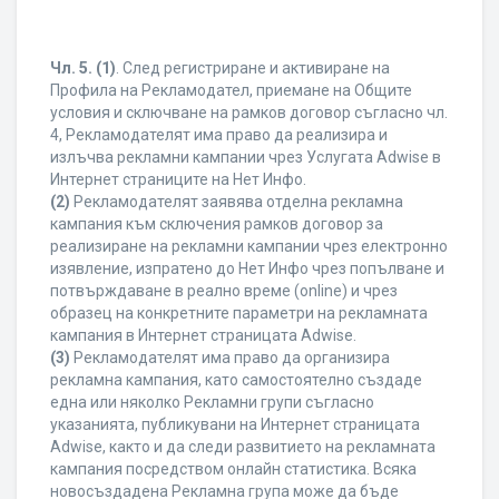
Чл. 5.
(1)
. След регистриране и активиране на
Профила на Рекламодател, приемане на Общите
условия и сключване на рамков договор съгласно чл.
4, Рекламодателят има право да реализира и
излъчва рекламни кампании чрез Услугата Adwise в
Интернет страниците на Нет Инфо.
(2)
Рекламодателят заявява отделна рекламна
кампания към сключения рамков договор за
реализиране на рекламни кампании чрез електронно
изявление, изпратено до Нет Инфо чрез попълване и
потвърждаване в реално време (online) и чрез
образец на конкретните параметри на рекламната
кампания в Интернет страницата Adwise.
(3)
Рекламодателят има право да организира
рекламна кампания, като самостоятелно създаде
една или няколко Рекламни групи съгласно
указанията, публикувани на Интернет страницата
Adwise, както и да следи развитието на рекламната
кампания посредством онлайн статистика. Всяка
новосъздадена Рекламна група може да бъде