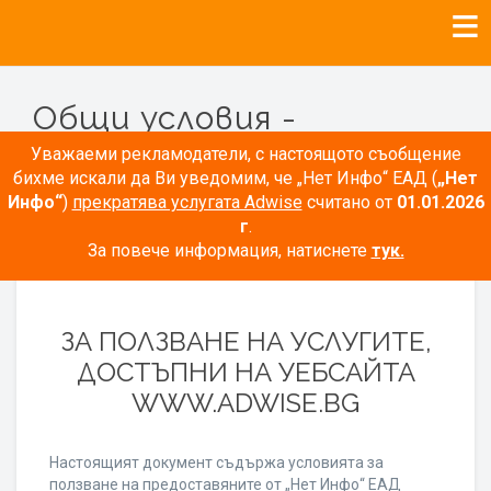
Общи условия -
Рекламодатели
Уважаеми рекламодатели, с настоящото съобщение
бихме искали да Ви уведомим, че „Нет Инфо“ ЕАД (
„Нет
Инфо“
)
прекратява услугата Adwise
считано от
01.01.2026
г
.
За повече информация, натиснете
тук.
ОБЩИ УСЛОВИЯ
ЗА ПОЛЗВАНЕ НА УСЛУГИТЕ,
ДОСТЪПНИ НА УЕБСАЙТА
WWW.ADWISE.BG
Настоящият документ съдържа условията за
ползване на предоставяните от „Нет Инфо“ ЕАД