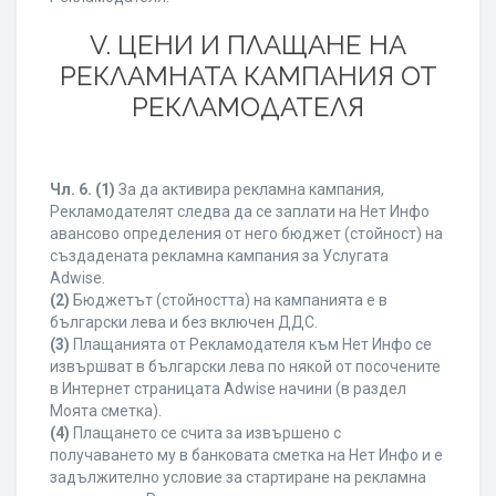
V. ЦЕНИ И ПЛАЩАНЕ НА
РЕКЛАМНАТА КАМПАНИЯ ОТ
РЕКЛАМОДАТЕЛЯ
Чл. 6.
(1)
За да активира рекламна кампания,
Рекламодателят следва да се заплати на Нет Инфо
авансово определения от него бюджет (стойност) на
създадената рекламна кампания за Услугата
Adwise.
(2)
Бюджетът (стойността) на кампанията е в
български лева и без включен ДДС.
(3)
Плащанията от Рекламодателя към Нет Инфо се
извършват в български лева по някой от посочените
в Интернет страницата Adwise начини (в раздел
Моята сметка).
(4)
Плащането се счита за извършено с
получаването му в банковата сметка на Нет Инфо и е
задължително условие за стартиране на рекламна