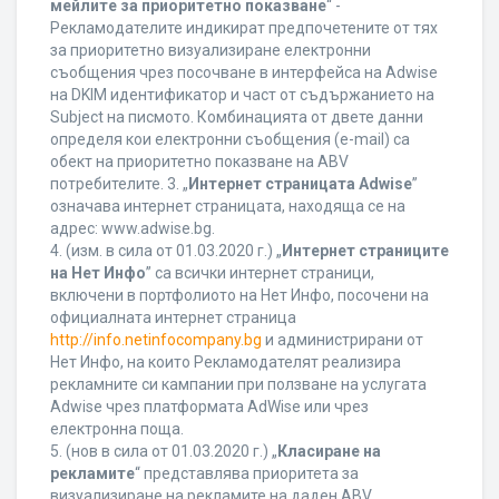
мейлите за приоритетно показване
“ -
Рекламодателите индикират предпочетените от тях
за приоритетно визуализиране електронни
съобщения чрез посочване в интерфейса на Adwise
на DKIM идентификатор и част от съдържанието на
Subject на писмото. Комбинацията от двете данни
определя кои електронни съобщения (e-mail) са
обект на приоритетно показване на ABV
потребителите. 3. „
Интернет страницата Adwise
”
означава интернет страницата, находяща се на
адрес: www.adwise.bg.
4. (изм. в сила от 01.03.2020 г.) „
Интернет страниците
на Нет Инфо
” са всички интернет страници,
включени в портфолиото на Нет Инфо, посочени на
официалната интернет страница
http://info.netinfocompany.bg
и администрирани от
Нет Инфо, на които Рекламодателят реализира
рекламните си кампании при ползване на услугата
Adwise чрез платформата AdWise или чрез
електронна поща.
5. (нов в сила от 01.03.2020 г.) „
Класиране на
рекламите
“ представлява приоритета за
визуализиране на рекламите на даден ABV