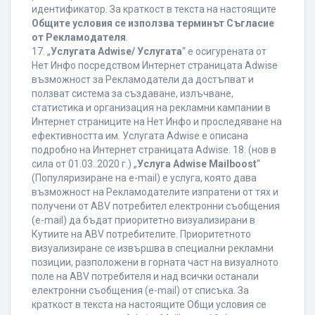
идентификатор. За краткост в текста на настоящите
Общите условия се използва терминът Съгласие
от Рекламодателя
.
17. „
Услугата Adwise/ Услугата
“ е осигурената от
Нет Инфо посредством Интернет страницата Adwise
възможност за Рекламодатели да достъпват и
ползват система за създаване, излъчване,
статистика и организация на рекламни кампании в
Интернет страниците на Нет Инфо и проследяване на
ефективността им. Услугата Adwise е описана
подробно на Интернет страницата Adwise. 18. (нов в
сила от 01.03..2020 г.) „
Услуга Adwise Mailboost
“
(Популяризиране на e-mail) е услуга, която дава
възможност на Рекламодателите изпратени от тях и
получени от ABV потребител електронни съобщения
(e-mail) да бъдат приоритетно визуализирани в
Кутиите на ABV потребителите. Приоритетното
визуализиране се извършва в специални рекламни
позиции, разположени в горната част на визуалното
поле на ABV потребителя и над всички останали
електронни съобщения (e-mail) от списъка. За
краткост в текста на настоящите Общи условия се