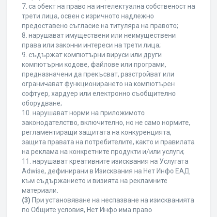
7. са обект на право на интелектуална собственост на
трети лица, освен с изричното надлежно
предоставено съгласие на титуляра на правото;
8. нарушават имуществени или неимуществени
права или законни интереси на трети лица;
9. съдържат компютърни вируси или други
компютърни кодове, файлове или програми,
предназначени да прекъсват, разстройват или
ограничават функционирането на компютърен
софтуер, хардуер или електронно съобщително
оборудване;
10. нарушават норми на приложимото
законодателство, включително, но не само нормите,
регламентиращи защитата на конкуренцията,
защита правата на потребителите, както и правилата
на реклама на конкретните продукти и/или услуги;
11. нарушават креативните изисквания на Услугата
Adwise, дефинирани в Изисквания на Нет Инфо ЕАД
към съдържанието и визията на рекламните
материали.
(3)
При установяване на неспазване на изискванията
по Общите условия, Нет Инфо има право