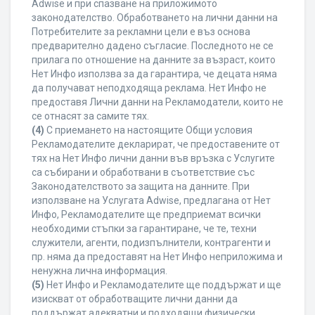
Adwise и при спазване на приложимото
законодателство. Обработването на лични данни на
Потребителите за рекламни цели е въз основа
предварително дадено съгласие. Последното не се
прилага по отношение на данните за възраст, които
Нет Инфо използва за да гарантира, че децата няма
да получават неподходяща реклама. Нет Инфо не
предоставя Лични данни на Рекламодатели, които не
се отнасят за самите тях.
(4)
С приемането на настоящите Общи условия
Рекламодателите декларират, че предоставените от
тях на Нет Инфо лични данни във връзка с Услугите
са събирани и обработвани в съответствие със
Законодателството за защита на данните. При
използване на Услугата Adwise, предлагана от Нет
Инфо, Рекламодателите ще предприемат всички
необходими стъпки за гарантиране, че те, техни
служители, агенти, подизпълнители, контрагенти и
пр. няма да предоставят на Нет Инфо неприложима и
ненужна лична информация.
(5)
Нет Инфо и Рекламодателите ще поддържат и ще
изискват от обработващите лични данни да
поддържат адекватни и подходящи физически,