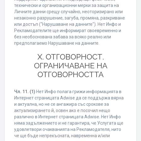
технически и организационни мерки за защита на
Личните данни срещу случайно, неоторизирано или
незаконно разрушение, загуба, промяна, разкриване
или достъп ("Нарушаване на данните"). Нет Инфо и
Рекламодателите ще информират своевременно и
без необоснована забава за всяко реално или
предполагаемо Нарушаване на данните.
X. ОТГОВОРНОСТ.
ОГРАНИЧАВАНЕ НА
ОТГОВОРНОСТТА
Чл. 11.
(1)
Нет Инфо полага грижи информацията в
Интернет страницата Adwise да се поддържа вярна
и актуална, но не се ангажира със срокове за
актуализирането й, освен ако е посочил нещо
различно в Интернет страницата Adwise. Нет Инфо
няма задължението и не гарантира, че Услугата ще
удовлетвори очакванията на Рекламодателя, нито
че ще бъде непрекъсната, навременна и/или