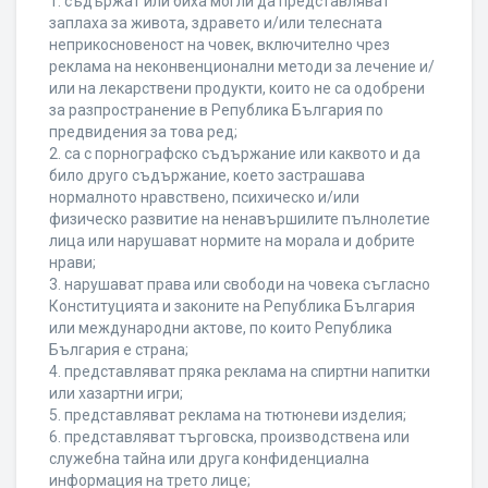
1. съдържат или биха могли да представляват
заплаха за живота, здравето и/или телесната
неприкосновеност на човек, включително чрез
реклама на неконвенционални методи за лечение и/
или на лекарствени продукти, които не са одобрени
за разпространение в Република България по
предвидения за това ред;
2. са с порнографско съдържание или каквото и да
било друго съдържание, което застрашава
нормалното нравствено, психическо и/или
физическо развитие на ненавършилите пълнолетие
лица или нарушават нормите на морала и добрите
нрави;
3. нарушават права или свободи на човека съгласно
Конституцията и законите на Република България
или международни актове, по които Република
България е страна;
4. представляват пряка реклама на спиртни напитки
или хазартни игри;
5. представляват реклама на тютюневи изделия;
6. представляват търговска, производствена или
служебна тайна или друга конфиденциална
информация на трето лице;