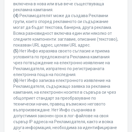
включена в нова или във вече съществуваща
рекламна кампания.
(4)
Рекламодателят може да създава Рекламни
групи, които според рекламното си съдържание
могат да бъдат текстова, банерна, друга реклама.
Всяка разновидност включва един или няколко от
следните компоненти: заглавие, описание (текстово),
показван URL адрес, целеви URL адрес.
(5)
Нет Инфо изразява своето съгласие и приема
условията по предложената Рекламна кампания
чрез потвърждение на електронно изявление на
Рекламодателя, изпратено по регистрираната
електронна поща на последния.
(6)
Нет Инфо записва електронното изявление на
Рекламодателя, съдържащо заявка за рекламна
кампания, на електронен носител в сървъра си чрез
общоприет стандарт за преобразуване по
технически начин, правещ възможно неговото
възпроизвеждане. Нет Инфо съхранява в
допустимия законен срок в лог-файлове на своя
сървър IP адреса на Рекламодателя, както и всяка
друга информация, необходима за идентифициране