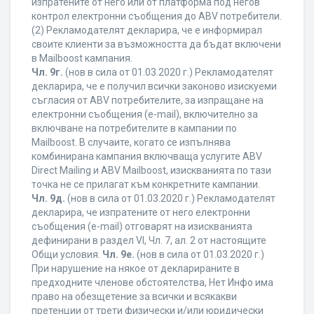
изпратените от него или от платформа под негов
контрол електронни съобщения до ABV потребители.
(2) Рекламодателят декларира, че е информирал
своите клиенти за възможността да бъдат включени
в Mailboost кампания.
Чл. 9г.
(нов в сила от 01.03.2020 г.) Рекламодателят
декларира, че е получил всички законово изискуеми
съгласия от ABV потребителите, за изпращане на
електронни съобщения (e-mail), включително за
включване на потребителите в кампании по
Mailboost. В случаите, когато се изпълнява
комбинирана кампания включваща услугите ABV
Direct Mailing и ABV Mailboost, изискванията по тази
точка не се прилагат към конкретните кампании.
Чл. 9д.
(нов в сила от 01.03.2020 г.) Рекламодателят
декларира, че изпратените от него електронни
съобщения (e-mail) отговарят на изискванията
дефинирани в раздел VI, Чл. 7, ал. 2 от настоящите
Общи условия.
Чл. 9е.
(нов в сила от 01.03.2020 г.)
При нарушение на някое от декларираните в
предходните членове обстоятелства, Нет Инфо има
право на обезщетение за всички и всякакви
претенции от трети физически и/или юридически