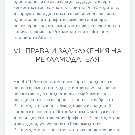
едностранно и по своя преценка да деактивира
конкретната рекламна кампания на Рекламодателя,
да преустанови достъпа на последния до нея или
едностранно да прекрати рамковия договор за
реализиране на рекламни кампании, респективно да
заличи Профила на Рекламодателя от Интернет
страницата Adwise.
VII. ПРАВА И ЗАДЪЛЖЕНИЯ НА
РЕКЛАМОДАТЕЛЯ
Чл. 8.
(1)
Рекламодателят има право на достъп в
реално време (on-line) до регистрирания си Профил,
респективно до предоставените му Услуги чрез
определена от него парола. Паролата е избран от
Рекламодателя код от букви, цифри и знаци, който
заедно с посоченото Потребителско име служи за
достъп до регистрирания Профил на Рекламодателя
и за индивидуализиране на Рекламодателя.
Рекламодателят е длъжен да не прави достояние на