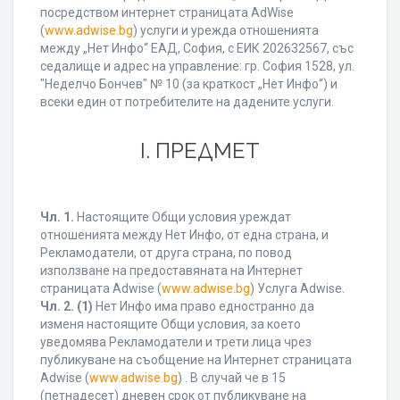
посредством интернет страницата AdWise
(
www.adwise.bg
) услуги и урежда отношенията
между „Нет Инфо“ ЕАД, София, с ЕИК 202632567, със
седалище и адрес на управление: гр. София 1528, ул.
"Неделчо Бончев" № 10 (за краткост „Нет Инфо“) и
всеки един от потребителите на дадените услуги.
І. ПРЕДМЕТ
Чл. 1.
Настоящите Общи условия уреждат
отношенията между Нет Инфо, от една страна, и
Рекламодатели, от друга страна, по повод
използване на предоставяната на Интернет
страницата Adwise (
www.adwise.bg
) Услуга Adwise.
Чл. 2.
(1)
Нет Инфо има право едностранно да
изменя настоящите Общи условия, за което
уведомява Рекламодатели и трети лица чрез
публикуване на съобщение на Интернет страницата
Adwise (
www.adwise.bg
) . В случай че в 15
(петнадесет) дневен срок от публикуване на