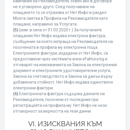
кампания на Рекламодателя, освен ако в договора
не е уговорено друго. След получаване на
плащането то се отразява от Нет Инфо в раздел
Моята сметка в Профила на Рекламодателя като
плащане, направено за Услугата.
(5)
(изм. в сила от 01.03.2020 г.) За получените
плащания Нет Инфо издава електрона фактура,
съобщение за която изпраща на Рекламодателя на
посочената в профила му електронна поща.
Електронните фактури, издадени от Нет Инфо, са
предоставени чрез системата www.eFaktura.bg и
отговарят на изискванията на Закона за електронния
документ и електронните удостоверителни услуги,
Закона за счетоводството и Закона за данък върху
добавената стойност. Нет Инфо издава единствено
електронни фактури.
(6)
Електронната фактура съдържа данните на
Рекламодателя, посочени от последния при
регистрацията на профила му. Нет Инфо не носи
отговорност за верността на тези данни.
VI. ИЗИСКВАНИЯ КЪМ