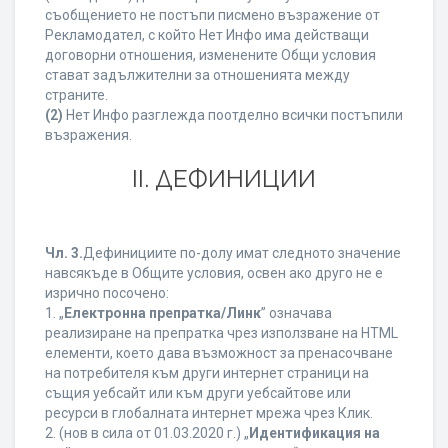
съобщението не постъпи писмено възражение от
Рекламодател, с който Нет Инфо има действащи
договорни отношения, изменените Общи условия
стават задължителни за отношенията между
страните.
(2)
Нет Инфо разглежда поотделно всички постъпили
възражения.
ІІ. ДЕФИНИЦИИ
Чл. 3.
Дефинициите по-долу имат следното значение
навсякъде в Общите условия, освен ако друго не е
изрично посочено:
1. „
Електронна препратка/Линк
” означава
реализиране на препратка чрез използване на HTML
елементи, което дава възможност за пренасочване
на потребителя към други интернет страници на
същия уебсайт или към други уебсайтове или
ресурси в глобалната интернет мрежа чрез Клик.
2. (нов в сила от 01.03.2020 г.) „
Идентификация на