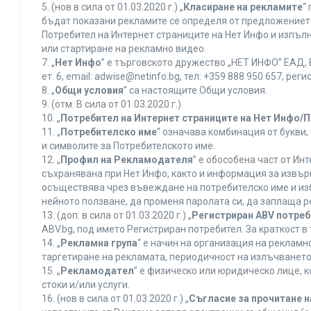
5. (нов в сила от 01.03.2020 г.) „
Класиране на рекламите
“
бъдат показани рекламите се определя от предложението 
Потребител на Интернет страниците на Нет Инфо и изпъ
или стартиране на рекламно видео.
7. „
Нет Инфо
” е търговското дружество „НЕТ ИНФО” ЕАД, 
ет. 6, еmail: adwise@netinfo.bg, тел: +359 888 950 657, 
8. „
Общи условия
” са настоящите Общи условия.
9. (отм. В сила от 01.03.2020 г.)
10. „
Потребител на Интернет страниците на Нет Инфо/
11. „
Потребителско име
“ означава комбинация от букви
и символите за Потребителското име.
12. „
Профил на Рекламодателя
” е обособена част от И
съхранявана при Нет Инфо, както и информация за извъ
осъществява чрез въвеждане на потребителско име и из
нейното ползване, да променя паролата си, да заплаща р
13. (доп. в сила от 01.03.2020 г.) „
Регистриран ABV потре
ABV.bg, под името Регистриран потребител. За краткост 
14. „
Рекламна група
“ е начин на организация на реклам
таргетиране на рекламата, периодичност на излъчването 
15. „
Рекламодател
” е физическо или юридическо лице, 
стоки и/или услуги.
16. (нов в сила от 01.03.2020 г.) „
Съгласие за прочитане н