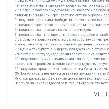
1. съдържат или биха могли да представляват заплаха з
лечение и/или на лекарствени продукти, които не са одо
2. са с порнографско съдържание или каквото и да било
пълнолетие лица или нарушават нормите на морала и доб
3. нарушават права или свободи на човека съгласно Конс
4. представляват пряка реклама на спиртни напитки или х
5. представляват реклама на тютюневи изделия;
6. представляват търговска, производствена или служеб
7. са обект на право на интелектуална собственост на тр
8. нарушават имуществени или неимуществени права или 
9. съдържат компютърни вируси или други компютърни к
компютърен софтуер, хардуер или електронно съобщител
10. нарушават норми на приложимото законодателство, в
правилата на реклама на конкретните продукти и/или усл
11. нарушават креативните изисквания на Услугата Adwi
(3)
При установяване на неспазване на изискванията по О
Рекламодателя, да преустанови достъпа на последния до
Профила на Рекламодателя от Интернет страницата Adwi
VII.