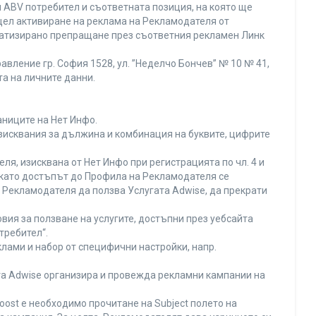
 ABV потребител и съответната позиция, на която ще
с цел активиране на реклама на Рекламодателя от
оматизирано препращане през съответния рекламен Линк
вление гр. София 1528, ул. ”Неделчо Бончев” № 10 № 41,
та на личните данни.
аниците на Нет Инфо.
изисквания за дължина и комбинация на буквите, цифрите
я, изисквана от Нет Инфо при регистрацията по чл. 4 и
 като достъпът до Профила на Рекламодателя се
Рекламодателя да ползва Услугата Adwise, да прекрати
вия за ползване на услугите, достъпни през уебсайта
требител“.
лами и набор от специфични настройки, напр.
ата Adwise организира и провежда рекламни кампании на
oost е необходимо прочитане на Subject полето на