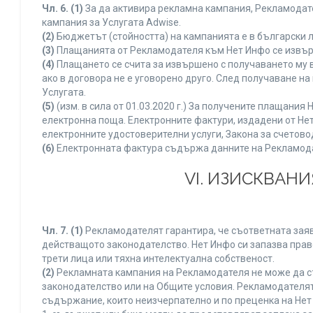
Чл. 6.
(1)
За да активира рекламна кампания, Рекламодате
кампания за Услугата Adwise.
(2)
Бюджетът (стойността) на кампанията е в български 
(3)
Плащанията от Рекламодателя към Нет Инфо се извършв
(4)
Плащането се счита за извършено с получаването му в
ако в договора не е уговорено друго. След получаване н
Услугата.
(5)
(изм. в сила от 01.03.2020 г.) За получените плащан
електронна поща. Електронните фактури, издадени от Нет
електронните удостоверителни услуги, Закона за счетово
(6)
Електронната фактура съдържа данните на Рекламодате
VI. ИЗИСКВАН
Чл. 7.
(1)
Рекламодателят гарантира, че съответната заяв
действащото законодателство. Нет Инфо си запазва право
трети лица или тяхна интелектуална собственост.
(2)
Рекламната кампания на Рекламодателя не може да с
законодателство или на Общите условия. Рекламодателят
съдържание, които неизчерпателно и по преценка на Нет