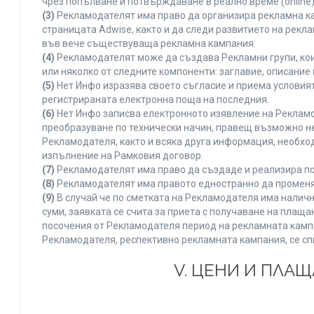
чрез попълване и потвърждаване в реално време (online)
(3)
Рекламодателят има право да организира рекламна ка
страницата Adwise, както и да следи развитието на рек
във вече съществуваща рекламна кампания.
(4)
Рекламодателят може да създава Рекламни групи, кои
или няколко от следните компоненти: заглавие, описание 
(5)
Нет Инфо изразява своето съгласие и приема условия
регистрираната електронна поща на последния.
(6)
Нет Инфо записва електронното изявление на Рекламо
преобразуване по технически начин, правещ възможно не
Рекламодателя, както и всяка друга информация, необх
изпълнение на Рамковия договор.
(7)
Рекламодателят има право да създаде и реализира по
(8)
Рекламодателят има правото едностранно да променя 
(9)
В случай че по сметката на Рекламодателя има наличн
суми, заявката се счита за приета с получаване на плащ
посочения от Рекламодателя период на рекламната кампан
Рекламодателя, респективно рекламната кампания, се сп
V. ЦЕНИ И ПЛА