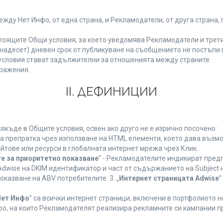
у Нет Инфо, от една страна, и Рекламодатели, от друга страна, 
тоящите Общи условия, за което уведомява Рекламодатели и трети
(петнадесет) дневен срок от публикуване на съобщението не постъп
словия стават задължителни за отношенията между страните.
ражения.
ІІ. ДЕФИНИЦИИ
къде в Общите условия, освен ако друго не е изрично посочено:
на препратка чрез използване на HTML елементи, което дава възм
йтове или ресурси в глобалната интернет мрежа чрез Клик.
е за приоритетно показване
“ - Рекламодателите индикират пред
dwise на DKIM идентификатор и част от съдържанието на Subject 
оказване на ABV потребителите. 3. „
Интернет страницата Adwise
”
Нет Инфо
” са всички интернет страници, включени в портфолиото 
о, на които Рекламодателят реализира рекламните си кампании п