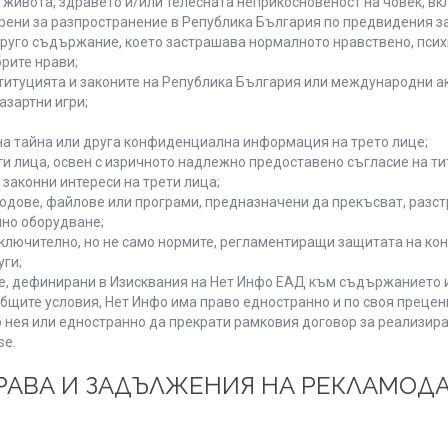
а живота, здравето и/или телесната неприкосновеност на човек, 
брени за разпространение в Република България по предвидения за
 друго съдържание, което застрашава нормалното нравствено, пси
рите нрави;
титуцията и законите на Република България или международни ак
азартни игри;
на тайна или друга конфиденциална информация на трето лице;
ети лица, освен с изричното надлежно предоставено съгласие на ти
законни интереси на трети лица;
одове, файлове или програми, предназначени да прекъсват, разс
но оборудване;
ключително, но не само нормите, регламентиращи защитата на конк
уги;
se, дефинирани в Изисквания на Нет Инфо ЕАД към съдържанието 
бщите условия, Нет Инфо има право едностранно и по своя преце
 нея или едностранно да прекрати рамковия договор за реализира
se.
 ПРАВА И ЗАДЪЛЖЕНИЯ НА РЕКЛАМОД