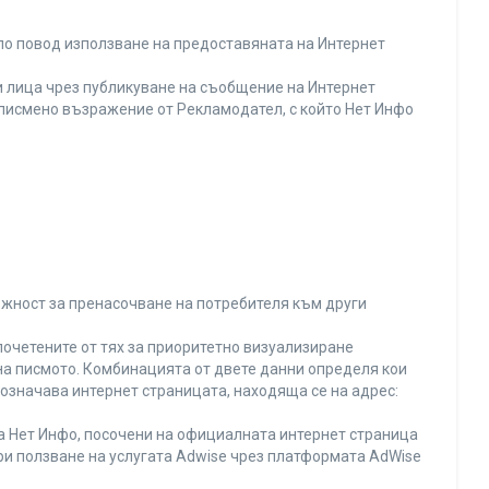
по повод използване на предоставяната на Интернет
 лица чрез публикуване на съобщение на Интернет
и писмено възражение от Рекламодател, с който Нет Инфо
ожност за пренасочване на потребителя към други
почетените от тях за приоритетно визуализиране
на писмото. Комбинацията от двете данни определя кои
 означава интернет страницата, находяща се на адрес:
на Нет Инфо, посочени на официалната интернет страница
ри ползване на услугата Adwise чрез платформата AdWise