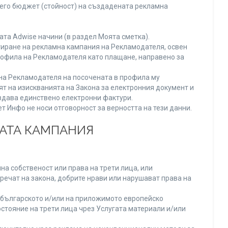
него бюджет (стойност) на създадената рекламна
та Adwise начини (в раздел Моята сметка).
тиране на рекламна кампания на Рекламодателя, освен
Профила на Рекламодателя като плащане, направено за
а на Рекламодателя на посочената в профила му
ят на изискванията на Закона за електронния документ и
издава единствено електронни фактури.
 Инфо не носи отговорност за верността на тези данни.
НАТА КАМПАНИЯ
а собственост или права на трети лица, или
речат на закона, добрите нрави или нарушават права на
българското и/или на приложимото европейско
стояние на трети лица чрез Услугата материали и/или