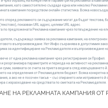
 и чрез образец на конкретните параметри на рекламната кампани
мпания, като самостоятелно създаде една или няколко Рекламни г
ламната кампания посредством онлайн статистика. Всяка новосъзд
то според рекламното си съдържание могат да бъдат текстова, ба
(текстово), показван URL адрес, целеви URL адрес.
та по предложената Рекламна кампания чрез потвърждение на ел
дателя, съдържащо заявка за рекламна кампания, на електронен 
говото възпроизвеждане. Нет Инфо съхранява в допустимия законе
одима за идентифициране на Рекламодателя и възпроизвеждане на
вече от една рекламна кампания чрез регистрирания си Профил.
и реорганизира параметрите и периода на активност на рекламна
и суми, заявката се счита за приета веднага след извършването й
ането на определения от Рекламодателя бюджет. Всяка конкретна 
ия, а ако не е посочен такъв – със спирането или изтриването й 
ира с изразходване на средствата по сметката на Рекламодателя.
ЩАНЕ НА РЕКЛАМНАТА КАМПАНИЯ ОТ