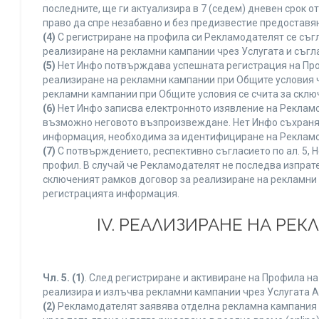
последните, ще ги актуализира в 7 (седем) дневен срок 
право да спре незабавно и без предизвестие предоставян
(4)
С регистриране на профила си Рекламодателят се съг
реализиране на рекламни кампании чрез Услугата и съгл
(5)
Нет Инфо потвърждава успешната регистрация на Про
реализиране на рекламни кампании при Общите условия 
рекламни кампании при Общите условия се счита за склю
(6)
Нет Инфо записва електронното изявление на Рекламо
възможно неговото възпроизвеждане. Нет Инфо съхранява 
информация, необходима за идентифициране на Рекламод
(7)
С потвърждението, респективно съгласието по ал. 5, 
профил. В случай че Рекламодателят не последва изпрате
сключеният рамков договор за реализиране на рекламни 
регистрацията информация.
IV. РЕАЛИЗИРАНЕ НА РЕ
Чл. 5.
(1)
. След регистриране и активиране на Профила н
реализира и излъчва рекламни кампании чрез Услугата A
(2)
Рекламодателят заявява отделна рекламна кампания к