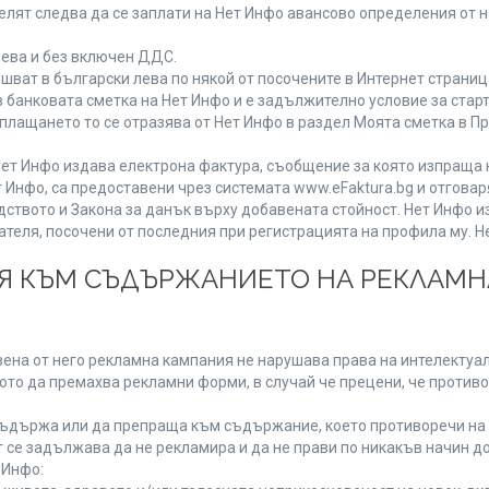
лят следва да се заплати на Нет Инфо авансово определения от 
лева и без включен ДДС.
ат в български лева по някой от посочените в Интернет страница
 банковата сметка на Нет Инфо и е задължително условие за стар
а плащането то се отразява от Нет Инфо в раздел Моята сметка в 
ия Нет Инфо издава електрона фактура, съобщение за която изпращ
 Инфо, са предоставени чрез системата www.eFaktura.bg и отговар
дството и Закона за данък върху добавената стойност. Нет Инфо 
ля, посочени от последния при регистрацията на профила му. Нет
ИЯ КЪМ СЪДЪРЖАНИЕТО НА РЕКЛАМ
ена от него рекламна кампания не нарушава права на интелектуалн
то да премахва рекламни форми, в случай че прецени, че противо
ъдържа или да препраща към съдържание, което противоречи на 
 се задължава да не рекламира и да не прави по никакъв начин до
 Инфо: