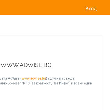
Вход
о“
)
прекратява услугата Adwise
считано от
01.01.2026 г
.
А WWW.ADWISE.BG
ата AdWise (
www.adwise.bg
) услуги и урежда
лчо Бончев" № 10 (за краткост „Нет Инфо“) и всеки един