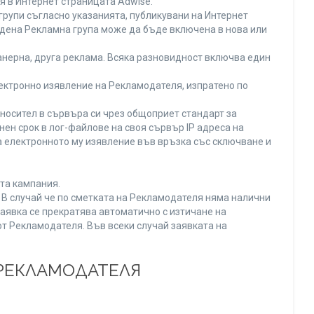
я в Интернет страницата Adwise.
рупи съгласно указанията, публикувани на Интернет
адена Рекламна група може да бъде включена в нова или
нерна, друга реклама. Всяка разновидност включва един
ектронно изявление на Рекламодателя, изпратено по
носител в сървъра си чрез общоприет стандарт за
н срок в лог-файлове на своя сървър IP адреса на
 електронното му изявление във връзка със сключване и
та кампания.
. В случай че по сметката на Рекламодателя няма налични
заявка се прекратява автоматично с изтичане на
от Рекламодателя. Във всеки случай заявката на
 РЕКЛАМОДАТЕЛЯ