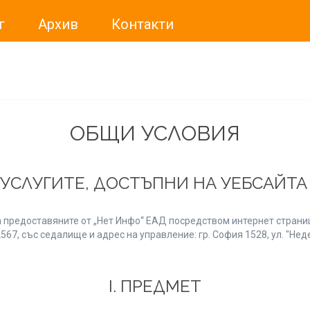
г
Архив
Контакти
ме искали да Ви уведомим, че „Нет Инфо“ ЕАД (
„Нет Инф
За повече информация, натиснете
тук.
ОБЩИ УСЛОВИЯ
 УСЛУГИТЕ, ДОСТЪПНИ НА УЕБСАЙТ
 предоставяните от „Нет Инфо“ ЕАД посредством интернет страниц
7, със седалище и адрес на управление: гр. София 1528, ул. "Неде
І. ПРЕДМЕТ