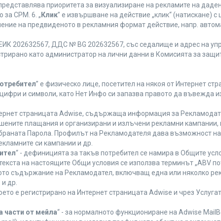
 представлява приоритета за визуализиране на рекламите на даден
за CPM. 6. „
Клик
” е извършване на действие „клик“ (натискане) 
лнение на предвиденото в рекламния формат действие, напр. авт
ЕИК 202632567, ДДС № BG 202632567, със седалище и адрес на упра
регистрирано като администратор на лични данни в Комисията за защи
Потребител
” е физическо лице, посетител на някоя от Интернет стр
, цифри и символи, като Нет Инфо си запазва правото да въвежда 
нтернет страницата Adwise, съдържаща информация за Рекламодател
ршените плащания и организирани и излъчени рекламни кампании,
браната Парола. Профилът на Рекламодателя дава възможност на 
екламните си кампании и др.
бител
“ - дефиницията за такъв потребител се намира в Общите усло
в текста на настоящите Общи условия се използва терминът „ABV по
ното съдържание на Рекламодател, включващ една или няколко рек
и др.
което е регистрирано на Интернет страницата Adwise и чрез Услуг
а части от мейла
“ - за нормалното функциониране на Adwise MailB