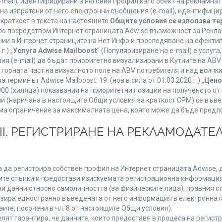
mail), идентифицирани в неговия профил като обект на рекламнат
 на изпратени от него електронни съобщения (e-mail), идентифиц
 краткост в текста на настоящите
Общите условия се използва т
нфо посредством Интернет страницата Adwise възможност за Рекла
ии в Интернет страниците на Нет Инфо и проследяване на ефектив
г.) „
Услуга Adwise Mailboost
“ (Популяризиране на e-mail) е услу
ия (e-mail) да бъдат приоритетно визуализирани в Кутиите на AB
орната част на визуалното поле на ABV потребителя и над всички 
терминът Adwise Mailboost. 19. (нов в сила от 01.03.2020 г.) „
Цено
1000 (хиляда) показвания на приоритетни позиции на полученото о
 (наричана в настоящите Общи условия за краткост CPM) се въве
Няма ограничение за максималната цена, която може да бъде предл
ІІІ. РЕГИСТРИРАНЕ НА РЕКЛАМОДАТЕЛ
 да регистрира собствен профил на Интернет страницата Adwise, д
етните стъпки и предостави изискуемата регистрационна информация
 данни относно самоличността (за физическите лица), правния ста
изира едностранно въведената от него информация в електроннат
ите, посочени в чл. 8 от настоящите Общи условия).
т гарантира, че данните, които предоставя в процеса на регистра