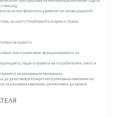
включително чрез реклама на неконвенционални методи за
 това ред;
хическо и/или физическо развитие на ненавършилите
тове, по които Република България е страна;
туляра на правото;
тройват или ограничават функционирането на
уренцията, защита правата на потребителите, както и
и визията на рекламните материали.
нка да деактивира конкретната рекламна кампания на
не на рекламни кампании, респективно да заличи
АТЕЛЯ