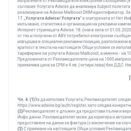
изпратените от Рекламодателя електронни съобщения (e-
съгласие Услугата Adwise да анализира Subject полетата
реализиране на Adwise Mailboost DKIM идентификатор. За
17. „
Услугата Adwise/ Услугата
“ е осигурената от Нет И
излъчване, статистика и организация на рекламни кампан
Интернет страницата Adwise. 18. (нов в сила от 01.03..2020 
от тях и получени от ABV потребител електронни съобщен
извършва в специални рекламни позиции, разположени в г
краткост в текста на настоящите Общи условия се използва 
тарифиране на услугата Adwise Mailboost, а именно - на 
Предложената от Рекламодателите цена на 1000 импресии
приемлива цена за CPM е 4 лв. (четири лева) без ДДС. 
Чл. 4.
(1)
За да използва Услугата, Рекламодателят следва
https://www.adwise.bg/auth/register, като следва конкр
(2)
Рекламодателят е длъжен да предостави пълни и верни
Инфо данни. Рекламодателят може да коригира и актуал
предоставяне на данни за фактура (с изключение на случа
(3)
С приемане на настоящите Общи условия Рекламодателя