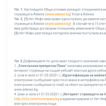
Чл. 1.
Настоящите Общи условия уреждат отношенията межд
страницата Adwise (
www.adwise.bg
) Услуга Adwise.
Чл. 2.
(1)
Нет Инфо има право едностранно да изменя нас
страницата Adwise (
www.adwise.bg
) . В случай че в 15 
има действащи договорни отношения, изменените Общи у
(2)
Нет Инфо разглежда поотделно всички постъпили въз
Чл. 3.
Дефинициите по-долу имат следното значение нався
1. „
Електронна препратка/Линк
” означава реализиране 
интернет страници на същия уебсайт или към други уебса
2. (нов в сила от 01.03.2020 г.) „
Идентификация на мейлит
електронни съобщения чрез посочване в интерфейса на A
електронни съобщения (e-mail) са обект на приоритетно п
www.adwise.bg.
4. (изм. в сила от 01.03.2020 г.) „
Интернет страниците на 
http://info.netinfocompany.bg
и администрирани от Нет Инф
или чрез електронна поща.