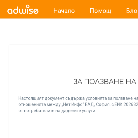
Начало
Помощ
Бло
Уважаеми рекламодатели, с настоящото съобщение бих
ЗА ПОЛЗВАНЕ НА
Настоящият документ съдържа условията за ползване на
отношенията между „Нет Инфо“ ЕАД, София, с ЕИК 20263256
от потребителите на дадените услуги.