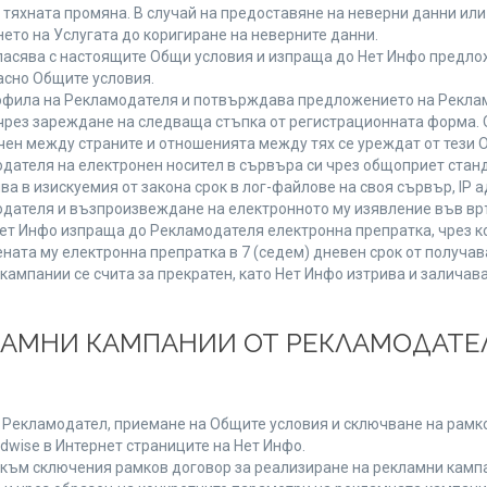
от тяхната промяна. В случай на предоставяне на неверни данни и
ето на Услугата до коригиране на неверните данни.
ласява с настоящите Общи условия и изпраща до Нет Инфо предлож
асно Общите условия.
фила на Рекламодателя и потвърждава предложението на Реклам
чрез зареждане на следваща стъпка от регистрационната форма. 
чен между страните и отношенията между тях се уреждат от тези 
дателя на електронен носител в сървъра си чрез общоприет станд
в изискуемия от закона срок в лог-файлове на своя сървър, IP ад
ателя и възпроизвеждане на електронното му изявление във връ
Нет Инфо изпраща до Рекламодателя електронна препратка, чрез к
ната му електронна препратка в 7 (седем) дневен срок от получав
кампании се счита за прекратен, като Нет Инфо изтрива и залича
КЛАМНИ КАМПАНИИ ОТ РЕКЛАМОДАТЕЛ
а Рекламодател, приемане на Общите условия и сключване на рамко
dwise в Интернет страниците на Нет Инфо.
ъм сключения рамков договор за реализиране на рекламни кампа