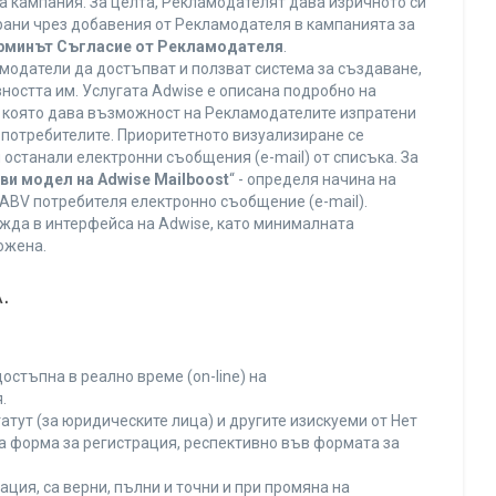
а кампания. За целта, Рекламодателят дава изричното си
ирани чрез добавения от Рекламодателя в кампанията за
ерминът Съгласие от Рекламодателя
.
модатели да достъпват и ползват система за създаване,
ността им. Услугата Adwise е описана подробно на
га, която дава възможност на Рекламодателите изпратени
V потребителите. Приоритетното визуализиране се
останали електронни съобщения (e-mail) от списъка. За
ви модел на Adwise Mailboost
“ - определя начина на
т ABV потребителя електронно съобщение (e-mail).
жда в интерфейса на Adwise, като минималната
ожена.
.
остъпна в реално време (on-line) на
.
тут (за юридическите лица) и другите изискуеми от Нет
а форма за регистрация, респективно във формата за
ция, са верни, пълни и точни и при промяна на