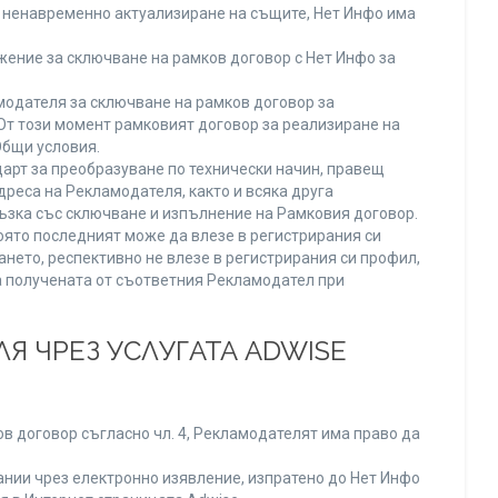
ли ненавременно актуализиране на същите, Нет Инфо има
ение за сключване на рамков договор с Нет Инфо за
одателя за сключване на рамков договор за
От този момент рамковият договор за реализиране на
Общи условия.
арт за преобразуване по технически начин, правещ
реса на Рекламодателя, както и всяка друга
зка със сключване и изпълнение на Рамковия договор.
оято последният може да влезе в регистрирания си
ането, респективно не влезе в регистрирания си профил,
ва получената от съответния Рекламодател при
Я ЧРЕЗ УСЛУГАТА ADWISE
в договор съгласно чл. 4, Рекламодателят има право да
нии чрез електронно изявление, изпратено до Нет Инфо