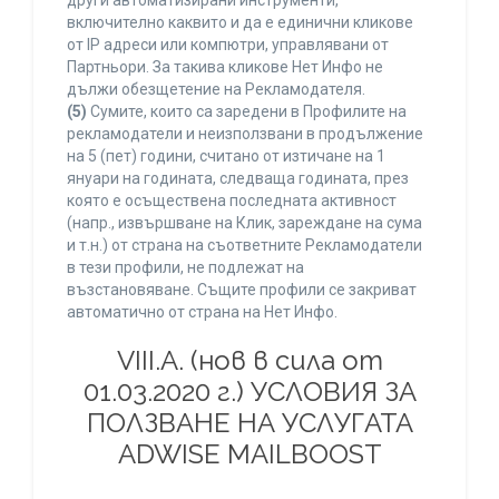
други автоматизирани инструменти,
включително каквито и да е единични кликове
от IP адреси или компютри, управлявани от
Партньори. За такива кликове Нет Инфо не
дължи обезщетение на Рекламодателя.
(5)
Сумите, които са заредени в Профилите на
рекламодатели и неизползвани в продължение
на 5 (пет) години, считано от изтичане на 1
януари на годината, следваща годината, през
която е осъществена последната активност
(напр., извършване на Клик, зареждане на сума
и т.н.) от страна на съответните Рекламодатели
в тези профили, не подлежат на
възстановяване. Същите профили се закриват
автоматично от страна на Нет Инфо.
VIII.A. (нов в сила от
01.03.2020 г.) УСЛОВИЯ ЗА
ПОЛЗВАНЕ НА УСЛУГАТА
ADWISE MAILBOOST