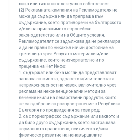
лица или тяхна интелектуална собственост.
(2)
Рекламната кампания на Рекламодателя не
може да съдържа или да препраща към
съдържание, което противоречи на българското
и/или на приложимото европейско
законодателство или на Общите условия.
Рекламодателят се задължава да не рекламира
и да не прави по никакъв начин достояние на
трети лица чрез Услугата материали и/или
съдържание, които неизчерпателно и по
преценка на Нет Инфо:
1. съдържат или биха могли да представляват
заплаха за живота, здравето и/или телесната
неприкосновеност на човек, включително чрез
реклама на неконвенционални методи за
лечение и/или на лекарствени продукти, които
не са одобрени за разпространение в Република
България по предвидения за това ред;
2. са с порнографско съдържание или каквото и
да било друго съдържание, което застрашава
нормалното нравствено, психическо и/или
физическо развитие на ненавършилите