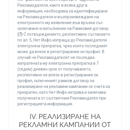
Рекламодателя, както и всяка друга
информация, необходима за идентифициране
на Рекламодателя и възпроизвеждане на
електронното му изявление във връзка със
сключване и изпълнение на Рамковия договор.
(7)
С потвърждението, респективно съгласието
по ал. 5, Нет Инфо изпраща до Рекламодателя
електронна препратка, чрез която последният
може да влезе в регистрирания си профил. В
случай че Рекламодателят не последва
изпратената му електронна препратка в 7
(седем) дневен срок от получаването,
респективно не влезе в регистрирания си
профил, сключеният рамков договор за
реализиране на рекламни кампании се счита за
прекратен, като Нет Инфо изтрива и заличава
получената от съответния Рекламодател при
регистрацията информация.
IV. РЕАЛИЗИРАНЕ НА
РЕКЛАМНИ КАМПАНИИ ОТ