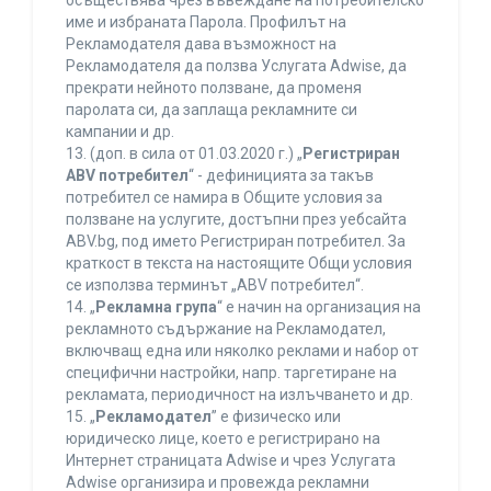
осъществява чрез въвеждане на потребителско
име и избраната Парола. Профилът на
Рекламодателя дава възможност на
Рекламодателя да ползва Услугата Adwise, да
прекрати нейното ползване, да променя
паролата си, да заплаща рекламните си
кампании и др.
13. (доп. в сила от 01.03.2020 г.) „
Регистриран
ABV потребител
“ - дефиницията за такъв
потребител се намира в Общите условия за
ползване на услугите, достъпни през уебсайта
ABV.bg, под името Регистриран потребител. За
краткост в текста на настоящите Общи условия
се използва терминът „ABV потребител“.
14. „
Рекламна група
“ е начин на организация на
рекламното съдържание на Рекламодател,
включващ една или няколко реклами и набор от
специфични настройки, напр. таргетиране на
рекламата, периодичност на излъчването и др.
15. „
Рекламодател
” е физическо или
юридическо лице, което е регистрирано на
Интернет страницата Adwise и чрез Услугата
Adwise организира и провежда рекламни