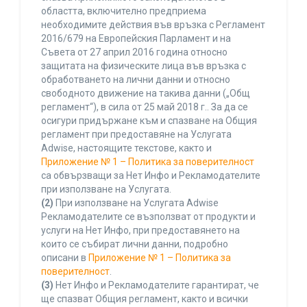
областта, включително предприема
необходимите действия във връзка с Регламент
2016/679 на Европейския Парламент и на
Съвета от 27 април 2016 година относно
защитата на физическите лица във връзка с
обработването на лични данни и относно
свободното движение на такива данни („Общ
регламент“), в сила от 25 май 2018 г.. За да се
осигури придържане към и спазване на Общия
регламент при предоставяне на Услугата
Adwise, настоящите текстове, както и
Приложение № 1 – Политика за поверителност
са обвързващи за Нет Инфо и Рекламодателите
при използване на Услугата.
(2)
При използване на Услугата Adwise
Рекламодателите се възползват от продукти и
услуги на Нет Инфо, при предоставянето на
които се събират лични данни, подробно
описани в
Приложение № 1 – Политика за
поверителност
.
(3)
Нет Инфо и Рекламодателите гарантират, че
ще спазват Общия регламент, както и всички