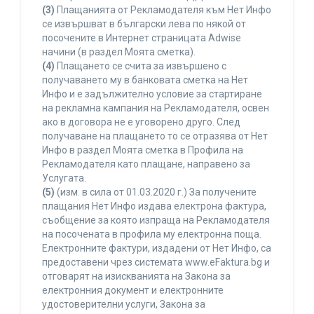
(3)
Плащанията от Рекламодателя към Нет Инфо
се извършват в български лева по някой от
посочените в Интернет страницата Adwise
начини (в раздел Моята сметка).
(4)
Плащането се счита за извършено с
получаването му в банковата сметка на Нет
Инфо и е задължително условие за стартиране
на рекламна кампания на Рекламодателя, освен
ако в договора не е уговорено друго. След
получаване на плащането то се отразява от Нет
Инфо в раздел Моята сметка в Профила на
Рекламодателя като плащане, направено за
Услугата.
(5)
(изм. в сила от 01.03.2020 г.) За получените
плащания Нет Инфо издава електрона фактура,
съобщение за която изпраща на Рекламодателя
на посочената в профила му електронна поща.
Електронните фактури, издадени от Нет Инфо, са
предоставени чрез системата www.eFaktura.bg и
отговарят на изискванията на Закона за
електронния документ и електронните
удостоверителни услуги, Закона за