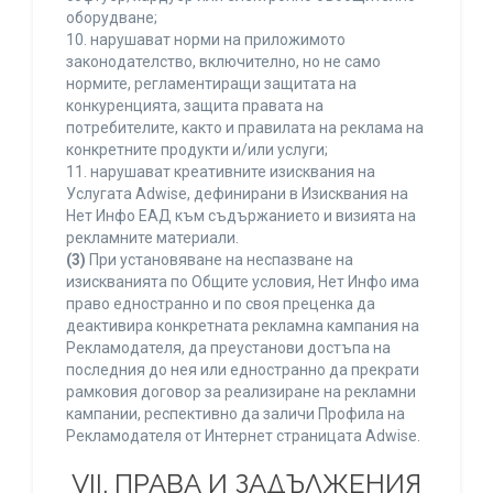
оборудване;
10. нарушават норми на приложимото
законодателство, включително, но не само
нормите, регламентиращи защитата на
конкуренцията, защита правата на
потребителите, както и правилата на реклама на
конкретните продукти и/или услуги;
11. нарушават креативните изисквания на
Услугата Adwise, дефинирани в Изисквания на
Нет Инфо ЕАД към съдържанието и визията на
рекламните материали.
(3)
При установяване на неспазване на
изискванията по Общите условия, Нет Инфо има
право едностранно и по своя преценка да
деактивира конкретната рекламна кампания на
Рекламодателя, да преустанови достъпа на
последния до нея или едностранно да прекрати
рамковия договор за реализиране на рекламни
кампании, респективно да заличи Профила на
Рекламодателя от Интернет страницата Adwise.
VII. ПРАВА И ЗАДЪЛЖЕНИЯ