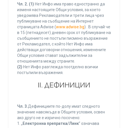
Чл. 2.
(1)
Нет Инфо има право едностранно да
изменя настоящите Общи условия, за което
уведомява Рекламодатели и трети лица чрез
публикуване на съобщение на Интернет
страницата Adwise (
www.adwise.bg
) . В случай че
в 15 (петнадесет) дневен срок от публикуване на
съобщението не постъпи писмено възражение
от Рекламодател, с който Нет Инфо има
действащи договорни отношения, изменените
Общи условия стават задължителни за
отношенията между страните.
(2)
Нет Инфо разглежда поотделно всички
постъпили възражения.
ІІ. ДЕФИНИЦИИ
Чл. 3.
Дефинициите по-долу имат следното
значение навсякъде в Общите условия, освен
ако друго не е изрично посочено:
1. „
Електронна препратка/Линк
” означава