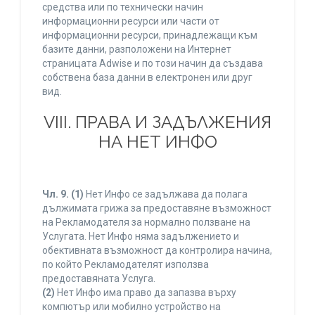
средства или по технически начин
информационни ресурси или части от
информационни ресурси, принадлежащи към
базите данни, разположени на Интернет
страницата Adwise и по този начин да създава
собствена база данни в електронен или друг
вид.
VIII. ПРАВА И ЗАДЪЛЖЕНИЯ
НА НЕТ ИНФО
Чл. 9.
(1)
Нет Инфо се задължава да полага
дължимата грижа за предоставяне възможност
на Рекламодателя за нормално ползване на
Услугата. Нет Инфо няма задължението и
обективната възможност да контролира начина,
по който Рекламодателят използва
предоставяната Услуга.
(2)
Нет Инфо има право да запазва върху
компютър или мобилно устройство на