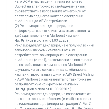
него DKIM и части/целият текст на полето
Subject на електронното съобщение (e-mail)
съответстват на изпратените от него или от
платформа под негов контрол електронни
съобщения до ABV потребители.
(2) Рекламодателят декларира, че е
информирал своите клиенти за възможността
да бъдат включени в Mailboost кампания.
Чл. 9г.
(нов в сила от 01.03.2020 г.)
Рекламодателят декларира, че е получил всички
законово изискуеми съгласия от ABV
потребителите, за изпращане на електронни
съобщения (e-mail), включително за включване
на потребителите в кампании по Mailboost. В
случаите, когато се изпълнява комбинирана
кампания включваща услугите ABV Direct Mailing
и ABV Mailboost, изискванията по тази точка не
се прилагат към конкретните кампании.
Чл. 9д.
(нов в сила от 01.03.2020 г.)
Рекламодателят декларира, че изпратените от
него електронни съобщения (e-mail) отговарят
на изискванията дефинирани в раздел VI, Чл. 7,
ал. 2 от настоящите Общи условия.
Чл. 9е.
(нов в