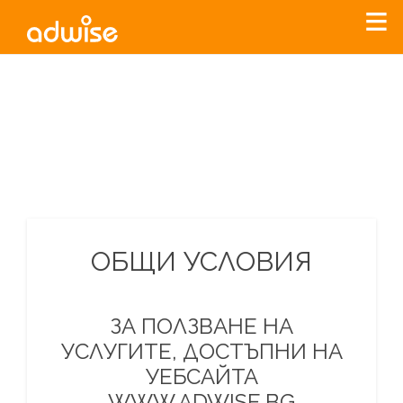
Уважаеми рекламодатели, с настоящото съобщение
бихме искали да Ви уведомим, че „Нет Инфо“ ЕАД (
„Нет
Инфо“
)
прекратява услугата Adwise
считано от
01.01.2026
г
.
За повече информация, натиснете
тук.
ОБЩИ УСЛОВИЯ
ЗА ПОЛЗВАНЕ НА
УСЛУГИТЕ, ДОСТЪПНИ НА
УЕБСАЙТА
WWW.ADWISE.BG