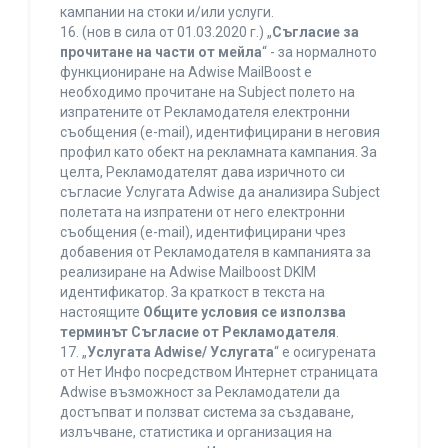
кампании на стоки и/или услуги.
16. (нов в сила от 01.03.2020 г.) „
Съгласие за
прочитане на части от мейла
“ - за нормалното
функциониране на Adwise MailBoost е
необходимо прочитане на Subject полето на
изпратените от Рекламодателя електронни
съобщения (e-mail), идентифицирани в неговия
профил като обект на рекламната кампания. За
целта, Рекламодателят дава изричното си
съгласие Услугата Adwise да анализира Subject
полетата на изпратени от него електронни
съобщения (e-mail), идентифицирани чрез
добавения от Рекламодателя в кампанията за
реализиране на Adwise Mailboost DKIM
идентификатор. За краткост в текста на
настоящите
Общите условия се използва
терминът Съгласие от Рекламодателя
.
17. „
Услугата Adwise/ Услугата
“ е осигурената
от Нет Инфо посредством Интернет страницата
Adwise възможност за Рекламодатели да
достъпват и ползват система за създаване,
излъчване, статистика и организация на