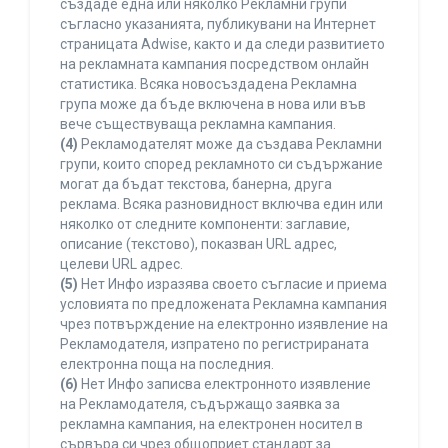
създаде една или няколко Рекламни групи
съгласно указанията, публикувани на Интернет
страницата Adwise, както и да следи развитието
на рекламната кампания посредством онлайн
статистика. Всяка новосъздадена Рекламна
група може да бъде включена в нова или във
вече съществуваща рекламна кампания.
(4)
Рекламодателят може да създава Рекламни
групи, които според рекламното си съдържание
могат да бъдат текстова, банерна, друга
реклама. Всяка разновидност включва един или
няколко от следните компоненти: заглавие,
описание (текстово), показван URL адрес,
целеви URL адрес.
(5)
Нет Инфо изразява своето съгласие и приема
условията по предложената Рекламна кампания
чрез потвърждение на електронно изявление на
Рекламодателя, изпратено по регистрираната
електронна поща на последния.
(6)
Нет Инфо записва електронното изявление
на Рекламодателя, съдържащо заявка за
рекламна кампания, на електронен носител в
сървъра си чрез общоприет стандарт за