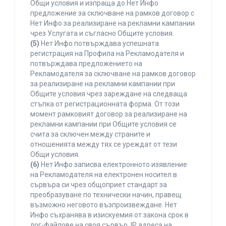
Общи условия и изпраща до Нет Инфо
предложение за сключване на рамков договор с
Нет Инфо за реализиране на рекламни кампании
чрез Услугата и съгласно Общите условия.
(5)
Нет Инфо потвърждава успешната
регистрация на Профила на Рекламодателя и
потвърждава предложението на
Рекламодателя за сключване на рамков договор
за реализиране на рекламни кампании при
Общите условия чрез зареждане на следваща
стъпка от регистрационната форма. От този
момент рамковият договор за реализиране на
рекламни кампании при Общите условия се
счита за сключен между страните и
отношенията между тях се уреждат от тези
Общи условия.
(6)
Нет Инфо записва електронното изявление
на Рекламодателя на електронен носител в
сървъра си чрез общоприет стандарт за
преобразуване по технически начин, правещ
възможно неговото възпроизвеждане. Нет
Инфо съхранява в изискуемия от закона срок в
лог-файлове на своя сървър, IP адреса на