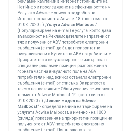
рекламни кампании в Интернет страниците на
Нет Инфо и проследяване на ефективността им.
Услугата Adwise е описана подробно на
Интернет страницата Adwise. 18. (нов в сила от
01.03..2020 г.) „
Услуга Adwise Mailboost
“
(Популяризиране на e-mail) е услуга, която дава
възможност на Рекламодателите изпратени от
тях и получени от ABV потребител електронни
съобщения (e-mail) да бъдат приоритетно
визуализирани в Кутиите на ABV потребителите.
Приоритетното визуализиране се извършва в
специални рекламни позиции, разположени в
горната част на визуалното поле на ABV
потребителя и над всички останали електронни
съобщения (e-mail) от списъка. За краткост в
текста на настоящите Общи условия се използва
терминът Adwise Mailboost. 19. (нов в сила от
01.03.2020 г.) „
Ценови модел на Adwise
Mailboost
“ - определя начина на тарифиране на
услугата Adwise Mailboost, а именно - на 1000
(хиляда) показвания на приоритетни позиции на
полученото от ABV потребителя електронно
съобщение (e-mail). Предложената от