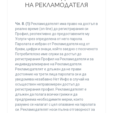
НА РЕКЛАМОДАТЕЛЯ
Чл. 8.
(1)
Рекламодателят има право на достъп в
реално време (on-line) до регистрирания си
Профил, респективно до предоставените му
Услуги чрез определена от него парола.
Паролата е избран от Рекламодателя код от
букви, цифри и знаци, който заедно с посоченото
Потребителско име служи за достъп до
регистрирания Профил на Рекламодателя и за
индивидуализиране на Рекламодателя.
Рекламодателят е длъжен да не прави
достояние на трети лица паролата си и да
уведомява незабавно Нет Инфо в случай на
осъществен неправомерен достъп до
регистрирания профил. Рекламодателят е
длъжен да полага всички грижи и да
предприема необходимите мерки, които
разумно се налагат с цел опазване на паролата
си. Рекламодателят носи пълна отговорност за