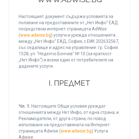
Настоящият документ съдържа условията за
ползване на предоставяните от „Нет Инфо“ ЕАД
посредством интернет страницата AdWise
(
www.adwise.bg
) услуги и урежда отношенията
между „Нет Инфо“ ЕАД, София, с ЕИК 202632567,
със седалище и адрес на управление: гр. София
1528, ул. "Неделчо Бончев" № 10 (за краткост
„Нет Инфо“) и всеки един от потребителите на
дадените услуги.
І. ПРЕДМЕТ
Чл. 1.
Настоящите Общи условия уреждат
отношенията между Нет Инфо, от една страна, и
Рекламодатели, от друга страна, по повод
използване на предоставяната на Интернет
страницата Adwise (
www.adwise.bg
) Услуга
Adwise.