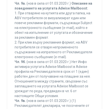
Чл. 9а.
(нов в сила от 01.03.2020 г.)
Описание на
поведението на услугата Adwise Mailboost:
1. При отваряне на кутията или друга папка, на
ABV потребителя се визуализират един или
повече рекламни формати, съдържащи Subject
на електронното съобщение (e-mail), който е
обект на изпълнение от услугата и обозначение
за рекламен формат.
2. При клик върху рекламния формат, на ABV
потребителя се отваря непромененото
съдържание на изпратеното от Рекламодателя
електронно съобщение (e-mail).
Чл. 9б.
(нов в сила от 01.03.2020 г.) Нет Инфо
активира услугата Adwise Mailboost в Adwise
профила на Рекламодателя в срок от 1 (един)
работен ден от получаване на плащане за нея.
Отношенията между страните, свързани със
заплащането на услугата Adwise Mailboost се
уреждат по реда, предвиден в чл. 6 от
настоящите Общи условия.
Чл. 9в.
(нов в сила от 01.03.2020 г.) (1)
Рекламодателят декларира, че посочените от