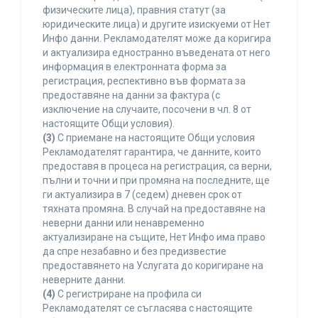
физическите лица), правния статут (за
юридическите лица) и другите изискуеми от Нет
Инфо данни. Рекламодателят може да коригира
и актуализира едностранно въведената от него
информация в електронната форма за
регистрация, респективно във формата за
предоставяне на данни за фактура (с
изключение на случаите, посочени в чл. 8 от
настоящите Общи условия).
(3)
С приемане на настоящите Общи условия
Рекламодателят гарантира, че данните, които
предоставя в процеса на регистрация, са верни,
пълни и точни и при промяна на последните, ще
ги актуализира в 7 (седем) дневен срок от
тяхната промяна. В случай на предоставяне на
неверни данни или ненавременно
актуализиране на същите, Нет Инфо има право
да спре незабавно и без предизвестие
предоставянето на Услугата до коригиране на
неверните данни.
(4)
С регистриране на профила си
Рекламодателят се съгласява с настоящите