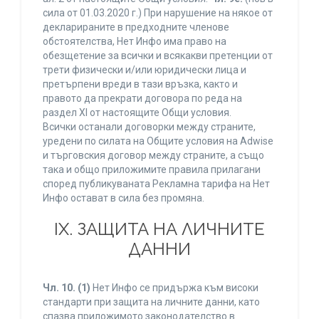
сила от 01.03.2020 г.) При нарушение на някое от
декларираните в предходните членове
обстоятелства, Нет Инфо има право на
обезщетение за всички и всякакви претенции от
трети физически и/или юридически лица и
претърпени вреди в тази връзка, както и
правото да прекрати договора по реда на
раздел XI от настоящите Общи условия.
Всички останали договорки между страните,
уредени по силата на Общите условия на Adwise
и търговския договор между страните, а също
така и общо приложимите правила прилагани
според публикуваната Рекламна тарифа на Нет
Инфо остават в сила без промяна.
IХ. ЗАЩИТА НА ЛИЧНИТЕ
ДАННИ
Чл. 10.
(1)
Нет Инфо се придържа към високи
стандарти при защита на личните данни, като
спазва приложимото законодателство в