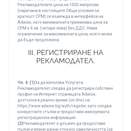
Рекламодателите цена на 1000 импресии
(наричана в настоящите Общи условия за
краткост CPM) се въвежда в интерфейса на
Adwise, като минималната приемлива цена за
CPM е 4 лв. (четири лева) без ДДС. Няма
ограничение за максималната цена, която може
да бъде предложена.
ІІІ. РЕГИСТРИРАНЕ НА
РЕКЛАМОДАТЕЛ.
Чл. 4.
(1)
За да използва Услугата,
Рекламодателят следва да регистрира собствен
профил на Интернет страницата Adwise,
достъпна в реално време (on-line) на
https://www.adwise.bg/auth/register, като следва
конкретните стъпки и предостави изискуемата
регистрационна информация.
(2)
Рекламодателят е длъжен да предостави
пълни и верни данни относно самоличността (за