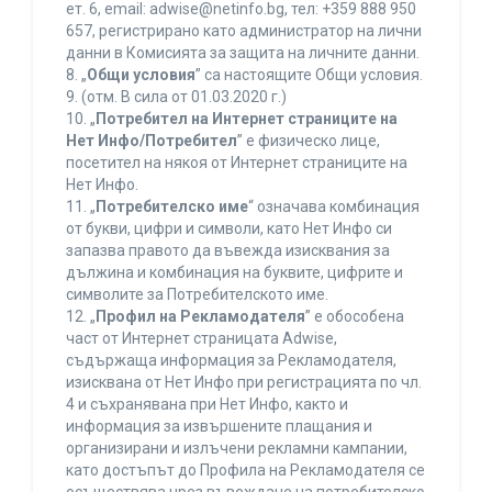
ет. 6, еmail: adwise@netinfo.bg, тел: +359 888 950
657, регистрирано като администратор на лични
данни в Комисията за защита на личните данни.
8. „
Общи условия
” са настоящите Общи условия.
9. (отм. В сила от 01.03.2020 г.)
10. „
Потребител на Интернет страниците на
Нет Инфо/Потребител
” е физическо лице,
посетител на някоя от Интернет страниците на
Нет Инфо.
11. „
Потребителско име
“ означава комбинация
от букви, цифри и символи, като Нет Инфо си
запазва правото да въвежда изисквания за
дължина и комбинация на буквите, цифрите и
символите за Потребителското име.
12. „
Профил на Рекламодателя
” е обособена
част от Интернет страницата Adwise,
съдържаща информация за Рекламодателя,
изисквана от Нет Инфо при регистрацията по чл.
4 и съхранявана при Нет Инфо, както и
информация за извършените плащания и
организирани и излъчени рекламни кампании,
като достъпът до Профила на Рекламодателя се