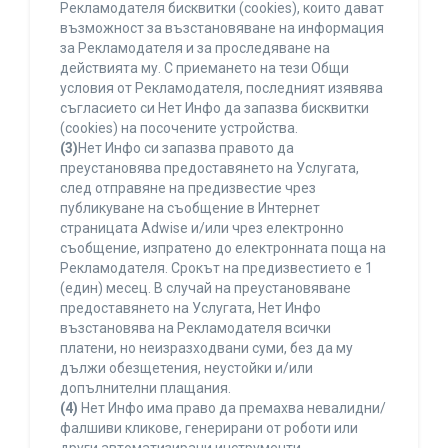
Рекламодателя бисквитки (cookies), които дават
възможност за възстановяване на информация
за Рекламодателя и за проследяване на
действията му. С приемането на тези Общи
условия от Рекламодателя, последният изявява
съгласието си Нет Инфо да запазва бисквитки
(cookies) на посочените устройства.
(3)
Нет Инфо си запазва правото да
преустановява предоставянето на Услугата,
след отправяне на предизвестие чрез
публикуване на съобщение в Интернет
страницата Adwise и/или чрез електронно
съобщение, изпратено до електронната поща на
Рекламодателя. Срокът на предизвестието е 1
(един) месец. В случай на преустановяване
предоставянето на Услугата, Нет Инфо
възстановява на Рекламодателя всички
платени, но неизразходвани суми, без да му
дължи обезщетения, неустойки и/или
допълнителни плащания.
(4)
Нет Инфо има право да премахва невалидни/
фалшиви кликове, генерирани от роботи или