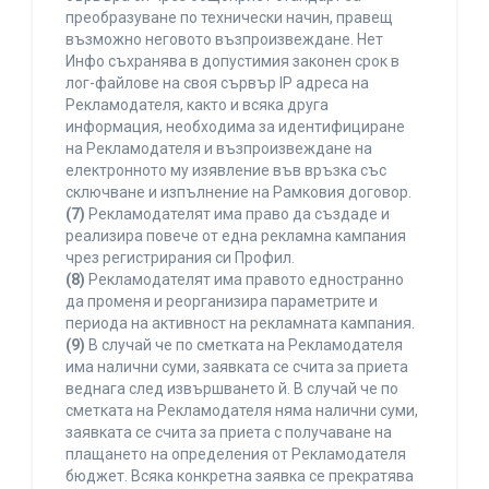
преобразуване по технически начин, правещ
възможно неговото възпроизвеждане. Нет
Инфо съхранява в допустимия законен срок в
лог-файлове на своя сървър IP адреса на
Рекламодателя, както и всяка друга
информация, необходима за идентифициране
на Рекламодателя и възпроизвеждане на
електронното му изявление във връзка със
сключване и изпълнение на Рамковия договор.
(7)
Рекламодателят има право да създаде и
реализира повече от една рекламна кампания
чрез регистрирания си Профил.
(8)
Рекламодателят има правото едностранно
да променя и реорганизира параметрите и
периода на активност на рекламната кампания.
(9)
В случай че по сметката на Рекламодателя
има налични суми, заявката се счита за приета
веднага след извършването й. В случай че по
сметката на Рекламодателя няма налични суми,
заявката се счита за приета с получаване на
плащането на определения от Рекламодателя
бюджет. Всяка конкретна заявка се прекратява