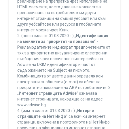
реализиране на препратка чрез използване на
HTML елементи, което дава възможност за
пренасочване на потребителя към други
интернет страници на същия уебсайт или към
други уебсайтове или ресурси в глобалната
интернет мрежа чрез Клик.
2. (нов в сила от 01.03.2020 г.) „
Идентификация
на мейлите за приоритетно показване
“ -
Рекламодателите индикират предпочетените от
тях за приоритетно визуализиране електронни
съобщения чрез посочване в интерфейса на
Adwise на DKIM идентификатор и част от
съдържанието на Subject на писмото.
Комбинацията от двете данни определя кои
електронни съобщения (e-mail) са обект на
приоритетно показване на ABV потребителите. 3.
„
Интернет страницата Adwise
” означава
интернет страницата, находяща се на адрес:
www.adwise.bg.
4. (изм. в сила от 01.03.2020 г.) „
Интернет
страниците на Нет Инфо
” са всички интернет
страници, включени в портфолиото на Нет Инфо,
посочени на официалната интернет страница