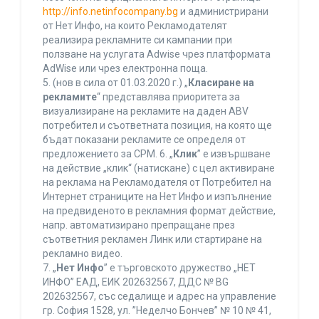
http://info.netinfocompany.bg
и администрирани
от Нет Инфо, на които Рекламодателят
реализира рекламните си кампании при
ползване на услугата Adwise чрез платформата
AdWise или чрез електронна поща.
5. (нов в сила от 01.03.2020 г.) „
Класиране на
рекламите
“ представлява приоритета за
визуализиране на рекламите на даден ABV
потребител и съответната позиция, на която ще
бъдат показани рекламите се определя от
предложението за CPM. 6. „
Клик
” е извършване
на действие „клик“ (натискане) с цел активиране
на реклама на Рекламодателя от Потребител на
Интернет страниците на Нет Инфо и изпълнение
на предвиденото в рекламния формат действие,
напр. автоматизирано препращане през
съответния рекламен Линк или стартиране на
рекламно видео.
7. „
Нет Инфо
” е търговското дружество „НЕТ
ИНФО” ЕАД, ЕИК 202632567, ДДС № BG
202632567, със седалище и адрес на управление
гр. София 1528, ул. ”Неделчо Бончев” № 10 № 41,