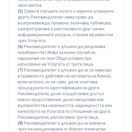
своя сметка.
(5)
Освен в случаите, когато е изрично уговорено
друго, Рекламодателят няма право да
възпроизвежда, променя, заличава, публикува,
разпространява и разгласява по друг начин
информационните ресурси, станали му известни
чрез Услугата.
(6)
Рекламодателят е длъжен да уведомява
незабавно Нет Инфо за всеки случай на
нарушение на тези Общи условия при
използване на Услугата от трети лица.
(7)
Рекламодателят е длъжен да не се намесва
в правилното действие на системата на Adwise,
включително, но не само: да не осуетява
процедурата по идентификация на други
Рекламодатели; да не осъществява достъп
извън предоставения; да не накърнява или
възпрепятства наличността, надеждността или
качеството на Услугата по отношение на други
Рекламодатели, респективно трети лица.
(8)
Рекламодателят е длъжен да не извлича
чрез несанкционирани от Adwise технически