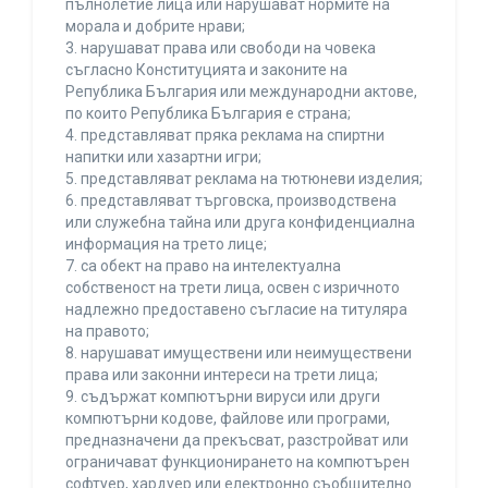
пълнолетие лица или нарушават нормите на
морала и добрите нрави;
3. нарушават права или свободи на човека
съгласно Конституцията и законите на
Република България или международни актове,
по които Република България е страна;
4. представляват пряка реклама на спиртни
напитки или хазартни игри;
5. представляват реклама на тютюневи изделия;
6. представляват търговска, производствена
или служебна тайна или друга конфиденциална
информация на трето лице;
7. са обект на право на интелектуална
собственост на трети лица, освен с изричното
надлежно предоставено съгласие на титуляра
на правото;
8. нарушават имуществени или неимуществени
права или законни интереси на трети лица;
9. съдържат компютърни вируси или други
компютърни кодове, файлове или програми,
предназначени да прекъсват, разстройват или
ограничават функционирането на компютърен
софтуер, хардуер или електронно съобщително