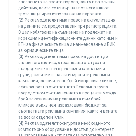
опазването на своята парола, както и за всички
действия, които се извършват от него или от
трето лице чрез използване на паролата.
(2)
Рекламодателят има право на актуализация
на данните си, предоставени при регистрацията.
С цел избягване на съмнение не подлежат на
корекция идентификационните данни като име и
ЕГН за физическите лица и наименование и ЕИК
за юридическите лица.
(3)
Рекламодателят има право на достъп до
онлайн статистика, отразяваща статуса на
създадените от него рекламни кампании и
групи, развитието на активираните рекламни
кампании, включително брой импресии, кликове,
ефикасност на съответната Рекламна група
посредством съотношението в проценти между
брой показвания на рекламата към брой
кликове върху нея, изразходван бюджет за
съответната рекламна кампания, както и цената
за всеки отделен Клик.
(4)
Рекламодателят осигурява необходимото
компютърно оборудване и достъп до интернет
за използване на Услугата самостоятелно и за