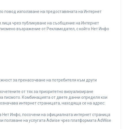
по повод използване на предоставяната на Интернет
 лица чрез публикуване на съобщение на Интернет
и писмено възражение от Рекламодател, с който Нет Инфо
ожност за пренасочване на потребителя към други
почетените от тях за приоритетно визуализиране
на писмото. Комбинацията от двете данни определя кои
 означава интернет страницата, находяща се на адрес:
на Нет Инфо, посочени на официалната интернет страница
ри ползване на услугата Adwise чрез платформата AdWise