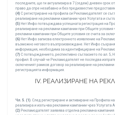
последните, ще ги актуализира в 7 (седем) дневен срок 
право да спре незабавно и без предизвестие предоставян
(4)
С регистриране на профила си Рекламодателят се съг
реализиране на рекламни кампании чрез Услугата и съгл
(5)
Нет Инфо потвърждава успешната регистрация на Про
реализиране на рекламни кампании при Общите условия 
рекламни кампании при Общите условия се счита за склю
(6)
Нет Инфо записва електронното изявление на Рекламо
възможно неговото възпроизвеждане. Нет Инфо съхранява 
информация, необходима за идентифициране на Рекламод
(7)
С потвърждението, респективно съгласието по ал. 5, 
профил. В случай че Рекламодателят не последва изпрате
сключеният рамков договор за реализиране на рекламни 
регистрацията информация.
IV. РЕАЛИЗИРАНЕ НА РЕ
Чл. 5.
(1)
. След регистриране и активиране на Профила н
реализира и излъчва рекламни кампании чрез Услугата A
(2)
Рекламодателят заявява отделна рекламна кампания к