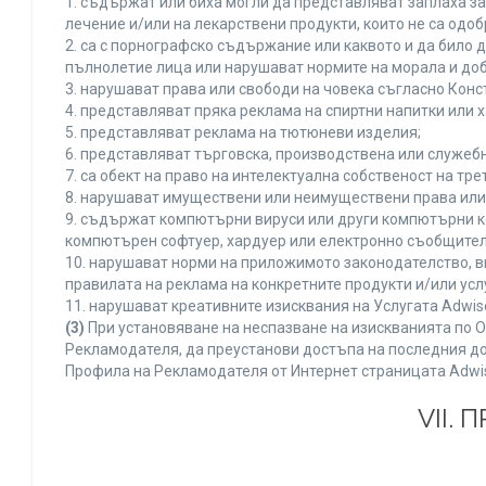
1. съдържат или биха могли да представляват заплаха з
лечение и/или на лекарствени продукти, които не са одо
2. са с порнографско съдържание или каквото и да било
пълнолетие лица или нарушават нормите на морала и доб
3. нарушават права или свободи на човека съгласно Конс
4. представляват пряка реклама на спиртни напитки или х
5. представляват реклама на тютюневи изделия;
6. представляват търговска, производствена или служеб
7. са обект на право на интелектуална собственост на тр
8. нарушават имуществени или неимуществени права или 
9. съдържат компютърни вируси или други компютърни к
компютърен софтуер, хардуер или електронно съобщител
10. нарушават норми на приложимото законодателство, в
правилата на реклама на конкретните продукти и/или усл
11. нарушават креативните изисквания на Услугата Adwi
(3)
При установяване на неспазване на изискванията по О
Рекламодателя, да преустанови достъпа на последния до
Профила на Рекламодателя от Интернет страницата Adwi
VII.