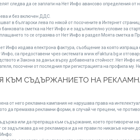
лят следва да се заплати на Нет Инфо авансово определения от 
лева и без включен ДДС.
ат в български лева по някой от посочените в Интернет страница
 банковата сметка на Нет Инфо и е задължително условие за стар
а плащането то се отразява от Нет Инфо в раздел Моята сметка в 
ия Нет Инфо издава електрона фактура, съобщение за която изпращ
 Инфо, са предоставени чрез системата www.eFaktura.bg и отговар
дството и Закона за данък върху добавената стойност. Нет Инфо 
ля, посочени от последния при регистрацията на профила му. Нет
ИЯ КЪМ СЪДЪРЖАНИЕТО НА РЕКЛАМ
ена от него рекламна кампания не нарушава права на интелектуалн
то да премахва рекламни форми, в случай че прецени, че противо
ъдържа или да препраща към съдържание, което противоречи на 
 се задължава да не рекламира и да не прави по никакъв начин до
 Инфо: