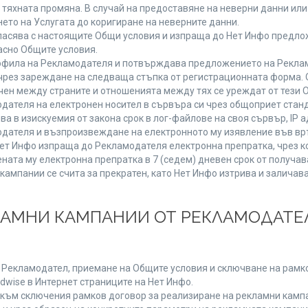
от тяхната промяна. В случай на предоставяне на неверни данни и
ето на Услугата до коригиране на неверните данни.
ласява с настоящите Общи условия и изпраща до Нет Инфо предлож
асно Общите условия.
фила на Рекламодателя и потвърждава предложението на Реклам
чрез зареждане на следваща стъпка от регистрационната форма. 
чен между страните и отношенията между тях се уреждат от тези 
дателя на електронен носител в сървъра си чрез общоприет станд
в изискуемия от закона срок в лог-файлове на своя сървър, IP ад
ателя и възпроизвеждане на електронното му изявление във връ
Нет Инфо изпраща до Рекламодателя електронна препратка, чрез к
ната му електронна препратка в 7 (седем) дневен срок от получав
кампании се счита за прекратен, като Нет Инфо изтрива и залича
КЛАМНИ КАМПАНИИ ОТ РЕКЛАМОДАТЕЛ
а Рекламодател, приемане на Общите условия и сключване на рамко
dwise в Интернет страниците на Нет Инфо.
ъм сключения рамков договор за реализиране на рекламни кампа