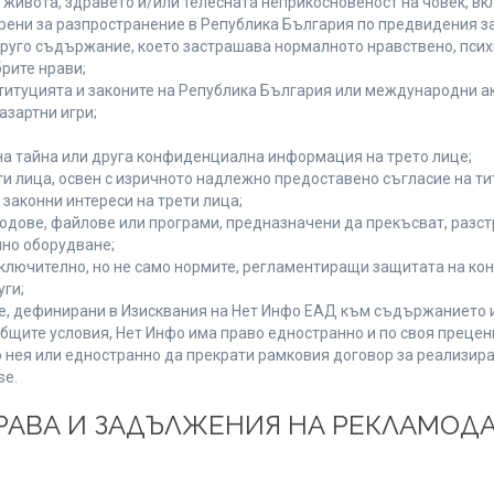
а живота, здравето и/или телесната неприкосновеност на човек, 
брени за разпространение в Република България по предвидения за
 друго съдържание, което застрашава нормалното нравствено, пси
рите нрави;
титуцията и законите на Република България или международни ак
азартни игри;
на тайна или друга конфиденциална информация на трето лице;
ети лица, освен с изричното надлежно предоставено съгласие на ти
законни интереси на трети лица;
одове, файлове или програми, предназначени да прекъсват, разс
но оборудване;
ключително, но не само нормите, регламентиращи защитата на конк
уги;
se, дефинирани в Изисквания на Нет Инфо ЕАД към съдържанието 
бщите условия, Нет Инфо има право едностранно и по своя преце
 нея или едностранно да прекрати рамковия договор за реализира
se.
 ПРАВА И ЗАДЪЛЖЕНИЯ НА РЕКЛАМОД