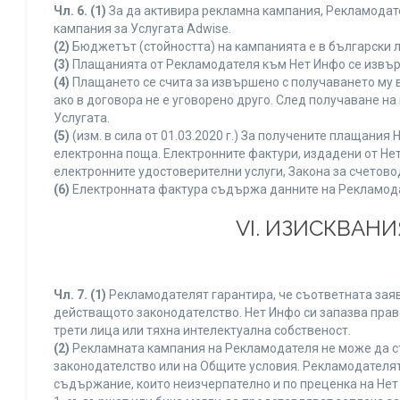
Чл. 6.
(1)
За да активира рекламна кампания, Рекламодате
кампания за Услугата Adwise.
(2)
Бюджетът (стойността) на кампанията е в български 
(3)
Плащанията от Рекламодателя към Нет Инфо се извършв
(4)
Плащането се счита за извършено с получаването му в
ако в договора не е уговорено друго. След получаване н
Услугата.
(5)
(изм. в сила от 01.03.2020 г.) За получените плащан
електронна поща. Електронните фактури, издадени от Нет
електронните удостоверителни услуги, Закона за счетово
(6)
Електронната фактура съдържа данните на Рекламодате
VI. ИЗИСКВАН
Чл. 7.
(1)
Рекламодателят гарантира, че съответната заяв
действащото законодателство. Нет Инфо си запазва право
трети лица или тяхна интелектуална собственост.
(2)
Рекламната кампания на Рекламодателя не може да с
законодателство или на Общите условия. Рекламодателят
съдържание, които неизчерпателно и по преценка на Нет