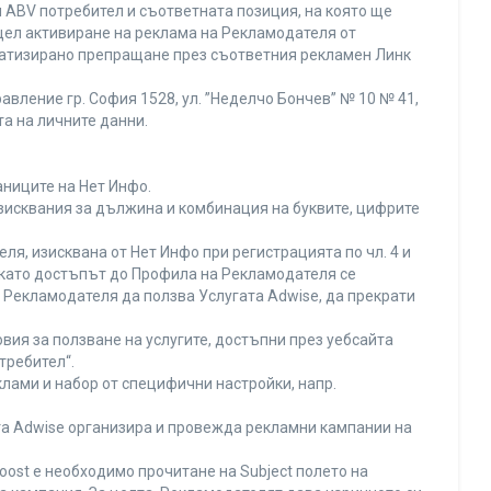
 ABV потребител и съответната позиция, на която ще
с цел активиране на реклама на Рекламодателя от
оматизирано препращане през съответния рекламен Линк
вление гр. София 1528, ул. ”Неделчо Бончев” № 10 № 41,
та на личните данни.
аниците на Нет Инфо.
изисквания за дължина и комбинация на буквите, цифрите
я, изисквана от Нет Инфо при регистрацията по чл. 4 и
 като достъпът до Профила на Рекламодателя се
Рекламодателя да ползва Услугата Adwise, да прекрати
вия за ползване на услугите, достъпни през уебсайта
требител“.
лами и набор от специфични настройки, напр.
ата Adwise организира и провежда рекламни кампании на
oost е необходимо прочитане на Subject полето на