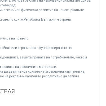
включително чрез реклама на неконвенционални методи за
 това ред;
хическо и/или физическо развитие на ненавършилите
тове, по които Република България е страна;
туляра на правото;
тройват или ограничават функционирането на
уренцията, защита правата на потребителите, както и
и визията на рекламните материали.
нка да деактивира конкретната рекламна кампания на
не на рекламни кампании, респективно да заличи
АТЕЛЯ