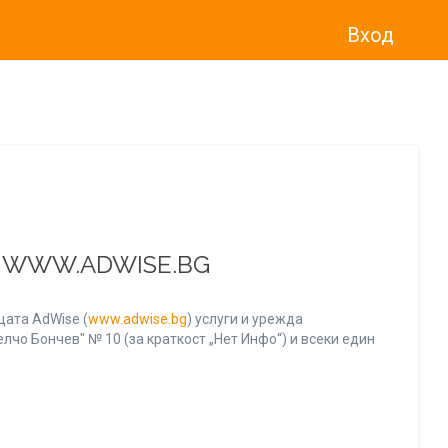
Вход
о“
)
прекратява услугата Adwise
считано от
01.01.2026 г
.
А WWW.ADWISE.BG
ата AdWise (
www.adwise.bg
) услуги и урежда
лчо Бончев" № 10 (за краткост „Нет Инфо“) и всеки един