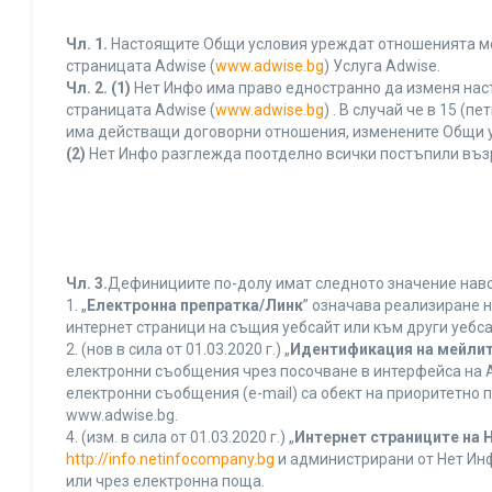
Чл. 1.
Настоящите Общи условия уреждат отношенията межд
страницата Adwise (
www.adwise.bg
) Услуга Adwise.
Чл. 2.
(1)
Нет Инфо има право едностранно да изменя нас
страницата Adwise (
www.adwise.bg
) . В случай че в 15 
има действащи договорни отношения, изменените Общи у
(2)
Нет Инфо разглежда поотделно всички постъпили въз
Чл. 3.
Дефинициите по-долу имат следното значение нався
1. „
Електронна препратка/Линк
” означава реализиране 
интернет страници на същия уебсайт или към други уебса
2. (нов в сила от 01.03.2020 г.) „
Идентификация на мейлит
електронни съобщения чрез посочване в интерфейса на A
електронни съобщения (e-mail) са обект на приоритетно п
www.adwise.bg.
4. (изм. в сила от 01.03.2020 г.) „
Интернет страниците на 
http://info.netinfocompany.bg
и администрирани от Нет Инф
или чрез електронна поща.