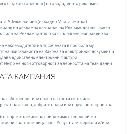
него бюджет (стойност) на създадената рекламна
та Adwise начини (в раздел Моята сметка).
тиране на рекламна кампания на Рекламодателя, освен
Профила на Рекламодателя като плащане, направено за
а на Рекламодателя на посочената в профила му
ят на изискванията на Закона за електронния документ и
издава единствено електронни фактури.
 Инфо не носи отговорност за верността на тези данни.
НАТА КАМПАНИЯ
а собственост или права на трети лица, или
речат на закона, добрите нрави или нарушават права на
българското и/или на приложимото европейско
стояние на трети лица чрез Услугата материали и/или