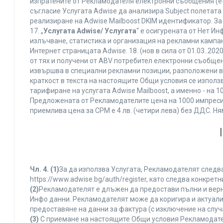
изпратените от Рекламодателя електронни съобщения (e-
съгласие Услугата Adwise да анализира Subject полетата
реализиране на Adwise Mailboost DKIM идентификатор. За
17. „
Услугата Adwise/ Услугата
“ е осигурената от Нет И
излъчване, статистика и организация на рекламни кампан
Интернет страницата Adwise. 18. (нов в сила от 01.03..2020 
от тях и получени от ABV потребител електронни съобщен
извършва в специални рекламни позиции, разположени в г
краткост в текста на настоящите Общи условия се използва 
тарифиране на услугата Adwise Mailboost, а именно - на 
Предложената от Рекламодателите цена на 1000 импресии
приемлива цена за CPM е 4 лв. (четири лева) без ДДС. 
Чл. 4.
(1)
За да използва Услугата, Рекламодателят следва
https://www.adwise.bg/auth/register, като следва конкр
(2)
Рекламодателят е длъжен да предостави пълни и верни
Инфо данни. Рекламодателят може да коригира и актуал
предоставяне на данни за фактура (с изключение на случа
(3)
С приемане на настоящите Общи условия Рекламодателя