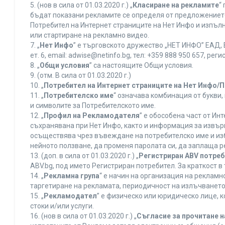
5. (нов в сила от 01.03.2020 г.) „
Класиране на рекламите
“
бъдат показани рекламите се определя от предложението 
Потребител на Интернет страниците на Нет Инфо и изпъ
или стартиране на рекламно видео.
7. „
Нет Инфо
” е търговското дружество „НЕТ ИНФО” ЕАД, 
ет. 6, еmail: adwise@netinfo.bg, тел: +359 888 950 657, 
8. „
Общи условия
” са настоящите Общи условия.
9. (отм. В сила от 01.03.2020 г.)
10. „
Потребител на Интернет страниците на Нет Инфо/
11. „
Потребителско име
“ означава комбинация от букви
и символите за Потребителското име.
12. „
Профил на Рекламодателя
” е обособена част от И
съхранявана при Нет Инфо, както и информация за извъ
осъществява чрез въвеждане на потребителско име и из
нейното ползване, да променя паролата си, да заплаща р
13. (доп. в сила от 01.03.2020 г.) „
Регистриран ABV потре
ABV.bg, под името Регистриран потребител. За краткост 
14. „
Рекламна група
“ е начин на организация на реклам
таргетиране на рекламата, периодичност на излъчването 
15. „
Рекламодател
” е физическо или юридическо лице, 
стоки и/или услуги.
16. (нов в сила от 01.03.2020 г.) „
Съгласие за прочитане н