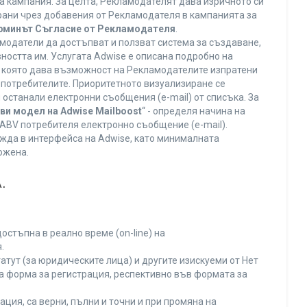
а кампания. За целта, Рекламодателят дава изричното си
ирани чрез добавения от Рекламодателя в кампанията за
ерминът Съгласие от Рекламодателя
.
модатели да достъпват и ползват система за създаване,
ността им. Услугата Adwise е описана подробно на
га, която дава възможност на Рекламодателите изпратени
V потребителите. Приоритетното визуализиране се
останали електронни съобщения (e-mail) от списъка. За
ви модел на Adwise Mailboost
“ - определя начина на
т ABV потребителя електронно съобщение (e-mail).
жда в интерфейса на Adwise, като минималната
ожена.
.
остъпна в реално време (on-line) на
.
тут (за юридическите лица) и другите изискуеми от Нет
а форма за регистрация, респективно във формата за
ция, са верни, пълни и точни и при промяна на