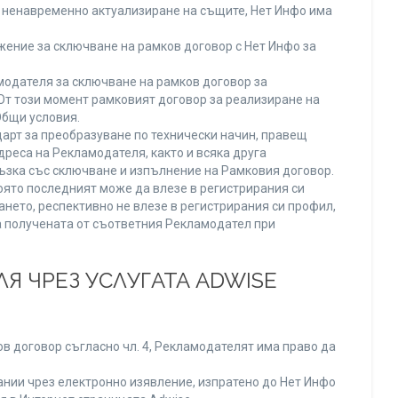
ли ненавременно актуализиране на същите, Нет Инфо има
ение за сключване на рамков договор с Нет Инфо за
одателя за сключване на рамков договор за
От този момент рамковият договор за реализиране на
Общи условия.
арт за преобразуване по технически начин, правещ
реса на Рекламодателя, както и всяка друга
зка със сключване и изпълнение на Рамковия договор.
оято последният може да влезе в регистрирания си
ането, респективно не влезе в регистрирания си профил,
ва получената от съответния Рекламодател при
Я ЧРЕЗ УСЛУГАТА ADWISE
в договор съгласно чл. 4, Рекламодателят има право да
нии чрез електронно изявление, изпратено до Нет Инфо