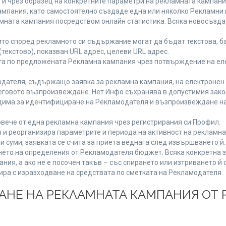
 и чрез образец на конкретните параметри на рекламната кампани
мпания, като самостоятелно създаде една или няколко Рекламни г
ламната кампания посредством онлайн статистика. Всяка новосъзд
то според рекламното си съдържание могат да бъдат текстова, ба
(текстово), показван URL адрес, целеви URL адрес.
та по предложената Рекламна кампания чрез потвърждение на ел
дателя, съдържащо заявка за рекламна кампания, на електронен 
говото възпроизвеждане. Нет Инфо съхранява в допустимия законе
одима за идентифициране на Рекламодателя и възпроизвеждане на
вече от една рекламна кампания чрез регистрирания си Профил.
и реорганизира параметрите и периода на активност на рекламна
и суми, заявката се счита за приета веднага след извършването й
ането на определения от Рекламодателя бюджет. Всяка конкретна 
ия, а ако не е посочен такъв – със спирането или изтриването й 
ира с изразходване на средствата по сметката на Рекламодателя.
ЩАНЕ НА РЕКЛАМНАТА КАМПАНИЯ ОТ