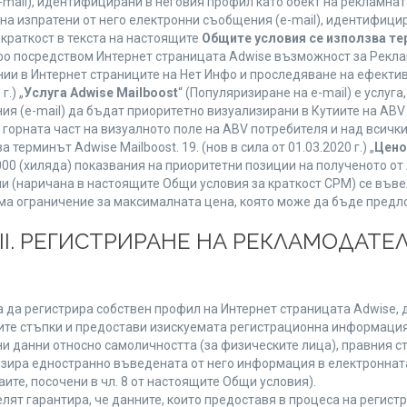
mail), идентифицирани в неговия профил като обект на рекламнат
 на изпратени от него електронни съобщения (e-mail), идентифиц
 краткост в текста на настоящите
Общите условия се използва т
нфо посредством Интернет страницата Adwise възможност за Рекла
ии в Интернет страниците на Нет Инфо и проследяване на ефектив
г.) „
Услуга Adwise Mailboost
“ (Популяризиране на e-mail) е услу
ия (e-mail) да бъдат приоритетно визуализирани в Кутиите на AB
орната част на визуалното поле на ABV потребителя и над всички 
терминът Adwise Mailboost. 19. (нов в сила от 01.03.2020 г.) „
Цено
1000 (хиляда) показвания на приоритетни позиции на полученото о
 (наричана в настоящите Общи условия за краткост CPM) се въве
Няма ограничение за максималната цена, която може да бъде предл
ІІІ. РЕГИСТРИРАНЕ НА РЕКЛАМОДАТЕЛ
 да регистрира собствен профил на Интернет страницата Adwise, д
етните стъпки и предостави изискуемата регистрационна информация
 данни относно самоличността (за физическите лица), правния ста
изира едностранно въведената от него информация в електроннат
ите, посочени в чл. 8 от настоящите Общи условия).
т гарантира, че данните, които предоставя в процеса на регистра