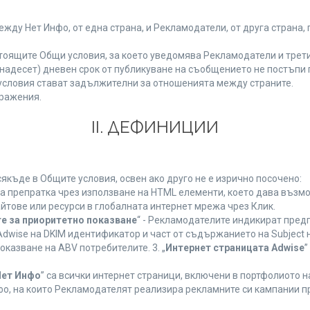
у Нет Инфо, от една страна, и Рекламодатели, от друга страна, 
тоящите Общи условия, за което уведомява Рекламодатели и трети
(петнадесет) дневен срок от публикуване на съобщението не постъп
словия стават задължителни за отношенията между страните.
ражения.
ІІ. ДЕФИНИЦИИ
къде в Общите условия, освен ако друго не е изрично посочено:
на препратка чрез използване на HTML елементи, което дава възм
йтове или ресурси в глобалната интернет мрежа чрез Клик.
е за приоритетно показване
“ - Рекламодателите индикират пред
dwise на DKIM идентификатор и част от съдържанието на Subject 
оказване на ABV потребителите. 3. „
Интернет страницата Adwise
”
Нет Инфо
” са всички интернет страници, включени в портфолиото 
о, на които Рекламодателят реализира рекламните си кампании п