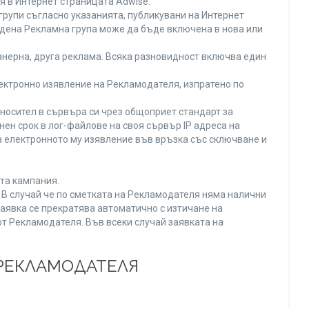
я в Интернет страницата Adwise.
рупи съгласно указанията, публикувани на Интернет
адена Рекламна група може да бъде включена в нова или
нерна, друга реклама. Всяка разновидност включва един
ектронно изявление на Рекламодателя, изпратено по
носител в сървъра си чрез общоприет стандарт за
н срок в лог-файлове на своя сървър IP адреса на
 електронното му изявление във връзка със сключване и
та кампания.
. В случай че по сметката на Рекламодателя няма налични
заявка се прекратява автоматично с изтичане на
от Рекламодателя. Във всеки случай заявката на
 РЕКЛАМОДАТЕЛЯ