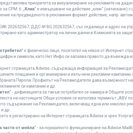
 представлява приоритета за визуализиране на рекламите на даден
за CPM. 6. „
Клик
” е извършване на действие „клик“ (натискане) 
лнение на предвиденото в рекламния формат действие, напр. авт
ЕИК 202632567, ДДС № BG 202632567, със седалище и адрес на упра
регистрирано като администратор на лични данни в Комисията за защи
Потребител
” е физическо лице, посетител на някоя от Интернет стр
, цифри и символи, като Нет Инфо си запазва правото да въвежда 
нтернет страницата Adwise, съдържаща информация за Рекламодател
ршените плащания и организирани и излъчени рекламни кампании,
браната Парола. Профилът на Рекламодателя дава възможност на 
екламните си кампании и др.
бител
“ - дефиницията за такъв потребител се намира в Общите усло
в текста на настоящите Общи условия се използва терминът „ABV по
ното съдържание на Рекламодател, включващ една или няколко рек
и др.
което е регистрирано на Интернет страницата Adwise и чрез Услуг
а части от мейла
“ - за нормалното функциониране на Adwise MailB