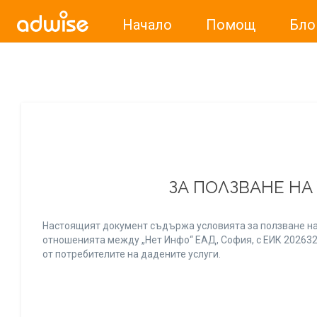
Начало
Помощ
Бло
Уважаеми рекламодатели, с настоящото съобщение бих
ЗА ПОЛЗВАНЕ НА
Настоящият документ съдържа условията за ползване на
отношенията между „Нет Инфо“ ЕАД, София, с ЕИК 20263256
от потребителите на дадените услуги.