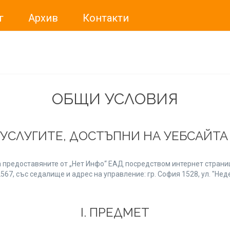
г
Архив
Контакти
ме искали да Ви уведомим, че „Нет Инфо“ ЕАД (
„Нет Инф
За повече информация, натиснете
тук.
ОБЩИ УСЛОВИЯ
 УСЛУГИТЕ, ДОСТЪПНИ НА УЕБСАЙТ
 предоставяните от „Нет Инфо“ ЕАД посредством интернет страниц
7, със седалище и адрес на управление: гр. София 1528, ул. "Неде
І. ПРЕДМЕТ