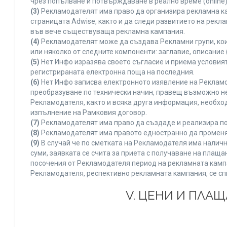
чрез попълване и потвърждаване в реално време (online)
(3)
Рекламодателят има право да организира рекламна ка
страницата Adwise, както и да следи развитието на рек
във вече съществуваща рекламна кампания.
(4)
Рекламодателят може да създава Рекламни групи, кои
или няколко от следните компоненти: заглавие, описание 
(5)
Нет Инфо изразява своето съгласие и приема условия
регистрираната електронна поща на последния.
(6)
Нет Инфо записва електронното изявление на Рекламо
преобразуване по технически начин, правещ възможно не
Рекламодателя, както и всяка друга информация, необх
изпълнение на Рамковия договор.
(7)
Рекламодателят има право да създаде и реализира по
(8)
Рекламодателят има правото едностранно да променя 
(9)
В случай че по сметката на Рекламодателя има наличн
суми, заявката се счита за приета с получаване на плащ
посочения от Рекламодателя период на рекламната кампан
Рекламодателя, респективно рекламната кампания, се сп
V. ЦЕНИ И ПЛА