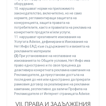
оборудване;
10. нарушават норми на приложимото
законодателство, включително, но не само
нормите, регламентиращи защитата на
конкуренцията, защита правата на
потребителите, както и правилата на реклама на
конкретните продукти и/или услуги;
11. нарушават креативните изисквания на
Услугата Adwise, дефинирани в Изисквания на
Нет Инфо ЕАД към съдържанието и визията на
рекламните материали.
(3)
При установяване на неспазване на
изискванията по Общите условия, Нет Инфо има
право едностранно и по своя преценка да
деактивира конкретната рекламна кампания на
Рекламодателя, да преустанови достъпа на
последния до нея или едностранно да прекрати
рамковия договор за реализиране на рекламни
кампании, респективно да заличи Профила на
Рекламодателя от Интернет страницата Adwise.
VII. ПРАВА И ЗАДЪЛЖЕНИЯ