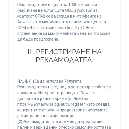
Рекламодателите цена на 1000 импресии
(наричана в настоящите Общи условия за
краткост CPM) се въвежда в интерфейса на
Adwise, като минималната приемлива цена за
CPM е 4 лв. (четири лева) без ДДС. Няма
ограничение за максималната цена, която може
да бъде предложена.
ІІІ. РЕГИСТРИРАНЕ НА
РЕКЛАМОДАТЕЛ.
Чл. 4.
(1)
За да използва Услугата,
Рекламодателят следва да регистрира собствен
профил на Интернет страницата Adwise,
достъпна в реално време (on-line) на
https://www.adwise.bg/auth/register, като следва
конкретните стъпки и предостави изискуемата
регистрационна информация.
(2)
Рекламодателят е длъжен да предостави
пълни и верни данни относно самоличността (за