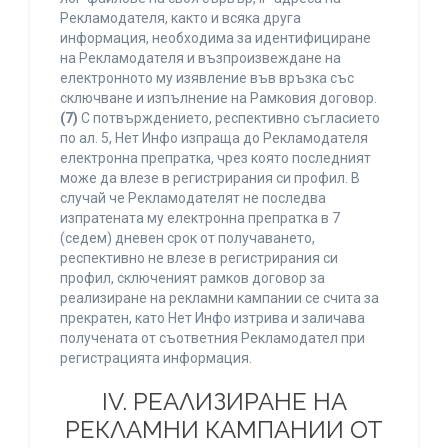
Рекламодателя, както и всяка друга
информация, необходима за идентифициране
на Рекламодателя и възпроизвеждане на
електронното му изявление във връзка със
сключване и изпълнение на Рамковия договор.
(7)
С потвърждението, респективно съгласието
по ал. 5, Нет Инфо изпраща до Рекламодателя
електронна препратка, чрез която последният
може да влезе в регистрирания си профил. В
случай че Рекламодателят не последва
изпратената му електронна препратка в 7
(седем) дневен срок от получаването,
респективно не влезе в регистрирания си
профил, сключеният рамков договор за
реализиране на рекламни кампании се счита за
прекратен, като Нет Инфо изтрива и заличава
получената от съответния Рекламодател при
регистрацията информация.
IV. РЕАЛИЗИРАНЕ НА
РЕКЛАМНИ КАМПАНИИ ОТ