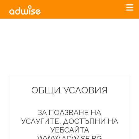
Уважаеми рекламодатели, с настоящото съобщение
бихме искали да Ви уведомим, че „Нет Инфо“ ЕАД (
„Нет
Инфо“
)
прекратява услугата Adwise
считано от
01.01.2026
г
.
За повече информация, натиснете
тук.
ОБЩИ УСЛОВИЯ
ЗА ПОЛЗВАНЕ НА
УСЛУГИТЕ, ДОСТЪПНИ НА
УЕБСАЙТА
WWW.ADWISE.BG