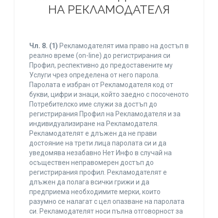
НА РЕКЛАМОДАТЕЛЯ
Чл. 8.
(1)
Рекламодателят има право на достъп в
реално време (on-line) до регистрирания си
Профил, респективно до предоставените му
Услуги чрез определена от него парола.
Паролата е избран от Рекламодателя код от
букви, цифри и знаци, който заедно с посоченото
Потребителско име служи за достъп до
регистрирания Профил на Рекламодателя и за
индивидуализиране на Рекламодателя.
Рекламодателят е длъжен да не прави
достояние на трети лица паролата си и да
уведомява незабавно Нет Инфо в случай на
осъществен неправомерен достъп до
регистрирания профил. Рекламодателят е
длъжен да полага всички грижи и да
предприема необходимите мерки, които
разумно се налагат с цел опазване на паролата
си. Рекламодателят носи пълна отговорност за