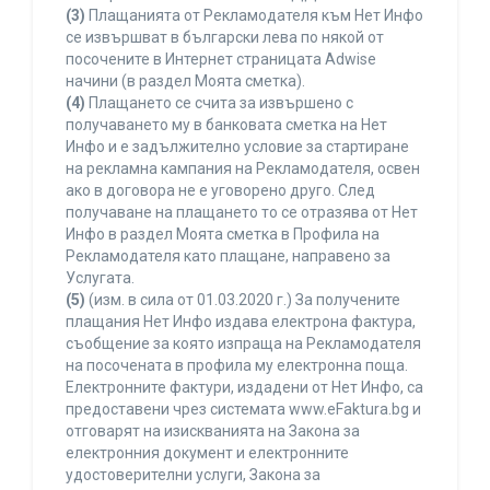
(3)
Плащанията от Рекламодателя към Нет Инфо
се извършват в български лева по някой от
посочените в Интернет страницата Adwise
начини (в раздел Моята сметка).
(4)
Плащането се счита за извършено с
получаването му в банковата сметка на Нет
Инфо и е задължително условие за стартиране
на рекламна кампания на Рекламодателя, освен
ако в договора не е уговорено друго. След
получаване на плащането то се отразява от Нет
Инфо в раздел Моята сметка в Профила на
Рекламодателя като плащане, направено за
Услугата.
(5)
(изм. в сила от 01.03.2020 г.) За получените
плащания Нет Инфо издава електрона фактура,
съобщение за която изпраща на Рекламодателя
на посочената в профила му електронна поща.
Електронните фактури, издадени от Нет Инфо, са
предоставени чрез системата www.eFaktura.bg и
отговарят на изискванията на Закона за
електронния документ и електронните
удостоверителни услуги, Закона за