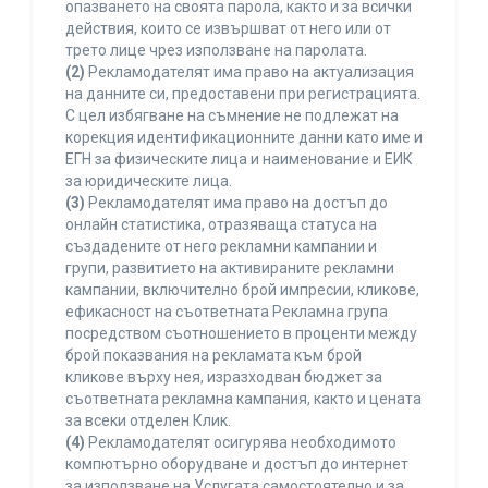
опазването на своята парола, както и за всички
действия, които се извършват от него или от
трето лице чрез използване на паролата.
(2)
Рекламодателят има право на актуализация
на данните си, предоставени при регистрацията.
С цел избягване на съмнение не подлежат на
корекция идентификационните данни като име и
ЕГН за физическите лица и наименование и ЕИК
за юридическите лица.
(3)
Рекламодателят има право на достъп до
онлайн статистика, отразяваща статуса на
създадените от него рекламни кампании и
групи, развитието на активираните рекламни
кампании, включително брой импресии, кликове,
ефикасност на съответната Рекламна група
посредством съотношението в проценти между
брой показвания на рекламата към брой
кликове върху нея, изразходван бюджет за
съответната рекламна кампания, както и цената
за всеки отделен Клик.
(4)
Рекламодателят осигурява необходимото
компютърно оборудване и достъп до интернет
за използване на Услугата самостоятелно и за