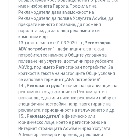
осъществява чрез въвеждане на потребителско
име и избраната Парола. Профилът на
Рекламодателя дава възможност на
Рекламодателя да ползва Услугата Adwise, да
прекрати нейното ползване, да променя
паролата си, да заплаща рекламните си
кампании и др.
13. (доп. в сила от 01.03.2020 г.) „
Регистриран
ABV потребител
“ - дефиницията за такъв
потребител се намира в Общите условия за
ползване на услугите, достъпни през уебсайта
ABV.bg, под името Регистриран потребител. За
краткост в текста на настоящите Общи условия
се използва терминът „ABV потребител“.
14. „
Рекламна група
“ е начин на организация на
рекламното съдържание на Рекламодател,
включващ една или няколко реклами и набор от
специфични настройки, напр. таргетиране на
рекламата, периодичност на излъчването и др.
15. „
Рекламодател
” е физическо или
юридическо лице, което е регистрирано на
Интернет страницата Adwise и чрез Услугата
Adwise организира и провежда рекламни