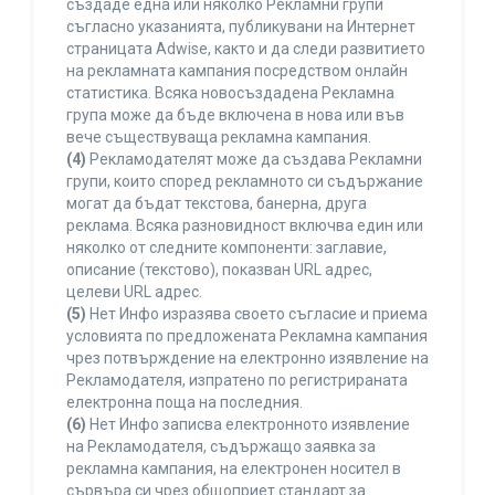
създаде една или няколко Рекламни групи
съгласно указанията, публикувани на Интернет
страницата Adwise, както и да следи развитието
на рекламната кампания посредством онлайн
статистика. Всяка новосъздадена Рекламна
група може да бъде включена в нова или във
вече съществуваща рекламна кампания.
(4)
Рекламодателят може да създава Рекламни
групи, които според рекламното си съдържание
могат да бъдат текстова, банерна, друга
реклама. Всяка разновидност включва един или
няколко от следните компоненти: заглавие,
описание (текстово), показван URL адрес,
целеви URL адрес.
(5)
Нет Инфо изразява своето съгласие и приема
условията по предложената Рекламна кампания
чрез потвърждение на електронно изявление на
Рекламодателя, изпратено по регистрираната
електронна поща на последния.
(6)
Нет Инфо записва електронното изявление
на Рекламодателя, съдържащо заявка за
рекламна кампания, на електронен носител в
сървъра си чрез общоприет стандарт за