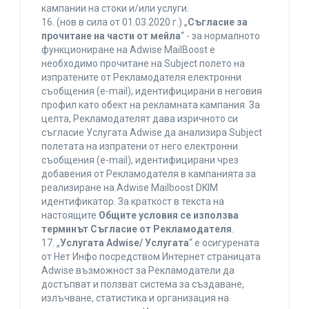
кампании на стоки и/или услуги.
16. (нов в сила от 01.03.2020 г.) „
Съгласие за
прочитане на части от мейла
“ - за нормалното
функциониране на Adwise MailBoost е
необходимо прочитане на Subject полето на
изпратените от Рекламодателя електронни
съобщения (e-mail), идентифицирани в неговия
профил като обект на рекламната кампания. За
целта, Рекламодателят дава изричното си
съгласие Услугата Adwise да анализира Subject
полетата на изпратени от него електронни
съобщения (e-mail), идентифицирани чрез
добавения от Рекламодателя в кампанията за
реализиране на Adwise Mailboost DKIM
идентификатор. За краткост в текста на
настоящите
Общите условия се използва
терминът Съгласие от Рекламодателя
.
17. „
Услугата Adwise/ Услугата
“ е осигурената
от Нет Инфо посредством Интернет страницата
Adwise възможност за Рекламодатели да
достъпват и ползват система за създаване,
излъчване, статистика и организация на