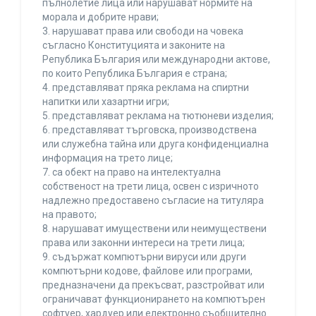
пълнолетие лица или нарушават нормите на
морала и добрите нрави;
3. нарушават права или свободи на човека
съгласно Конституцията и законите на
Република България или международни актове,
по които Република България е страна;
4. представляват пряка реклама на спиртни
напитки или хазартни игри;
5. представляват реклама на тютюневи изделия;
6. представляват търговска, производствена
или служебна тайна или друга конфиденциална
информация на трето лице;
7. са обект на право на интелектуална
собственост на трети лица, освен с изричното
надлежно предоставено съгласие на титуляра
на правото;
8. нарушават имуществени или неимуществени
права или законни интереси на трети лица;
9. съдържат компютърни вируси или други
компютърни кодове, файлове или програми,
предназначени да прекъсват, разстройват или
ограничават функционирането на компютърен
софтуер, хардуер или електронно съобщително