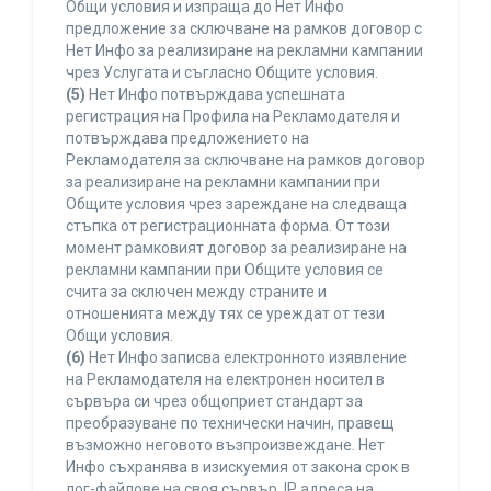
Общи условия и изпраща до Нет Инфо
предложение за сключване на рамков договор с
Нет Инфо за реализиране на рекламни кампании
чрез Услугата и съгласно Общите условия.
(5)
Нет Инфо потвърждава успешната
регистрация на Профила на Рекламодателя и
потвърждава предложението на
Рекламодателя за сключване на рамков договор
за реализиране на рекламни кампании при
Общите условия чрез зареждане на следваща
стъпка от регистрационната форма. От този
момент рамковият договор за реализиране на
рекламни кампании при Общите условия се
счита за сключен между страните и
отношенията между тях се уреждат от тези
Общи условия.
(6)
Нет Инфо записва електронното изявление
на Рекламодателя на електронен носител в
сървъра си чрез общоприет стандарт за
преобразуване по технически начин, правещ
възможно неговото възпроизвеждане. Нет
Инфо съхранява в изискуемия от закона срок в
лог-файлове на своя сървър, IP адреса на