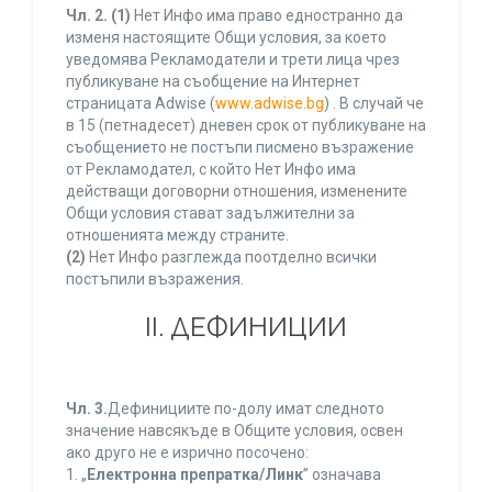
Чл. 2.
(1)
Нет Инфо има право едностранно да
изменя настоящите Общи условия, за което
уведомява Рекламодатели и трети лица чрез
публикуване на съобщение на Интернет
страницата Adwise (
www.adwise.bg
) . В случай че
в 15 (петнадесет) дневен срок от публикуване на
съобщението не постъпи писмено възражение
от Рекламодател, с който Нет Инфо има
действащи договорни отношения, изменените
Общи условия стават задължителни за
отношенията между страните.
(2)
Нет Инфо разглежда поотделно всички
постъпили възражения.
ІІ. ДЕФИНИЦИИ
Чл. 3.
Дефинициите по-долу имат следното
значение навсякъде в Общите условия, освен
ако друго не е изрично посочено:
1. „
Електронна препратка/Линк
” означава