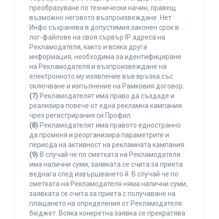
преобразуване по технически начин, правещ
възможно неговото възпроизвеждане. Нет
Инфо съхранява в допустимия законен срок в
лог-файлове на своя сървър IP адреса на
Рекламодателя, както и всяка друга
информация, необходима за идентифициране
на Рекламодателя и възпроизвеждане на
електронното му изявление във връзка със
сключване и изпълнение на Рамковия договор.
(7)
Рекламодателят има право да създаде и
реализира повече от една рекламна кампания
чрез регистрирания си Профил.
(8)
Рекламодателят има правото едностранно
да променя и реорганизира параметрите и
периода на активност на рекламната кампания.
(9)
В случай че по сметката на Рекламодателя
има налични суми, заявката се счита за приета
веднага след извършването й. В случай че по
сметката на Рекламодателя няма налични суми,
заявката се счита за приета с получаване на
плащането на определения от Рекламодателя
бюджет. Всяка конкретна заявка се прекратява