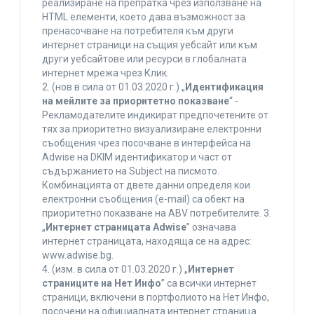
реализиране на препратка чрез използване на
HTML елементи, което дава възможност за
пренасочване на потребителя към други
интернет страници на същия уебсайт или към
други уебсайтове или ресурси в глобалната
интернет мрежа чрез Клик.
2. (нов в сила от 01.03.2020 г.) „
Идентификация
на мейлите за приоритетно показване
“ -
Рекламодателите индикират предпочетените от
тях за приоритетно визуализиране електронни
съобщения чрез посочване в интерфейса на
Adwise на DKIM идентификатор и част от
съдържанието на Subject на писмото.
Комбинацията от двете данни определя кои
електронни съобщения (e-mail) са обект на
приоритетно показване на ABV потребителите. 3.
„
Интернет страницата Adwise
” означава
интернет страницата, находяща се на адрес:
www.adwise.bg.
4. (изм. в сила от 01.03.2020 г.) „
Интернет
страниците на Нет Инфо
” са всички интернет
страници, включени в портфолиото на Нет Инфо,
посочени на официалната интернет страница