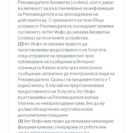
Рекламодателя бисквитки (cookies), които дават
възможност за възстановяване на информация
за Рекламодателя и за проследяване на
действията му. С приемането на тези Общи
условия от Рекламодателя, последният изявява
съгласието си Нет Инфо да запазва бисквитки
(cookies) на посочените устройства.
(3)
Нет Инфо си запазва правото да
преустановява предоставянето на Услугата,
след отправяне на предизвестие чрез
публикуване на съобщение в Интернет
страницата Adwise и/или чрез електронно
съобщение, изпратено до електронната поща на
Рекламодателя. Срокът на предизвестието е 1
(един) месец. В случай на преустановяване
предоставянето на Услугата, Нет Инфо
възстановява на Рекламодателя всички
платени, но неизразходвани суми, без да му
дължи обезщетения, неустойки и/или
допълнителни плащания.
(4)
Нет Инфо има право да премахва невалидни/
фалшиви кликове, генерирани от роботи или