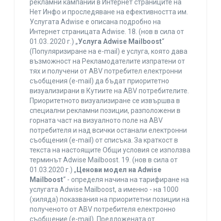
рекламни кампании в Интернет страниците на
Нет Инфо и проследяване на ефективността им.
Услугата Adwise е описана подробно на
Интернет страницата Adwise. 18. (нов в сила от
01.03..2020 г.) „
Услуга Adwise Mailboost
“
(Популяризиране на e-mail) е услуга, която дава
възможност на Рекламодателите изпратени от
тях и получени от ABV потребител електронни
съобщения (e-mail) да бъдат приоритетно
визуализирани в Кутиите на ABV потребителите.
Приоритетното визуализиране се извършва в
специални рекламни позиции, разположени в
горната част на визуалното поле на ABV
потребителя и над всички останали електронни
съобщения (e-mail) от списъка. За краткост в
текста на настоящите Общи условия се използва
терминът Adwise Mailboost. 19. (нов в сила от
01.03.2020 г.) „
Ценови модел на Adwise
Mailboost
“ - определя начина на тарифиране на
услугата Adwise Mailboost, а именно - на 1000
(хиляда) показвания на приоритетни позиции на
полученото от ABV потребителя електронно
съобщение (e-mail). Предложената от