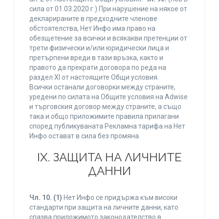
сила от 01.03.2020 г.) При нарушение на някое от
декларираните в предходните членове
обстоятелства, Нет Инфо има право на
обезщетение за всички и всякакви претенции от
трети физически и/или юридически лица и
претърпени вреди в тази връзка, както и
правото да прекрати договора по реда на
раздел XI от настоящите Общи условия.
Всички останали договорки между страните,
уредени по силата на Общите условия на Adwise
и търговския договор между страните, а също
така и общо приложимите правила прилагани
според публикуваната Рекламна тарифа на Нет
Инфо остават в сила без промяна.
IХ. ЗАЩИТА НА ЛИЧНИТЕ
ДАННИ
Чл. 10.
(1)
Нет Инфо се придържа към високи
стандарти при защита на личните данни, като
спазва приложимото законодателство в