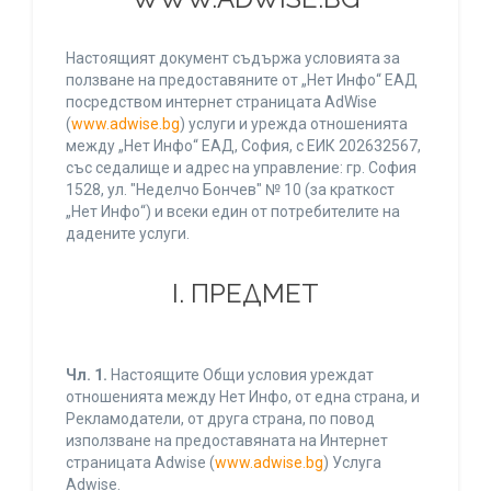
Настоящият документ съдържа условията за
ползване на предоставяните от „Нет Инфо“ ЕАД
посредством интернет страницата AdWise
(
www.adwise.bg
) услуги и урежда отношенията
между „Нет Инфо“ ЕАД, София, с ЕИК 202632567,
със седалище и адрес на управление: гр. София
1528, ул. "Неделчо Бончев" № 10 (за краткост
„Нет Инфо“) и всеки един от потребителите на
дадените услуги.
І. ПРЕДМЕТ
Чл. 1.
Настоящите Общи условия уреждат
отношенията между Нет Инфо, от една страна, и
Рекламодатели, от друга страна, по повод
използване на предоставяната на Интернет
страницата Adwise (
www.adwise.bg
) Услуга
Adwise.