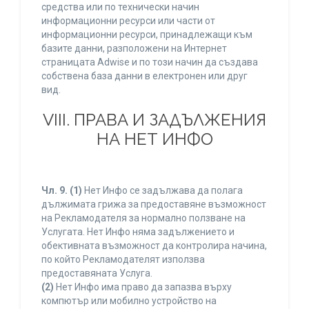
средства или по технически начин
информационни ресурси или части от
информационни ресурси, принадлежащи към
базите данни, разположени на Интернет
страницата Adwise и по този начин да създава
собствена база данни в електронен или друг
вид.
VIII. ПРАВА И ЗАДЪЛЖЕНИЯ
НА НЕТ ИНФО
Чл. 9.
(1)
Нет Инфо се задължава да полага
дължимата грижа за предоставяне възможност
на Рекламодателя за нормално ползване на
Услугата. Нет Инфо няма задължението и
обективната възможност да контролира начина,
по който Рекламодателят използва
предоставяната Услуга.
(2)
Нет Инфо има право да запазва върху
компютър или мобилно устройство на