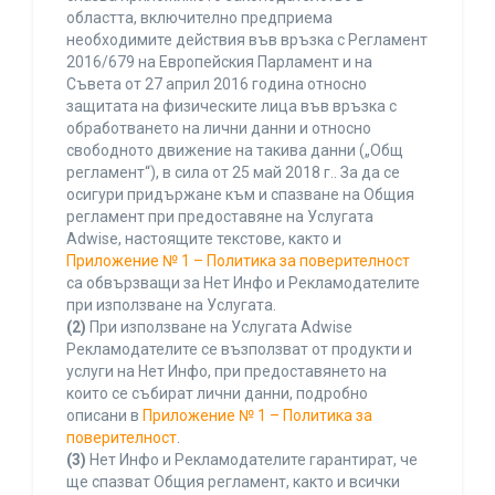
областта, включително предприема
необходимите действия във връзка с Регламент
2016/679 на Европейския Парламент и на
Съвета от 27 април 2016 година относно
защитата на физическите лица във връзка с
обработването на лични данни и относно
свободното движение на такива данни („Общ
регламент“), в сила от 25 май 2018 г.. За да се
осигури придържане към и спазване на Общия
регламент при предоставяне на Услугата
Adwise, настоящите текстове, както и
Приложение № 1 – Политика за поверителност
са обвързващи за Нет Инфо и Рекламодателите
при използване на Услугата.
(2)
При използване на Услугата Adwise
Рекламодателите се възползват от продукти и
услуги на Нет Инфо, при предоставянето на
които се събират лични данни, подробно
описани в
Приложение № 1 – Политика за
поверителност
.
(3)
Нет Инфо и Рекламодателите гарантират, че
ще спазват Общия регламент, както и всички