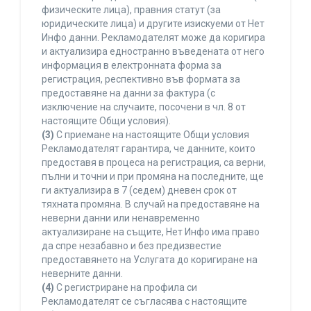
физическите лица), правния статут (за
юридическите лица) и другите изискуеми от Нет
Инфо данни. Рекламодателят може да коригира
и актуализира едностранно въведената от него
информация в електронната форма за
регистрация, респективно във формата за
предоставяне на данни за фактура (с
изключение на случаите, посочени в чл. 8 от
настоящите Общи условия).
(3)
С приемане на настоящите Общи условия
Рекламодателят гарантира, че данните, които
предоставя в процеса на регистрация, са верни,
пълни и точни и при промяна на последните, ще
ги актуализира в 7 (седем) дневен срок от
тяхната промяна. В случай на предоставяне на
неверни данни или ненавременно
актуализиране на същите, Нет Инфо има право
да спре незабавно и без предизвестие
предоставянето на Услугата до коригиране на
неверните данни.
(4)
С регистриране на профила си
Рекламодателят се съгласява с настоящите