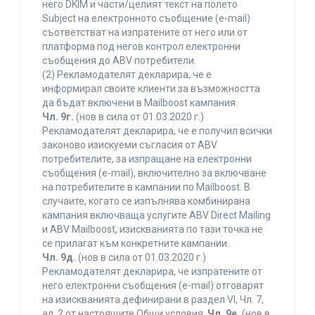
него DKIM и части/целият текст на полето
Subject на електронното съобщение (e-mail)
съответстват на изпратените от него или от
платформа под негов контрол електронни
съобщения до ABV потребители.
(2) Рекламодателят декларира, че е
информирал своите клиенти за възможността
да бъдат включени в Mailboost кампания.
Чл. 9г.
(нов в сила от 01.03.2020 г.)
Рекламодателят декларира, че е получил всички
законово изискуеми съгласия от ABV
потребителите, за изпращане на електронни
съобщения (e-mail), включително за включване
на потребителите в кампании по Mailboost. В
случаите, когато се изпълнява комбинирана
кампания включваща услугите ABV Direct Mailing
и ABV Mailboost, изискванията по тази точка не
се прилагат към конкретните кампании.
Чл. 9д.
(нов в сила от 01.03.2020 г.)
Рекламодателят декларира, че изпратените от
него електронни съобщения (e-mail) отговарят
на изискванията дефинирани в раздел VI, Чл. 7,
ал. 2 от настоящите Общи условия.
Чл. 9е.
(нов в