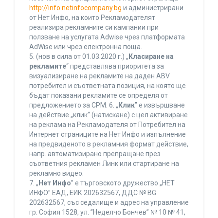
http://info.netinfocompany.bg
и администрирани
от Нет Инфо, на които Рекламодателят
реализира рекламните си кампании при
ползване на услугата Adwise чрез платформата
AdWise или чрез електронна поща.
5. (нов в сила от 01.03.2020 г.) „
Класиране на
рекламите
“ представлява приоритета за
визуализиране на рекламите на даден ABV
потребител и съответната позиция, на която ще
бъдат показани рекламите се определя от
предложението за CPM. 6. „
Клик
” е извършване
на действие „клик“ (натискане) с цел активиране
на реклама на Рекламодателя от Потребител на
Интернет страниците на Нет Инфо и изпълнение
на предвиденото в рекламния формат действие,
напр. автоматизирано препращане през
съответния рекламен Линк или стартиране на
рекламно видео.
7. „
Нет Инфо
” е търговското дружество „НЕТ
ИНФО” ЕАД, ЕИК 202632567, ДДС № BG
202632567, със седалище и адрес на управление
гр. София 1528, ул. ”Неделчо Бончев” № 10 № 41,