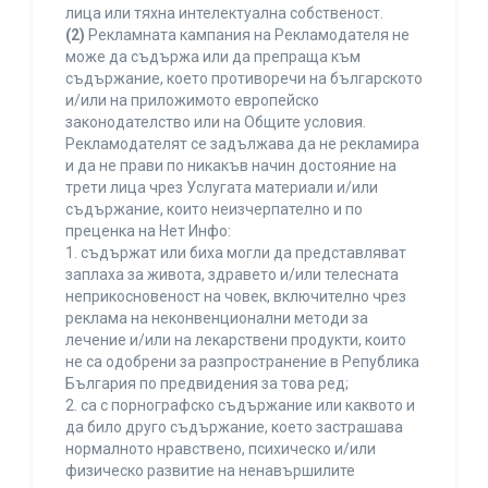
лица или тяхна интелектуална собственост.
(2)
Рекламната кампания на Рекламодателя не
може да съдържа или да препраща към
съдържание, което противоречи на българското
и/или на приложимото европейско
законодателство или на Общите условия.
Рекламодателят се задължава да не рекламира
и да не прави по никакъв начин достояние на
трети лица чрез Услугата материали и/или
съдържание, които неизчерпателно и по
преценка на Нет Инфо:
1. съдържат или биха могли да представляват
заплаха за живота, здравето и/или телесната
неприкосновеност на човек, включително чрез
реклама на неконвенционални методи за
лечение и/или на лекарствени продукти, които
не са одобрени за разпространение в Република
България по предвидения за това ред;
2. са с порнографско съдържание или каквото и
да било друго съдържание, което застрашава
нормалното нравствено, психическо и/или
физическо развитие на ненавършилите