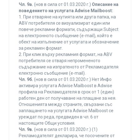
Чл. 9а.
(нов в сила от 01.03.2020 г.)
Описание на
поведението на услугата Adwise Mailboost:
1. При отваряне на кутията или друга папка, на
ABV потребителя се визуализират един или
повече рекламни формати, съдържащи Subject
на електронното съобщение (e-mail), който е
обект на изпълнение от услугата и обозначение
за рекламен формат.
2. При клик върху рекламния формат, на ABV
потребителя се отваря непромененото
съдържание на изпратеното от Рекламодателя
електронно съобщение (e-mail).
Чл. 9б.
(нов в сила от 01.03.2020 г.) Нет Инфо
активира услугата Adwise Mailboost в Adwise
профила на Рекламодателя в срок от 1 (един)
работен ден от получаване на плащане за нея.
Отношенията между страните, свързани със
заплащането на услугата Adwise Mailboost се
уреждат по реда, предвиден в чл. 6 от
настоящите Общи условия.
Чл. 9в.
(нов в сила от 01.03.2020 г.) (1)
Рекламодателят декларира, че посочените от