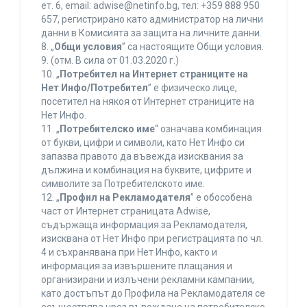
ет. 6, еmail: adwise@netinfo.bg, тел: +359 888 950
657, регистрирано като администратор на лични
данни в Комисията за защита на личните данни.
8. „
Общи условия
” са настоящите Общи условия.
9. (отм. В сила от 01.03.2020 г.)
10. „
Потребител на Интернет страниците на
Нет Инфо/Потребител
” е физическо лице,
посетител на някоя от Интернет страниците на
Нет Инфо.
11. „
Потребителско име
“ означава комбинация
от букви, цифри и символи, като Нет Инфо си
запазва правото да въвежда изисквания за
дължина и комбинация на буквите, цифрите и
символите за Потребителското име.
12. „
Профил на Рекламодателя
” е обособена
част от Интернет страницата Adwise,
съдържаща информация за Рекламодателя,
изисквана от Нет Инфо при регистрацията по чл.
4 и съхранявана при Нет Инфо, както и
информация за извършените плащания и
организирани и излъчени рекламни кампании,
като достъпът до Профила на Рекламодателя се