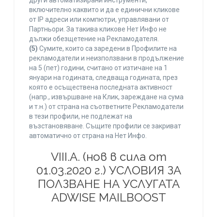
други автоматизирани инструменти,
включително каквито и да е единични кликове
от IP адреси или компютри, управлявани от
Партньори. За такива кликове Нет Инфо не
дължи обезщетение на Рекламодателя.
(5)
Сумите, които са заредени в Профилите на
рекламодатели и неизползвани в продължение
на 5 (пет) години, считано от изтичане на 1
януари на годината, следваща годината, през
която е осъществена последната активност
(напр., извършване на Клик, зареждане на сума
и т.н.) от страна на съответните Рекламодатели
в тези профили, не подлежат на
възстановяване. Същите профили се закриват
автоматично от страна на Нет Инфо.
VIII.A. (нов в сила от
01.03.2020 г.) УСЛОВИЯ ЗА
ПОЛЗВАНЕ НА УСЛУГАТА
ADWISE MAILBOOST