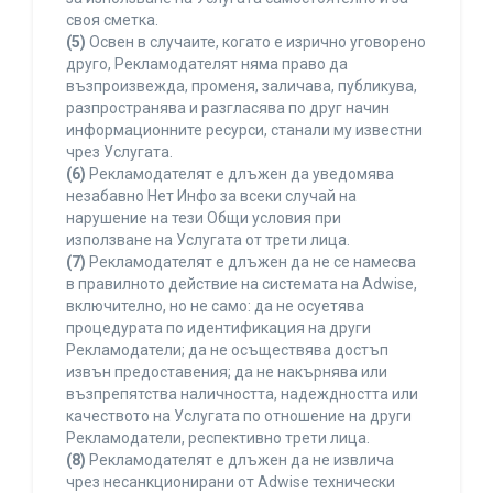
своя сметка.
(5)
Освен в случаите, когато е изрично уговорено
друго, Рекламодателят няма право да
възпроизвежда, променя, заличава, публикува,
разпространява и разгласява по друг начин
информационните ресурси, станали му известни
чрез Услугата.
(6)
Рекламодателят е длъжен да уведомява
незабавно Нет Инфо за всеки случай на
нарушение на тези Общи условия при
използване на Услугата от трети лица.
(7)
Рекламодателят е длъжен да не се намесва
в правилното действие на системата на Adwise,
включително, но не само: да не осуетява
процедурата по идентификация на други
Рекламодатели; да не осъществява достъп
извън предоставения; да не накърнява или
възпрепятства наличността, надеждността или
качеството на Услугата по отношение на други
Рекламодатели, респективно трети лица.
(8)
Рекламодателят е длъжен да не извлича
чрез несанкционирани от Adwise технически