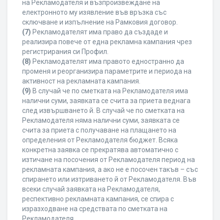
на Рекламодателя и възпроизвеждане на
електронното му изявление във връзка със
сключване и изпълнение на Рамковия договор.
(7)
Рекламодателят има право да създаде и
реализира повече от една рекламна кампания чрез
регистрирания си Профил.
(8)
Рекламодателят има правото едностранно да
променя и реорганизира параметрите и периода на
активност на рекламната кампания.
(9)
В случай че по сметката на Рекламодателя има
налични суми, заявката се счита за приета веднага
след извършването й. В случай че по сметката на
Рекламодателя няма налични суми, заявката се
счита за приета с получаване на плащането на
определения от Рекламодателя бюджет. Всяка
конкретна заявка се прекратява автоматично с
изтичане на посочения от Рекламодателя период на
рекламната кампания, а ако не е посочен такъв – със
спирането или изтриването й от Рекламодателя. Във
всеки случай заявката на Рекламодателя,
респективно рекламната кампания, се спира с
изразходване на средствата по сметката на
Рекламодателя.