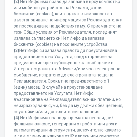
(2)
Нет Инфо има право да запазва върху компютър
или мобилно устройство на Рекламодателя
бисквитки (cookies), които дават възможност за
възстановяване на информация за Рекламодателя и
за проследяване на действията му. С приемането на
тези Общи условия от Рекламодателя, последният
изявява съгласието си Нет Инфо да запазва
бисквитки (cookies) на посочените устройства.
(3)
Нет Инфо си запазва правото да преустановява
предоставянето на Услугата, след отправяне на
предизвестие чрез публикуване на съобщение в
Интернет страницата Adwise и/или чрез електронно
съобщение, изпратено до електронната поща на
Рекламодателя. Срокът на предизвестието е 1
(един) месец. В случай на преустановяване
предоставянето на Услугата, Нет Инфо
възстановява на Рекламодателя всички платени, но
неизразходвани суми, без да му дължи обезщетения,
неустойки и/или допълнителни плащания.
(4)
Нет Инфо има право да премахва невалидни/
фалшиви кликове, генерирани от роботи или други
автоматизирани инструменти, включително каквито
и да е единични кликове от IP адреси или компютри,