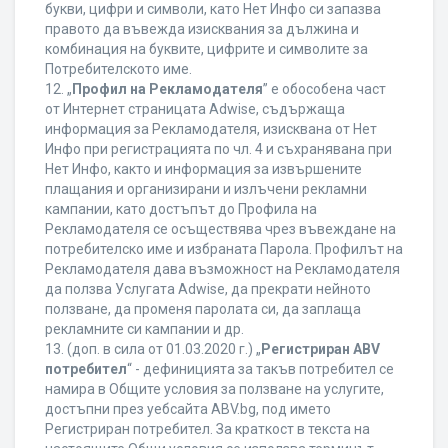
букви, цифри и символи, като Нет Инфо си запазва
правото да въвежда изисквания за дължина и
комбинация на буквите, цифрите и символите за
Потребителското име.
12. „
Профил на Рекламодателя
” е обособена част
от Интернет страницата Adwise, съдържаща
информация за Рекламодателя, изисквана от Нет
Инфо при регистрацията по чл. 4 и съхранявана при
Нет Инфо, както и информация за извършените
плащания и организирани и излъчени рекламни
кампании, като достъпът до Профила на
Рекламодателя се осъществява чрез въвеждане на
потребителско име и избраната Парола. Профилът на
Рекламодателя дава възможност на Рекламодателя
да ползва Услугата Adwise, да прекрати нейното
ползване, да променя паролата си, да заплаща
рекламните си кампании и др.
13. (доп. в сила от 01.03.2020 г.) „
Регистриран ABV
потребител
“ - дефиницията за такъв потребител се
намира в Общите условия за ползване на услугите,
достъпни през уебсайта ABV.bg, под името
Регистриран потребител. За краткост в текста на