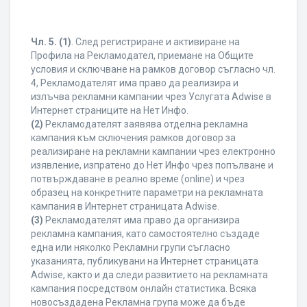
Чл. 5.
(1)
. След регистриране и активиране на
Профила на Рекламодател, приемане на Общите
условия и сключване на рамков договор съгласно чл.
4, Рекламодателят има право да реализира и
излъчва рекламни кампании чрез Услугата Adwise в
Интернет страниците на Нет Инфо.
(2)
Рекламодателят заявява отделна рекламна
кампания към сключения рамков договор за
реализиране на рекламни кампании чрез електронно
изявление, изпратено до Нет Инфо чрез попълване и
потвърждаване в реално време (online) и чрез
образец на конкретните параметри на рекламната
кампания в Интернет страницата Adwise.
(3)
Рекламодателят има право да организира
рекламна кампания, като самостоятелно създаде
една или няколко Рекламни групи съгласно
указанията, публикувани на Интернет страницата
Adwise, както и да следи развитието на рекламната
кампания посредством онлайн статистика. Всяка
новосъздадена Рекламна група може да бъде