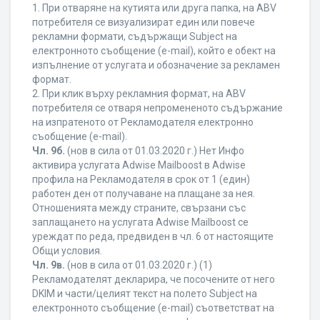
1. При отваряне на кутията или друга папка, на ABV
потребителя се визуализират един или повече
рекламни формати, съдържащи Subject на
електронното съобщение (e-mail), който е обект на
изпълнение от услугата и обозначение за рекламен
формат.
2. При клик върху рекламния формат, на ABV
потребителя се отваря непромененото съдържание
на изпратеното от Рекламодателя електронно
съобщение (e-mail).
Чл. 9б.
(нов в сила от 01.03.2020 г.) Нет Инфо
активира услугата Adwise Mailboost в Adwise
профила на Рекламодателя в срок от 1 (един)
работен ден от получаване на плащане за нея.
Отношенията между страните, свързани със
заплащането на услугата Adwise Mailboost се
уреждат по реда, предвиден в чл. 6 от настоящите
Общи условия.
Чл. 9в.
(нов в сила от 01.03.2020 г.) (1)
Рекламодателят декларира, че посочените от него
DKIM и части/целият текст на полето Subject на
електронното съобщение (e-mail) съответстват на