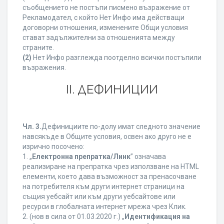
съобщението не постъпи писмено възражение от
Рекламодател, с който Нет Инфо има действащи
договорни отношения, изменените Общи условия
стават задължителни за отношенията между
страните.
(2)
Нет Инфо разглежда поотделно всички постъпили
възражения.
ІІ. ДЕФИНИЦИИ
Чл. 3.
Дефинициите по-долу имат следното значение
навсякъде в Общите условия, освен ако друго не е
изрично посочено:
1. „
Електронна препратка/Линк
” означава
реализиране на препратка чрез използване на HTML
елементи, което дава възможност за пренасочване
на потребителя към други интернет страници на
същия уебсайт или към други уебсайтове или
ресурси в глобалната интернет мрежа чрез Клик.
2. (нов в сила от 01.03.2020 г.) „
Идентификация на