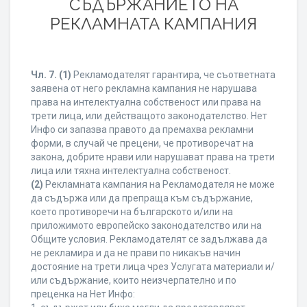
СЪДЪРЖАНИЕТО НА
РЕКЛАМНАТА КАМПАНИЯ
Чл. 7.
(1)
Рекламодателят гарантира, че съответната
заявена от него рекламна кампания не нарушава
права на интелектуална собственост или права на
трети лица, или действащото законодателство. Нет
Инфо си запазва правото да премахва рекламни
форми, в случай че прецени, че противоречат на
закона, добрите нрави или нарушават права на трети
лица или тяхна интелектуална собственост.
(2)
Рекламната кампания на Рекламодателя не може
да съдържа или да препраща към съдържание,
което противоречи на българското и/или на
приложимото европейско законодателство или на
Общите условия. Рекламодателят се задължава да
не рекламира и да не прави по никакъв начин
достояние на трети лица чрез Услугата материали и/
или съдържание, които неизчерпателно и по
преценка на Нет Инфо: