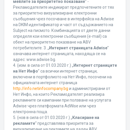
мейлите за приоритетно показване
“ -
Рекламодателите индикират предпочетените от тях
за приоритетно визуализиране електронни
съобщения чрез посочване в интерфейса на Adwise
на DKIM идентификатор и част от съдържанието на
Subject на писмото. Комбинацията от двете данни
определя кои електронни съобщения (e-mail) са
обект на приоритетно показване на ABV
потребителите. 3. „
Интернет страницата Adwise
”
означава интернет страницата, находяща се на
адрес: www.adwise.bg.
4. (изм. в сила от 01.03.2020 г.) „
Интернет страниците
на Нет Инфо
” са всички интернет страници,
включени в портфолиото на Нет Инфо, посочени на
официалната интернет страница
http://info.netinfocompany.bg
и администрирани от
Нет Инфо, на които Рекламодателят реализира
рекламните си кампании при ползване на услугата
Adwise чрез платформата AdWise или чрез
електронна поща.
5. (нов в сила от 01.03.2020 г.) „
Класиране на
рекламите
“ представлява приоритета за
визуализиране на рекламите на даден ABV