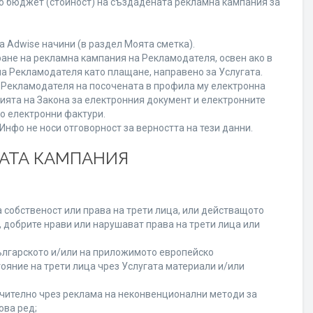
го бюджет (стойност) на създадената рекламна кампания за
 Adwise начини (в раздел Моята сметка).
ране на рекламна кампания на Рекламодателя, освен ако в
на Рекламодателя като плащане, направено за Услугата.
на Рекламодателя на посочената в профила му електронна
нията на Закона за електронния документ и електронните
но електронни фактури.
нфо не носи отговорност за верността на тези данни.
НАТА КАМПАНИЯ
 собственост или права на трети лица, или действащото
, добрите нрави или нарушават права на трети лица или
лгарското и/или на приложимото европейско
ояние на трети лица чрез Услугата материали и/или
лючително чрез реклама на неконвенционални методи за
ова ред;