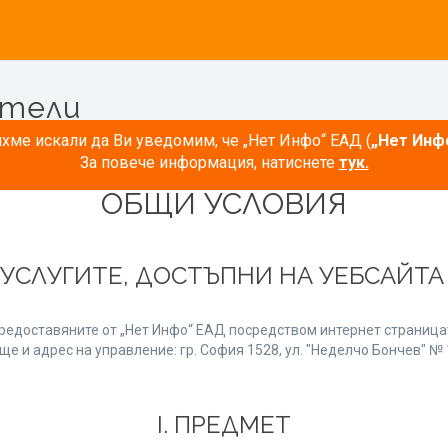
атели
ме искали да Ви уведомим, че „Нет Инфо“ ЕАД (
„Нет Инф
За повече информация, натиснете
тук.
ОБЩИ УСЛОВИЯ
 УСЛУГИТЕ, ДОСТЪПНИ НА УЕБСАЙТ
редоставяните от „Нет Инфо“ ЕАД посредством интернет страницат
е и адрес на управление: гр. София 1528, ул. "Неделчо Бончев" № 1
І. ПРЕДМЕТ