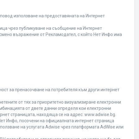
 повод използване на предоставяната на Интернет
ица чрез публикуване на съобщение на Интернет
писмено възражение от Рекламодател, с който Нет Инфо има
ност за пренасочване на потребителя към други интернет
четените от тях за приоритетно визуализиране електронни
омбинацията от двете данни определя кои електронни
ернет страницата, находяща се на адрес: www.adwise.bg.
 Нет Инфо, посочени на официалната интернет страница
ползване на услугата Adwise чрез платформата AdWise или