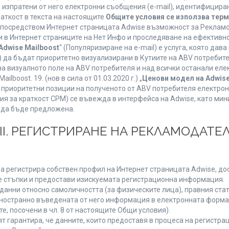
а изпратени от него електронни съобщения (e-mail), идентифицир
раткост в текста на настоящите
Общите условия се използва тер
о посредством Интернет страницата Adwise възможност за Рекламо
 в Интернет страниците на Нет Инфо и проследяване на ефективно
Adwise Mailboost
“ (Популяризиране на e-mail) е услуга, която да
) да бъдат приоритетно визуализирани в Кутиите на ABV потребит
 визуалното поле на ABV потребителя и над всички останали елект
boost. 19. (нов в сила от 01.03.2020 г.) „
Ценови модел на Adwise
 на приоритетни позиции на полученото от ABV потребителя електр
я за краткост CPM) се въвежда в интерфейса на Adwise, като мини
 да бъде предложена.
ІІІ. РЕГИСТРИРАНЕ НА РЕКЛАМОДАТЕЛ
а регистрира собствен профил на Интернет страницата Adwise, дост
ните стъпки и предостави изискуемата регистрационна информация.
анни относно самоличността (за физическите лица), правния стату
дностранно въведената от него информация в електронната форма 
е, посочени в чл. 8 от настоящите Общи условия).
арантира, че данните, които предоставя в процеса на регистраци