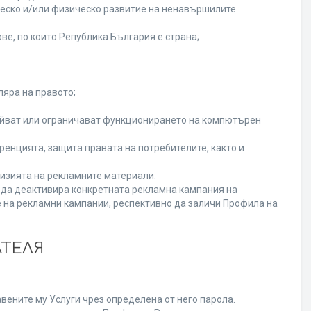
ческо и/или физическо развитие на ненавършилите
ве, по които Република България е страна;
ляра на правото;
ойват или ограничават функционирането на компютърен
енцията, защита правата на потребителите, както и
изията на рекламните материали.
а да деактивира конкретната рекламна кампания на
 на рекламни кампании, респективно да заличи Профила на
АТЕЛЯ
вените му Услуги чрез определена от него парола.