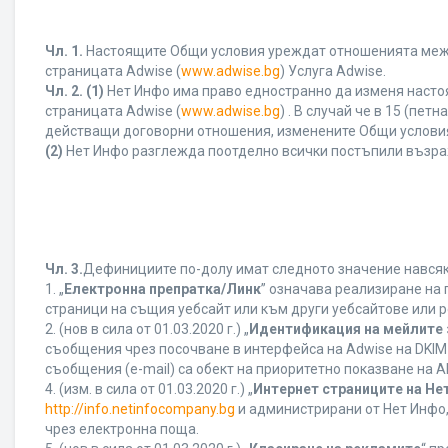
Чл. 1.
Настоящите Общи условия уреждат отношенията между 
страницата Adwise (
www.adwise.bg
) Услуга Adwise.
Чл. 2.
(1)
Нет Инфо има право едностранно да изменя насто
страницата Adwise (
www.adwise.bg
) . В случай че в 15 (п
действащи договорни отношения, изменените Общи условия
(2)
Нет Инфо разглежда поотделно всички постъпили възра
Чл. 3.
Дефинициите по-долу имат следното значение навсякъ
1. „
Електронна препратка/Линк
” означава реализиране на
страници на същия уебсайт или към други уебсайтове или р
2. (нов в сила от 01.03.2020 г.) „
Идентификация на мейлите 
съобщения чрез посочване в интерфейса на Adwise на DKIM
съобщения (e-mail) са обект на приоритетно показване на AB
4. (изм. в сила от 01.03.2020 г.) „
Интернет страниците на Не
http://info.netinfocompany.bg
и администрирани от Нет Инфо,
чрез електронна поща.