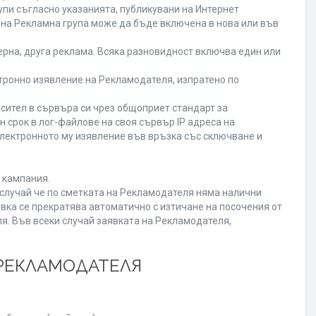
пи съгласно указанията, публикувани на Интернет
ена Рекламна група може да бъде включена в нова или във
рна, друга реклама. Всяка разновидност включва един или
ронно изявление на Рекламодателя, изпратено по
сител в сървъра си чрез общоприет стандарт за
срок в лог-файлове на своя сървър IP адреса на
лектронното му изявление във връзка със сключване и
 кампания.
В случай че по сметката на Рекламодателя няма налични
вка се прекратява автоматично с изтичане на посочения от
я. Във всеки случай заявката на Рекламодателя,
 РЕКЛАМОДАТЕЛЯ