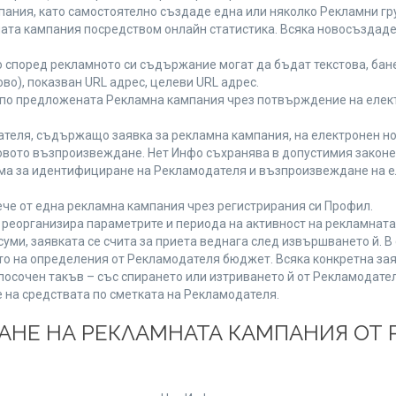
ания, като самостоятелно създаде една или няколко Рекламни гру
мната кампания посредством онлайн статистика. Всяка новосъздад
 според рекламното си съдържание могат да бъдат текстова, бане
ово), показван URL адрес, целеви URL адрес.
 по предложената Рекламна кампания чрез потвърждение на елект
теля, съдържащо заявка за рекламна кампания, на електронен но
вото възпроизвеждане. Нет Инфо съхранява в допустимия законен 
има за идентифициране на Рекламодателя и възпроизвеждане на е
че от една рекламна кампания чрез регистрирания си Профил.
реорганизира параметрите и периода на активност на рекламната
уми, заявката се счита за приета веднага след извършването й. 
ето на определения от Рекламодателя бюджет. Всяка конкретна зая
посочен такъв – със спирането или изтриването й от Рекламодател
 на средствата по сметката на Рекламодателя.
ЩАНЕ НА РЕКЛАМНАТА КАМПАНИЯ ОТ