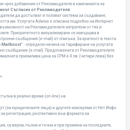
ани чрез добавения от Рекламодателя в кампанията за
минът Съгласие от Рекламодателя
.
датели да достъпват и ползват система за създаване,
стта им. Услугата Adwise е описана подробно на Интернет
ва възможност на Рекламодателите изпратени от тях и
елите. Приоритетното визуализиране се извършва в
ронни съобщения (e-mail) от списъка. За краткост в текста
 Mailboost
“ - определя начина на тарифиране на услугата
онно съобщение (e-mail). Предложената от Рекламодателите
малната приемлива цена за CPM е 4 лв. (четири лева) без
.
ъпна в реално време (on-line) на
т (за юридическите лица) и другите изискуеми от Нет Инфо
за регистрация, респективно във формата за
я, са верни, пълни и точни и при промяна на последните,