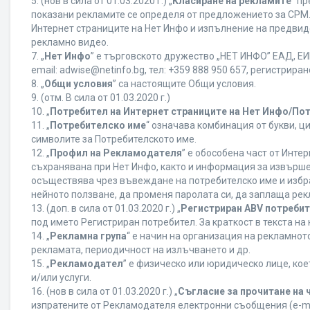
5. (нов в сила от 01.03.2020 г.) „
Класиране на рекламите
“ п
показани рекламите се определя от предложението за CPM. 
Интернет страниците на Нет Инфо и изпълнение на предвид
рекламно видео.
7. „
Нет Инфо
” е търговското дружество „НЕТ ИНФО” ЕАД, ЕИК
еmail: adwise@netinfo.bg, тел: +359 888 950 657, регистрир
8. „
Общи условия
” са настоящите Общи условия.
9. (отм. В сила от 01.03.2020 г.)
10. „
Потребител на Интернет страниците на Нет Инфо/По
11. „
Потребителско име
“ означава комбинация от букви, ц
символите за Потребителското име.
12. „
Профил на Рекламодателя
” е обособена част от Инт
съхранявана при Нет Инфо, както и информация за извърш
осъществява чрез въвеждане на потребителско име и избр
нейното ползване, да променя паролата си, да заплаща рек
13. (доп. в сила от 01.03.2020 г.) „
Регистриран ABV потреби
под името Регистриран потребител. За краткост в текста н
14. „
Рекламна група
“ е начин на организация на рекламно
рекламата, периодичност на излъчването и др.
15. „
Рекламодател
” е физическо или юридическо лице, ко
и/или услуги.
16. (нов в сила от 01.03.2020 г.) „
Съгласие за прочитане на 
изпратените от Рекламодателя електронни съобщения (e-ma