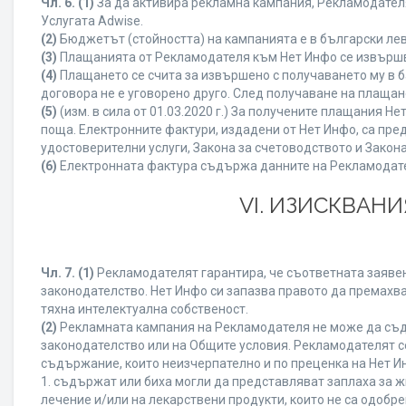
Чл. 6.
(1)
За да активира рекламна кампания, Рекламодателя
Услугата Adwise.
(2)
Бюджетът (стойността) на кампанията е в български ле
(3)
Плащанията от Рекламодателя към Нет Инфо се извършват
(4)
Плащането се счита за извършено с получаването му в б
договора не е уговорено друго. След получаване на плащан
(5)
(изм. в сила от 01.03.2020 г.) За получените плащания
поща. Електронните фактури, издадени от Нет Инфо, са пре
удостоверителни услуги, Закона за счетоводството и Закон
(6)
Електронната фактура съдържа данните на Рекламодателя
VI. ИЗИСКВАН
Чл. 7.
(1)
Рекламодателят гарантира, че съответната заявен
законодателство. Нет Инфо си запазва правото да премахва
тяхна интелектуална собственост.
(2)
Рекламната кампания на Рекламодателя не може да съд
законодателство или на Общите условия. Рекламодателят се
съдържание, които неизчерпателно и по преценка на Нет И
1. съдържат или биха могли да представляват заплаха за 
лечение и/или на лекарствени продукти, които не са одобр