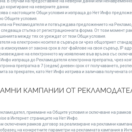
мяна. В случай на предоставяне на неверни данни или ненавременн
до коригиране на неверните данни.
сява с настоящите Общи условия и изпраща до Нет Инфо предложен
но Общите условия.
ла на Рекламодателя и потвърждава предложението на Рекламода
 следваща стъпка от регистрационната форма. От този момент ра
ошенията между тях се уреждат от тези Общи условия.
теля на електронен носител в сървъра си чрез общоприет стандар
изискуемия от закона срок в лог-файлове на своя сървър, IP адр
извеждане на електронното му изявление във връзка със сключв
т Инфо изпраща до Рекламодателя електронна препратка, чрез коя
тронна препратка в 7 (седем) дневен срок от получаването, респе
чита за прекратен, като Нет Инфо изтрива и заличава получената 
КЛАМНИ КАМПАНИИ ОТ РЕКЛАМОДАТЕЛ
Рекламодател, приемане на Общите условия и сключване на рамков 
se в Интернет страниците на Нет Инфо.
 сключения рамков договор за реализиране на рекламни кампании
 образец на конкретните параметри на рекламната кампания в Инт