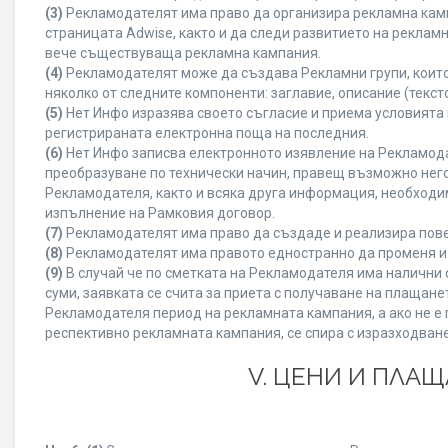
(3)
Рекламодателят има право да организира рекламна камп
страницата Adwise, както и да следи развитието на рекла
вече съществуваща рекламна кампания.
(4)
Рекламодателят може да създава Рекламни групи, които
няколко от следните компоненти: заглавие, описание (текст
(5)
Нет Инфо изразява своето съгласие и приема условията
регистрираната електронна поща на последния.
(6)
Нет Инфо записва електронното изявление на Рекламода
преобразуване по технически начин, правещ възможно него
Рекламодателя, както и всяка друга информация, необход
изпълнение на Рамковия договор.
(7)
Рекламодателят има право да създаде и реализира пове
(8)
Рекламодателят има правото едностранно да променя и 
(9)
В случай че по сметката на Рекламодателя има налични с
суми, заявката се счита за приета с получаване на плащан
Рекламодателя период на рекламната кампания, а ако не е 
респективно рекламната кампания, се спира с изразходване
V. ЦЕНИ И ПЛА