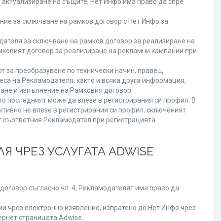
о актуализиране на същите, Нет Инфо има право да спре
ие за сключване на рамков договор с Нет Инфо за
теля за сключване на рамков договор за реализиране на
мковият договор за реализиране на рекламни кампании при
т за преобразуване по технически начин, правещ
еса на Рекламодателя, както и всяка друга информация,
ане и изпълнение на Рамковия договор.
то последният може да влезе в регистрирания си профил. В
ктивно не влезе в регистрирания си профил, сключеният
от съответния Рекламодател при регистрацията
Я ЧРЕЗ УСЛУГАТА ADWISE
договор съгласно чл. 4, Рекламодателят има право да
 чрез електронно изявление, изпратено до Нет Инфо чрез
ернет страницата Adwise.