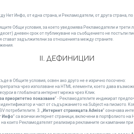
Нет Инфо, от една страна, и Рекламодатели, от друга страна, по
ящите Общи условия, за което уведомява Рекламодатели и трети л
етнадесет) дневен срок от публикуване на съобщението не постъпи 
 стават задължителни за отношенията между страните.
жения.
ІІ. ДЕФИНИЦИИ
де в Общите условия, освен ако друго не е изрично посочено:
 препратка чрез използване на HTML елементи, което дава възмож
есурси в глобалната интернет мрежа чрез Клик.
за приоритетно показване
“ - Рекламодателите индикират предпо
 идентификатор и част от съдържанието на Subject на писмото. К
V потребителите. 3. „
Интернет страницата Adwise
” означава инт
т Инфо
” са всички интернет страници, включени в портфолиото на
 на които Рекламодателят реализира рекламните си кампании при 