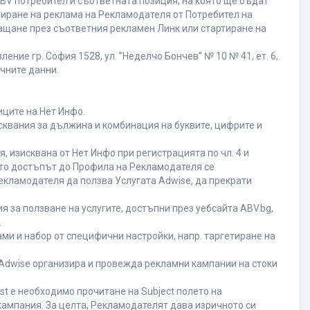
BV потребител и съответната позиция, на която ще бъдат
ивиране на реклама на Рекламодателя от Потребител на
ащане през съответния рекламен Линк или стартиране на
ние гр. София 1528, ул. ”Неделчо Бончев” № 10 № 41, ет. 6,
ичните данни.
иците на Нет Инфо.
исквания за дължина и комбинация на буквите, цифрите и
 изисквана от Нет Инфо при регистрацията по чл. 4 и
ато достъпът до Профила на Рекламодателя се
кламодателя да ползва Услугата Adwise, да прекрати
я за ползване на услугите, достъпни през уебсайта ABV.bg,
.
ми и набор от специфични настройки, напр. таргетиране на
а Adwise организира и провежда рекламни кампании на стоки
st е необходимо прочитане на Subject полето на
кампания. За целта, Рекламодателят дава изричното си