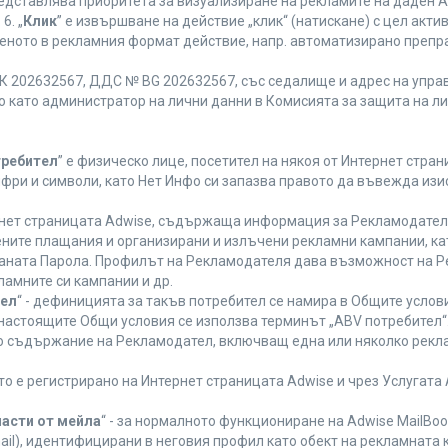
редставлява приоритета за визуализиране на рекламите на даден A
6. „
Клик
” е извършване на действие „клик“ (натискане) с цел акт
еното в рекламния формат действие, напр. автоматизирано препр
 202632567, ДДС № BG 202632567, със седалище и адрес на управле
ано като администратор на лични данни в Комисията за защита на л
требител
” е физическо лице, посетител на някоя от Интернет стран
ифри и символи, като Нет Инфо си запазва правото да въвежда из
ернет страницата Adwise, съдържаща информация за Рекламодателя,
ените плащания и организирани и излъчени рекламни кампании, к
аната Парола. Профилът на Рекламодателя дава възможност на Ре
ламните си кампании и др.
тел
“ - дефиницията за такъв потребител се намира в Общите услови
а настоящите Общи условия се използва терминът „ABV потребител“
то съдържание на Рекламодател, включващ една или няколко рекла
ето е регистрирано на Интернет страницата Adwise и чрез Услугат
части от мейла
“ - за нормалното функциониране на Adwise MailBoo
il), идентифицирани в неговия профил като обект на рекламната 