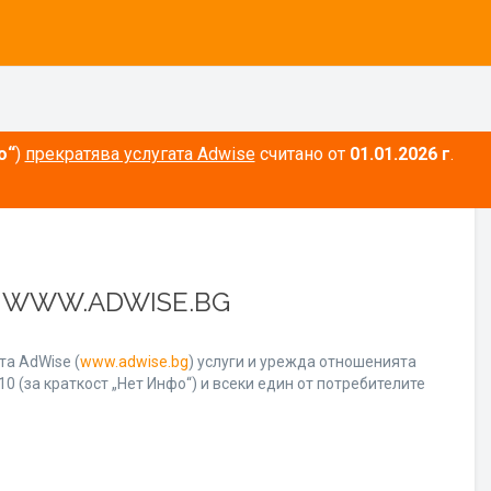
о“
)
прекратява услугата Adwise
считано от
01.01.2026 г
.
А WWW.ADWISE.BG
а AdWise (
www.adwise.bg
) услуги и урежда отношенията
0 (за краткост „Нет Инфо“) и всеки един от потребителите