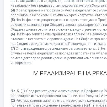
ще ги актуализира в 7 (седем) дневен срок от тяхната про
незабавно и без предизвестие предоставянето на Услугата 
(4)
С регистриране на профила си Рекламодателят се съгла
реализиране на рекламни кампании чрез Услугата и съглас
(5)
Нет Инфо потвърждава успешната регистрация на Профи
рекламни кампании при Общите условия чрез зареждане на
Общите условия се счита за сключен между страните и отн
(6)
Нет Инфо записва електронното изявление на Рекламода
възможно неговото възпроизвеждане. Нет Инфо съхранява в 
необходима за идентифициране на Рекламодателя и възпро
(7)
С потвърждението, респективно съгласието по ал. 5, Не
случай че Рекламодателят не последва изпратената му елек
рамков договор за реализиране на рекламни кампании се с
информация.
IV. РЕАЛИЗИРАНЕ НА РЕ
Чл. 5.
(1)
. След регистриране и активиране на Профила на 
реализира и излъчва рекламни кампании чрез Услугата Adwi
(2)
Рекламодателят заявява отделна рекламна кампания към
попълване и потвърждаване в реално време (online) и чрез