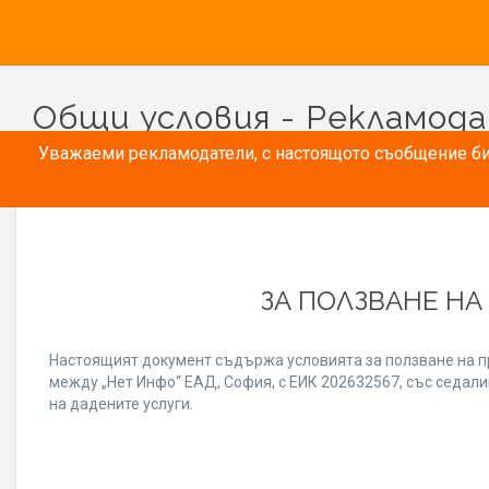
Общи условия - Рекламод
Уважаеми рекламодатели, с настоящото съобщение бих
ЗА ПОЛЗВАНЕ НА
Настоящият документ съдържа условията за ползване на п
между „Нет Инфо“ ЕАД, София, с ЕИК 202632567, със седалищ
на дадените услуги.