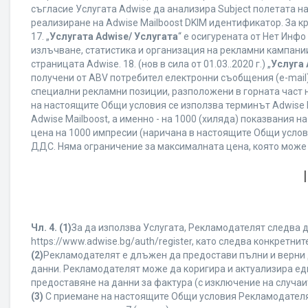
съгласие Услугата Adwise да анализира Subject полетата н
реализиране на Adwise Mailboost DKIM идентификатор. За к
17. „
Услугата Adwise/ Услугата
“ е осигурената от Нет Инф
излъчване, статистика и организация на рекламни кампании
страницата Adwise. 18. (нов в сила от 01.03..2020 г.) „
Услуга 
получени от ABV потребител електронни съобщения (e-mail
специални рекламни позиции, разположени в горната част на
на настоящите Общи условия се използва терминът Adwise Mail
Adwise Mailboost, а именно - на 1000 (хиляда) показвания
цена на 1000 импресии (наричана в настоящите Общи услови
ДДС. Няма ограничение за максималната цена, която може
Чл. 4.
(1)
За да използва Услугата, Рекламодателят следва д
https://www.adwise.bg/auth/register, като следва конкрет
(2)
Рекламодателят е длъжен да предостави пълни и верни д
данни. Рекламодателят може да коригира и актуализира е
предоставяне на данни за фактура (с изключение на случаит
(3)
С приемане на настоящите Общи условия Рекламодателят г