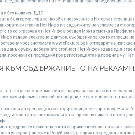
т следва да се заплати на Нет Инфо авансово определения от не
ва и без включен ДДС.
 в български лева по някой от посочените в Интернет страницата
анковата сметка на Нет Инфо и е задължително условие за старти
ето то се отразява от Нет Инфо в раздел Моята сметка в Профила 
 Нет Инфо издава електрона фактура, съобщение за която изпраща 
доставени чрез системата www.eFaktura.bg и отговарят на изисква
а за данък върху добавената стойност. Нет Инфо издава единстве
, посочени от последния при регистрацията на профила му. Нет И
ИЯ КЪМ СЪДЪРЖАНИЕТО НА РЕКЛАМ
а от него рекламна кампания не нарушава права на интелектуална
 рекламни форми, в случай че прецени, че противоречат на закона
ържа или да препраща към съдържание, което противоречи на бъ
 задължава да не рекламира и да не прави по никакъв начин дост
нфо:
живота, здравето и/или телесната неприкосновеност на човек, вк
ени за разпространение в Република България по предвидения за т