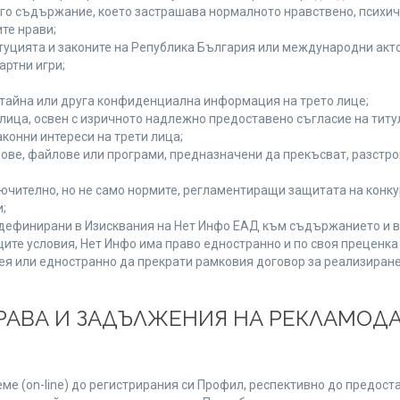
руго съдържание, което застрашава нормалното нравствено, психи
те нрави;
туцията и законите на Република България или международни акто
артни игри;
 тайна или друга конфиденциална информация на трето лице;
и лица, освен с изричното надлежно предоставено съгласие на титу
конни интереси на трети лица;
ове, файлове или програми, предназначени да прекъсват, разстр
;
ючително, но не само нормите, регламентиращи защитата на конкур
;
, дефинирани в Изисквания на Нет Инфо ЕАД към съдържанието и в
ите условия, Нет Инфо има право едностранно и по своя преценк
ея или едностранно да прекрати рамковия договор за реализиране
 ПРАВА И ЗАДЪЛЖЕНИЯ НА РЕКЛАМОД
е (on-line) до регистрирания си Профил, респективно до предоста