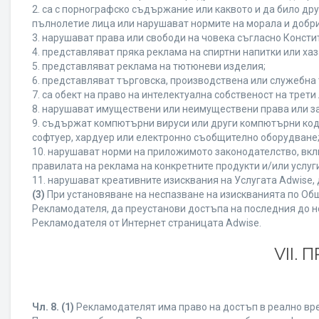
2. са с порнографско съдържание или каквото и да било д
пълнолетие лица или нарушават нормите на морала и добри
3. нарушават права или свободи на човека съгласно Консти
4. представляват пряка реклама на спиртни напитки или хаз
5. представляват реклама на тютюневи изделия;
6. представляват търговска, производствена или служебна
7. са обект на право на интелектуална собственост на трет
8. нарушават имуществени или неимуществени права или за
9. съдържат компютърни вируси или други компютърни код
софтуер, хардуер или електронно съобщително оборудване
10. нарушават норми на приложимото законодателство, вкл
правилата на реклама на конкретните продукти и/или услуги
11. нарушават креативните изисквания на Услугата Adwise
(3)
При установяване на неспазване на изискванията по Общ
Рекламодателя, да преустанови достъпа на последния до н
Рекламодателя от Интернет страницата Adwise.
VII.
Чл. 8.
(1)
Рекламодателят има право на достъп в реално врем