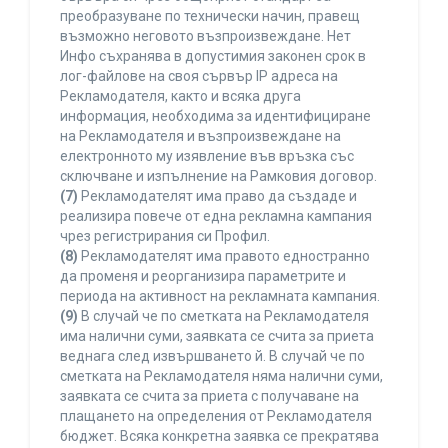
преобразуване по технически начин, правещ
възможно неговото възпроизвеждане. Нет
Инфо съхранява в допустимия законен срок в
лог-файлове на своя сървър IP адреса на
Рекламодателя, както и всяка друга
информация, необходима за идентифициране
на Рекламодателя и възпроизвеждане на
електронното му изявление във връзка със
сключване и изпълнение на Рамковия договор.
(7)
Рекламодателят има право да създаде и
реализира повече от една рекламна кампания
чрез регистрирания си Профил.
(8)
Рекламодателят има правото едностранно
да променя и реорганизира параметрите и
периода на активност на рекламната кампания.
(9)
В случай че по сметката на Рекламодателя
има налични суми, заявката се счита за приета
веднага след извършването й. В случай че по
сметката на Рекламодателя няма налични суми,
заявката се счита за приета с получаване на
плащането на определения от Рекламодателя
бюджет. Всяка конкретна заявка се прекратява