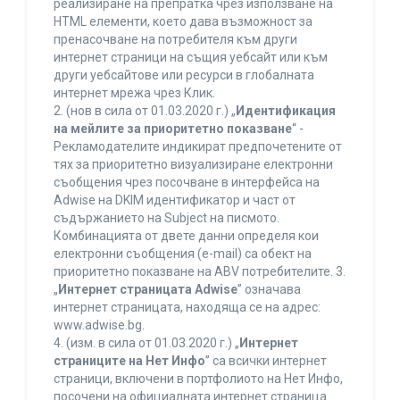
реализиране на препратка чрез използване на
HTML елементи, което дава възможност за
пренасочване на потребителя към други
интернет страници на същия уебсайт или към
други уебсайтове или ресурси в глобалната
интернет мрежа чрез Клик.
2. (нов в сила от 01.03.2020 г.) „
Идентификация
на мейлите за приоритетно показване
“ -
Рекламодателите индикират предпочетените от
тях за приоритетно визуализиране електронни
съобщения чрез посочване в интерфейса на
Adwise на DKIM идентификатор и част от
съдържанието на Subject на писмото.
Комбинацията от двете данни определя кои
електронни съобщения (e-mail) са обект на
приоритетно показване на ABV потребителите. 3.
„
Интернет страницата Adwise
” означава
интернет страницата, находяща се на адрес:
www.adwise.bg.
4. (изм. в сила от 01.03.2020 г.) „
Интернет
страниците на Нет Инфо
” са всички интернет
страници, включени в портфолиото на Нет Инфо,
посочени на официалната интернет страница