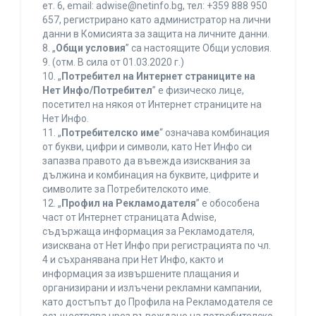
ет. 6, еmail: adwise@netinfo.bg, тел: +359 888 950
657, регистрирано като администратор на лични
данни в Комисията за защита на личните данни.
8. „
Общи условия
” са настоящите Общи условия.
9. (отм. В сила от 01.03.2020 г.)
10. „
Потребител на Интернет страниците на
Нет Инфо/Потребител
” е физическо лице,
посетител на някоя от Интернет страниците на
Нет Инфо.
11. „
Потребителско име
“ означава комбинация
от букви, цифри и символи, като Нет Инфо си
запазва правото да въвежда изисквания за
дължина и комбинация на буквите, цифрите и
символите за Потребителското име.
12. „
Профил на Рекламодателя
” е обособена
част от Интернет страницата Adwise,
съдържаща информация за Рекламодателя,
изисквана от Нет Инфо при регистрацията по чл.
4 и съхранявана при Нет Инфо, както и
информация за извършените плащания и
организирани и излъчени рекламни кампании,
като достъпът до Профила на Рекламодателя се