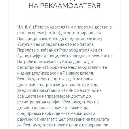
НА РЕКЛАМОДАТЕЛЯ
Чл. 8.
(1)
Рекламодателят има право на достъп в
реално време (on-line) до регистрирания си
Профил, респективно до предоставените му
Услуги чрез определена от него парола.
Паролата е избран от Рекламодателя код от
букви, цифри и знаци, който заедно с посоченото
Потребителско име служи за достъп до
регистрирания Профил на Рекламодателя и за
индивидуализиране на Рекламодателя.
Рекламодателят е длъжен да не прави
достояние на трети лица паролата си и да
уведомява незабавно Нет Инфо в случай на
осъществен неправомерен достъп до
регистрирания профил. Рекламодателят е
длъжен да полага всички грижи и да
предприема необходимите мерки, които
разумно се налагат с цел опазване на паролата
си. Рекламодателят носи пълна отговорност за