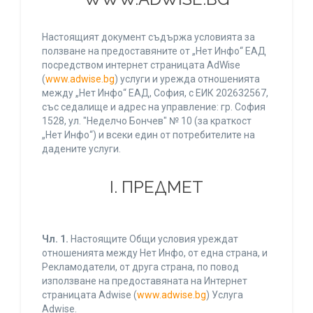
Настоящият документ съдържа условията за
ползване на предоставяните от „Нет Инфо“ ЕАД
посредством интернет страницата AdWise
(
www.adwise.bg
) услуги и урежда отношенията
между „Нет Инфо“ ЕАД, София, с ЕИК 202632567,
със седалище и адрес на управление: гр. София
1528, ул. "Неделчо Бончев" № 10 (за краткост
„Нет Инфо“) и всеки един от потребителите на
дадените услуги.
І. ПРЕДМЕТ
Чл. 1.
Настоящите Общи условия уреждат
отношенията между Нет Инфо, от една страна, и
Рекламодатели, от друга страна, по повод
използване на предоставяната на Интернет
страницата Adwise (
www.adwise.bg
) Услуга
Adwise.