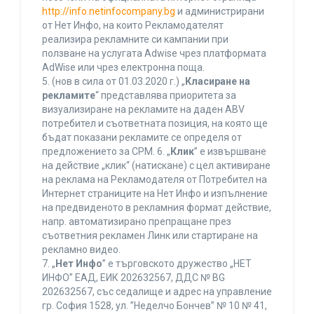
http://info.netinfocompany.bg
и администрирани
от Нет Инфо, на които Рекламодателят
реализира рекламните си кампании при
ползване на услугата Adwise чрез платформата
AdWise или чрез електронна поща.
5. (нов в сила от 01.03.2020 г.) „
Класиране на
рекламите
“ представлява приоритета за
визуализиране на рекламите на даден ABV
потребител и съответната позиция, на която ще
бъдат показани рекламите се определя от
предложението за CPM. 6. „
Клик
” е извършване
на действие „клик“ (натискане) с цел активиране
на реклама на Рекламодателя от Потребител на
Интернет страниците на Нет Инфо и изпълнение
на предвиденото в рекламния формат действие,
напр. автоматизирано препращане през
съответния рекламен Линк или стартиране на
рекламно видео.
7. „
Нет Инфо
” е търговското дружество „НЕТ
ИНФО” ЕАД, ЕИК 202632567, ДДС № BG
202632567, със седалище и адрес на управление
гр. София 1528, ул. ”Неделчо Бончев” № 10 № 41,