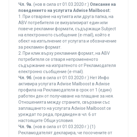
Чл. 9а.
(нов в сила от 01.03.2020 г.)
Описание на
поведението на услугата Adwise Mailboost:
1. При отваряне на кутията или друга папка, на
ABV потребителя се визуализират един или
повече рекламни формати, съдържащи Subject
на електронното съобщение (e-mail), който е
обект на изпълнение от услугата и обозначение
за рекламен формат.
2. При клик върху рекламния формат, на ABV
потребителя се отваря непромененото
съдържание на изпратеното от Рекламодателя
електронно съобщение (e-mail).
Чл. 9б.
(нов в сила от 01.03.2020 г.) Нет Инфо
активира услугата Adwise Mailboost в Adwise
профила на Рекламодателя в срок от 1 (един)
работен ден от получаване на плащане за нея.
Отношенията между страните, свързани със
заплащането на услугата Adwise Mailboost се
уреждат по реда, предвиден в чл. 6 от
настоящите Общи условия.
Чл. 9в.
(нов в сила от 01.03.2020 г.) (1)
Рекламодателят декларира, че посочените от