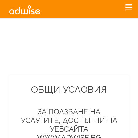
Уважаеми рекламодатели, с настоящото съобщение
бихме искали да Ви уведомим, че „Нет Инфо“ ЕАД (
„Нет
Инфо“
)
прекратява услугата Adwise
считано от
01.01.2026
г
.
За повече информация, натиснете
тук.
ОБЩИ УСЛОВИЯ
ЗА ПОЛЗВАНЕ НА
УСЛУГИТЕ, ДОСТЪПНИ НА
УЕБСАЙТА
WWW.ADWISE.BG