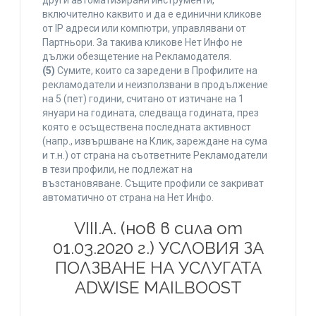
други автоматизирани инструменти,
включително каквито и да е единични кликове
от IP адреси или компютри, управлявани от
Партньори. За такива кликове Нет Инфо не
дължи обезщетение на Рекламодателя.
(5)
Сумите, които са заредени в Профилите на
рекламодатели и неизползвани в продължение
на 5 (пет) години, считано от изтичане на 1
януари на годината, следваща годината, през
която е осъществена последната активност
(напр., извършване на Клик, зареждане на сума
и т.н.) от страна на съответните Рекламодатели
в тези профили, не подлежат на
възстановяване. Същите профили се закриват
автоматично от страна на Нет Инфо.
VIII.A. (нов в сила от
01.03.2020 г.) УСЛОВИЯ ЗА
ПОЛЗВАНЕ НА УСЛУГАТА
ADWISE MAILBOOST