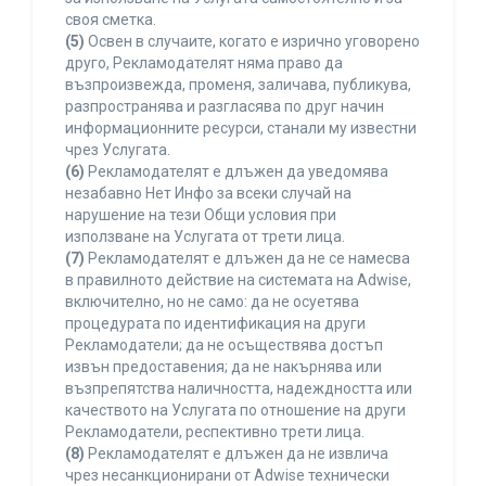
своя сметка.
(5)
Освен в случаите, когато е изрично уговорено
друго, Рекламодателят няма право да
възпроизвежда, променя, заличава, публикува,
разпространява и разгласява по друг начин
информационните ресурси, станали му известни
чрез Услугата.
(6)
Рекламодателят е длъжен да уведомява
незабавно Нет Инфо за всеки случай на
нарушение на тези Общи условия при
използване на Услугата от трети лица.
(7)
Рекламодателят е длъжен да не се намесва
в правилното действие на системата на Adwise,
включително, но не само: да не осуетява
процедурата по идентификация на други
Рекламодатели; да не осъществява достъп
извън предоставения; да не накърнява или
възпрепятства наличността, надеждността или
качеството на Услугата по отношение на други
Рекламодатели, респективно трети лица.
(8)
Рекламодателят е длъжен да не извлича
чрез несанкционирани от Adwise технически