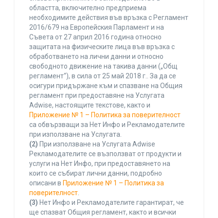
областта, включително предприема
необходимите действия във връзка с Регламент
2016/679 на Европейския Парламент и на
Съвета от 27 април 2016 година относно
защитата на физическите лица във връзка с
обработването на лични данни и относно
свободното движение на такива данни („Общ
регламент“), в сила от 25 май 2018 г.. За да се
осигури придържане към и спазване на Общия
регламент при предоставяне на Услугата
Adwise, настоящите текстове, както и
Приложение № 1 – Политика за поверителност
са обвързващи за Нет Инфо и Рекламодателите
при използване на Услугата.
(2)
При използване на Услугата Adwise
Рекламодателите се възползват от продукти и
услуги на Нет Инфо, при предоставянето на
които се събират лични данни, подробно
описани в
Приложение № 1 – Политика за
поверителност
.
(3)
Нет Инфо и Рекламодателите гарантират, че
ще спазват Общия регламент, както и всички