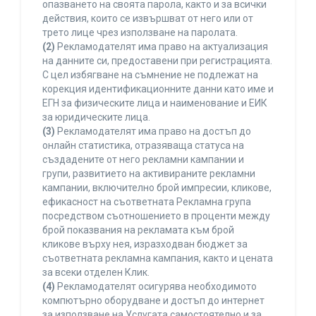
опазването на своята парола, както и за всички
действия, които се извършват от него или от
трето лице чрез използване на паролата.
(2)
Рекламодателят има право на актуализация
на данните си, предоставени при регистрацията.
С цел избягване на съмнение не подлежат на
корекция идентификационните данни като име и
ЕГН за физическите лица и наименование и ЕИК
за юридическите лица.
(3)
Рекламодателят има право на достъп до
онлайн статистика, отразяваща статуса на
създадените от него рекламни кампании и
групи, развитието на активираните рекламни
кампании, включително брой импресии, кликове,
ефикасност на съответната Рекламна група
посредством съотношението в проценти между
брой показвания на рекламата към брой
кликове върху нея, изразходван бюджет за
съответната рекламна кампания, както и цената
за всеки отделен Клик.
(4)
Рекламодателят осигурява необходимото
компютърно оборудване и достъп до интернет
за използване на Услугата самостоятелно и за