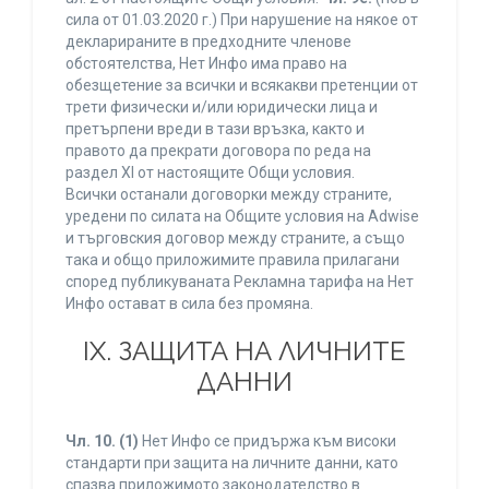
сила от 01.03.2020 г.) При нарушение на някое от
декларираните в предходните членове
обстоятелства, Нет Инфо има право на
обезщетение за всички и всякакви претенции от
трети физически и/или юридически лица и
претърпени вреди в тази връзка, както и
правото да прекрати договора по реда на
раздел XI от настоящите Общи условия.
Всички останали договорки между страните,
уредени по силата на Общите условия на Adwise
и търговския договор между страните, а също
така и общо приложимите правила прилагани
според публикуваната Рекламна тарифа на Нет
Инфо остават в сила без промяна.
IХ. ЗАЩИТА НА ЛИЧНИТЕ
ДАННИ
Чл. 10.
(1)
Нет Инфо се придържа към високи
стандарти при защита на личните данни, като
спазва приложимото законодателство в