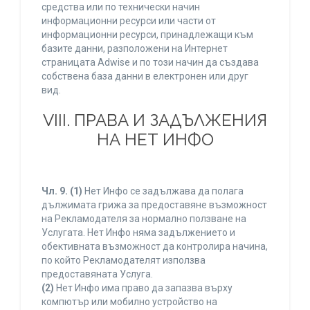
средства или по технически начин
информационни ресурси или части от
информационни ресурси, принадлежащи към
базите данни, разположени на Интернет
страницата Adwise и по този начин да създава
собствена база данни в електронен или друг
вид.
VIII. ПРАВА И ЗАДЪЛЖЕНИЯ
НА НЕТ ИНФО
Чл. 9.
(1)
Нет Инфо се задължава да полага
дължимата грижа за предоставяне възможност
на Рекламодателя за нормално ползване на
Услугата. Нет Инфо няма задължението и
обективната възможност да контролира начина,
по който Рекламодателят използва
предоставяната Услуга.
(2)
Нет Инфо има право да запазва върху
компютър или мобилно устройство на