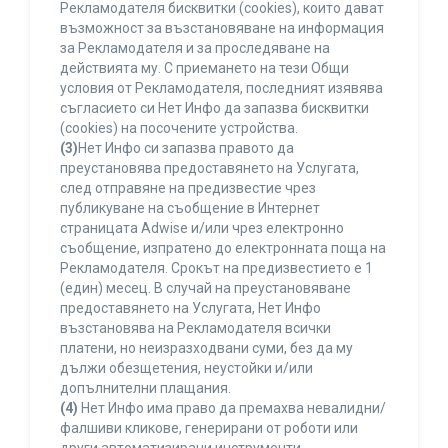
Рекламодателя бисквитки (cookies), които дават
възможност за възстановяване на информация
за Рекламодателя и за проследяване на
действията му. С приемането на тези Общи
условия от Рекламодателя, последният изявява
съгласието си Нет Инфо да запазва бисквитки
(cookies) на посочените устройства.
(3)
Нет Инфо си запазва правото да
преустановява предоставянето на Услугата,
след отправяне на предизвестие чрез
публикуване на съобщение в Интернет
страницата Adwise и/или чрез електронно
съобщение, изпратено до електронната поща на
Рекламодателя. Срокът на предизвестието е 1
(един) месец. В случай на преустановяване
предоставянето на Услугата, Нет Инфо
възстановява на Рекламодателя всички
платени, но неизразходвани суми, без да му
дължи обезщетения, неустойки и/или
допълнителни плащания.
(4)
Нет Инфо има право да премахва невалидни/
фалшиви кликове, генерирани от роботи или