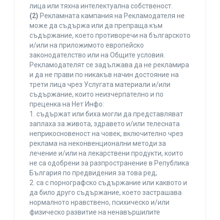
лица или тяхна интелектуална собственост.
(2)
Рекламната кампания на Рекламодателя не
може да съдържа или да препраща към
съдържание, което противоречи на българското
и/или на приложимото европейско
законодателство или на Общите условия.
Рекламодателят се задължава да не рекламира
и да не прави по никакъв начин достояние на
трети лица чрез Услугата материали и/или
съдържание, които неизчерпателно и по
преценка на Нет Инфо:
1. съдържат или биха могли да представляват
заплаха за живота, здравето и/или телесната
неприкосновеност на човек, включително чрез
реклама на неконвенционални методи за
лечение и/или на лекарствени продукти, които
не са одобрени за разпространение в Република
България по предвидения за това ред;
2. са с порнографско съдържание или каквото и
да било друго съдържание, което застрашава
нормалното нравствено, психическо и/или
физическо развитие на ненавършилите