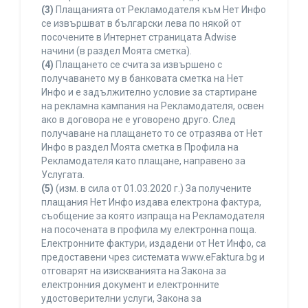
(3)
Плащанията от Рекламодателя към Нет Инфо
се извършват в български лева по някой от
посочените в Интернет страницата Adwise
начини (в раздел Моята сметка).
(4)
Плащането се счита за извършено с
получаването му в банковата сметка на Нет
Инфо и е задължително условие за стартиране
на рекламна кампания на Рекламодателя, освен
ако в договора не е уговорено друго. След
получаване на плащането то се отразява от Нет
Инфо в раздел Моята сметка в Профила на
Рекламодателя като плащане, направено за
Услугата.
(5)
(изм. в сила от 01.03.2020 г.) За получените
плащания Нет Инфо издава електрона фактура,
съобщение за която изпраща на Рекламодателя
на посочената в профила му електронна поща.
Електронните фактури, издадени от Нет Инфо, са
предоставени чрез системата www.eFaktura.bg и
отговарят на изискванията на Закона за
електронния документ и електронните
удостоверителни услуги, Закона за