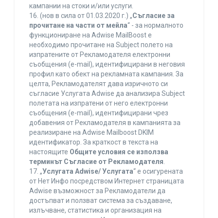
кампании на стоки и/или услуги.
16. (нов в сила от 01.03.2020 г.) „
Съгласие за
прочитане на части от мейла
“ - за нормалното
функциониране на Adwise MailBoost е
необходимо прочитане на Subject полето на
изпратените от Рекламодателя електронни
съобщения (e-mail), идентифицирани в неговия
профил като обект на рекламната кампания. За
целта, Рекламодателят дава изричното си
съгласие Услугата Adwise да анализира Subject
полетата на изпратени от него електронни
съобщения (e-mail), идентифицирани чрез
добавения от Рекламодателя в кампанията за
реализиране на Adwise Mailboost DKIM
идентификатор. За краткост в текста на
настоящите
Общите условия се използва
терминът Съгласие от Рекламодателя
.
17. „
Услугата Adwise/ Услугата
“ е осигурената
от Нет Инфо посредством Интернет страницата
Adwise възможност за Рекламодатели да
достъпват и ползват система за създаване,
излъчване, статистика и организация на