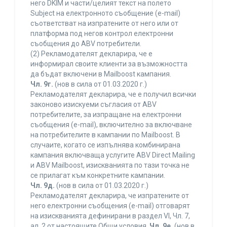
него DKIM и части/целият текст на полето
Subject на електронното съобщение (e-mail)
съответстват на изпратените от него или от
платформа под негов контрол електронни
съобщения до ABV потребители.
(2) Рекламодателят декларира, че е
информирал своите клиенти за възможността
да бъдат включени в Mailboost кампания.
Чл. 9г.
(нов в сила от 01.03.2020 г.)
Рекламодателят декларира, че е получил всички
законово изискуеми съгласия от ABV
потребителите, за изпращане на електронни
съобщения (e-mail), включително за включване
на потребителите в кампании по Mailboost. В
случаите, когато се изпълнява комбинирана
кампания включваща услугите ABV Direct Mailing
и ABV Mailboost, изискванията по тази точка не
се прилагат към конкретните кампании.
Чл. 9д.
(нов в сила от 01.03.2020 г.)
Рекламодателят декларира, че изпратените от
него електронни съобщения (e-mail) отговарят
на изискванията дефинирани в раздел VI, Чл. 7,
ал. 2 от настоящите Общи условия.
Чл. 9е.
(нов в