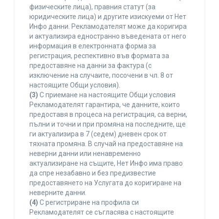
физическите лица), правния статут (за
юридическите лица) и другите изискуеми от Нет
Инфо данни. Рекламодателят може да коригира
и актуализира едностранно въведената от него
информация в електронната форма за
регистрация, респективно във формата за
предоставяне на данни за фактура (с
изключение на случаите, посочени в чл. 8 от
настоящите Общи условия).
(3)
С приемане на настоящите Общи условия
Рекламодателят гарантира, че данните, които
предоставя в процеса на регистрация, са верни,
пълни и точни и при промяна на последните, ще
ги актуализира в 7 (седем) дневен срок от
тяхната промяна. В случай на предоставяне на
неверни данни или ненавременно
актуализиране на същите, Нет Инфо има право
да спре незабавно и без предизвестие
предоставянето на Услугата до коригиране на
неверните данни.
(4)
С регистриране на профила си
Рекламодателят се съгласява с настоящите