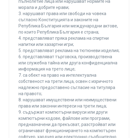
пълнолетие лица или нарушават нормите на
морала и добрите нрави;
3. нарушават права или свободи на човека
съгласно Конституцията и законите на
Република България или международни актове,
по които Република България е страна;
4. представляват пряка реклама на спиртни
напитки или хазартни игри;
5. представляват реклама на тютюневи изделия;
6. представляват търговска, производствена
или служебна тайна или друга конфиденциална
информация на трето лице;
7. са обект на право на интелектуална
собственост на трети лица, освен с изричното
надлежно предоставено съгласие на титуляра
на правото;
8. нарушават имуществени или неимуществени
права или законни интереси на трети лица;
9. съдържат компютърни вируси или други
компютърни кодове, файлове или програми,
предназначени да прекъсват, разстройват или
ограничават функционирането на компютърен
софтуер, хардуер или електронно съобщително