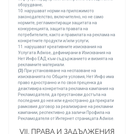
оборудване;
10. нарушават норми на приложимото
законодателство, включително, но не само
нормите, регламентиращи защитата на
конкуренцията, защита правата на
потребителите, както и правилата на реклама на
конкретните продукти и/или услуги;
11. нарушават креативните изисквания на
Услугата Adwise, дефинирани в Изисквания на
Нет Инфо ЕАД към съдържанието и визията на
рекламните материали.
(3)
При установяване на неспазване на
изискванията по Общите условия, Нет Инфо има
право едностранно и по своя преценка да
деактивира конкретната рекламна кампания на
Рекламодателя, да преустанови достъпа на
последния до нея или едностранно да прекрати
рамковия договор за реализиране на рекламни
кампании, респективно да заличи Профила на
Рекламодателя от Интернет страницата Adwise.
VII. ПРАВА И ЗАДЪЛЖЕНИЯ