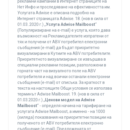
рекламни кампании в Интернет страниците на
Нет Инфо и проследяване на ефективността им.
Услугата Adwise е описана подробно на
Интернет страницата Adwise. 18. (нов в сила от
01.03..2020 г.) „
Услуга Adwise Mailboost
“
(Популяризиране на e-mail) е услуга, която дава
възможност на Рекламодателите изпратени от
тях и получени от ABV потребител електронни
съобщения (e-mail) да бъдат приоритетно
визуализирани в Кутиите на ABV потребителите.
Приоритетното визуализиране се извършва в
специални рекламни позиции, разположени в
горната част на визуалното поле на ABV
потребителя и над всички останали електронни
съобщения (e-mail) от списъка. За краткост в
текста на настоящите Общи условия се използва
терминът Adwise Mailboost. 19. (нов в сила от
01.03.2020 г.) „
Ценови модел на Adwise
Mailboost
“ - определя начина на тарифиране на
услугата Adwise Mailboost, а именно - на 1000
(хиляда) показвания на приоритетни позиции на
полученото от ABV потребителя електронно
съобщение (e-mail). Предложената от