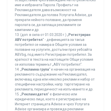
осъществява чрез въвеждане на потребителско
име и избраната Парола. Профилът на
Рекламодателя дава възможност на
Рекламодателя да ползва Услугата Adwise, да
прекрати нейното ползване, да променя
паролата си, да заплаща рекламните си
кампании и др.
13. (доп. в сила от 01.03.2020 г.) „
Регистриран
ABV потребител
“ - дефиницията за такъв
потребител се намира в Общите условия за
ползване на услугите, достъпни през уебсайта
ABV.bg, под името Регистриран потребител. За
краткост в текста на настоящите Общи условия
се използва терминът „ABV потребител“.
14. „
Рекламна група
“ е начин на организация на
рекламното съдържание на Рекламодател,
включващ една или няколко реклами и набор от
специфични настройки, напр. таргетиране на
рекламата, периодичност на излъчването и др.
15. „
Рекламодател
” е физическо или
юридическо лице, което е регистрирано на
Интернет страницата Adwise и чрез Услугата
Adwise организира и провежда рекламни