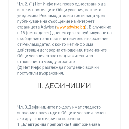
Чл. 2.
(1)
Нет Инфо има право едностранно да
изменя настоящите Общи условия, за което
уведомява Рекламодатели и трети лица чрез
публикуване на съобщение на Интернет
страницата Adwise (
www.adwise.bg
) . В случай че
в 15 (петнадесет) дневен срок от публикуване на
съобщението не постъпи писмено възражение
от Рекламодател, с който Нет Инфо има
действащи договорни отношения, изменените
Общи условия стават задължителни за
отношенията между страните.
(2)
Нет Инфо разглежда поотделно всички
постъпили възражения.
ІІ. ДЕФИНИЦИИ
Чл. 3.
Дефинициите по-долу имат следното
значение навсякъде в Общите условия, освен
ако друго не е изрично посочено:
1. „
Електронна препратка/Линк
” означава