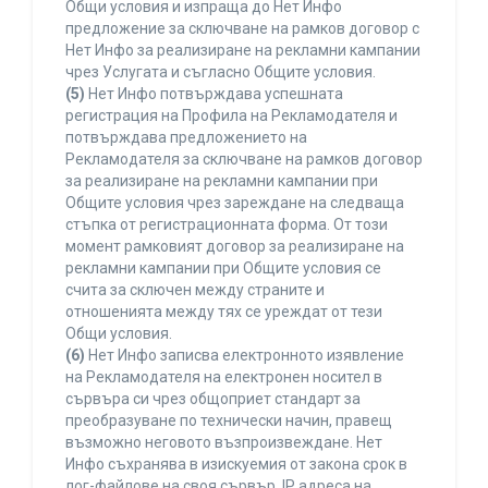
Общи условия и изпраща до Нет Инфо
предложение за сключване на рамков договор с
Нет Инфо за реализиране на рекламни кампании
чрез Услугата и съгласно Общите условия.
(5)
Нет Инфо потвърждава успешната
регистрация на Профила на Рекламодателя и
потвърждава предложението на
Рекламодателя за сключване на рамков договор
за реализиране на рекламни кампании при
Общите условия чрез зареждане на следваща
стъпка от регистрационната форма. От този
момент рамковият договор за реализиране на
рекламни кампании при Общите условия се
счита за сключен между страните и
отношенията между тях се уреждат от тези
Общи условия.
(6)
Нет Инфо записва електронното изявление
на Рекламодателя на електронен носител в
сървъра си чрез общоприет стандарт за
преобразуване по технически начин, правещ
възможно неговото възпроизвеждане. Нет
Инфо съхранява в изискуемия от закона срок в
лог-файлове на своя сървър, IP адреса на