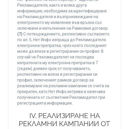
Рекламодателя, както и всяка друга
информация, необходима за идентифициране
на Рекламодателя и възпроизвеждане на
електронното му изявление във връзка със
сключване и изпълнение на Рамковия договор.
(7)
С потвърждението, респективно съгласието
по ал. 5, Нет Инфо изпраща до Рекламодателя
електронна препратка, чрез която последният
може да влезе в регистрирания си профил. В
случай че Рекламодателят не последва
изпратената му електронна препратка в 7
(седем) дневен срок от получаването,
респективно не влезе в регистрирания си
профил, сключеният рамков договор за
реализиране на рекламни кампании се счита за
прекратен, като Нет Инфо изтрива и заличава
получената от съответния Рекламодател при
регистрацията информация.
IV. РЕАЛИЗИРАНЕ НА
РЕКЛАМНИ КАМПАНИИ ОТ