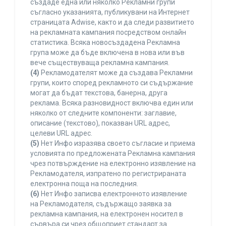
създаде една или няколко Рекламни групи
съгласно указанията, публикувани на Интернет
страницата Adwise, както и да следи развитието
на рекламната кампания посредством онлайн
статистика. Всяка новосъздадена Рекламна
група може да бъде включена в нова или във
вече съществуваща рекламна кампания.
(4)
Рекламодателят може да създава Рекламни
групи, които според рекламното си съдържание
могат да бъдат текстова, банерна, друга
реклама. Всяка разновидност включва един или
няколко от следните компоненти: заглавие,
описание (текстово), показван URL адрес,
целеви URL адрес.
(5)
Нет Инфо изразява своето съгласие и приема
условията по предложената Рекламна кампания
чрез потвърждение на електронно изявление на
Рекламодателя, изпратено по регистрираната
електронна поща на последния.
(6)
Нет Инфо записва електронното изявление
на Рекламодателя, съдържащо заявка за
рекламна кампания, на електронен носител в
сървъра си чрез общоприет стандарт за