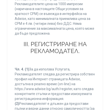
Рекламодателите цена на 1000 импресии
(наричана в настоящите Общи условия за
краткост CPM) се въвежда в интерфейса на
Adwise, като минималната приемлива цена за
CPM е 4 лв. (четири лева) без ДДС. Няма
ограничение за максималната цена, която може
да бъде предложена.
ІІІ. РЕГИСТРИРАНЕ НА
РЕКЛАМОДАТЕЛ.
Чл. 4.
(1)
За да използва Услугата,
Рекламодателят следва да регистрира собствен
профил на Интернет страницата Adwise,
достъпна в реално време (on-line) на
https://www.adwise.bg/auth/register, като следва
конкретните стъпки и предостави изискуемата
регистрационна информация.
(2)
Рекламодателят е длъжен да предостави
пълни и верни данни относно самоличността (за