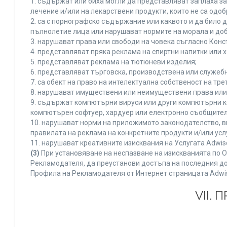
1. съдържат или биха могли да представляват заплаха з
лечение и/или на лекарствени продукти, които не са одо
2. са с порнографско съдържание или каквото и да било
пълнолетие лица или нарушават нормите на морала и доб
3. нарушават права или свободи на човека съгласно Конс
4. представляват пряка реклама на спиртни напитки или х
5. представляват реклама на тютюневи изделия;
6. представляват търговска, производствена или служеб
7. са обект на право на интелектуална собственост на тр
8. нарушават имуществени или неимуществени права или 
9. съдържат компютърни вируси или други компютърни к
компютърен софтуер, хардуер или електронно съобщител
10. нарушават норми на приложимото законодателство, в
правилата на реклама на конкретните продукти и/или усл
11. нарушават креативните изисквания на Услугата Adwi
(3)
При установяване на неспазване на изискванията по О
Рекламодателя, да преустанови достъпа на последния до
Профила на Рекламодателя от Интернет страницата Adwi
VII.