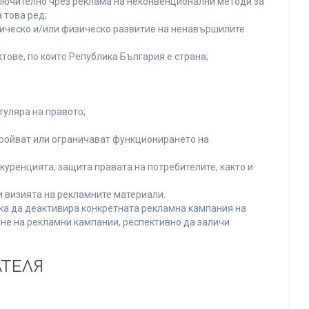
включително чрез реклама на неконвенционални методи за
 това ред;
хическо и/или физическо развитие на ненавършилите
тове, по които Република България е страна;
туляра на правото;
тройват или ограничават функционирането на
уренцията, защита правата на потребителите, както и
и визията на рекламните материали.
нка да деактивира конкретната рекламна кампания на
не на рекламни кампании, респективно да заличи
АТЕЛЯ