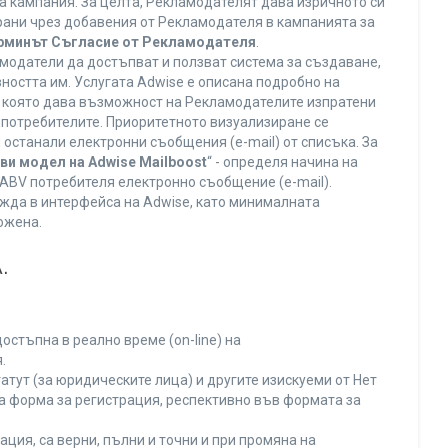
а кампания. За целта, Рекламодателят дава изричното си
ирани чрез добавения от Рекламодателя в кампанията за
ерминът Съгласие от Рекламодателя
.
модатели да достъпват и ползват система за създаване,
ността им. Услугата Adwise е описана подробно на
га, която дава възможност на Рекламодателите изпратени
V потребителите. Приоритетното визуализиране се
останали електронни съобщения (e-mail) от списъка. За
ви модел на Adwise Mailboost
“ - определя начина на
т ABV потребителя електронно съобщение (e-mail).
жда в интерфейса на Adwise, като минималната
ожена.
.
остъпна в реално време (on-line) на
.
тут (за юридическите лица) и другите изискуеми от Нет
а форма за регистрация, респективно във формата за
ция, са верни, пълни и точни и при промяна на