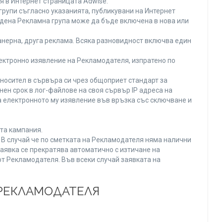
я в Интернет страницата Adwise.
рупи съгласно указанията, публикувани на Интернет
адена Рекламна група може да бъде включена в нова или
нерна, друга реклама. Всяка разновидност включва един
ектронно изявление на Рекламодателя, изпратено по
носител в сървъра си чрез общоприет стандарт за
н срок в лог-файлове на своя сървър IP адреса на
 електронното му изявление във връзка със сключване и
та кампания.
. В случай че по сметката на Рекламодателя няма налични
заявка се прекратява автоматично с изтичане на
от Рекламодателя. Във всеки случай заявката на
 РЕКЛАМОДАТЕЛЯ