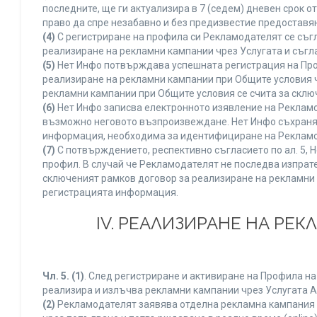
последните, ще ги актуализира в 7 (седем) дневен срок 
право да спре незабавно и без предизвестие предоставян
(4)
С регистриране на профила си Рекламодателят се съг
реализиране на рекламни кампании чрез Услугата и съгл
(5)
Нет Инфо потвърждава успешната регистрация на Про
реализиране на рекламни кампании при Общите условия 
рекламни кампании при Общите условия се счита за склю
(6)
Нет Инфо записва електронното изявление на Рекламо
възможно неговото възпроизвеждане. Нет Инфо съхранява 
информация, необходима за идентифициране на Рекламод
(7)
С потвърждението, респективно съгласието по ал. 5, 
профил. В случай че Рекламодателят не последва изпрате
сключеният рамков договор за реализиране на рекламни 
регистрацията информация.
IV. РЕАЛИЗИРАНЕ НА РЕ
Чл. 5.
(1)
. След регистриране и активиране на Профила н
реализира и излъчва рекламни кампании чрез Услугата A
(2)
Рекламодателят заявява отделна рекламна кампания к