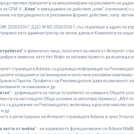
 представлява приоритета за визуализиране на рекламите на даден
за CPM. 6. „
Клик
” е извършване на действие „клик“ (натискане) 
лнение на предвиденото в рекламния формат действие, напр. авт
ЕИК 202632567, ДДС № BG 202632567, със седалище и адрес на упра
регистрирано като администратор на лични данни в Комисията за защи
Потребител
” е физическо лице, посетител на някоя от Интернет стр
, цифри и символи, като Нет Инфо си запазва правото да въвежда 
нтернет страницата Adwise, съдържаща информация за Рекламодател
ршените плащания и организирани и излъчени рекламни кампании,
браната Парола. Профилът на Рекламодателя дава възможност на 
екламните си кампании и др.
бител
“ - дефиницията за такъв потребител се намира в Общите усло
в текста на настоящите Общи условия се използва терминът „ABV по
ното съдържание на Рекламодател, включващ една или няколко рек
и др.
което е регистрирано на Интернет страницата Adwise и чрез Услуг
а части от мейла
“ - за нормалното функциониране на Adwise MailB