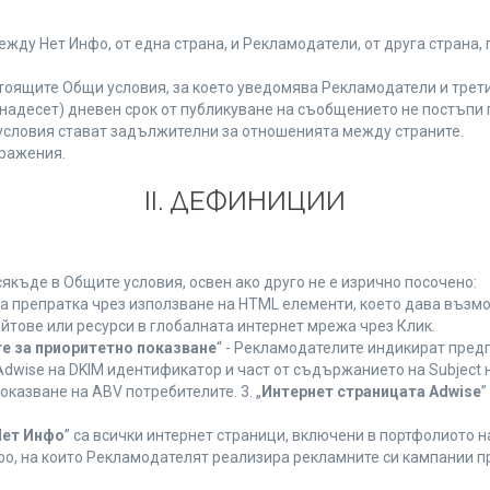
у Нет Инфо, от една страна, и Рекламодатели, от друга страна, 
тоящите Общи условия, за което уведомява Рекламодатели и трети
(петнадесет) дневен срок от публикуване на съобщението не постъп
словия стават задължителни за отношенията между страните.
ражения.
ІІ. ДЕФИНИЦИИ
къде в Общите условия, освен ако друго не е изрично посочено:
на препратка чрез използване на HTML елементи, което дава възм
йтове или ресурси в глобалната интернет мрежа чрез Клик.
е за приоритетно показване
“ - Рекламодателите индикират пред
dwise на DKIM идентификатор и част от съдържанието на Subject 
оказване на ABV потребителите. 3. „
Интернет страницата Adwise
”
Нет Инфо
” са всички интернет страници, включени в портфолиото 
о, на които Рекламодателят реализира рекламните си кампании п