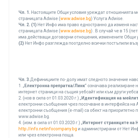
Чл. 1.
Настоящите Общи условия уреждат отношенията межд
страницата Adwise (
www.adwise.bg
) Услуга Adwise.
Чл. 2.
(1)
Нет Инфо има право едностранно да изменя нас
страницата Adwise (
www.adwise.bg
) . В случай че в 15 
има действащи договорни отношения, изменените Общи у
(2)
Нет Инфо разглежда поотделно всички постъпили въз
Чл. 3.
Дефинициите по-долу имат следното значение нався
1. „
Електронна препратка/Линк
” означава реализиране 
интернет страници на същия уебсайт или към други уебса
2. (нов в сила от 01.03.2020 г.) „
Идентификация на мейлит
електронни съобщения чрез посочване в интерфейса на A
електронни съобщения (e-mail) са обект на приоритетно п
www.adwise.bg.
4. (изм. в сила от 01.03.2020 г.) „
Интернет страниците на 
http://info.netinfocompany.bg
и администрирани от Нет Инф
или чрез електронна поща.