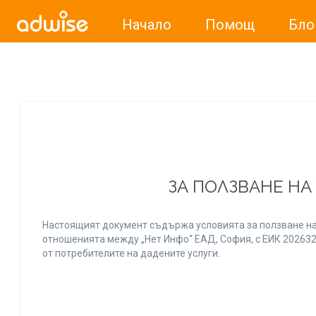
Начало
Помощ
Бло
Уважаеми рекламодатели, с настоящото съобщение бих
ЗА ПОЛЗВАНЕ НА
Настоящият документ съдържа условията за ползване на
отношенията между „Нет Инфо“ ЕАД, София, с ЕИК 20263256
от потребителите на дадените услуги.