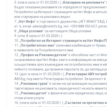
5. (нов в сила от 01.03.2020 г.) „
Класиране на рекламите
“
бъдат показани рекламите се определя от предложението 
Потребител на Интернет страниците на Нет Инфо и изпъ
или стартиране на рекламно видео.
7. „
Нет Инфо
” е търговското дружество „НЕТ ИНФО” ЕАД, 
ет. 6, еmail: adwise@netinfo.bg, тел: +359 888 950 657, 
8. „
Общи условия
” са настоящите Общи условия.
9. (отм. В сила от 01.03.2020 г.)
10. „
Потребител на Интернет страниците на Нет Инфо/
11. „
Потребителско име
“ означава комбинация от букви
и символите за Потребителското име.
12. „
Профил на Рекламодателя
” е обособена част от И
съхранявана при Нет Инфо, както и информация за извъ
осъществява чрез въвеждане на потребителско име и из
нейното ползване, да променя паролата си, да заплаща р
13. (доп. в сила от 01.03.2020 г.) „
Регистриран ABV потре
ABV.bg, под името Регистриран потребител. За краткост 
14. „
Рекламна група
“ е начин на организация на реклам
таргетиране на рекламата, периодичност на излъчването 
15. „
Рекламодател
” е физическо или юридическо лице, 
стоки и/или услуги.
16. (нов в сила от 01.03.2020 г.) „
Съгласие за прочитане н