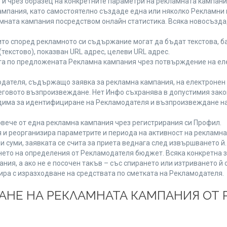
 и чрез образец на конкретните параметри на рекламната кампани
мпания, като самостоятелно създаде една или няколко Рекламни г
ламната кампания посредством онлайн статистика. Всяка новосъзд
то според рекламното си съдържание могат да бъдат текстова, ба
(текстово), показван URL адрес, целеви URL адрес.
та по предложената Рекламна кампания чрез потвърждение на ел
дателя, съдържащо заявка за рекламна кампания, на електронен 
говото възпроизвеждане. Нет Инфо съхранява в допустимия законе
одима за идентифициране на Рекламодателя и възпроизвеждане на
вече от една рекламна кампания чрез регистрирания си Профил.
и реорганизира параметрите и периода на активност на рекламна
и суми, заявката се счита за приета веднага след извършването й
ането на определения от Рекламодателя бюджет. Всяка конкретна 
ия, а ако не е посочен такъв – със спирането или изтриването й 
ира с изразходване на средствата по сметката на Рекламодателя.
ЩАНЕ НА РЕКЛАМНАТА КАМПАНИЯ ОТ