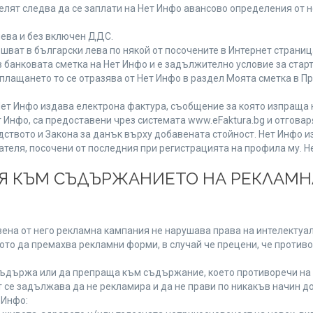
лят следва да се заплати на Нет Инфо авансово определения от 
лева и без включен ДДС.
ат в български лева по някой от посочените в Интернет страница
 банковата сметка на Нет Инфо и е задължително условие за стар
а плащането то се отразява от Нет Инфо в раздел Моята сметка в 
ия Нет Инфо издава електрона фактура, съобщение за която изпращ
 Инфо, са предоставени чрез системата www.eFaktura.bg и отговар
дството и Закона за данък върху добавената стойност. Нет Инфо 
ля, посочени от последния при регистрацията на профила му. Нет
ИЯ КЪМ СЪДЪРЖАНИЕТО НА РЕКЛАМ
ена от него рекламна кампания не нарушава права на интелектуалн
то да премахва рекламни форми, в случай че прецени, че противо
ъдържа или да препраща към съдържание, което противоречи на 
 се задължава да не рекламира и да не прави по никакъв начин до
 Инфо: