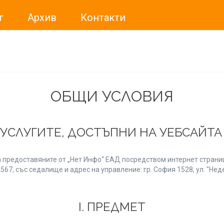
г
Архив
Контакти
ме искали да Ви уведомим, че „Нет Инфо“ ЕАД (
„Нет Инф
За повече информация, натиснете
тук.
ОБЩИ УСЛОВИЯ
 УСЛУГИТЕ, ДОСТЪПНИ НА УЕБСАЙТ
 предоставяните от „Нет Инфо“ ЕАД посредством интернет страниц
7, със седалище и адрес на управление: гр. София 1528, ул. "Неде
І. ПРЕДМЕТ