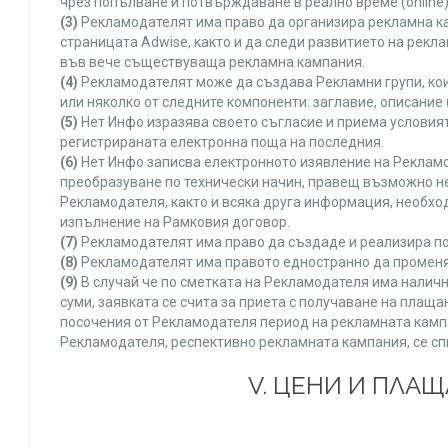
чрез попълване и потвърждаване в реално време (online)
(3)
Рекламодателят има право да организира рекламна ка
страницата Adwise, както и да следи развитието на рек
във вече съществуваща рекламна кампания.
(4)
Рекламодателят може да създава Рекламни групи, кои
или няколко от следните компоненти: заглавие, описание 
(5)
Нет Инфо изразява своето съгласие и приема условия
регистрираната електронна поща на последния.
(6)
Нет Инфо записва електронното изявление на Рекламо
преобразуване по технически начин, правещ възможно не
Рекламодателя, както и всяка друга информация, необх
изпълнение на Рамковия договор.
(7)
Рекламодателят има право да създаде и реализира по
(8)
Рекламодателят има правото едностранно да променя 
(9)
В случай че по сметката на Рекламодателя има наличн
суми, заявката се счита за приета с получаване на плащ
посочения от Рекламодателя период на рекламната кампан
Рекламодателя, респективно рекламната кампания, се сп
V. ЦЕНИ И ПЛА