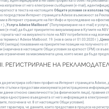
mail), идентифицирани в неговия профил като обект на рекламнат
 на изпратени от него електронни съобщения (e-mail), идентифиц
 краткост в текста на настоящите
Общите условия се използва т
нфо посредством Интернет страницата Adwise възможност за Рекла
ии в Интернет страниците на Нет Инфо и проследяване на ефектив
г.) „
Услуга Adwise Mailboost
“ (Популяризиране на e-mail) е услу
ия (e-mail) да бъдат приоритетно визуализирани в Кутиите на AB
орната част на визуалното поле на ABV потребителя и над всички 
терминът Adwise Mailboost. 19. (нов в сила от 01.03.2020 г.) „
Цено
1000 (хиляда) показвания на приоритетни позиции на полученото о
 (наричана в настоящите Общи условия за краткост CPM) се въве
Няма ограничение за максималната цена, която може да бъде предл
ІІІ. РЕГИСТРИРАНЕ НА РЕКЛАМОДАТЕЛ
 да регистрира собствен профил на Интернет страницата Adwise, д
етните стъпки и предостави изискуемата регистрационна информация
 данни относно самоличността (за физическите лица), правния ста
изира едностранно въведената от него информация в електроннат
ите, посочени в чл. 8 от настоящите Общи условия).
т гарантира, че данните, които предоставя в процеса на регистра