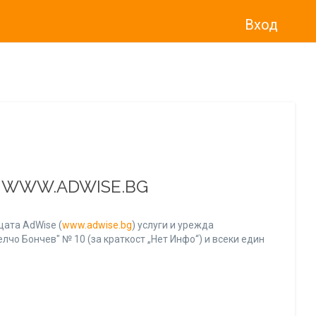
Вход
о“
)
прекратява услугата Adwise
считано от
01.01.2026 г
.
А WWW.ADWISE.BG
ата AdWise (
www.adwise.bg
) услуги и урежда
лчо Бончев" № 10 (за краткост „Нет Инфо“) и всеки един