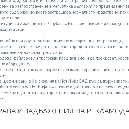
а живота, здравето и/или телесната неприкосновеност на човек, 
брени за разпространение в Република България по предвидения за
 друго съдържание, което застрашава нормалното нравствено, пси
рите нрави;
титуцията и законите на Република България или международни ак
азартни игри;
на тайна или друга конфиденциална информация на трето лице;
ети лица, освен с изричното надлежно предоставено съгласие на ти
законни интереси на трети лица;
одове, файлове или програми, предназначени да прекъсват, разс
но оборудване;
ключително, но не само нормите, регламентиращи защитата на конк
уги;
se, дефинирани в Изисквания на Нет Инфо ЕАД към съдържанието 
бщите условия, Нет Инфо има право едностранно и по своя преце
 нея или едностранно да прекрати рамковия договор за реализира
se.
 ПРАВА И ЗАДЪЛЖЕНИЯ НА РЕКЛАМОД