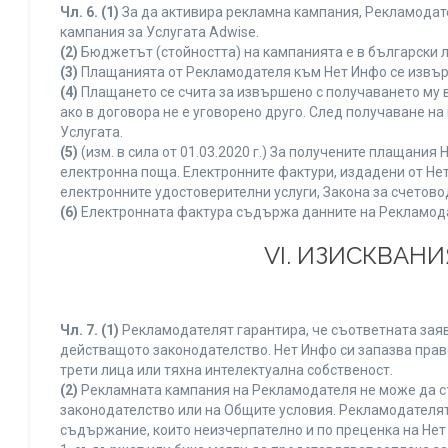
Чл. 6.
(1)
За да активира рекламна кампания, Рекламодате
кампания за Услугата Adwise.
(2)
Бюджетът (стойността) на кампанията е в български 
(3)
Плащанията от Рекламодателя към Нет Инфо се извършв
(4)
Плащането се счита за извършено с получаването му в
ако в договора не е уговорено друго. След получаване н
Услугата.
(5)
(изм. в сила от 01.03.2020 г.) За получените плащан
електронна поща. Електронните фактури, издадени от Нет
електронните удостоверителни услуги, Закона за счетово
(6)
Електронната фактура съдържа данните на Рекламодате
VI. ИЗИСКВАН
Чл. 7.
(1)
Рекламодателят гарантира, че съответната заяв
действащото законодателство. Нет Инфо си запазва право
трети лица или тяхна интелектуална собственост.
(2)
Рекламната кампания на Рекламодателя не може да с
законодателство или на Общите условия. Рекламодателят
съдържание, които неизчерпателно и по преценка на Нет