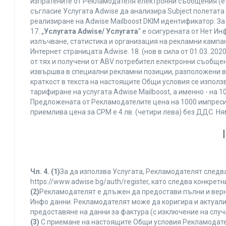
изпратените от Рекламодателя електронни съобщения (e-
съгласие Услугата Adwise да анализира Subject полетата
реализиране на Adwise Mailboost DKIM идентификатор. За
17. „
Услугата Adwise/ Услугата
“ е осигурената от Нет И
излъчване, статистика и организация на рекламни кампан
Интернет страницата Adwise. 18. (нов в сила от 01.03..2020 
от тях и получени от ABV потребител електронни съобщен
извършва в специални рекламни позиции, разположени в г
краткост в текста на настоящите Общи условия се използва 
тарифиране на услугата Adwise Mailboost, а именно - на 
Предложената от Рекламодателите цена на 1000 импресии
приемлива цена за CPM е 4 лв. (четири лева) без ДДС. 
Чл. 4.
(1)
За да използва Услугата, Рекламодателят следва
https://www.adwise.bg/auth/register, като следва конкр
(2)
Рекламодателят е длъжен да предостави пълни и верни
Инфо данни. Рекламодателят може да коригира и актуал
предоставяне на данни за фактура (с изключение на случа
(3)
С приемане на настоящите Общи условия Рекламодателя