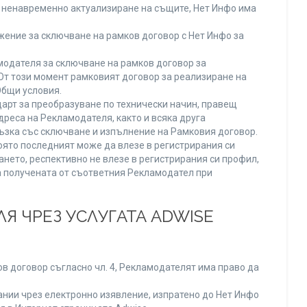
ли ненавременно актуализиране на същите, Нет Инфо има
ение за сключване на рамков договор с Нет Инфо за
одателя за сключване на рамков договор за
От този момент рамковият договор за реализиране на
Общи условия.
арт за преобразуване по технически начин, правещ
реса на Рекламодателя, както и всяка друга
зка със сключване и изпълнение на Рамковия договор.
оято последният може да влезе в регистрирания си
ането, респективно не влезе в регистрирания си профил,
ва получената от съответния Рекламодател при
Я ЧРЕЗ УСЛУГАТА ADWISE
в договор съгласно чл. 4, Рекламодателят има право да
нии чрез електронно изявление, изпратено до Нет Инфо