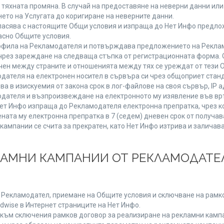
от тяхната промяна. В случай на предоставяне на неверни данни и
ето на Услугата до коригиране на неверните данни.
ласява с настоящите Общи условия и изпраща до Нет Инфо предлож
асно Общите условия.
фила на Рекламодателя и потвърждава предложението на Реклам
чрез зареждане на следваща стъпка от регистрационната форма. 
чен между страните и отношенията между тях се уреждат от тези 
дателя на електронен носител в сървъра си чрез общоприет станд
в изискуемия от закона срок в лог-файлове на своя сървър, IP ад
ателя и възпроизвеждане на електронното му изявление във връ
Нет Инфо изпраща до Рекламодателя електронна препратка, чрез к
ната му електронна препратка в 7 (седем) дневен срок от получав
кампании се счита за прекратен, като Нет Инфо изтрива и залича
КЛАМНИ КАМПАНИИ ОТ РЕКЛАМОДАТЕЛ
а Рекламодател, приемане на Общите условия и сключване на рамко
dwise в Интернет страниците на Нет Инфо.
ъм сключения рамков договор за реализиране на рекламни кампа