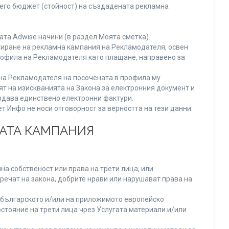
него бюджет (стойност) на създадената рекламна
та Adwise начини (в раздел Моята сметка).
тиране на рекламна кампания на Рекламодателя, освен
Профила на Рекламодателя като плащане, направено за
а на Рекламодателя на посочената в профила му
ят на изискванията на Закона за електронния документ и
издава единствено електронни фактури.
 Инфо не носи отговорност за верността на тези данни.
НАТА КАМПАНИЯ
а собственост или права на трети лица, или
речат на закона, добрите нрави или нарушават права на
българското и/или на приложимото европейско
стояние на трети лица чрез Услугата материали и/или