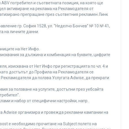
 ABV потребител и съответната позиция, на която ще
с цел активиране на реклама на Рекламодателя от
оматизирано препращане през съответния рекламен Линк
вление гр. София 1528, ул. ”Неделчо Бончев” № 10 № 41,
та на личните данни.
аниците на Нет Инфо.
изисквания за дължина и комбинация на буквите, цифрите
я, изисквана от Нет Инфо при регистрацията по чл. 4 и
 като достъпът до Профила на Рекламодателя се
Рекламодателя да ползва Услугата Adwise, да прекрати
вия за ползване на услугите, достъпни през уебсайта
требител“.
лами и набор от специфични настройки, напр.
ата Adwise организира и провежда рекламни кампании на
oost е необходимо прочитане на Subject полето на