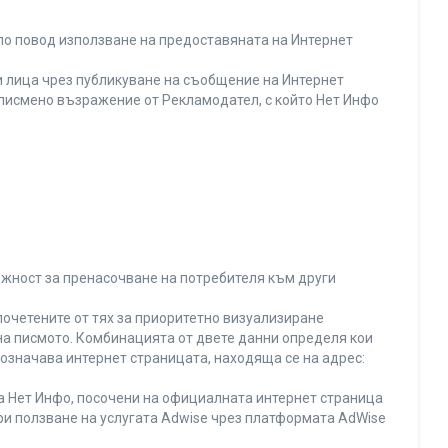
по повод използване на предоставяната на Интернет
 лица чрез публикуване на съобщение на Интернет
и писмено възражение от Рекламодател, с който Нет Инфо
ожност за пренасочване на потребителя към други
почетените от тях за приоритетно визуализиране
на писмото. Комбинацията от двете данни определя кои
 означава интернет страницата, находяща се на адрес:
на Нет Инфо, посочени на официалната интернет страница
ри ползване на услугата Adwise чрез платформата AdWise