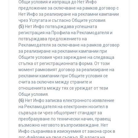
Общи условия и изпраща до Нет Инфо
предложение за сключване на рамков договор с
Нет Инфо за реализиране на рекламни кампании
чрез Услугата и съгласно Общите условия.
(5)
Нет Инфо потвърждава успешната
регистрация на Профила на Рекламодателя и
потвърждава предложението на
Рекламодателя за сключване на рамков договор
за реализиране на рекламни кампании при
Общите условия чрез зареждане на следваща
стъпка от регистрационната форма. От този
момент рамковият договор за реализиране на
рекламни кампании при Общите условия се
счита за сключен между страните и
отношенията между тях се уреждат от тези
Общи условия.
(6)
Нет Инфо записва електронното изявление
на Рекламодателя на електронен носител в
сървъра си чрез общоприет стандарт за
преобразуване по технически начин, правещ
възможно неговото възпроизвеждане. Нет
Инфо съхранява в изискуемия от закона срок в
лог-файлове на своя сървър, IP адреса на