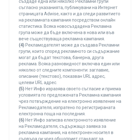
създаде една или няколко Рекламни групи
съгласно указанията, публикувани на Интернет
страницата Adwise, както и да следи развитието
на рекламната кампания посредством онлайн
статистика. Всяка новосъздадена Рекламна
група може да бъде включена в нова или във
вече съществуваща рекламна кампания.
(4)
Рекламодателят може да създава Рекламни
групи, които според рекламното си съдържание
могат да бъдат текстова, банерна, друга
реклама. Всяка разновидност включва един или
няколко от следните компоненти: заглавие,
описание (текстово), показван URL адрес,
целеви URL адрес.
(5)
Нет Инфо изразява своето съгласие и приема
условията по предложената Рекламна кампания
чрез потвърждение на електронно изявление на
Рекламодателя, изпратено по регистрираната
електронна поща на последния.
(6)
Нет Инфо записва електронното изявление
на Рекламодателя, съдържащо заявка за
рекламна кампания, на електронен носител в
сървъра си чрез общоприет стандарт за