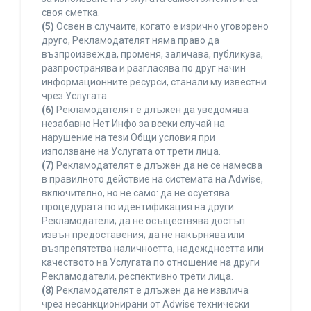
своя сметка.
(5)
Освен в случаите, когато е изрично уговорено
друго, Рекламодателят няма право да
възпроизвежда, променя, заличава, публикува,
разпространява и разгласява по друг начин
информационните ресурси, станали му известни
чрез Услугата.
(6)
Рекламодателят е длъжен да уведомява
незабавно Нет Инфо за всеки случай на
нарушение на тези Общи условия при
използване на Услугата от трети лица.
(7)
Рекламодателят е длъжен да не се намесва
в правилното действие на системата на Adwise,
включително, но не само: да не осуетява
процедурата по идентификация на други
Рекламодатели; да не осъществява достъп
извън предоставения; да не накърнява или
възпрепятства наличността, надеждността или
качеството на Услугата по отношение на други
Рекламодатели, респективно трети лица.
(8)
Рекламодателят е длъжен да не извлича
чрез несанкционирани от Adwise технически