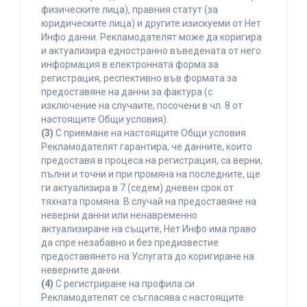
физическите лица), правния статут (за
юридическите лица) и другите изискуеми от Нет
Инфо данни. Рекламодателят може да коригира
и актуализира едностранно въведената от него
информация в електронната форма за
регистрация, респективно във формата за
предоставяне на данни за фактура (с
изключение на случаите, посочени в чл. 8 от
настоящите Общи условия).
(3)
С приемане на настоящите Общи условия
Рекламодателят гарантира, че данните, които
предоставя в процеса на регистрация, са верни,
пълни и точни и при промяна на последните, ще
ги актуализира в 7 (седем) дневен срок от
тяхната промяна. В случай на предоставяне на
неверни данни или ненавременно
актуализиране на същите, Нет Инфо има право
да спре незабавно и без предизвестие
предоставянето на Услугата до коригиране на
неверните данни.
(4)
С регистриране на профила си
Рекламодателят се съгласява с настоящите