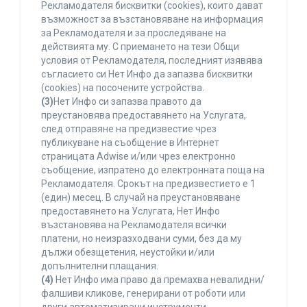
Рекламодателя бисквитки (cookies), които дават
възможност за възстановяване на информация
за Рекламодателя и за проследяване на
действията му. С приемането на тези Общи
условия от Рекламодателя, последният изявява
съгласието си Нет Инфо да запазва бисквитки
(cookies) на посочените устройства.
(3)
Нет Инфо си запазва правото да
преустановява предоставянето на Услугата,
след отправяне на предизвестие чрез
публикуване на съобщение в Интернет
страницата Adwise и/или чрез електронно
съобщение, изпратено до електронната поща на
Рекламодателя. Срокът на предизвестието е 1
(един) месец. В случай на преустановяване
предоставянето на Услугата, Нет Инфо
възстановява на Рекламодателя всички
платени, но неизразходвани суми, без да му
дължи обезщетения, неустойки и/или
допълнителни плащания.
(4)
Нет Инфо има право да премахва невалидни/
фалшиви кликове, генерирани от роботи или