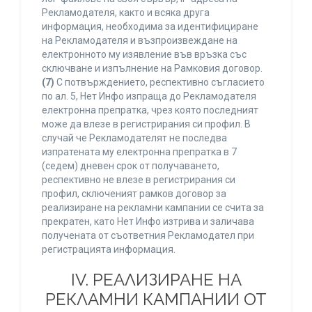
Рекламодателя, както и всяка друга
информация, необходима за идентифициране
на Рекламодателя и възпроизвеждане на
електронното му изявление във връзка със
сключване и изпълнение на Рамковия договор.
(7)
С потвърждението, респективно съгласието
по ал. 5, Нет Инфо изпраща до Рекламодателя
електронна препратка, чрез която последният
може да влезе в регистрирания си профил. В
случай че Рекламодателят не последва
изпратената му електронна препратка в 7
(седем) дневен срок от получаването,
респективно не влезе в регистрирания си
профил, сключеният рамков договор за
реализиране на рекламни кампании се счита за
прекратен, като Нет Инфо изтрива и заличава
получената от съответния Рекламодател при
регистрацията информация.
IV. РЕАЛИЗИРАНЕ НА
РЕКЛАМНИ КАМПАНИИ ОТ