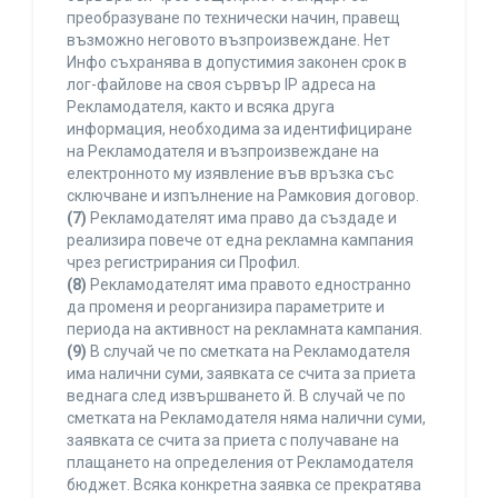
преобразуване по технически начин, правещ
възможно неговото възпроизвеждане. Нет
Инфо съхранява в допустимия законен срок в
лог-файлове на своя сървър IP адреса на
Рекламодателя, както и всяка друга
информация, необходима за идентифициране
на Рекламодателя и възпроизвеждане на
електронното му изявление във връзка със
сключване и изпълнение на Рамковия договор.
(7)
Рекламодателят има право да създаде и
реализира повече от една рекламна кампания
чрез регистрирания си Профил.
(8)
Рекламодателят има правото едностранно
да променя и реорганизира параметрите и
периода на активност на рекламната кампания.
(9)
В случай че по сметката на Рекламодателя
има налични суми, заявката се счита за приета
веднага след извършването й. В случай че по
сметката на Рекламодателя няма налични суми,
заявката се счита за приета с получаване на
плащането на определения от Рекламодателя
бюджет. Всяка конкретна заявка се прекратява