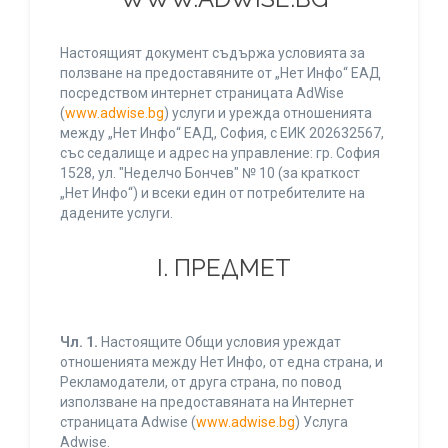
Настоящият документ съдържа условията за
ползване на предоставяните от „Нет Инфо“ ЕАД
посредством интернет страницата AdWise
(
www.adwise.bg
) услуги и урежда отношенията
между „Нет Инфо“ ЕАД, София, с ЕИК 202632567,
със седалище и адрес на управление: гр. София
1528, ул. "Неделчо Бончев" № 10 (за краткост
„Нет Инфо“) и всеки един от потребителите на
дадените услуги.
І. ПРЕДМЕТ
Чл. 1.
Настоящите Общи условия уреждат
отношенията между Нет Инфо, от една страна, и
Рекламодатели, от друга страна, по повод
използване на предоставяната на Интернет
страницата Adwise (
www.adwise.bg
) Услуга
Adwise.