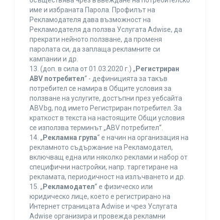
осъществява чрез въвеждане на потребителско
име и избраната Парола. Профилът на
Рекламодателя дава възможност на
Рекламодателя да ползва Услугата Adwise, да
прекрати нейното ползване, да променя
паролата си, да заплаща рекламните си
кампании и др.
13. (доп. в сила от 01.03.2020 г.) „
Регистриран
ABV потребител
“ - дефиницията за такъв
потребител се намира в Общите условия за
ползване на услугите, достъпни през уебсайта
ABV.bg, под името Регистриран потребител. За
краткост в текста на настоящите Общи условия
се използва терминът „ABV потребител“.
14. „
Рекламна група
“ е начин на организация на
рекламното съдържание на Рекламодател,
включващ една или няколко реклами и набор от
специфични настройки, напр. таргетиране на
рекламата, периодичност на излъчването и др.
15. „
Рекламодател
” е физическо или
юридическо лице, което е регистрирано на
Интернет страницата Adwise и чрез Услугата
Adwise организира и провежда рекламни