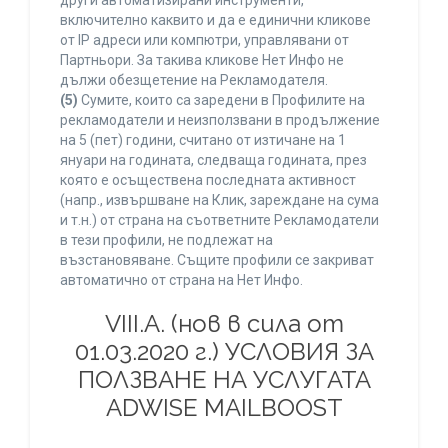
други автоматизирани инструменти,
включително каквито и да е единични кликове
от IP адреси или компютри, управлявани от
Партньори. За такива кликове Нет Инфо не
дължи обезщетение на Рекламодателя.
(5)
Сумите, които са заредени в Профилите на
рекламодатели и неизползвани в продължение
на 5 (пет) години, считано от изтичане на 1
януари на годината, следваща годината, през
която е осъществена последната активност
(напр., извършване на Клик, зареждане на сума
и т.н.) от страна на съответните Рекламодатели
в тези профили, не подлежат на
възстановяване. Същите профили се закриват
автоматично от страна на Нет Инфо.
VIII.A. (нов в сила от
01.03.2020 г.) УСЛОВИЯ ЗА
ПОЛЗВАНЕ НА УСЛУГАТА
ADWISE MAILBOOST