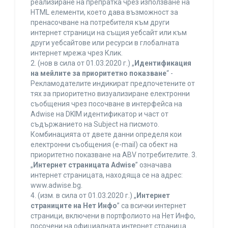
реализиране на препратка чрез използване на
HTML елементи, което дава възможност за
пренасочване на потребителя към други
интернет страници на същия уебсайт или към
други уебсайтове или ресурси в глобалната
интернет мрежа чрез Клик.
2. (нов в сила от 01.03.2020 г.) „
Идентификация
на мейлите за приоритетно показване
“ -
Рекламодателите индикират предпочетените от
тях за приоритетно визуализиране електронни
съобщения чрез посочване в интерфейса на
Adwise на DKIM идентификатор и част от
съдържанието на Subject на писмото.
Комбинацията от двете данни определя кои
електронни съобщения (e-mail) са обект на
приоритетно показване на ABV потребителите. 3.
„
Интернет страницата Adwise
” означава
интернет страницата, находяща се на адрес:
www.adwise.bg.
4. (изм. в сила от 01.03.2020 г.) „
Интернет
страниците на Нет Инфо
” са всички интернет
страници, включени в портфолиото на Нет Инфо,
посочени на официалната интернет страница