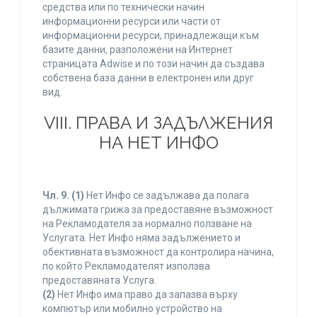
средства или по технически начин
информационни ресурси или части от
информационни ресурси, принадлежащи към
базите данни, разположени на Интернет
страницата Adwise и по този начин да създава
собствена база данни в електронен или друг
вид.
VIII. ПРАВА И ЗАДЪЛЖЕНИЯ
НА НЕТ ИНФО
Чл. 9.
(1)
Нет Инфо се задължава да полага
дължимата грижа за предоставяне възможност
на Рекламодателя за нормално ползване на
Услугата. Нет Инфо няма задължението и
обективната възможност да контролира начина,
по който Рекламодателят използва
предоставяната Услуга.
(2)
Нет Инфо има право да запазва върху
компютър или мобилно устройство на