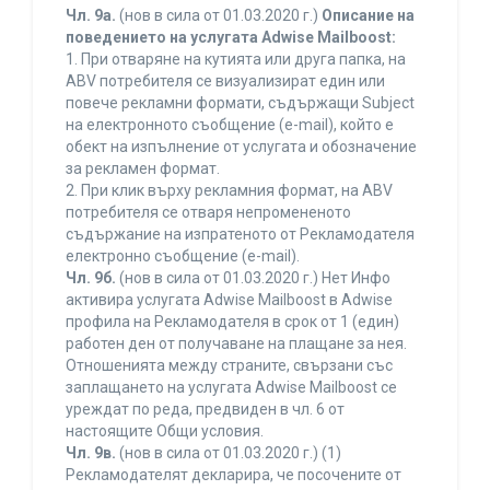
Чл. 9а.
(нов в сила от 01.03.2020 г.)
Описание на
поведението на услугата Adwise Mailboost:
1. При отваряне на кутията или друга папка, на
ABV потребителя се визуализират един или
повече рекламни формати, съдържащи Subject
на електронното съобщение (e-mail), който е
обект на изпълнение от услугата и обозначение
за рекламен формат.
2. При клик върху рекламния формат, на ABV
потребителя се отваря непромененото
съдържание на изпратеното от Рекламодателя
електронно съобщение (e-mail).
Чл. 9б.
(нов в сила от 01.03.2020 г.) Нет Инфо
активира услугата Adwise Mailboost в Adwise
профила на Рекламодателя в срок от 1 (един)
работен ден от получаване на плащане за нея.
Отношенията между страните, свързани със
заплащането на услугата Adwise Mailboost се
уреждат по реда, предвиден в чл. 6 от
настоящите Общи условия.
Чл. 9в.
(нов в сила от 01.03.2020 г.) (1)
Рекламодателят декларира, че посочените от