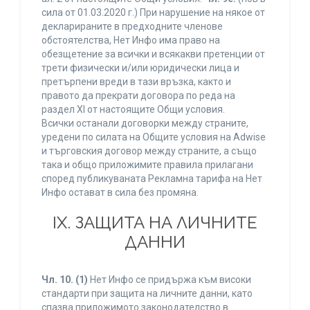
сила от 01.03.2020 г.) При нарушение на някое от
декларираните в предходните членове
обстоятелства, Нет Инфо има право на
обезщетение за всички и всякакви претенции от
трети физически и/или юридически лица и
претърпени вреди в тази връзка, както и
правото да прекрати договора по реда на
раздел XI от настоящите Общи условия.
Всички останали договорки между страните,
уредени по силата на Общите условия на Adwise
и търговския договор между страните, а също
така и общо приложимите правила прилагани
според публикуваната Рекламна тарифа на Нет
Инфо остават в сила без промяна.
IХ. ЗАЩИТА НА ЛИЧНИТЕ
ДАННИ
Чл. 10.
(1)
Нет Инфо се придържа към високи
стандарти при защита на личните данни, като
спазва приложимото законодателство в