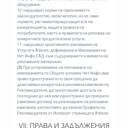
оборудване;
10. нарушават норми на приложимото
законодателство, включително, но не само
нормите, регламентиращи защитата на
конкуренцията, защита правата на
потребителите, както и правилата на реклама на
конкретните продукти и/или услуги;
11. нарушават креативните изисквания на
Услугата Adwise, дефинирани в Изисквания на
Нет Инфо ЕАД към съдържанието и визията на
рекламните материали.
(3)
При установяване на неспазване на
изискванията по Общите условия, Нет Инфо има
право едностранно и по своя преценка да
деактивира конкретната рекламна кампания на
Рекламодателя, да преустанови достъпа на
последния до нея или едностранно да прекрати
рамковия договор за реализиране на рекламни
кампании, респективно да заличи Профила на
Рекламодателя от Интернет страницата Adwise.
VII. ПРАВА И ЗАДЪЛЖЕНИЯ