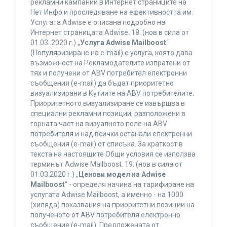
рекламни кампании в Интернет страниците на
Нет Инфо и проследяване на ефективността им.
Услугата Adwise е описана подробно на
Интернет страницата Adwise. 18. (нов в сила от
01.03..2020 г.) „
Услуга Adwise Mailboost
“
(Популяризиране на e-mail) е услуга, която дава
възможност на Рекламодателите изпратени от
тях и получени от ABV потребител електронни
съобщения (e-mail) да бъдат приоритетно
визуализирани в Кутиите на ABV потребителите.
Приоритетното визуализиране се извършва в
специални рекламни позиции, разположени в
горната част на визуалното поле на ABV
потребителя и над всички останали електронни
съобщения (e-mail) от списъка. За краткост в
текста на настоящите Общи условия се използва
терминът Adwise Mailboost. 19. (нов в сила от
01.03.2020 г.) „
Ценови модел на Adwise
Mailboost
“ - определя начина на тарифиране на
услугата Adwise Mailboost, а именно - на 1000
(хиляда) показвания на приоритетни позиции на
полученото от ABV потребителя електронно
съобщение (e-mail). Предложената от