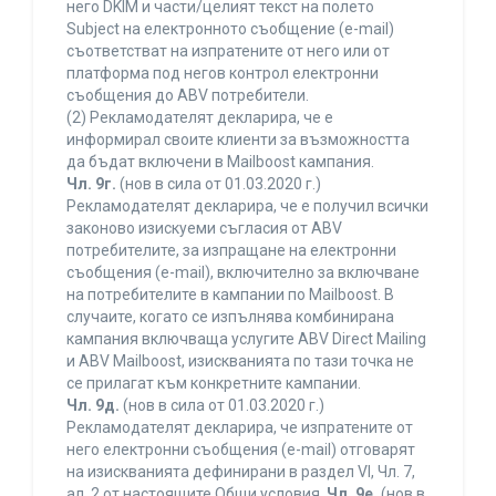
него DKIM и части/целият текст на полето
Subject на електронното съобщение (e-mail)
съответстват на изпратените от него или от
платформа под негов контрол електронни
съобщения до ABV потребители.
(2) Рекламодателят декларира, че е
информирал своите клиенти за възможността
да бъдат включени в Mailboost кампания.
Чл. 9г.
(нов в сила от 01.03.2020 г.)
Рекламодателят декларира, че е получил всички
законово изискуеми съгласия от ABV
потребителите, за изпращане на електронни
съобщения (e-mail), включително за включване
на потребителите в кампании по Mailboost. В
случаите, когато се изпълнява комбинирана
кампания включваща услугите ABV Direct Mailing
и ABV Mailboost, изискванията по тази точка не
се прилагат към конкретните кампании.
Чл. 9д.
(нов в сила от 01.03.2020 г.)
Рекламодателят декларира, че изпратените от
него електронни съобщения (e-mail) отговарят
на изискванията дефинирани в раздел VI, Чл. 7,
ал. 2 от настоящите Общи условия.
Чл. 9е.
(нов в