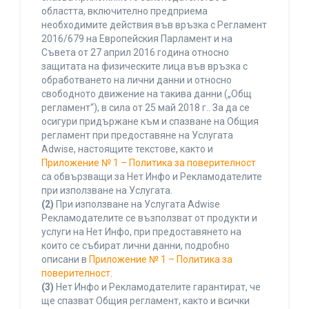
областта, включително предприема
необходимите действия във връзка с Регламент
2016/679 на Европейския Парламент и на
Съвета от 27 април 2016 година относно
защитата на физическите лица във връзка с
обработването на лични данни и относно
свободното движение на такива данни („Общ
регламент“), в сила от 25 май 2018 г.. За да се
осигури придържане към и спазване на Общия
регламент при предоставяне на Услугата
Adwise, настоящите текстове, както и
Приложение № 1 – Политика за поверителност
са обвързващи за Нет Инфо и Рекламодателите
при използване на Услугата.
(2)
При използване на Услугата Adwise
Рекламодателите се възползват от продукти и
услуги на Нет Инфо, при предоставянето на
които се събират лични данни, подробно
описани в
Приложение № 1 – Политика за
поверителност
.
(3)
Нет Инфо и Рекламодателите гарантират, че
ще спазват Общия регламент, както и всички