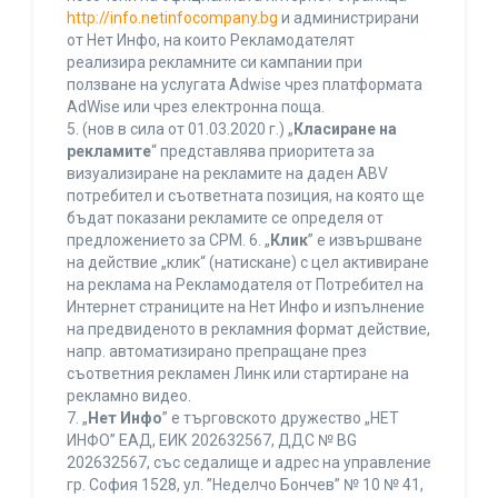
http://info.netinfocompany.bg
и администрирани
от Нет Инфо, на които Рекламодателят
реализира рекламните си кампании при
ползване на услугата Adwise чрез платформата
AdWise или чрез електронна поща.
5. (нов в сила от 01.03.2020 г.) „
Класиране на
рекламите
“ представлява приоритета за
визуализиране на рекламите на даден ABV
потребител и съответната позиция, на която ще
бъдат показани рекламите се определя от
предложението за CPM. 6. „
Клик
” е извършване
на действие „клик“ (натискане) с цел активиране
на реклама на Рекламодателя от Потребител на
Интернет страниците на Нет Инфо и изпълнение
на предвиденото в рекламния формат действие,
напр. автоматизирано препращане през
съответния рекламен Линк или стартиране на
рекламно видео.
7. „
Нет Инфо
” е търговското дружество „НЕТ
ИНФО” ЕАД, ЕИК 202632567, ДДС № BG
202632567, със седалище и адрес на управление
гр. София 1528, ул. ”Неделчо Бончев” № 10 № 41,