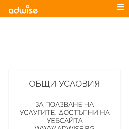
Уважаеми рекламодатели, с настоящото съобщение
бихме искали да Ви уведомим, че „Нет Инфо“ ЕАД (
„Нет
Инфо“
)
прекратява услугата Adwise
считано от
01.01.2026
г
.
За повече информация, натиснете
тук.
ОБЩИ УСЛОВИЯ
ЗА ПОЛЗВАНЕ НА
УСЛУГИТЕ, ДОСТЪПНИ НА
УЕБСАЙТА
WWW.ADWISE.BG