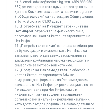
ет. 6, еmail: adwise@netinfo.bg, тел: +359 888 950
657, регистрирано като администратор на лични
данни в Комисията за защита на личните данни.
8. „
Общи условия
” са настоящите Общи условия.
9. (отм. В сила от 01.03.2020 г.)
10. „
Потребител на Интернет страниците на
Нет Инфо/Потребител
” е физическо лице,
посетител на някоя от Интернет страниците на
Нет Инфо.
11. „
Потребителско име
“ означава комбинация
от букви, цифри и символи, като Нет Инфо си
запазва правото да въвежда изисквания за
дължина и комбинация на буквите, цифрите и
символите за Потребителското име.
12. „
Профил на Рекламодателя
” е обособена
част от Интернет страницата Adwise,
съдържаща информация за Рекламодателя,
изисквана от Нет Инфо при регистрацията по чл.
4 и съхранявана при Нет Инфо, както и
информация за извършените плащания и
организирани и излъчени рекламни кампании,
като достъпът до Профила на Рекламодателя се