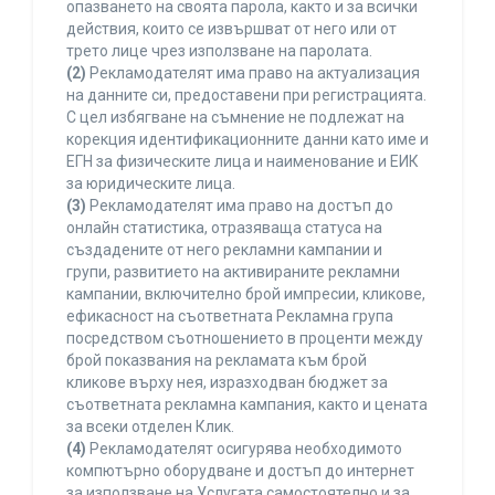
опазването на своята парола, както и за всички
действия, които се извършват от него или от
трето лице чрез използване на паролата.
(2)
Рекламодателят има право на актуализация
на данните си, предоставени при регистрацията.
С цел избягване на съмнение не подлежат на
корекция идентификационните данни като име и
ЕГН за физическите лица и наименование и ЕИК
за юридическите лица.
(3)
Рекламодателят има право на достъп до
онлайн статистика, отразяваща статуса на
създадените от него рекламни кампании и
групи, развитието на активираните рекламни
кампании, включително брой импресии, кликове,
ефикасност на съответната Рекламна група
посредством съотношението в проценти между
брой показвания на рекламата към брой
кликове върху нея, изразходван бюджет за
съответната рекламна кампания, както и цената
за всеки отделен Клик.
(4)
Рекламодателят осигурява необходимото
компютърно оборудване и достъп до интернет
за използване на Услугата самостоятелно и за