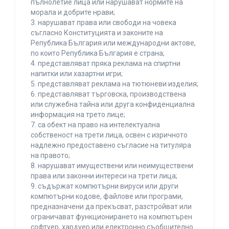
пълнолетие лица или нарушават нормите на
морала и добрите нрави;
3. нарушават права или свободи на човека
съгласно Конституцията и законите на
Република България или международни актове,
по които Република България е страна;
4. представляват пряка реклама на спиртни
напитки или хазартни игри;
5. представляват реклама на тютюневи изделия;
6. представляват търговска, производствена
или служебна тайна или друга конфиденциална
информация на трето лице;
7. са обект на право на интелектуална
собственост на трети лица, освен с изричното
надлежно предоставено съгласие на титуляра
на правото;
8. нарушават имуществени или неимуществени
права или законни интереси на трети лица;
9. съдържат компютърни вируси или други
компютърни кодове, файлове или програми,
предназначени да прекъсват, разстройват или
ограничават функционирането на компютърен
софтуер, хардуер или електронно съобщително