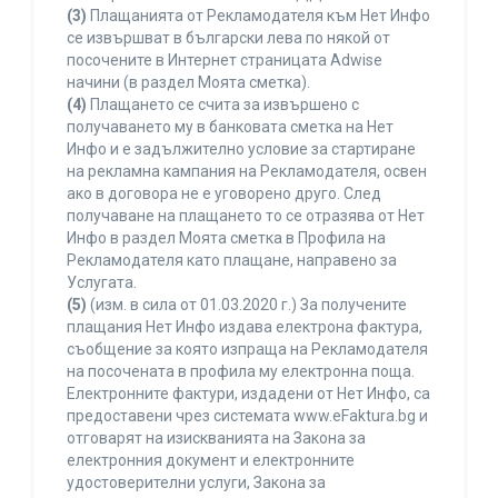
(3)
Плащанията от Рекламодателя към Нет Инфо
се извършват в български лева по някой от
посочените в Интернет страницата Adwise
начини (в раздел Моята сметка).
(4)
Плащането се счита за извършено с
получаването му в банковата сметка на Нет
Инфо и е задължително условие за стартиране
на рекламна кампания на Рекламодателя, освен
ако в договора не е уговорено друго. След
получаване на плащането то се отразява от Нет
Инфо в раздел Моята сметка в Профила на
Рекламодателя като плащане, направено за
Услугата.
(5)
(изм. в сила от 01.03.2020 г.) За получените
плащания Нет Инфо издава електрона фактура,
съобщение за която изпраща на Рекламодателя
на посочената в профила му електронна поща.
Електронните фактури, издадени от Нет Инфо, са
предоставени чрез системата www.eFaktura.bg и
отговарят на изискванията на Закона за
електронния документ и електронните
удостоверителни услуги, Закона за