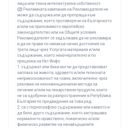
лица или тяхна интелектуална собственост.
(2)
Рекламната кампания на Рекламодателя не
може да съдържа или да препраща към
съдържание, което противоречи на българското
и/или на приложимото европейско
законодателство или на Общите условия.
Рекламодателят се задължава да не рекламира
и да не прави по никакъв начин достояние на
трети лица чрез Услугата материали и/или
съдържание, които неизчерпателно и по
преценка на Нет Инфо:
1. съдържат или биха могли да представляват
заплаха за живота, здравето и/или телесната
неприкосновеност на човек, включително чрез
реклама на неконвенционални методи за
лечение и/или на лекарствени продукти, които
не са одобрени за разпространение в Република
България по предвидения за това ред;
2. са с порнографско съдържание или каквото и
да било друго съдържание, което застрашава
нормалното нравствено, психическо и/или
физическо развитие на ненавършилите