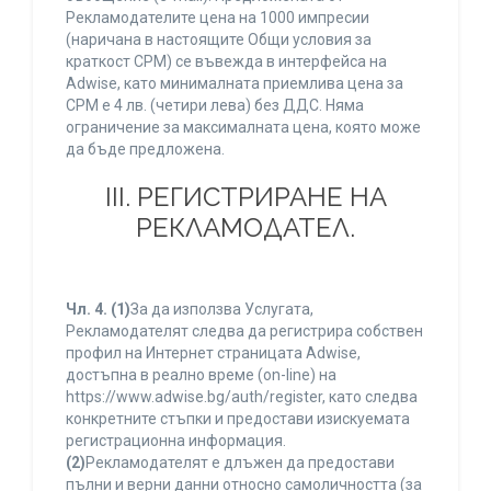
Рекламодателите цена на 1000 импресии
(наричана в настоящите Общи условия за
краткост CPM) се въвежда в интерфейса на
Adwise, като минималната приемлива цена за
CPM е 4 лв. (четири лева) без ДДС. Няма
ограничение за максималната цена, която може
да бъде предложена.
ІІІ. РЕГИСТРИРАНЕ НА
РЕКЛАМОДАТЕЛ.
Чл. 4.
(1)
За да използва Услугата,
Рекламодателят следва да регистрира собствен
профил на Интернет страницата Adwise,
достъпна в реално време (on-line) на
https://www.adwise.bg/auth/register, като следва
конкретните стъпки и предостави изискуемата
регистрационна информация.
(2)
Рекламодателят е длъжен да предостави
пълни и верни данни относно самоличността (за