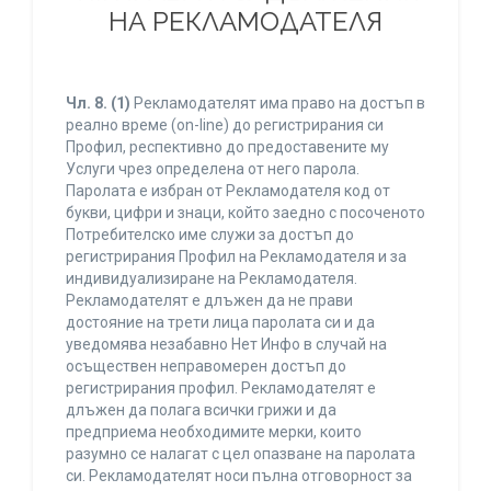
НА РЕКЛАМОДАТЕЛЯ
Чл. 8.
(1)
Рекламодателят има право на достъп в
реално време (on-line) до регистрирания си
Профил, респективно до предоставените му
Услуги чрез определена от него парола.
Паролата е избран от Рекламодателя код от
букви, цифри и знаци, който заедно с посоченото
Потребителско име служи за достъп до
регистрирания Профил на Рекламодателя и за
индивидуализиране на Рекламодателя.
Рекламодателят е длъжен да не прави
достояние на трети лица паролата си и да
уведомява незабавно Нет Инфо в случай на
осъществен неправомерен достъп до
регистрирания профил. Рекламодателят е
длъжен да полага всички грижи и да
предприема необходимите мерки, които
разумно се налагат с цел опазване на паролата
си. Рекламодателят носи пълна отговорност за