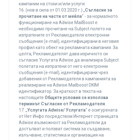
кампании на стоки и/или услуги.
16. (нов в сила от 01.03.2020 г.) „
Съгласие за
прочитане на части от мейла
“ - за нормалното
функциониране на Adwise MailBoost е
необходимо прочитане на Subject полето на
изпратените от Рекламодателя електронни
съобщения (e-mail), идентифицирани в неговия
профил като обект на рекламната кампания. За
целта, Рекламодателят дава изричното си
съгласие Услугата Adwise да анализира Subject
полетата на изпратени от него електронни
съобщения (e-mail), идентифицирани чрез
добавения от Рекламодателя в кампанията за
реализиране на Adwise Mailboost DKIM
идентификатор. За краткост в текста на
настоящите
Общите условия се използва
терминът Съгласие от Рекламодателя
.
17. „
Услугата Adwise/ Услугата
“ е осигурената
от Нет Инфо посредством Интернет страницата
Adwise възможност за Рекламодатели да
достъпват и ползват система за създаване,
излъчване, статистика и организация на