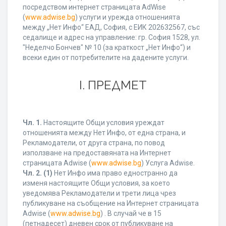
посредством интернет страницата AdWise
(
www.adwise.bg
) услуги и урежда отношенията
между „Нет Инфо“ ЕАД, София, с ЕИК 202632567, със
седалище и адрес на управление: гр. София 1528, ул.
"Неделчо Бончев" № 10 (за краткост „Нет Инфо“) и
всеки един от потребителите на дадените услуги.
І. ПРЕДМЕТ
Чл. 1.
Настоящите Общи условия уреждат
отношенията между Нет Инфо, от една страна, и
Рекламодатели, от друга страна, по повод
използване на предоставяната на Интернет
страницата Adwise (
www.adwise.bg
) Услуга Adwise.
Чл. 2.
(1)
Нет Инфо има право едностранно да
изменя настоящите Общи условия, за което
уведомява Рекламодатели и трети лица чрез
публикуване на съобщение на Интернет страницата
Adwise (
www.adwise.bg
) . В случай че в 15
(петнадесет) дневен срок от публикуване на