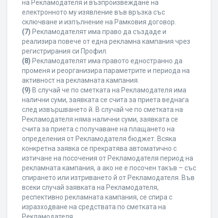
на Рекламодателя и възпроизвеждане на
електронното му изявление във връзка със
сключване и изпълнение на Рамковия договор.
(7)
Рекламодателят има право да създаде и
реализира повече от една рекламна кампания чрез
регистрирания си Профил.
(8)
Рекламодателят има правото едностранно да
променя и реорганизира параметрите и периода на
активност на рекламната кампания.
(9)
В случай че по сметката на Рекламодателя има
налични суми, заявката се счита за приета веднага
след извършването й. В случай че по сметката на
Рекламодателя няма налични суми, заявката се
счита за приета с получаване на плащането на
определения от Рекламодателя бюджет. Всяка
конкретна заявка се прекратява автоматично с
изтичане на посочения от Рекламодателя период на
рекламната кампания, а ако не е посочен такъв – със
спирането или изтриването й от Рекламодателя. Във
всеки случай заявката на Рекламодателя,
респективно рекламната кампания, се спира с
изразходване на средствата по сметката на
Рекламодателя.