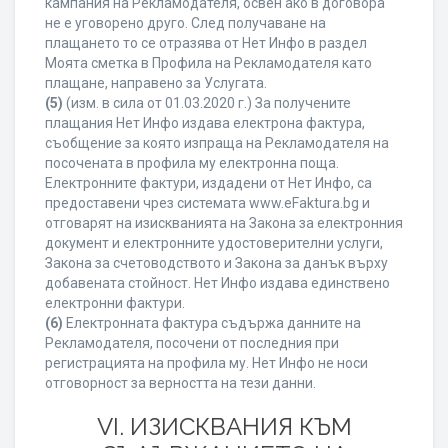
кампания на Рекламодателя, освен ако в договора
не е уговорено друго. След получаване на
плащането то се отразява от Нет Инфо в раздел
Моята сметка в Профила на Рекламодателя като
плащане, направено за Услугата.
(5)
(изм. в сила от 01.03.2020 г.) За получените
плащания Нет Инфо издава електрона фактура,
съобщение за която изпраща на Рекламодателя на
посочената в профила му електронна поща.
Електронните фактури, издадени от Нет Инфо, са
предоставени чрез системата www.eFaktura.bg и
отговарят на изискванията на Закона за електронния
документ и електронните удостоверителни услуги,
Закона за счетоводството и Закона за данък върху
добавената стойност. Нет Инфо издава единствено
електронни фактури.
(6)
Електронната фактура съдържа данните на
Рекламодателя, посочени от последния при
регистрацията на профила му. Нет Инфо не носи
отговорност за верността на тези данни.
VI. ИЗИСКВАНИЯ КЪМ