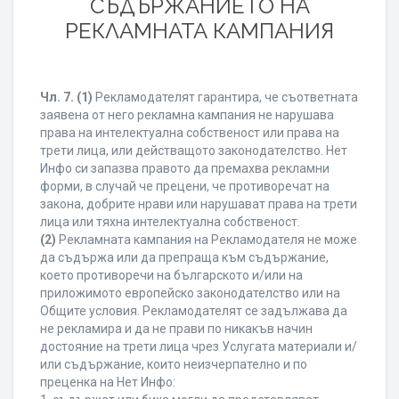
СЪДЪРЖАНИЕТО НА
РЕКЛАМНАТА КАМПАНИЯ
Чл. 7.
(1)
Рекламодателят гарантира, че съответната
заявена от него рекламна кампания не нарушава
права на интелектуална собственост или права на
трети лица, или действащото законодателство. Нет
Инфо си запазва правото да премахва рекламни
форми, в случай че прецени, че противоречат на
закона, добрите нрави или нарушават права на трети
лица или тяхна интелектуална собственост.
(2)
Рекламната кампания на Рекламодателя не може
да съдържа или да препраща към съдържание,
което противоречи на българското и/или на
приложимото европейско законодателство или на
Общите условия. Рекламодателят се задължава да
не рекламира и да не прави по никакъв начин
достояние на трети лица чрез Услугата материали и/
или съдържание, които неизчерпателно и по
преценка на Нет Инфо: