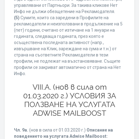
управлявани от Партньори. За такива кликове Нет
Инфо не дължи обезщетение на Рекламодателя.
(5)
Сумите, които са заредени в Профилите на
рекламодатели и неизползвани в продължение на 5
(пет) години, считано от изтичане на 1 януари на
годината, следваща годината, през която е
осъществена последната активност (напр.,
извършване на Клик, зареждане на сума и т.н.) от
страна на съответните Рекламодатели в тези
профили, не подлежат на възстановяване. Същите
профили се закриват автоматично от страна на Нет
Инфо.
VIII.A. (нов в сила от
01.03.2020 г.) УСЛОВИЯ ЗА
ПОЛЗВАНЕ НА УСЛУГАТА
ADWISE MAILBOOST
Чл. 9а.
(нов в сила от 01.03.2020 г.)
Описание на
поведението на услугата Adwise Mailboost: