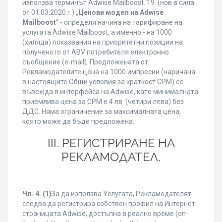
използва терминът Adwise Mailboost. 19. (нов в сила
от 01.03.2020 г.) „
Ценови модел на Adwise
Mailboost
“ - определя начина на тарифиране на
услугата Adwise Mailboost, а именно - на 1000
(хиляда) показвания на приоритетни позиции на
полученото от ABV потребителя електронно
съобщение (e-mail). Предложената от
Рекламодателите цена на 1000 импресии (наричана
в настоящите Общи условия за краткост CPM) се
въвежда в интерфейса на Adwise, като минималната
приемлива цена за CPM е 4 лв. (четири лева) без
ДДС. Няма ограничение за максималната цена,
която може да бъде предложена.
ІІІ. РЕГИСТРИРАНЕ НА
РЕКЛАМОДАТЕЛ.
Чл. 4.
(1)
За да използва Услугата, Рекламодателят
следва да регистрира собствен профил на Интернет
страницата Adwise, достъпна в реално време (on-