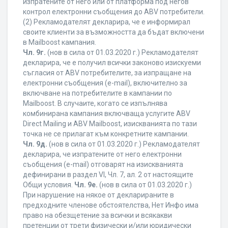
изпратените от него или от платформа под негов
контрол електронни съобщения до ABV потребители.
(2) Рекламодателят декларира, че е информирал
своите клиенти за възможността да бъдат включени
в Mailboost кампания.
Чл. 9г.
(нов в сила от 01.03.2020 г.) Рекламодателят
декларира, че е получил всички законово изискуеми
съгласия от ABV потребителите, за изпращане на
електронни съобщения (e-mail), включително за
включване на потребителите в кампании по
Mailboost. В случаите, когато се изпълнява
комбинирана кампания включваща услугите ABV
Direct Mailing и ABV Mailboost, изискванията по тази
точка не се прилагат към конкретните кампании.
Чл. 9д.
(нов в сила от 01.03.2020 г.) Рекламодателят
декларира, че изпратените от него електронни
съобщения (e-mail) отговарят на изискванията
дефинирани в раздел VI, Чл. 7, ал. 2 от настоящите
Общи условия.
Чл. 9е.
(нов в сила от 01.03.2020 г.)
При нарушение на някое от декларираните в
предходните членове обстоятелства, Нет Инфо има
право на обезщетение за всички и всякакви
претенции от трети физически и/или юридически