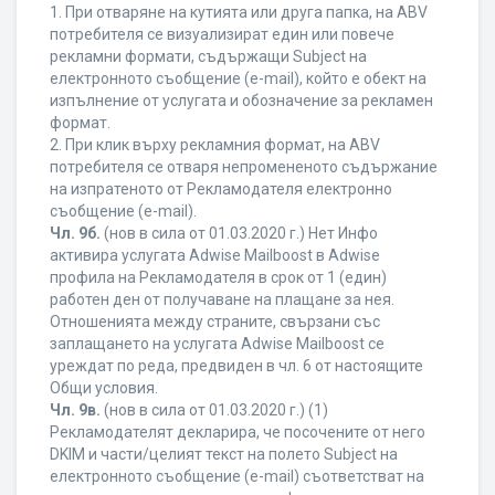
1. При отваряне на кутията или друга папка, на ABV
потребителя се визуализират един или повече
рекламни формати, съдържащи Subject на
електронното съобщение (e-mail), който е обект на
изпълнение от услугата и обозначение за рекламен
формат.
2. При клик върху рекламния формат, на ABV
потребителя се отваря непромененото съдържание
на изпратеното от Рекламодателя електронно
съобщение (e-mail).
Чл. 9б.
(нов в сила от 01.03.2020 г.) Нет Инфо
активира услугата Adwise Mailboost в Adwise
профила на Рекламодателя в срок от 1 (един)
работен ден от получаване на плащане за нея.
Отношенията между страните, свързани със
заплащането на услугата Adwise Mailboost се
уреждат по реда, предвиден в чл. 6 от настоящите
Общи условия.
Чл. 9в.
(нов в сила от 01.03.2020 г.) (1)
Рекламодателят декларира, че посочените от него
DKIM и части/целият текст на полето Subject на
електронното съобщение (e-mail) съответстват на