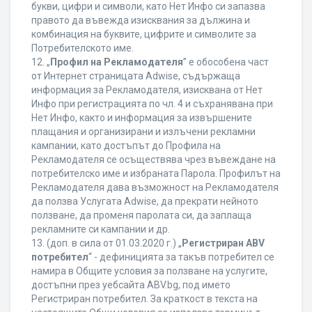
букви, цифри и символи, като Нет Инфо си запазва
правото да въвежда изисквания за дължина и
комбинация на буквите, цифрите и символите за
Потребителското име.
12. „
Профил на Рекламодателя
” е обособена част
от Интернет страницата Adwise, съдържаща
информация за Рекламодателя, изисквана от Нет
Инфо при регистрацията по чл. 4 и съхранявана при
Нет Инфо, както и информация за извършените
плащания и организирани и излъчени рекламни
кампании, като достъпът до Профила на
Рекламодателя се осъществява чрез въвеждане на
потребителско име и избраната Парола. Профилът на
Рекламодателя дава възможност на Рекламодателя
да ползва Услугата Adwise, да прекрати нейното
ползване, да променя паролата си, да заплаща
рекламните си кампании и др.
13. (доп. в сила от 01.03.2020 г.) „
Регистриран ABV
потребител
“ - дефиницията за такъв потребител се
намира в Общите условия за ползване на услугите,
достъпни през уебсайта ABV.bg, под името
Регистриран потребител. За краткост в текста на