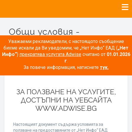
Общи условия -
Рекламодатели
Уважаеми рекламодатели, с настоящото съобщение
бихме искали да Ви уведомим, че „Нет Инфо“ ЕАД (
„Нет
Инфо“
)
прекратява услугата Adwise
считано от
01.01.2026
г
.
За повече информация, натиснете
тук.
ОБЩИ УСЛОВИЯ
ЗА ПОЛЗВАНЕ НА УСЛУГИТЕ,
ДОСТЪПНИ НА УЕБСАЙТА
WWW.ADWISE.BG
Настоящият документ съдържа условията за
ползване на предоставяните от „Нет Инфо“ ЕАД