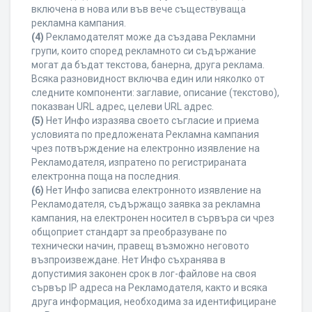
включена в нова или във вече съществуваща
рекламна кампания.
(4)
Рекламодателят може да създава Рекламни
групи, които според рекламното си съдържание
могат да бъдат текстова, банерна, друга реклама.
Всяка разновидност включва един или няколко от
следните компоненти: заглавие, описание (текстово),
показван URL адрес, целеви URL адрес.
(5)
Нет Инфо изразява своето съгласие и приема
условията по предложената Рекламна кампания
чрез потвърждение на електронно изявление на
Рекламодателя, изпратено по регистрираната
електронна поща на последния.
(6)
Нет Инфо записва електронното изявление на
Рекламодателя, съдържащо заявка за рекламна
кампания, на електронен носител в сървъра си чрез
общоприет стандарт за преобразуване по
технически начин, правещ възможно неговото
възпроизвеждане. Нет Инфо съхранява в
допустимия законен срок в лог-файлове на своя
сървър IP адреса на Рекламодателя, както и всяка
друга информация, необходима за идентифициране