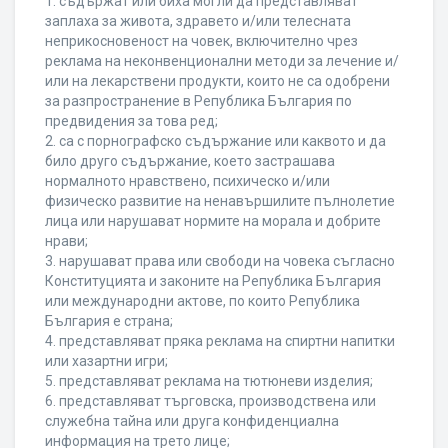
1. съдържат или биха могли да представляват
заплаха за живота, здравето и/или телесната
неприкосновеност на човек, включително чрез
реклама на неконвенционални методи за лечение и/
или на лекарствени продукти, които не са одобрени
за разпространение в Република България по
предвидения за това ред;
2. са с порнографско съдържание или каквото и да
било друго съдържание, което застрашава
нормалното нравствено, психическо и/или
физическо развитие на ненавършилите пълнолетие
лица или нарушават нормите на морала и добрите
нрави;
3. нарушават права или свободи на човека съгласно
Конституцията и законите на Република България
или международни актове, по които Република
България е страна;
4. представляват пряка реклама на спиртни напитки
или хазартни игри;
5. представляват реклама на тютюневи изделия;
6. представляват търговска, производствена или
служебна тайна или друга конфиденциална
информация на трето лице;