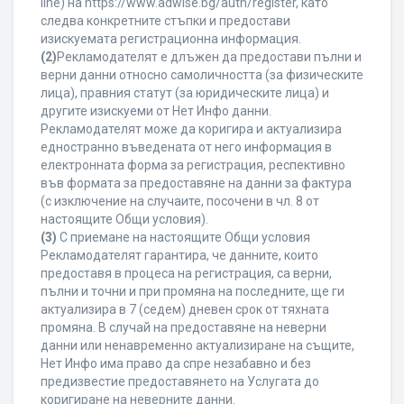
line) на https://www.adwise.bg/auth/register, като
следва конкретните стъпки и предостави
изискуемата регистрационна информация.
(2)
Рекламодателят е длъжен да предостави пълни и
верни данни относно самоличността (за физическите
лица), правния статут (за юридическите лица) и
другите изискуеми от Нет Инфо данни.
Рекламодателят може да коригира и актуализира
едностранно въведената от него информация в
електронната форма за регистрация, респективно
във формата за предоставяне на данни за фактура
(с изключение на случаите, посочени в чл. 8 от
настоящите Общи условия).
(3)
С приемане на настоящите Общи условия
Рекламодателят гарантира, че данните, които
предоставя в процеса на регистрация, са верни,
пълни и точни и при промяна на последните, ще ги
актуализира в 7 (седем) дневен срок от тяхната
промяна. В случай на предоставяне на неверни
данни или ненавременно актуализиране на същите,
Нет Инфо има право да спре незабавно и без
предизвестие предоставянето на Услугата до
коригиране на неверните данни.