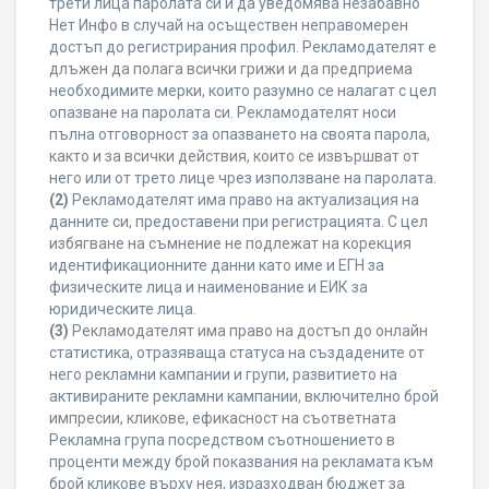
трети лица паролата си и да уведомява незабавно
Нет Инфо в случай на осъществен неправомерен
достъп до регистрирания профил. Рекламодателят е
длъжен да полага всички грижи и да предприема
необходимите мерки, които разумно се налагат с цел
опазване на паролата си. Рекламодателят носи
пълна отговорност за опазването на своята парола,
както и за всички действия, които се извършват от
него или от трето лице чрез използване на паролата.
(2)
Рекламодателят има право на актуализация на
данните си, предоставени при регистрацията. С цел
избягване на съмнение не подлежат на корекция
идентификационните данни като име и ЕГН за
физическите лица и наименование и ЕИК за
юридическите лица.
(3)
Рекламодателят има право на достъп до онлайн
статистика, отразяваща статуса на създадените от
него рекламни кампании и групи, развитието на
активираните рекламни кампании, включително брой
импресии, кликове, ефикасност на съответната
Рекламна група посредством съотношението в
проценти между брой показвания на рекламата към
брой кликове върху нея, изразходван бюджет за