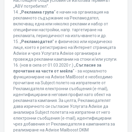
настоящите Общи условия се използва терминът
„ABV потребител“.
14. „
Рекламна група
“ е начин на организация на
рекламното съдържание на Рекламодател,
включващ една или няколко реклами и набор от
специфични настройки, напр. таргетиране на
рекламата, периодичност на излъчването и др.
15. „
Рекламодател
” е физическо или юридическо
лице, което е регистрирано на Интернет страницата
Adwise и чрез Услугата Adwise организира и
провежда рекламни кампании на стоки и/или услуги.
16. (нов в сила от 01.03.2020 г.) „
Съгласие за
прочитане на части от мейла
“ - за нормалното
функциониране на Adwise MailBoost е необходимо
прочитане на Subject полето на изпратените от
Рекламодателя електронни съобщения (e-mail),
идентифицирани в неговия профил като обект на
рекламната кампания. За целта, Рекламодателят
дава изричното си съгласие Услугата Adwise да
анализира Subject полетата на изпратени от него
електронни съобщения (e-mail), идентифицирани
чрез добавения от Рекламодателя в кампанията за
реализиране на Adwise Mailboost DKIM