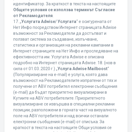
идентификатор. За краткост в текста на настоящите
Общите условия се използва терминът Съгласие
от Рекламодателя
.
17. „
Услугата Adwise/ Услугата
“ е осигурената от
Нет Инфо посредством Интернет страницата Adwise
възможност за Рекламодатели да достъпват и
ползват система за създаване, излъчване,
статистика и организация на рекламни кампании в
Интернет страниците на Нет Инфо и проследяване на
ефективността им. Услугата Adwise е описана
подробно на Интернет страницата Adwise. 18. (нов в
сила от 01.03..2020 г.) „
Услуга Adwise Mailboost
“
(Популяризиране на e-mail) е услуга, която дава
възможност на Рекламодателите изпратени от тях и
получени от ABV потребител електронни съобщения
(e-mail) да бъдат приоритетно визуализирани в
Кутиите на ABV потребителите. Приоритетното
визуализиране се извършва в специални рекламни
позиции, разположени в горната част на визуалното
поле на ABV потребителя и над всички останали
електронни съобщения (e-mail) от списъка. За
краткост в текста на настоящите Общи условия се