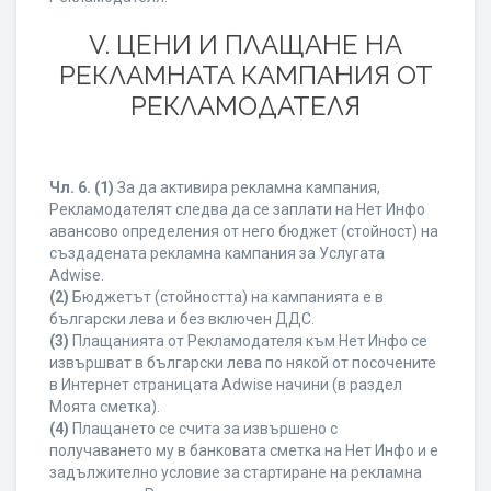
V. ЦЕНИ И ПЛАЩАНЕ НА
РЕКЛАМНАТА КАМПАНИЯ ОТ
РЕКЛАМОДАТЕЛЯ
Чл. 6.
(1)
За да активира рекламна кампания,
Рекламодателят следва да се заплати на Нет Инфо
авансово определения от него бюджет (стойност) на
създадената рекламна кампания за Услугата
Adwise.
(2)
Бюджетът (стойността) на кампанията е в
български лева и без включен ДДС.
(3)
Плащанията от Рекламодателя към Нет Инфо се
извършват в български лева по някой от посочените
в Интернет страницата Adwise начини (в раздел
Моята сметка).
(4)
Плащането се счита за извършено с
получаването му в банковата сметка на Нет Инфо и е
задължително условие за стартиране на рекламна