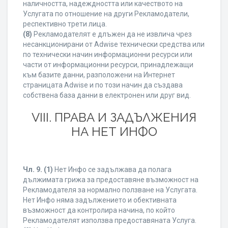
наличността, надеждността или качеството на
Услугата по отношение на други Рекламодатели,
респективно трети лица.
(8)
Рекламодателят е длъжен да не извлича чрез
несанкционирани от Adwise технически средства или
по технически начин информационни ресурси или
части от информационни ресурси, принадлежащи
към базите данни, разположени на Интернет
страницата Adwise и по този начин да създава
собствена база данни в електронен или друг вид.
VIII. ПРАВА И ЗАДЪЛЖЕНИЯ
НА НЕТ ИНФО
Чл. 9.
(1)
Нет Инфо се задължава да полага
дължимата грижа за предоставяне възможност на
Рекламодателя за нормално ползване на Услугата.
Нет Инфо няма задължението и обективната
възможност да контролира начина, по който
Рекламодателят използва предоставяната Услуга.