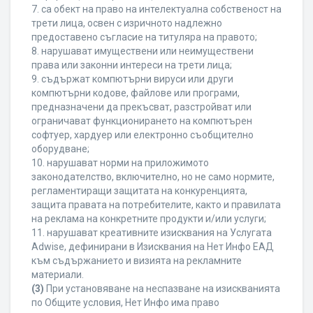
7. са обект на право на интелектуална собственост на
трети лица, освен с изричното надлежно
предоставено съгласие на титуляра на правото;
8. нарушават имуществени или неимуществени
права или законни интереси на трети лица;
9. съдържат компютърни вируси или други
компютърни кодове, файлове или програми,
предназначени да прекъсват, разстройват или
ограничават функционирането на компютърен
софтуер, хардуер или електронно съобщително
оборудване;
10. нарушават норми на приложимото
законодателство, включително, но не само нормите,
регламентиращи защитата на конкуренцията,
защита правата на потребителите, както и правилата
на реклама на конкретните продукти и/или услуги;
11. нарушават креативните изисквания на Услугата
Adwise, дефинирани в Изисквания на Нет Инфо ЕАД
към съдържанието и визията на рекламните
материали.
(3)
При установяване на неспазване на изискванията
по Общите условия, Нет Инфо има право