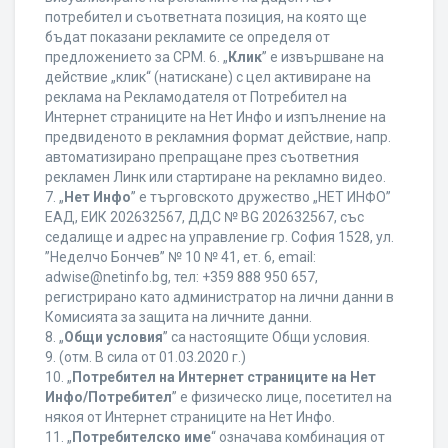
потребител и съответната позиция, на която ще
бъдат показани рекламите се определя от
предложението за CPM. 6. „
Клик
” е извършване на
действие „клик“ (натискане) с цел активиране на
реклама на Рекламодателя от Потребител на
Интернет страниците на Нет Инфо и изпълнение на
предвиденото в рекламния формат действие, напр.
автоматизирано препращане през съответния
рекламен Линк или стартиране на рекламно видео.
7. „
Нет Инфо
” е търговското дружество „НЕТ ИНФО”
ЕАД, ЕИК 202632567, ДДС № BG 202632567, със
седалище и адрес на управление гр. София 1528, ул.
”Неделчо Бончев” № 10 № 41, ет. 6, еmail:
adwise@netinfo.bg, тел: +359 888 950 657,
регистрирано като администратор на лични данни в
Комисията за защита на личните данни.
8. „
Общи условия
” са настоящите Общи условия.
9. (отм. В сила от 01.03.2020 г.)
10. „
Потребител на Интернет страниците на Нет
Инфо/Потребител
” е физическо лице, посетител на
някоя от Интернет страниците на Нет Инфо.
11. „
Потребителско име
“ означава комбинация от