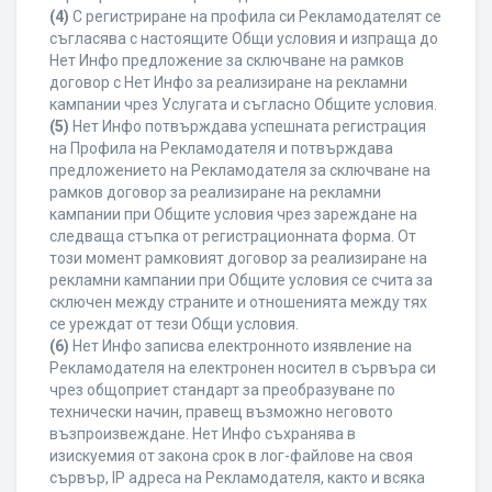
(4)
С регистриране на профила си Рекламодателят се
съгласява с настоящите Общи условия и изпраща до
Нет Инфо предложение за сключване на рамков
договор с Нет Инфо за реализиране на рекламни
кампании чрез Услугата и съгласно Общите условия.
(5)
Нет Инфо потвърждава успешната регистрация
на Профила на Рекламодателя и потвърждава
предложението на Рекламодателя за сключване на
рамков договор за реализиране на рекламни
кампании при Общите условия чрез зареждане на
следваща стъпка от регистрационната форма. От
този момент рамковият договор за реализиране на
рекламни кампании при Общите условия се счита за
сключен между страните и отношенията между тях
се уреждат от тези Общи условия.
(6)
Нет Инфо записва електронното изявление на
Рекламодателя на електронен носител в сървъра си
чрез общоприет стандарт за преобразуване по
технически начин, правещ възможно неговото
възпроизвеждане. Нет Инфо съхранява в
изискуемия от закона срок в лог-файлове на своя
сървър, IP адреса на Рекламодателя, както и всяка