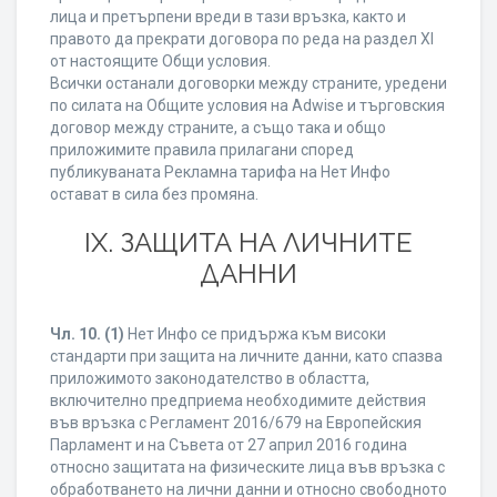
лица и претърпени вреди в тази връзка, както и
правото да прекрати договора по реда на раздел XI
от настоящите Общи условия.
Всички останали договорки между страните, уредени
по силата на Общите условия на Adwise и търговския
договор между страните, а също така и общо
приложимите правила прилагани според
публикуваната Рекламна тарифа на Нет Инфо
остават в сила без промяна.
IХ. ЗАЩИТА НА ЛИЧНИТЕ
ДАННИ
Чл. 10.
(1)
Нет Инфо се придържа към високи
стандарти при защита на личните данни, като спазва
приложимото законодателство в областта,
включително предприема необходимите действия
във връзка с Регламент 2016/679 на Европейския
Парламент и на Съвета от 27 април 2016 година
относно защитата на физическите лица във връзка с
обработването на лични данни и относно свободното