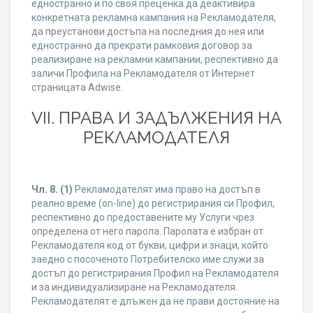
едностранно и по своя преценка да деактивира
конкретната рекламна кампания на Рекламодателя,
да преустанови достъпа на последния до нея или
едностранно да прекрати рамковия договор за
реализиране на рекламни кампании, респективно да
заличи Профила на Рекламодателя от Интернет
страницата Adwise.
VII. ПРАВА И ЗАДЪЛЖЕНИЯ НА
РЕКЛАМОДАТЕЛЯ
Чл. 8.
(1)
Рекламодателят има право на достъп в
реално време (on-line) до регистрирания си Профил,
респективно до предоставените му Услуги чрез
определена от него парола. Паролата е избран от
Рекламодателя код от букви, цифри и знаци, който
заедно с посоченото Потребителско име служи за
достъп до регистрирания Профил на Рекламодателя
и за индивидуализиране на Рекламодателя.
Рекламодателят е длъжен да не прави достояние на