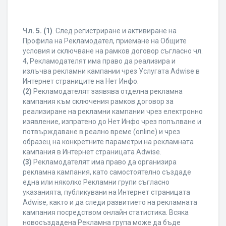
Чл. 5.
(1)
. След регистриране и активиране на
Профила на Рекламодател, приемане на Общите
условия и сключване на рамков договор съгласно чл.
4, Рекламодателят има право да реализира и
излъчва рекламни кампании чрез Услугата Adwise в
Интернет страниците на Нет Инфо.
(2)
Рекламодателят заявява отделна рекламна
кампания към сключения рамков договор за
реализиране на рекламни кампании чрез електронно
изявление, изпратено до Нет Инфо чрез попълване и
потвърждаване в реално време (online) и чрез
образец на конкретните параметри на рекламната
кампания в Интернет страницата Adwise.
(3)
Рекламодателят има право да организира
рекламна кампания, като самостоятелно създаде
една или няколко Рекламни групи съгласно
указанията, публикувани на Интернет страницата
Adwise, както и да следи развитието на рекламната
кампания посредством онлайн статистика. Всяка
новосъздадена Рекламна група може да бъде