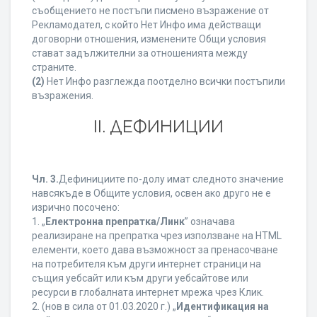
съобщението не постъпи писмено възражение от
Рекламодател, с който Нет Инфо има действащи
договорни отношения, изменените Общи условия
стават задължителни за отношенията между
страните.
(2)
Нет Инфо разглежда поотделно всички постъпили
възражения.
ІІ. ДЕФИНИЦИИ
Чл. 3.
Дефинициите по-долу имат следното значение
навсякъде в Общите условия, освен ако друго не е
изрично посочено:
1. „
Електронна препратка/Линк
” означава
реализиране на препратка чрез използване на HTML
елементи, което дава възможност за пренасочване
на потребителя към други интернет страници на
същия уебсайт или към други уебсайтове или
ресурси в глобалната интернет мрежа чрез Клик.
2. (нов в сила от 01.03.2020 г.) „
Идентификация на