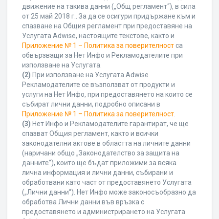
движение на такива данни („Общ регламент“), в сила
от 25 май 2018 г.. За да се осигури придържане към и
спазване на Общия регламент при предоставяне на
Услугата Adwise, настоящите текстове, както и
Приложение № 1 – Политика за поверителност
са
обвързващи за Нет Инфо и Рекламодателите при
използване на Услугата.
(2)
При използване на Услугата Adwise
Рекламодателите се възползват от продукти и
услуги на Нет Инфо, при предоставянето на които се
събират лични данни, подробно описани в
Приложение № 1 – Политика за поверителност
.
(3)
Нет Инфо и Рекламодателите гарантират, че ще
спазват Общия регламент, както и всички
законодателни актове в областта на личните данни
(наричани общо „Законодателство за защита на
данните“), които ще бъдат приложими за всяка
лична информация и лични данни, събирани и
обработвани като част от предоставянето Услугата
(„Лични данни“). Нет Инфо може законосъобразно да
обработва Лични данни във връзка с
предоставянето и администрирането на Услугата