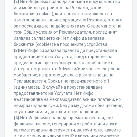
(2)
Нет Инфо има право да запазва върху компютър
или мобилно устройство на Рекламодателя
бисквитки (cookies), които дават възможност за
възстановяване на информация за Рекламодателя и
за проследяване на действията му. С приемането на
тези Общи условия от Рекламодателя, последният
изявява съгласието си Нет Инфо да запазва
бисквитки (cookies) на посочените устройства.
(3)
Нет Инфо си запазва правото да преустановява
предоставянето на Услугата, след отправяне на
предизвестие чрез публикуване на съобщение в
Интернет страницата Adwise и/или чрез електронно
съобщение, изпратено до електронната поща на
Рекламодателя. Срокът на предизвестието е 1
(един) месец. В случай на преустановяване
предоставянето на Услугата, Нет Инфо
възстановява на Рекламодателя всички платени, но
неизразходвани суми, без да му дължи обезщетения,
неустойки и/или допълнителни плащания.
(4)
Нет Инфо има право да премахва невалидни/
фалшиви кликове, генерирани от роботи или други
автоматизирани инструменти, включително каквито
и да е единични кликове от IP адреси или компютри,