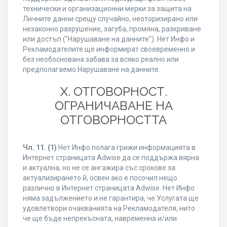
технически и организационни мерки за защита на
Личните данни срещу случайно, неоторизирано или
незаконно разрушение, загуба, промяна, разкриване
или достъп ("Нарушаване на данните"). Нет Инфо и
Рекламодателите ще информират своевременно и
без необоснована забава за всяко реално или
предполагаемо Нарушаване на данните.
X. ОТГОВОРНОСТ.
ОГРАНИЧАВАНЕ НА
ОТГОВОРНОСТТА
Чл. 11.
(1)
Нет Инфо полага грижи информацията в
Интернет страницата Adwise да се поддържа вярна
и актуална, но не се ангажира със срокове за
актуализирането й, освен ако е посочил нещо
различно в Интернет страницата Adwise. Нет Инфо
няма задължението и не гарантира, че Услугата ще
удовлетвори очакванията на Рекламодателя, нито
че ще бъде непрекъсната, навременна и/или