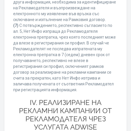
друга информация, необходима за идентифициране
на Рекламодателя и възпроизвеждане на
електронното му изявление във връзка със
сключване и изпълнение на Рамковия договор.
(7)
С потвърждението, респективно съгласието по
ал. 5, Нет Инфо изпраща до Рекламодателя
електронна препратка, чрез която последният може
да влезе в регистрирания си профил. В случай че
Рекламодателят не последва изпратената му
електронна препратка в 7 (седем) дневен срок от
получаването, респективно не влезе в
регистрирания си профил, сключеният рамков
договор за реализиране на рекламни кампании се
счита за прекратен, като Нет Инфо изтрива и
заличава получената от съответния Рекламодател
при регистрацията информация.
IV. РЕАЛИЗИРАНЕ НА
РЕКЛАМНИ КАМПАНИИ ОТ
РЕКЛАМОДАТЕЛЯ ЧРЕЗ
УСЛУГАТА ADWISE