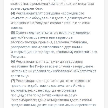
съответната рекламна кампания, както и цената за
всеки отделен Клик.
(4)
Рекламодателят осигурява необходимото
компютърно оборудване и достъп до интернет за
използване на Услугата самостоятелно и за своя
сметка.
(5)
Освен в случаите, когато е изрично уговорено
друго, Рекламодателят няма право да
възпроизвежда, променя, заличава, публикува,
разпространява и разгласява по друг начин
информационните ресурси, станали му известни чрез
Услугата.
(6)
Рекламодателят е длъжен да уведомява
незабавно Нет Инфо за всеки случай на нарушение
на тези Общи условия при използване на Услугата от
трети лица.
(7)
Рекламодателят е длъжен да не се намесва в
правилното действие на системата на Adwise,
включително, но не само: да не осуетява
процедурата по идентификация на други
Рекламодатели; да не осъществява достъп извън
предоставения; да не накърнява или възпрепятства