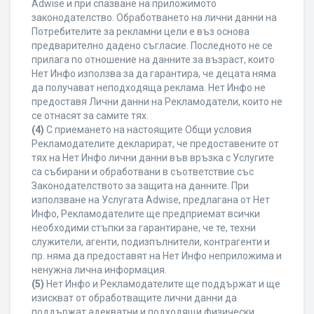
Adwise и при спазване на приложимото
законодателство. Обработването на лични данни на
Потребителите за рекламни цели е въз основа
предварително дадено съгласие. Последното не се
прилага по отношение на данните за възраст, които
Нет Инфо използва за да гарантира, че децата няма
да получават неподходяща реклама. Нет Инфо не
предоставя Лични данни на Рекламодатели, които не
се отнасят за самите тях.
(4)
С приемането на настоящите Общи условия
Рекламодателите декларират, че предоставените от
тях на Нет Инфо лични данни във връзка с Услугите
са събирани и обработвани в съответствие със
Законодателството за защита на данните. При
използване на Услугата Adwise, предлагана от Нет
Инфо, Рекламодателите ще предприемат всички
необходими стъпки за гарантиране, че те, техни
служители, агенти, подизпълнители, контрагенти и
пр. няма да предоставят на Нет Инфо неприложима и
ненужна лична информация.
(5)
Нет Инфо и Рекламодателите ще поддържат и ще
изискват от обработващите лични данни да
поддържат адекватни и подходящи физически,