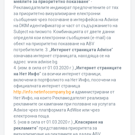
мейлите за приоритетно показване
“ -
Рекламодателите индикират предпочетените от тях
за приоритетно визуализиране електронни
съобщения чрез посочване в интерфейса на Adwise
на DKIM идентификатор и част от съдържанието на
Subject на писмото. Комбинацията от двете данни
определя кои електронни съобщения (e-mail) са
обект на приоритетно показване на ABV
потребителите. 3. „
Интернет страницата Adwise
”
означава интернет страницата, находяща се на
адрес: www.adwise.bg.
4. (изм. в сила от 01.03.2020 г.) „
Интернет страниците
на Нет Инфо
” са всички интернет страници,
включени в портфолиото на Нет Инфо, посочени на
официалната интернет страница
http://info.netinfocompany.bg
и администрирани от
Нет Инфо, на които Рекламодателят реализира
рекламните си кампании при ползване на услугата
Adwise чрез платформата AdWise или чрез
електронна поща.
5. (нов в сила от 01.03.2020 г.) „
Класиране на
рекламите
“ представлява приоритета за
визуализиране на рекламите на даден ABV