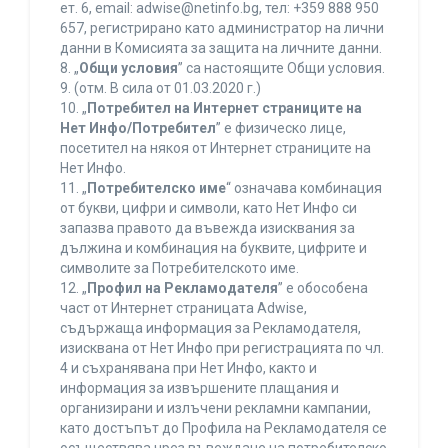
ет. 6, еmail: adwise@netinfo.bg, тел: +359 888 950
657, регистрирано като администратор на лични
данни в Комисията за защита на личните данни.
8. „
Общи условия
” са настоящите Общи условия.
9. (отм. В сила от 01.03.2020 г.)
10. „
Потребител на Интернет страниците на
Нет Инфо/Потребител
” е физическо лице,
посетител на някоя от Интернет страниците на
Нет Инфо.
11. „
Потребителско име
“ означава комбинация
от букви, цифри и символи, като Нет Инфо си
запазва правото да въвежда изисквания за
дължина и комбинация на буквите, цифрите и
символите за Потребителското име.
12. „
Профил на Рекламодателя
” е обособена
част от Интернет страницата Adwise,
съдържаща информация за Рекламодателя,
изисквана от Нет Инфо при регистрацията по чл.
4 и съхранявана при Нет Инфо, както и
информация за извършените плащания и
организирани и излъчени рекламни кампании,
като достъпът до Профила на Рекламодателя се