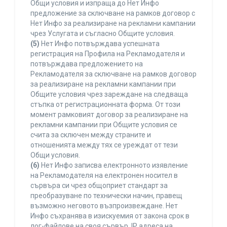
Общи условия и изпраща до Нет Инфо
предложение за сключване на рамков договор с
Нет Инфо за реализиране на рекламни кампании
чрез Услугата и съгласно Общите условия.
(5)
Нет Инфо потвърждава успешната
регистрация на Профила на Рекламодателя и
потвърждава предложението на
Рекламодателя за сключване на рамков договор
за реализиране на рекламни кампании при
Общите условия чрез зареждане на следваща
стъпка от регистрационната форма. От този
момент рамковият договор за реализиране на
рекламни кампании при Общите условия се
счита за сключен между страните и
отношенията между тях се уреждат от тези
Общи условия.
(6)
Нет Инфо записва електронното изявление
на Рекламодателя на електронен носител в
сървъра си чрез общоприет стандарт за
преобразуване по технически начин, правещ
възможно неговото възпроизвеждане. Нет
Инфо съхранява в изискуемия от закона срок в
лог-файлове на своя сървър, IP адреса на