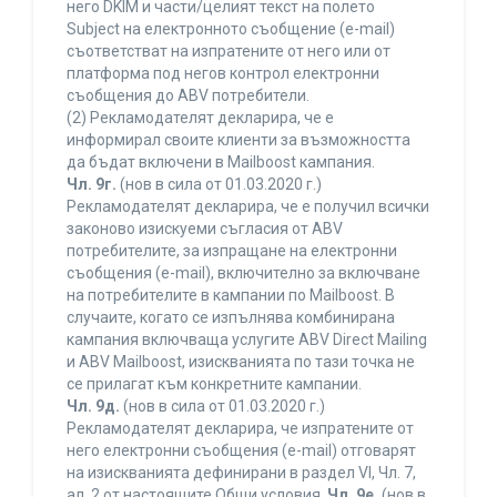
него DKIM и части/целият текст на полето
Subject на електронното съобщение (e-mail)
съответстват на изпратените от него или от
платформа под негов контрол електронни
съобщения до ABV потребители.
(2) Рекламодателят декларира, че е
информирал своите клиенти за възможността
да бъдат включени в Mailboost кампания.
Чл. 9г.
(нов в сила от 01.03.2020 г.)
Рекламодателят декларира, че е получил всички
законово изискуеми съгласия от ABV
потребителите, за изпращане на електронни
съобщения (e-mail), включително за включване
на потребителите в кампании по Mailboost. В
случаите, когато се изпълнява комбинирана
кампания включваща услугите ABV Direct Mailing
и ABV Mailboost, изискванията по тази точка не
се прилагат към конкретните кампании.
Чл. 9д.
(нов в сила от 01.03.2020 г.)
Рекламодателят декларира, че изпратените от
него електронни съобщения (e-mail) отговарят
на изискванията дефинирани в раздел VI, Чл. 7,
ал. 2 от настоящите Общи условия.
Чл. 9е.
(нов в