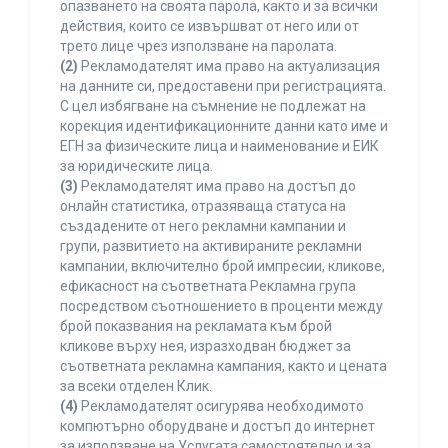
опазването на своята парола, както и за всички
действия, които се извършват от него или от
трето лице чрез използване на паролата.
(2)
Рекламодателят има право на актуализация
на данните си, предоставени при регистрацията.
С цел избягване на съмнение не подлежат на
корекция идентификационните данни като име и
ЕГН за физическите лица и наименование и ЕИК
за юридическите лица.
(3)
Рекламодателят има право на достъп до
онлайн статистика, отразяваща статуса на
създадените от него рекламни кампании и
групи, развитието на активираните рекламни
кампании, включително брой импресии, кликове,
ефикасност на съответната Рекламна група
посредством съотношението в проценти между
брой показвания на рекламата към брой
кликове върху нея, изразходван бюджет за
съответната рекламна кампания, както и цената
за всеки отделен Клик.
(4)
Рекламодателят осигурява необходимото
компютърно оборудване и достъп до интернет
за използване на Услугата самостоятелно и за