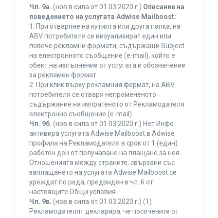
Чл. 9а.
(нов в сила от 01.03.2020 г.)
Описание на
поведението на услугата Adwise Mailboost:
1. При отваряне на кутията или друга папка, на
ABV потребителя се визуализират един или
повече рекламни формати, съдържащи Subject
на електронното съобщение (e-mail), който е
обект на изпълнение от услугата и обозначение
за рекламен формат.
2. При клик върху рекламния формат, на ABV
потребителя се отваря непромененото
съдържание на изпратеното от Рекламодателя
електронно съобщение (e-mail).
Чл. 9б.
(нов в сила от 01.03.2020 г.) Нет Инфо
активира услугата Adwise Mailboost в Adwise
профила на Рекламодателя в срок от 1 (един)
работен ден от получаване на плащане за нея.
Отношенията между страните, свързани със
заплащането на услугата Adwise Mailboost се
уреждат по реда, предвиден в чл. 6 от
настоящите Общи условия.
Чл. 9в.
(нов в сила от 01.03.2020 г.) (1)
Рекламодателят декларира, че посочените от