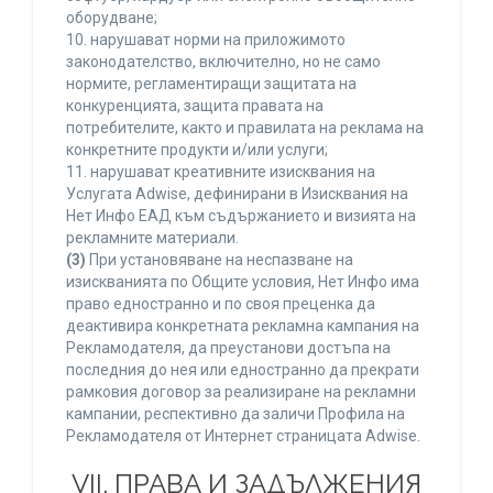
оборудване;
10. нарушават норми на приложимото
законодателство, включително, но не само
нормите, регламентиращи защитата на
конкуренцията, защита правата на
потребителите, както и правилата на реклама на
конкретните продукти и/или услуги;
11. нарушават креативните изисквания на
Услугата Adwise, дефинирани в Изисквания на
Нет Инфо ЕАД към съдържанието и визията на
рекламните материали.
(3)
При установяване на неспазване на
изискванията по Общите условия, Нет Инфо има
право едностранно и по своя преценка да
деактивира конкретната рекламна кампания на
Рекламодателя, да преустанови достъпа на
последния до нея или едностранно да прекрати
рамковия договор за реализиране на рекламни
кампании, респективно да заличи Профила на
Рекламодателя от Интернет страницата Adwise.
VII. ПРАВА И ЗАДЪЛЖЕНИЯ