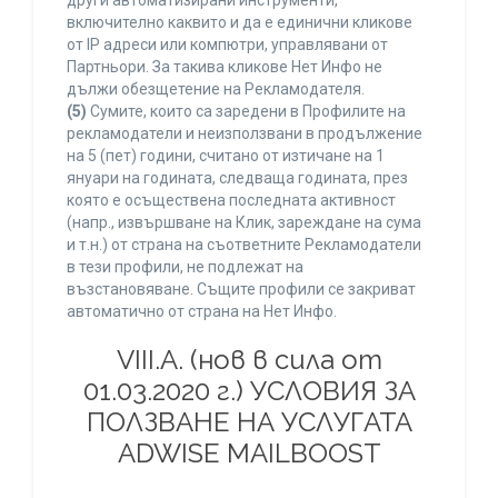
други автоматизирани инструменти,
включително каквито и да е единични кликове
от IP адреси или компютри, управлявани от
Партньори. За такива кликове Нет Инфо не
дължи обезщетение на Рекламодателя.
(5)
Сумите, които са заредени в Профилите на
рекламодатели и неизползвани в продължение
на 5 (пет) години, считано от изтичане на 1
януари на годината, следваща годината, през
която е осъществена последната активност
(напр., извършване на Клик, зареждане на сума
и т.н.) от страна на съответните Рекламодатели
в тези профили, не подлежат на
възстановяване. Същите профили се закриват
автоматично от страна на Нет Инфо.
VIII.A. (нов в сила от
01.03.2020 г.) УСЛОВИЯ ЗА
ПОЛЗВАНЕ НА УСЛУГАТА
ADWISE MAILBOOST