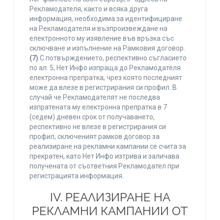
Рекламодателя, както и всяка друга
информация, необходима за идентифициране
на Рекламодателя и възпроизвеждане на
електронното му изявление във връзка със
сключване и изпълнение на Рамковия договор.
(7)
С потвърждението, респективно съгласието
по ал. 5, Нет Инфо изпраща до Рекламодателя
електронна препратка, чрез която последният
може да влезе в регистрирания си профил. В
случай че Рекламодателят не последва
изпратената му електронна препратка в 7
(седем) дневен срок от получаването,
респективно не влезе в регистрирания си
профил, сключеният рамков договор за
реализиране на рекламни кампании се счита за
прекратен, като Нет Инфо изтрива и заличава
получената от съответния Рекламодател при
регистрацията информация.
IV. РЕАЛИЗИРАНЕ НА
РЕКЛАМНИ КАМПАНИИ ОТ