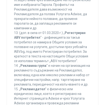
осъществява чрез въвеждане на потребителско
име и избраната Парола. Профилът на
Рекламодателя дава възможност на
Рекламодателя да ползва Услугата Adwise, да
прекрати нейното ползване, да променя
паролата си, да заплаща рекламните си
кампании и др.
13. (доп. в сила от 01.03.2020 г.) „
Регистриран
ABV потребител
“ - дефиницията за такъв
потребител се намира в Общите условия за
ползване на услугите, достъпни през уебсайта
ABV.bg, под името Регистриран потребител. За
краткост в текста на настоящите Общи условия
се използва терминът „ABV потребител“.
14. „
Рекламна група
“ е начин на организация на
рекламното съдържание на Рекламодател,
включващ една или няколко реклами и набор от
специфични настройки, напр. таргетиране на
рекламата, периодичност на излъчването и др.
15. „
Рекламодател
” е физическо или
юридическо лице, което е регистрирано на
Интернет страницата Adwise и чрез Услугата
Adwise организира и провежда рекламни