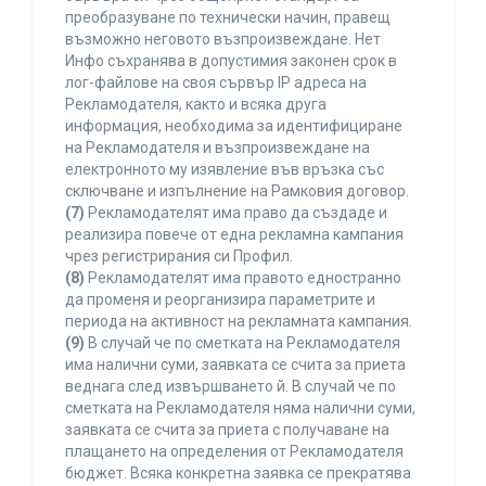
преобразуване по технически начин, правещ
възможно неговото възпроизвеждане. Нет
Инфо съхранява в допустимия законен срок в
лог-файлове на своя сървър IP адреса на
Рекламодателя, както и всяка друга
информация, необходима за идентифициране
на Рекламодателя и възпроизвеждане на
електронното му изявление във връзка със
сключване и изпълнение на Рамковия договор.
(7)
Рекламодателят има право да създаде и
реализира повече от една рекламна кампания
чрез регистрирания си Профил.
(8)
Рекламодателят има правото едностранно
да променя и реорганизира параметрите и
периода на активност на рекламната кампания.
(9)
В случай че по сметката на Рекламодателя
има налични суми, заявката се счита за приета
веднага след извършването й. В случай че по
сметката на Рекламодателя няма налични суми,
заявката се счита за приета с получаване на
плащането на определения от Рекламодателя
бюджет. Всяка конкретна заявка се прекратява