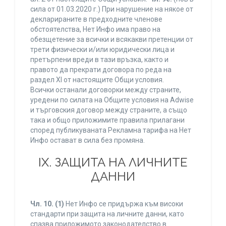
сила от 01.03.2020 г.) При нарушение на някое от
декларираните в предходните членове
обстоятелства, Нет Инфо има право на
обезщетение за всички и всякакви претенции от
трети физически и/или юридически лица и
претърпени вреди в тази връзка, както и
правото да прекрати договора по реда на
раздел XI от настоящите Общи условия.
Всички останали договорки между страните,
уредени по силата на Общите условия на Adwise
и търговския договор между страните, а също
така и общо приложимите правила прилагани
според публикуваната Рекламна тарифа на Нет
Инфо остават в сила без промяна.
IХ. ЗАЩИТА НА ЛИЧНИТЕ
ДАННИ
Чл. 10.
(1)
Нет Инфо се придържа към високи
стандарти при защита на личните данни, като
спазва приложимото законодателство в