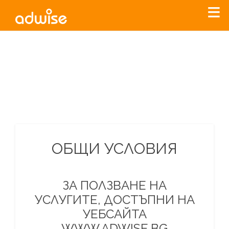
Уважаеми рекламодатели, с настоящото съобщение
бихме искали да Ви уведомим, че „Нет Инфо“ ЕАД (
„Нет
Инфо“
)
прекратява услугата Adwise
считано от
01.01.2026
г
.
За повече информация, натиснете
тук.
ОБЩИ УСЛОВИЯ
ЗА ПОЛЗВАНЕ НА
УСЛУГИТЕ, ДОСТЪПНИ НА
УЕБСАЙТА
WWW.ADWISE.BG