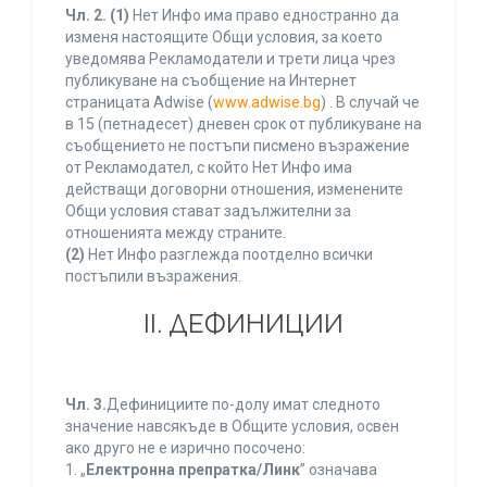
Чл. 2.
(1)
Нет Инфо има право едностранно да
изменя настоящите Общи условия, за което
уведомява Рекламодатели и трети лица чрез
публикуване на съобщение на Интернет
страницата Adwise (
www.adwise.bg
) . В случай че
в 15 (петнадесет) дневен срок от публикуване на
съобщението не постъпи писмено възражение
от Рекламодател, с който Нет Инфо има
действащи договорни отношения, изменените
Общи условия стават задължителни за
отношенията между страните.
(2)
Нет Инфо разглежда поотделно всички
постъпили възражения.
ІІ. ДЕФИНИЦИИ
Чл. 3.
Дефинициите по-долу имат следното
значение навсякъде в Общите условия, освен
ако друго не е изрично посочено:
1. „
Електронна препратка/Линк
” означава