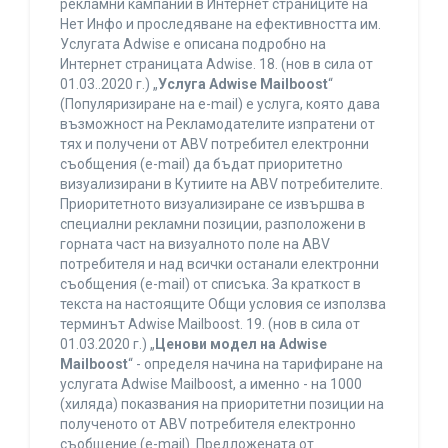
рекламни кампании в Интернет страниците на
Нет Инфо и проследяване на ефективността им.
Услугата Adwise е описана подробно на
Интернет страницата Adwise. 18. (нов в сила от
01.03..2020 г.) „
Услуга Adwise Mailboost
“
(Популяризиране на e-mail) е услуга, която дава
възможност на Рекламодателите изпратени от
тях и получени от ABV потребител електронни
съобщения (e-mail) да бъдат приоритетно
визуализирани в Кутиите на ABV потребителите.
Приоритетното визуализиране се извършва в
специални рекламни позиции, разположени в
горната част на визуалното поле на ABV
потребителя и над всички останали електронни
съобщения (e-mail) от списъка. За краткост в
текста на настоящите Общи условия се използва
терминът Adwise Mailboost. 19. (нов в сила от
01.03.2020 г.) „
Ценови модел на Adwise
Mailboost
“ - определя начина на тарифиране на
услугата Adwise Mailboost, а именно - на 1000
(хиляда) показвания на приоритетни позиции на
полученото от ABV потребителя електронно
съобщение (e-mail). Предложената от