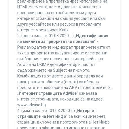
реализиране на препратка чрез използване на
HTML елементи, което дава възможност за
пренасочване на потребителя към други
интернет страници на същия уебсайт или към
други уебсайтове или ресурси в глобалната
интернет мрежа чрез Клик.
2. (нов в сила от 01.03.2020 г.) „
Идентификация
на мейлите за приоритетно показване
“ -
Рекламодателите индикират предпочетените от
тях за приоритетно визуализиране електронни
съобщения чрез посочване в интерфейса на
Adwise на DKIM идентификатор и част от
съдържанието на Subject на писмото.
Комбинацията от двете данни определя кои
електронни съобщения (e-mail) са обект на
приоритетно показване на ABV потребителите. 3.
„
Интернет страницата Adwise
” означава
интернет страницата, находяща се на адрес:
www.adwise.bg.
4. (изм. в сила от 01.03.2020 г.) „
Интернет
страниците на Нет Инфо
” са всички интернет
страници, включени в портфолиото на Нет Инфо,
посочени на официалната интернет страница