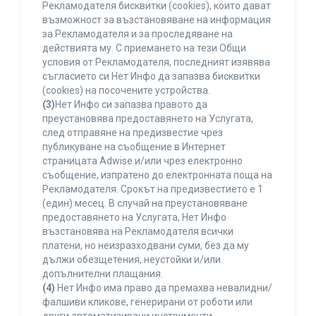
Рекламодателя бисквитки (cookies), които дават
възможност за възстановяване на информация
за Рекламодателя и за проследяване на
действията му. С приемането на тези Общи
условия от Рекламодателя, последният изявява
съгласието си Нет Инфо да запазва бисквитки
(cookies) на посочените устройства.
(3)
Нет Инфо си запазва правото да
преустановява предоставянето на Услугата,
след отправяне на предизвестие чрез
публикуване на съобщение в Интернет
страницата Adwise и/или чрез електронно
съобщение, изпратено до електронната поща на
Рекламодателя. Срокът на предизвестието е 1
(един) месец. В случай на преустановяване
предоставянето на Услугата, Нет Инфо
възстановява на Рекламодателя всички
платени, но неизразходвани суми, без да му
дължи обезщетения, неустойки и/или
допълнителни плащания.
(4)
Нет Инфо има право да премахва невалидни/
фалшиви кликове, генерирани от роботи или