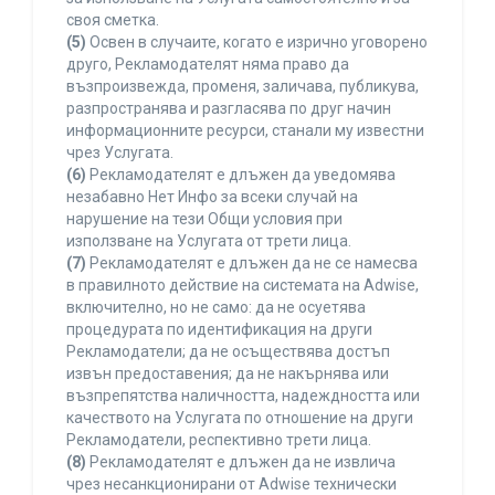
своя сметка.
(5)
Освен в случаите, когато е изрично уговорено
друго, Рекламодателят няма право да
възпроизвежда, променя, заличава, публикува,
разпространява и разгласява по друг начин
информационните ресурси, станали му известни
чрез Услугата.
(6)
Рекламодателят е длъжен да уведомява
незабавно Нет Инфо за всеки случай на
нарушение на тези Общи условия при
използване на Услугата от трети лица.
(7)
Рекламодателят е длъжен да не се намесва
в правилното действие на системата на Adwise,
включително, но не само: да не осуетява
процедурата по идентификация на други
Рекламодатели; да не осъществява достъп
извън предоставения; да не накърнява или
възпрепятства наличността, надеждността или
качеството на Услугата по отношение на други
Рекламодатели, респективно трети лица.
(8)
Рекламодателят е длъжен да не извлича
чрез несанкционирани от Adwise технически