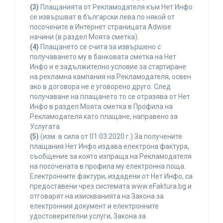
(3)
Плащанията от Рекламодателя към Нет Инфо
се извършват в български лева по някой от
посочените в Интернет страницата Adwise
начини (в раздел Моята сметка).
(4)
Плащането се счита за извършено с
получаването му в банковата сметка на Нет
Инфо и е задължително условие за стартиране
на рекламна кампания на Рекламодателя, освен
ако в договора не е уговорено друго. След
получаване на плащането то се отразява от Нет
Инфо в раздел Моята сметка в Профила на
Рекламодателя като плащане, направено за
Услугата.
(5)
(изм. в сила от 01.03.2020 г.) За получените
плащания Нет Инфо издава електрона фактура,
съобщение за която изпраща на Рекламодателя
на посочената в профила му електронна поща.
Електронните фактури, издадени от Нет Инфо, са
предоставени чрез системата www.eFaktura.bg и
отговарят на изискванията на Закона за
електронния документ и електронните
удостоверителни услуги, Закона за