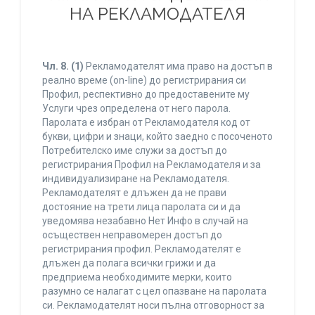
НА РЕКЛАМОДАТЕЛЯ
Чл. 8.
(1)
Рекламодателят има право на достъп в
реално време (on-line) до регистрирания си
Профил, респективно до предоставените му
Услуги чрез определена от него парола.
Паролата е избран от Рекламодателя код от
букви, цифри и знаци, който заедно с посоченото
Потребителско име служи за достъп до
регистрирания Профил на Рекламодателя и за
индивидуализиране на Рекламодателя.
Рекламодателят е длъжен да не прави
достояние на трети лица паролата си и да
уведомява незабавно Нет Инфо в случай на
осъществен неправомерен достъп до
регистрирания профил. Рекламодателят е
длъжен да полага всички грижи и да
предприема необходимите мерки, които
разумно се налагат с цел опазване на паролата
си. Рекламодателят носи пълна отговорност за