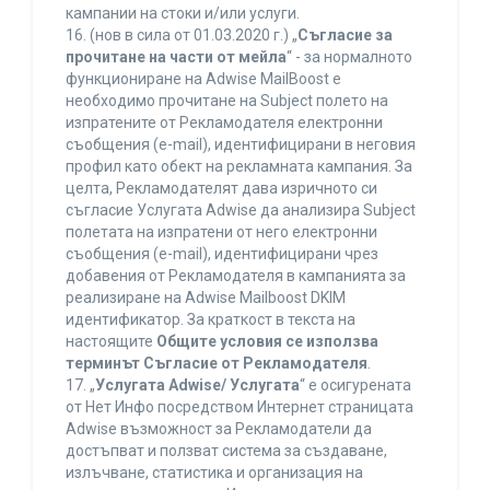
кампании на стоки и/или услуги.
16. (нов в сила от 01.03.2020 г.) „
Съгласие за
прочитане на части от мейла
“ - за нормалното
функциониране на Adwise MailBoost е
необходимо прочитане на Subject полето на
изпратените от Рекламодателя електронни
съобщения (e-mail), идентифицирани в неговия
профил като обект на рекламната кампания. За
целта, Рекламодателят дава изричното си
съгласие Услугата Adwise да анализира Subject
полетата на изпратени от него електронни
съобщения (e-mail), идентифицирани чрез
добавения от Рекламодателя в кампанията за
реализиране на Adwise Mailboost DKIM
идентификатор. За краткост в текста на
настоящите
Общите условия се използва
терминът Съгласие от Рекламодателя
.
17. „
Услугата Adwise/ Услугата
“ е осигурената
от Нет Инфо посредством Интернет страницата
Adwise възможност за Рекламодатели да
достъпват и ползват система за създаване,
излъчване, статистика и организация на