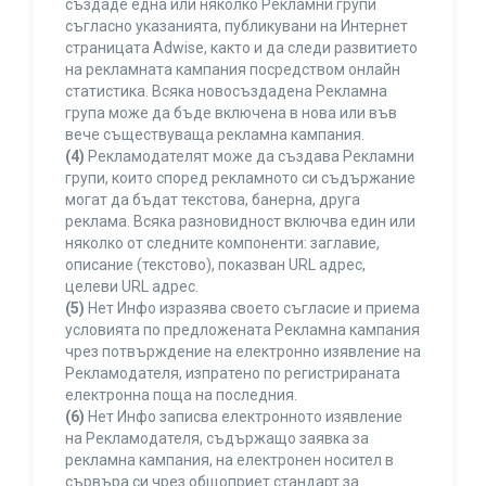
създаде една или няколко Рекламни групи
съгласно указанията, публикувани на Интернет
страницата Adwise, както и да следи развитието
на рекламната кампания посредством онлайн
статистика. Всяка новосъздадена Рекламна
група може да бъде включена в нова или във
вече съществуваща рекламна кампания.
(4)
Рекламодателят може да създава Рекламни
групи, които според рекламното си съдържание
могат да бъдат текстова, банерна, друга
реклама. Всяка разновидност включва един или
няколко от следните компоненти: заглавие,
описание (текстово), показван URL адрес,
целеви URL адрес.
(5)
Нет Инфо изразява своето съгласие и приема
условията по предложената Рекламна кампания
чрез потвърждение на електронно изявление на
Рекламодателя, изпратено по регистрираната
електронна поща на последния.
(6)
Нет Инфо записва електронното изявление
на Рекламодателя, съдържащо заявка за
рекламна кампания, на електронен носител в
сървъра си чрез общоприет стандарт за