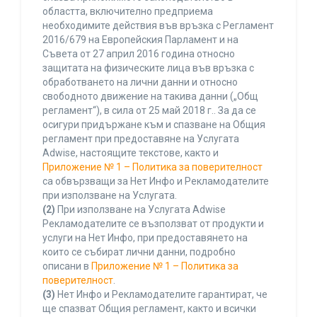
областта, включително предприема
необходимите действия във връзка с Регламент
2016/679 на Европейския Парламент и на
Съвета от 27 април 2016 година относно
защитата на физическите лица във връзка с
обработването на лични данни и относно
свободното движение на такива данни („Общ
регламент“), в сила от 25 май 2018 г.. За да се
осигури придържане към и спазване на Общия
регламент при предоставяне на Услугата
Adwise, настоящите текстове, както и
Приложение № 1 – Политика за поверителност
са обвързващи за Нет Инфо и Рекламодателите
при използване на Услугата.
(2)
При използване на Услугата Adwise
Рекламодателите се възползват от продукти и
услуги на Нет Инфо, при предоставянето на
които се събират лични данни, подробно
описани в
Приложение № 1 – Политика за
поверителност
.
(3)
Нет Инфо и Рекламодателите гарантират, че
ще спазват Общия регламент, както и всички