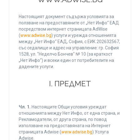
Настоящият документ съдържа условията за
ползване на предоставяните от „Нет Инфо“ ЕАД
посредством интернет страницата AdWise
(
www.adwise.bg
) услуги и урежда отношенията
между „Нет Инфо“ ЕАД, София, с ЕИК 202632567,
със седалище и адрес на управление: гр. София
1528, ул. "Неделчо Бончев" № 10 (за краткост
„Нет Инфо“) и всеки един от потребителите на
дадените услуги.
І. ПРЕДМЕТ
Чл. 1.
Настоящите Общи условия уреждат
отношенията между Нет Инфо, от една страна, и
Рекламодатели, от друга страна, по повод
използване на предоставяната на Интернет
страницата Adwise (
www.adwise.bg
) Услуга
Adwise.