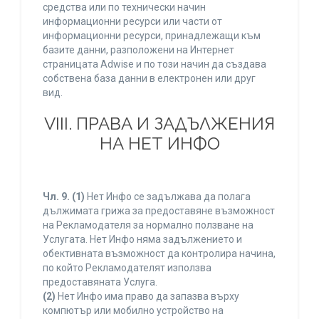
средства или по технически начин
информационни ресурси или части от
информационни ресурси, принадлежащи към
базите данни, разположени на Интернет
страницата Adwise и по този начин да създава
собствена база данни в електронен или друг
вид.
VIII. ПРАВА И ЗАДЪЛЖЕНИЯ
НА НЕТ ИНФО
Чл. 9.
(1)
Нет Инфо се задължава да полага
дължимата грижа за предоставяне възможност
на Рекламодателя за нормално ползване на
Услугата. Нет Инфо няма задължението и
обективната възможност да контролира начина,
по който Рекламодателят използва
предоставяната Услуга.
(2)
Нет Инфо има право да запазва върху
компютър или мобилно устройство на