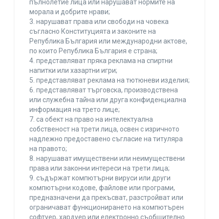
пълнолетие лица или нарушават нормите на
морала и добрите нрави;
3. нарушават права или свободи на човека
съгласно Конституцията и законите на
Република България или международни актове,
по които Република България е страна;
4. представляват пряка реклама на спиртни
напитки или хазартни игри;
5. представляват реклама на тютюневи изделия;
6. представляват търговска, производствена
или служебна тайна или друга конфиденциална
информация на трето лице;
7. са обект на право на интелектуална
собственост на трети лица, освен с изричното
надлежно предоставено съгласие на титуляра
на правото;
8. нарушават имуществени или неимуществени
права или законни интереси на трети лица;
9. съдържат компютърни вируси или други
компютърни кодове, файлове или програми,
предназначени да прекъсват, разстройват или
ограничават функционирането на компютърен
софтуер, хардуер или електронно съобщително