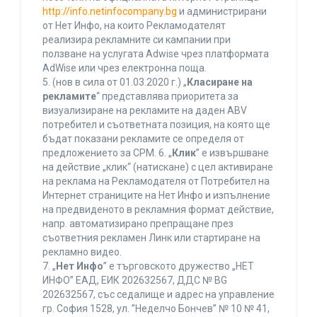
http://info.netinfocompany.bg
и администрирани
от Нет Инфо, на които Рекламодателят
реализира рекламните си кампании при
ползване на услугата Adwise чрез платформата
AdWise или чрез електронна поща.
5. (нов в сила от 01.03.2020 г.) „
Класиране на
рекламите
“ представлява приоритета за
визуализиране на рекламите на даден ABV
потребител и съответната позиция, на която ще
бъдат показани рекламите се определя от
предложението за CPM. 6. „
Клик
” е извършване
на действие „клик“ (натискане) с цел активиране
на реклама на Рекламодателя от Потребител на
Интернет страниците на Нет Инфо и изпълнение
на предвиденото в рекламния формат действие,
напр. автоматизирано препращане през
съответния рекламен Линк или стартиране на
рекламно видео.
7. „
Нет Инфо
” е търговското дружество „НЕТ
ИНФО” ЕАД, ЕИК 202632567, ДДС № BG
202632567, със седалище и адрес на управление
гр. София 1528, ул. ”Неделчо Бончев” № 10 № 41,