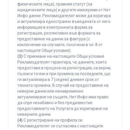
физическите лица), правния статут (за
юридическите лица) и другите изискуеми от Нет
Инфо данни. Рекламодателят може да коригира
и актуализира едностранно въведената от него
информация в електронната форма за
регистрация, респективно във формата за
предоставяне на данни за фактура (с
изключение на случаите, посочени в чл. 8 от
настоящите Общи условия).
(3)
С приемане на настоящите Общи условия
Рекламодателят гарантира, че данните, които
предоставя в процеса на регистрация, са верни,
пълни и точни и при промяна на последните, ще
ги актуализира в 7 (седем) дневен срок от
тяхната промяна. В случай на предоставяне на
неверни данни или ненавременно
актуализиране на същите, Нет Инфо има право
да спре незабавно и без предизвестие
предоставянето на Услугата до коригиране на
неверните данни.
(4)
С регистриране на профила си
Рекламодателят се съгласява с настоящите