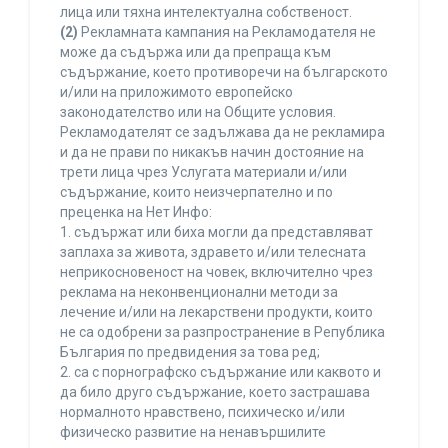
лица или тяхна интелектуална собственост.
(2)
Рекламната кампания на Рекламодателя не
може да съдържа или да препраща към
съдържание, което противоречи на българското
и/или на приложимото европейско
законодателство или на Общите условия.
Рекламодателят се задължава да не рекламира
и да не прави по никакъв начин достояние на
трети лица чрез Услугата материали и/или
съдържание, които неизчерпателно и по
преценка на Нет Инфо:
1. съдържат или биха могли да представляват
заплаха за живота, здравето и/или телесната
неприкосновеност на човек, включително чрез
реклама на неконвенционални методи за
лечение и/или на лекарствени продукти, които
не са одобрени за разпространение в Република
България по предвидения за това ред;
2. са с порнографско съдържание или каквото и
да било друго съдържание, което застрашава
нормалното нравствено, психическо и/или
физическо развитие на ненавършилите