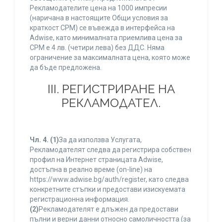
Рекламодателите цена на 1000 импресии
(наричана в настоящите Общи условия за
краткост CPM) се въвежда в интерфейса на
Adwise, като минималната приемлива цена за
CPM е 4 лв. (четири лева) без ДДС. Няма
ограничение за максималната цена, която може
да бъде предложена.
ІІІ. РЕГИСТРИРАНЕ НА
РЕКЛАМОДАТЕЛ.
Чл. 4.
(1)
За да използва Услугата,
Рекламодателят следва да регистрира собствен
профил на Интернет страницата Adwise,
достъпна в реално време (on-line) на
https://www.adwise.bg/auth/register, като следва
конкретните стъпки и предостави изискуемата
регистрационна информация.
(2)
Рекламодателят е длъжен да предостави
пълни и верни данни относно самоличността (за